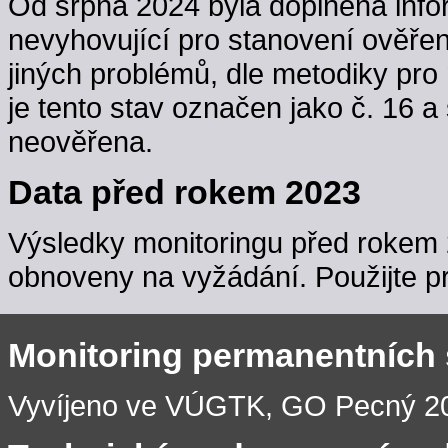
Od srpna 2024 byla doplněna info
nevyhovující pro stanovení ověřen
jiných problémů, dle metodiky pro 
je tento stav označen jako č. 16 a
neověřena.
Data před rokem 2023
Výsledky monitoringu před rokem 
obnoveny na vyžádání. Použijte pr
Monitoring permanentních
Vyvíjeno ve VÚGTK, GO Pecný 201