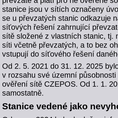
převzaté a platí pro ně ověřené s
stanice jsou v sítích označeny úv
se u převzatých stanic odkazuje n
síťových řešení zahrnující převzaté
sítě složené z vlastních stanic, t
síti včetně převzatých, a to bez oh
vstupují do síťového řešení danéh
Od 2. 5. 2021 do 31. 12. 2025 byl
v rozsahu své územní působnosti
ověření sítě CZEPOS. Od 1. 1. 202
samostatně.
Stanice vedené jako nevyho