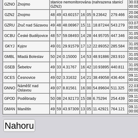
stanice nemonitorována (nahrazena stanicí
30.0
GZNO
Znojmo
GZN2)
00:0
20.0
GZN2
Znojmo
48
49
43.60157
16
05
9.23642
279.466
00:0
03.0
GZRU
Zruč nad Sázavou
49
48
48.06967
15
11
18.87244
543.279
00:0
31.0
GCBU
České Budějovice
48
57
59.08493
14
28
44.95705
447.346
00:0
31.0
GKYJ
Kyjov
49
01
29.91579
17
12
22.89352
285.584
00:0
31.0
GMBL
Mladá Boleslav
50
24
0.15000
14
53
48.91886
283.910
00:0
31.0
GSEB
Šebetov
49
33
4.31767
16
42
10.93895
440.811
00:0
09.1
GCES
Česnovice
49
02
3.31632
14
21
38.49058
436.404
00:0
Náměšť nad
22.0
GNNO
49
07
8.81561
16
00
54.89604
511.325
Oslavou
00:0
09.1
GPOD
Poděbrady
50
08
24.92173
15
08
6.75294
254.439
00:0
09.1
GMAN
Manětín
49
59
43.97309
13
05
11.42921
764.121
00:0
Nahoru