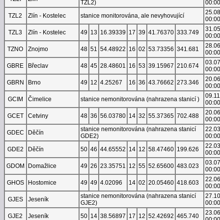
TZL2)
00:0
25.0
TZL2
Zlín - Kostelec
stanice monitorována, ale nevyhovující
00:0
31.0
TZL3
Zlín - Kostelec
49
13
16.39339
17
39
41.76370
333.749
00:0
28.0
TZNO
Znojmo
48
51
54.48922
16
02
53.73356
341.681
00:0
03.0
GBRE
Břeclav
48
45
28.48601
16
53
39.15967
210.674
00:0
20.0
GBRN
Brno
49
12
4.25267
16
36
43.76662
273.346
00:0
09.1
GCIM
Čimelice
stanice nemonitorována (nahrazena stanicí )
00:0
20.0
GCET
Cetviny
48
36
56.03780
14
32
55.37365
702.488
00:0
stanice nemonitorována (nahrazena stanicí
22.0
GDEC
Děčín
GDE2)
00:0
22.0
GDE2
Děčín
50
46
44.65552
14
12
58.47460
199.626
00:0
03.0
GDOM
Domažlice
49
26
23.35751
12
55
52.65600
483.023
00:0
22.0
GHOS
Hostomice
49
49
4.02096
14
02
20.05460
418.603
00:0
stanice nemonitorována (nahrazena stanicí
27.1
GJES
Jeseník
GJE2)
00:0
23.0
GJE2
Jeseník
50
14
38.56897
17
12
52.42692
465.740
00:0