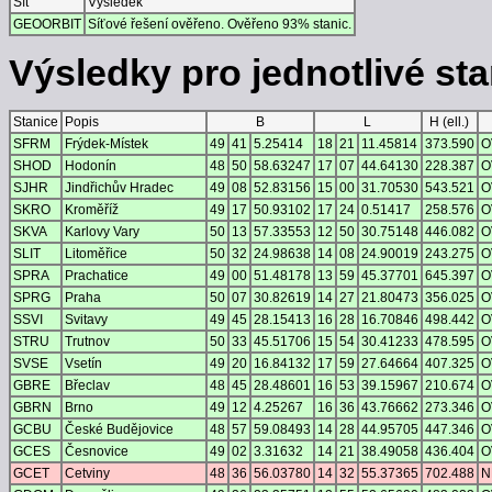
Síť
Výsledek
GEOORBIT
Síťové řešení ověřeno. Ověřeno 93% stanic.
Výsledky pro jednotlivé stan
Stanice
Popis
B
L
H (ell.)
SFRM
Frýdek-Místek
49
41
5.25414
18
21
11.45814
373.590
O
SHOD
Hodonín
48
50
58.63247
17
07
44.64130
228.387
O
SJHR
Jindřichův Hradec
49
08
52.83156
15
00
31.70530
543.521
O
SKRO
Kroměříž
49
17
50.93102
17
24
0.51417
258.576
O
SKVA
Karlovy Vary
50
13
57.33553
12
50
30.75148
446.082
O
SLIT
Litoměřice
50
32
24.98638
14
08
24.90019
243.275
O
SPRA
Prachatice
49
00
51.48178
13
59
45.37701
645.397
O
SPRG
Praha
50
07
30.82619
14
27
21.80473
356.025
O
SSVI
Svitavy
49
45
28.15413
16
28
16.70846
498.442
O
STRU
Trutnov
50
33
45.51706
15
54
30.41233
478.595
O
SVSE
Vsetín
49
20
16.84132
17
59
27.64664
407.325
O
GBRE
Břeclav
48
45
28.48601
16
53
39.15967
210.674
O
GBRN
Brno
49
12
4.25267
16
36
43.76662
273.346
O
GCBU
České Budějovice
48
57
59.08493
14
28
44.95705
447.346
O
GCES
Česnovice
49
02
3.31632
14
21
38.49058
436.404
O
GCET
Cetviny
48
36
56.03780
14
32
55.37365
702.488
N