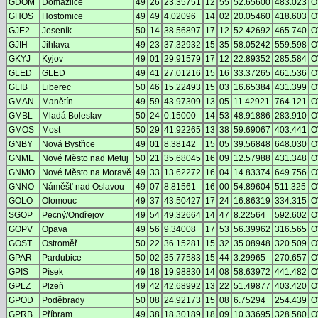
GDOM
Domažlice
49
26
23.35751
12
55
52.65600
483.023
O
GHOS
Hostomice
49
49
4.02096
14
02
20.05460
418.603
O
GJE2
Jeseník
50
14
38.56897
17
12
52.42692
465.740
O
GJIH
Jihlava
49
23
37.32932
15
35
58.05242
559.598
O
GKYJ
Kyjov
49
01
29.91579
17
12
22.89352
285.584
O
GLED
GLED
49
41
27.01216
15
16
33.37265
461.536
O
GLIB
Liberec
50
46
15.22493
15
03
16.65384
431.399
O
GMAN
Manětín
49
59
43.97309
13
05
11.42921
764.121
O
GMBL
Mladá Boleslav
50
24
0.15000
14
53
48.91886
283.910
O
GMOS
Most
50
29
41.92265
13
38
59.69067
403.441
O
GNBY
Nová Bystřice
49
01
8.38142
15
05
39.56848
648.030
O
GNME
Nové Město nad Metuj
50
21
35.68045
16
09
12.57988
431.348
O
GNMO
Nové Město na Moravě
49
33
13.62272
16
04
14.83374
649.756
O
GNNO
Náměšť nad Oslavou
49
07
8.81561
16
00
54.89604
511.325
O
GOLO
Olomouc
49
37
43.50427
17
24
16.86319
334.315
O
SGOP
Pecný/Ondřejov
49
54
49.32664
14
47
8.22564
592.602
O
GOPV
Opava
49
56
9.34008
17
53
56.39962
316.565
O
GOST
Ostroměř
50
22
36.15281
15
32
35.08948
320.509
O
GPAR
Pardubice
50
02
35.77583
15
44
3.29965
270.657
O
GPIS
Písek
49
18
19.98830
14
08
58.63972
441.482
O
GPLZ
Plzeň
49
42
42.68992
13
22
51.49877
403.420
O
GPOD
Poděbrady
50
08
24.92173
15
08
6.75294
254.439
O
GPRB
Příbram
49
38
18.30189
18
09
10.33695
328.580
O