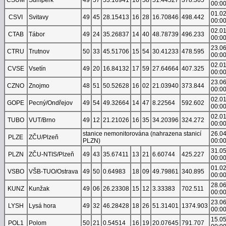
00:0
01.0
CSVI
Svitavy
49
45
28.15413
16
28
16.70846
498.442
00:0
02.0
CTAB
Tábor
49
24
35.26837
14
40
48.78739
496.233
00:0
23.0
CTRU
Trutnov
50
33
45.51706
15
54
30.41233
478.595
00:0
02.0
CVSE
Vsetín
49
20
16.84132
17
59
27.64664
407.325
00:0
23.0
CZNO
Znojmo
48
51
50.52628
16
02
21.03940
373.844
00:0
02.0
GOPE
Pecný/Ondřejov
49
54
49.32664
14
47
8.22564
592.602
00:0
02.0
TUBO
VUT/Brno
49
12
21.21026
16
35
34.20396
324.272
00:0
stanice nemonitorována (nahrazena stanicí
26.0
PLZE
ZČU/Plzeň
PLZN)
00:0
31.0
PLZN
ZČU-NTIS/Plzeň
49
43
35.67411
13
21
6.60744
425.227
00:0
01.0
VSBO
VŠB-TUO/Ostrava
49
50
0.64983
18
09
49.79861
340.895
00:0
28.0
KUNZ
Kunžak
49
06
26.23308
15
12
3.33383
702.511
00:0
23.0
LYSH
Lysá hora
49
32
46.28428
18
26
51.31401
1374.903
00:0
15.0
POL1
Polom
50
21
0.54514
16
19
20.07645
791.707