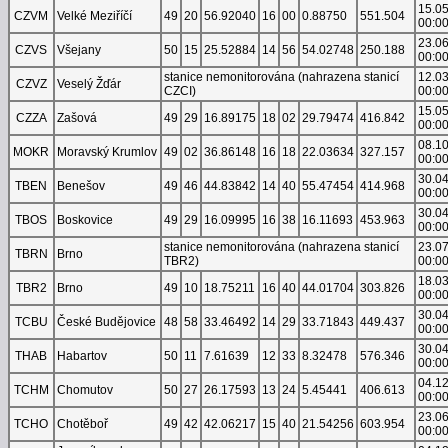
15.0
CZVM
Velké Meziříčí
49
20
56.92040
16
00
0.88750
551.504
00:0
23.0
CZVS
Všejany
50
15
25.52884
14
56
54.02748
250.188
00:0
stanice nemonitorována (nahrazena stanicí
12.0
CZVZ
Veselý Žďár
CZCI)
00:0
15.0
CZZA
Zašová
49
29
16.89175
18
02
29.79474
416.842
00:0
08.1
MOKR
Moravský Krumlov
49
02
36.86148
16
18
22.03634
327.157
00:0
30.0
TBEN
Benešov
49
46
44.83842
14
40
55.47454
414.968
00:0
30.0
TBOS
Boskovice
49
29
16.09995
16
38
16.11693
453.963
00:0
stanice nemonitorována (nahrazena stanicí
23.0
TBRN
Brno
TBR2)
00:0
18.0
TBR2
Brno
49
10
18.75211
16
40
44.01704
303.826
00:0
30.0
TCBU
České Budějovice
48
58
33.46492
14
29
33.71843
449.437
00:0
30.0
THAB
Habartov
50
11
7.61639
12
33
8.32478
576.346
00:0
04.1
TCHM
Chomutov
50
27
26.17593
13
24
5.45441
406.613
00:0
23.0
TCHO
Chotěboř
49
42
42.06217
15
40
21.54256
603.954
00:0