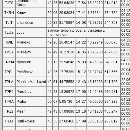
Jeseník nad
04.1
TJES
49
36
53.64038
17
54
15.83219
314.918
Odrou
00:0
04.1
TKRN
Krnov
50
05
29.93084
17
41
1.37384
374.732
00:0
23.0
TLIT
Litoměřice
50
32
31.75997
14
08
41.28217
244.753
00:0
stanice nemonitorována (vyřazena z
01.0
TLUB
Luby
monitoringu)
00:0
04.1
TMIL
Milevsko
49
26
26.40547
14
22
40.22949
506.078
00:0
04.1
TMLA
Mladějov
49
49
30.27038
16
35
18.70238
467.030
00:0
04.1
TNYM
Nymburk
50
11
29.54648
15
03
34.25302
248.331
00:0
30.0
TPEL
Pelhřimov
49
26
17.75289
15
12
31.97047
613.566
00:0
22.0
TPLA
Planá u Mar. Lázní
49
51
44.75558
12
43
46.16283
541.796
00:0
31.0
TPR2
Prostějov
49
28
13.26972
17
06
41.42488
280.981
00:0
04.1
TPRA
Praha
50
07
5.05736
14
27
49.00590
294.332
00:0
22.0
TPZ2
Plzeň
49
43
57.09898
13
18
46.41203
455.247
00:0
04.1
TRAT
Ratíškovice
48
55
27.60466
17
09
38.83183
265.012
00:0
18.0