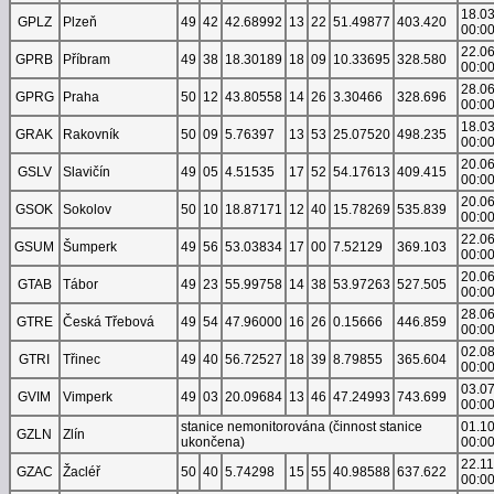
18.0
GPLZ
Plzeň
49
42
42.68992
13
22
51.49877
403.420
00:0
22.0
GPRB
Příbram
49
38
18.30189
18
09
10.33695
328.580
00:0
28.0
GPRG
Praha
50
12
43.80558
14
26
3.30466
328.696
00:0
18.0
GRAK
Rakovník
50
09
5.76397
13
53
25.07520
498.235
00:0
20.0
GSLV
Slavičín
49
05
4.51535
17
52
54.17613
409.415
00:0
20.0
GSOK
Sokolov
50
10
18.87171
12
40
15.78269
535.839
00:0
22.0
GSUM
Šumperk
49
56
53.03834
17
00
7.52129
369.103
00:0
20.0
GTAB
Tábor
49
23
55.99758
14
38
53.97263
527.505
00:0
28.0
GTRE
Česká Třebová
49
54
47.96000
16
26
0.15666
446.859
00:0
02.0
GTRI
Třinec
49
40
56.72527
18
39
8.79855
365.604
00:0
03.0
GVIM
Vimperk
49
03
20.09684
13
46
47.24993
743.699
00:0
stanice nemonitorována (činnost stanice
01.1
GZLN
Zlín
ukončena)
00:0
22.1
GZAC
Žacléř
50
40
5.74298
15
55
40.98588
637.622
00:0