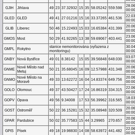
28.0
GJIH
Jihlava
49
23
37.32932
15
35
58.05242
559.598
00:0
22.0
GLED
GLED
49
41
27.01216
15
16
33.37265
461.536
00:0
20.0
GLIB
Liberec
50
46
15.22493
15
03
16.65384
431.399
00:0
23.0
GMOS
Most
50
29
41.92265
13
38
59.69067
403.441
00:0
stanice nemonitorována (vyřazena z
30.0
GMPL
Rokytno
monitoringu)
00:0
03.0
GNBY
Nová Bystřice
49
01
8.38142
15
05
39.56848
648.030
00:0
Nové Město nad
20.0
GNME
50
21
35.68045
16
09
12.57988
431.348
Metuj
00:0
Nové Město na
20.0
GNMO
49
33
13.62272
16
04
14.83374
649.756
Moravě
00:0
22.0
GOLO
Olomouc
49
37
43.50427
17
24
16.86319
334.315
00:0
18.0
GOPV
Opava
49
56
9.34008
17
53
56.39962
316.565
00:0
20.0
GOST
Ostroměř
50
22
36.15281
15
32
35.08948
320.509
00:0
20.0
GPAR
Pardubice
50
02
35.77583
15
44
3.29965
270.657
00:0
22.0
GPIS
Písek
49
18
19.98830
14
08
58.63972
441.482
00:0