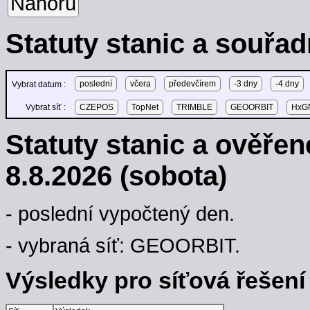
Nahoru
Statuty stanic a souřad
poslední
včera
předevčírem
-3 dny
-4 dny
Vybrat datum :
Vybrat síť :
CZEPOS
TopNet
TRIMBLE
GEOORBIT
HxGN
Statuty stanic a ověře
8.8.2026 (sobota)
- poslední vypočtený den.
- vybraná síť: GEOORBIT.
Výsledky pro síťová řešení -