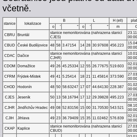
včetně.
B
L
H (ell)
pla
stanice
lokalizace
o
'
"
o
'
"
m
stanice nemonitorována (nahrazena stanicí
23.1
CBRU
Bruntál
CJES)
00:0
15.0
CBUD
České Budějovice
48
58
3.47154
14
28
30.97608
456.223
00:0
stanice nemonitorována (nahrazena stanicí
10.0
CDAC
Dačice
CJHR)
00:0
02.0
CDOM
Domažlice
49
26
45.25334
12
55
26.77675
519.603
00:0
27.0
CFRM
Frýdek-Místek
49
41
5.25414
18
21
11.45814
373.590
00:0
01.0
CHOD
Hodonín
48
50
58.63247
17
07
44.64130
228.387
00:0
27.0
CJES
Jeseník
50
13
58.16794
17
12
29.39828
495.223
00:0
08.1
CJHR
Jindřichův Hradec
49
08
52.83156
15
00
31.70530
543.521
00:0
02.0
CJIH
Jihlava
49
23
36.79409
15
35
11.02462
576.839
00:0
stanice nemonitorována (nahrazena stanicí
27.0
CKAP
Kaplice
CBUD)
00:0
02.0