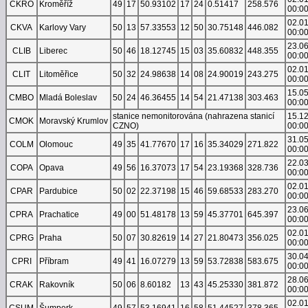
CKRO
Kroměříž
49
17
50.93102
17
24
0.51417
258.576
00:0
02.0
CKVA
Karlovy Vary
50
13
57.33553
12
50
30.75148
446.082
00:0
23.0
CLIB
Liberec
50
46
18.12745
15
03
35.60832
448.355
00:0
02.0
CLIT
Litoměřice
50
32
24.98638
14
08
24.90019
243.275
00:0
15.0
CMBO
Mladá Boleslav
50
24
46.36455
14
54
21.47138
303.463
00:0
stanice nemonitorována (nahrazena stanicí
15.1
CMOK
Moravský Krumlov
CZNO)
00:0
31.0
COLM
Olomouc
49
35
41.77670
17
16
35.34029
271.822
00:0
22.0
COPA
Opava
49
56
16.37073
17
54
23.19368
328.736
00:0
02.0
CPAR
Pardubice
50
02
22.37198
15
46
59.68533
283.270
00:0
23.0
CPRA
Prachatice
49
00
51.48178
13
59
45.37701
645.397
00:0
02.0
CPRG
Praha
50
07
30.82619
14
27
21.80473
356.025
00:0
30.0
CPRI
Příbram
49
41
16.07279
13
59
53.72838
583.675
00:0
28.0
CRAK
Rakovník
50
06
8.60182
13
43
45.25330
381.872
00:0
02.0
CSUM
Šumperk
49
57
53.16941
16
58
51.44527
378.365