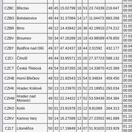
00:0
28.0
CZBC
Břeclav
48
45
15.02799
16
53
23.74339
216.647
00:0
01.0
CZBO
Bohdalovice
48
44
31.37084
14
17
11.04473
683.268
00:0
31.0
CZBR
Brno
49
12
14.43942
16
36
42.19910
274.212
00:0
27.0
CZBV
Broumov
50
34
47.26289
16
19
43.98589
478.850
00:0
30.0
CZBY
Bystřice nad Olší
49
37
47.42437
18
44
2.01592
432.177
00:0
23.0
CZCI
Čihošť
49
44
33.95571
15
20
27.37723
588.132
00:0
23.0
CZCT
Česká Třebová
49
54
53.87265
16
26
14.33870
415.369
00:0
27.0
CZHB
Horní Břečkov
48
53
21.92543
15
54
0.34834
459.450
00:0
23.0
CZHK
Hradec Králové
50
13
13.23970
15
52
23.18951
293.034
00:0
Hradec nad
23.0
CZHM
49
52
22.24422
17
52
53.59436
354.384
Moravicí
00:0
28.0
CZKO
Kolín
50
01
23.91978
15
12
9.81069
264.313
00:0
01.1
CZKV
Karlovy Vary
50
14
16.27589
12
50
27.23502
461.689
00:0
01.1
CZLT
Litoměřice
50
32
17.19849
14
07
51.91620
233.929
00:0