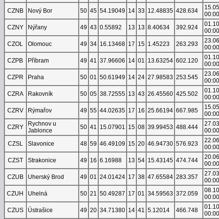
15.0
CZNB
Nový Bor
50
45
54.19049
14
33
12.48835
428.634
00:0
01.1
CZNY
Nýřany
49
43
0.55892
13
13
8.40634
392.924
00:0
23.0
CZOL
Olomouc
49
34
16.13468
17
15
1.45223
263.293
00:0
01.1
CZPB
Příbram
49
41
37.96606
14
01
13.63254
602.120
00:0
23.0
CZPR
Praha
50
01
50.61949
14
24
27.98583
253.545
00:0
01.1
CZRA
Rakovník
50
05
38.72555
13
43
26.45560
425.502
00:0
15.0
CZRV
Rýmařov
49
55
44.02635
17
16
25.66194
667.985
00:0
Rychnov u
27.0
CZRY
50
41
15.07901
15
08
39.99453
488.444
Jablonce
00:0
22.0
CZSL
Slavonice
48
59
46.49109
15
20
46.94730
576.923
00:0
20.0
CZST
Strakonice
49
16
6.16988
13
54
15.43145
474.744
00:0
27.0
CZUB
Uherský Brod
49
01
24.01424
17
38
47.65584
283.357
00:0
08.1
CZUH
Uhelná
50
21
50.49287
17
01
34.59563
372.059
00:0
01.1
CZUS
Ústrašice
49
20
34.71380
14
41
5.12014
466.748
00:0