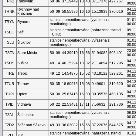
TRK2
Rakovník
50
06
37.19449
13
43
37.17376
427.767
00:0
Rychnov nad
04.1
TRNK
50
09
58.55996
16
16
15.13839
370.016
Kněžnou
00:0
stanice nemonitorována (vyřazena z
01.0
TRYN
Rynárec
monitoringu)
00:0
stanice nemonitorována (nahrazena stanicí
09.1
TSEC
Seč
TCHO)
00:0
stanice nemonitorována (vyřazena z
01.0
TSLU
Šluknov
monitoringu)
00:0
23.0
TSTA
Staré Město
50
09
44.39910
16
56
51.94082
603.491
00:0
04.1
TSUS
Sušice
49
14
46.15294
13
32
21.14694
517.295
00:0
04.1
TTRE
Třebíč
49
12
14.54875
15
52
43.18122
529.261
00:0
04.1
TTUR
Turnov
50
35
18.60975
15
08
9.49601
310.620
00:0
04.1
TUPI
Úpice
50
30
25.67415
16
00
39.35576
468.105
00:0
04.1
TVID
Vidnava
50
22
22.53431
17
11
7.56632
291.736
00:0
stanice nemonitorována (vyřazena z
06.0
TZAL
Žalhostice
monitoringu)
00:0
04.1
TZD2
Žďár nad Sázavou
49
33
36.03082
15
56
37.22076
644.675
00:0
stanice nemonitorována (nahrazena stanicí
01.0
TZLI
Zlín