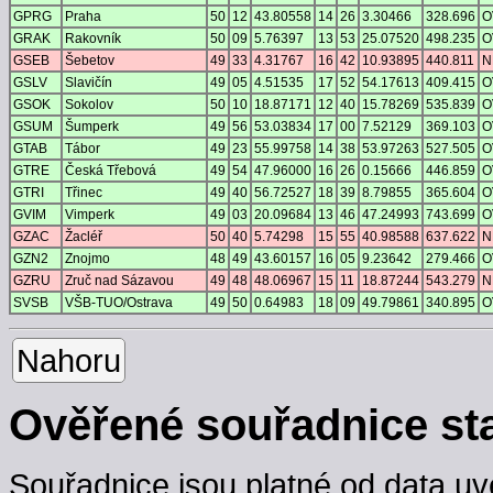
GPRG
Praha
50
12
43.80558
14
26
3.30466
328.696
O
GRAK
Rakovník
50
09
5.76397
13
53
25.07520
498.235
O
GSEB
Šebetov
49
33
4.31767
16
42
10.93895
440.811
N
GSLV
Slavičín
49
05
4.51535
17
52
54.17613
409.415
O
GSOK
Sokolov
50
10
18.87171
12
40
15.78269
535.839
O
GSUM
Šumperk
49
56
53.03834
17
00
7.52129
369.103
O
GTAB
Tábor
49
23
55.99758
14
38
53.97263
527.505
O
GTRE
Česká Třebová
49
54
47.96000
16
26
0.15666
446.859
O
GTRI
Třinec
49
40
56.72527
18
39
8.79855
365.604
O
GVIM
Vimperk
49
03
20.09684
13
46
47.24993
743.699
O
GZAC
Žacléř
50
40
5.74298
15
55
40.98588
637.622
N
GZN2
Znojmo
48
49
43.60157
16
05
9.23642
279.466
O
GZRU
Zruč nad Sázavou
49
48
48.06967
15
11
18.87244
543.279
N
SVSB
VŠB-TUO/Ostrava
49
50
0.64983
18
09
49.79861
340.895
O
Nahoru
Ověřené souřadnice st
Souřadnice jsou platné od data uv