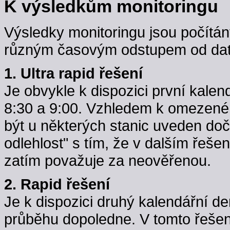
K výsledkům monitoringu
Výsledky monitoringu jsou počítán
různým časovým odstupem od data
1. Ultra rapid řešení
Je obvykle k dispozici první kale
8:30 a 9:00. Vzhledem k omezené k
být u některých stanic uveden do
odlehlost" s tím, že v dalším řeše
zatím považuje za neověřenou.
2. Rapid řešení
Je k dispozici druhý kalendářní d
průběhu dopoledne. V tomto řešení j