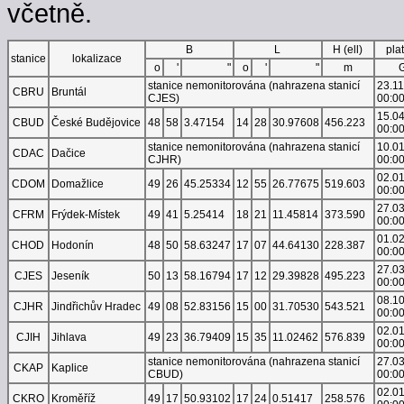
včetně.
B
L
H (ell)
pla
stanice
lokalizace
o
'
"
o
'
"
m
stanice nemonitorována (nahrazena stanicí
23.1
CBRU
Bruntál
CJES)
00:0
15.0
CBUD
České Budějovice
48
58
3.47154
14
28
30.97608
456.223
00:0
stanice nemonitorována (nahrazena stanicí
10.0
CDAC
Dačice
CJHR)
00:0
02.0
CDOM
Domažlice
49
26
45.25334
12
55
26.77675
519.603
00:0
27.0
CFRM
Frýdek-Místek
49
41
5.25414
18
21
11.45814
373.590
00:0
01.0
CHOD
Hodonín
48
50
58.63247
17
07
44.64130
228.387
00:0
27.0
CJES
Jeseník
50
13
58.16794
17
12
29.39828
495.223
00:0
08.1
CJHR
Jindřichův Hradec
49
08
52.83156
15
00
31.70530
543.521
00:0
02.0
CJIH
Jihlava
49
23
36.79409
15
35
11.02462
576.839
00:0
stanice nemonitorována (nahrazena stanicí
27.0
CKAP
Kaplice
CBUD)
00:0
02.0
CKRO
Kroměříž
49
17
50.93102
17
24
0.51417
258.576