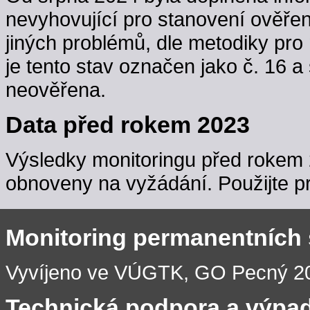
nevyhovující pro stanovení ověřen
jiných problémů, dle metodiky pro 
je tento stav označen jako č. 16 a
neověřena.
Data před rokem 2023
Výsledky monitoringu před rokem 
obnoveny na vyžádání. Použijte pr
Monitoring permanentních
Vyvíjeno ve VÚGTK, GO Pecný 201
Technická podpora a výpa