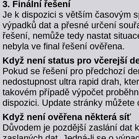
3. Finální řešení
Je k dispozici s větším časovým 
výpadků dat a přesné určení souřa
řešení, nemůže tedy nastat situac
nebyla ve final řešení ověřena.
Když není status pro včerejší d
Pokud se řešení pro předchozí d
nedostupnost ultra rapid drah, kte
takovém případě výpočet proběhne,
dispozici. Update stránky můžete 
Když není ověřena některá síť
Důvodem je pozdější zaslání dat 
zaslaných dat. Jedná-li se o výpa