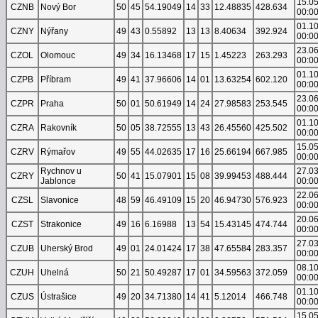
15.0
CZNB
Nový Bor
50
45
54.19049
14
33
12.48835
428.634
00:0
01.1
CZNY
Nýřany
49
43
0.55892
13
13
8.40634
392.924
00:0
23.0
CZOL
Olomouc
49
34
16.13468
17
15
1.45223
263.293
00:0
01.1
CZPB
Příbram
49
41
37.96606
14
01
13.63254
602.120
00:0
23.0
CZPR
Praha
50
01
50.61949
14
24
27.98583
253.545
00:0
01.1
CZRA
Rakovník
50
05
38.72555
13
43
26.45560
425.502
00:0
15.0
CZRV
Rýmařov
49
55
44.02635
17
16
25.66194
667.985
00:0
Rychnov u
27.0
CZRY
50
41
15.07901
15
08
39.99453
488.444
Jablonce
00:0
22.0
CZSL
Slavonice
48
59
46.49109
15
20
46.94730
576.923
00:0
20.0
CZST
Strakonice
49
16
6.16988
13
54
15.43145
474.744
00:0
27.0
CZUB
Uherský Brod
49
01
24.01424
17
38
47.65584
283.357
00:0
08.1
CZUH
Uhelná
50
21
50.49287
17
01
34.59563
372.059
00:0
01.1
CZUS
Ústrašice
49
20
34.71380
14
41
5.12014
466.748
00:0
15.0