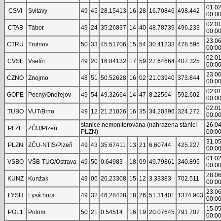
01.0
CSVI
Svitavy
49
45
28.15413
16
28
16.70846
498.442
00:0
02.0
CTAB
Tábor
49
24
35.26837
14
40
48.78739
496.233
00:0
23.0
CTRU
Trutnov
50
33
45.51706
15
54
30.41233
478.595
00:0
02.0
CVSE
Vsetín
49
20
16.84132
17
59
27.64664
407.325
00:0
23.0
CZNO
Znojmo
48
51
50.52628
16
02
21.03940
373.844
00:0
02.0
GOPE
Pecný/Ondřejov
49
54
49.32664
14
47
8.22564
592.602
00:0
02.0
TUBO
VUT/Brno
49
12
21.21026
16
35
34.20396
324.272
00:0
stanice nemonitorována (nahrazena stanicí
26.0
PLZE
ZČU/Plzeň
PLZN)
00:0
31.0
PLZN
ZČU-NTIS/Plzeň
49
43
35.67411
13
21
6.60744
425.227
00:0
01.0
VSBO
VŠB-TUO/Ostrava
49
50
0.64983
18
09
49.79861
340.895
00:0
28.0
KUNZ
Kunžak
49
06
26.23308
15
12
3.33383
702.511
00:0
23.0
LYSH
Lysá hora
49
32
46.28428
18
26
51.31401
1374.903
00:0
15.0
POL1
Polom
50
21
0.54514
16
19
20.07645
791.707
00:0