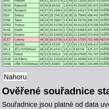
SPRI
Příbram
49
41
16.07279
13
59
53.72838
583.675
OVĚŘ
SRAK
Rakovník
50
06
8.60182
13
43
45.25330
381.872
OVĚŘ
SSUM
Šumperk
49
57
53.16941
16
58
51.44527
378.365
OVĚŘ
SSVI
Svitavy
49
45
28.15413
16
28
16.70846
498.442
OVĚŘ
STAB
Tábor
49
24
35.26837
14
40
48.78739
496.233
OVĚŘ
STRU
Trutnov
50
33
45.51706
15
54
30.41233
478.595
OVĚŘ
SVSE
Vsetín
49
20
16.84132
17
59
27.64664
407.325
OVĚŘ
SZNO
Znojmo
48
51
50.52628
16
02
21.03940
373.844
OVĚŘ
SCET
Cetviny
48
36
56.03780
14
32
55.37365
702.488
NEOV
SSLV
Slavičín
49
05
4.51535
17
52
54.17613
409.415
OVĚŘ
SPLZ
ZČU-NTIS/Plzeň
49
43
35.67411
13
21
6.60744
425.227
OVĚŘ
SPO1
Polom
50
21
0.54514
16
19
20.07645
791.707
OVĚŘ
STUB
VUT/Brno
49
12
21.21026
16
35
34.20396
324.272
OVĚŘ
SVSB
VŠB-TUO/Ostrava
49
50
0.64983
18
09
49.79861
340.895
OVĚŘ
Nahoru
Ověřené souřadnice st
Souřadnice jsou platné od data uv