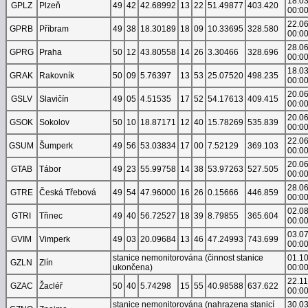
18.0
GPLZ
Plzeň
49
42
42.68992
13
22
51.49877
403.420
00:0
22.0
GPRB
Příbram
49
38
18.30189
18
09
10.33695
328.580
00:0
28.0
GPRG
Praha
50
12
43.80558
14
26
3.30466
328.696
00:0
18.0
GRAK
Rakovník
50
09
5.76397
13
53
25.07520
498.235
00:0
20.0
GSLV
Slavičín
49
05
4.51535
17
52
54.17613
409.415
00:0
20.0
GSOK
Sokolov
50
10
18.87171
12
40
15.78269
535.839
00:0
22.0
GSUM
Šumperk
49
56
53.03834
17
00
7.52129
369.103
00:0
20.0
GTAB
Tábor
49
23
55.99758
14
38
53.97263
527.505
00:0
28.0
GTRE
Česká Třebová
49
54
47.96000
16
26
0.15666
446.859
00:0
02.0
GTRI
Třinec
49
40
56.72527
18
39
8.79855
365.604
00:0
03.0
GVIM
Vimperk
49
03
20.09684
13
46
47.24993
743.699
00:0
stanice nemonitorována (činnost stanice
01.1
GZLN
Zlín
ukončena)
00:0
22.1
GZAC
Žacléř
50
40
5.74298
15
55
40.98588
637.622
00:0
stanice nemonitorována (nahrazena stanicí
30.0