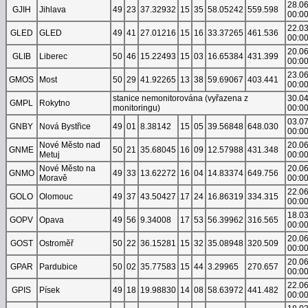
28.0
GJIH
Jihlava
49
23
37.32932
15
35
58.05242
559.598
00:0
22.0
GLED
GLED
49
41
27.01216
15
16
33.37265
461.536
00:0
20.0
GLIB
Liberec
50
46
15.22493
15
03
16.65384
431.399
00:0
23.0
GMOS
Most
50
29
41.92265
13
38
59.69067
403.441
00:0
stanice nemonitorována (vyřazena z
30.0
GMPL
Rokytno
monitoringu)
00:0
03.0
GNBY
Nová Bystřice
49
01
8.38142
15
05
39.56848
648.030
00:0
Nové Město nad
20.0
GNME
50
21
35.68045
16
09
12.57988
431.348
Metuj
00:0
Nové Město na
20.0
GNMO
49
33
13.62272
16
04
14.83374
649.756
Moravě
00:0
22.0
GOLO
Olomouc
49
37
43.50427
17
24
16.86319
334.315
00:0
18.0
GOPV
Opava
49
56
9.34008
17
53
56.39962
316.565
00:0
20.0
GOST
Ostroměř
50
22
36.15281
15
32
35.08948
320.509
00:0
20.0
GPAR
Pardubice
50
02
35.77583
15
44
3.29965
270.657
00:0
22.0
GPIS
Písek
49
18
19.98830
14
08
58.63972
441.482
00:0