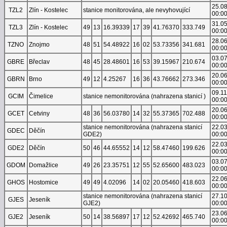
25.0
TZL2
Zlín - Kostelec
stanice monitorována, ale nevyhovující
00:0
31.0
TZL3
Zlín - Kostelec
49
13
16.39339
17
39
41.76370
333.749
00:0
28.0
TZNO
Znojmo
48
51
54.48922
16
02
53.73356
341.681
00:0
03.0
GBRE
Břeclav
48
45
28.48601
16
53
39.15967
210.674
00:0
20.0
GBRN
Brno
49
12
4.25267
16
36
43.76662
273.346
00:0
09.1
GCIM
Čimelice
stanice nemonitorována (nahrazena stanicí )
00:0
20.0
GCET
Cetviny
48
36
56.03780
14
32
55.37365
702.488
00:0
stanice nemonitorována (nahrazena stanicí
22.0
GDEC
Děčín
GDE2)
00:0
22.0
GDE2
Děčín
50
46
44.65552
14
12
58.47460
199.626
00:0
03.0
GDOM
Domažlice
49
26
23.35751
12
55
52.65600
483.023
00:0
22.0
GHOS
Hostomice
49
49
4.02096
14
02
20.05460
418.603
00:0
stanice nemonitorována (nahrazena stanicí
27.1
GJES
Jeseník
GJE2)
00:0
23.0
GJE2
Jeseník
50
14
38.56897
17
12
52.42692
465.740
00:0