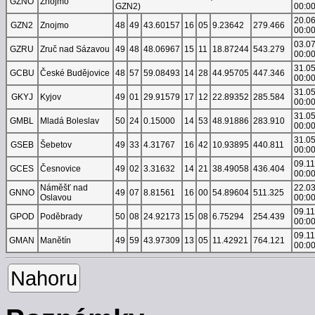
GZNO
Znojmo
GZN2)
00:0
20.0
GZN2
Znojmo
48
49
43.60157
16
05
9.23642
279.466
00:0
03.0
GZRU
Zruč nad Sázavou
49
48
48.06967
15
11
18.87244
543.279
00:0
31.0
GCBU
České Budějovice
48
57
59.08493
14
28
44.95705
447.346
00:0
31.0
GKYJ
Kyjov
49
01
29.91579
17
12
22.89352
285.584
00:0
31.0
GMBL
Mladá Boleslav
50
24
0.15000
14
53
48.91886
283.910
00:0
31.0
GSEB
Šebetov
49
33
4.31767
16
42
10.93895
440.811
00:0
09.1
GCES
Česnovice
49
02
3.31632
14
21
38.49058
436.404
00:0
Náměšť nad
22.0
GNNO
49
07
8.81561
16
00
54.89604
511.325
Oslavou
00:0
09.1
GPOD
Poděbrady
50
08
24.92173
15
08
6.75294
254.439
00:0
09.1
GMAN
Manětín
49
59
43.97309
13
05
11.42921
764.121
00:0
Nahoru