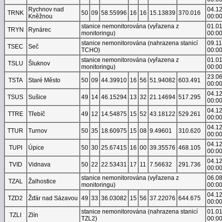
Rychnov nad
04.1
TRNK
50
09
58.55996
16
16
15.13839
370.016
Kněžnou
00:0
stanice nemonitorována (vyřazena z
01.0
TRYN
Rynárec
monitoringu)
00:0
stanice nemonitorována (nahrazena stanicí
09.1
TSEC
Seč
TCHO)
00:0
stanice nemonitorována (vyřazena z
01.0
TSLU
Šluknov
monitoringu)
00:0
23.0
TSTA
Staré Město
50
09
44.39910
16
56
51.94082
603.491
00:0
04.1
TSUS
Sušice
49
14
46.15294
13
32
21.14694
517.295
00:0
04.1
TTRE
Třebíč
49
12
14.54875
15
52
43.18122
529.261
00:0
04.1
TTUR
Turnov
50
35
18.60975
15
08
9.49601
310.620
00:0
04.1
TUPI
Úpice
50
30
25.67415
16
00
39.35576
468.105
00:0
04.1
TVID
Vidnava
50
22
22.53431
17
11
7.56632
291.736
00:0
stanice nemonitorována (vyřazena z
06.0
TZAL
Žalhostice
monitoringu)
00:0
04.1
TZD2
Žďár nad Sázavou
49
33
36.03082
15
56
37.22076
644.675
00:0
stanice nemonitorována (nahrazena stanicí
01.0
TZLI
Zlín
TZL2)
00:0