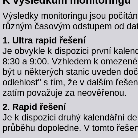
Výsledky monitoringu jsou počítán
různým časovým odstupem od data
1. Ultra rapid řešení
Je obvykle k dispozici první kale
8:30 a 9:00. Vzhledem k omezené k
být u některých stanic uveden do
odlehlost" s tím, že v dalším řeše
zatím považuje za neověřenou.
2. Rapid řešení
Je k dispozici druhý kalendářní d
průběhu dopoledne. V tomto řešení j