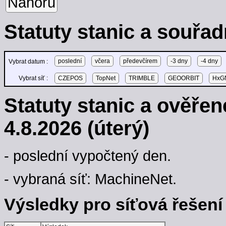
Nahoru
Statuty stanic a souřad
poslední
včera
předevčírem
-3 dny
-4 dny
Vybrat datum :
Vybrat síť :
CZEPOS
TopNet
TRIMBLE
GEOORBIT
HxGN
Statuty stanic a ověře
4.8.2026 (úterý)
- poslední vypočtený den.
- vybraná síť: MachineNet.
Výsledky pro síťová řešení -