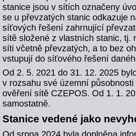
stanice jsou v sítích označeny úv
se u převzatých stanic odkazuje n
síťových řešení zahrnující převzaté
sítě složené z vlastních stanic, t
síti včetně převzatých, a to bez oh
vstupují do síťového řešení danéh
Od 2. 5. 2021 do 31. 12. 2025 byl
v rozsahu své územní působnosti
ověření sítě CZEPOS. Od 1. 1. 202
samostatně.
Stanice vedené jako nevyho
Od srpna 2024 byla doplněna info