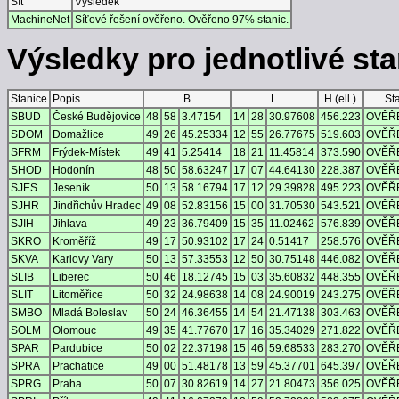
Síť
Výsledek
MachineNet
Síťové řešení ověřeno. Ověřeno 97% stanic.
Výsledky pro jednotlivé stan
Stanice
Popis
B
L
H (ell.)
St
SBUD
České Budějovice
48
58
3.47154
14
28
30.97608
456.223
OVĚŘ
SDOM
Domažlice
49
26
45.25334
12
55
26.77675
519.603
OVĚŘ
SFRM
Frýdek-Místek
49
41
5.25414
18
21
11.45814
373.590
OVĚŘ
SHOD
Hodonín
48
50
58.63247
17
07
44.64130
228.387
OVĚŘ
SJES
Jeseník
50
13
58.16794
17
12
29.39828
495.223
OVĚŘ
SJHR
Jindřichův Hradec
49
08
52.83156
15
00
31.70530
543.521
OVĚŘ
SJIH
Jihlava
49
23
36.79409
15
35
11.02462
576.839
OVĚŘ
SKRO
Kroměříž
49
17
50.93102
17
24
0.51417
258.576
OVĚŘ
SKVA
Karlovy Vary
50
13
57.33553
12
50
30.75148
446.082
OVĚŘ
SLIB
Liberec
50
46
18.12745
15
03
35.60832
448.355
OVĚŘ
SLIT
Litoměřice
50
32
24.98638
14
08
24.90019
243.275
OVĚŘ
SMBO
Mladá Boleslav
50
24
46.36455
14
54
21.47138
303.463
OVĚŘ
SOLM
Olomouc
49
35
41.77670
17
16
35.34029
271.822
OVĚŘ
SPAR
Pardubice
50
02
22.37198
15
46
59.68533
283.270
OVĚŘ
SPRA
Prachatice
49
00
51.48178
13
59
45.37701
645.397
OVĚŘ
SPRG
Praha
50
07
30.82619
14
27
21.80473
356.025
OVĚŘ