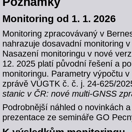
Poznámky
Monitoring od 1. 1. 2026
Monitoring zpracovávaný v Berne
nahrazuje dosavadní monitoring v
Nasazení monitoringu v nové verzi
12. 2025 platí původní řešení a p
monitoringu. Parametry výpočtu v
zprávě VÚGTK č. č. j. 24-625/202
stanic v ČR: nové multi-GNSS zpr
Podrobnější náhled o novinkách a 
prezentace ze semináře GO Pecný
K výsledkům monitoringu