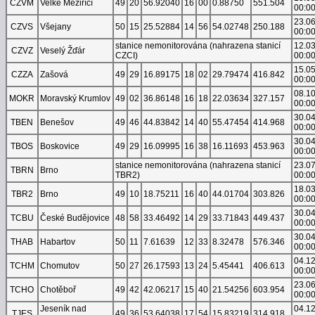
CZVM
Velké Meziříčí
49
20
56.92040
16
00
0.88750
551.504
00:0
23.0
CZVS
Všejany
50
15
25.52884
14
56
54.02748
250.188
00:0
stanice nemonitorována (nahrazena stanicí
12.0
CZVZ
Veselý Žďár
CZCI)
00:0
15.0
CZZA
Zašová
49
29
16.89175
18
02
29.79474
416.842
00:0
08.1
MOKR
Moravský Krumlov
49
02
36.86148
16
18
22.03634
327.157
00:0
30.0
TBEN
Benešov
49
46
44.83842
14
40
55.47454
414.968
00:0
30.0
TBOS
Boskovice
49
29
16.09995
16
38
16.11693
453.963
00:0
stanice nemonitorována (nahrazena stanicí
23.0
TBRN
Brno
TBR2)
00:0
18.0
TBR2
Brno
49
10
18.75211
16
40
44.01704
303.826
00:0
30.0
TCBU
České Budějovice
48
58
33.46492
14
29
33.71843
449.437
00:0
30.0
THAB
Habartov
50
11
7.61639
12
33
8.32478
576.346
00:0
04.1
TCHM
Chomutov
50
27
26.17593
13
24
5.45441
406.613
00:0
23.0
TCHO
Chotěboř
49
42
42.06217
15
40
21.54256
603.954
00:0
Jeseník nad
04.1
TJES
49
36
53.64038
17
54
15.83219
314.918