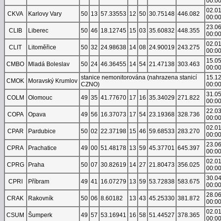
00:0
02.0
CKVA
Karlovy Vary
50
13
57.33553
12
50
30.75148
446.082
00:0
23.0
CLIB
Liberec
50
46
18.12745
15
03
35.60832
448.355
00:0
02.0
CLIT
Litoměřice
50
32
24.98638
14
08
24.90019
243.275
00:0
15.0
CMBO
Mladá Boleslav
50
24
46.36455
14
54
21.47138
303.463
00:0
stanice nemonitorována (nahrazena stanicí
15.1
CMOK
Moravský Krumlov
CZNO)
00:0
31.0
COLM
Olomouc
49
35
41.77670
17
16
35.34029
271.822
00:0
22.0
COPA
Opava
49
56
16.37073
17
54
23.19368
328.736
00:0
02.0
CPAR
Pardubice
50
02
22.37198
15
46
59.68533
283.270
00:0
23.0
CPRA
Prachatice
49
00
51.48178
13
59
45.37701
645.397
00:0
02.0
CPRG
Praha
50
07
30.82619
14
27
21.80473
356.025
00:0
30.0
CPRI
Příbram
49
41
16.07279
13
59
53.72838
583.675
00:0
28.0
CRAK
Rakovník
50
06
8.60182
13
43
45.25330
381.872
00:0
02.0
CSUM
Šumperk
49
57
53.16941
16
58
51.44527
378.365
00:0