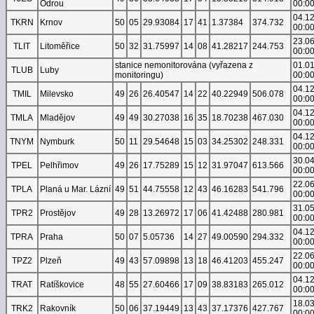
Odrou
00:0
04.1
TKRN
Krnov
50
05
29.93084
17
41
1.37384
374.732
00:0
23.0
TLIT
Litoměřice
50
32
31.75997
14
08
41.28217
244.753
00:0
stanice nemonitorována (vyřazena z
01.0
TLUB
Luby
monitoringu)
00:0
04.1
TMIL
Milevsko
49
26
26.40547
14
22
40.22949
506.078
00:0
04.1
TMLA
Mladějov
49
49
30.27038
16
35
18.70238
467.030
00:0
04.1
TNYM
Nymburk
50
11
29.54648
15
03
34.25302
248.331
00:0
30.0
TPEL
Pelhřimov
49
26
17.75289
15
12
31.97047
613.566
00:0
22.0
TPLA
Planá u Mar. Lázní
49
51
44.75558
12
43
46.16283
541.796
00:0
31.0
TPR2
Prostějov
49
28
13.26972
17
06
41.42488
280.981
00:0
04.1
TPRA
Praha
50
07
5.05736
14
27
49.00590
294.332
00:0
22.0
TPZ2
Plzeň
49
43
57.09898
13
18
46.41203
455.247
00:0
04.1
TRAT
Ratíškovice
48
55
27.60466
17
09
38.83183
265.012
00:0
18.0
TRK2
Rakovník
50
06
37.19449
13
43
37.17376
427.767
00:0