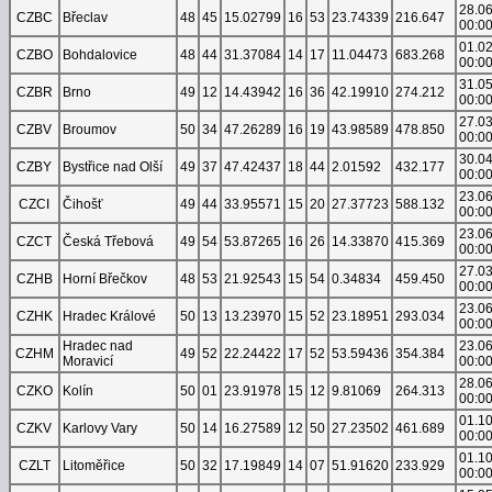
28.0
CZBC
Břeclav
48
45
15.02799
16
53
23.74339
216.647
00:0
01.0
CZBO
Bohdalovice
48
44
31.37084
14
17
11.04473
683.268
00:0
31.0
CZBR
Brno
49
12
14.43942
16
36
42.19910
274.212
00:0
27.0
CZBV
Broumov
50
34
47.26289
16
19
43.98589
478.850
00:0
30.0
CZBY
Bystřice nad Olší
49
37
47.42437
18
44
2.01592
432.177
00:0
23.0
CZCI
Čihošť
49
44
33.95571
15
20
27.37723
588.132
00:0
23.0
CZCT
Česká Třebová
49
54
53.87265
16
26
14.33870
415.369
00:0
27.0
CZHB
Horní Břečkov
48
53
21.92543
15
54
0.34834
459.450
00:0
23.0
CZHK
Hradec Králové
50
13
13.23970
15
52
23.18951
293.034
00:0
Hradec nad
23.0
CZHM
49
52
22.24422
17
52
53.59436
354.384
Moravicí
00:0
28.0
CZKO
Kolín
50
01
23.91978
15
12
9.81069
264.313
00:0
01.1
CZKV
Karlovy Vary
50
14
16.27589
12
50
27.23502
461.689
00:0
01.1
CZLT
Litoměřice
50
32
17.19849
14
07
51.91620
233.929
00:0