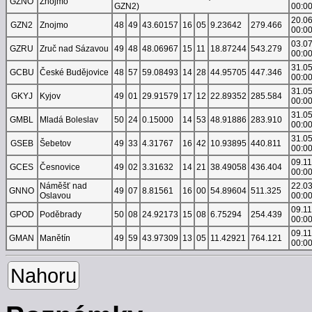
GZNO
Znojmo
GZN2)
00:0
20.0
GZN2
Znojmo
48
49
43.60157
16
05
9.23642
279.466
00:0
03.0
GZRU
Zruč nad Sázavou
49
48
48.06967
15
11
18.87244
543.279
00:0
31.0
GCBU
České Budějovice
48
57
59.08493
14
28
44.95705
447.346
00:0
31.0
GKYJ
Kyjov
49
01
29.91579
17
12
22.89352
285.584
00:0
31.0
GMBL
Mladá Boleslav
50
24
0.15000
14
53
48.91886
283.910
00:0
31.0
GSEB
Šebetov
49
33
4.31767
16
42
10.93895
440.811
00:0
09.1
GCES
Česnovice
49
02
3.31632
14
21
38.49058
436.404
00:0
Náměšť nad
22.0
GNNO
49
07
8.81561
16
00
54.89604
511.325
Oslavou
00:0
09.1
GPOD
Poděbrady
50
08
24.92173
15
08
6.75294
254.439
00:0
09.1
GMAN
Manětín
49
59
43.97309
13
05
11.42921
764.121
00:0
Nahoru