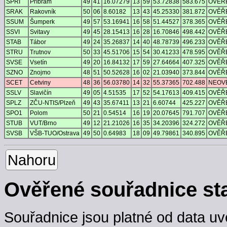
SPRI
Příbram
49
41
16.07279
13
59
53.72838
583.675
OVĚŘ
SRAK
Rakovník
50
06
8.60182
13
43
45.25330
381.872
OVĚŘ
SSUM
Šumperk
49
57
53.16941
16
58
51.44527
378.365
OVĚŘ
SSVI
Svitavy
49
45
28.15413
16
28
16.70846
498.442
OVĚŘ
STAB
Tábor
49
24
35.26837
14
40
48.78739
496.233
OVĚŘ
STRU
Trutnov
50
33
45.51706
15
54
30.41233
478.595
OVĚŘ
SVSE
Vsetín
49
20
16.84132
17
59
27.64664
407.325
OVĚŘ
SZNO
Znojmo
48
51
50.52628
16
02
21.03940
373.844
OVĚŘ
SCET
Cetviny
48
36
56.03780
14
32
55.37365
702.488
NEOV
SSLV
Slavičín
49
05
4.51535
17
52
54.17613
409.415
OVĚŘ
SPLZ
ZČU-NTIS/Plzeň
49
43
35.67411
13
21
6.60744
425.227
OVĚŘ
SPO1
Polom
50
21
0.54514
16
19
20.07645
791.707
OVĚŘ
STUB
VUT/Brno
49
12
21.21026
16
35
34.20396
324.272
OVĚŘ
SVSB
VŠB-TUO/Ostrava
49
50
0.64983
18
09
49.79861
340.895
OVĚŘ
Nahoru
Ověřené souřadnice st
Souřadnice jsou platné od data uv