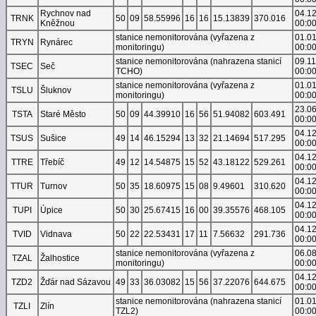
Rychnov nad
04.1
TRNK
50
09
58.55996
16
16
15.13839
370.016
Kněžnou
00:0
stanice nemonitorována (vyřazena z
01.0
TRYN
Rynárec
monitoringu)
00:0
stanice nemonitorována (nahrazena stanicí
09.1
TSEC
Seč
TCHO)
00:0
stanice nemonitorována (vyřazena z
01.0
TSLU
Šluknov
monitoringu)
00:0
23.0
TSTA
Staré Město
50
09
44.39910
16
56
51.94082
603.491
00:0
04.1
TSUS
Sušice
49
14
46.15294
13
32
21.14694
517.295
00:0
04.1
TTRE
Třebíč
49
12
14.54875
15
52
43.18122
529.261
00:0
04.1
TTUR
Turnov
50
35
18.60975
15
08
9.49601
310.620
00:0
04.1
TUPI
Úpice
50
30
25.67415
16
00
39.35576
468.105
00:0
04.1
TVID
Vidnava
50
22
22.53431
17
11
7.56632
291.736
00:0
stanice nemonitorována (vyřazena z
06.0
TZAL
Žalhostice
monitoringu)
00:0
04.1
TZD2
Žďár nad Sázavou
49
33
36.03082
15
56
37.22076
644.675
00:0
stanice nemonitorována (nahrazena stanicí
01.0
TZLI
Zlín
TZL2)
00:0