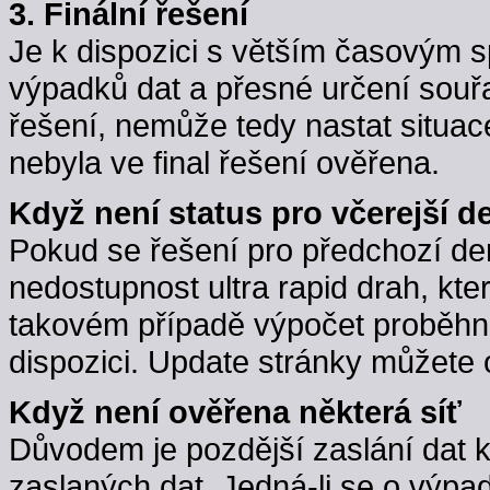
3. Finální řešení
Je k dispozici s větším časovým 
výpadků dat a přesné určení souřa
řešení, nemůže tedy nastat situac
nebyla ve final řešení ověřena.
Když není status pro včerejší d
Pokud se řešení pro předchozí d
nedostupnost ultra rapid drah, kte
takovém případě výpočet proběhne,
dispozici. Update stránky můžete 
Když není ověřena některá síť
Důvodem je pozdější zaslání dat 
zaslaných dat. Jedná-li se o výpa