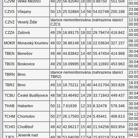
CZVM
Velké Meziříčí
49
20
56.92040
16
00
0.88750
551.504
00:0
23.0
CZVS
Všejany
50
15
25.52884
14
56
54.02748
250.188
00:0
stanice nemonitorována (nahrazena stanicí
12.0
CZVZ
Veselý Žďár
CZCI)
00:0
15.0
CZZA
Zašová
49
29
16.89175
18
02
29.79474
416.842
00:0
08.1
MOKR
Moravský Krumlov
49
02
36.86148
16
18
22.03634
327.157
00:0
30.0
TBEN
Benešov
49
46
44.83842
14
40
55.47454
414.968
00:0
30.0
TBOS
Boskovice
49
29
16.09995
16
38
16.11693
453.963
00:0
stanice nemonitorována (nahrazena stanicí
23.0
TBRN
Brno
TBR2)
00:0
18.0
TBR2
Brno
49
10
18.75211
16
40
44.01704
303.826
00:0
30.0
TCBU
České Budějovice
48
58
33.46492
14
29
33.71843
449.437
00:0
30.0
THAB
Habartov
50
11
7.61639
12
33
8.32478
576.346
00:0
04.1
TCHM
Chomutov
50
27
26.17593
13
24
5.45441
406.613
00:0
23.0
TCHO
Chotěboř
49
42
42.06217
15
40
21.54256
603.954
00:0
Jeseník nad
04.1
TJES
49
36
53.64038
17
54
15.83219
314.918