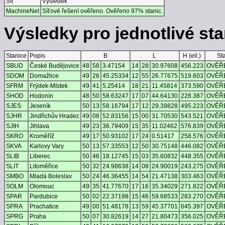
Síť
Výsledek
MachineNet
Síťové řešení ověřeno. Ověřeno 97% stanic.
Výsledky pro jednotlivé stan
Stanice
Popis
B
L
H (ell.)
St
SBUD
České Budějovice
48
58
3.47154
14
28
30.97608
456.223
OVĚŘ
SDOM
Domažlice
49
26
45.25334
12
55
26.77675
519.603
OVĚŘ
SFRM
Frýdek-Místek
49
41
5.25414
18
21
11.45814
373.590
OVĚŘ
SHOD
Hodonín
48
50
58.63247
17
07
44.64130
228.387
OVĚŘ
SJES
Jeseník
50
13
58.16794
17
12
29.39828
495.223
OVĚŘ
SJHR
Jindřichův Hradec
49
08
52.83156
15
00
31.70530
543.521
OVĚŘ
SJIH
Jihlava
49
23
36.79409
15
35
11.02462
576.839
OVĚŘ
SKRO
Kroměříž
49
17
50.93102
17
24
0.51417
258.576
OVĚŘ
SKVA
Karlovy Vary
50
13
57.33553
12
50
30.75148
446.082
OVĚŘ
SLIB
Liberec
50
46
18.12745
15
03
35.60832
448.355
OVĚŘ
SLIT
Litoměřice
50
32
24.98638
14
08
24.90019
243.275
OVĚŘ
SMBO
Mladá Boleslav
50
24
46.36455
14
54
21.47138
303.463
OVĚŘ
SOLM
Olomouc
49
35
41.77670
17
16
35.34029
271.822
OVĚŘ
SPAR
Pardubice
50
02
22.37198
15
46
59.68533
283.270
OVĚŘ
SPRA
Prachatice
49
00
51.48178
13
59
45.37701
645.397
OVĚŘ
SPRG
Praha
50
07
30.82619
14
27
21.80473
356.025
OVĚŘ