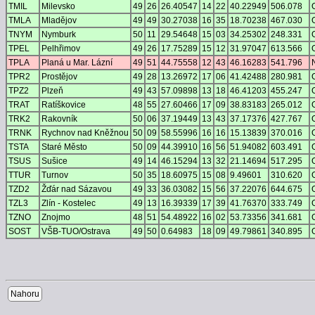
TMIL
Milevsko
49
26
26.40547
14
22
40.22949
506.078
TMLA
Mladějov
49
49
30.27038
16
35
18.70238
467.030
TNYM
Nymburk
50
11
29.54648
15
03
34.25302
248.331
TPEL
Pelhřimov
49
26
17.75289
15
12
31.97047
613.566
TPLA
Planá u Mar. Lázní
49
51
44.75558
12
43
46.16283
541.796
TPR2
Prostějov
49
28
13.26972
17
06
41.42488
280.981
TPZ2
Plzeň
49
43
57.09898
13
18
46.41203
455.247
TRAT
Ratíškovice
48
55
27.60466
17
09
38.83183
265.012
TRK2
Rakovník
50
06
37.19449
13
43
37.17376
427.767
TRNK
Rychnov nad Kněžnou
50
09
58.55996
16
16
15.13839
370.016
TSTA
Staré Město
50
09
44.39910
16
56
51.94082
603.491
TSUS
Sušice
49
14
46.15294
13
32
21.14694
517.295
TTUR
Turnov
50
35
18.60975
15
08
9.49601
310.620
TZD2
Žďár nad Sázavou
49
33
36.03082
15
56
37.22076
644.675
TZL3
Zlín - Kostelec
49
13
16.39339
17
39
41.76370
333.749
TZNO
Znojmo
48
51
54.48922
16
02
53.73356
341.681
SOST
VŠB-TUO/Ostrava
49
50
0.64983
18
09
49.79861
340.895
Nahoru