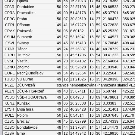
COPA
Opava
49
56
16.37073
17
54
23.19368
328.73
CPAR
Pardubice
50
02
22.37198
15
46
59.68533
283.27
CPRA
Prachatice
49
00
51.48178
13
59
45.37701
645.39
CPRG
Praha
50
07
30.82619
14
27
21.80473
356.02
CPRI
Příbram
49
41
16.07279
13
59
53.72838
583.67
CRAK
Rakovník
50
06
8.60182
13
43
45.25330
381.87
CSUM
Šumperk
49
57
53.16941
16
58
51.44527
378.36
CSVI
Svitavy
49
45
28.15413
16
28
16.70846
498.44
CTAB
Tábor
49
24
35.26837
14
40
48.78739
496.23
CTRU
Trutnov
50
33
45.51706
15
54
30.41233
478.59
CVSE
Vsetín
49
20
16.84132
17
59
27.64664
407.32
CZNO
Znojmo
48
51
50.52628
16
02
21.03940
373.84
GOPE
Pecný/Ondřejov
49
54
49.32664
14
47
8.22564
592.60
TUBO
VUT/Brno
49
12
21.21026
16
35
34.20396
324.27
PLZE
ZČU/Plzeň
stanice nemonitorována (nahrazena stanicí PL
PLZN
ZČU-NTIS/Plzeň
49
43
35.67411
13
21
6.60744
425.22
VSBO
VŠB-TUO/Ostrava
49
50
0.64983
18
09
49.79861
340.89
KUNZ
Kunžak
49
06
26.23308
15
12
3.33383
702.51
LYSH
Lysá hora
49
32
46.28428
18
26
51.31401
1374.9
POL1
Polom
50
21
0.54514
16
19
20.07645
791.70
CZBC
Břeclav
48
45
15.02799
16
53
23.74339
216.64
CZBO
Bohdalovice
48
44
31.37084
14
17
11.04473
683.26
CZBR
Brno
49
12
14.43942
16
36
42.19910
274.21