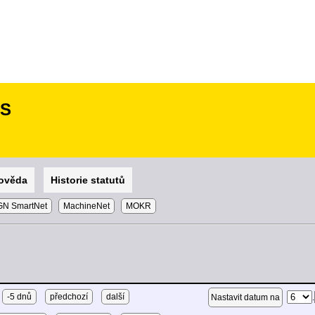
SS
ověda
Historie statutů
N SmartNet
MachineNet
MOKR
-5 dnů
předchozí
další
.