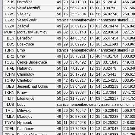
CZUS
Ústrašice
49
20
34.71380
14
41
5.12014
466.74
CZVM
Velké Meziříčí
49
20
56.92040
16
00
0.88750
551.50
CZVS
Všejany
50
15
25.52884
14
56
54.02748
250.18
CZVZ
Veselý Žďár
stanice nemonitorována (nahrazena stanicí CZC
CZZA
Zašová
49
29
16.89175
18
02
29.79474
416.84
MOKR
Moravský Krumlov
49
02
36.86148
16
18
22.03634
327.15
TBEN
Benešov
49
46
44.83842
14
40
55.47454
414.96
TBOS
Boskovice
49
29
16.09995
16
38
16.11693
453.96
TBRN
Brno
stanice nemonitorována (nahrazena stanicí TB
TBR2
Brno
49
10
18.75211
16
40
44.01704
303.82
TCBU
České Budějovice
48
58
33.46492
14
29
33.71843
449.43
THAB
Habartov
50
11
7.61639
12
33
8.32478
576.34
TCHM
Chomutov
50
27
26.17593
13
24
5.45441
406.61
TCHO
Chotěboř
49
42
42.06217
15
40
21.54256
603.95
TJES
Jeseník nad Odrou
49
36
53.64038
17
54
15.83219
314.91
TKRN
Krnov
50
05
29.93084
17
41
1.37384
374.73
TLIT
Litoměřice
50
32
31.75997
14
08
41.28217
244.75
TLUB
Luby
stanice nemonitorována (vyřazena z monitoring
TMIL
Milevsko
49
26
26.40547
14
22
40.22949
506.07
TMLA
Mladějov
49
49
30.27038
16
35
18.70238
467.03
TNYM
Nymburk
50
11
29.54648
15
03
34.25302
248.33
TPEL
Pelhřimov
49
26
17.75289
15
12
31.97047
613.56
TPLA
Planá u Mar. Lázní
49
51
44.75558
12
43
46.16283
541.79