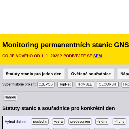
Monitoring permanentních stanic GN
CO JE NOVÉHO OD 1. 1. 2026? PODÍVEJTE SE
SEM
.
Statuty stanic pro jeden den
Ověřené souřadnice
Náp
Výběr historie pro síť:
CZEPOS
TopNet
TRIMBLE
GEOORBIT
HxG
Nahoru
Statuty stanic a souřadnice pro konkrétní den
poslední
včera
předevčírem
-3 dny
-4 dny
Vybrat datum :