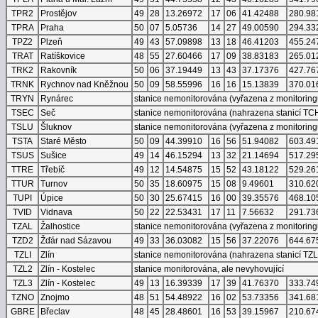
TPR2
Prostějov
49
28
13.26972
17
06
41.42488
280.98
TPRA
Praha
50
07
5.05736
14
27
49.00590
294.33
TPZ2
Plzeň
49
43
57.09898
13
18
46.41203
455.24
TRAT
Ratíškovice
48
55
27.60466
17
09
38.83183
265.01
TRK2
Rakovník
50
06
37.19449
13
43
37.17376
427.76
TRNK
Rychnov nad Kněžnou
50
09
58.55996
16
16
15.13839
370.01
TRYN
Rynárec
stanice nemonitorována (vyřazena z monitoring
TSEC
Seč
stanice nemonitorována (nahrazena stanicí TC
TSLU
Šluknov
stanice nemonitorována (vyřazena z monitoring
TSTA
Staré Město
50
09
44.39910
16
56
51.94082
603.49
TSUS
Sušice
49
14
46.15294
13
32
21.14694
517.29
TTRE
Třebíč
49
12
14.54875
15
52
43.18122
529.26
TTUR
Turnov
50
35
18.60975
15
08
9.49601
310.62
TUPI
Úpice
50
30
25.67415
16
00
39.35576
468.10
TVID
Vidnava
50
22
22.53431
17
11
7.56632
291.73
TZAL
Žalhostice
stanice nemonitorována (vyřazena z monitoring
TZD2
Žďár nad Sázavou
49
33
36.03082
15
56
37.22076
644.67
TZLI
Zlín
stanice nemonitorována (nahrazena stanicí TZL
TZL2
Zlín - Kostelec
stanice monitorována, ale nevyhovující
TZL3
Zlín - Kostelec
49
13
16.39339
17
39
41.76370
333.74
TZNO
Znojmo
48
51
54.48922
16
02
53.73356
341.68
GBRE
Břeclav
48
45
28.48601
16
53
39.15967
210.67