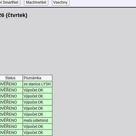
 SmartNet
MachineNet
Vsechny
6 (čtvrtek)
Status
Poznámka
OVĚŘENO
ze stanice LYSH
OVĚŘENO
Výpočet OK
OVĚŘENO
Výpočet OK
OVĚŘENO
Výpočet OK
OVĚŘENO
Výpočet OK
OVĚŘENO
Výpočet OK
OVĚŘENO
malá odlehlost
OVĚŘENO
Výpočet OK
OVĚŘENO
Výpočet OK