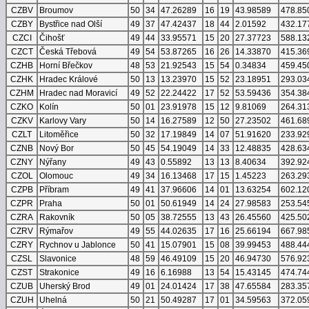
CZBV
Broumov
50
34
47.26289
16
19
43.98589
478.85
CZBY
Bystřice nad Olší
49
37
47.42437
18
44
2.01592
432.17
CZCI
Čihošť
49
44
33.95571
15
20
27.37723
588.13
CZCT
Česká Třebová
49
54
53.87265
16
26
14.33870
415.36
CZHB
Horní Břečkov
48
53
21.92543
15
54
0.34834
459.45
CZHK
Hradec Králové
50
13
13.23970
15
52
23.18951
293.03
CZHM
Hradec nad Moravicí
49
52
22.24422
17
52
53.59436
354.38
CZKO
Kolín
50
01
23.91978
15
12
9.81069
264.31
CZKV
Karlovy Vary
50
14
16.27589
12
50
27.23502
461.68
CZLT
Litoměřice
50
32
17.19849
14
07
51.91620
233.92
CZNB
Nový Bor
50
45
54.19049
14
33
12.48835
428.63
CZNY
Nýřany
49
43
0.55892
13
13
8.40634
392.92
CZOL
Olomouc
49
34
16.13468
17
15
1.45223
263.29
CZPB
Příbram
49
41
37.96606
14
01
13.63254
602.12
CZPR
Praha
50
01
50.61949
14
24
27.98583
253.54
CZRA
Rakovník
50
05
38.72555
13
43
26.45560
425.50
CZRV
Rýmařov
49
55
44.02635
17
16
25.66194
667.98
CZRY
Rychnov u Jablonce
50
41
15.07901
15
08
39.99453
488.44
CZSL
Slavonice
48
59
46.49109
15
20
46.94730
576.92
CZST
Strakonice
49
16
6.16988
13
54
15.43145
474.74
CZUB
Uherský Brod
49
01
24.01424
17
38
47.65584
283.35
CZUH
Uhelná
50
21
50.49287
17
01
34.59563
372.05