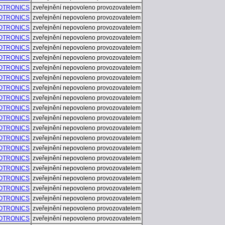
OTRONICS
zveřejnění nepovoleno provozovatelem
OTRONICS
zveřejnění nepovoleno provozovatelem
OTRONICS
zveřejnění nepovoleno provozovatelem
OTRONICS
zveřejnění nepovoleno provozovatelem
OTRONICS
zveřejnění nepovoleno provozovatelem
OTRONICS
zveřejnění nepovoleno provozovatelem
OTRONICS
zveřejnění nepovoleno provozovatelem
OTRONICS
zveřejnění nepovoleno provozovatelem
OTRONICS
zveřejnění nepovoleno provozovatelem
OTRONICS
zveřejnění nepovoleno provozovatelem
OTRONICS
zveřejnění nepovoleno provozovatelem
OTRONICS
zveřejnění nepovoleno provozovatelem
OTRONICS
zveřejnění nepovoleno provozovatelem
OTRONICS
zveřejnění nepovoleno provozovatelem
OTRONICS
zveřejnění nepovoleno provozovatelem
OTRONICS
zveřejnění nepovoleno provozovatelem
OTRONICS
zveřejnění nepovoleno provozovatelem
OTRONICS
zveřejnění nepovoleno provozovatelem
OTRONICS
zveřejnění nepovoleno provozovatelem
OTRONICS
zveřejnění nepovoleno provozovatelem
OTRONICS
zveřejnění nepovoleno provozovatelem
OTRONICS
zveřejnění nepovoleno provozovatelem