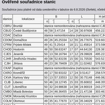
Ověřené souřadnice stanic
Souřadnice jsou platné od data uvedeného v tabulce do 6.8.2026 (čtvrtek), včetn
B
L
H (el
stanice
lokalizace
o
'
"
o
'
"
m
CBRU
Bruntál
stanice nemonitorována (nahrazena stanicí CJ
CBUD
České Budějovice
48
58
3.47154
14
28
30.97608
456.22
CDAC
Dačice
stanice nemonitorována (nahrazena stanicí CJ
CDOM
Domažlice
49
26
45.25334
12
55
26.77675
519.60
CFRM
Frýdek-Místek
49
41
5.25414
18
21
11.45814
373.59
CHOD
Hodonín
48
50
58.63247
17
07
44.64130
228.38
CJES
Jeseník
50
13
58.16794
17
12
29.39828
495.22
CJHR
Jindřichův Hradec
49
08
52.83156
15
00
31.70530
543.52
CJIH
Jihlava
49
23
36.79409
15
35
11.02462
576.83
CKAP
Kaplice
stanice nemonitorována (nahrazena stanicí C
CKRO
Kroměříž
49
17
50.93102
17
24
0.51417
258.57
CKVA
Karlovy Vary
50
13
57.33553
12
50
30.75148
446.08
CLIB
Liberec
50
46
18.12745
15
03
35.60832
448.35
CLIT
Litoměřice
50
32
24.98638
14
08
24.90019
243.27
CMBO
Mladá Boleslav
50
24
46.36455
14
54
21.47138
303.46
CMOK
Moravský Krumlov
stanice nemonitorována (nahrazena stanicí CZ
COLM
Olomouc
49
35
41.77670
17
16
35.34029
271.82