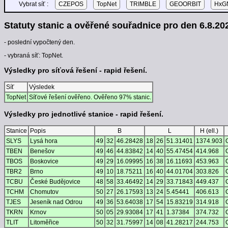
Vybrat síť :
CZEPOS
TopNet
TRIMBLE
GEOORBIT
HxGN
Statuty stanic a ověřené souřadnice pro den 6.8.202
- poslední vypočtený den.
- vybraná síť: TopNet.
Výsledky pro síťová řešení - rapid řešení.
Síť
Výsledek
TopNet
Síťové řešení ověřeno. Ověřeno 97% stanic.
Výsledky pro jednotlivé stanice - rapid řešení.
Stanice
Popis
B
L
H (ell.)
SLYS
Lysá hora
49
32
46.28428
18
26
51.31401
1374.903
TBEN
Benešov
49
46
44.83842
14
40
55.47454
414.968
TBOS
Boskovice
49
29
16.09995
16
38
16.11693
453.963
TBR2
Brno
49
10
18.75211
16
40
44.01704
303.826
TCBU
České Budějovice
48
58
33.46492
14
29
33.71843
449.437
TCHM
Chomutov
50
27
26.17593
13
24
5.45441
406.613
TJES
Jeseník nad Odrou
49
36
53.64038
17
54
15.83219
314.918
TKRN
Krnov
50
05
29.93084
17
41
1.37384
374.732
TLIT
Litoměřice
50
32
31.75997
14
08
41.28217
244.753