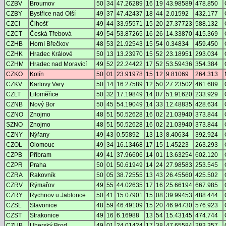
CZBV
Broumov
50
34
47.26289
16
19
43.98589
478.850
CZBY
Bystřice nad Olší
49
37
47.42437
18
44
2.01592
432.177
CZCI
Čihošť
49
44
33.95571
15
20
27.37723
588.132
CZCT
Česká Třebová
49
54
53.87265
16
26
14.33870
415.369
CZHB
Horní Břečkov
48
53
21.92543
15
54
0.34834
459.450
CZHK
Hradec Králové
50
13
13.23970
15
52
23.18951
293.034
CZHM
Hradec nad Moravicí
49
52
22.24422
17
52
53.59436
354.384
CZKO
Kolín
50
01
23.91978
15
12
9.81069
264.313
CZKV
Karlovy Vary
50
14
16.27589
12
50
27.23502
461.689
CZLT
Litoměřice
50
32
17.19849
14
07
51.91620
233.929
CZNB
Nový Bor
50
45
54.19049
14
33
12.48835
428.634
CZNO
Znojmo
48
51
50.52628
16
02
21.03940
373.844
SZNO
Znojmo
48
51
50.52628
16
02
21.03940
373.844
CZNY
Nýřany
49
43
0.55892
13
13
8.40634
392.924
CZOL
Olomouc
49
34
16.13468
17
15
1.45223
263.293
CZPB
Příbram
49
41
37.96606
14
01
13.63254
602.120
CZPR
Praha
50
01
50.61949
14
24
27.98583
253.545
CZRA
Rakovník
50
05
38.72555
13
43
26.45560
425.502
CZRV
Rýmařov
49
55
44.02635
17
16
25.66194
667.985
CZRY
Rychnov u Jablonce
50
41
15.07901
15
08
39.99453
488.444
CZSL
Slavonice
48
59
46.49109
15
20
46.94730
576.923
CZST
Strakonice
49
16
6.16988
13
54
15.43145
474.744
CZUB
Uherský Brod
49
01
24.01424
17
38
47.65584
283.357