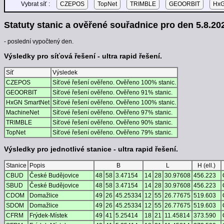
Vybrat síť :
CZEPOS
TopNet
TRIMBLE
GEOORBIT
HxG
Statuty stanic a ověřené souřadnice pro den 5.8.202
- poslední vypočtený den.
Výsledky pro síťová řešení - ultra rapid řešení.
Síť
Výsledek
CZEPOS
Síťové řešení ověřeno. Ověřeno 100% stanic.
GEOORBIT
Síťové řešení ověřeno. Ověřeno 91% stanic.
HxGN SmartNet
Síťové řešení ověřeno. Ověřeno 100% stanic.
MachineNet
Síťové řešení ověřeno. Ověřeno 97% stanic.
TRIMBLE
Síťové řešení ověřeno. Ověřeno 90% stanic.
TopNet
Síťové řešení ověřeno. Ověřeno 79% stanic.
Výsledky pro jednotlivé stanice - ultra rapid řešení.
Stanice
Popis
B
L
H (ell.)
CBUD
České Budějovice
48
58
3.47154
14
28
30.97608
456.223
SBUD
České Budějovice
48
58
3.47154
14
28
30.97608
456.223
CDOM
Domažlice
49
26
45.25334
12
55
26.77675
519.603
SDOM
Domažlice
49
26
45.25334
12
55
26.77675
519.603
CFRM
Frýdek-Místek
49
41
5.25414
18
21
11.45814
373.590