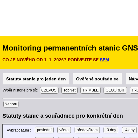
Monitoring permanentních stanic GN
CO JE NOVÉHO OD 1. 1. 2026? PODÍVEJTE SE
SEM
.
Statuty stanic pro jeden den
Ověřené souřadnice
Náp
Výběr historie pro síť:
CZEPOS
TopNet
TRIMBLE
GEOORBIT
HxG
Nahoru
Statuty stanic a souřadnice pro konkrétní den
poslední
včera
předevčírem
-3 dny
-4 dny
Vybrat datum :