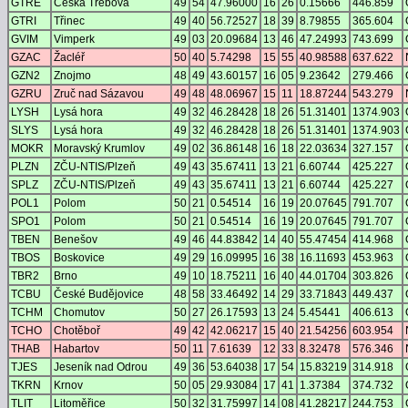
GTRE
Česká Třebová
49
54
47.96000
16
26
0.15666
446.859
GTRI
Třinec
49
40
56.72527
18
39
8.79855
365.604
GVIM
Vimperk
49
03
20.09684
13
46
47.24993
743.699
GZAC
Žacléř
50
40
5.74298
15
55
40.98588
637.622
GZN2
Znojmo
48
49
43.60157
16
05
9.23642
279.466
GZRU
Zruč nad Sázavou
49
48
48.06967
15
11
18.87244
543.279
LYSH
Lysá hora
49
32
46.28428
18
26
51.31401
1374.903
SLYS
Lysá hora
49
32
46.28428
18
26
51.31401
1374.903
MOKR
Moravský Krumlov
49
02
36.86148
16
18
22.03634
327.157
PLZN
ZČU-NTIS/Plzeň
49
43
35.67411
13
21
6.60744
425.227
SPLZ
ZČU-NTIS/Plzeň
49
43
35.67411
13
21
6.60744
425.227
POL1
Polom
50
21
0.54514
16
19
20.07645
791.707
SPO1
Polom
50
21
0.54514
16
19
20.07645
791.707
TBEN
Benešov
49
46
44.83842
14
40
55.47454
414.968
TBOS
Boskovice
49
29
16.09995
16
38
16.11693
453.963
TBR2
Brno
49
10
18.75211
16
40
44.01704
303.826
TCBU
České Budějovice
48
58
33.46492
14
29
33.71843
449.437
TCHM
Chomutov
50
27
26.17593
13
24
5.45441
406.613
TCHO
Chotěboř
49
42
42.06217
15
40
21.54256
603.954
THAB
Habartov
50
11
7.61639
12
33
8.32478
576.346
TJES
Jeseník nad Odrou
49
36
53.64038
17
54
15.83219
314.918
TKRN
Krnov
50
05
29.93084
17
41
1.37384
374.732
TLIT
Litoměřice
50
32
31.75997
14
08
41.28217
244.753