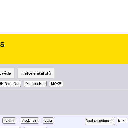
SS
ověda
Historie statutů
N SmartNet
MachineNet
MOKR
-5 dnů
předchozí
další
.