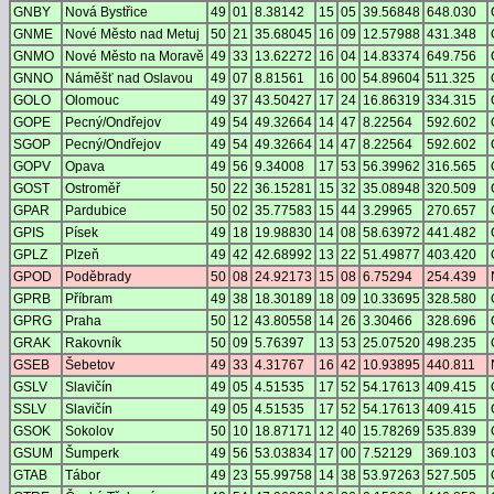
GNBY
Nová Bystřice
49
01
8.38142
15
05
39.56848
648.030
GNME
Nové Město nad Metuj
50
21
35.68045
16
09
12.57988
431.348
GNMO
Nové Město na Moravě
49
33
13.62272
16
04
14.83374
649.756
GNNO
Náměšť nad Oslavou
49
07
8.81561
16
00
54.89604
511.325
GOLO
Olomouc
49
37
43.50427
17
24
16.86319
334.315
GOPE
Pecný/Ondřejov
49
54
49.32664
14
47
8.22564
592.602
SGOP
Pecný/Ondřejov
49
54
49.32664
14
47
8.22564
592.602
GOPV
Opava
49
56
9.34008
17
53
56.39962
316.565
GOST
Ostroměř
50
22
36.15281
15
32
35.08948
320.509
GPAR
Pardubice
50
02
35.77583
15
44
3.29965
270.657
GPIS
Písek
49
18
19.98830
14
08
58.63972
441.482
GPLZ
Plzeň
49
42
42.68992
13
22
51.49877
403.420
GPOD
Poděbrady
50
08
24.92173
15
08
6.75294
254.439
GPRB
Příbram
49
38
18.30189
18
09
10.33695
328.580
GPRG
Praha
50
12
43.80558
14
26
3.30466
328.696
GRAK
Rakovník
50
09
5.76397
13
53
25.07520
498.235
GSEB
Šebetov
49
33
4.31767
16
42
10.93895
440.811
GSLV
Slavičín
49
05
4.51535
17
52
54.17613
409.415
SSLV
Slavičín
49
05
4.51535
17
52
54.17613
409.415
GSOK
Sokolov
50
10
18.87171
12
40
15.78269
535.839
GSUM
Šumperk
49
56
53.03834
17
00
7.52129
369.103
GTAB
Tábor
49
23
55.99758
14
38
53.97263
527.505