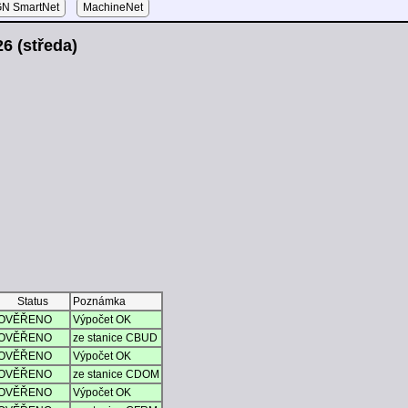
N SmartNet
MachineNet
6 (středa)
Status
Poznámka
OVĚŘENO
Výpočet OK
OVĚŘENO
ze stanice CBUD
OVĚŘENO
Výpočet OK
OVĚŘENO
ze stanice CDOM
OVĚŘENO
Výpočet OK