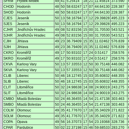
SFRM
Frýdek-Místek
49
41
5.25414
18
21
11.45814
373.590
CHOD
Hodonín
48
50
58.63247
17
07
44.64130
228.387
SHOD
Hodonín
48
50
58.63247
17
07
44.64130
228.387
CJES
Jeseník
50
13
58.16794
17
12
29.39828
495.223
SJES
Jeseník
50
13
58.16794
17
12
29.39828
495.223
CJHR
Jindřichův Hradec
49
08
52.83156
15
00
31.70530
543.521
SJHR
Jindřichův Hradec
49
08
52.83156
15
00
31.70530
543.521
CJIH
Jihlava
49
23
36.79409
15
35
11.02462
576.839
SJIH
Jihlava
49
23
36.79409
15
35
11.02462
576.839
CKRO
Kroměříž
49
17
50.93102
17
24
0.51417
258.576
SKRO
Kroměříž
49
17
50.93102
17
24
0.51417
258.576
CKVA
Karlovy Vary
50
13
57.33553
12
50
30.75148
446.082
SKVA
Karlovy Vary
50
13
57.33553
12
50
30.75148
446.082
CLIB
Liberec
50
46
18.12745
15
03
35.60832
448.355
SLIB
Liberec
50
46
18.12745
15
03
35.60832
448.355
CLIT
Litoměřice
50
32
24.98638
14
08
24.90019
243.275
SLIT
Litoměřice
50
32
24.98638
14
08
24.90019
243.275
CMBO
Mladá Boleslav
50
24
46.36455
14
54
21.47138
303.463
SMBO
Mladá Boleslav
50
24
46.36455
14
54
21.47138
303.463
COLM
Olomouc
49
35
41.77670
17
16
35.34029
271.822
SOLM
Olomouc
49
35
41.77670
17
16
35.34029
271.822
COPA
Opava
49
56
16.37073
17
54
23.19368
328.736
CPAR
Pardubice
50
02
22.37198
15
46
59.68533
283.270