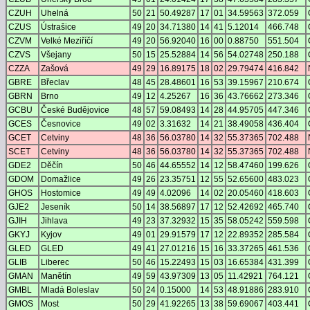
CZUH
Uhelná
50
21
50.49287
17
01
34.59563
372.059
CZUS
Ústrašice
49
20
34.71380
14
41
5.12014
466.748
CZVM
Velké Meziříčí
49
20
56.92040
16
00
0.88750
551.504
CZVS
Všejany
50
15
25.52884
14
56
54.02748
250.188
CZZA
Zašová
49
29
16.89175
18
02
29.79474
416.842
GBRE
Břeclav
48
45
28.48601
16
53
39.15967
210.674
GBRN
Brno
49
12
4.25267
16
36
43.76662
273.346
GCBU
České Budějovice
48
57
59.08493
14
28
44.95705
447.346
GCES
Česnovice
49
02
3.31632
14
21
38.49058
436.404
GCET
Cetviny
48
36
56.03780
14
32
55.37365
702.488
SCET
Cetviny
48
36
56.03780
14
32
55.37365
702.488
GDE2
Děčín
50
46
44.65552
14
12
58.47460
199.626
GDOM
Domažlice
49
26
23.35751
12
55
52.65600
483.023
GHOS
Hostomice
49
49
4.02096
14
02
20.05460
418.603
GJE2
Jeseník
50
14
38.56897
17
12
52.42692
465.740
GJIH
Jihlava
49
23
37.32932
15
35
58.05242
559.598
GKYJ
Kyjov
49
01
29.91579
17
12
22.89352
285.584
GLED
GLED
49
41
27.01216
15
16
33.37265
461.536
GLIB
Liberec
50
46
15.22493
15
03
16.65384
431.399
GMAN
Manětín
49
59
43.97309
13
05
11.42921
764.121
GMBL
Mladá Boleslav
50
24
0.15000
14
53
48.91886
283.910
GMOS
Most
50
29
41.92265
13
38
59.69067
403.441