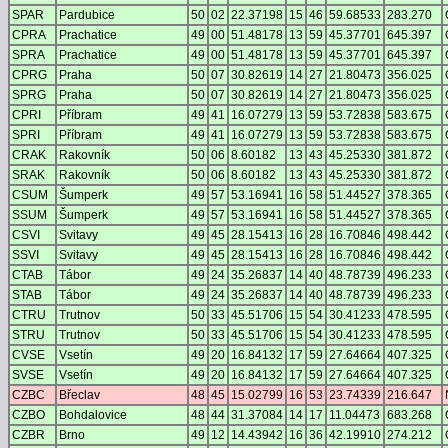
SPAR
Pardubice
50
02
22.37198
15
46
59.68533
283.270
CPRA
Prachatice
49
00
51.48178
13
59
45.37701
645.397
SPRA
Prachatice
49
00
51.48178
13
59
45.37701
645.397
CPRG
Praha
50
07
30.82619
14
27
21.80473
356.025
SPRG
Praha
50
07
30.82619
14
27
21.80473
356.025
CPRI
Příbram
49
41
16.07279
13
59
53.72838
583.675
SPRI
Příbram
49
41
16.07279
13
59
53.72838
583.675
CRAK
Rakovník
50
06
8.60182
13
43
45.25330
381.872
SRAK
Rakovník
50
06
8.60182
13
43
45.25330
381.872
CSUM
Šumperk
49
57
53.16941
16
58
51.44527
378.365
SSUM
Šumperk
49
57
53.16941
16
58
51.44527
378.365
CSVI
Svitavy
49
45
28.15413
16
28
16.70846
498.442
SSVI
Svitavy
49
45
28.15413
16
28
16.70846
498.442
CTAB
Tábor
49
24
35.26837
14
40
48.78739
496.233
STAB
Tábor
49
24
35.26837
14
40
48.78739
496.233
CTRU
Trutnov
50
33
45.51706
15
54
30.41233
478.595
STRU
Trutnov
50
33
45.51706
15
54
30.41233
478.595
CVSE
Vsetín
49
20
16.84132
17
59
27.64664
407.325
SVSE
Vsetín
49
20
16.84132
17
59
27.64664
407.325
CZBC
Břeclav
48
45
15.02799
16
53
23.74339
216.647
CZBO
Bohdalovice
48
44
31.37084
14
17
11.04473
683.268
CZBR
Brno
49
12
14.43942
16
36
42.19910
274.212