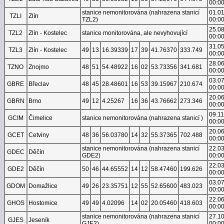
00:0
stanice nemonitorována (nahrazena stanicí
01.0
TZLI
Zlín
TZL2)
00:0
25.0
TZL2
Zlín - Kostelec
stanice monitorována, ale nevyhovující
00:0
31.0
TZL3
Zlín - Kostelec
49
13
16.39339
17
39
41.76370
333.749
00:0
28.0
TZNO
Znojmo
48
51
54.48922
16
02
53.73356
341.681
00:0
03.0
GBRE
Břeclav
48
45
28.48601
16
53
39.15967
210.674
00:0
20.0
GBRN
Brno
49
12
4.25267
16
36
43.76662
273.346
00:0
09.1
GCIM
Čimelice
stanice nemonitorována (nahrazena stanicí )
00:0
20.0
GCET
Cetviny
48
36
56.03780
14
32
55.37365
702.488
00:0
stanice nemonitorována (nahrazena stanicí
22.0
GDEC
Děčín
GDE2)
00:0
22.0
GDE2
Děčín
50
46
44.65552
14
12
58.47460
199.626
00:0
03.0
GDOM
Domažlice
49
26
23.35751
12
55
52.65600
483.023
00:0
22.0
GHOS
Hostomice
49
49
4.02096
14
02
20.05460
418.603
00:0
stanice nemonitorována (nahrazena stanicí
27.1
GJES
Jeseník
GJE2)
00:0