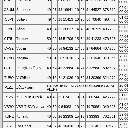
00:0
02.0
CSUM
Šumperk
49
57
53.16941
16
58
51.44527
378.365
00:0
01.0
CSVI
Svitavy
49
45
28.15413
16
28
16.70846
498.442
00:0
02.0
CTAB
Tábor
49
24
35.26837
14
40
48.78739
496.233
00:0
23.0
CTRU
Trutnov
50
33
45.51706
15
54
30.41233
478.595
00:0
02.0
CVSE
Vsetín
49
20
16.84132
17
59
27.64664
407.325
00:0
23.0
CZNO
Znojmo
48
51
50.52628
16
02
21.03940
373.844
00:0
02.0
GOPE
Pecný/Ondřejov
49
54
49.32664
14
47
8.22564
592.602
00:0
02.0
TUBO
VUT/Brno
49
12
21.21026
16
35
34.20396
324.272
00:0
stanice nemonitorována (nahrazena stanicí
26.0
PLZE
ZČU/Plzeň
PLZN)
00:0
31.0
PLZN
ZČU-NTIS/Plzeň
49
43
35.67411
13
21
6.60744
425.227
00:0
01.0
VSBO
VŠB-TUO/Ostrava
49
50
0.64983
18
09
49.79861
340.895
00:0
28.0
KUNZ
Kunžak
49
06
26.23308
15
12
3.33383
702.511
00:0
23.0
LYSH
Lysá hora
49
32
46.28428
18
26
51.31401
1374.903