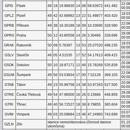
22.0
GPIS
Písek
49
18
19.98830
14
08
58.63972
441.482
00:0
18.0
GPLZ
Plzeň
49
42
42.68992
13
22
51.49877
403.420
00:0
22.0
GPRB
Příbram
49
38
18.30189
18
09
10.33695
328.580
00:0
28.0
GPRG
Praha
50
12
43.80558
14
26
3.30466
328.696
00:0
18.0
GRAK
Rakovník
50
09
5.76397
13
53
25.07520
498.235
00:0
20.0
GSLV
Slavičín
49
05
4.51535
17
52
54.17613
409.415
00:0
20.0
GSOK
Sokolov
50
10
18.87171
12
40
15.78269
535.839
00:0
22.0
GSUM
Šumperk
49
56
53.03834
17
00
7.52129
369.103
00:0
20.0
GTAB
Tábor
49
23
55.99758
14
38
53.97263
527.505
00:0
28.0
GTRE
Česká Třebová
49
54
47.96000
16
26
0.15666
446.859
00:0
02.0
GTRI
Třinec
49
40
56.72527
18
39
8.79855
365.604
00:0
03.0
GVIM
Vimperk
49
03
20.09684
13
46
47.24993
743.699
00:0
stanice nemonitorována (činnost stanice
01.1
GZLN
Zlín
ukončena)
00:0