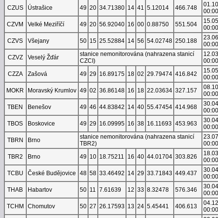
01.1
CZUS
Ústrašice
49
20
34.71380
14
41
5.12014
466.748
00:0
15.0
CZVM
Velké Meziříčí
49
20
56.92040
16
00
0.88750
551.504
00:0
23.0
CZVS
Všejany
50
15
25.52884
14
56
54.02748
250.188
00:0
stanice nemonitorována (nahrazena stanicí
12.0
CZVZ
Veselý Žďár
CZCI)
00:0
15.0
CZZA
Zašová
49
29
16.89175
18
02
29.79474
416.842
00:0
08.1
MOKR
Moravský Krumlov
49
02
36.86148
16
18
22.03634
327.157
00:0
30.0
TBEN
Benešov
49
46
44.83842
14
40
55.47454
414.968
00:0
30.0
TBOS
Boskovice
49
29
16.09995
16
38
16.11693
453.963
00:0
stanice nemonitorována (nahrazena stanicí
23.0
TBRN
Brno
TBR2)
00:0
18.0
TBR2
Brno
49
10
18.75211
16
40
44.01704
303.826
00:0
30.0
TCBU
České Budějovice
48
58
33.46492
14
29
33.71843
449.437
00:0
30.0
THAB
Habartov
50
11
7.61639
12
33
8.32478
576.346
00:0
04.1
TCHM
Chomutov
50
27
26.17593
13
24
5.45441
406.613
00:0