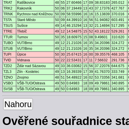
TRAT
Ratíškovice
48
55
27.60466
17
09
38.83183
265.012
TRK2
Rakovník
50
06
37.19449
13
43
37.17376
427.767
TRNK
Rychnov nad Kněžnou
50
09
58.55996
16
16
15.13839
370.016
TSTA
Staré Město
50
09
44.39910
16
56
51.94082
603.491
TSUS
Sušice
49
14
46.15294
13
32
21.14694
517.295
TTRE
Třebíč
49
12
14.54875
15
52
43.18122
529.261
TTUR
Turnov
50
35
18.60975
15
08
9.49601
310.620
TUBO
VUT/Brno
49
12
21.21026
16
35
34.20396
324.272
STUB
VUT/Brno
49
12
21.21026
16
35
34.20396
324.272
TUPI
Úpice
50
30
25.67415
16
00
39.35576
468.105
TVID
Vidnava
50
22
22.53431
17
11
7.56632
291.736
TZD2
Žďár nad Sázavou
49
33
36.03082
15
56
37.22076
644.675
TZL3
Zlín - Kostelec
49
13
16.39339
17
39
41.76370
333.749
TZNO
Znojmo
48
51
54.48922
16
02
53.73356
341.681
VSBO
VŠB-TUO/Ostrava
49
50
0.64983
18
09
49.79861
340.895
SVSB
VŠB-TUO/Ostrava
49
50
0.64983
18
09
49.79861
340.895
Nahoru
Ověřené souřadnice st