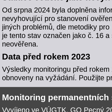
Od srpna 2024 byla doplněna info
nevyhovující pro stanovení ověřen
jiných problémů, dle metodiky pro 
je tento stav označen jako č. 16 a
neověřena.
Data před rokem 2023
Výsledky monitoringu před rokem 
obnoveny na vyžádání. Použijte pr
Monitoring permanentních
Vyvíjeno ve VÚGTK, GO Pecný 201