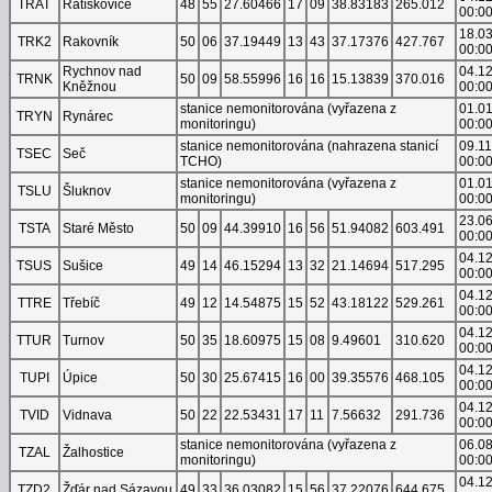
TRAT
Ratíškovice
48
55
27.60466
17
09
38.83183
265.012
00:0
18.0
TRK2
Rakovník
50
06
37.19449
13
43
37.17376
427.767
00:0
Rychnov nad
04.1
TRNK
50
09
58.55996
16
16
15.13839
370.016
Kněžnou
00:0
stanice nemonitorována (vyřazena z
01.0
TRYN
Rynárec
monitoringu)
00:0
stanice nemonitorována (nahrazena stanicí
09.1
TSEC
Seč
TCHO)
00:0
stanice nemonitorována (vyřazena z
01.0
TSLU
Šluknov
monitoringu)
00:0
23.0
TSTA
Staré Město
50
09
44.39910
16
56
51.94082
603.491
00:0
04.1
TSUS
Sušice
49
14
46.15294
13
32
21.14694
517.295
00:0
04.1
TTRE
Třebíč
49
12
14.54875
15
52
43.18122
529.261
00:0
04.1
TTUR
Turnov
50
35
18.60975
15
08
9.49601
310.620
00:0
04.1
TUPI
Úpice
50
30
25.67415
16
00
39.35576
468.105
00:0
04.1
TVID
Vidnava
50
22
22.53431
17
11
7.56632
291.736
00:0
stanice nemonitorována (vyřazena z
06.0
TZAL
Žalhostice
monitoringu)
00:0
04.1
TZD2
Žďár nad Sázavou
49
33
36.03082
15
56
37.22076
644.675