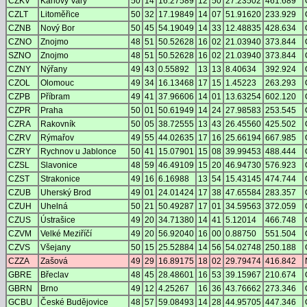
CZKV
Karlovy Vary
50
14
16.27589
12
50
27.23502
461.689
CZLT
Litoměřice
50
32
17.19849
14
07
51.91620
233.929
CZNB
Nový Bor
50
45
54.19049
14
33
12.48835
428.634
CZNO
Znojmo
48
51
50.52628
16
02
21.03940
373.844
SZNO
Znojmo
48
51
50.52628
16
02
21.03940
373.844
CZNY
Nýřany
49
43
0.55892
13
13
8.40634
392.924
CZOL
Olomouc
49
34
16.13468
17
15
1.45223
263.293
CZPB
Příbram
49
41
37.96606
14
01
13.63254
602.120
CZPR
Praha
50
01
50.61949
14
24
27.98583
253.545
CZRA
Rakovník
50
05
38.72555
13
43
26.45560
425.502
CZRV
Rýmařov
49
55
44.02635
17
16
25.66194
667.985
CZRY
Rychnov u Jablonce
50
41
15.07901
15
08
39.99453
488.444
CZSL
Slavonice
48
59
46.49109
15
20
46.94730
576.923
CZST
Strakonice
49
16
6.16988
13
54
15.43145
474.744
CZUB
Uherský Brod
49
01
24.01424
17
38
47.65584
283.357
CZUH
Uhelná
50
21
50.49287
17
01
34.59563
372.059
CZUS
Ústrašice
49
20
34.71380
14
41
5.12014
466.748
CZVM
Velké Meziříčí
49
20
56.92040
16
00
0.88750
551.504
CZVS
Všejany
50
15
25.52884
14
56
54.02748
250.188
CZZA
Zašová
49
29
16.89175
18
02
29.79474
416.842
GBRE
Břeclav
48
45
28.48601
16
53
39.15967
210.674
GBRN
Brno
49
12
4.25267
16
36
43.76662
273.346
GCBU
České Budějovice
48
57
59.08493
14
28
44.95705
447.346