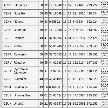
01.1
CZLT
Litoměřice
50
32
17.19849
14
07
51.91620
233.929
00:0
15.0
CZNB
Nový Bor
50
45
54.19049
14
33
12.48835
428.634
00:0
01.1
CZNY
Nýřany
49
43
0.55892
13
13
8.40634
392.924
00:0
23.0
CZOL
Olomouc
49
34
16.13468
17
15
1.45223
263.293
00:0
01.1
CZPB
Příbram
49
41
37.96606
14
01
13.63254
602.120
00:0
23.0
CZPR
Praha
50
01
50.61949
14
24
27.98583
253.545
00:0
01.1
CZRA
Rakovník
50
05
38.72555
13
43
26.45560
425.502
00:0
15.0
CZRV
Rýmařov
49
55
44.02635
17
16
25.66194
667.985
00:0
Rychnov u
27.0
CZRY
50
41
15.07901
15
08
39.99453
488.444
Jablonce
00:0
22.0
CZSL
Slavonice
48
59
46.49109
15
20
46.94730
576.923
00:0
20.0
CZST
Strakonice
49
16
6.16988
13
54
15.43145
474.744
00:0
27.0
CZUB
Uherský Brod
49
01
24.01424
17
38
47.65584
283.357
00:0
08.1
CZUH
Uhelná
50
21
50.49287
17
01
34.59563
372.059
00:0