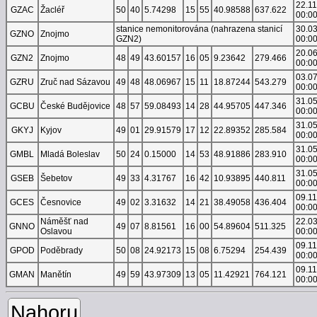
22.1
GZAC
Žacléř
50
40
5.74298
15
55
40.98588
637.622
00:0
stanice nemonitorována (nahrazena stanicí
30.0
GZNO
Znojmo
GZN2)
00:0
20.0
GZN2
Znojmo
48
49
43.60157
16
05
9.23642
279.466
00:0
03.0
GZRU
Zruč nad Sázavou
49
48
48.06967
15
11
18.87244
543.279
00:0
31.0
GCBU
České Budějovice
48
57
59.08493
14
28
44.95705
447.346
00:0
31.0
GKYJ
Kyjov
49
01
29.91579
17
12
22.89352
285.584
00:0
31.0
GMBL
Mladá Boleslav
50
24
0.15000
14
53
48.91886
283.910
00:0
31.0
GSEB
Šebetov
49
33
4.31767
16
42
10.93895
440.811
00:0
09.1
GCES
Česnovice
49
02
3.31632
14
21
38.49058
436.404
00:0
Náměšť nad
22.0
GNNO
49
07
8.81561
16
00
54.89604
511.325
Oslavou
00:0
09.1
GPOD
Poděbrady
50
08
24.92173
15
08
6.75294
254.439
00:0
09.1
GMAN
Manětín
49
59
43.97309
13
05
11.42921
764.121
00:0
Nahoru