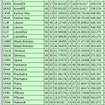
CKRO
Kroměříž
49
17
50.93102
17
24
0.51417
258.576
SKRO
Kroměříž
49
17
50.93102
17
24
0.51417
258.576
CKVA
Karlovy Vary
50
13
57.33553
12
50
30.75148
446.082
SKVA
Karlovy Vary
50
13
57.33553
12
50
30.75148
446.082
CLIB
Liberec
50
46
18.12745
15
03
35.60832
448.355
SLIB
Liberec
50
46
18.12745
15
03
35.60832
448.355
CLIT
Litoměřice
50
32
24.98638
14
08
24.90019
243.275
SLIT
Litoměřice
50
32
24.98638
14
08
24.90019
243.275
CMBO
Mladá Boleslav
50
24
46.36455
14
54
21.47138
303.463
SMBO
Mladá Boleslav
50
24
46.36455
14
54
21.47138
303.463
COLM
Olomouc
49
35
41.77670
17
16
35.34029
271.822
SOLM
Olomouc
49
35
41.77670
17
16
35.34029
271.822
COPA
Opava
49
56
16.37073
17
54
23.19368
328.736
CPAR
Pardubice
50
02
22.37198
15
46
59.68533
283.270
SPAR
Pardubice
50
02
22.37198
15
46
59.68533
283.270
CPRA
Prachatice
49
00
51.48178
13
59
45.37701
645.397
SPRA
Prachatice
49
00
51.48178
13
59
45.37701
645.397
CPRG
Praha
50
07
30.82619
14
27
21.80473
356.025
SPRG
Praha
50
07
30.82619
14
27
21.80473
356.025
CPRI
Příbram
49
41
16.07279
13
59
53.72838
583.675
SPRI
Příbram
49
41
16.07279
13
59
53.72838
583.675
CRAK
Rakovník
50
06
8.60182
13
43
45.25330
381.872