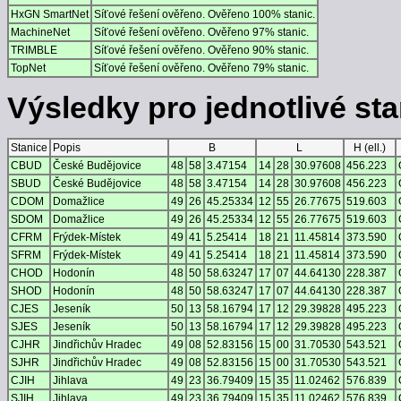
HxGN SmartNet
Síťové řešení ověřeno. Ověřeno 100% stanic.
MachineNet
Síťové řešení ověřeno. Ověřeno 97% stanic.
TRIMBLE
Síťové řešení ověřeno. Ověřeno 90% stanic.
TopNet
Síťové řešení ověřeno. Ověřeno 79% stanic.
Výsledky pro jednotlivé stan
Stanice
Popis
B
L
H (ell.)
CBUD
České Budějovice
48
58
3.47154
14
28
30.97608
456.223
SBUD
České Budějovice
48
58
3.47154
14
28
30.97608
456.223
CDOM
Domažlice
49
26
45.25334
12
55
26.77675
519.603
SDOM
Domažlice
49
26
45.25334
12
55
26.77675
519.603
CFRM
Frýdek-Místek
49
41
5.25414
18
21
11.45814
373.590
SFRM
Frýdek-Místek
49
41
5.25414
18
21
11.45814
373.590
CHOD
Hodonín
48
50
58.63247
17
07
44.64130
228.387
SHOD
Hodonín
48
50
58.63247
17
07
44.64130
228.387
CJES
Jeseník
50
13
58.16794
17
12
29.39828
495.223
SJES
Jeseník
50
13
58.16794
17
12
29.39828
495.223
CJHR
Jindřichův Hradec
49
08
52.83156
15
00
31.70530
543.521
SJHR
Jindřichův Hradec
49
08
52.83156
15
00
31.70530
543.521
CJIH
Jihlava
49
23
36.79409
15
35
11.02462
576.839
SJIH
Jihlava
49
23
36.79409
15
35
11.02462
576.839