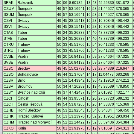
SRAK
Rakovník
50
06
8.60182
13
43
45.25330
381.872
CSUM
Šumperk
49
57
53.16941
16
58
51.44527
378.365
SSUM
Šumperk
49
57
53.16941
16
58
51.44527
378.365
CSVI
Svitavy
49
45
28.15413
16
28
16.70846
498.442
SSVI
Svitavy
49
45
28.15413
16
28
16.70846
498.442
CTAB
Tábor
49
24
35.26837
14
40
48.78739
496.233
STAB
Tábor
49
24
35.26837
14
40
48.78739
496.233
CTRU
Trutnov
50
33
45.51706
15
54
30.41233
478.595
STRU
Trutnov
50
33
45.51706
15
54
30.41233
478.595
CVSE
Vsetín
49
20
16.84132
17
59
27.64664
407.325
SVSE
Vsetín
49
20
16.84132
17
59
27.64664
407.325
CZBC
Břeclav
48
45
15.02799
16
53
23.74339
216.647
CZBO
Bohdalovice
48
44
31.37084
14
17
11.04473
683.268
CZBR
Brno
49
12
14.43942
16
36
42.19910
274.212
CZBV
Broumov
50
34
47.26289
16
19
43.98589
478.850
CZBY
Bystřice nad Olší
49
37
47.42437
18
44
2.01592
432.177
CZCI
Čihošť
49
44
33.95571
15
20
27.37723
588.132
CZCT
Česká Třebová
49
54
53.87265
16
26
14.33870
415.369
CZHB
Horní Břečkov
48
53
21.92543
15
54
0.34834
459.450
CZHK
Hradec Králové
50
13
13.23970
15
52
23.18951
293.034
CZHM
Hradec nad Moravicí
49
52
22.24422
17
52
53.59436
354.384
CZKO
Kolín
50
01
23.91978
15
12
9.81069
264.313