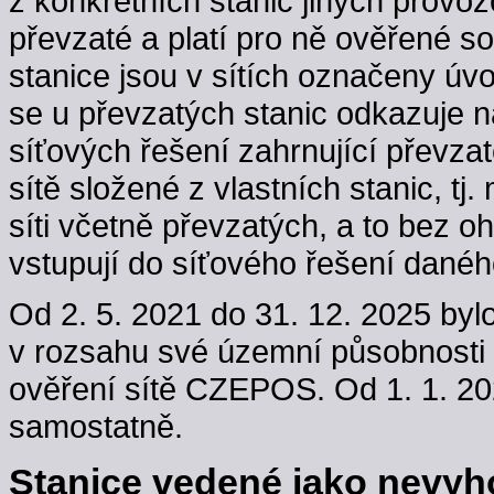
z konkrétních stanic jiných provoz
převzaté a platí pro ně ověřené s
stanice jsou v sítích označeny úv
se u převzatých stanic odkazuje n
síťových řešení zahrnující převzaté
sítě složené z vlastních stanic, t
síti včetně převzatých, a to bez oh
vstupují do síťového řešení danéh
Od 2. 5. 2021 do 31. 12. 2025 byl
v rozsahu své územní působnosti
ověření sítě CZEPOS. Od 1. 1. 202
samostatně.
Stanice vedené jako nevyho