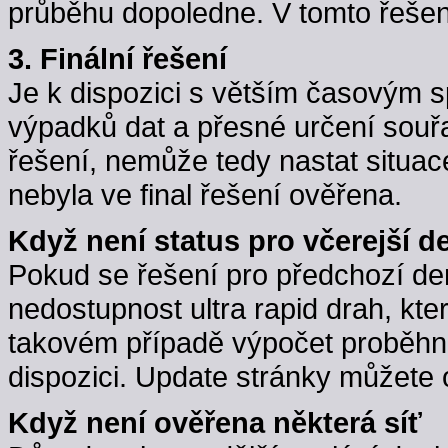
průběhu dopoledne. V tomto řešení j
3. Finální řešení
Je k dispozici s větším časovým 
výpadků dat a přesné určení souřa
řešení, nemůže tedy nastat situac
nebyla ve final řešení ověřena.
Když není status pro včerejší d
Pokud se řešení pro předchozí d
nedostupnost ultra rapid drah, kte
takovém případě výpočet proběhne,
dispozici. Update stránky můžete 
Když není ověřena některá síť