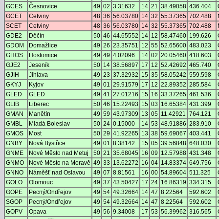
GCES
Česnovice
49
02
3.31632
14
21
38.49058
436.404
GCET
Cetviny
48
36
56.03780
14
32
55.37365
702.488
SCET
Cetviny
48
36
56.03780
14
32
55.37365
702.488
GDE2
Děčín
50
46
44.65552
14
12
58.47460
199.626
GDOM
Domažlice
49
26
23.35751
12
55
52.65600
483.023
GHOS
Hostomice
49
49
4.02096
14
02
20.05460
418.603
GJE2
Jeseník
50
14
38.56897
17
12
52.42692
465.740
GJIH
Jihlava
49
23
37.32932
15
35
58.05242
559.598
GKYJ
Kyjov
49
01
29.91579
17
12
22.89352
285.584
GLED
GLED
49
41
27.01216
15
16
33.37265
461.536
GLIB
Liberec
50
46
15.22493
15
03
16.65384
431.399
GMAN
Manětín
49
59
43.97309
13
05
11.42921
764.121
GMBL
Mladá Boleslav
50
24
0.15000
14
53
48.91886
283.910
GMOS
Most
50
29
41.92265
13
38
59.69067
403.441
GNBY
Nová Bystřice
49
01
8.38142
15
05
39.56848
648.030
GNME
Nové Město nad Metuj
50
21
35.68045
16
09
12.57988
431.348
GNMO
Nové Město na Moravě
49
33
13.62272
16
04
14.83374
649.756
GNNO
Náměšť nad Oslavou
49
07
8.81561
16
00
54.89604
511.325
GOLO
Olomouc
49
37
43.50427
17
24
16.86319
334.315
GOPE
Pecný/Ondřejov
49
54
49.32664
14
47
8.22564
592.602
SGOP
Pecný/Ondřejov
49
54
49.32664
14
47
8.22564
592.602
GOPV
Opava
49
56
9.34008
17
53
56.39962
316.565