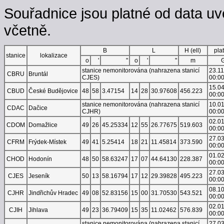
Souřadnice jsou platné od data uv
včetně.
B
L
H (ell)
pla
stanice
lokalizace
o
'
"
o
'
"
m
stanice nemonitorována (nahrazena stanicí
23.1
CBRU
Bruntál
CJES)
00:0
15.0
CBUD
České Budějovice
48
58
3.47154
14
28
30.97608
456.223
00:0
stanice nemonitorována (nahrazena stanicí
10.0
CDAC
Dačice
CJHR)
00:0
02.0
CDOM
Domažlice
49
26
45.25334
12
55
26.77675
519.603
00:0
27.0
CFRM
Frýdek-Místek
49
41
5.25414
18
21
11.45814
373.590
00:0
01.0
CHOD
Hodonín
48
50
58.63247
17
07
44.64130
228.387
00:0
27.0
CJES
Jeseník
50
13
58.16794
17
12
29.39828
495.223
00:0
08.1
CJHR
Jindřichův Hradec
49
08
52.83156
15
00
31.70530
543.521
00:0
02.0
CJIH
Jihlava
49
23
36.79409
15
35
11.02462
576.839
00:0
stanice nemonitorována (nahrazena stanicí
27.0