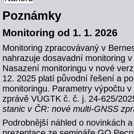
Poznámky
Monitoring od 1. 1. 2026
Monitoring zpracovávaný v Berne
nahrazuje dosavadní monitoring v
Nasazení monitoringu v nové verzi
12. 2025 platí původní řešení a p
monitoringu. Parametry výpočtu v
zprávě VÚGTK č. č. j. 24-625/202
stanic v ČR: nové multi-GNSS zpr
Podrobnější náhled o novinkách a 
prezentace ze semináře GO Pecný