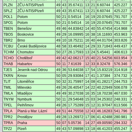
PLZN
ZČU-NTIS/Plzeň
49
43
35.67411
13
21
6.60744
425.227
SPLZ
ZČU-NTIS/Plzeň
49
43
35.67411
13
21
6.60744
425.227
POL1
Polom
50
21
0.54514
16
19
20.07645
791.707
SPO1
Polom
50
21
0.54514
16
19
20.07645
791.707
TBEN
Benešov
49
46
44.83842
14
40
55.47454
414.968
TBOS
Boskovice
49
29
16.09995
16
38
16.11693
453.963
TBR2
Brno
49
10
18.75211
16
40
44.01704
303.826
TCBU
České Budějovice
48
58
33.46492
14
29
33.71843
449.437
TCHM
Chomutov
50
27
26.17593
13
24
5.45441
406.613
TCHO
Chotěboř
49
42
42.06217
15
40
21.54256
603.954
THAB
Habartov
50
11
7.61639
12
33
8.32478
576.346
TJES
Jeseník nad Odrou
49
36
53.64038
17
54
15.83219
314.918
TKRN
Krnov
50
05
29.93084
17
41
1.37384
374.732
TLIT
Litoměřice
50
32
31.75997
14
08
41.28217
244.753
TMIL
Milevsko
49
26
26.40547
14
22
40.22949
506.078
TMLA
Mladějov
49
49
30.27038
16
35
18.70238
467.030
TNYM
Nymburk
50
11
29.54648
15
03
34.25302
248.331
TPEL
Pelhřimov
49
26
17.75289
15
12
31.97047
613.566
TPLA
Planá u Mar. Lázní
49
51
44.75558
12
43
46.16283
541.796
TPR2
Prostějov
49
28
13.26972
17
06
41.42488
280.981
TPRA
Praha
50
07
5.05736
14
27
49.00590
294.332
TPZ2
Plzeň
49
43
57.09898
13
18
46.41203
455.247