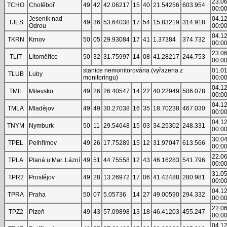
23.0
TCHO
Chotěboř
49
42
42.06217
15
40
21.54256
603.954
00:0
Jeseník nad
04.1
TJES
49
36
53.64038
17
54
15.83219
314.918
Odrou
00:0
04.1
TKRN
Krnov
50
05
29.93084
17
41
1.37384
374.732
00:0
23.0
TLIT
Litoměřice
50
32
31.75997
14
08
41.28217
244.753
00:0
stanice nemonitorována (vyřazena z
01.0
TLUB
Luby
monitoringu)
00:0
04.1
TMIL
Milevsko
49
26
26.40547
14
22
40.22949
506.078
00:0
04.1
TMLA
Mladějov
49
49
30.27038
16
35
18.70238
467.030
00:0
04.1
TNYM
Nymburk
50
11
29.54648
15
03
34.25302
248.331
00:0
30.0
TPEL
Pelhřimov
49
26
17.75289
15
12
31.97047
613.566
00:0
22.0
TPLA
Planá u Mar. Lázní
49
51
44.75558
12
43
46.16283
541.796
00:0
31.0
TPR2
Prostějov
49
28
13.26972
17
06
41.42488
280.981
00:0
04.1
TPRA
Praha
50
07
5.05736
14
27
49.00590
294.332
00:0
22.0
TPZ2
Plzeň
49
43
57.09898
13
18
46.41203
455.247
00:0
04.1