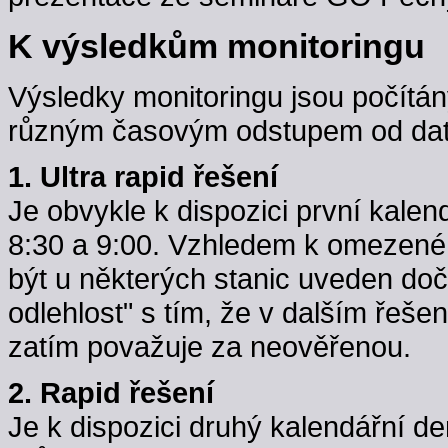
K výsledkům monitoringu
Výsledky monitoringu jsou počítán
různým časovým odstupem od data
1. Ultra rapid řešení
Je obvykle k dispozici první kale
8:30 a 9:00. Vzhledem k omezené k
být u některých stanic uveden do
odlehlost" s tím, že v dalším řeše
zatím považuje za neověřenou.
2. Rapid řešení
Je k dispozici druhý kalendářní d