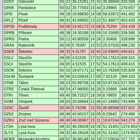
GOST
Ostroměř
50
22
36.15281
15
32
35.08948
320.509
GPAR
Pardubice
50
02
35.77583
15
44
3.29965
270.657
GPIS
Písek
49
18
19.98830
14
08
58.63972
441.482
GPLZ
Plzeň
49
42
42.68992
13
22
51.49877
403.420
GPOD
Poděbrady
50
08
24.92173
15
08
6.75294
254.439
GPRB
Příbram
49
38
18.30189
18
09
10.33695
328.580
GPRG
Praha
50
12
43.80558
14
26
3.30466
328.696
GRAK
Rakovník
50
09
5.76397
13
53
25.07520
498.235
GSEB
Šebetov
49
33
4.31767
16
42
10.93895
440.811
GSLV
Slavičín
49
05
4.51535
17
52
54.17613
409.415
SSLV
Slavičín
49
05
4.51535
17
52
54.17613
409.415
GSOK
Sokolov
50
10
18.87171
12
40
15.78269
535.839
GSUM
Šumperk
49
56
53.03834
17
00
7.52129
369.103
GTAB
Tábor
49
23
55.99758
14
38
53.97263
527.505
GTRE
Česká Třebová
49
54
47.96000
16
26
0.15666
446.859
GTRI
Třinec
49
40
56.72527
18
39
8.79855
365.604
GVIM
Vimperk
49
03
20.09684
13
46
47.24993
743.699
GZAC
Žacléř
50
40
5.74298
15
55
40.98588
637.622
GZN2
Znojmo
48
49
43.60157
16
05
9.23642
279.466
GZRU
Zruč nad Sázavou
49
48
48.06967
15
11
18.87244
543.279
LYSH
Lysá hora
49
32
46.28428
18
26
51.31401
1374.903
SLYS
Lysá hora
49
32
46.28428
18
26
51.31401
1374.903
MOKR
Moravský Krumlov
49
02
36.86148
16
18
22.03634
327.157