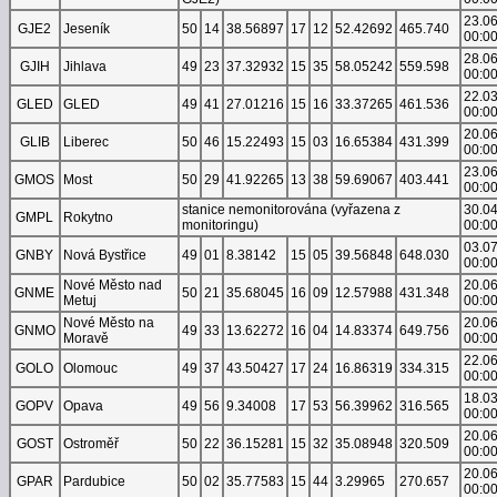
23.0
GJE2
Jeseník
50
14
38.56897
17
12
52.42692
465.740
00:0
28.0
GJIH
Jihlava
49
23
37.32932
15
35
58.05242
559.598
00:0
22.0
GLED
GLED
49
41
27.01216
15
16
33.37265
461.536
00:0
20.0
GLIB
Liberec
50
46
15.22493
15
03
16.65384
431.399
00:0
23.0
GMOS
Most
50
29
41.92265
13
38
59.69067
403.441
00:0
stanice nemonitorována (vyřazena z
30.0
GMPL
Rokytno
monitoringu)
00:0
03.0
GNBY
Nová Bystřice
49
01
8.38142
15
05
39.56848
648.030
00:0
Nové Město nad
20.0
GNME
50
21
35.68045
16
09
12.57988
431.348
Metuj
00:0
Nové Město na
20.0
GNMO
49
33
13.62272
16
04
14.83374
649.756
Moravě
00:0
22.0
GOLO
Olomouc
49
37
43.50427
17
24
16.86319
334.315
00:0
18.0
GOPV
Opava
49
56
9.34008
17
53
56.39962
316.565
00:0
20.0
GOST
Ostroměř
50
22
36.15281
15
32
35.08948
320.509
00:0
20.0
GPAR
Pardubice
50
02
35.77583
15
44
3.29965
270.657
00:0