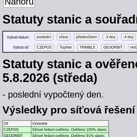
Nahoru
Statuty stanic a souřad
poslední
včera
předevčírem
-3 dny
-4 dny
Vybrat datum :
Vybrat síť :
CZEPOS
TopNet
TRIMBLE
GEOORBIT
HxG
Statuty stanic a ověře
5.8.2026 (středa)
- poslední vypočtený den.
Výsledky pro síťová řešení -
Síť
Výsledek
CZEPOS
Síťové řešení ověřeno. Ověřeno 100% stanic.
GEOORBIT
Síťové řešení ověřeno. Ověřeno 91% stanic.