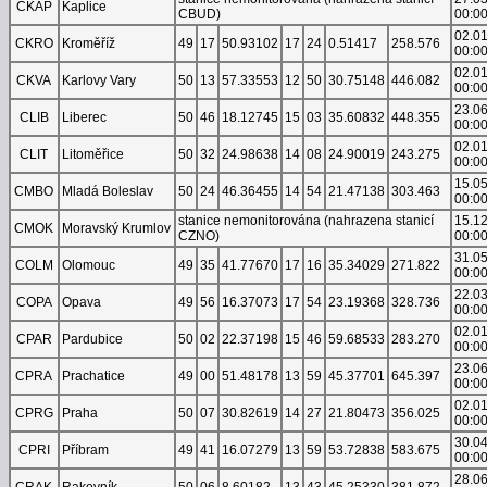
CKAP
Kaplice
CBUD)
00:0
02.0
CKRO
Kroměříž
49
17
50.93102
17
24
0.51417
258.576
00:0
02.0
CKVA
Karlovy Vary
50
13
57.33553
12
50
30.75148
446.082
00:0
23.0
CLIB
Liberec
50
46
18.12745
15
03
35.60832
448.355
00:0
02.0
CLIT
Litoměřice
50
32
24.98638
14
08
24.90019
243.275
00:0
15.0
CMBO
Mladá Boleslav
50
24
46.36455
14
54
21.47138
303.463
00:0
stanice nemonitorována (nahrazena stanicí
15.1
CMOK
Moravský Krumlov
CZNO)
00:0
31.0
COLM
Olomouc
49
35
41.77670
17
16
35.34029
271.822
00:0
22.0
COPA
Opava
49
56
16.37073
17
54
23.19368
328.736
00:0
02.0
CPAR
Pardubice
50
02
22.37198
15
46
59.68533
283.270
00:0
23.0
CPRA
Prachatice
49
00
51.48178
13
59
45.37701
645.397
00:0
02.0
CPRG
Praha
50
07
30.82619
14
27
21.80473
356.025
00:0
30.0
CPRI
Příbram
49
41
16.07279
13
59
53.72838
583.675
00:0
28.0
CRAK
Rakovník
50
06
8.60182
13
43
45.25330
381.872