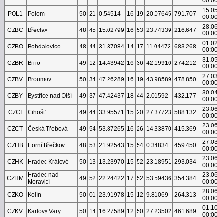
00:0
15.0
POL1
Polom
50
21
0.54514
16
19
20.07645
791.707
00:0
28.0
CZBC
Břeclav
48
45
15.02799
16
53
23.74339
216.647
00:0
01.0
CZBO
Bohdalovice
48
44
31.37084
14
17
11.04473
683.268
00:0
31.0
CZBR
Brno
49
12
14.43942
16
36
42.19910
274.212
00:0
27.0
CZBV
Broumov
50
34
47.26289
16
19
43.98589
478.850
00:0
30.0
CZBY
Bystřice nad Olší
49
37
47.42437
18
44
2.01592
432.177
00:0
23.0
CZCI
Čihošť
49
44
33.95571
15
20
27.37723
588.132
00:0
23.0
CZCT
Česká Třebová
49
54
53.87265
16
26
14.33870
415.369
00:0
27.0
CZHB
Horní Břečkov
48
53
21.92543
15
54
0.34834
459.450
00:0
23.0
CZHK
Hradec Králové
50
13
13.23970
15
52
23.18951
293.034
00:0
Hradec nad
23.0
CZHM
49
52
22.24422
17
52
53.59436
354.384
Moravicí
00:0
28.0
CZKO
Kolín
50
01
23.91978
15
12
9.81069
264.313
00:0
01.1
CZKV
Karlovy Vary
50
14
16.27589
12
50
27.23502
461.689
00:0