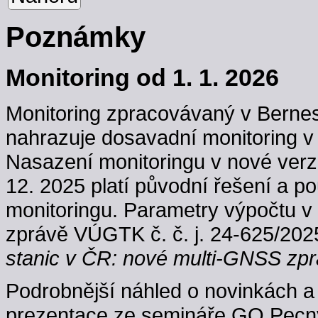
Poznámky
Monitoring od 1. 1. 2026
Monitoring zpracovávaný v Berne
nahrazuje dosavadní monitoring v
Nasazení monitoringu v nové verzi
12. 2025 platí původní řešení a p
monitoringu. Parametry výpočtu v
zprávě VÚGTK č. č. j. 24-625/202
stanic v ČR: nové multi-GNSS zpr
Podrobnější náhled o novinkách a 
prezentace ze semináře GO Pecný