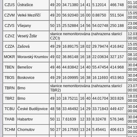
01.1
CZUS
Ústrašice
49
20
34.71380
14
41
5.12014
466.748
00:0
15.0
CZVM
Velké Meziříčí
49
20
56.92040
16
00
0.88750
551.504
00:0
23.0
CZVS
Všejany
50
15
25.52884
14
56
54.02748
250.188
00:0
stanice nemonitorována (nahrazena stanicí
12.0
CZVZ
Veselý Žďár
CZCI)
00:0
15.0
CZZA
Zašová
49
29
16.89175
18
02
29.79474
416.842
00:0
08.1
MOKR
Moravský Krumlov
49
02
36.86148
16
18
22.03634
327.157
00:0
30.0
TBEN
Benešov
49
46
44.83842
14
40
55.47454
414.968
00:0
30.0
TBOS
Boskovice
49
29
16.09995
16
38
16.11693
453.963
00:0
stanice nemonitorována (nahrazena stanicí
23.0
TBRN
Brno
TBR2)
00:0
18.0
TBR2
Brno
49
10
18.75211
16
40
44.01704
303.826
00:0
30.0
TCBU
České Budějovice
48
58
33.46492
14
29
33.71843
449.437
00:0
30.0
THAB
Habartov
50
11
7.61639
12
33
8.32478
576.346
00:0
04.1
TCHM
Chomutov
50
27
26.17593
13
24
5.45441
406.613
00:0