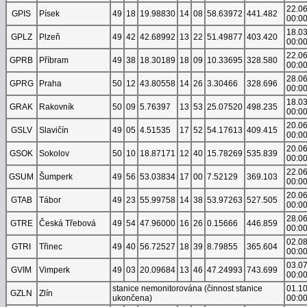
22.0
GPIS
Písek
49
18
19.98830
14
08
58.63972
441.482
00:0
18.0
GPLZ
Plzeň
49
42
42.68992
13
22
51.49877
403.420
00:0
22.0
GPRB
Příbram
49
38
18.30189
18
09
10.33695
328.580
00:0
28.0
GPRG
Praha
50
12
43.80558
14
26
3.30466
328.696
00:0
18.0
GRAK
Rakovník
50
09
5.76397
13
53
25.07520
498.235
00:0
20.0
GSLV
Slavičín
49
05
4.51535
17
52
54.17613
409.415
00:0
20.0
GSOK
Sokolov
50
10
18.87171
12
40
15.78269
535.839
00:0
22.0
GSUM
Šumperk
49
56
53.03834
17
00
7.52129
369.103
00:0
20.0
GTAB
Tábor
49
23
55.99758
14
38
53.97263
527.505
00:0
28.0
GTRE
Česká Třebová
49
54
47.96000
16
26
0.15666
446.859
00:0
02.0
GTRI
Třinec
49
40
56.72527
18
39
8.79855
365.604
00:0
03.0
GVIM
Vimperk
49
03
20.09684
13
46
47.24993
743.699
00:0
stanice nemonitorována (činnost stanice
01.1
GZLN
Zlín
ukončena)
00:0