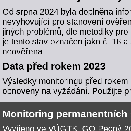
Od srpna 2024 byla doplněna info
nevyhovující pro stanovení ověřen
jiných problémů, dle metodiky pro 
je tento stav označen jako č. 16 a
neověřena.
Data před rokem 2023
Výsledky monitoringu před rokem 
obnoveny na vyžádání. Použijte pr
Monitoring permanentních
Vyvíjeno ve VÚGTK, GO Pecný 201