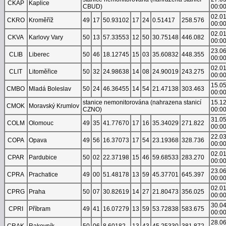
CKAP
Kaplice
CBUD)
00:0
02.0
CKRO
Kroměříž
49
17
50.93102
17
24
0.51417
258.576
00:0
02.0
CKVA
Karlovy Vary
50
13
57.33553
12
50
30.75148
446.082
00:0
23.0
CLIB
Liberec
50
46
18.12745
15
03
35.60832
448.355
00:0
02.0
CLIT
Litoměřice
50
32
24.98638
14
08
24.90019
243.275
00:0
15.0
CMBO
Mladá Boleslav
50
24
46.36455
14
54
21.47138
303.463
00:0
stanice nemonitorována (nahrazena stanicí
15.1
CMOK
Moravský Krumlov
CZNO)
00:0
31.0
COLM
Olomouc
49
35
41.77670
17
16
35.34029
271.822
00:0
22.0
COPA
Opava
49
56
16.37073
17
54
23.19368
328.736
00:0
02.0
CPAR
Pardubice
50
02
22.37198
15
46
59.68533
283.270
00:0
23.0
CPRA
Prachatice
49
00
51.48178
13
59
45.37701
645.397
00:0
02.0
CPRG
Praha
50
07
30.82619
14
27
21.80473
356.025
00:0
30.0
CPRI
Příbram
49
41
16.07279
13
59
53.72838
583.675
00:0
28.0
CRAK
Rakovník
50
06
8.60182
13
43
45.25330
381.872