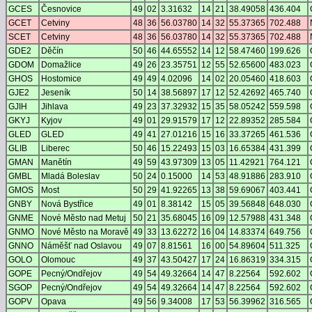
GCES
Česnovice
49
02
3.31632
14
21
38.49058
436.404
GCET
Cetviny
48
36
56.03780
14
32
55.37365
702.488
SCET
Cetviny
48
36
56.03780
14
32
55.37365
702.488
GDE2
Děčín
50
46
44.65552
14
12
58.47460
199.626
GDOM
Domažlice
49
26
23.35751
12
55
52.65600
483.023
GHOS
Hostomice
49
49
4.02096
14
02
20.05460
418.603
GJE2
Jeseník
50
14
38.56897
17
12
52.42692
465.740
GJIH
Jihlava
49
23
37.32932
15
35
58.05242
559.598
GKYJ
Kyjov
49
01
29.91579
17
12
22.89352
285.584
GLED
GLED
49
41
27.01216
15
16
33.37265
461.536
GLIB
Liberec
50
46
15.22493
15
03
16.65384
431.399
GMAN
Manětín
49
59
43.97309
13
05
11.42921
764.121
GMBL
Mladá Boleslav
50
24
0.15000
14
53
48.91886
283.910
GMOS
Most
50
29
41.92265
13
38
59.69067
403.441
GNBY
Nová Bystřice
49
01
8.38142
15
05
39.56848
648.030
GNME
Nové Město nad Metuj
50
21
35.68045
16
09
12.57988
431.348
GNMO
Nové Město na Moravě
49
33
13.62272
16
04
14.83374
649.756
GNNO
Náměšť nad Oslavou
49
07
8.81561
16
00
54.89604
511.325
GOLO
Olomouc
49
37
43.50427
17
24
16.86319
334.315
GOPE
Pecný/Ondřejov
49
54
49.32664
14
47
8.22564
592.602
SGOP
Pecný/Ondřejov
49
54
49.32664
14
47
8.22564
592.602
GOPV
Opava
49
56
9.34008
17
53
56.39962
316.565