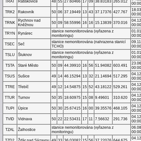
TRAT
Ratíškovice
48
55
27.60466
17
09
38.83183
265.012
00:0
18.0
TRK2
Rakovník
50
06
37.19449
13
43
37.17376
427.767
00:0
Rychnov nad
04.1
TRNK
50
09
58.55996
16
16
15.13839
370.016
Kněžnou
00:0
stanice nemonitorována (vyřazena z
01.0
TRYN
Rynárec
monitoringu)
00:0
stanice nemonitorována (nahrazena stanicí
09.1
TSEC
Seč
TCHO)
00:0
stanice nemonitorována (vyřazena z
01.0
TSLU
Šluknov
monitoringu)
00:0
23.0
TSTA
Staré Město
50
09
44.39910
16
56
51.94082
603.491
00:0
04.1
TSUS
Sušice
49
14
46.15294
13
32
21.14694
517.295
00:0
04.1
TTRE
Třebíč
49
12
14.54875
15
52
43.18122
529.261
00:0
04.1
TTUR
Turnov
50
35
18.60975
15
08
9.49601
310.620
00:0
04.1
TUPI
Úpice
50
30
25.67415
16
00
39.35576
468.105
00:0
04.1
TVID
Vidnava
50
22
22.53431
17
11
7.56632
291.736
00:0
stanice nemonitorována (vyřazena z
06.0
TZAL
Žalhostice
monitoringu)
00:0
04.1
TZD2
Žďár nad Sázavou
49
33
36.03082
15
56
37.22076
644.675