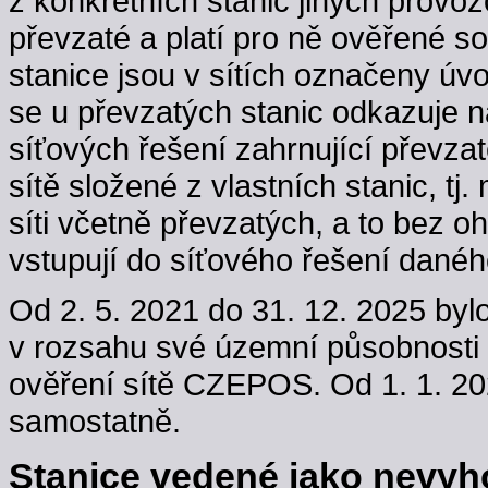
z konkrétních stanic jiných provoz
převzaté a platí pro ně ověřené s
stanice jsou v sítích označeny úv
se u převzatých stanic odkazuje n
síťových řešení zahrnující převzaté
sítě složené z vlastních stanic, t
síti včetně převzatých, a to bez oh
vstupují do síťového řešení danéh
Od 2. 5. 2021 do 31. 12. 2025 byl
v rozsahu své územní působnosti
ověření sítě CZEPOS. Od 1. 1. 202
samostatně.
Stanice vedené jako nevyho