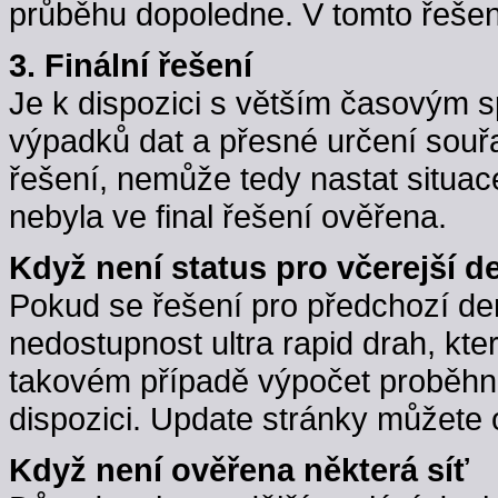
průběhu dopoledne. V tomto řešení j
3. Finální řešení
Je k dispozici s větším časovým 
výpadků dat a přesné určení souřa
řešení, nemůže tedy nastat situac
nebyla ve final řešení ověřena.
Když není status pro včerejší d
Pokud se řešení pro předchozí d
nedostupnost ultra rapid drah, kte
takovém případě výpočet proběhne,
dispozici. Update stránky můžete 
Když není ověřena některá síť