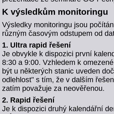
K výsledkům monitoringu
Výsledky monitoringu jsou počítán
různým časovým odstupem od data
1. Ultra rapid řešení
Je obvykle k dispozici první kale
8:30 a 9:00. Vzhledem k omezené k
být u některých stanic uveden do
odlehlost" s tím, že v dalším řeše
zatím považuje za neověřenou.
2. Rapid řešení
Je k dispozici druhý kalendářní d