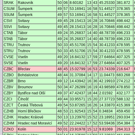
SRAK
Rakovník
50
06
8.60182
13
43
45.25330
381.872
CSUM
Šumperk
49
57
53.16941
16
58
51.44527
378.365
SSUM
Šumperk
49
57
53.16941
16
58
51.44527
378.365
CSVI
Svitavy
49
45
28.15413
16
28
16.70846
498.442
SSVI
Svitavy
49
45
28.15413
16
28
16.70846
498.442
CTAB
Tábor
49
24
35.26837
14
40
48.78739
496.233
STAB
Tábor
49
24
35.26837
14
40
48.78739
496.233
CTRU
Trutnov
50
33
45.51706
15
54
30.41233
478.595
STRU
Trutnov
50
33
45.51706
15
54
30.41233
478.595
CVSE
Vsetín
49
20
16.84132
17
59
27.64664
407.325
SVSE
Vsetín
49
20
16.84132
17
59
27.64664
407.325
CZBC
Břeclav
48
45
15.02799
16
53
23.74339
216.647
CZBO
Bohdalovice
48
44
31.37084
14
17
11.04473
683.268
CZBR
Brno
49
12
14.43942
16
36
42.19910
274.212
CZBV
Broumov
50
34
47.26289
16
19
43.98589
478.850
CZBY
Bystřice nad Olší
49
37
47.42437
18
44
2.01592
432.177
CZCI
Čihošť
49
44
33.95571
15
20
27.37723
588.132
CZCT
Česká Třebová
49
54
53.87265
16
26
14.33870
415.369
CZHB
Horní Břečkov
48
53
21.92543
15
54
0.34834
459.450
CZHK
Hradec Králové
50
13
13.23970
15
52
23.18951
293.034
CZHM
Hradec nad Moravicí
49
52
22.24422
17
52
53.59436
354.384
CZKO
Kolín
50
01
23.91978
15
12
9.81069
264.313