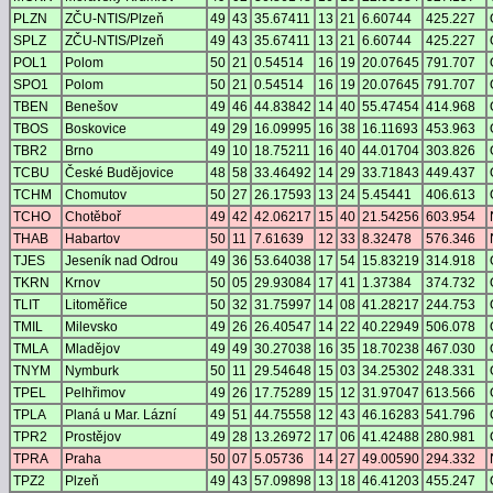
PLZN
ZČU-NTIS/Plzeň
49
43
35.67411
13
21
6.60744
425.227
SPLZ
ZČU-NTIS/Plzeň
49
43
35.67411
13
21
6.60744
425.227
POL1
Polom
50
21
0.54514
16
19
20.07645
791.707
SPO1
Polom
50
21
0.54514
16
19
20.07645
791.707
TBEN
Benešov
49
46
44.83842
14
40
55.47454
414.968
TBOS
Boskovice
49
29
16.09995
16
38
16.11693
453.963
TBR2
Brno
49
10
18.75211
16
40
44.01704
303.826
TCBU
České Budějovice
48
58
33.46492
14
29
33.71843
449.437
TCHM
Chomutov
50
27
26.17593
13
24
5.45441
406.613
TCHO
Chotěboř
49
42
42.06217
15
40
21.54256
603.954
THAB
Habartov
50
11
7.61639
12
33
8.32478
576.346
TJES
Jeseník nad Odrou
49
36
53.64038
17
54
15.83219
314.918
TKRN
Krnov
50
05
29.93084
17
41
1.37384
374.732
TLIT
Litoměřice
50
32
31.75997
14
08
41.28217
244.753
TMIL
Milevsko
49
26
26.40547
14
22
40.22949
506.078
TMLA
Mladějov
49
49
30.27038
16
35
18.70238
467.030
TNYM
Nymburk
50
11
29.54648
15
03
34.25302
248.331
TPEL
Pelhřimov
49
26
17.75289
15
12
31.97047
613.566
TPLA
Planá u Mar. Lázní
49
51
44.75558
12
43
46.16283
541.796
TPR2
Prostějov
49
28
13.26972
17
06
41.42488
280.981
TPRA
Praha
50
07
5.05736
14
27
49.00590
294.332
TPZ2
Plzeň
49
43
57.09898
13
18
46.41203
455.247