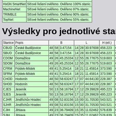
HxGN SmartNet
Síťové řešení ověřeno. Ověřeno 100% stanic.
MachineNet
Síťové řešení ověřeno. Ověřeno 97% stanic.
TRIMBLE
Síťové řešení ověřeno. Ověřeno 90% stanic.
TopNet
Síťové řešení ověřeno. Ověřeno 55% stanic.
Výsledky pro jednotlivé stan
Stanice
Popis
B
L
H (ell.)
CBUD
České Budějovice
48
58
3.47154
14
28
30.97608
456.223
SBUD
České Budějovice
48
58
3.47154
14
28
30.97608
456.223
CDOM
Domažlice
49
26
45.25334
12
55
26.77675
519.603
SDOM
Domažlice
49
26
45.25334
12
55
26.77675
519.603
CFRM
Frýdek-Místek
49
41
5.25414
18
21
11.45814
373.590
SFRM
Frýdek-Místek
49
41
5.25414
18
21
11.45814
373.590
CHOD
Hodonín
48
50
58.63247
17
07
44.64130
228.387
SHOD
Hodonín
48
50
58.63247
17
07
44.64130
228.387
CJES
Jeseník
50
13
58.16794
17
12
29.39828
495.223
SJES
Jeseník
50
13
58.16794
17
12
29.39828
495.223
CJHR
Jindřichův Hradec
49
08
52.83156
15
00
31.70530
543.521
SJHR
Jindřichův Hradec
49
08
52.83156
15
00
31.70530
543.521
CJIH
Jihlava
49
23
36.79409
15
35
11.02462
576.839
SJIH
Jihlava
49
23
36.79409
15
35
11.02462
576.839