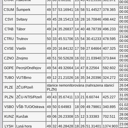
00:0
02.0
CSUM
Šumperk
49
57
53.16941
16
58
51.44527
378.365
00:0
01.0
CSVI
Svitavy
49
45
28.15413
16
28
16.70846
498.442
00:0
02.0
CTAB
Tábor
49
24
35.26837
14
40
48.78739
496.233
00:0
23.0
CTRU
Trutnov
50
33
45.51706
15
54
30.41233
478.595
00:0
02.0
CVSE
Vsetín
49
20
16.84132
17
59
27.64664
407.325
00:0
23.0
CZNO
Znojmo
48
51
50.52628
16
02
21.03940
373.844
00:0
02.0
GOPE
Pecný/Ondřejov
49
54
49.32664
14
47
8.22564
592.602
00:0
02.0
TUBO
VUT/Brno
49
12
21.21026
16
35
34.20396
324.272
00:0
stanice nemonitorována (nahrazena stanicí
26.0
PLZE
ZČU/Plzeň
PLZN)
00:0
31.0
PLZN
ZČU-NTIS/Plzeň
49
43
35.67411
13
21
6.60744
425.227
00:0
01.0
VSBO
VŠB-TUO/Ostrava
49
50
0.64983
18
09
49.79861
340.895
00:0
28.0
KUNZ
Kunžak
49
06
26.23308
15
12
3.33383
702.511
00:0
23.0
LYSH
Lysá hora
49
32
46.28428
18
26
51.31401
1374.903