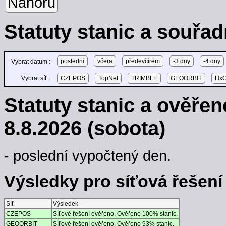
Nahoru
Statuty stanic a souřad
poslední
včera
předevčírem
-3 dny
-4 dny
Vybrat datum :
Vybrat síť :
CZEPOS
TopNet
TRIMBLE
GEOORBIT
HxG
Statuty stanic a ověře
8.8.2026 (sobota)
- poslední vypočtený den.
Výsledky pro síťová řešení -
Síť
Výsledek
CZEPOS
Síťové řešení ověřeno. Ověřeno 100% stanic.
GEOORBIT
Síťové řešení ověřeno. Ověřeno 93% stanic.