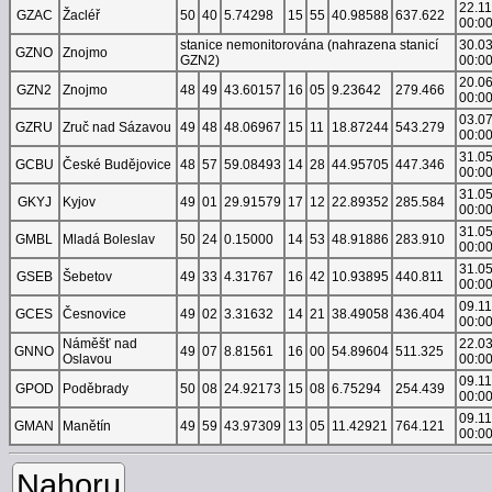
22.1
GZAC
Žacléř
50
40
5.74298
15
55
40.98588
637.622
00:0
stanice nemonitorována (nahrazena stanicí
30.0
GZNO
Znojmo
GZN2)
00:0
20.0
GZN2
Znojmo
48
49
43.60157
16
05
9.23642
279.466
00:0
03.0
GZRU
Zruč nad Sázavou
49
48
48.06967
15
11
18.87244
543.279
00:0
31.0
GCBU
České Budějovice
48
57
59.08493
14
28
44.95705
447.346
00:0
31.0
GKYJ
Kyjov
49
01
29.91579
17
12
22.89352
285.584
00:0
31.0
GMBL
Mladá Boleslav
50
24
0.15000
14
53
48.91886
283.910
00:0
31.0
GSEB
Šebetov
49
33
4.31767
16
42
10.93895
440.811
00:0
09.1
GCES
Česnovice
49
02
3.31632
14
21
38.49058
436.404
00:0
Náměšť nad
22.0
GNNO
49
07
8.81561
16
00
54.89604
511.325
Oslavou
00:0
09.1
GPOD
Poděbrady
50
08
24.92173
15
08
6.75294
254.439
00:0
09.1
GMAN
Manětín
49
59
43.97309
13
05
11.42921
764.121
00:0
Nahoru