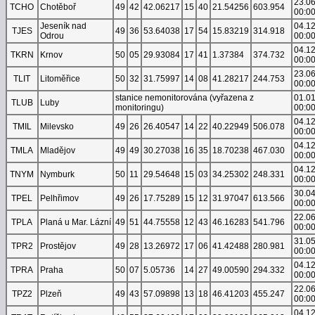
23.0
TCHO
Chotěboř
49
42
42.06217
15
40
21.54256
603.954
00:0
Jeseník nad
04.1
TJES
49
36
53.64038
17
54
15.83219
314.918
Odrou
00:0
04.1
TKRN
Krnov
50
05
29.93084
17
41
1.37384
374.732
00:0
23.0
TLIT
Litoměřice
50
32
31.75997
14
08
41.28217
244.753
00:0
stanice nemonitorována (vyřazena z
01.0
TLUB
Luby
monitoringu)
00:0
04.1
TMIL
Milevsko
49
26
26.40547
14
22
40.22949
506.078
00:0
04.1
TMLA
Mladějov
49
49
30.27038
16
35
18.70238
467.030
00:0
04.1
TNYM
Nymburk
50
11
29.54648
15
03
34.25302
248.331
00:0
30.0
TPEL
Pelhřimov
49
26
17.75289
15
12
31.97047
613.566
00:0
22.0
TPLA
Planá u Mar. Lázní
49
51
44.75558
12
43
46.16283
541.796
00:0
31.0
TPR2
Prostějov
49
28
13.26972
17
06
41.42488
280.981
00:0
04.1
TPRA
Praha
50
07
5.05736
14
27
49.00590
294.332
00:0
22.0
TPZ2
Plzeň
49
43
57.09898
13
18
46.41203
455.247
00:0
04.1