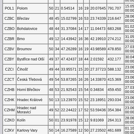
00:0
15.0
POL1
Polom
50
21
0.54514
16
19
20.07645
791.707
00:0
28.0
CZBC
Břeclav
48
45
15.02799
16
53
23.74339
216.647
00:0
01.0
CZBO
Bohdalovice
48
44
31.37084
14
17
11.04473
683.268
00:0
31.0
CZBR
Brno
49
12
14.43942
16
36
42.19910
274.212
00:0
27.0
CZBV
Broumov
50
34
47.26289
16
19
43.98589
478.850
00:0
30.0
CZBY
Bystřice nad Olší
49
37
47.42437
18
44
2.01592
432.177
00:0
23.0
CZCI
Čihošť
49
44
33.95571
15
20
27.37723
588.132
00:0
23.0
CZCT
Česká Třebová
49
54
53.87265
16
26
14.33870
415.369
00:0
27.0
CZHB
Horní Břečkov
48
53
21.92543
15
54
0.34834
459.450
00:0
23.0
CZHK
Hradec Králové
50
13
13.23970
15
52
23.18951
293.034
00:0
Hradec nad
23.0
CZHM
49
52
22.24422
17
52
53.59436
354.384
Moravicí
00:0
28.0
CZKO
Kolín
50
01
23.91978
15
12
9.81069
264.313
00:0
01.1
CZKV
Karlovy Vary
50
14
16.27589
12
50
27.23502
461.689
00:0