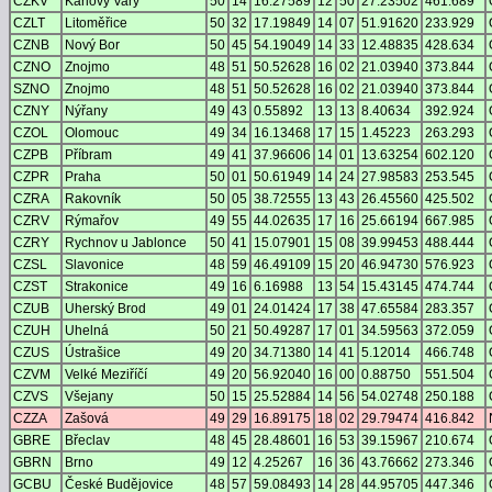
CZKV
Karlovy Vary
50
14
16.27589
12
50
27.23502
461.689
CZLT
Litoměřice
50
32
17.19849
14
07
51.91620
233.929
CZNB
Nový Bor
50
45
54.19049
14
33
12.48835
428.634
CZNO
Znojmo
48
51
50.52628
16
02
21.03940
373.844
SZNO
Znojmo
48
51
50.52628
16
02
21.03940
373.844
CZNY
Nýřany
49
43
0.55892
13
13
8.40634
392.924
CZOL
Olomouc
49
34
16.13468
17
15
1.45223
263.293
CZPB
Příbram
49
41
37.96606
14
01
13.63254
602.120
CZPR
Praha
50
01
50.61949
14
24
27.98583
253.545
CZRA
Rakovník
50
05
38.72555
13
43
26.45560
425.502
CZRV
Rýmařov
49
55
44.02635
17
16
25.66194
667.985
CZRY
Rychnov u Jablonce
50
41
15.07901
15
08
39.99453
488.444
CZSL
Slavonice
48
59
46.49109
15
20
46.94730
576.923
CZST
Strakonice
49
16
6.16988
13
54
15.43145
474.744
CZUB
Uherský Brod
49
01
24.01424
17
38
47.65584
283.357
CZUH
Uhelná
50
21
50.49287
17
01
34.59563
372.059
CZUS
Ústrašice
49
20
34.71380
14
41
5.12014
466.748
CZVM
Velké Meziříčí
49
20
56.92040
16
00
0.88750
551.504
CZVS
Všejany
50
15
25.52884
14
56
54.02748
250.188
CZZA
Zašová
49
29
16.89175
18
02
29.79474
416.842
GBRE
Břeclav
48
45
28.48601
16
53
39.15967
210.674
GBRN
Brno
49
12
4.25267
16
36
43.76662
273.346
GCBU
České Budějovice
48
57
59.08493
14
28
44.95705
447.346