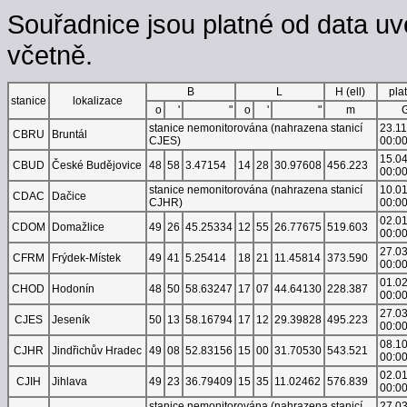
Souřadnice jsou platné od data uv
včetně.
B
L
H (ell)
pla
stanice
lokalizace
o
'
"
o
'
"
m
stanice nemonitorována (nahrazena stanicí
23.1
CBRU
Bruntál
CJES)
00:0
15.0
CBUD
České Budějovice
48
58
3.47154
14
28
30.97608
456.223
00:0
stanice nemonitorována (nahrazena stanicí
10.0
CDAC
Dačice
CJHR)
00:0
02.0
CDOM
Domažlice
49
26
45.25334
12
55
26.77675
519.603
00:0
27.0
CFRM
Frýdek-Místek
49
41
5.25414
18
21
11.45814
373.590
00:0
01.0
CHOD
Hodonín
48
50
58.63247
17
07
44.64130
228.387
00:0
27.0
CJES
Jeseník
50
13
58.16794
17
12
29.39828
495.223
00:0
08.1
CJHR
Jindřichův Hradec
49
08
52.83156
15
00
31.70530
543.521
00:0
02.0
CJIH
Jihlava
49
23
36.79409
15
35
11.02462
576.839
00:0
stanice nemonitorována (nahrazena stanicí
27.0