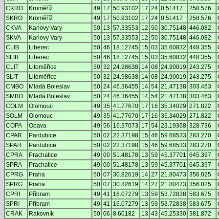
CKRO
Kroměříž
49
17
50.93102
17
24
0.51417
258.576
SKRO
Kroměříž
49
17
50.93102
17
24
0.51417
258.576
CKVA
Karlovy Vary
50
13
57.33553
12
50
30.75148
446.082
SKVA
Karlovy Vary
50
13
57.33553
12
50
30.75148
446.082
CLIB
Liberec
50
46
18.12745
15
03
35.60832
448.355
SLIB
Liberec
50
46
18.12745
15
03
35.60832
448.355
CLIT
Litoměřice
50
32
24.98638
14
08
24.90019
243.275
SLIT
Litoměřice
50
32
24.98638
14
08
24.90019
243.275
CMBO
Mladá Boleslav
50
24
46.36455
14
54
21.47138
303.463
SMBO
Mladá Boleslav
50
24
46.36455
14
54
21.47138
303.463
COLM
Olomouc
49
35
41.77670
17
16
35.34029
271.822
SOLM
Olomouc
49
35
41.77670
17
16
35.34029
271.822
COPA
Opava
49
56
16.37073
17
54
23.19368
328.736
CPAR
Pardubice
50
02
22.37198
15
46
59.68533
283.270
SPAR
Pardubice
50
02
22.37198
15
46
59.68533
283.270
CPRA
Prachatice
49
00
51.48178
13
59
45.37701
645.397
SPRA
Prachatice
49
00
51.48178
13
59
45.37701
645.397
CPRG
Praha
50
07
30.82619
14
27
21.80473
356.025
SPRG
Praha
50
07
30.82619
14
27
21.80473
356.025
CPRI
Příbram
49
41
16.07279
13
59
53.72838
583.675
SPRI
Příbram
49
41
16.07279
13
59
53.72838
583.675
CRAK
Rakovník
50
06
8.60182
13
43
45.25330
381.872