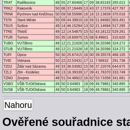
TRAT
Ratíškovice
48
55
27.60466
17
09
38.83183
265.012
TRK2
Rakovník
50
06
37.19449
13
43
37.17376
427.767
TRNK
Rychnov nad Kněžnou
50
09
58.55996
16
16
15.13839
370.016
TSTA
Staré Město
50
09
44.39910
16
56
51.94082
603.491
TSUS
Sušice
49
14
46.15294
13
32
21.14694
517.295
TTRE
Třebíč
49
12
14.54875
15
52
43.18122
529.261
TTUR
Turnov
50
35
18.60975
15
08
9.49601
310.620
TUBO
VUT/Brno
49
12
21.21026
16
35
34.20396
324.272
STUB
VUT/Brno
49
12
21.21026
16
35
34.20396
324.272
TUPI
Úpice
50
30
25.67415
16
00
39.35576
468.105
TVID
Vidnava
50
22
22.53431
17
11
7.56632
291.736
TZD2
Žďár nad Sázavou
49
33
36.03082
15
56
37.22076
644.675
TZL3
Zlín - Kostelec
49
13
16.39339
17
39
41.76370
333.749
TZNO
Znojmo
48
51
54.48922
16
02
53.73356
341.681
VSBO
VŠB-TUO/Ostrava
49
50
0.64983
18
09
49.79861
340.895
SVSB
VŠB-TUO/Ostrava
49
50
0.64983
18
09
49.79861
340.895
Nahoru
Ověřené souřadnice st