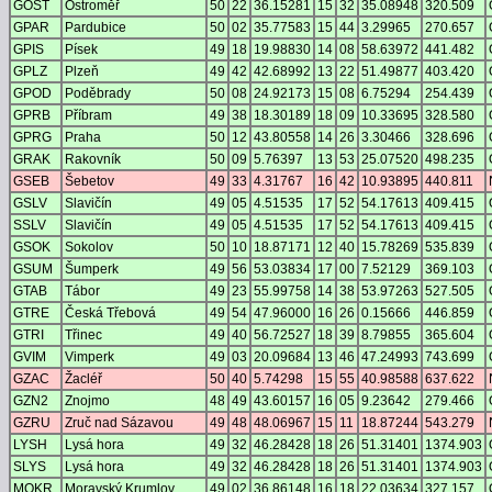
GOST
Ostroměř
50
22
36.15281
15
32
35.08948
320.509
GPAR
Pardubice
50
02
35.77583
15
44
3.29965
270.657
GPIS
Písek
49
18
19.98830
14
08
58.63972
441.482
GPLZ
Plzeň
49
42
42.68992
13
22
51.49877
403.420
GPOD
Poděbrady
50
08
24.92173
15
08
6.75294
254.439
GPRB
Příbram
49
38
18.30189
18
09
10.33695
328.580
GPRG
Praha
50
12
43.80558
14
26
3.30466
328.696
GRAK
Rakovník
50
09
5.76397
13
53
25.07520
498.235
GSEB
Šebetov
49
33
4.31767
16
42
10.93895
440.811
GSLV
Slavičín
49
05
4.51535
17
52
54.17613
409.415
SSLV
Slavičín
49
05
4.51535
17
52
54.17613
409.415
GSOK
Sokolov
50
10
18.87171
12
40
15.78269
535.839
GSUM
Šumperk
49
56
53.03834
17
00
7.52129
369.103
GTAB
Tábor
49
23
55.99758
14
38
53.97263
527.505
GTRE
Česká Třebová
49
54
47.96000
16
26
0.15666
446.859
GTRI
Třinec
49
40
56.72527
18
39
8.79855
365.604
GVIM
Vimperk
49
03
20.09684
13
46
47.24993
743.699
GZAC
Žacléř
50
40
5.74298
15
55
40.98588
637.622
GZN2
Znojmo
48
49
43.60157
16
05
9.23642
279.466
GZRU
Zruč nad Sázavou
49
48
48.06967
15
11
18.87244
543.279
LYSH
Lysá hora
49
32
46.28428
18
26
51.31401
1374.903
SLYS
Lysá hora
49
32
46.28428
18
26
51.31401
1374.903
MOKR
Moravský Krumlov
49
02
36.86148
16
18
22.03634
327.157