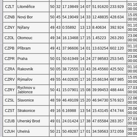
01.1
CZLT
Litoměřice
50
32
17.19849
14
07
51.91620
233.929
00:0
15.0
CZNB
Nový Bor
50
45
54.19049
14
33
12.48835
428.634
00:0
01.1
CZNY
Nýřany
49
43
0.55892
13
13
8.40634
392.924
00:0
23.0
CZOL
Olomouc
49
34
16.13468
17
15
1.45223
263.293
00:0
01.1
CZPB
Příbram
49
41
37.96606
14
01
13.63254
602.120
00:0
23.0
CZPR
Praha
50
01
50.61949
14
24
27.98583
253.545
00:0
01.1
CZRA
Rakovník
50
05
38.72555
13
43
26.45560
425.502
00:0
15.0
CZRV
Rýmařov
49
55
44.02635
17
16
25.66194
667.985
00:0
Rychnov u
27.0
CZRY
50
41
15.07901
15
08
39.99453
488.444
Jablonce
00:0
22.0
CZSL
Slavonice
48
59
46.49109
15
20
46.94730
576.923
00:0
20.0
CZST
Strakonice
49
16
6.16988
13
54
15.43145
474.744
00:0
27.0
CZUB
Uherský Brod
49
01
24.01424
17
38
47.65584
283.357
00:0
08.1
CZUH
Uhelná
50
21
50.49287
17
01
34.59563
372.059
00:0