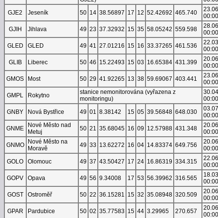
23.0
GJE2
Jeseník
50
14
38.56897
17
12
52.42692
465.740
00:0
28.0
GJIH
Jihlava
49
23
37.32932
15
35
58.05242
559.598
00:0
22.0
GLED
GLED
49
41
27.01216
15
16
33.37265
461.536
00:0
20.0
GLIB
Liberec
50
46
15.22493
15
03
16.65384
431.399
00:0
23.0
GMOS
Most
50
29
41.92265
13
38
59.69067
403.441
00:0
stanice nemonitorována (vyřazena z
30.0
GMPL
Rokytno
monitoringu)
00:0
03.0
GNBY
Nová Bystřice
49
01
8.38142
15
05
39.56848
648.030
00:0
Nové Město nad
20.0
GNME
50
21
35.68045
16
09
12.57988
431.348
Metuj
00:0
Nové Město na
20.0
GNMO
49
33
13.62272
16
04
14.83374
649.756
Moravě
00:0
22.0
GOLO
Olomouc
49
37
43.50427
17
24
16.86319
334.315
00:0
18.0
GOPV
Opava
49
56
9.34008
17
53
56.39962
316.565
00:0
20.0
GOST
Ostroměř
50
22
36.15281
15
32
35.08948
320.509
00:0
20.0
GPAR
Pardubice
50
02
35.77583
15
44
3.29965
270.657
00:0