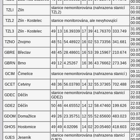
00:0
stanice nemonitorována (nahrazena stanicí
01.0
TZLI
Zlín
TZL2)
00:0
25.0
TZL2
Zlín - Kostelec
stanice monitorována, ale nevyhovující
00:0
31.0
TZL3
Zlín - Kostelec
49
13
16.39339
17
39
41.76370
333.749
00:0
28.0
TZNO
Znojmo
48
51
54.48922
16
02
53.73356
341.681
00:0
03.0
GBRE
Břeclav
48
45
28.48601
16
53
39.15967
210.674
00:0
20.0
GBRN
Brno
49
12
4.25267
16
36
43.76662
273.346
00:0
09.1
GCIM
Čimelice
stanice nemonitorována (nahrazena stanicí )
00:0
20.0
GCET
Cetviny
48
36
56.03780
14
32
55.37365
702.488
00:0
stanice nemonitorována (nahrazena stanicí
22.0
GDEC
Děčín
GDE2)
00:0
22.0
GDE2
Děčín
50
46
44.65552
14
12
58.47460
199.626
00:0
03.0
GDOM
Domažlice
49
26
23.35751
12
55
52.65600
483.023
00:0
22.0
GHOS
Hostomice
49
49
4.02096
14
02
20.05460
418.603
00:0
stanice nemonitorována (nahrazena stanicí
27.1
GJES
Jeseník
GJE2)
00:0