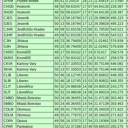
SFRM
Frýdek-Místek
49
41
5.25414
18
21
11.45814
373.590
CHOD
Hodonín
48
50
58.63247
17
07
44.64130
228.387
SHOD
Hodonín
48
50
58.63247
17
07
44.64130
228.387
CJES
Jeseník
50
13
58.16794
17
12
29.39828
495.223
SJES
Jeseník
50
13
58.16794
17
12
29.39828
495.223
CJHR
Jindřichův Hradec
49
08
52.83156
15
00
31.70530
543.521
SJHR
Jindřichův Hradec
49
08
52.83156
15
00
31.70530
543.521
CJIH
Jihlava
49
23
36.79409
15
35
11.02462
576.839
SJIH
Jihlava
49
23
36.79409
15
35
11.02462
576.839
CKRO
Kroměříž
49
17
50.93102
17
24
0.51417
258.576
SKRO
Kroměříž
49
17
50.93102
17
24
0.51417
258.576
CKVA
Karlovy Vary
50
13
57.33553
12
50
30.75148
446.082
SKVA
Karlovy Vary
50
13
57.33553
12
50
30.75148
446.082
CLIB
Liberec
50
46
18.12745
15
03
35.60832
448.355
SLIB
Liberec
50
46
18.12745
15
03
35.60832
448.355
CLIT
Litoměřice
50
32
24.98638
14
08
24.90019
243.275
SLIT
Litoměřice
50
32
24.98638
14
08
24.90019
243.275
CMBO
Mladá Boleslav
50
24
46.36455
14
54
21.47138
303.463
SMBO
Mladá Boleslav
50
24
46.36455
14
54
21.47138
303.463
COLM
Olomouc
49
35
41.77670
17
16
35.34029
271.822
SOLM
Olomouc
49
35
41.77670
17
16
35.34029
271.822
COPA
Opava
49
56
16.37073
17
54
23.19368
328.736
CPAR
Pardubice
50
02
22.37198
15
46
59.68533
283.270