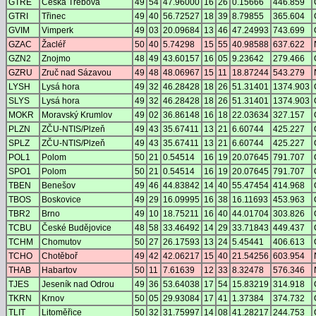
GTRE
Česká Třebová
49
54
47.96000
16
26
0.15666
446.859
GTRI
Třinec
49
40
56.72527
18
39
8.79855
365.604
GVIM
Vimperk
49
03
20.09684
13
46
47.24993
743.699
GZAC
Žacléř
50
40
5.74298
15
55
40.98588
637.622
GZN2
Znojmo
48
49
43.60157
16
05
9.23642
279.466
GZRU
Zruč nad Sázavou
49
48
48.06967
15
11
18.87244
543.279
LYSH
Lysá hora
49
32
46.28428
18
26
51.31401
1374.903
SLYS
Lysá hora
49
32
46.28428
18
26
51.31401
1374.903
MOKR
Moravský Krumlov
49
02
36.86148
16
18
22.03634
327.157
PLZN
ZČU-NTIS/Plzeň
49
43
35.67411
13
21
6.60744
425.227
SPLZ
ZČU-NTIS/Plzeň
49
43
35.67411
13
21
6.60744
425.227
POL1
Polom
50
21
0.54514
16
19
20.07645
791.707
SPO1
Polom
50
21
0.54514
16
19
20.07645
791.707
TBEN
Benešov
49
46
44.83842
14
40
55.47454
414.968
TBOS
Boskovice
49
29
16.09995
16
38
16.11693
453.963
TBR2
Brno
49
10
18.75211
16
40
44.01704
303.826
TCBU
České Budějovice
48
58
33.46492
14
29
33.71843
449.437
TCHM
Chomutov
50
27
26.17593
13
24
5.45441
406.613
TCHO
Chotěboř
49
42
42.06217
15
40
21.54256
603.954
THAB
Habartov
50
11
7.61639
12
33
8.32478
576.346
TJES
Jeseník nad Odrou
49
36
53.64038
17
54
15.83219
314.918
TKRN
Krnov
50
05
29.93084
17
41
1.37384
374.732
TLIT
Litoměřice
50
32
31.75997
14
08
41.28217
244.753