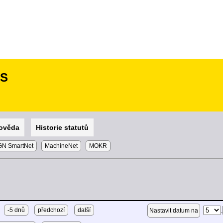
SS
ověda
Historie statutů
N SmartNet
MachineNet
MOKR
-5 dnů
předchozí
další
.