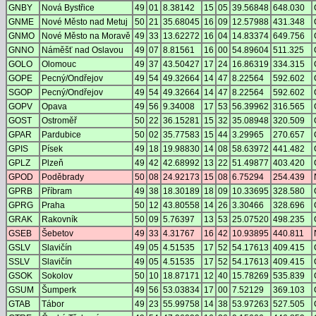
GNBY
Nová Bystřice
49
01
8.38142
15
05
39.56848
648.030
GNME
Nové Město nad Metuj
50
21
35.68045
16
09
12.57988
431.348
GNMO
Nové Město na Moravě
49
33
13.62272
16
04
14.83374
649.756
GNNO
Náměšť nad Oslavou
49
07
8.81561
16
00
54.89604
511.325
GOLO
Olomouc
49
37
43.50427
17
24
16.86319
334.315
GOPE
Pecný/Ondřejov
49
54
49.32664
14
47
8.22564
592.602
SGOP
Pecný/Ondřejov
49
54
49.32664
14
47
8.22564
592.602
GOPV
Opava
49
56
9.34008
17
53
56.39962
316.565
GOST
Ostroměř
50
22
36.15281
15
32
35.08948
320.509
GPAR
Pardubice
50
02
35.77583
15
44
3.29965
270.657
GPIS
Písek
49
18
19.98830
14
08
58.63972
441.482
GPLZ
Plzeň
49
42
42.68992
13
22
51.49877
403.420
GPOD
Poděbrady
50
08
24.92173
15
08
6.75294
254.439
GPRB
Příbram
49
38
18.30189
18
09
10.33695
328.580
GPRG
Praha
50
12
43.80558
14
26
3.30466
328.696
GRAK
Rakovník
50
09
5.76397
13
53
25.07520
498.235
GSEB
Šebetov
49
33
4.31767
16
42
10.93895
440.811
GSLV
Slavičín
49
05
4.51535
17
52
54.17613
409.415
SSLV
Slavičín
49
05
4.51535
17
52
54.17613
409.415
GSOK
Sokolov
50
10
18.87171
12
40
15.78269
535.839
GSUM
Šumperk
49
56
53.03834
17
00
7.52129
369.103
GTAB
Tábor
49
23
55.99758
14
38
53.97263
527.505