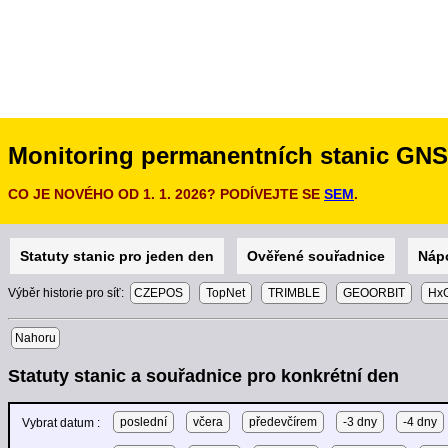
Monitoring permanentních stanic GN
CO JE NOVÉHO OD 1. 1. 2026? PODÍVEJTE SE
SEM
.
Statuty stanic pro jeden den
Ověřené souřadnice
Náp
Výběr historie pro síť:
CZEPOS
TopNet
TRIMBLE
GEOORBIT
HxG
Nahoru
Statuty stanic a souřadnice pro konkrétní den
poslední
včera
předevčírem
-3 dny
-4 dny
Vybrat datum :