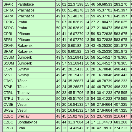
SPAR
Pardubice
50
02
22.37198
15
46
59.68533
283.270
CPRA
Prachatice
49
00
51.48178
13
59
45.37701
645.397
SPRA
Prachatice
49
00
51.48178
13
59
45.37701
645.397
CPRG
Praha
50
07
30.82619
14
27
21.80473
356.025
SPRG
Praha
50
07
30.82619
14
27
21.80473
356.025
CPRI
Příbram
49
41
16.07279
13
59
53.72838
583.675
SPRI
Příbram
49
41
16.07279
13
59
53.72838
583.675
CRAK
Rakovník
50
06
8.60182
13
43
45.25330
381.872
SRAK
Rakovník
50
06
8.60182
13
43
45.25330
381.872
CSUM
Šumperk
49
57
53.16941
16
58
51.44527
378.365
SSUM
Šumperk
49
57
53.16941
16
58
51.44527
378.365
CSVI
Svitavy
49
45
28.15413
16
28
16.70846
498.442
SSVI
Svitavy
49
45
28.15413
16
28
16.70846
498.442
CTAB
Tábor
49
24
35.26837
14
40
48.78739
496.233
STAB
Tábor
49
24
35.26837
14
40
48.78739
496.233
CTRU
Trutnov
50
33
45.51706
15
54
30.41233
478.595
STRU
Trutnov
50
33
45.51706
15
54
30.41233
478.595
CVSE
Vsetín
49
20
16.84132
17
59
27.64664
407.325
SVSE
Vsetín
49
20
16.84132
17
59
27.64664
407.325
CZBC
Břeclav
48
45
15.02799
16
53
23.74339
216.647
CZBO
Bohdalovice
48
44
31.37084
14
17
11.04473
683.268
CZBR
Brno
49
12
14.43942
16
36
42.19910
274.212