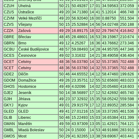
CZUH
Uhelná
50
21
50.49287
17
01
34.59563
372.059
CZUS
Ústrašice
49
20
34.71380
14
41
5.12014
466.748
CZVM
Velké Meziříčí
49
20
56.92040
16
00
0.88750
551.504
CZVS
Všejany
50
15
25.52884
14
56
54.02748
250.188
CZZA
Zašová
49
29
16.89175
18
02
29.79474
416.842
GBRE
Břeclav
48
45
28.48601
16
53
39.15967
210.674
GBRN
Brno
49
12
4.25267
16
36
43.76662
273.346
GCBU
České Budějovice
48
57
59.08493
14
28
44.95705
447.346
GCES
Česnovice
49
02
3.31632
14
21
38.49058
436.404
GCET
Cetviny
48
36
56.03780
14
32
55.37365
702.488
SCET
Cetviny
48
36
56.03780
14
32
55.37365
702.488
GDE2
Děčín
50
46
44.65552
14
12
58.47460
199.626
GDOM
Domažlice
49
26
23.35751
12
55
52.65600
483.023
GHOS
Hostomice
49
49
4.02096
14
02
20.05460
418.603
GJE2
Jeseník
50
14
38.56897
17
12
52.42692
465.740
GJIH
Jihlava
49
23
37.32932
15
35
58.05242
559.598
GKYJ
Kyjov
49
01
29.91579
17
12
22.89352
285.584
GLED
GLED
49
41
27.01216
15
16
33.37265
461.536
GLIB
Liberec
50
46
15.22493
15
03
16.65384
431.399
GMAN
Manětín
49
59
43.97309
13
05
11.42921
764.121
GMBL
Mladá Boleslav
50
24
0.15000
14
53
48.91886
283.910
GMOS
Most
50
29
41.92265
13
38
59.69067
403.441