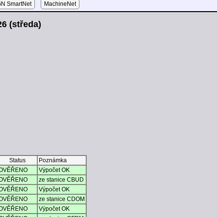
N SmartNet
MachineNet
6 (středa)
Status
Poznámka
OVĚŘENO
Výpočet OK
OVĚŘENO
ze stanice CBUD
OVĚŘENO
Výpočet OK
OVĚŘENO
ze stanice CDOM
OVĚŘENO
Výpočet OK