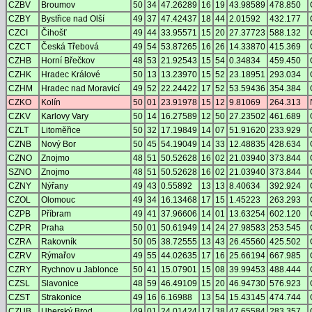
CZBV
Broumov
50
34
47.26289
16
19
43.98589
478.850
CZBY
Bystřice nad Olší
49
37
47.42437
18
44
2.01592
432.177
CZCI
Čihošť
49
44
33.95571
15
20
27.37723
588.132
CZCT
Česká Třebová
49
54
53.87265
16
26
14.33870
415.369
CZHB
Horní Břečkov
48
53
21.92543
15
54
0.34834
459.450
CZHK
Hradec Králové
50
13
13.23970
15
52
23.18951
293.034
CZHM
Hradec nad Moravicí
49
52
22.24422
17
52
53.59436
354.384
CZKO
Kolín
50
01
23.91978
15
12
9.81069
264.313
CZKV
Karlovy Vary
50
14
16.27589
12
50
27.23502
461.689
CZLT
Litoměřice
50
32
17.19849
14
07
51.91620
233.929
CZNB
Nový Bor
50
45
54.19049
14
33
12.48835
428.634
CZNO
Znojmo
48
51
50.52628
16
02
21.03940
373.844
SZNO
Znojmo
48
51
50.52628
16
02
21.03940
373.844
CZNY
Nýřany
49
43
0.55892
13
13
8.40634
392.924
CZOL
Olomouc
49
34
16.13468
17
15
1.45223
263.293
CZPB
Příbram
49
41
37.96606
14
01
13.63254
602.120
CZPR
Praha
50
01
50.61949
14
24
27.98583
253.545
CZRA
Rakovník
50
05
38.72555
13
43
26.45560
425.502
CZRV
Rýmařov
49
55
44.02635
17
16
25.66194
667.985
CZRY
Rychnov u Jablonce
50
41
15.07901
15
08
39.99453
488.444
CZSL
Slavonice
48
59
46.49109
15
20
46.94730
576.923
CZST
Strakonice
49
16
6.16988
13
54
15.43145
474.744
CZUB
Uherský Brod
49
01
24.01424
17
38
47.65584
283.357