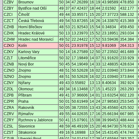
CZBV
Broumov
50
34
47.26289
16
19
43.98589
478.850
CZBY
Bystřice nad Olší
49
37
47.42437
18
44
2.01592
432.177
CZCI
Čihošť
49
44
33.95571
15
20
27.37723
588.132
CZCT
Česká Třebová
49
54
53.87265
16
26
14.33870
415.369
CZHB
Horní Břečkov
48
53
21.92543
15
54
0.34834
459.450
CZHK
Hradec Králové
50
13
13.23970
15
52
23.18951
293.034
CZHM
Hradec nad Moravicí
49
52
22.24422
17
52
53.59436
354.384
CZKO
Kolín
50
01
23.91978
15
12
9.81069
264.313
CZKV
Karlovy Vary
50
14
16.27589
12
50
27.23502
461.689
CZLT
Litoměřice
50
32
17.19849
14
07
51.91620
233.929
CZNB
Nový Bor
50
45
54.19049
14
33
12.48835
428.634
CZNO
Znojmo
48
51
50.52628
16
02
21.03940
373.844
SZNO
Znojmo
48
51
50.52628
16
02
21.03940
373.844
CZNY
Nýřany
49
43
0.55892
13
13
8.40634
392.924
CZOL
Olomouc
49
34
16.13468
17
15
1.45223
263.293
CZPB
Příbram
49
41
37.96606
14
01
13.63254
602.120
CZPR
Praha
50
01
50.61949
14
24
27.98583
253.545
CZRA
Rakovník
50
05
38.72555
13
43
26.45560
425.502
CZRV
Rýmařov
49
55
44.02635
17
16
25.66194
667.985
CZRY
Rychnov u Jablonce
50
41
15.07901
15
08
39.99453
488.444
CZSL
Slavonice
48
59
46.49109
15
20
46.94730
576.923
CZST
Strakonice
49
16
6.16988
13
54
15.43145
474.744
CZUB
Uherský Brod
49
01
24.01424
17
38
47.65584
283.357