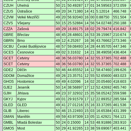
CZUH
Uhelná
50
21
50.49287
17
01
34.59563
372.059
CZUS
Ústrašice
49
20
34.71380
14
41
5.12014
466.748
CZVM
Velké Meziříčí
49
20
56.92040
16
00
0.88750
551.504
CZVS
Všejany
50
15
25.52884
14
56
54.02748
250.188
CZZA
Zašová
49
29
16.89175
18
02
29.79474
416.842
GBRE
Břeclav
48
45
28.48601
16
53
39.15967
210.674
GBRN
Brno
49
12
4.25267
16
36
43.76662
273.346
GCBU
České Budějovice
48
57
59.08493
14
28
44.95705
447.346
GCES
Česnovice
49
02
3.31632
14
21
38.49058
436.404
GCET
Cetviny
48
36
56.03780
14
32
55.37365
702.488
SCET
Cetviny
48
36
56.03780
14
32
55.37365
702.488
GDE2
Děčín
50
46
44.65552
14
12
58.47460
199.626
GDOM
Domažlice
49
26
23.35751
12
55
52.65600
483.023
GHOS
Hostomice
49
49
4.02096
14
02
20.05460
418.603
GJE2
Jeseník
50
14
38.56897
17
12
52.42692
465.740
GJIH
Jihlava
49
23
37.32932
15
35
58.05242
559.598
GKYJ
Kyjov
49
01
29.91579
17
12
22.89352
285.584
GLED
GLED
49
41
27.01216
15
16
33.37265
461.536
GLIB
Liberec
50
46
15.22493
15
03
16.65384
431.399
GMAN
Manětín
49
59
43.97309
13
05
11.42921
764.121
GMBL
Mladá Boleslav
50
24
0.15000
14
53
48.91886
283.910
GMOS
Most
50
29
41.92265
13
38
59.69067
403.441