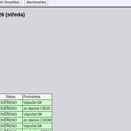
N SmartNet
MachineNet
6 (středa)
Status
Poznámka
OVĚŘENO
Výpočet OK
OVĚŘENO
ze stanice CBUD
OVĚŘENO
Výpočet OK
OVĚŘENO
ze stanice CDOM
OVĚŘENO
Výpočet OK