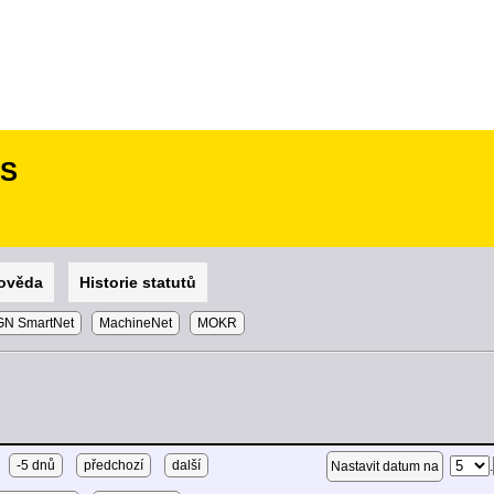
SS
ověda
Historie statutů
N SmartNet
MachineNet
MOKR
-5 dnů
předchozí
další
.