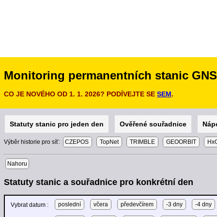
Monitoring permanentních stanic GN
CO JE NOVÉHO OD 1. 1. 2026? PODÍVEJTE SE
SEM
.
Statuty stanic pro jeden den
Ověřené souřadnice
Náp
Výběr historie pro síť:
CZEPOS
TopNet
TRIMBLE
GEOORBIT
HxG
Nahoru
Statuty stanic a souřadnice pro konkrétní den
poslední
včera
předevčírem
-3 dny
-4 dny
Vybrat datum :