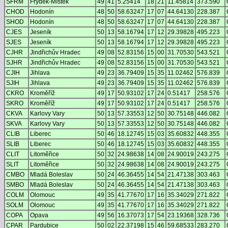
SFRM
Frýdek-Místek
49
41
5.25414
18
21
11.45814
373.590
CHOD
Hodonín
48
50
58.63247
17
07
44.64130
228.387
SHOD
Hodonín
48
50
58.63247
17
07
44.64130
228.387
CJES
Jeseník
50
13
58.16794
17
12
29.39828
495.223
SJES
Jeseník
50
13
58.16794
17
12
29.39828
495.223
CJHR
Jindřichův Hradec
49
08
52.83156
15
00
31.70530
543.521
SJHR
Jindřichův Hradec
49
08
52.83156
15
00
31.70530
543.521
CJIH
Jihlava
49
23
36.79409
15
35
11.02462
576.839
SJIH
Jihlava
49
23
36.79409
15
35
11.02462
576.839
CKRO
Kroměříž
49
17
50.93102
17
24
0.51417
258.576
SKRO
Kroměříž
49
17
50.93102
17
24
0.51417
258.576
CKVA
Karlovy Vary
50
13
57.33553
12
50
30.75148
446.082
SKVA
Karlovy Vary
50
13
57.33553
12
50
30.75148
446.082
CLIB
Liberec
50
46
18.12745
15
03
35.60832
448.355
SLIB
Liberec
50
46
18.12745
15
03
35.60832
448.355
CLIT
Litoměřice
50
32
24.98638
14
08
24.90019
243.275
SLIT
Litoměřice
50
32
24.98638
14
08
24.90019
243.275
CMBO
Mladá Boleslav
50
24
46.36455
14
54
21.47138
303.463
SMBO
Mladá Boleslav
50
24
46.36455
14
54
21.47138
303.463
COLM
Olomouc
49
35
41.77670
17
16
35.34029
271.822
SOLM
Olomouc
49
35
41.77670
17
16
35.34029
271.822
COPA
Opava
49
56
16.37073
17
54
23.19368
328.736
CPAR
Pardubice
50
02
22.37198
15
46
59.68533
283.270