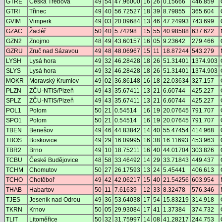
GTRE
Česká Třebová
49
54
47.96000
16
26
0.15666
446.859
GTRI
Třinec
49
40
56.72527
18
39
8.79855
365.604
GVIM
Vimperk
49
03
20.09684
13
46
47.24993
743.699
GZAC
Žacléř
50
40
5.74298
15
55
40.98588
637.622
GZN2
Znojmo
48
49
43.60157
16
05
9.23642
279.466
GZRU
Zruč nad Sázavou
49
48
48.06967
15
11
18.87244
543.279
LYSH
Lysá hora
49
32
46.28428
18
26
51.31401
1374.903
SLYS
Lysá hora
49
32
46.28428
18
26
51.31401
1374.903
MOKR
Moravský Krumlov
49
02
36.86148
16
18
22.03634
327.157
PLZN
ZČU-NTIS/Plzeň
49
43
35.67411
13
21
6.60744
425.227
SPLZ
ZČU-NTIS/Plzeň
49
43
35.67411
13
21
6.60744
425.227
POL1
Polom
50
21
0.54514
16
19
20.07645
791.707
SPO1
Polom
50
21
0.54514
16
19
20.07645
791.707
TBEN
Benešov
49
46
44.83842
14
40
55.47454
414.968
TBOS
Boskovice
49
29
16.09995
16
38
16.11693
453.963
TBR2
Brno
49
10
18.75211
16
40
44.01704
303.826
TCBU
České Budějovice
48
58
33.46492
14
29
33.71843
449.437
TCHM
Chomutov
50
27
26.17593
13
24
5.45441
406.613
TCHO
Chotěboř
49
42
42.06217
15
40
21.54256
603.954
THAB
Habartov
50
11
7.61639
12
33
8.32478
576.346
TJES
Jeseník nad Odrou
49
36
53.64038
17
54
15.83219
314.918
TKRN
Krnov
50
05
29.93084
17
41
1.37384
374.732
TLIT
Litoměřice
50
32
31.75997
14
08
41.28217
244.753