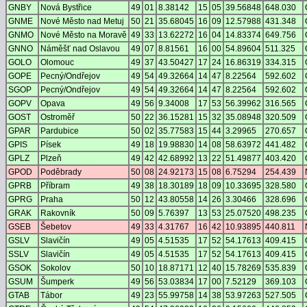
GNBY
Nová Bystřice
49
01
8.38142
15
05
39.56848
648.030
GNME
Nové Město nad Metuj
50
21
35.68045
16
09
12.57988
431.348
GNMO
Nové Město na Moravě
49
33
13.62272
16
04
14.83374
649.756
GNNO
Náměšť nad Oslavou
49
07
8.81561
16
00
54.89604
511.325
GOLO
Olomouc
49
37
43.50427
17
24
16.86319
334.315
GOPE
Pecný/Ondřejov
49
54
49.32664
14
47
8.22564
592.602
SGOP
Pecný/Ondřejov
49
54
49.32664
14
47
8.22564
592.602
GOPV
Opava
49
56
9.34008
17
53
56.39962
316.565
GOST
Ostroměř
50
22
36.15281
15
32
35.08948
320.509
GPAR
Pardubice
50
02
35.77583
15
44
3.29965
270.657
GPIS
Písek
49
18
19.98830
14
08
58.63972
441.482
GPLZ
Plzeň
49
42
42.68992
13
22
51.49877
403.420
GPOD
Poděbrady
50
08
24.92173
15
08
6.75294
254.439
GPRB
Příbram
49
38
18.30189
18
09
10.33695
328.580
GPRG
Praha
50
12
43.80558
14
26
3.30466
328.696
GRAK
Rakovník
50
09
5.76397
13
53
25.07520
498.235
GSEB
Šebetov
49
33
4.31767
16
42
10.93895
440.811
GSLV
Slavičín
49
05
4.51535
17
52
54.17613
409.415
SSLV
Slavičín
49
05
4.51535
17
52
54.17613
409.415
GSOK
Sokolov
50
10
18.87171
12
40
15.78269
535.839
GSUM
Šumperk
49
56
53.03834
17
00
7.52129
369.103
GTAB
Tábor
49
23
55.99758
14
38
53.97263
527.505