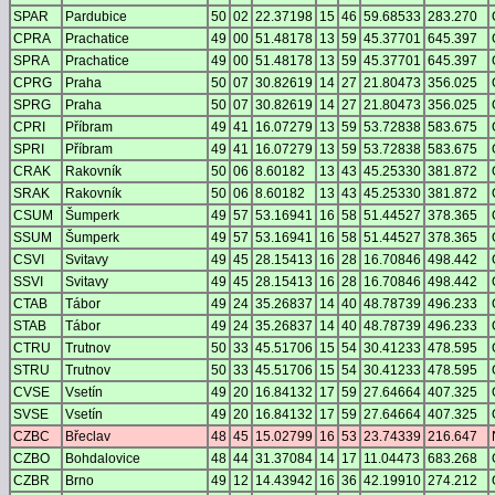
SPAR
Pardubice
50
02
22.37198
15
46
59.68533
283.270
CPRA
Prachatice
49
00
51.48178
13
59
45.37701
645.397
SPRA
Prachatice
49
00
51.48178
13
59
45.37701
645.397
CPRG
Praha
50
07
30.82619
14
27
21.80473
356.025
SPRG
Praha
50
07
30.82619
14
27
21.80473
356.025
CPRI
Příbram
49
41
16.07279
13
59
53.72838
583.675
SPRI
Příbram
49
41
16.07279
13
59
53.72838
583.675
CRAK
Rakovník
50
06
8.60182
13
43
45.25330
381.872
SRAK
Rakovník
50
06
8.60182
13
43
45.25330
381.872
CSUM
Šumperk
49
57
53.16941
16
58
51.44527
378.365
SSUM
Šumperk
49
57
53.16941
16
58
51.44527
378.365
CSVI
Svitavy
49
45
28.15413
16
28
16.70846
498.442
SSVI
Svitavy
49
45
28.15413
16
28
16.70846
498.442
CTAB
Tábor
49
24
35.26837
14
40
48.78739
496.233
STAB
Tábor
49
24
35.26837
14
40
48.78739
496.233
CTRU
Trutnov
50
33
45.51706
15
54
30.41233
478.595
STRU
Trutnov
50
33
45.51706
15
54
30.41233
478.595
CVSE
Vsetín
49
20
16.84132
17
59
27.64664
407.325
SVSE
Vsetín
49
20
16.84132
17
59
27.64664
407.325
CZBC
Břeclav
48
45
15.02799
16
53
23.74339
216.647
CZBO
Bohdalovice
48
44
31.37084
14
17
11.04473
683.268
CZBR
Brno
49
12
14.43942
16
36
42.19910
274.212