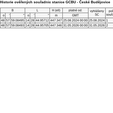
Historie ověřených souřadnic stanice GCBU - České Budějovice
B
L
H (ell)
platné od:
vyhlášeny
poř
SC
souř
o
'
"
o
'
"
m
GMT
48
57
59.08495
14
28
44.95712
447.347
25.08.2024 00:00
25.08.2024
1
48
57
59.08493
14
28
44.95705
447.346
31.05.2026 00:00
31.05.2026
2