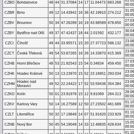
01.0
CZBO
Bohdalovice
48
44
31.37084
14
17
11.04473
683.268
00:0
31.0
CZBR
Brno
49
12
14.43942
16
36
42.19910
274.212
00:0
27.0
CZBV
Broumov
50
34
47.26289
16
19
43.98589
478.850
00:0
30.0
CZBY
Bystřice nad Olší
49
37
47.42437
18
44
2.01592
432.177
00:0
23.0
CZCI
Čihošť
49
44
33.95571
15
20
27.37723
588.132
00:0
23.0
CZCT
Česká Třebová
49
54
53.87265
16
26
14.33870
415.369
00:0
27.0
CZHB
Horní Břečkov
48
53
21.92543
15
54
0.34834
459.450
00:0
23.0
CZHK
Hradec Králové
50
13
13.23970
15
52
23.18951
293.034
00:0
Hradec nad
23.0
CZHM
49
52
22.24422
17
52
53.59436
354.384
Moravicí
00:0
28.0
CZKO
Kolín
50
01
23.91978
15
12
9.81069
264.313
00:0
01.1
CZKV
Karlovy Vary
50
14
16.27589
12
50
27.23502
461.689
00:0
01.1
CZLT
Litoměřice
50
32
17.19849
14
07
51.91620
233.929
00:0
15.0
CZNB
Nový Bor
50
45
54.19049
14
33
12.48835
428.634
00:0
01.1