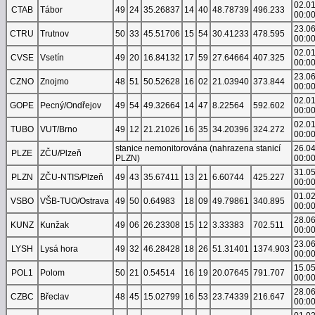
02.0
CTAB
Tábor
49
24
35.26837
14
40
48.78739
496.233
00:0
23.0
CTRU
Trutnov
50
33
45.51706
15
54
30.41233
478.595
00:0
02.0
CVSE
Vsetín
49
20
16.84132
17
59
27.64664
407.325
00:0
23.0
CZNO
Znojmo
48
51
50.52628
16
02
21.03940
373.844
00:0
02.0
GOPE
Pecný/Ondřejov
49
54
49.32664
14
47
8.22564
592.602
00:0
02.0
TUBO
VUT/Brno
49
12
21.21026
16
35
34.20396
324.272
00:0
stanice nemonitorována (nahrazena stanicí
26.0
PLZE
ZČU/Plzeň
PLZN)
00:0
31.0
PLZN
ZČU-NTIS/Plzeň
49
43
35.67411
13
21
6.60744
425.227
00:0
01.0
VSBO
VŠB-TUO/Ostrava
49
50
0.64983
18
09
49.79861
340.895
00:0
28.0
KUNZ
Kunžak
49
06
26.23308
15
12
3.33383
702.511
00:0
23.0
LYSH
Lysá hora
49
32
46.28428
18
26
51.31401
1374.903
00:0
15.0
POL1
Polom
50
21
0.54514
16
19
20.07645
791.707
00:0
28.0
CZBC
Břeclav
48
45
15.02799
16
53
23.74339
216.647
00:0