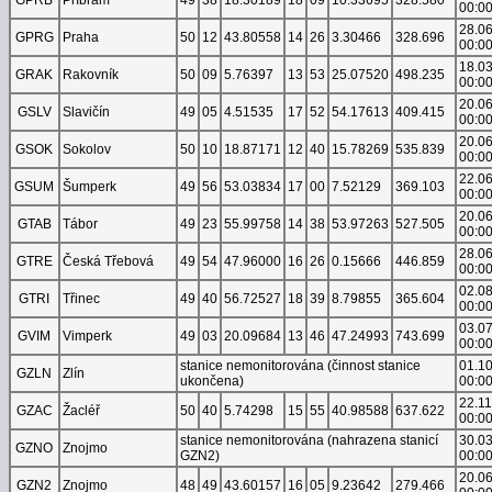
00:0
28.0
GPRG
Praha
50
12
43.80558
14
26
3.30466
328.696
00:0
18.0
GRAK
Rakovník
50
09
5.76397
13
53
25.07520
498.235
00:0
20.0
GSLV
Slavičín
49
05
4.51535
17
52
54.17613
409.415
00:0
20.0
GSOK
Sokolov
50
10
18.87171
12
40
15.78269
535.839
00:0
22.0
GSUM
Šumperk
49
56
53.03834
17
00
7.52129
369.103
00:0
20.0
GTAB
Tábor
49
23
55.99758
14
38
53.97263
527.505
00:0
28.0
GTRE
Česká Třebová
49
54
47.96000
16
26
0.15666
446.859
00:0
02.0
GTRI
Třinec
49
40
56.72527
18
39
8.79855
365.604
00:0
03.0
GVIM
Vimperk
49
03
20.09684
13
46
47.24993
743.699
00:0
stanice nemonitorována (činnost stanice
01.1
GZLN
Zlín
ukončena)
00:0
22.1
GZAC
Žacléř
50
40
5.74298
15
55
40.98588
637.622
00:0
stanice nemonitorována (nahrazena stanicí
30.0
GZNO
Znojmo
GZN2)
00:0
20.0
GZN2
Znojmo
48
49
43.60157
16
05
9.23642
279.466