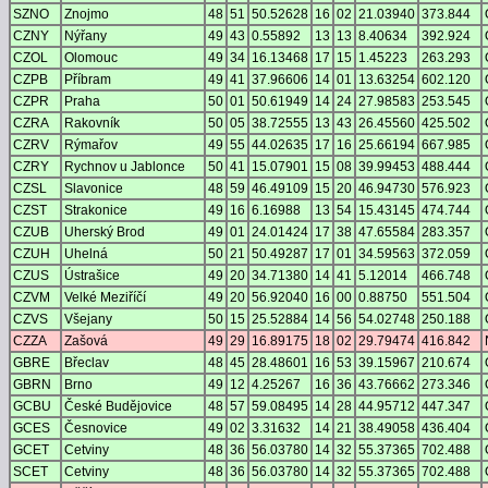
SZNO
Znojmo
48
51
50.52628
16
02
21.03940
373.844
CZNY
Nýřany
49
43
0.55892
13
13
8.40634
392.924
CZOL
Olomouc
49
34
16.13468
17
15
1.45223
263.293
CZPB
Příbram
49
41
37.96606
14
01
13.63254
602.120
CZPR
Praha
50
01
50.61949
14
24
27.98583
253.545
CZRA
Rakovník
50
05
38.72555
13
43
26.45560
425.502
CZRV
Rýmařov
49
55
44.02635
17
16
25.66194
667.985
CZRY
Rychnov u Jablonce
50
41
15.07901
15
08
39.99453
488.444
CZSL
Slavonice
48
59
46.49109
15
20
46.94730
576.923
CZST
Strakonice
49
16
6.16988
13
54
15.43145
474.744
CZUB
Uherský Brod
49
01
24.01424
17
38
47.65584
283.357
CZUH
Uhelná
50
21
50.49287
17
01
34.59563
372.059
CZUS
Ústrašice
49
20
34.71380
14
41
5.12014
466.748
CZVM
Velké Meziříčí
49
20
56.92040
16
00
0.88750
551.504
CZVS
Všejany
50
15
25.52884
14
56
54.02748
250.188
CZZA
Zašová
49
29
16.89175
18
02
29.79474
416.842
GBRE
Břeclav
48
45
28.48601
16
53
39.15967
210.674
GBRN
Brno
49
12
4.25267
16
36
43.76662
273.346
GCBU
České Budějovice
48
57
59.08495
14
28
44.95712
447.347
GCES
Česnovice
49
02
3.31632
14
21
38.49058
436.404
GCET
Cetviny
48
36
56.03780
14
32
55.37365
702.488
SCET
Cetviny
48
36
56.03780
14
32
55.37365
702.488