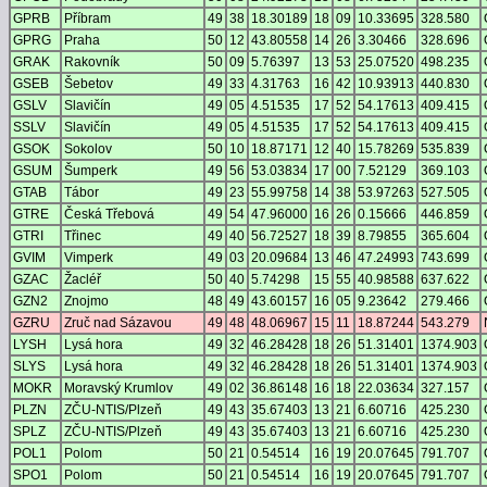
GPRB
Příbram
49
38
18.30189
18
09
10.33695
328.580
GPRG
Praha
50
12
43.80558
14
26
3.30466
328.696
GRAK
Rakovník
50
09
5.76397
13
53
25.07520
498.235
GSEB
Šebetov
49
33
4.31763
16
42
10.93913
440.830
GSLV
Slavičín
49
05
4.51535
17
52
54.17613
409.415
SSLV
Slavičín
49
05
4.51535
17
52
54.17613
409.415
GSOK
Sokolov
50
10
18.87171
12
40
15.78269
535.839
GSUM
Šumperk
49
56
53.03834
17
00
7.52129
369.103
GTAB
Tábor
49
23
55.99758
14
38
53.97263
527.505
GTRE
Česká Třebová
49
54
47.96000
16
26
0.15666
446.859
GTRI
Třinec
49
40
56.72527
18
39
8.79855
365.604
GVIM
Vimperk
49
03
20.09684
13
46
47.24993
743.699
GZAC
Žacléř
50
40
5.74298
15
55
40.98588
637.622
GZN2
Znojmo
48
49
43.60157
16
05
9.23642
279.466
GZRU
Zruč nad Sázavou
49
48
48.06967
15
11
18.87244
543.279
LYSH
Lysá hora
49
32
46.28428
18
26
51.31401
1374.903
SLYS
Lysá hora
49
32
46.28428
18
26
51.31401
1374.903
MOKR
Moravský Krumlov
49
02
36.86148
16
18
22.03634
327.157
PLZN
ZČU-NTIS/Plzeň
49
43
35.67403
13
21
6.60716
425.230
SPLZ
ZČU-NTIS/Plzeň
49
43
35.67403
13
21
6.60716
425.230
POL1
Polom
50
21
0.54514
16
19
20.07645
791.707
SPO1
Polom
50
21
0.54514
16
19
20.07645
791.707