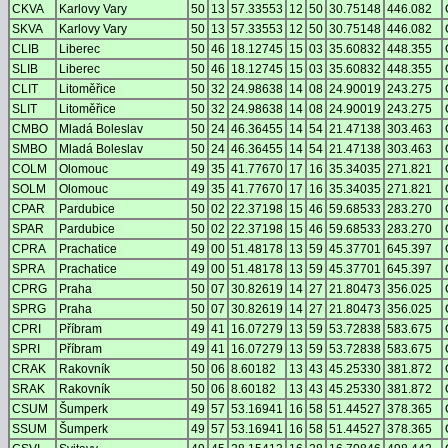
CKVA
Karlovy Vary
50
13
57.33553
12
50
30.75148
446.082
SKVA
Karlovy Vary
50
13
57.33553
12
50
30.75148
446.082
CLIB
Liberec
50
46
18.12745
15
03
35.60832
448.355
SLIB
Liberec
50
46
18.12745
15
03
35.60832
448.355
CLIT
Litoměřice
50
32
24.98638
14
08
24.90019
243.275
SLIT
Litoměřice
50
32
24.98638
14
08
24.90019
243.275
CMBO
Mladá Boleslav
50
24
46.36455
14
54
21.47138
303.463
SMBO
Mladá Boleslav
50
24
46.36455
14
54
21.47138
303.463
COLM
Olomouc
49
35
41.77670
17
16
35.34035
271.821
SOLM
Olomouc
49
35
41.77670
17
16
35.34035
271.821
CPAR
Pardubice
50
02
22.37198
15
46
59.68533
283.270
SPAR
Pardubice
50
02
22.37198
15
46
59.68533
283.270
CPRA
Prachatice
49
00
51.48178
13
59
45.37701
645.397
SPRA
Prachatice
49
00
51.48178
13
59
45.37701
645.397
CPRG
Praha
50
07
30.82619
14
27
21.80473
356.025
SPRG
Praha
50
07
30.82619
14
27
21.80473
356.025
CPRI
Příbram
49
41
16.07279
13
59
53.72838
583.675
SPRI
Příbram
49
41
16.07279
13
59
53.72838
583.675
CRAK
Rakovník
50
06
8.60182
13
43
45.25330
381.872
SRAK
Rakovník
50
06
8.60182
13
43
45.25330
381.872
CSUM
Šumperk
49
57
53.16941
16
58
51.44527
378.365
SSUM
Šumperk
49
57
53.16941
16
58
51.44527
378.365