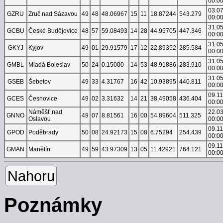
00:0
03.0
GZRU
Zruč nad Sázavou
49
48
48.06967
15
11
18.87244
543.279
00:0
31.0
GCBU
České Budějovice
48
57
59.08493
14
28
44.95705
447.346
00:0
31.0
GKYJ
Kyjov
49
01
29.91579
17
12
22.89352
285.584
00:0
31.0
GMBL
Mladá Boleslav
50
24
0.15000
14
53
48.91886
283.910
00:0
31.0
GSEB
Šebetov
49
33
4.31767
16
42
10.93895
440.811
00:0
09.1
GCES
Česnovice
49
02
3.31632
14
21
38.49058
436.404
00:0
Náměšť nad
22.0
GNNO
49
07
8.81561
16
00
54.89604
511.325
Oslavou
00:0
09.1
GPOD
Poděbrady
50
08
24.92173
15
08
6.75294
254.439
00:0
09.1
GMAN
Manětín
49
59
43.97309
13
05
11.42921
764.121
00:0
Nahoru
Poznámky