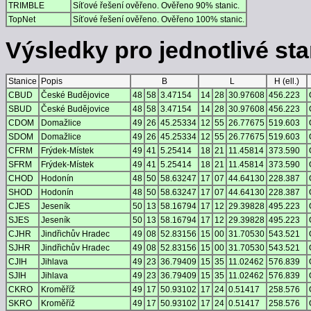
TRIMBLE
Síťové řešení ověřeno. Ověřeno 90% stanic.
TopNet
Síťové řešení ověřeno. Ověřeno 100% stanic.
Výsledky pro jednotlivé stan
Stanice
Popis
B
L
H (ell.)
CBUD
České Budějovice
48
58
3.47154
14
28
30.97608
456.223
SBUD
České Budějovice
48
58
3.47154
14
28
30.97608
456.223
CDOM
Domažlice
49
26
45.25334
12
55
26.77675
519.603
SDOM
Domažlice
49
26
45.25334
12
55
26.77675
519.603
CFRM
Frýdek-Místek
49
41
5.25414
18
21
11.45814
373.590
SFRM
Frýdek-Místek
49
41
5.25414
18
21
11.45814
373.590
CHOD
Hodonín
48
50
58.63247
17
07
44.64130
228.387
SHOD
Hodonín
48
50
58.63247
17
07
44.64130
228.387
CJES
Jeseník
50
13
58.16794
17
12
29.39828
495.223
SJES
Jeseník
50
13
58.16794
17
12
29.39828
495.223
CJHR
Jindřichův Hradec
49
08
52.83156
15
00
31.70530
543.521
SJHR
Jindřichův Hradec
49
08
52.83156
15
00
31.70530
543.521
CJIH
Jihlava
49
23
36.79409
15
35
11.02462
576.839
SJIH
Jihlava
49
23
36.79409
15
35
11.02462
576.839
CKRO
Kroměříž
49
17
50.93102
17
24
0.51417
258.576
SKRO
Kroměříž
49
17
50.93102
17
24
0.51417
258.576