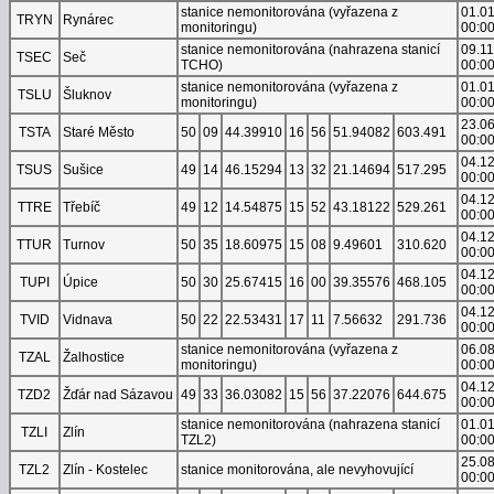
stanice nemonitorována (vyřazena z
01.0
TRYN
Rynárec
monitoringu)
00:0
stanice nemonitorována (nahrazena stanicí
09.1
TSEC
Seč
TCHO)
00:0
stanice nemonitorována (vyřazena z
01.0
TSLU
Šluknov
monitoringu)
00:0
23.0
TSTA
Staré Město
50
09
44.39910
16
56
51.94082
603.491
00:0
04.1
TSUS
Sušice
49
14
46.15294
13
32
21.14694
517.295
00:0
04.1
TTRE
Třebíč
49
12
14.54875
15
52
43.18122
529.261
00:0
04.1
TTUR
Turnov
50
35
18.60975
15
08
9.49601
310.620
00:0
04.1
TUPI
Úpice
50
30
25.67415
16
00
39.35576
468.105
00:0
04.1
TVID
Vidnava
50
22
22.53431
17
11
7.56632
291.736
00:0
stanice nemonitorována (vyřazena z
06.0
TZAL
Žalhostice
monitoringu)
00:0
04.1
TZD2
Žďár nad Sázavou
49
33
36.03082
15
56
37.22076
644.675
00:0
stanice nemonitorována (nahrazena stanicí
01.0
TZLI
Zlín
TZL2)
00:0
25.0
TZL2
Zlín - Kostelec
stanice monitorována, ale nevyhovující
00:0