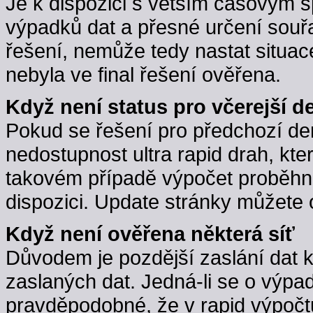
Je k dispozici s větším časovým 
výpadků dat a přesné určení souřa
řešení, nemůže tedy nastat situac
nebyla ve final řešení ověřena.
Když není status pro včerejší d
Pokud se řešení pro předchozí d
nedostupnost ultra rapid drah, kte
takovém případě výpočet proběhne,
dispozici. Update stránky můžete 
Když není ověřena některá síť
Důvodem je pozdější zaslání dat 
zaslaných dat. Jedná-li se o výpa
pravděpodobné, že v rapid výpočt