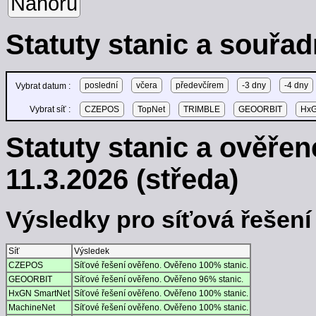
Nahoru
Statuty stanic a souřad
poslední
včera
předevčírem
-3 dny
-4 dny
Vybrat datum :
Vybrat síť :
CZEPOS
TopNet
TRIMBLE
GEOORBIT
HxG
Statuty stanic a ověře
11.3.2026 (středa)
Výsledky pro síťová řešení -
Síť
Výsledek
CZEPOS
Síťové řešení ověřeno. Ověřeno 100% stanic.
GEOORBIT
Síťové řešení ověřeno. Ověřeno 96% stanic.
HxGN SmartNet
Síťové řešení ověřeno. Ověřeno 100% stanic.
MachineNet
Síťové řešení ověřeno. Ověřeno 100% stanic.