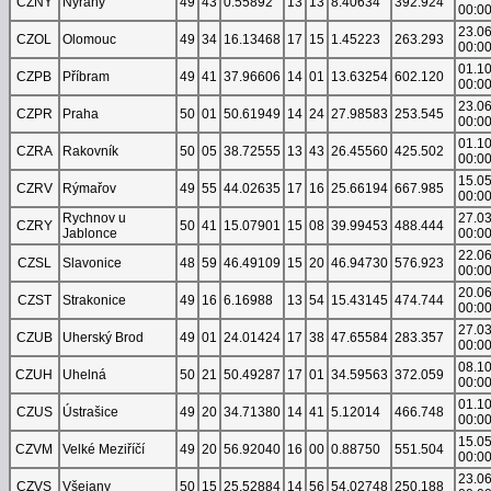
CZNY
Nýřany
49
43
0.55892
13
13
8.40634
392.924
00:0
23.0
CZOL
Olomouc
49
34
16.13468
17
15
1.45223
263.293
00:0
01.1
CZPB
Příbram
49
41
37.96606
14
01
13.63254
602.120
00:0
23.0
CZPR
Praha
50
01
50.61949
14
24
27.98583
253.545
00:0
01.1
CZRA
Rakovník
50
05
38.72555
13
43
26.45560
425.502
00:0
15.0
CZRV
Rýmařov
49
55
44.02635
17
16
25.66194
667.985
00:0
Rychnov u
27.0
CZRY
50
41
15.07901
15
08
39.99453
488.444
Jablonce
00:0
22.0
CZSL
Slavonice
48
59
46.49109
15
20
46.94730
576.923
00:0
20.0
CZST
Strakonice
49
16
6.16988
13
54
15.43145
474.744
00:0
27.0
CZUB
Uherský Brod
49
01
24.01424
17
38
47.65584
283.357
00:0
08.1
CZUH
Uhelná
50
21
50.49287
17
01
34.59563
372.059
00:0
01.1
CZUS
Ústrašice
49
20
34.71380
14
41
5.12014
466.748
00:0
15.0
CZVM
Velké Meziříčí
49
20
56.92040
16
00
0.88750
551.504
00:0
23.0
CZVS
Všejany
50
15
25.52884
14
56
54.02748
250.188