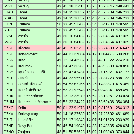
CSVI
Svitavy
49
45
28.15413
16
28
16.70846
498.442
SSVI
Svitavy
49
45
28.15413
16
28
16.70846
498.442
CTAB
Tábor
49
24
35.26837
14
40
48.78739
496.233
STAB
Tábor
49
24
35.26837
14
40
48.78739
496.233
CTRU
Trutnov
50
33
45.51706
15
54
30.41233
478.595
STRU
Trutnov
50
33
45.51706
15
54
30.41233
478.595
CVSE
Vsetín
49
20
16.84132
17
59
27.64664
407.325
SVSE
Vsetín
49
20
16.84132
17
59
27.64664
407.325
CZBC
Břeclav
48
45
15.02799
16
53
23.74339
216.647
CZBO
Bohdalovice
48
44
31.37084
14
17
11.04473
683.268
CZBR
Brno
49
12
14.43937
16
36
42.19922
274.210
CZBV
Broumov
50
34
47.26289
16
19
43.98589
478.850
CZBY
Bystřice nad Olší
49
37
47.42437
18
44
2.01592
432.177
CZCI
Čihošť
49
44
33.95571
15
20
27.37723
588.132
CZCT
Česká Třebová
49
54
53.87265
16
26
14.33870
415.369
CZHB
Horní Břečkov
48
53
21.92543
15
54
0.34834
459.450
CZHK
Hradec Králové
50
13
13.23970
15
52
23.18951
293.034
CZHM
Hradec nad Moravicí
49
52
22.24422
17
52
53.59436
354.384
CZKO
Kolín
50
01
23.91978
15
12
9.81069
264.313
CZKV
Karlovy Vary
50
14
16.27589
12
50
27.23502
461.689
CZLT
Litoměřice
50
32
17.19849
14
07
51.91620
233.929
CZNB
Nový Bor
50
45
54.19049
14
33
12.48835
428.634
CZNO
Znojmo
48
51
50.52628
16
02
21.03940
373.844