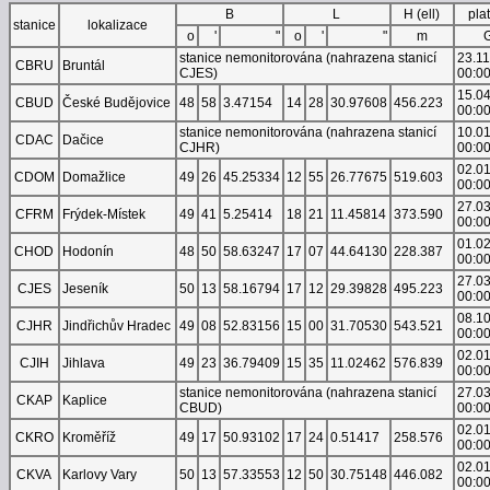
B
L
H (ell)
pla
stanice
lokalizace
o
'
"
o
'
"
m
stanice nemonitorována (nahrazena stanicí
23.1
CBRU
Bruntál
CJES)
00:0
15.0
CBUD
České Budějovice
48
58
3.47154
14
28
30.97608
456.223
00:0
stanice nemonitorována (nahrazena stanicí
10.0
CDAC
Dačice
CJHR)
00:0
02.0
CDOM
Domažlice
49
26
45.25334
12
55
26.77675
519.603
00:0
27.0
CFRM
Frýdek-Místek
49
41
5.25414
18
21
11.45814
373.590
00:0
01.0
CHOD
Hodonín
48
50
58.63247
17
07
44.64130
228.387
00:0
27.0
CJES
Jeseník
50
13
58.16794
17
12
29.39828
495.223
00:0
08.1
CJHR
Jindřichův Hradec
49
08
52.83156
15
00
31.70530
543.521
00:0
02.0
CJIH
Jihlava
49
23
36.79409
15
35
11.02462
576.839
00:0
stanice nemonitorována (nahrazena stanicí
27.0
CKAP
Kaplice
CBUD)
00:0
02.0
CKRO
Kroměříž
49
17
50.93102
17
24
0.51417
258.576
00:0
02.0
CKVA
Karlovy Vary
50
13
57.33553
12
50
30.75148
446.082
00:0