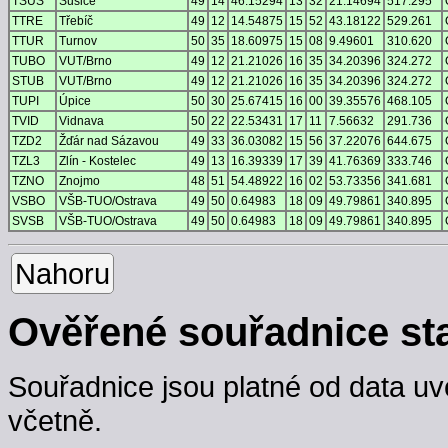
TSUS
Sušice
49
14
46.15294
13
32
21.14694
517.295
TTRE
Třebíč
49
12
14.54875
15
52
43.18122
529.261
TTUR
Turnov
50
35
18.60975
15
08
9.49601
310.620
TUBO
VUT/Brno
49
12
21.21026
16
35
34.20396
324.272
STUB
VUT/Brno
49
12
21.21026
16
35
34.20396
324.272
TUPI
Úpice
50
30
25.67415
16
00
39.35576
468.105
TVID
Vidnava
50
22
22.53431
17
11
7.56632
291.736
TZD2
Žďár nad Sázavou
49
33
36.03082
15
56
37.22076
644.675
TZL3
Zlín - Kostelec
49
13
16.39339
17
39
41.76369
333.746
TZNO
Znojmo
48
51
54.48922
16
02
53.73356
341.681
VSBO
VŠB-TUO/Ostrava
49
50
0.64983
18
09
49.79861
340.895
SVSB
VŠB-TUO/Ostrava
49
50
0.64983
18
09
49.79861
340.895
Nahoru
Ověřené souřadnice st
Souřadnice jsou platné od data uv
včetně.