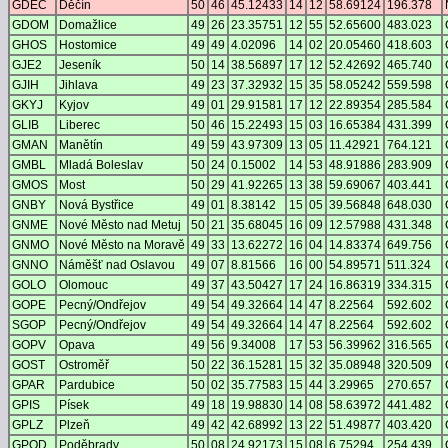
GDEC
Děčín
50
46
45.12433
14
12
58.69124
196.378
GDOM
Domažlice
49
26
23.35751
12
55
52.65600
483.023
GHOS
Hostomice
49
49
4.02096
14
02
20.05460
418.603
GJE2
Jeseník
50
14
38.56897
17
12
52.42692
465.740
GJIH
Jihlava
49
23
37.32932
15
35
58.05242
559.598
GKYJ
Kyjov
49
01
29.91581
17
12
22.89354
285.584
GLIB
Liberec
50
46
15.22493
15
03
16.65384
431.399
GMAN
Manětín
49
59
43.97309
13
05
11.42921
764.121
GMBL
Mladá Boleslav
50
24
0.15002
14
53
48.91886
283.909
GMOS
Most
50
29
41.92265
13
38
59.69067
403.441
GNBY
Nová Bystřice
49
01
8.38142
15
05
39.56848
648.030
GNME
Nové Město nad Metuj
50
21
35.68045
16
09
12.57988
431.348
GNMO
Nové Město na Moravě
49
33
13.62272
16
04
14.83374
649.756
GNNO
Náměšť nad Oslavou
49
07
8.81566
16
00
54.89571
511.324
GOLO
Olomouc
49
37
43.50427
17
24
16.86319
334.315
GOPE
Pecný/Ondřejov
49
54
49.32664
14
47
8.22564
592.602
SGOP
Pecný/Ondřejov
49
54
49.32664
14
47
8.22564
592.602
GOPV
Opava
49
56
9.34008
17
53
56.39962
316.565
GOST
Ostroměř
50
22
36.15281
15
32
35.08948
320.509
GPAR
Pardubice
50
02
35.77583
15
44
3.29965
270.657
GPIS
Písek
49
18
19.98830
14
08
58.63972
441.482
GPLZ
Plzeň
49
42
42.68992
13
22
51.49877
403.420
GPOD
Poděbrady
50
08
24.92173
15
08
6.75294
254.439