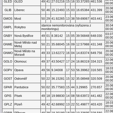
GLED
GLED
49
41
27.01216
15
16
33.37265
461.536
00:0
20.0
GLIB
Liberec
50
46
15.22493
15
03
16.65384
431.399
00:0
23.0
GMOS
Most
50
29
41.92265
13
38
59.69067
403.441
00:0
stanice nemonitorována (vyřazena z
30.0
GMPL
Rokytno
monitoringu)
00:0
03.0
GNBY
Nová Bystřice
49
01
8.38142
15
05
39.56848
648.030
00:0
Nové Město nad
20.0
GNME
50
21
35.68045
16
09
12.57988
431.348
Metuj
00:0
Nové Město na
20.0
GNMO
49
33
13.62272
16
04
14.83374
649.756
Moravě
00:0
22.0
GOLO
Olomouc
49
37
43.50427
17
24
16.86319
334.315
00:0
18.0
GOPV
Opava
49
56
9.34008
17
53
56.39962
316.565
00:0
20.0
GOST
Ostroměř
50
22
36.15281
15
32
35.08948
320.509
00:0
20.0
GPAR
Pardubice
50
02
35.77583
15
44
3.29965
270.657
00:0
22.0
GPIS
Písek
49
18
19.98830
14
08
58.63972
441.482
00:0
18.0
GPLZ
Plzeň
49
42
42.68992
13
22
51.49877
403.420
00:0
22.0
GPRB
Příbram
49
38
18.30189
18
09
10.33695
328.580