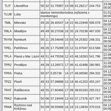
23.0
TLIT
Litoměřice
50
32
31.75997
14
08
41.28217
244.753
00:0
stanice nemonitorována (vyřazena z
01.0
TLUB
Luby
monitoringu)
00:0
04.1
TMIL
Milevsko
49
26
26.40547
14
22
40.22949
506.078
00:0
04.1
TMLA
Mladějov
49
49
30.27038
16
35
18.70238
467.030
00:0
04.1
TNYM
Nymburk
50
11
29.54648
15
03
34.25302
248.331
00:0
30.0
TPEL
Pelhřimov
49
26
17.75289
15
12
31.97047
613.566
00:0
22.0
TPLA
Planá u Mar. Lázní
49
51
44.75558
12
43
46.16283
541.796
00:0
31.0
TPR2
Prostějov
49
28
13.26972
17
06
41.42488
280.981
00:0
04.1
TPRA
Praha
50
07
5.05736
14
27
49.00590
294.332
00:0
22.0
TPZ2
Plzeň
49
43
57.09898
13
18
46.41203
455.247
00:0
04.1
TRAT
Ratíškovice
48
55
27.60466
17
09
38.83183
265.012
00:0
18.0
TRK2
Rakovník
50
06
37.19449
13
43
37.17376
427.767
00:0
Rychnov nad
04.1
TRNK
50
09
58.55996
16
16
15.13839
370.016
Kněžnou
00:0