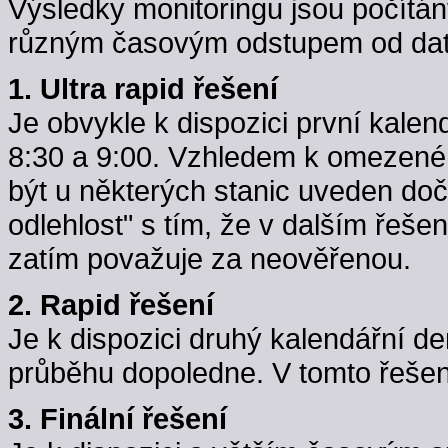
Výsledky monitoringu jsou počítán
různým časovým odstupem od data
1. Ultra rapid řešení
Je obvykle k dispozici první kale
8:30 a 9:00. Vzhledem k omezené k
být u některých stanic uveden do
odlehlost" s tím, že v dalším řeše
zatím považuje za neověřenou.
2. Rapid řešení
Je k dispozici druhý kalendářní d
průběhu dopoledne. V tomto řešení j
3. Finální řešení