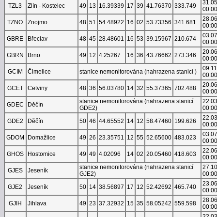
31.0
TZL3
Zlín - Kostelec
49
13
16.39339
17
39
41.76370
333.749
00:0
28.0
TZNO
Znojmo
48
51
54.48922
16
02
53.73356
341.681
00:0
03.0
GBRE
Břeclav
48
45
28.48601
16
53
39.15967
210.674
00:0
20.0
GBRN
Brno
49
12
4.25267
16
36
43.76662
273.346
00:0
09.1
GCIM
Čimelice
stanice nemonitorována (nahrazena stanicí )
00:0
20.0
GCET
Cetviny
48
36
56.03780
14
32
55.37365
702.488
00:0
stanice nemonitorována (nahrazena stanicí
22.0
GDEC
Děčín
GDE2)
00:0
22.0
GDE2
Děčín
50
46
44.65552
14
12
58.47460
199.626
00:0
03.0
GDOM
Domažlice
49
26
23.35751
12
55
52.65600
483.023
00:0
22.0
GHOS
Hostomice
49
49
4.02096
14
02
20.05460
418.603
00:0
stanice nemonitorována (nahrazena stanicí
27.1
GJES
Jeseník
GJE2)
00:0
23.0
GJE2
Jeseník
50
14
38.56897
17
12
52.42692
465.740
00:0
28.0
GJIH
Jihlava
49
23
37.32932
15
35
58.05242
559.598
00:0
22.0