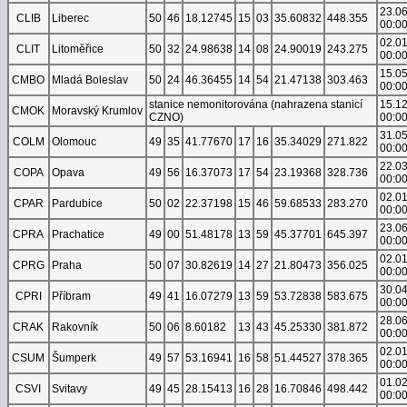
23.0
CLIB
Liberec
50
46
18.12745
15
03
35.60832
448.355
00:0
02.0
CLIT
Litoměřice
50
32
24.98638
14
08
24.90019
243.275
00:0
15.0
CMBO
Mladá Boleslav
50
24
46.36455
14
54
21.47138
303.463
00:0
stanice nemonitorována (nahrazena stanicí
15.1
CMOK
Moravský Krumlov
CZNO)
00:0
31.0
COLM
Olomouc
49
35
41.77670
17
16
35.34029
271.822
00:0
22.0
COPA
Opava
49
56
16.37073
17
54
23.19368
328.736
00:0
02.0
CPAR
Pardubice
50
02
22.37198
15
46
59.68533
283.270
00:0
23.0
CPRA
Prachatice
49
00
51.48178
13
59
45.37701
645.397
00:0
02.0
CPRG
Praha
50
07
30.82619
14
27
21.80473
356.025
00:0
30.0
CPRI
Příbram
49
41
16.07279
13
59
53.72838
583.675
00:0
28.0
CRAK
Rakovník
50
06
8.60182
13
43
45.25330
381.872
00:0
02.0
CSUM
Šumperk
49
57
53.16941
16
58
51.44527
378.365
00:0
01.0
CSVI
Svitavy
49
45
28.15413
16
28
16.70846
498.442
00:0