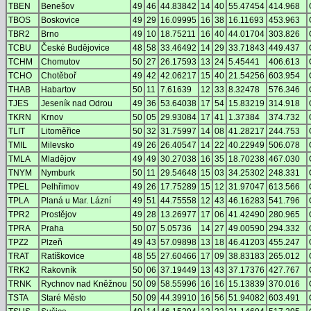
TBEN
Benešov
49
46
44.83842
14
40
55.47454
414.968
TBOS
Boskovice
49
29
16.09995
16
38
16.11693
453.963
TBR2
Brno
49
10
18.75211
16
40
44.01704
303.826
TCBU
České Budějovice
48
58
33.46492
14
29
33.71843
449.437
TCHM
Chomutov
50
27
26.17593
13
24
5.45441
406.613
TCHO
Chotěboř
49
42
42.06217
15
40
21.54256
603.954
THAB
Habartov
50
11
7.61639
12
33
8.32478
576.346
TJES
Jeseník nad Odrou
49
36
53.64038
17
54
15.83219
314.918
TKRN
Krnov
50
05
29.93084
17
41
1.37384
374.732
TLIT
Litoměřice
50
32
31.75997
14
08
41.28217
244.753
TMIL
Milevsko
49
26
26.40547
14
22
40.22949
506.078
TMLA
Mladějov
49
49
30.27038
16
35
18.70238
467.030
TNYM
Nymburk
50
11
29.54648
15
03
34.25302
248.331
TPEL
Pelhřimov
49
26
17.75289
15
12
31.97047
613.566
TPLA
Planá u Mar. Lázní
49
51
44.75558
12
43
46.16283
541.796
TPR2
Prostějov
49
28
13.26977
17
06
41.42490
280.965
TPRA
Praha
50
07
5.05736
14
27
49.00590
294.332
TPZ2
Plzeň
49
43
57.09898
13
18
46.41203
455.247
TRAT
Ratíškovice
48
55
27.60466
17
09
38.83183
265.012
TRK2
Rakovník
50
06
37.19449
13
43
37.17376
427.767
TRNK
Rychnov nad Kněžnou
50
09
58.55996
16
16
15.13839
370.016
TSTA
Staré Město
50
09
44.39910
16
56
51.94082
603.491