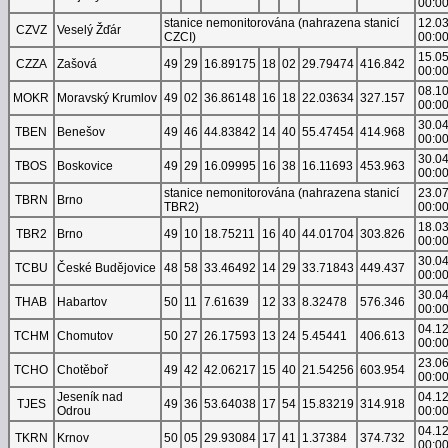
00:0
stanice nemonitorována (nahrazena stanicí
12.0
CZVZ
Veselý Žďár
CZCI)
00:0
15.0
CZZA
Zašová
49
29
16.89175
18
02
29.79474
416.842
00:0
08.1
MOKR
Moravský Krumlov
49
02
36.86148
16
18
22.03634
327.157
00:0
30.0
TBEN
Benešov
49
46
44.83842
14
40
55.47454
414.968
00:0
30.0
TBOS
Boskovice
49
29
16.09995
16
38
16.11693
453.963
00:0
stanice nemonitorována (nahrazena stanicí
23.0
TBRN
Brno
TBR2)
00:0
18.0
TBR2
Brno
49
10
18.75211
16
40
44.01704
303.826
00:0
30.0
TCBU
České Budějovice
48
58
33.46492
14
29
33.71843
449.437
00:0
30.0
THAB
Habartov
50
11
7.61639
12
33
8.32478
576.346
00:0
04.1
TCHM
Chomutov
50
27
26.17593
13
24
5.45441
406.613
00:0
23.0
TCHO
Chotěboř
49
42
42.06217
15
40
21.54256
603.954
00:0
Jeseník nad
04.1
TJES
49
36
53.64038
17
54
15.83219
314.918
Odrou
00:0
04.1
TKRN
Krnov
50
05
29.93084
17
41
1.37384
374.732
00:0