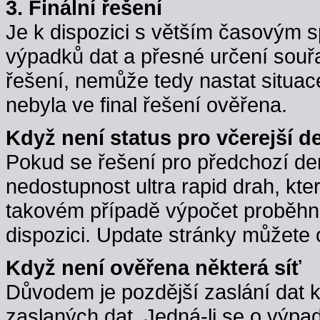
3. Finální řešení
Je k dispozici s větším časovým 
výpadků dat a přesné určení souřa
řešení, nemůže tedy nastat situac
nebyla ve final řešení ověřena.
Když není status pro včerejší d
Pokud se řešení pro předchozí d
nedostupnost ultra rapid drah, kte
takovém případě výpočet proběhne,
dispozici. Update stránky můžete 
Když není ověřena některá síť
Důvodem je pozdější zaslání dat 
zaslaných dat. Jedná-li se o výpa