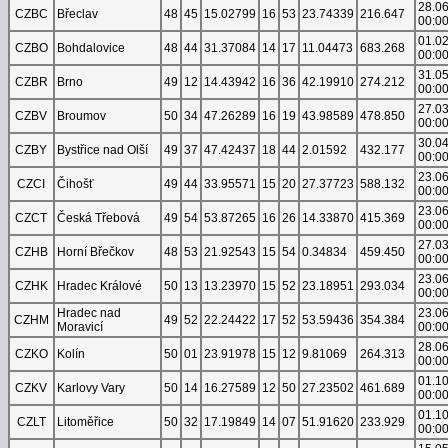
28.0
CZBC
Břeclav
48
45
15.02799
16
53
23.74339
216.647
00:0
01.0
CZBO
Bohdalovice
48
44
31.37084
14
17
11.04473
683.268
00:0
31.0
CZBR
Brno
49
12
14.43942
16
36
42.19910
274.212
00:0
27.0
CZBV
Broumov
50
34
47.26289
16
19
43.98589
478.850
00:0
30.0
CZBY
Bystřice nad Olší
49
37
47.42437
18
44
2.01592
432.177
00:0
23.0
CZCI
Čihošť
49
44
33.95571
15
20
27.37723
588.132
00:0
23.0
CZCT
Česká Třebová
49
54
53.87265
16
26
14.33870
415.369
00:0
27.0
CZHB
Horní Břečkov
48
53
21.92543
15
54
0.34834
459.450
00:0
23.0
CZHK
Hradec Králové
50
13
13.23970
15
52
23.18951
293.034
00:0
Hradec nad
23.0
CZHM
49
52
22.24422
17
52
53.59436
354.384
Moravicí
00:0
28.0
CZKO
Kolín
50
01
23.91978
15
12
9.81069
264.313
00:0
01.1
CZKV
Karlovy Vary
50
14
16.27589
12
50
27.23502
461.689
00:0
01.1
CZLT
Litoměřice
50
32
17.19849
14
07
51.91620
233.929
00:0