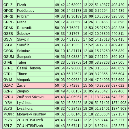
GPLZ
Plzeň
49
42
42.68992
13
22
51.49877
403.420
GPOD
Poděbrady
50
08
24.92173
15
08
6.75294
254.439
GPRB
Příbram
49
38
18.30189
18
09
10.33695
328.580
GPRG
Praha
50
12
43.80558
14
26
3.30466
328.696
GRAK
Rakovník
50
09
5.76397
13
53
25.07520
498.235
GSEB
Šebetov
49
33
4.31767
16
42
10.93895
440.811
GSLV
Slavičín
49
05
4.51535
17
52
54.17613
409.415
SSLV
Slavičín
49
05
4.51535
17
52
54.17613
409.415
GSOK
Sokolov
50
10
18.87171
12
40
15.78269
535.839
GSUM
Šumperk
49
56
53.03834
17
00
7.52129
369.103
GTAB
Tábor
49
23
55.99758
14
38
53.97263
527.505
GTRE
Česká Třebová
49
54
47.96000
16
26
0.15666
446.859
GTRI
Třinec
49
40
56.72527
18
39
8.79855
365.604
GVIM
Vimperk
49
03
20.09684
13
46
47.24993
743.699
GZAC
Žacléř
50
40
5.74298
15
55
40.98588
637.622
GZN2
Znojmo
48
49
43.60157
16
05
9.23642
279.466
GZRU
Zruč nad Sázavou
49
48
48.06967
15
11
18.87244
543.279
LYSH
Lysá hora
49
32
46.28428
18
26
51.31401
1374.903
SLYS
Lysá hora
49
32
46.28428
18
26
51.31401
1374.903
MOKR
Moravský Krumlov
49
02
36.86148
16
18
22.03634
327.157
PLZN
ZČU-NTIS/Plzeň
49
43
35.67411
13
21
6.60744
425.227
SPLZ
ZČU-NTIS/Plzeň
49
43
35.67411
13
21
6.60744
425.227