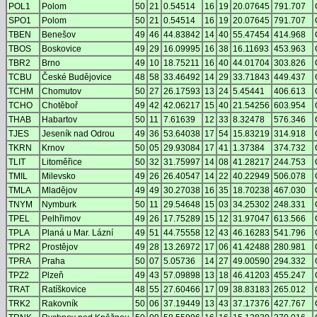
POL1
Polom
50
21
0.54514
16
19
20.07645
791.707
SPO1
Polom
50
21
0.54514
16
19
20.07645
791.707
TBEN
Benešov
49
46
44.83842
14
40
55.47454
414.968
TBOS
Boskovice
49
29
16.09995
16
38
16.11693
453.963
TBR2
Brno
49
10
18.75211
16
40
44.01704
303.826
TCBU
České Budějovice
48
58
33.46492
14
29
33.71843
449.437
TCHM
Chomutov
50
27
26.17593
13
24
5.45441
406.613
TCHO
Chotěboř
49
42
42.06217
15
40
21.54256
603.954
THAB
Habartov
50
11
7.61639
12
33
8.32478
576.346
TJES
Jeseník nad Odrou
49
36
53.64038
17
54
15.83219
314.918
TKRN
Krnov
50
05
29.93084
17
41
1.37384
374.732
TLIT
Litoměřice
50
32
31.75997
14
08
41.28217
244.753
TMIL
Milevsko
49
26
26.40547
14
22
40.22949
506.078
TMLA
Mladějov
49
49
30.27038
16
35
18.70238
467.030
TNYM
Nymburk
50
11
29.54648
15
03
34.25302
248.331
TPEL
Pelhřimov
49
26
17.75289
15
12
31.97047
613.566
TPLA
Planá u Mar. Lázní
49
51
44.75558
12
43
46.16283
541.796
TPR2
Prostějov
49
28
13.26972
17
06
41.42488
280.981
TPRA
Praha
50
07
5.05736
14
27
49.00590
294.332
TPZ2
Plzeň
49
43
57.09898
13
18
46.41203
455.247
TRAT
Ratíškovice
48
55
27.60466
17
09
38.83183
265.012
TRK2
Rakovník
50
06
37.19449
13
43
37.17376
427.767