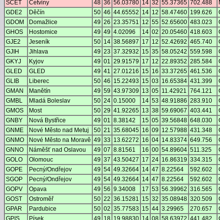
SCET
Cetviny
48
36
56.03780
14
32
55.37365
702.488
GDE2
Děčín
50
46
44.65552
14
12
58.47460
199.626
GDOM
Domažlice
49
26
23.35751
12
55
52.65600
483.023
GHOS
Hostomice
49
49
4.02096
14
02
20.05460
418.603
GJE2
Jeseník
50
14
38.56897
17
12
52.42692
465.740
GJIH
Jihlava
49
23
37.32932
15
35
58.05242
559.598
GKYJ
Kyjov
49
01
29.91579
17
12
22.89352
285.584
GLED
GLED
49
41
27.01216
15
16
33.37265
461.536
GLIB
Liberec
50
46
15.22493
15
03
16.65384
431.399
GMAN
Manětín
49
59
43.97309
13
05
11.42921
764.121
GMBL
Mladá Boleslav
50
24
0.15000
14
53
48.91886
283.910
GMOS
Most
50
29
41.92265
13
38
59.69067
403.441
GNBY
Nová Bystřice
49
01
8.38142
15
05
39.56848
648.030
GNME
Nové Město nad Metuj
50
21
35.68045
16
09
12.57988
431.348
GNMO
Nové Město na Moravě
49
33
13.62272
16
04
14.83374
649.756
GNNO
Náměšť nad Oslavou
49
07
8.81561
16
00
54.89604
511.325
GOLO
Olomouc
49
37
43.50427
17
24
16.86319
334.315
GOPE
Pecný/Ondřejov
49
54
49.32664
14
47
8.22564
592.602
SGOP
Pecný/Ondřejov
49
54
49.32664
14
47
8.22564
592.602
GOPV
Opava
49
56
9.34008
17
53
56.39962
316.565
GOST
Ostroměř
50
22
36.15281
15
32
35.08948
320.509
GPAR
Pardubice
50
02
35.77583
15
44
3.29965
270.657
GPIS
Písek
49
18
19.98830
14
08
58.63972
441.482