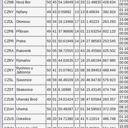
15.0
CZNB
Nový Bor
50
45
54.19049
14
33
12.48835
428.634
00:0
01.1
CZNY
Nýřany
49
43
0.55892
13
13
8.40634
392.924
00:0
23.0
CZOL
Olomouc
49
34
16.13468
17
15
1.45223
263.293
00:0
01.1
CZPB
Příbram
49
41
37.96606
14
01
13.63254
602.120
00:0
23.0
CZPR
Praha
50
01
50.61949
14
24
27.98583
253.545
00:0
01.1
CZRA
Rakovník
50
05
38.72555
13
43
26.45560
425.502
00:0
15.0
CZRV
Rýmařov
49
55
44.02635
17
16
25.66194
667.985
00:0
Rychnov u
27.0
CZRY
50
41
15.07901
15
08
39.99453
488.444
Jablonce
00:0
22.0
CZSL
Slavonice
48
59
46.49109
15
20
46.94730
576.923
00:0
20.0
CZST
Strakonice
49
16
6.16988
13
54
15.43145
474.744
00:0
27.0
CZUB
Uherský Brod
49
01
24.01424
17
38
47.65584
283.357
00:0
08.1
CZUH
Uhelná
50
21
50.49287
17
01
34.59563
372.059
00:0
01.1
CZUS
Ústrašice
49
20
34.71380
14
41
5.12014
466.748
00:0
15.0