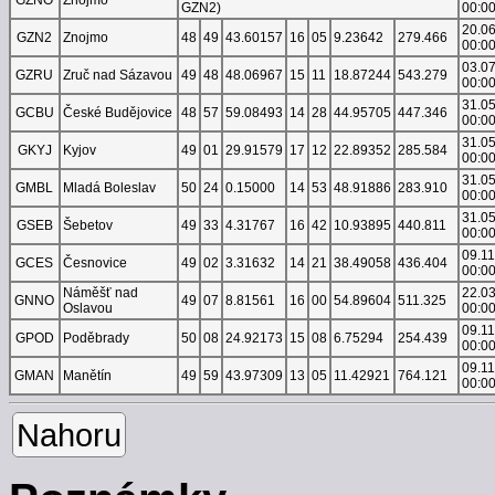
GZN2)
00:0
20.0
GZN2
Znojmo
48
49
43.60157
16
05
9.23642
279.466
00:0
03.0
GZRU
Zruč nad Sázavou
49
48
48.06967
15
11
18.87244
543.279
00:0
31.0
GCBU
České Budějovice
48
57
59.08493
14
28
44.95705
447.346
00:0
31.0
GKYJ
Kyjov
49
01
29.91579
17
12
22.89352
285.584
00:0
31.0
GMBL
Mladá Boleslav
50
24
0.15000
14
53
48.91886
283.910
00:0
31.0
GSEB
Šebetov
49
33
4.31767
16
42
10.93895
440.811
00:0
09.1
GCES
Česnovice
49
02
3.31632
14
21
38.49058
436.404
00:0
Náměšť nad
22.0
GNNO
49
07
8.81561
16
00
54.89604
511.325
Oslavou
00:0
09.1
GPOD
Poděbrady
50
08
24.92173
15
08
6.75294
254.439
00:0
09.1
GMAN
Manětín
49
59
43.97309
13
05
11.42921
764.121
00:0
Nahoru