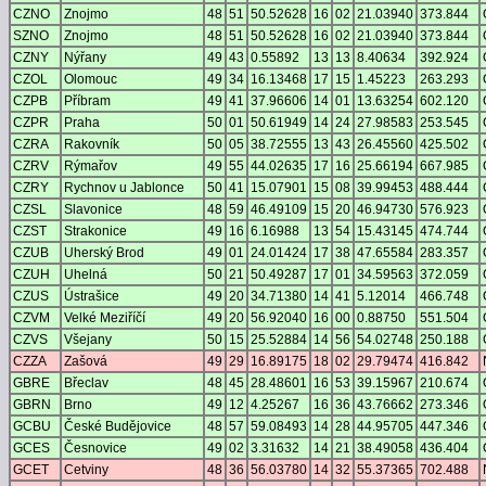
CZNO
Znojmo
48
51
50.52628
16
02
21.03940
373.844
SZNO
Znojmo
48
51
50.52628
16
02
21.03940
373.844
CZNY
Nýřany
49
43
0.55892
13
13
8.40634
392.924
CZOL
Olomouc
49
34
16.13468
17
15
1.45223
263.293
CZPB
Příbram
49
41
37.96606
14
01
13.63254
602.120
CZPR
Praha
50
01
50.61949
14
24
27.98583
253.545
CZRA
Rakovník
50
05
38.72555
13
43
26.45560
425.502
CZRV
Rýmařov
49
55
44.02635
17
16
25.66194
667.985
CZRY
Rychnov u Jablonce
50
41
15.07901
15
08
39.99453
488.444
CZSL
Slavonice
48
59
46.49109
15
20
46.94730
576.923
CZST
Strakonice
49
16
6.16988
13
54
15.43145
474.744
CZUB
Uherský Brod
49
01
24.01424
17
38
47.65584
283.357
CZUH
Uhelná
50
21
50.49287
17
01
34.59563
372.059
CZUS
Ústrašice
49
20
34.71380
14
41
5.12014
466.748
CZVM
Velké Meziříčí
49
20
56.92040
16
00
0.88750
551.504
CZVS
Všejany
50
15
25.52884
14
56
54.02748
250.188
CZZA
Zašová
49
29
16.89175
18
02
29.79474
416.842
GBRE
Břeclav
48
45
28.48601
16
53
39.15967
210.674
GBRN
Brno
49
12
4.25267
16
36
43.76662
273.346
GCBU
České Budějovice
48
57
59.08493
14
28
44.95705
447.346
GCES
Česnovice
49
02
3.31632
14
21
38.49058
436.404
GCET
Cetviny
48
36
56.03780
14
32
55.37365
702.488