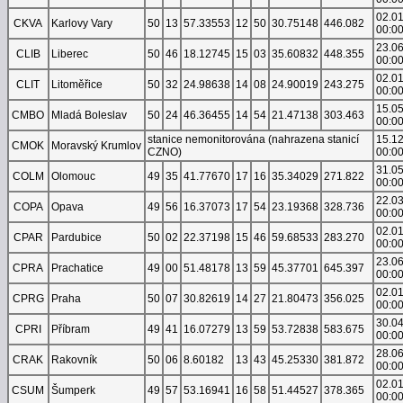
02.0
CKVA
Karlovy Vary
50
13
57.33553
12
50
30.75148
446.082
00:0
23.0
CLIB
Liberec
50
46
18.12745
15
03
35.60832
448.355
00:0
02.0
CLIT
Litoměřice
50
32
24.98638
14
08
24.90019
243.275
00:0
15.0
CMBO
Mladá Boleslav
50
24
46.36455
14
54
21.47138
303.463
00:0
stanice nemonitorována (nahrazena stanicí
15.1
CMOK
Moravský Krumlov
CZNO)
00:0
31.0
COLM
Olomouc
49
35
41.77670
17
16
35.34029
271.822
00:0
22.0
COPA
Opava
49
56
16.37073
17
54
23.19368
328.736
00:0
02.0
CPAR
Pardubice
50
02
22.37198
15
46
59.68533
283.270
00:0
23.0
CPRA
Prachatice
49
00
51.48178
13
59
45.37701
645.397
00:0
02.0
CPRG
Praha
50
07
30.82619
14
27
21.80473
356.025
00:0
30.0
CPRI
Příbram
49
41
16.07279
13
59
53.72838
583.675
00:0
28.0
CRAK
Rakovník
50
06
8.60182
13
43
45.25330
381.872
00:0
02.0
CSUM
Šumperk
49
57
53.16941
16
58
51.44527
378.365
00:0