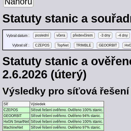
Nahoru
Statuty stanic a souřad
poslední
včera
předevčírem
-3 dny
-4 dny
Vybrat datum :
Vybrat síť :
CZEPOS
TopNet
TRIMBLE
GEOORBIT
HxG
Statuty stanic a ověře
2.6.2026 (úterý)
Výsledky pro síťová řešení -
Síť
Výsledek
CZEPOS
Síťové řešení ověřeno. Ověřeno 100% stanic.
GEOORBIT
Síťové řešení ověřeno. Ověřeno 94% stanic.
HxGN SmartNet
Síťové řešení ověřeno. Ověřeno 100% stanic.
MachineNet
Síťové řešení ověřeno. Ověřeno 97% stanic.