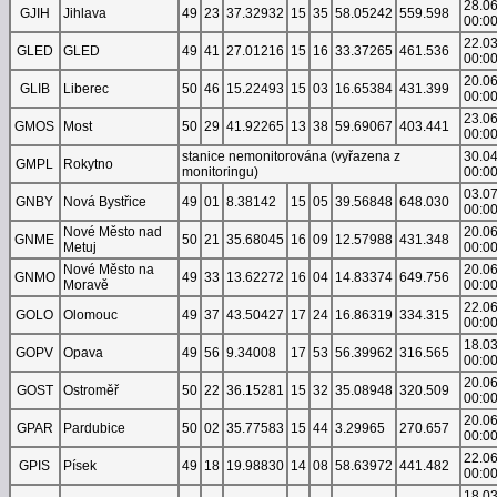
28.0
GJIH
Jihlava
49
23
37.32932
15
35
58.05242
559.598
00:0
22.0
GLED
GLED
49
41
27.01216
15
16
33.37265
461.536
00:0
20.0
GLIB
Liberec
50
46
15.22493
15
03
16.65384
431.399
00:0
23.0
GMOS
Most
50
29
41.92265
13
38
59.69067
403.441
00:0
stanice nemonitorována (vyřazena z
30.0
GMPL
Rokytno
monitoringu)
00:0
03.0
GNBY
Nová Bystřice
49
01
8.38142
15
05
39.56848
648.030
00:0
Nové Město nad
20.0
GNME
50
21
35.68045
16
09
12.57988
431.348
Metuj
00:0
Nové Město na
20.0
GNMO
49
33
13.62272
16
04
14.83374
649.756
Moravě
00:0
22.0
GOLO
Olomouc
49
37
43.50427
17
24
16.86319
334.315
00:0
18.0
GOPV
Opava
49
56
9.34008
17
53
56.39962
316.565
00:0
20.0
GOST
Ostroměř
50
22
36.15281
15
32
35.08948
320.509
00:0
20.0
GPAR
Pardubice
50
02
35.77583
15
44
3.29965
270.657
00:0
22.0
GPIS
Písek
49
18
19.98830
14
08
58.63972
441.482
00:0
18.0