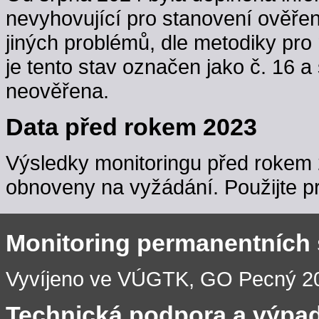
nevyhovující pro stanovení ověřen
jiných problémů, dle metodiky pro 
je tento stav označen jako č. 16 a
neověřena.
Data před rokem 2023
Výsledky monitoringu před rokem 
obnoveny na vyžádání. Použijte pr
Monitoring permanentních
Vyvíjeno ve VÚGTK, GO Pecný 201
Technická podpora a výpa