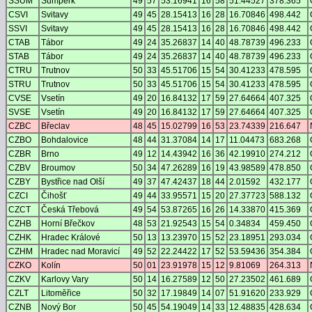
SSUM
Šumperk
49
57
53.16941
16
58
51.44527
378.365
CSVI
Svitavy
49
45
28.15413
16
28
16.70846
498.442
SSVI
Svitavy
49
45
28.15413
16
28
16.70846
498.442
CTAB
Tábor
49
24
35.26837
14
40
48.78739
496.233
STAB
Tábor
49
24
35.26837
14
40
48.78739
496.233
CTRU
Trutnov
50
33
45.51706
15
54
30.41233
478.595
STRU
Trutnov
50
33
45.51706
15
54
30.41233
478.595
CVSE
Vsetín
49
20
16.84132
17
59
27.64664
407.325
SVSE
Vsetín
49
20
16.84132
17
59
27.64664
407.325
CZBC
Břeclav
48
45
15.02799
16
53
23.74339
216.647
CZBO
Bohdalovice
48
44
31.37084
14
17
11.04473
683.268
CZBR
Brno
49
12
14.43942
16
36
42.19910
274.212
CZBV
Broumov
50
34
47.26289
16
19
43.98589
478.850
CZBY
Bystřice nad Olší
49
37
47.42437
18
44
2.01592
432.177
CZCI
Čihošť
49
44
33.95571
15
20
27.37723
588.132
CZCT
Česká Třebová
49
54
53.87265
16
26
14.33870
415.369
CZHB
Horní Břečkov
48
53
21.92543
15
54
0.34834
459.450
CZHK
Hradec Králové
50
13
13.23970
15
52
23.18951
293.034
CZHM
Hradec nad Moravicí
49
52
22.24422
17
52
53.59436
354.384
CZKO
Kolín
50
01
23.91978
15
12
9.81069
264.313
CZKV
Karlovy Vary
50
14
16.27589
12
50
27.23502
461.689
CZLT
Litoměřice
50
32
17.19849
14
07
51.91620
233.929
CZNB
Nový Bor
50
45
54.19049
14
33
12.48835
428.634