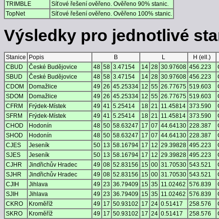
TRIMBLE
Síťové řešení ověřeno. Ověřeno 90% stanic.
TopNet
Síťové řešení ověřeno. Ověřeno 100% stanic.
Výsledky pro jednotlivé stan
Stanice
Popis
B
L
H (ell.)
CBUD
České Budějovice
48
58
3.47154
14
28
30.97608
456.223
SBUD
České Budějovice
48
58
3.47154
14
28
30.97608
456.223
CDOM
Domažlice
49
26
45.25334
12
55
26.77675
519.603
SDOM
Domažlice
49
26
45.25334
12
55
26.77675
519.603
CFRM
Frýdek-Místek
49
41
5.25414
18
21
11.45814
373.590
SFRM
Frýdek-Místek
49
41
5.25414
18
21
11.45814
373.590
CHOD
Hodonín
48
50
58.63247
17
07
44.64130
228.387
SHOD
Hodonín
48
50
58.63247
17
07
44.64130
228.387
CJES
Jeseník
50
13
58.16794
17
12
29.39828
495.223
SJES
Jeseník
50
13
58.16794
17
12
29.39828
495.223
CJHR
Jindřichův Hradec
49
08
52.83156
15
00
31.70530
543.521
SJHR
Jindřichův Hradec
49
08
52.83156
15
00
31.70530
543.521
CJIH
Jihlava
49
23
36.79409
15
35
11.02462
576.839
SJIH
Jihlava
49
23
36.79409
15
35
11.02462
576.839
CKRO
Kroměříž
49
17
50.93102
17
24
0.51417
258.576
SKRO
Kroměříž
49
17
50.93102
17
24
0.51417
258.576