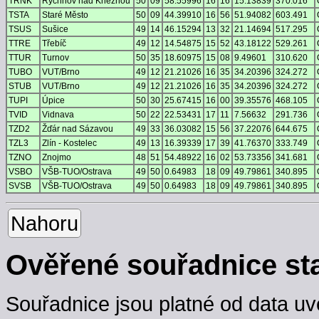
TRNK
Rychnov nad Kněžnou
50
09
58.55996
16
16
15.13839
370.016
TSTA
Staré Město
50
09
44.39910
16
56
51.94082
603.491
TSUS
Sušice
49
14
46.15294
13
32
21.14694
517.295
TTRE
Třebíč
49
12
14.54875
15
52
43.18122
529.261
TTUR
Turnov
50
35
18.60975
15
08
9.49601
310.620
TUBO
VUT/Brno
49
12
21.21026
16
35
34.20396
324.272
STUB
VUT/Brno
49
12
21.21026
16
35
34.20396
324.272
TUPI
Úpice
50
30
25.67415
16
00
39.35576
468.105
TVID
Vidnava
50
22
22.53431
17
11
7.56632
291.736
TZD2
Žďár nad Sázavou
49
33
36.03082
15
56
37.22076
644.675
TZL3
Zlín - Kostelec
49
13
16.39339
17
39
41.76370
333.749
TZNO
Znojmo
48
51
54.48922
16
02
53.73356
341.681
VSBO
VŠB-TUO/Ostrava
49
50
0.64983
18
09
49.79861
340.895
SVSB
VŠB-TUO/Ostrava
49
50
0.64983
18
09
49.79861
340.895
Nahoru
Ověřené souřadnice st
Souřadnice jsou platné od data uv