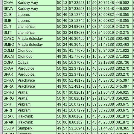
CKVA
Karlovy Vary
50
13
57.33553
12
50
30.75148
446.082
SKVA
Karlovy Vary
50
13
57.33553
12
50
30.75148
446.082
CLIB
Liberec
50
46
18.12745
15
03
35.60832
448.355
SLIB
Liberec
50
46
18.12745
15
03
35.60832
448.355
CLIT
Litoměřice
50
32
24.98638
14
08
24.90019
243.275
SLIT
Litoměřice
50
32
24.98638
14
08
24.90019
243.275
CMBO
Mladá Boleslav
50
24
46.36455
14
54
21.47138
303.463
SMBO
Mladá Boleslav
50
24
46.36455
14
54
21.47138
303.463
COLM
Olomouc
49
35
41.77670
17
16
35.34029
271.822
SOLM
Olomouc
49
35
41.77670
17
16
35.34029
271.822
COPA
Opava
49
56
16.37073
17
54
23.19368
328.736
CPAR
Pardubice
50
02
22.37198
15
46
59.68533
283.270
SPAR
Pardubice
50
02
22.37198
15
46
59.68533
283.270
CPRA
Prachatice
49
00
51.48178
13
59
45.37701
645.397
SPRA
Prachatice
49
00
51.48178
13
59
45.37701
645.397
CPRG
Praha
50
07
30.82619
14
27
21.80473
356.025
SPRG
Praha
50
07
30.82619
14
27
21.80473
356.025
CPRI
Příbram
49
41
16.07279
13
59
53.72838
583.675
SPRI
Příbram
49
41
16.07279
13
59
53.72838
583.675
CRAK
Rakovník
50
06
8.60182
13
43
45.25330
381.872
SRAK
Rakovník
50
06
8.60182
13
43
45.25330
381.872
CSUM
Šumperk
49
57
53.16941
16
58
51.44527
378.365