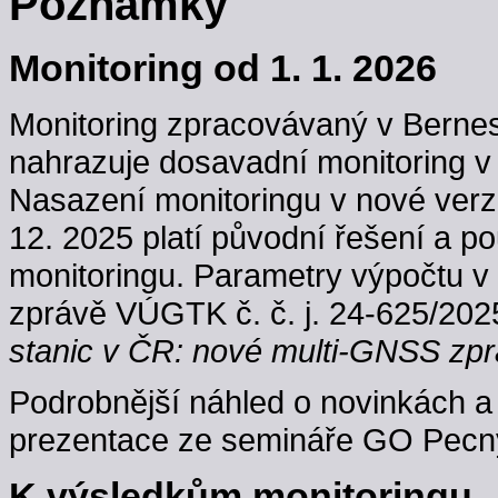
Poznámky
Monitoring od 1. 1. 2026
Monitoring zpracovávaný v Berne
nahrazuje dosavadní monitoring v
Nasazení monitoringu v nové verzi
12. 2025 platí původní řešení a p
monitoringu. Parametry výpočtu v
zprávě VÚGTK č. č. j. 24-625/202
stanic v ČR: nové multi-GNSS zpr
Podrobnější náhled o novinkách a 
prezentace ze semináře GO Pecný
K výsledkům monitoringu