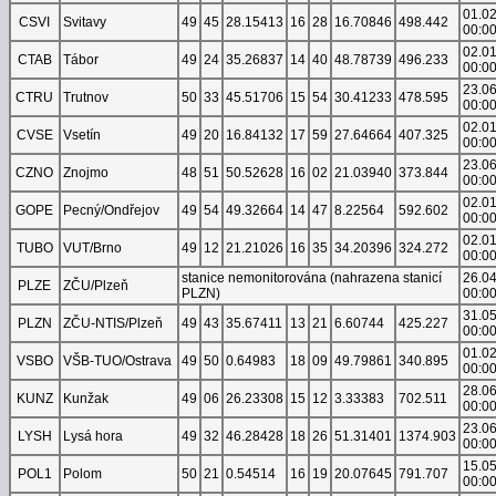
01.0
CSVI
Svitavy
49
45
28.15413
16
28
16.70846
498.442
00:0
02.0
CTAB
Tábor
49
24
35.26837
14
40
48.78739
496.233
00:0
23.0
CTRU
Trutnov
50
33
45.51706
15
54
30.41233
478.595
00:0
02.0
CVSE
Vsetín
49
20
16.84132
17
59
27.64664
407.325
00:0
23.0
CZNO
Znojmo
48
51
50.52628
16
02
21.03940
373.844
00:0
02.0
GOPE
Pecný/Ondřejov
49
54
49.32664
14
47
8.22564
592.602
00:0
02.0
TUBO
VUT/Brno
49
12
21.21026
16
35
34.20396
324.272
00:0
stanice nemonitorována (nahrazena stanicí
26.0
PLZE
ZČU/Plzeň
PLZN)
00:0
31.0
PLZN
ZČU-NTIS/Plzeň
49
43
35.67411
13
21
6.60744
425.227
00:0
01.0
VSBO
VŠB-TUO/Ostrava
49
50
0.64983
18
09
49.79861
340.895
00:0
28.0
KUNZ
Kunžak
49
06
26.23308
15
12
3.33383
702.511
00:0
23.0
LYSH
Lysá hora
49
32
46.28428
18
26
51.31401
1374.903
00:0
15.0
POL1
Polom
50
21
0.54514
16
19
20.07645
791.707
00:0