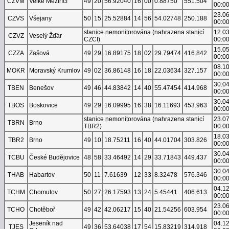
CZVM
Velké Meziříčí
49
20
56.92040
16
00
0.88750
551.504
00:0
23.0
CZVS
Všejany
50
15
25.52884
14
56
54.02748
250.188
00:0
stanice nemonitorována (nahrazena stanicí
12.0
CZVZ
Veselý Žďár
CZCI)
00:0
15.0
CZZA
Zašová
49
29
16.89175
18
02
29.79474
416.842
00:0
08.1
MOKR
Moravský Krumlov
49
02
36.86148
16
18
22.03634
327.157
00:0
30.0
TBEN
Benešov
49
46
44.83842
14
40
55.47454
414.968
00:0
30.0
TBOS
Boskovice
49
29
16.09995
16
38
16.11693
453.963
00:0
stanice nemonitorována (nahrazena stanicí
23.0
TBRN
Brno
TBR2)
00:0
18.0
TBR2
Brno
49
10
18.75211
16
40
44.01704
303.826
00:0
30.0
TCBU
České Budějovice
48
58
33.46492
14
29
33.71843
449.437
00:0
30.0
THAB
Habartov
50
11
7.61639
12
33
8.32478
576.346
00:0
04.1
TCHM
Chomutov
50
27
26.17593
13
24
5.45441
406.613
00:0
23.0
TCHO
Chotěboř
49
42
42.06217
15
40
21.54256
603.954
00:0
Jeseník nad
04.1
TJES
49
36
53.64038
17
54
15.83219
314.918