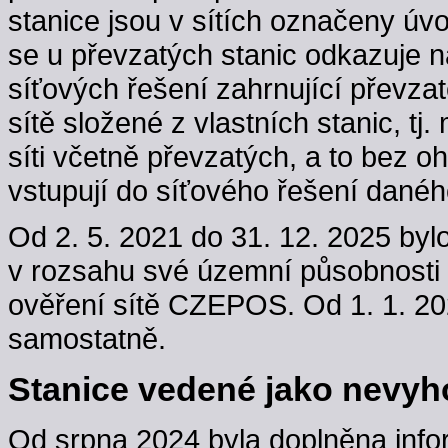
stanice jsou v sítích označeny úv
se u převzatých stanic odkazuje n
síťových řešení zahrnující převzaté
sítě složené z vlastních stanic, t
síti včetně převzatých, a to bez oh
vstupují do síťového řešení danéh
Od 2. 5. 2021 do 31. 12. 2025 byl
v rozsahu své územní působnosti
ověření sítě CZEPOS. Od 1. 1. 202
samostatně.
Stanice vedené jako nevyho
Od srpna 2024 byla doplněna info