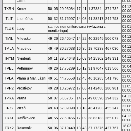
Odrou
00:0
04.1
TKRN
Krnov
50
05
29.93084
17
41
1.37384
374.732
00:0
23.0
TLIT
Litoměřice
50
32
31.75997
14
08
41.28217
244.753
00:0
stanice nemonitorována (vyřazena z
01.0
TLUB
Luby
monitoringu)
00:0
04.1
TMIL
Milevsko
49
26
26.40547
14
22
40.22949
506.078
00:0
04.1
TMLA
Mladějov
49
49
30.27038
16
35
18.70238
467.030
00:0
04.1
TNYM
Nymburk
50
11
29.54648
15
03
34.25302
248.331
00:0
30.0
TPEL
Pelhřimov
49
26
17.75289
15
12
31.97047
613.566
00:0
22.0
TPLA
Planá u Mar. Lázní
49
51
44.75558
12
43
46.16283
541.796
00:0
31.0
TPR2
Prostějov
49
28
13.26972
17
06
41.42488
280.981
00:0
04.1
TPRA
Praha
50
07
5.05736
14
27
49.00590
294.332
00:0
22.0
TPZ2
Plzeň
49
43
57.09898
13
18
46.41203
455.247
00:0
04.1
TRAT
Ratíškovice
48
55
27.60466
17
09
38.83183
265.012
00:0
18.0
TRK2
Rakovník
50
06
37.19449
13
43
37.17376
427.767
00:0