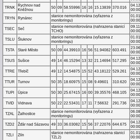
Rychnov nad
04.1
TRNK
50
09
58.55996
16
16
15.13839
370.016
Kněžnou
00:0
stanice nemonitorována (vyřazena z
01.0
TRYN
Rynárec
monitoringu)
00:0
stanice nemonitorována (nahrazena stanicí
09.1
TSEC
Seč
TCHO)
00:0
stanice nemonitorována (vyřazena z
01.0
TSLU
Šluknov
monitoringu)
00:0
23.0
TSTA
Staré Město
50
09
44.39910
16
56
51.94082
603.491
00:0
04.1
TSUS
Sušice
49
14
46.15294
13
32
21.14694
517.295
00:0
04.1
TTRE
Třebíč
49
12
14.54875
15
52
43.18122
529.261
00:0
04.1
TTUR
Turnov
50
35
18.60975
15
08
9.49601
310.620
00:0
04.1
TUPI
Úpice
50
30
25.67415
16
00
39.35576
468.105
00:0
04.1
TVID
Vidnava
50
22
22.53431
17
11
7.56632
291.736
00:0
stanice nemonitorována (vyřazena z
06.0
TZAL
Žalhostice
monitoringu)
00:0
04.1
TZD2
Žďár nad Sázavou
49
33
36.03082
15
56
37.22076
644.675
00:0
stanice nemonitorována (nahrazena stanicí
01.0
TZLI
Zlín
TZL2)
00:0