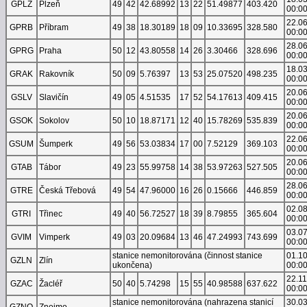
GPLZ
Plzeň
49
42
42.68992
13
22
51.49877
403.420
00:0
22.0
GPRB
Příbram
49
38
18.30189
18
09
10.33695
328.580
00:0
28.0
GPRG
Praha
50
12
43.80558
14
26
3.30466
328.696
00:0
18.0
GRAK
Rakovník
50
09
5.76397
13
53
25.07520
498.235
00:0
20.0
GSLV
Slavičín
49
05
4.51535
17
52
54.17613
409.415
00:0
20.0
GSOK
Sokolov
50
10
18.87171
12
40
15.78269
535.839
00:0
22.0
GSUM
Šumperk
49
56
53.03834
17
00
7.52129
369.103
00:0
20.0
GTAB
Tábor
49
23
55.99758
14
38
53.97263
527.505
00:0
28.0
GTRE
Česká Třebová
49
54
47.96000
16
26
0.15666
446.859
00:0
02.0
GTRI
Třinec
49
40
56.72527
18
39
8.79855
365.604
00:0
03.0
GVIM
Vimperk
49
03
20.09684
13
46
47.24993
743.699
00:0
stanice nemonitorována (činnost stanice
01.1
GZLN
Zlín
ukončena)
00:0
22.1
GZAC
Žacléř
50
40
5.74298
15
55
40.98588
637.622
00:0
stanice nemonitorována (nahrazena stanicí
30.0
GZNO
Znojmo