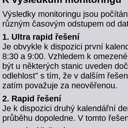
Výsledky monitoringu jsou počítán
různým časovým odstupem od data
1. Ultra rapid řešení
Je obvykle k dispozici první kale
8:30 a 9:00. Vzhledem k omezené k
být u některých stanic uveden do
odlehlost" s tím, že v dalším řeše
zatím považuje za neověřenou.
2. Rapid řešení
Je k dispozici druhý kalendářní d
průběhu dopoledne. V tomto řešení j