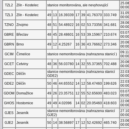
25.0
TZL2
Zlín - Kostelec
stanice monitorována, ale nevyhovující
00:0
31.0
TZL3
Zlín - Kostelec
49
13
16.39339
17
39
41.76370
333.749
00:0
28.0
TZNO
Znojmo
48
51
54.48922
16
02
53.73356
341.681
00:0
03.0
GBRE
Břeclav
48
45
28.48601
16
53
39.15967
210.674
00:0
20.0
GBRN
Brno
49
12
4.25267
16
36
43.76662
273.346
00:0
09.1
GCIM
Čimelice
stanice nemonitorována (nahrazena stanicí )
00:0
20.0
GCET
Cetviny
48
36
56.03780
14
32
55.37365
702.488
00:0
stanice nemonitorována (nahrazena stanicí
22.0
GDEC
Děčín
GDE2)
00:0
22.0
GDE2
Děčín
50
46
44.65552
14
12
58.47460
199.626
00:0
03.0
GDOM
Domažlice
49
26
23.35751
12
55
52.65600
483.023
00:0
22.0
GHOS
Hostomice
49
49
4.02096
14
02
20.05460
418.603
00:0
stanice nemonitorována (nahrazena stanicí
27.1
GJES
Jeseník
GJE2)
00:0
23.0
GJE2
Jeseník
50
14
38.56897
17
12
52.42692
465.740
00:0