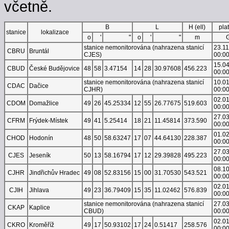
včetně.
B
L
H (ell)
pla
stanice
lokalizace
o
'
"
o
'
"
m
stanice nemonitorována (nahrazena stanicí
23.1
CBRU
Bruntál
CJES)
00:0
15.0
CBUD
České Budějovice
48
58
3.47154
14
28
30.97608
456.223
00:0
stanice nemonitorována (nahrazena stanicí
10.0
CDAC
Dačice
CJHR)
00:0
02.0
CDOM
Domažlice
49
26
45.25334
12
55
26.77675
519.603
00:0
27.0
CFRM
Frýdek-Místek
49
41
5.25414
18
21
11.45814
373.590
00:0
01.0
CHOD
Hodonín
48
50
58.63247
17
07
44.64130
228.387
00:0
27.0
CJES
Jeseník
50
13
58.16794
17
12
29.39828
495.223
00:0
08.1
CJHR
Jindřichův Hradec
49
08
52.83156
15
00
31.70530
543.521
00:0
02.0
CJIH
Jihlava
49
23
36.79409
15
35
11.02462
576.839
00:0
stanice nemonitorována (nahrazena stanicí
27.0
CKAP
Kaplice
CBUD)
00:0
02.0
CKRO
Kroměříž
49
17
50.93102
17
24
0.51417
258.576
00:0