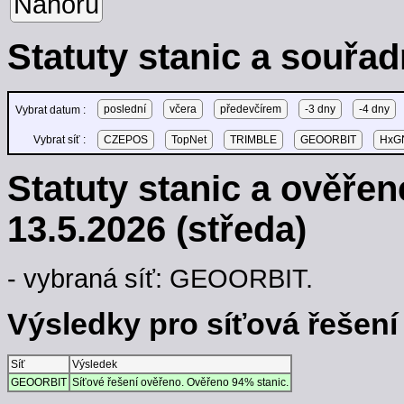
Nahoru
Statuty stanic a souřad
poslední
včera
předevčírem
-3 dny
-4 dny
Vybrat datum :
Vybrat síť :
CZEPOS
TopNet
TRIMBLE
GEOORBIT
HxGN
Statuty stanic a ověře
13.5.2026 (středa)
- vybraná síť: GEOORBIT.
Výsledky pro síťová řešení -
Síť
Výsledek
GEOORBIT
Síťové řešení ověřeno. Ověřeno 94% stanic.