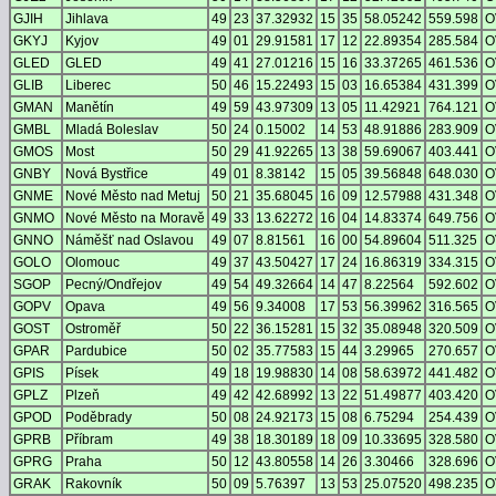
GJIH
Jihlava
49
23
37.32932
15
35
58.05242
559.598
O
GKYJ
Kyjov
49
01
29.91581
17
12
22.89354
285.584
O
GLED
GLED
49
41
27.01216
15
16
33.37265
461.536
O
GLIB
Liberec
50
46
15.22493
15
03
16.65384
431.399
O
GMAN
Manětín
49
59
43.97309
13
05
11.42921
764.121
O
GMBL
Mladá Boleslav
50
24
0.15002
14
53
48.91886
283.909
O
GMOS
Most
50
29
41.92265
13
38
59.69067
403.441
O
GNBY
Nová Bystřice
49
01
8.38142
15
05
39.56848
648.030
O
GNME
Nové Město nad Metuj
50
21
35.68045
16
09
12.57988
431.348
O
GNMO
Nové Město na Moravě
49
33
13.62272
16
04
14.83374
649.756
O
GNNO
Náměšť nad Oslavou
49
07
8.81561
16
00
54.89604
511.325
O
GOLO
Olomouc
49
37
43.50427
17
24
16.86319
334.315
O
SGOP
Pecný/Ondřejov
49
54
49.32664
14
47
8.22564
592.602
O
GOPV
Opava
49
56
9.34008
17
53
56.39962
316.565
O
GOST
Ostroměř
50
22
36.15281
15
32
35.08948
320.509
O
GPAR
Pardubice
50
02
35.77583
15
44
3.29965
270.657
O
GPIS
Písek
49
18
19.98830
14
08
58.63972
441.482
O
GPLZ
Plzeň
49
42
42.68992
13
22
51.49877
403.420
O
GPOD
Poděbrady
50
08
24.92173
15
08
6.75294
254.439
O
GPRB
Příbram
49
38
18.30189
18
09
10.33695
328.580
O
GPRG
Praha
50
12
43.80558
14
26
3.30466
328.696
O
GRAK
Rakovník
50
09
5.76397
13
53
25.07520
498.235
O