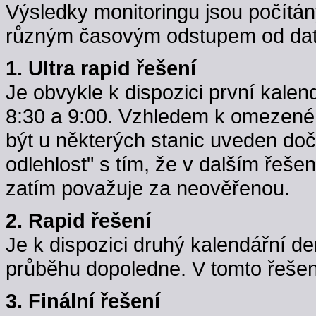
Výsledky monitoringu jsou počítán
různým časovým odstupem od data
1. Ultra rapid řešení
Je obvykle k dispozici první kale
8:30 a 9:00. Vzhledem k omezené k
být u některých stanic uveden do
odlehlost" s tím, že v dalším řeše
zatím považuje za neověřenou.
2. Rapid řešení
Je k dispozici druhý kalendářní d
průběhu dopoledne. V tomto řešení j
3. Finální řešení