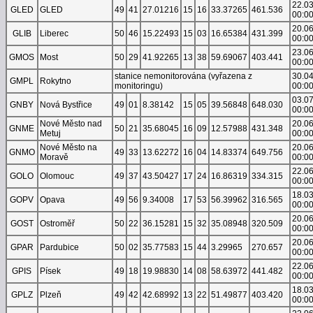
22.0
GLED
GLED
49
41
27.01216
15
16
33.37265
461.536
00:0
20.0
GLIB
Liberec
50
46
15.22493
15
03
16.65384
431.399
00:0
23.0
GMOS
Most
50
29
41.92265
13
38
59.69067
403.441
00:0
stanice nemonitorována (vyřazena z
30.0
GMPL
Rokytno
monitoringu)
00:0
03.0
GNBY
Nová Bystřice
49
01
8.38142
15
05
39.56848
648.030
00:0
Nové Město nad
20.0
GNME
50
21
35.68045
16
09
12.57988
431.348
Metuj
00:0
Nové Město na
20.0
GNMO
49
33
13.62272
16
04
14.83374
649.756
Moravě
00:0
22.0
GOLO
Olomouc
49
37
43.50427
17
24
16.86319
334.315
00:0
18.0
GOPV
Opava
49
56
9.34008
17
53
56.39962
316.565
00:0
20.0
GOST
Ostroměř
50
22
36.15281
15
32
35.08948
320.509
00:0
20.0
GPAR
Pardubice
50
02
35.77583
15
44
3.29965
270.657
00:0
22.0
GPIS
Písek
49
18
19.98830
14
08
58.63972
441.482
00:0
18.0
GPLZ
Plzeň
49
42
42.68992
13
22
51.49877
403.420
00:0