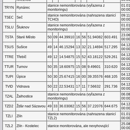
stanice nemonitorována (vyřazena z
01.0
TRYN
Rynárec
monitoringu)
00:0
stanice nemonitorována (nahrazena stanicí
09.1
TSEC
Seč
TCHO)
00:0
stanice nemonitorována (vyřazena z
01.0
TSLU
Šluknov
monitoringu)
00:0
23.0
TSTA
Staré Město
50
09
44.39910
16
56
51.94082
603.491
00:0
04.1
TSUS
Sušice
49
14
46.15294
13
32
21.14694
517.295
00:0
04.1
TTRE
Třebíč
49
12
14.54875
15
52
43.18122
529.261
00:0
04.1
TTUR
Turnov
50
35
18.60975
15
08
9.49601
310.620
00:0
04.1
TUPI
Úpice
50
30
25.67415
16
00
39.35576
468.105
00:0
04.1
TVID
Vidnava
50
22
22.53431
17
11
7.56632
291.736
00:0
stanice nemonitorována (vyřazena z
06.0
TZAL
Žalhostice
monitoringu)
00:0
04.1
TZD2
Žďár nad Sázavou
49
33
36.03082
15
56
37.22076
644.675
00:0
stanice nemonitorována (nahrazena stanicí
01.0
TZLI
Zlín
TZL2)
00:0
25.0
TZL2
Zlín - Kostelec
stanice monitorována, ale nevyhovující
00:0