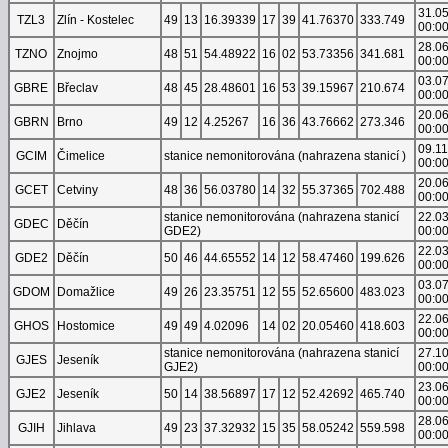
31.0
TZL3
Zlín - Kostelec
49
13
16.39339
17
39
41.76370
333.749
00:0
28.0
TZNO
Znojmo
48
51
54.48922
16
02
53.73356
341.681
00:0
03.0
GBRE
Břeclav
48
45
28.48601
16
53
39.15967
210.674
00:0
20.0
GBRN
Brno
49
12
4.25267
16
36
43.76662
273.346
00:0
09.1
GCIM
Čimelice
stanice nemonitorována (nahrazena stanicí )
00:0
20.0
GCET
Cetviny
48
36
56.03780
14
32
55.37365
702.488
00:0
stanice nemonitorována (nahrazena stanicí
22.0
GDEC
Děčín
GDE2)
00:0
22.0
GDE2
Děčín
50
46
44.65552
14
12
58.47460
199.626
00:0
03.0
GDOM
Domažlice
49
26
23.35751
12
55
52.65600
483.023
00:0
22.0
GHOS
Hostomice
49
49
4.02096
14
02
20.05460
418.603
00:0
stanice nemonitorována (nahrazena stanicí
27.1
GJES
Jeseník
GJE2)
00:0
23.0
GJE2
Jeseník
50
14
38.56897
17
12
52.42692
465.740
00:0
28.0
GJIH
Jihlava
49
23
37.32932
15
35
58.05242
559.598
00:0