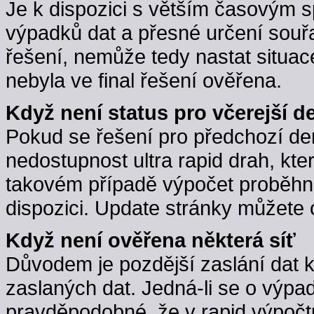
Je k dispozici s větším časovým 
výpadků dat a přesné určení souřa
řešení, nemůže tedy nastat situac
nebyla ve final řešení ověřena.
Když není status pro včerejší d
Pokud se řešení pro předchozí d
nedostupnost ultra rapid drah, kte
takovém případě výpočet proběhne,
dispozici. Update stránky můžete 
Když není ověřena některá síť
Důvodem je pozdější zaslání dat 
zaslaných dat. Jedná-li se o výpa
pravděpodobné, že v rapid výpočt