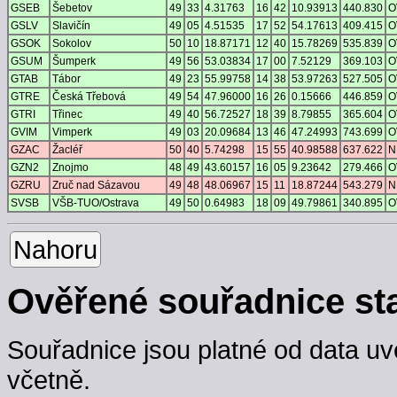
GSEB
Šebetov
49
33
4.31763
16
42
10.93913
440.830
O
GSLV
Slavičín
49
05
4.51535
17
52
54.17613
409.415
O
GSOK
Sokolov
50
10
18.87171
12
40
15.78269
535.839
O
GSUM
Šumperk
49
56
53.03834
17
00
7.52129
369.103
O
GTAB
Tábor
49
23
55.99758
14
38
53.97263
527.505
O
GTRE
Česká Třebová
49
54
47.96000
16
26
0.15666
446.859
O
GTRI
Třinec
49
40
56.72527
18
39
8.79855
365.604
O
GVIM
Vimperk
49
03
20.09684
13
46
47.24993
743.699
O
GZAC
Žacléř
50
40
5.74298
15
55
40.98588
637.622
N
GZN2
Znojmo
48
49
43.60157
16
05
9.23642
279.466
O
GZRU
Zruč nad Sázavou
49
48
48.06967
15
11
18.87244
543.279
N
SVSB
VŠB-TUO/Ostrava
49
50
0.64983
18
09
49.79861
340.895
O
Nahoru
Ověřené souřadnice st
Souřadnice jsou platné od data uv
včetně.