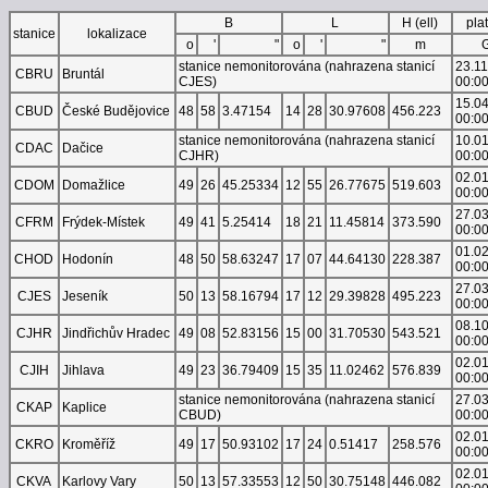
B
L
H (ell)
pla
stanice
lokalizace
o
'
"
o
'
"
m
stanice nemonitorována (nahrazena stanicí
23.1
CBRU
Bruntál
CJES)
00:0
15.0
CBUD
České Budějovice
48
58
3.47154
14
28
30.97608
456.223
00:0
stanice nemonitorována (nahrazena stanicí
10.0
CDAC
Dačice
CJHR)
00:0
02.0
CDOM
Domažlice
49
26
45.25334
12
55
26.77675
519.603
00:0
27.0
CFRM
Frýdek-Místek
49
41
5.25414
18
21
11.45814
373.590
00:0
01.0
CHOD
Hodonín
48
50
58.63247
17
07
44.64130
228.387
00:0
27.0
CJES
Jeseník
50
13
58.16794
17
12
29.39828
495.223
00:0
08.1
CJHR
Jindřichův Hradec
49
08
52.83156
15
00
31.70530
543.521
00:0
02.0
CJIH
Jihlava
49
23
36.79409
15
35
11.02462
576.839
00:0
stanice nemonitorována (nahrazena stanicí
27.0
CKAP
Kaplice
CBUD)
00:0
02.0
CKRO
Kroměříž
49
17
50.93102
17
24
0.51417
258.576
00:0
02.0
CKVA
Karlovy Vary
50
13
57.33553
12
50
30.75148
446.082