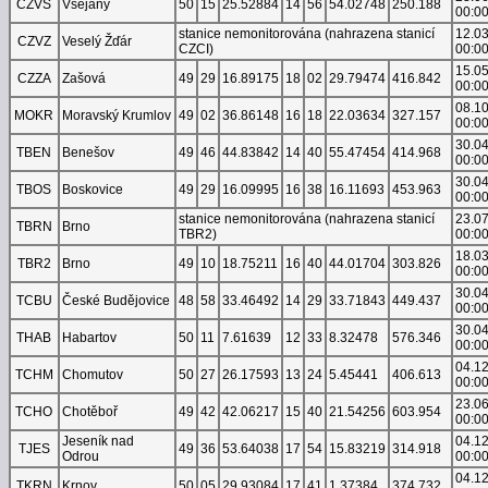
CZVS
Všejany
50
15
25.52884
14
56
54.02748
250.188
00:0
stanice nemonitorována (nahrazena stanicí
12.0
CZVZ
Veselý Žďár
CZCI)
00:0
15.0
CZZA
Zašová
49
29
16.89175
18
02
29.79474
416.842
00:0
08.1
MOKR
Moravský Krumlov
49
02
36.86148
16
18
22.03634
327.157
00:0
30.0
TBEN
Benešov
49
46
44.83842
14
40
55.47454
414.968
00:0
30.0
TBOS
Boskovice
49
29
16.09995
16
38
16.11693
453.963
00:0
stanice nemonitorována (nahrazena stanicí
23.0
TBRN
Brno
TBR2)
00:0
18.0
TBR2
Brno
49
10
18.75211
16
40
44.01704
303.826
00:0
30.0
TCBU
České Budějovice
48
58
33.46492
14
29
33.71843
449.437
00:0
30.0
THAB
Habartov
50
11
7.61639
12
33
8.32478
576.346
00:0
04.1
TCHM
Chomutov
50
27
26.17593
13
24
5.45441
406.613
00:0
23.0
TCHO
Chotěboř
49
42
42.06217
15
40
21.54256
603.954
00:0
Jeseník nad
04.1
TJES
49
36
53.64038
17
54
15.83219
314.918
Odrou
00:0
04.1
TKRN
Krnov
50
05
29.93084
17
41
1.37384
374.732