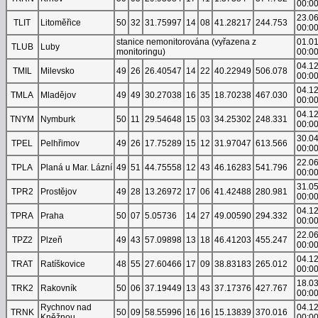
00:0
23.0
TLIT
Litoměřice
50
32
31.75997
14
08
41.28217
244.753
00:0
stanice nemonitorována (vyřazena z
01.0
TLUB
Luby
monitoringu)
00:0
04.1
TMIL
Milevsko
49
26
26.40547
14
22
40.22949
506.078
00:0
04.1
TMLA
Mladějov
49
49
30.27038
16
35
18.70238
467.030
00:0
04.1
TNYM
Nymburk
50
11
29.54648
15
03
34.25302
248.331
00:0
30.0
TPEL
Pelhřimov
49
26
17.75289
15
12
31.97047
613.566
00:0
22.0
TPLA
Planá u Mar. Lázní
49
51
44.75558
12
43
46.16283
541.796
00:0
31.0
TPR2
Prostějov
49
28
13.26972
17
06
41.42488
280.981
00:0
04.1
TPRA
Praha
50
07
5.05736
14
27
49.00590
294.332
00:0
22.0
TPZ2
Plzeň
49
43
57.09898
13
18
46.41203
455.247
00:0
04.1
TRAT
Ratíškovice
48
55
27.60466
17
09
38.83183
265.012
00:0
18.0
TRK2
Rakovník
50
06
37.19449
13
43
37.17376
427.767
00:0
Rychnov nad
04.1
TRNK
50
09
58.55996
16
16
15.13839
370.016
Kněžnou
00:0