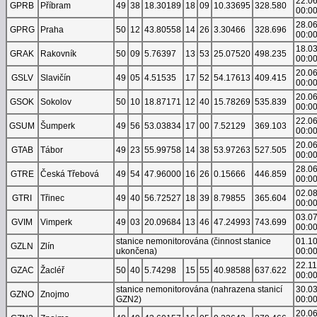
22.0
GPRB
Příbram
49
38
18.30189
18
09
10.33695
328.580
00:0
28.0
GPRG
Praha
50
12
43.80558
14
26
3.30466
328.696
00:0
18.0
GRAK
Rakovník
50
09
5.76397
13
53
25.07520
498.235
00:0
20.0
GSLV
Slavičín
49
05
4.51535
17
52
54.17613
409.415
00:0
20.0
GSOK
Sokolov
50
10
18.87171
12
40
15.78269
535.839
00:0
22.0
GSUM
Šumperk
49
56
53.03834
17
00
7.52129
369.103
00:0
20.0
GTAB
Tábor
49
23
55.99758
14
38
53.97263
527.505
00:0
28.0
GTRE
Česká Třebová
49
54
47.96000
16
26
0.15666
446.859
00:0
02.0
GTRI
Třinec
49
40
56.72527
18
39
8.79855
365.604
00:0
03.0
GVIM
Vimperk
49
03
20.09684
13
46
47.24993
743.699
00:0
stanice nemonitorována (činnost stanice
01.1
GZLN
Zlín
ukončena)
00:0
22.1
GZAC
Žacléř
50
40
5.74298
15
55
40.98588
637.622
00:0
stanice nemonitorována (nahrazena stanicí
30.0
GZNO
Znojmo
GZN2)
00:0
20.0