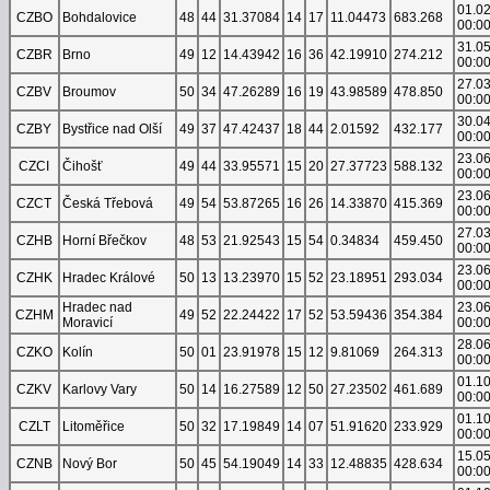
01.0
CZBO
Bohdalovice
48
44
31.37084
14
17
11.04473
683.268
00:0
31.0
CZBR
Brno
49
12
14.43942
16
36
42.19910
274.212
00:0
27.0
CZBV
Broumov
50
34
47.26289
16
19
43.98589
478.850
00:0
30.0
CZBY
Bystřice nad Olší
49
37
47.42437
18
44
2.01592
432.177
00:0
23.0
CZCI
Čihošť
49
44
33.95571
15
20
27.37723
588.132
00:0
23.0
CZCT
Česká Třebová
49
54
53.87265
16
26
14.33870
415.369
00:0
27.0
CZHB
Horní Břečkov
48
53
21.92543
15
54
0.34834
459.450
00:0
23.0
CZHK
Hradec Králové
50
13
13.23970
15
52
23.18951
293.034
00:0
Hradec nad
23.0
CZHM
49
52
22.24422
17
52
53.59436
354.384
Moravicí
00:0
28.0
CZKO
Kolín
50
01
23.91978
15
12
9.81069
264.313
00:0
01.1
CZKV
Karlovy Vary
50
14
16.27589
12
50
27.23502
461.689
00:0
01.1
CZLT
Litoměřice
50
32
17.19849
14
07
51.91620
233.929
00:0
15.0
CZNB
Nový Bor
50
45
54.19049
14
33
12.48835
428.634
00:0