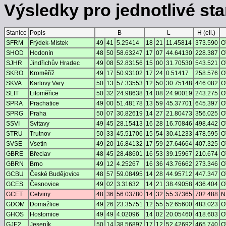
Výsledky pro jednotlivé stan
Stanice
Popis
B
L
H (ell.)
SFRM
Frýdek-Místek
49
41
5.25414
18
21
11.45814
373.590
O
SHOD
Hodonín
48
50
58.63247
17
07
44.64130
228.387
O
SJHR
Jindřichův Hradec
49
08
52.83156
15
00
31.70530
543.521
O
SKRO
Kroměříž
49
17
50.93102
17
24
0.51417
258.576
O
SKVA
Karlovy Vary
50
13
57.33553
12
50
30.75148
446.082
O
SLIT
Litoměřice
50
32
24.98638
14
08
24.90019
243.275
O
SPRA
Prachatice
49
00
51.48178
13
59
45.37701
645.397
O
SPRG
Praha
50
07
30.82619
14
27
21.80473
356.025
O
SSVI
Svitavy
49
45
28.15413
16
28
16.70846
498.442
O
STRU
Trutnov
50
33
45.51706
15
54
30.41233
478.595
O
SVSE
Vsetín
49
20
16.84132
17
59
27.64664
407.325
O
GBRE
Břeclav
48
45
28.48601
16
53
39.15967
210.674
O
GBRN
Brno
49
12
4.25267
16
36
43.76662
273.346
O
GCBU
České Budějovice
48
57
59.08495
14
28
44.95712
447.347
O
GCES
Česnovice
49
02
3.31632
14
21
38.49058
436.404
O
GCET
Cetviny
48
36
56.03780
14
32
55.37365
702.488
N
GDOM
Domažlice
49
26
23.35751
12
55
52.65600
483.023
O
GHOS
Hostomice
49
49
4.02096
14
02
20.05460
418.603
O
GJE2
Jeseník
50
14
38.56897
17
12
52.42692
465.740
O