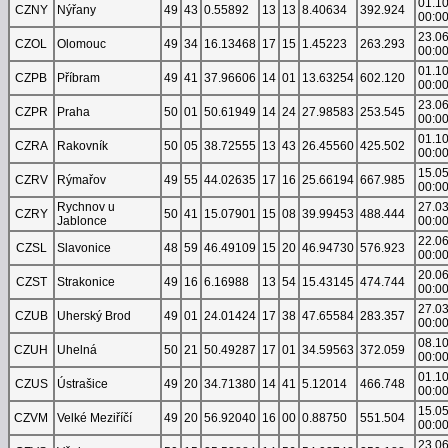
01.1
CZNY
Nýřany
49
43
0.55892
13
13
8.40634
392.924
00:0
23.0
CZOL
Olomouc
49
34
16.13468
17
15
1.45223
263.293
00:0
01.1
CZPB
Příbram
49
41
37.96606
14
01
13.63254
602.120
00:0
23.0
CZPR
Praha
50
01
50.61949
14
24
27.98583
253.545
00:0
01.1
CZRA
Rakovník
50
05
38.72555
13
43
26.45560
425.502
00:0
15.0
CZRV
Rýmařov
49
55
44.02635
17
16
25.66194
667.985
00:0
Rychnov u
27.0
CZRY
50
41
15.07901
15
08
39.99453
488.444
Jablonce
00:0
22.0
CZSL
Slavonice
48
59
46.49109
15
20
46.94730
576.923
00:0
20.0
CZST
Strakonice
49
16
6.16988
13
54
15.43145
474.744
00:0
27.0
CZUB
Uherský Brod
49
01
24.01424
17
38
47.65584
283.357
00:0
08.1
CZUH
Uhelná
50
21
50.49287
17
01
34.59563
372.059
00:0
01.1
CZUS
Ústrašice
49
20
34.71380
14
41
5.12014
466.748
00:0
15.0
CZVM
Velké Meziříčí
49
20
56.92040
16
00
0.88750
551.504
00:0
23.0