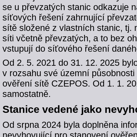
se u převzatých stanic odkazuje n
síťových řešení zahrnující převzaté
sítě složené z vlastních stanic, t
síti včetně převzatých, a to bez oh
vstupují do síťového řešení danéh
Od 2. 5. 2021 do 31. 12. 2025 byl
v rozsahu své územní působnosti
ověření sítě CZEPOS. Od 1. 1. 202
samostatně.
Stanice vedené jako nevyho
Od srpna 2024 byla doplněna info
nevyhovující pro stanovení ověřen