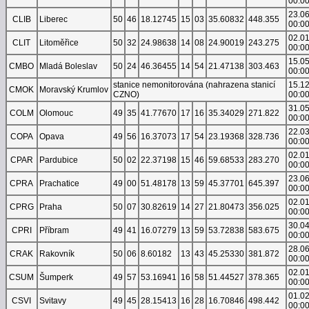
00:0
23.0
CLIB
Liberec
50
46
18.12745
15
03
35.60832
448.355
00:0
02.0
CLIT
Litoměřice
50
32
24.98638
14
08
24.90019
243.275
00:0
15.0
CMBO
Mladá Boleslav
50
24
46.36455
14
54
21.47138
303.463
00:0
stanice nemonitorována (nahrazena stanicí
15.1
CMOK
Moravský Krumlov
CZNO)
00:0
31.0
COLM
Olomouc
49
35
41.77670
17
16
35.34029
271.822
00:0
22.0
COPA
Opava
49
56
16.37073
17
54
23.19368
328.736
00:0
02.0
CPAR
Pardubice
50
02
22.37198
15
46
59.68533
283.270
00:0
23.0
CPRA
Prachatice
49
00
51.48178
13
59
45.37701
645.397
00:0
02.0
CPRG
Praha
50
07
30.82619
14
27
21.80473
356.025
00:0
30.0
CPRI
Příbram
49
41
16.07279
13
59
53.72838
583.675
00:0
28.0
CRAK
Rakovník
50
06
8.60182
13
43
45.25330
381.872
00:0
02.0
CSUM
Šumperk
49
57
53.16941
16
58
51.44527
378.365
00:0
01.0
CSVI
Svitavy
49
45
28.15413
16
28
16.70846
498.442
00:0