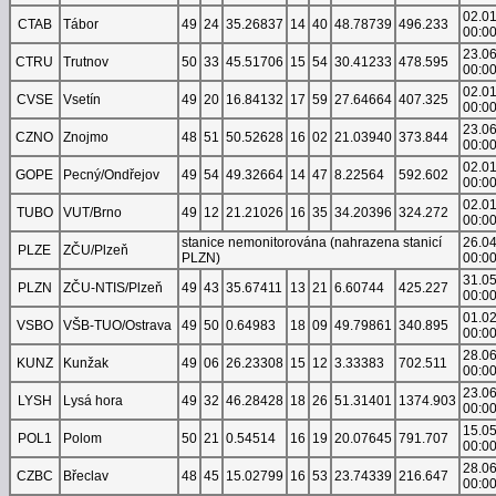
02.0
CTAB
Tábor
49
24
35.26837
14
40
48.78739
496.233
00:0
23.0
CTRU
Trutnov
50
33
45.51706
15
54
30.41233
478.595
00:0
02.0
CVSE
Vsetín
49
20
16.84132
17
59
27.64664
407.325
00:0
23.0
CZNO
Znojmo
48
51
50.52628
16
02
21.03940
373.844
00:0
02.0
GOPE
Pecný/Ondřejov
49
54
49.32664
14
47
8.22564
592.602
00:0
02.0
TUBO
VUT/Brno
49
12
21.21026
16
35
34.20396
324.272
00:0
stanice nemonitorována (nahrazena stanicí
26.0
PLZE
ZČU/Plzeň
PLZN)
00:0
31.0
PLZN
ZČU-NTIS/Plzeň
49
43
35.67411
13
21
6.60744
425.227
00:0
01.0
VSBO
VŠB-TUO/Ostrava
49
50
0.64983
18
09
49.79861
340.895
00:0
28.0
KUNZ
Kunžak
49
06
26.23308
15
12
3.33383
702.511
00:0
23.0
LYSH
Lysá hora
49
32
46.28428
18
26
51.31401
1374.903
00:0
15.0
POL1
Polom
50
21
0.54514
16
19
20.07645
791.707
00:0
28.0
CZBC
Břeclav
48
45
15.02799
16
53
23.74339
216.647
00:0