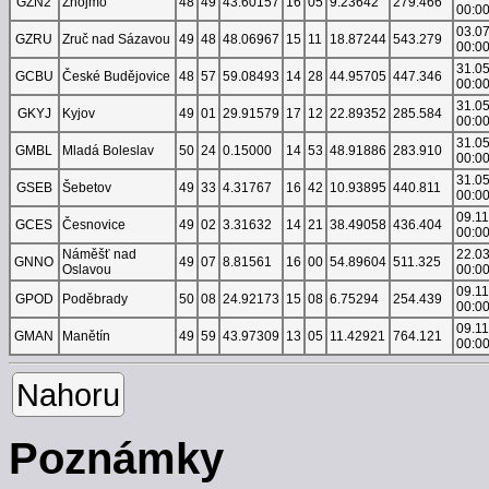
GZN2
Znojmo
48
49
43.60157
16
05
9.23642
279.466
00:0
03.0
GZRU
Zruč nad Sázavou
49
48
48.06967
15
11
18.87244
543.279
00:0
31.0
GCBU
České Budějovice
48
57
59.08493
14
28
44.95705
447.346
00:0
31.0
GKYJ
Kyjov
49
01
29.91579
17
12
22.89352
285.584
00:0
31.0
GMBL
Mladá Boleslav
50
24
0.15000
14
53
48.91886
283.910
00:0
31.0
GSEB
Šebetov
49
33
4.31767
16
42
10.93895
440.811
00:0
09.1
GCES
Česnovice
49
02
3.31632
14
21
38.49058
436.404
00:0
Náměšť nad
22.0
GNNO
49
07
8.81561
16
00
54.89604
511.325
Oslavou
00:0
09.1
GPOD
Poděbrady
50
08
24.92173
15
08
6.75294
254.439
00:0
09.1
GMAN
Manětín
49
59
43.97309
13
05
11.42921
764.121
00:0
Nahoru
Poznámky