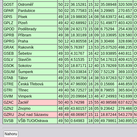
GOST
Ostroměř
50
22
36.15281
15
32
35.08948
320.509
O
GPAR
Pardubice
50
02
35.77583
15
44
3.29965
270.657
O
GPIS
Písek
49
18
19.98830
14
08
58.63972
441.482
O
GPLZ
Plzeň
49
42
42.68992
13
22
51.49877
403.420
O
GPOD
Poděbrady
50
08
24.92173
15
08
6.75294
254.439
O
GPRB
Příbram
49
38
18.30189
18
09
10.33695
328.580
O
GPRG
Praha
50
12
43.80558
14
26
3.30466
328.696
O
GRAK
Rakovník
50
09
5.76397
13
53
25.07520
498.235
O
GSEB
Šebetov
49
33
4.31767
16
42
10.93895
440.811
O
GSLV
Slavičín
49
05
4.51535
17
52
54.17613
409.415
O
GSOK
Sokolov
50
10
18.87171
12
40
15.78269
535.839
O
GSUM
Šumperk
49
56
53.03834
17
00
7.52129
369.103
O
GTAB
Tábor
49
23
55.99758
14
38
53.97263
527.505
O
GTRE
Česká Třebová
49
54
47.96000
16
26
0.15666
446.859
O
GTRI
Třinec
49
40
56.72527
18
39
8.79855
365.604
O
GVIM
Vimperk
49
03
20.09684
13
46
47.24993
743.699
O
GZAC
Žacléř
50
40
5.74298
15
55
40.98588
637.622
N
GZN2
Znojmo
48
49
43.60157
16
05
9.23642
279.466
O
GZRU
Zruč nad Sázavou
49
48
48.06967
15
11
18.87244
543.279
N
SVSB
VŠB-TUO/Ostrava
49
50
0.64983
18
09
49.79861
340.895
O
Nahoru