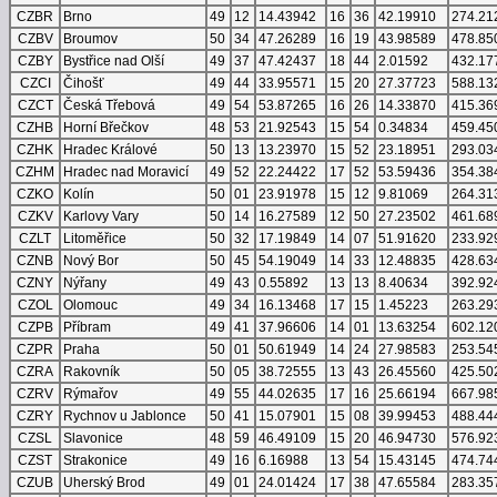
CZBR
Brno
49
12
14.43942
16
36
42.19910
274.21
CZBV
Broumov
50
34
47.26289
16
19
43.98589
478.85
CZBY
Bystřice nad Olší
49
37
47.42437
18
44
2.01592
432.17
CZCI
Čihošť
49
44
33.95571
15
20
27.37723
588.13
CZCT
Česká Třebová
49
54
53.87265
16
26
14.33870
415.36
CZHB
Horní Břečkov
48
53
21.92543
15
54
0.34834
459.45
CZHK
Hradec Králové
50
13
13.23970
15
52
23.18951
293.03
CZHM
Hradec nad Moravicí
49
52
22.24422
17
52
53.59436
354.38
CZKO
Kolín
50
01
23.91978
15
12
9.81069
264.31
CZKV
Karlovy Vary
50
14
16.27589
12
50
27.23502
461.68
CZLT
Litoměřice
50
32
17.19849
14
07
51.91620
233.92
CZNB
Nový Bor
50
45
54.19049
14
33
12.48835
428.63
CZNY
Nýřany
49
43
0.55892
13
13
8.40634
392.92
CZOL
Olomouc
49
34
16.13468
17
15
1.45223
263.29
CZPB
Příbram
49
41
37.96606
14
01
13.63254
602.12
CZPR
Praha
50
01
50.61949
14
24
27.98583
253.54
CZRA
Rakovník
50
05
38.72555
13
43
26.45560
425.50
CZRV
Rýmařov
49
55
44.02635
17
16
25.66194
667.98
CZRY
Rychnov u Jablonce
50
41
15.07901
15
08
39.99453
488.44
CZSL
Slavonice
48
59
46.49109
15
20
46.94730
576.92
CZST
Strakonice
49
16
6.16988
13
54
15.43145
474.74
CZUB
Uherský Brod
49
01
24.01424
17
38
47.65584
283.35