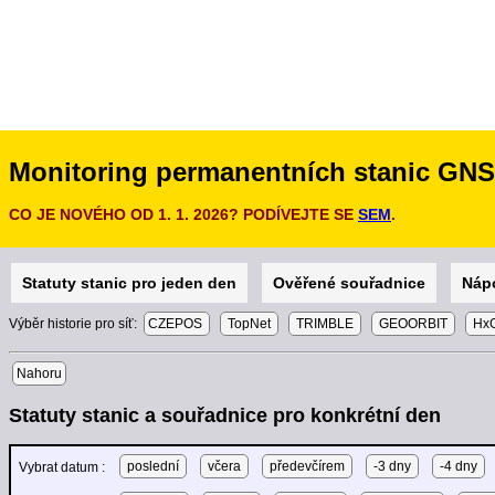
Monitoring permanentních stanic GN
CO JE NOVÉHO OD 1. 1. 2026? PODÍVEJTE SE
SEM
.
Statuty stanic pro jeden den
Ověřené souřadnice
Náp
Výběr historie pro síť:
CZEPOS
TopNet
TRIMBLE
GEOORBIT
HxG
Nahoru
Statuty stanic a souřadnice pro konkrétní den
poslední
včera
předevčírem
-3 dny
-4 dny
Vybrat datum :