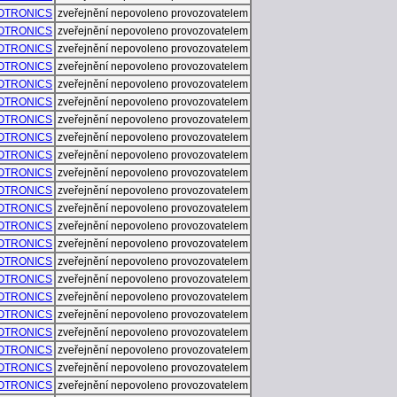
OTRONICS
zveřejnění nepovoleno provozovatelem
OTRONICS
zveřejnění nepovoleno provozovatelem
OTRONICS
zveřejnění nepovoleno provozovatelem
OTRONICS
zveřejnění nepovoleno provozovatelem
OTRONICS
zveřejnění nepovoleno provozovatelem
OTRONICS
zveřejnění nepovoleno provozovatelem
OTRONICS
zveřejnění nepovoleno provozovatelem
OTRONICS
zveřejnění nepovoleno provozovatelem
OTRONICS
zveřejnění nepovoleno provozovatelem
OTRONICS
zveřejnění nepovoleno provozovatelem
OTRONICS
zveřejnění nepovoleno provozovatelem
OTRONICS
zveřejnění nepovoleno provozovatelem
OTRONICS
zveřejnění nepovoleno provozovatelem
OTRONICS
zveřejnění nepovoleno provozovatelem
OTRONICS
zveřejnění nepovoleno provozovatelem
OTRONICS
zveřejnění nepovoleno provozovatelem
OTRONICS
zveřejnění nepovoleno provozovatelem
OTRONICS
zveřejnění nepovoleno provozovatelem
OTRONICS
zveřejnění nepovoleno provozovatelem
OTRONICS
zveřejnění nepovoleno provozovatelem
OTRONICS
zveřejnění nepovoleno provozovatelem
OTRONICS
zveřejnění nepovoleno provozovatelem