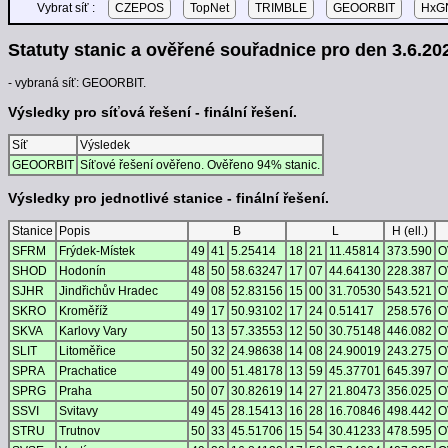
Vybrat síť :
CZEPOS
TopNet
TRIMBLE
GEOORBIT
HxGN
Statuty stanic a ověřené souřadnice pro den 3.6.202
- vybraná síť: GEOORBIT.
Výsledky pro síťová řešení - finální řešení.
Síť
Výsledek
GEOORBIT
Síťové řešení ověřeno. Ověřeno 94% stanic.
Výsledky pro jednotlivé stanice - finální řešení.
Stanice
Popis
B
L
H (ell.)
SFRM
Frýdek-Místek
49
41
5.25414
18
21
11.45814
373.590
O
SHOD
Hodonín
48
50
58.63247
17
07
44.64130
228.387
O
SJHR
Jindřichův Hradec
49
08
52.83156
15
00
31.70530
543.521
O
SKRO
Kroměříž
49
17
50.93102
17
24
0.51417
258.576
O
SKVA
Karlovy Vary
50
13
57.33553
12
50
30.75148
446.082
O
SLIT
Litoměřice
50
32
24.98638
14
08
24.90019
243.275
O
SPRA
Prachatice
49
00
51.48178
13
59
45.37701
645.397
O
SPRG
Praha
50
07
30.82619
14
27
21.80473
356.025
O
SSVI
Svitavy
49
45
28.15413
16
28
16.70846
498.442
O
STRU
Trutnov
50
33
45.51706
15
54
30.41233
478.595
O