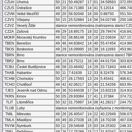
CZUH
Uhelná
50
21
50.49287
17
01
34.59563
372.05
CZUS
Ústrašice
49
20
34.71380
14
41
5.12014
466.74
CZVM
Velké Meziříčí
49
20
56.92040
16
00
0.88750
551.50
CZVS
Všejany
50
15
25.52884
14
56
54.02748
250.18
CZVZ
Veselý Žďár
stanice nemonitorována (nahrazena stanicí CZC
CZZA
Zašová
49
29
16.89175
18
02
29.79474
416.84
MOKR
Moravský Krumlov
49
02
36.86148
16
18
22.03634
327.15
TBEN
Benešov
49
46
44.83842
14
40
55.47454
414.96
TBOS
Boskovice
49
29
16.09995
16
38
16.11693
453.96
TBRN
Brno
stanice nemonitorována (nahrazena stanicí TB
TBR2
Brno
49
10
18.75211
16
40
44.01704
303.82
TCBU
České Budějovice
48
58
33.46492
14
29
33.71843
449.43
THAB
Habartov
50
11
7.61639
12
33
8.32478
576.34
TCHM
Chomutov
50
27
26.17593
13
24
5.45441
406.61
TCHO
Chotěboř
49
42
42.06217
15
40
21.54256
603.95
TJES
Jeseník nad Odrou
49
36
53.64038
17
54
15.83219
314.91
TKRN
Krnov
50
05
29.93084
17
41
1.37384
374.73
TLIT
Litoměřice
50
32
31.75997
14
08
41.28217
244.75
TLUB
Luby
stanice nemonitorována (vyřazena z monitoring
TMIL
Milevsko
49
26
26.40547
14
22
40.22949
506.07
TMLA
Mladějov
49
49
30.27038
16
35
18.70238
467.03
TNYM
Nymburk
50
11
29.54648
15
03
34.25302
248.33
TPEL
Pelhřimov
49
26
17.75289
15
12
31.97047
613.56