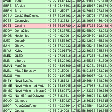
SVSE
Vsetín
49
20
16.84132
17
59
27.64664
407.325
O
GBRE
Břeclav
48
45
28.48601
16
53
39.15967
210.674
O
GBRN
Brno
49
12
4.25267
16
36
43.76662
273.346
O
GCBU
České Budějovice
48
57
59.08493
14
28
44.95705
447.346
O
GCES
Česnovice
49
02
3.31632
14
21
38.49058
436.404
O
GCET
Cetviny
48
36
56.03780
14
32
55.37365
702.488
N
GDOM
Domažlice
49
26
23.35751
12
55
52.65600
483.023
O
GHOS
Hostomice
49
49
4.02096
14
02
20.05460
418.603
O
GJE2
Jeseník
50
14
38.56897
17
12
52.42692
465.740
O
GJIH
Jihlava
49
23
37.32932
15
35
58.05242
559.598
O
GKYJ
Kyjov
49
01
29.91579
17
12
22.89352
285.584
O
GLED
GLED
49
41
27.01216
15
16
33.37265
461.536
O
GLIB
Liberec
50
46
15.22493
15
03
16.65384
431.399
O
GMAN
Manětín
49
59
43.97309
13
05
11.42921
764.121
O
GMBL
Mladá Boleslav
50
24
0.15000
14
53
48.91886
283.910
O
GMOS
Most
50
29
41.92265
13
38
59.69067
403.441
O
GNBY
Nová Bystřice
49
01
8.38142
15
05
39.56848
648.030
O
GNME
Nové Město nad Metuj
50
21
35.68045
16
09
12.57988
431.348
O
GNMO
Nové Město na Moravě
49
33
13.62272
16
04
14.83374
649.756
O
GNNO
Náměšť nad Oslavou
49
07
8.81561
16
00
54.89604
511.325
O
GOLO
Olomouc
49
37
43.50427
17
24
16.86319
334.315
O
SGOP
Pecný/Ondřejov
49
54
49.32664
14
47
8.22564
592.602
O
GOPV
Opava
49
56
9.34008
17
53
56.39962
316.565
O