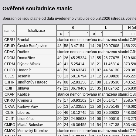
Ověřené souřadnice stanic
Souřadnice jsou platné od data uvedeného v tabulce do 5.8.2026 (středa), včetně
B
L
H (el
stanice
lokalizace
o
'
"
o
'
"
m
CBRU
Bruntál
stanice nemonitorována (nahrazena stanicí CJ
CBUD
České Budějovice
48
58
3.47154
14
28
30.97608
456.22
CDAC
Dačice
stanice nemonitorována (nahrazena stanicí CJ
CDOM
Domažlice
49
26
45.25334
12
55
26.77675
519.60
CFRM
Frýdek-Místek
49
41
5.25414
18
21
11.45814
373.59
CHOD
Hodonín
48
50
58.63247
17
07
44.64130
228.38
CJES
Jeseník
50
13
58.16794
17
12
29.39828
495.22
CJHR
Jindřichův Hradec
49
08
52.83156
15
00
31.70530
543.52
CJIH
Jihlava
49
23
36.79409
15
35
11.02462
576.83
CKAP
Kaplice
stanice nemonitorována (nahrazena stanicí C
CKRO
Kroměříž
49
17
50.93102
17
24
0.51417
258.57
CKVA
Karlovy Vary
50
13
57.33553
12
50
30.75148
446.08
CLIB
Liberec
50
46
18.12745
15
03
35.60832
448.35
CLIT
Litoměřice
50
32
24.98638
14
08
24.90019
243.27
CMBO
Mladá Boleslav
50
24
46.36455
14
54
21.47138
303.46
CMOK
Moravský Krumlov
stanice nemonitorována (nahrazena stanicí CZ