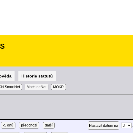
SS
ověda
Historie statutů
N SmartNet
MachineNet
MOKR
-5 dnů
předchozí
další
.