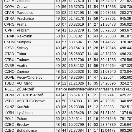
COLM
Olomouc
49
35
41.77670
17
16
35.34029
271.82
COPA
Opava
49
56
16.37073
17
54
23.19368
328.73
CPAR
Pardubice
50
02
22.37198
15
46
59.68533
283.27
CPRA
Prachatice
49
00
51.48178
13
59
45.37701
645.39
CPRG
Praha
50
07
30.82619
14
27
21.80473
356.02
CPRI
Příbram
49
41
16.07279
13
59
53.72838
583.67
CRAK
Rakovník
50
06
8.60182
13
43
45.25330
381.87
CSUM
Šumperk
49
57
53.16941
16
58
51.44527
378.36
CSVI
Svitavy
49
45
28.15413
16
28
16.70846
498.44
CTAB
Tábor
49
24
35.26837
14
40
48.78739
496.23
CTRU
Trutnov
50
33
45.51706
15
54
30.41233
478.59
CVSE
Vsetín
49
20
16.84132
17
59
27.64664
407.32
CZNO
Znojmo
48
51
50.52628
16
02
21.03940
373.84
GOPE
Pecný/Ondřejov
49
54
49.32664
14
47
8.22564
592.60
TUBO
VUT/Brno
49
12
21.21026
16
35
34.20396
324.27
PLZE
ZČU/Plzeň
stanice nemonitorována (nahrazena stanicí PL
PLZN
ZČU-NTIS/Plzeň
49
43
35.67411
13
21
6.60744
425.22
VSBO
VŠB-TUO/Ostrava
49
50
0.64983
18
09
49.79861
340.89
KUNZ
Kunžak
49
06
26.23308
15
12
3.33383
702.51
LYSH
Lysá hora
49
32
46.28428
18
26
51.31401
1374.9
POL1
Polom
50
21
0.54514
16
19
20.07645
791.70
CZBC
Břeclav
48
45
15.02799
16
53
23.74339
216.64
CZBO
Bohdalovice
48
44
31.37084
14
17
11.04473
683.26