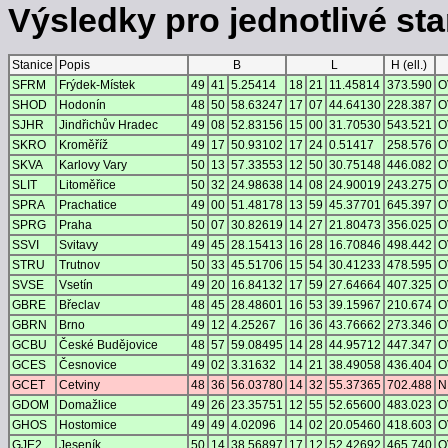
Výsledky pro jednotlivé stan
Stanice
Popis
B
L
H (ell.)
SFRM
Frýdek-Místek
49
41
5.25414
18
21
11.45814
373.590
O
SHOD
Hodonín
48
50
58.63247
17
07
44.64130
228.387
O
SJHR
Jindřichův Hradec
49
08
52.83156
15
00
31.70530
543.521
O
SKRO
Kroměříž
49
17
50.93102
17
24
0.51417
258.576
O
SKVA
Karlovy Vary
50
13
57.33553
12
50
30.75148
446.082
O
SLIT
Litoměřice
50
32
24.98638
14
08
24.90019
243.275
O
SPRA
Prachatice
49
00
51.48178
13
59
45.37701
645.397
O
SPRG
Praha
50
07
30.82619
14
27
21.80473
356.025
O
SSVI
Svitavy
49
45
28.15413
16
28
16.70846
498.442
O
STRU
Trutnov
50
33
45.51706
15
54
30.41233
478.595
O
SVSE
Vsetín
49
20
16.84132
17
59
27.64664
407.325
O
GBRE
Břeclav
48
45
28.48601
16
53
39.15967
210.674
O
GBRN
Brno
49
12
4.25267
16
36
43.76662
273.346
O
GCBU
České Budějovice
48
57
59.08495
14
28
44.95712
447.347
O
GCES
Česnovice
49
02
3.31632
14
21
38.49058
436.404
O
GCET
Cetviny
48
36
56.03780
14
32
55.37365
702.488
N
GDOM
Domažlice
49
26
23.35751
12
55
52.65600
483.023
O
GHOS
Hostomice
49
49
4.02096
14
02
20.05460
418.603
O
GJE2
Jeseník
50
14
38.56897
17
12
52.42692
465.740
O