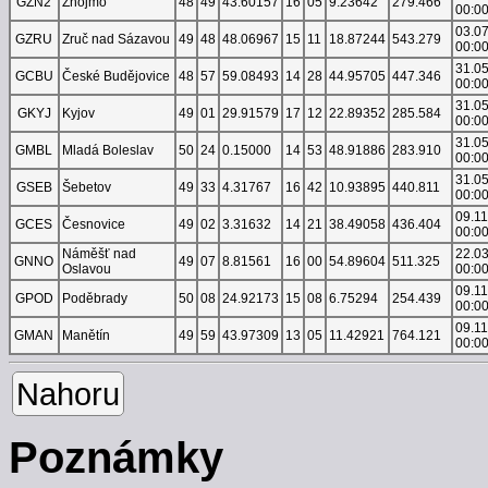
GZN2
Znojmo
48
49
43.60157
16
05
9.23642
279.466
00:0
03.0
GZRU
Zruč nad Sázavou
49
48
48.06967
15
11
18.87244
543.279
00:0
31.0
GCBU
České Budějovice
48
57
59.08493
14
28
44.95705
447.346
00:0
31.0
GKYJ
Kyjov
49
01
29.91579
17
12
22.89352
285.584
00:0
31.0
GMBL
Mladá Boleslav
50
24
0.15000
14
53
48.91886
283.910
00:0
31.0
GSEB
Šebetov
49
33
4.31767
16
42
10.93895
440.811
00:0
09.1
GCES
Česnovice
49
02
3.31632
14
21
38.49058
436.404
00:0
Náměšť nad
22.0
GNNO
49
07
8.81561
16
00
54.89604
511.325
Oslavou
00:0
09.1
GPOD
Poděbrady
50
08
24.92173
15
08
6.75294
254.439
00:0
09.1
GMAN
Manětín
49
59
43.97309
13
05
11.42921
764.121
00:0
Nahoru
Poznámky