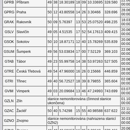
22.0
GPRB
Příbram
49
38
18.30189
18
09
10.33695
328.580
00:0
28.0
GPRG
Praha
50
12
43.80558
14
26
3.30466
328.696
00:0
18.0
GRAK
Rakovník
50
09
5.76397
13
53
25.07520
498.235
00:0
20.0
GSLV
Slavičín
49
05
4.51535
17
52
54.17613
409.415
00:0
20.0
GSOK
Sokolov
50
10
18.87171
12
40
15.78269
535.839
00:0
22.0
GSUM
Šumperk
49
56
53.03834
17
00
7.52129
369.103
00:0
20.0
GTAB
Tábor
49
23
55.99758
14
38
53.97263
527.505
00:0
28.0
GTRE
Česká Třebová
49
54
47.96000
16
26
0.15666
446.859
00:0
02.0
GTRI
Třinec
49
40
56.72527
18
39
8.79855
365.604
00:0
03.0
GVIM
Vimperk
49
03
20.09684
13
46
47.24993
743.699
00:0
stanice nemonitorována (činnost stanice
01.1
GZLN
Zlín
ukončena)
00:0
22.1
GZAC
Žacléř
50
40
5.74298
15
55
40.98588
637.622
00:0
stanice nemonitorována (nahrazena stanicí
30.0
GZNO
Znojmo
GZN2)
00:0
20.0