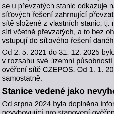
se u převzatých stanic odkazuje n
síťových řešení zahrnující převzaté
sítě složené z vlastních stanic, t
síti včetně převzatých, a to bez oh
vstupují do síťového řešení danéh
Od 2. 5. 2021 do 31. 12. 2025 byl
v rozsahu své územní působnosti
ověření sítě CZEPOS. Od 1. 1. 202
samostatně.
Stanice vedené jako nevyho
Od srpna 2024 byla doplněna info
nevyhovující pro stanovení ověřen