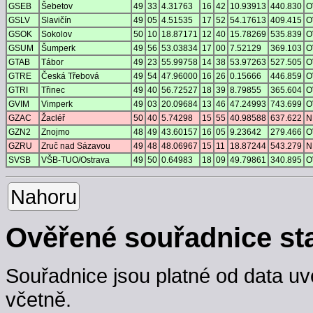
GSEB
Šebetov
49
33
4.31763
16
42
10.93913
440.830
O
GSLV
Slavičín
49
05
4.51535
17
52
54.17613
409.415
O
GSOK
Sokolov
50
10
18.87171
12
40
15.78269
535.839
O
GSUM
Šumperk
49
56
53.03834
17
00
7.52129
369.103
O
GTAB
Tábor
49
23
55.99758
14
38
53.97263
527.505
O
GTRE
Česká Třebová
49
54
47.96000
16
26
0.15666
446.859
O
GTRI
Třinec
49
40
56.72527
18
39
8.79855
365.604
O
GVIM
Vimperk
49
03
20.09684
13
46
47.24993
743.699
O
GZAC
Žacléř
50
40
5.74298
15
55
40.98588
637.622
N
GZN2
Znojmo
48
49
43.60157
16
05
9.23642
279.466
O
GZRU
Zruč nad Sázavou
49
48
48.06967
15
11
18.87244
543.279
N
SVSB
VŠB-TUO/Ostrava
49
50
0.64983
18
09
49.79861
340.895
O
Nahoru
Ověřené souřadnice st
Souřadnice jsou platné od data uv
včetně.