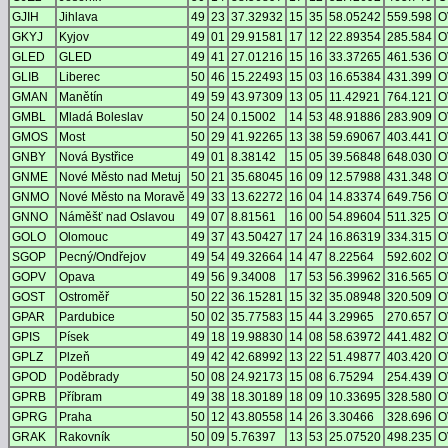
GJIH
Jihlava
49
23
37.32932
15
35
58.05242
559.598
O
GKYJ
Kyjov
49
01
29.91581
17
12
22.89354
285.584
O
GLED
GLED
49
41
27.01216
15
16
33.37265
461.536
O
GLIB
Liberec
50
46
15.22493
15
03
16.65384
431.399
O
GMAN
Manětín
49
59
43.97309
13
05
11.42921
764.121
O
GMBL
Mladá Boleslav
50
24
0.15002
14
53
48.91886
283.909
O
GMOS
Most
50
29
41.92265
13
38
59.69067
403.441
O
GNBY
Nová Bystřice
49
01
8.38142
15
05
39.56848
648.030
O
GNME
Nové Město nad Metuj
50
21
35.68045
16
09
12.57988
431.348
O
GNMO
Nové Město na Moravě
49
33
13.62272
16
04
14.83374
649.756
O
GNNO
Náměšť nad Oslavou
49
07
8.81561
16
00
54.89604
511.325
O
GOLO
Olomouc
49
37
43.50427
17
24
16.86319
334.315
O
SGOP
Pecný/Ondřejov
49
54
49.32664
14
47
8.22564
592.602
O
GOPV
Opava
49
56
9.34008
17
53
56.39962
316.565
O
GOST
Ostroměř
50
22
36.15281
15
32
35.08948
320.509
O
GPAR
Pardubice
50
02
35.77583
15
44
3.29965
270.657
O
GPIS
Písek
49
18
19.98830
14
08
58.63972
441.482
O
GPLZ
Plzeň
49
42
42.68992
13
22
51.49877
403.420
O
GPOD
Poděbrady
50
08
24.92173
15
08
6.75294
254.439
O
GPRB
Příbram
49
38
18.30189
18
09
10.33695
328.580
O
GPRG
Praha
50
12
43.80558
14
26
3.30466
328.696
O
GRAK
Rakovník
50
09
5.76397
13
53
25.07520
498.235
O