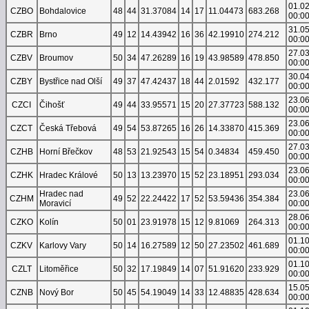
01.0
CZBO
Bohdalovice
48
44
31.37084
14
17
11.04473
683.268
00:0
31.0
CZBR
Brno
49
12
14.43942
16
36
42.19910
274.212
00:0
27.0
CZBV
Broumov
50
34
47.26289
16
19
43.98589
478.850
00:0
30.0
CZBY
Bystřice nad Olší
49
37
47.42437
18
44
2.01592
432.177
00:0
23.0
CZCI
Čihošť
49
44
33.95571
15
20
27.37723
588.132
00:0
23.0
CZCT
Česká Třebová
49
54
53.87265
16
26
14.33870
415.369
00:0
27.0
CZHB
Horní Břečkov
48
53
21.92543
15
54
0.34834
459.450
00:0
23.0
CZHK
Hradec Králové
50
13
13.23970
15
52
23.18951
293.034
00:0
Hradec nad
23.0
CZHM
49
52
22.24422
17
52
53.59436
354.384
Moravicí
00:0
28.0
CZKO
Kolín
50
01
23.91978
15
12
9.81069
264.313
00:0
01.1
CZKV
Karlovy Vary
50
14
16.27589
12
50
27.23502
461.689
00:0
01.1
CZLT
Litoměřice
50
32
17.19849
14
07
51.91620
233.929
00:0
15.0
CZNB
Nový Bor
50
45
54.19049
14
33
12.48835
428.634
00:0