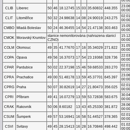
00:0
23.0
CLIB
Liberec
50
46
18.12745
15
03
35.60832
448.355
00:0
02.0
CLIT
Litoměřice
50
32
24.98638
14
08
24.90019
243.275
00:0
15.0
CMBO
Mladá Boleslav
50
24
46.36455
14
54
21.47138
303.463
00:0
stanice nemonitorována (nahrazena stanicí
15.1
CMOK
Moravský Krumlov
CZNO)
00:0
31.0
COLM
Olomouc
49
35
41.77670
17
16
35.34029
271.822
00:0
22.0
COPA
Opava
49
56
16.37073
17
54
23.19368
328.736
00:0
02.0
CPAR
Pardubice
50
02
22.37198
15
46
59.68533
283.270
00:0
23.0
CPRA
Prachatice
49
00
51.48178
13
59
45.37701
645.397
00:0
02.0
CPRG
Praha
50
07
30.82619
14
27
21.80473
356.025
00:0
30.0
CPRI
Příbram
49
41
16.07279
13
59
53.72838
583.675
00:0
28.0
CRAK
Rakovník
50
06
8.60182
13
43
45.25330
381.872
00:0
02.0
CSUM
Šumperk
49
57
53.16941
16
58
51.44527
378.365
00:0
01.0
CSVI
Svitavy
49
45
28.15413
16
28
16.70846
498.442
00:0