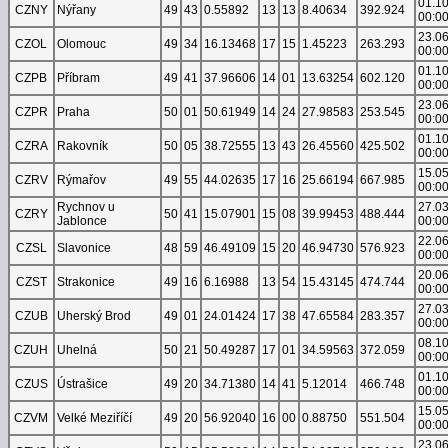
01.1
CZNY
Nýřany
49
43
0.55892
13
13
8.40634
392.924
00:0
23.0
CZOL
Olomouc
49
34
16.13468
17
15
1.45223
263.293
00:0
01.1
CZPB
Příbram
49
41
37.96606
14
01
13.63254
602.120
00:0
23.0
CZPR
Praha
50
01
50.61949
14
24
27.98583
253.545
00:0
01.1
CZRA
Rakovník
50
05
38.72555
13
43
26.45560
425.502
00:0
15.0
CZRV
Rýmařov
49
55
44.02635
17
16
25.66194
667.985
00:0
Rychnov u
27.0
CZRY
50
41
15.07901
15
08
39.99453
488.444
Jablonce
00:0
22.0
CZSL
Slavonice
48
59
46.49109
15
20
46.94730
576.923
00:0
20.0
CZST
Strakonice
49
16
6.16988
13
54
15.43145
474.744
00:0
27.0
CZUB
Uherský Brod
49
01
24.01424
17
38
47.65584
283.357
00:0
08.1
CZUH
Uhelná
50
21
50.49287
17
01
34.59563
372.059
00:0
01.1
CZUS
Ústrašice
49
20
34.71380
14
41
5.12014
466.748
00:0
15.0
CZVM
Velké Meziříčí
49
20
56.92040
16
00
0.88750
551.504
00:0
23.0