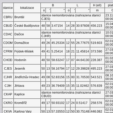
B
L
H (ell)
pla
stanice
lokalizace
o
'
"
o
'
"
m
stanice nemonitorována (nahrazena stanicí
23.1
CBRU
Bruntál
CJES)
00:0
15.0
CBUD
České Budějovice
48
58
3.47154
14
28
30.97608
456.223
00:0
stanice nemonitorována (nahrazena stanicí
10.0
CDAC
Dačice
CJHR)
00:0
02.0
CDOM
Domažlice
49
26
45.25334
12
55
26.77675
519.603
00:0
27.0
CFRM
Frýdek-Místek
49
41
5.25414
18
21
11.45814
373.590
00:0
01.0
CHOD
Hodonín
48
50
58.63247
17
07
44.64130
228.387
00:0
27.0
CJES
Jeseník
50
13
58.16794
17
12
29.39828
495.223
00:0
08.1
CJHR
Jindřichův Hradec
49
08
52.83156
15
00
31.70530
543.521
00:0
02.0
CJIH
Jihlava
49
23
36.79409
15
35
11.02462
576.839
00:0
stanice nemonitorována (nahrazena stanicí
27.0
CKAP
Kaplice
CBUD)
00:0
02.0
CKRO
Kroměříž
49
17
50.93102
17
24
0.51417
258.576
00:0
02.0
CKVA
Karlovy Vary
50
13
57.33553
12
50
30.75148
446.082