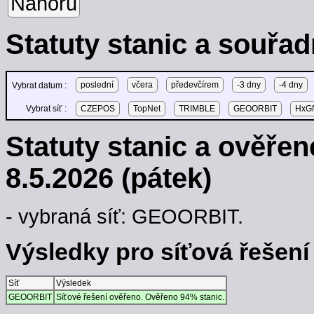
Nahoru
Statuty stanic a souřad
poslední
včera
předevčírem
-3 dny
-4 dny
Vybrat datum :
Vybrat síť :
CZEPOS
TopNet
TRIMBLE
GEOORBIT
HxGN
Statuty stanic a ověře
8.5.2026 (pátek)
- vybraná síť: GEOORBIT.
Výsledky pro síťová řešení -
Síť
Výsledek
GEOORBIT
Síťové řešení ověřeno. Ověřeno 94% stanic.