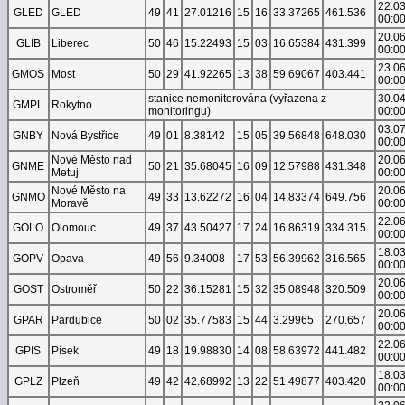
22.0
GLED
GLED
49
41
27.01216
15
16
33.37265
461.536
00:0
20.0
GLIB
Liberec
50
46
15.22493
15
03
16.65384
431.399
00:0
23.0
GMOS
Most
50
29
41.92265
13
38
59.69067
403.441
00:0
stanice nemonitorována (vyřazena z
30.0
GMPL
Rokytno
monitoringu)
00:0
03.0
GNBY
Nová Bystřice
49
01
8.38142
15
05
39.56848
648.030
00:0
Nové Město nad
20.0
GNME
50
21
35.68045
16
09
12.57988
431.348
Metuj
00:0
Nové Město na
20.0
GNMO
49
33
13.62272
16
04
14.83374
649.756
Moravě
00:0
22.0
GOLO
Olomouc
49
37
43.50427
17
24
16.86319
334.315
00:0
18.0
GOPV
Opava
49
56
9.34008
17
53
56.39962
316.565
00:0
20.0
GOST
Ostroměř
50
22
36.15281
15
32
35.08948
320.509
00:0
20.0
GPAR
Pardubice
50
02
35.77583
15
44
3.29965
270.657
00:0
22.0
GPIS
Písek
49
18
19.98830
14
08
58.63972
441.482
00:0
18.0
GPLZ
Plzeň
49
42
42.68992
13
22
51.49877
403.420
00:0