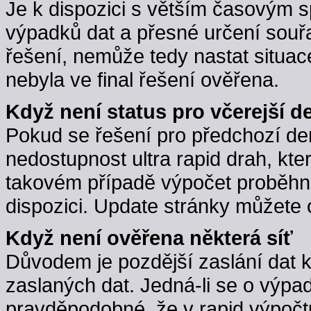
Je k dispozici s větším časovým 
výpadků dat a přesné určení souřa
řešení, nemůže tedy nastat situac
nebyla ve final řešení ověřena.
Když není status pro včerejší d
Pokud se řešení pro předchozí d
nedostupnost ultra rapid drah, kte
takovém případě výpočet proběhne,
dispozici. Update stránky můžete 
Když není ověřena některá síť
Důvodem je pozdější zaslání dat 
zaslaných dat. Jedná-li se o výpa
pravděpodobné, že v rapid výpočt