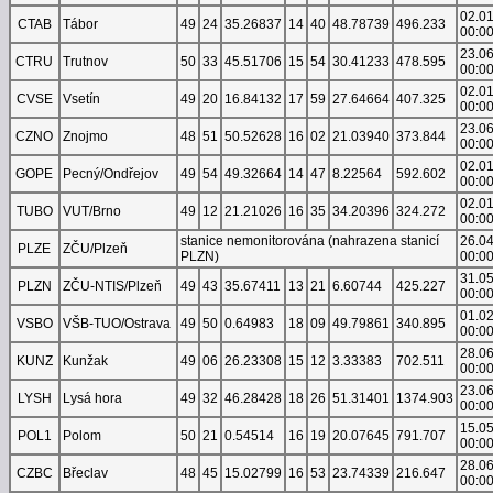
02.0
CTAB
Tábor
49
24
35.26837
14
40
48.78739
496.233
00:0
23.0
CTRU
Trutnov
50
33
45.51706
15
54
30.41233
478.595
00:0
02.0
CVSE
Vsetín
49
20
16.84132
17
59
27.64664
407.325
00:0
23.0
CZNO
Znojmo
48
51
50.52628
16
02
21.03940
373.844
00:0
02.0
GOPE
Pecný/Ondřejov
49
54
49.32664
14
47
8.22564
592.602
00:0
02.0
TUBO
VUT/Brno
49
12
21.21026
16
35
34.20396
324.272
00:0
stanice nemonitorována (nahrazena stanicí
26.0
PLZE
ZČU/Plzeň
PLZN)
00:0
31.0
PLZN
ZČU-NTIS/Plzeň
49
43
35.67411
13
21
6.60744
425.227
00:0
01.0
VSBO
VŠB-TUO/Ostrava
49
50
0.64983
18
09
49.79861
340.895
00:0
28.0
KUNZ
Kunžak
49
06
26.23308
15
12
3.33383
702.511
00:0
23.0
LYSH
Lysá hora
49
32
46.28428
18
26
51.31401
1374.903
00:0
15.0
POL1
Polom
50
21
0.54514
16
19
20.07645
791.707
00:0
28.0
CZBC
Břeclav
48
45
15.02799
16
53
23.74339
216.647
00:0