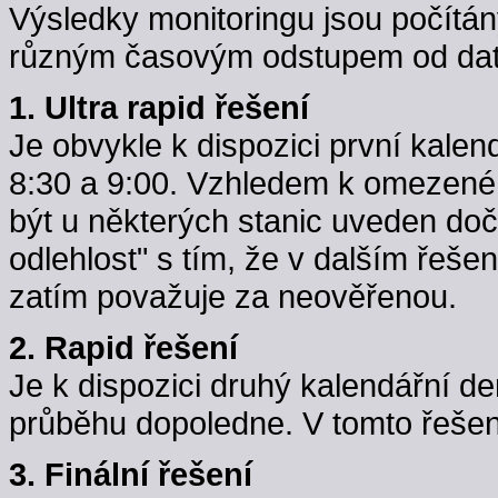
Výsledky monitoringu jsou počítán
různým časovým odstupem od data
1. Ultra rapid řešení
Je obvykle k dispozici první kale
8:30 a 9:00. Vzhledem k omezené k
být u některých stanic uveden do
odlehlost" s tím, že v dalším řeše
zatím považuje za neověřenou.
2. Rapid řešení
Je k dispozici druhý kalendářní d
průběhu dopoledne. V tomto řešení j
3. Finální řešení