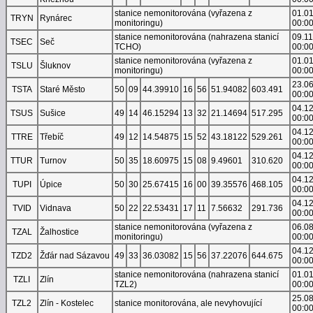
stanice nemonitorována (vyřazena z
01.0
TRYN
Rynárec
monitoringu)
00:0
stanice nemonitorována (nahrazena stanicí
09.1
TSEC
Seč
TCHO)
00:0
stanice nemonitorována (vyřazena z
01.0
TSLU
Šluknov
monitoringu)
00:0
23.0
TSTA
Staré Město
50
09
44.39910
16
56
51.94082
603.491
00:0
04.1
TSUS
Sušice
49
14
46.15294
13
32
21.14694
517.295
00:0
04.1
TTRE
Třebíč
49
12
14.54875
15
52
43.18122
529.261
00:0
04.1
TTUR
Turnov
50
35
18.60975
15
08
9.49601
310.620
00:0
04.1
TUPI
Úpice
50
30
25.67415
16
00
39.35576
468.105
00:0
04.1
TVID
Vidnava
50
22
22.53431
17
11
7.56632
291.736
00:0
stanice nemonitorována (vyřazena z
06.0
TZAL
Žalhostice
monitoringu)
00:0
04.1
TZD2
Žďár nad Sázavou
49
33
36.03082
15
56
37.22076
644.675
00:0
stanice nemonitorována (nahrazena stanicí
01.0
TZLI
Zlín
TZL2)
00:0
25.0
TZL2
Zlín - Kostelec
stanice monitorována, ale nevyhovující
00:0