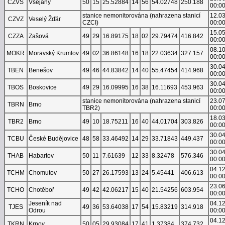
CZVS
Všejany
50
15
25.52884
14
56
54.02748
250.188
00:0
stanice nemonitorována (nahrazena stanicí
12.0
CZVZ
Veselý Žďár
CZCI)
00:0
15.0
CZZA
Zašová
49
29
16.89175
18
02
29.79474
416.842
00:0
08.1
MOKR
Moravský Krumlov
49
02
36.86148
16
18
22.03634
327.157
00:0
30.0
TBEN
Benešov
49
46
44.83842
14
40
55.47454
414.968
00:0
30.0
TBOS
Boskovice
49
29
16.09995
16
38
16.11693
453.963
00:0
stanice nemonitorována (nahrazena stanicí
23.0
TBRN
Brno
TBR2)
00:0
18.0
TBR2
Brno
49
10
18.75211
16
40
44.01704
303.826
00:0
30.0
TCBU
České Budějovice
48
58
33.46492
14
29
33.71843
449.437
00:0
30.0
THAB
Habartov
50
11
7.61639
12
33
8.32478
576.346
00:0
04.1
TCHM
Chomutov
50
27
26.17593
13
24
5.45441
406.613
00:0
23.0
TCHO
Chotěboř
49
42
42.06217
15
40
21.54256
603.954
00:0
Jeseník nad
04.1
TJES
49
36
53.64038
17
54
15.83219
314.918
Odrou
00:0
04.1
TKRN
Krnov
50
05
29.93084
17
41
1.37384
374.732