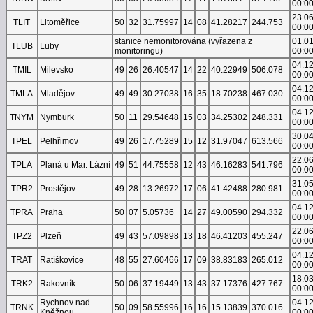
00:0
23.0
TLIT
Litoměřice
50
32
31.75997
14
08
41.28217
244.753
00:0
stanice nemonitorována (vyřazena z
01.0
TLUB
Luby
monitoringu)
00:0
04.1
TMIL
Milevsko
49
26
26.40547
14
22
40.22949
506.078
00:0
04.1
TMLA
Mladějov
49
49
30.27038
16
35
18.70238
467.030
00:0
04.1
TNYM
Nymburk
50
11
29.54648
15
03
34.25302
248.331
00:0
30.0
TPEL
Pelhřimov
49
26
17.75289
15
12
31.97047
613.566
00:0
22.0
TPLA
Planá u Mar. Lázní
49
51
44.75558
12
43
46.16283
541.796
00:0
31.0
TPR2
Prostějov
49
28
13.26972
17
06
41.42488
280.981
00:0
04.1
TPRA
Praha
50
07
5.05736
14
27
49.00590
294.332
00:0
22.0
TPZ2
Plzeň
49
43
57.09898
13
18
46.41203
455.247
00:0
04.1
TRAT
Ratíškovice
48
55
27.60466
17
09
38.83183
265.012
00:0
18.0
TRK2
Rakovník
50
06
37.19449
13
43
37.17376
427.767
00:0
Rychnov nad
04.1
TRNK
50
09
58.55996
16
16
15.13839
370.016
Kněžnou
00:0