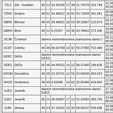
31.0
TZL3
Zlín - Kostelec
49
13
16.39339
17
39
41.76370
333.749
00:0
28.0
TZNO
Znojmo
48
51
54.48922
16
02
53.73356
341.681
00:0
03.0
GBRE
Břeclav
48
45
28.48601
16
53
39.15967
210.674
00:0
20.0
GBRN
Brno
49
12
4.25267
16
36
43.76662
273.346
00:0
09.1
GCIM
Čimelice
stanice nemonitorována (nahrazena stanicí )
00:0
20.0
GCET
Cetviny
48
36
56.03780
14
32
55.37365
702.488
00:0
stanice nemonitorována (nahrazena stanicí
22.0
GDEC
Děčín
GDE2)
00:0
22.0
GDE2
Děčín
50
46
44.65552
14
12
58.47460
199.626
00:0
03.0
GDOM
Domažlice
49
26
23.35751
12
55
52.65600
483.023
00:0
22.0
GHOS
Hostomice
49
49
4.02096
14
02
20.05460
418.603
00:0
stanice nemonitorována (nahrazena stanicí
27.1
GJES
Jeseník
GJE2)
00:0
23.0
GJE2
Jeseník
50
14
38.56897
17
12
52.42692
465.740
00:0
28.0
GJIH
Jihlava
49
23
37.32932
15
35
58.05242
559.598
00:0