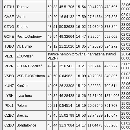
23.0
CTRU
Trutnov
50
33
45.51706
15
54
30.41233
478.595
00:0
02.0
CVSE
Vsetín
49
20
16.84132
17
59
27.64664
407.325
00:0
23.0
CZNO
Znojmo
48
51
50.52628
16
02
21.03940
373.844
00:0
02.0
GOPE
Pecný/Ondřejov
49
54
49.32664
14
47
8.22564
592.602
00:0
02.0
TUBO
VUT/Brno
49
12
21.21026
16
35
34.20396
324.272
00:0
stanice nemonitorována (nahrazena stanicí
26.0
PLZE
ZČU/Plzeň
PLZN)
00:0
31.0
PLZN
ZČU-NTIS/Plzeň
49
43
35.67411
13
21
6.60744
425.227
00:0
01.0
VSBO
VŠB-TUO/Ostrava
49
50
0.64983
18
09
49.79861
340.895
00:0
28.0
KUNZ
Kunžak
49
06
26.23308
15
12
3.33383
702.511
00:0
23.0
LYSH
Lysá hora
49
32
46.28428
18
26
51.31401
1374.903
00:0
15.0
POL1
Polom
50
21
0.54514
16
19
20.07645
791.707
00:0
28.0
CZBC
Břeclav
48
45
15.02799
16
53
23.74339
216.647
00:0
01.0
CZBO
Bohdalovice
48
44
31.37084
14
17
11.04473
683.268
00:0