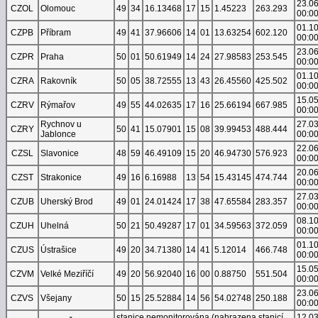
23.0
CZOL
Olomouc
49
34
16.13468
17
15
1.45223
263.293
00:0
01.1
CZPB
Příbram
49
41
37.96606
14
01
13.63254
602.120
00:0
23.0
CZPR
Praha
50
01
50.61949
14
24
27.98583
253.545
00:0
01.1
CZRA
Rakovník
50
05
38.72555
13
43
26.45560
425.502
00:0
15.0
CZRV
Rýmařov
49
55
44.02635
17
16
25.66194
667.985
00:0
Rychnov u
27.0
CZRY
50
41
15.07901
15
08
39.99453
488.444
Jablonce
00:0
22.0
CZSL
Slavonice
48
59
46.49109
15
20
46.94730
576.923
00:0
20.0
CZST
Strakonice
49
16
6.16988
13
54
15.43145
474.744
00:0
27.0
CZUB
Uherský Brod
49
01
24.01424
17
38
47.65584
283.357
00:0
08.1
CZUH
Uhelná
50
21
50.49287
17
01
34.59563
372.059
00:0
01.1
CZUS
Ústrašice
49
20
34.71380
14
41
5.12014
466.748
00:0
15.0
CZVM
Velké Meziříčí
49
20
56.92040
16
00
0.88750
551.504
00:0
23.0
CZVS
Všejany
50
15
25.52884
14
56
54.02748
250.188
00:0
stanice nemonitorována (nahrazena stanicí
12.0