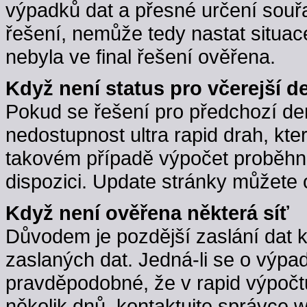
výpadků dat a přesné určení souřa
řešení, nemůže tedy nastat situac
nebyla ve final řešení ověřena.
Když není status pro včerejší d
Pokud se řešení pro předchozí d
nedostupnost ultra rapid drah, kte
takovém případě výpočet proběhne,
dispozici. Update stránky můžete 
Když není ověřena některá síť
Důvodem je pozdější zaslání dat 
zaslaných dat. Jedná-li se o výpa
pravděpodobné, že v rapid výpočt
několik dnů, kontaktujte správce w