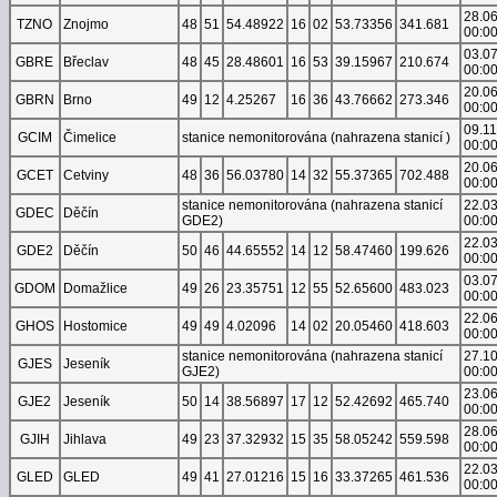
28.0
TZNO
Znojmo
48
51
54.48922
16
02
53.73356
341.681
00:0
03.0
GBRE
Břeclav
48
45
28.48601
16
53
39.15967
210.674
00:0
20.0
GBRN
Brno
49
12
4.25267
16
36
43.76662
273.346
00:0
09.1
GCIM
Čimelice
stanice nemonitorována (nahrazena stanicí )
00:0
20.0
GCET
Cetviny
48
36
56.03780
14
32
55.37365
702.488
00:0
stanice nemonitorována (nahrazena stanicí
22.0
GDEC
Děčín
GDE2)
00:0
22.0
GDE2
Děčín
50
46
44.65552
14
12
58.47460
199.626
00:0
03.0
GDOM
Domažlice
49
26
23.35751
12
55
52.65600
483.023
00:0
22.0
GHOS
Hostomice
49
49
4.02096
14
02
20.05460
418.603
00:0
stanice nemonitorována (nahrazena stanicí
27.1
GJES
Jeseník
GJE2)
00:0
23.0
GJE2
Jeseník
50
14
38.56897
17
12
52.42692
465.740
00:0
28.0
GJIH
Jihlava
49
23
37.32932
15
35
58.05242
559.598
00:0
22.0
GLED
GLED
49
41
27.01216
15
16
33.37265
461.536
00:0