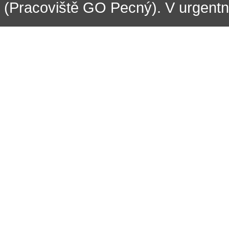
(Pracoviště GO Pecný). V urgentní