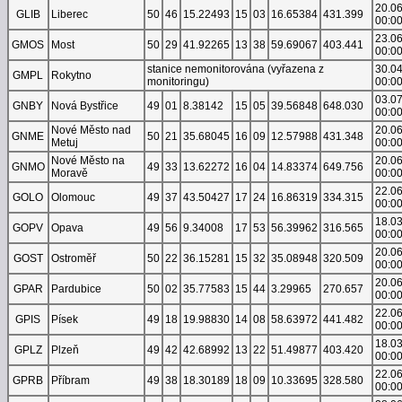
20.0
GLIB
Liberec
50
46
15.22493
15
03
16.65384
431.399
00:0
23.0
GMOS
Most
50
29
41.92265
13
38
59.69067
403.441
00:0
stanice nemonitorována (vyřazena z
30.0
GMPL
Rokytno
monitoringu)
00:0
03.0
GNBY
Nová Bystřice
49
01
8.38142
15
05
39.56848
648.030
00:0
Nové Město nad
20.0
GNME
50
21
35.68045
16
09
12.57988
431.348
Metuj
00:0
Nové Město na
20.0
GNMO
49
33
13.62272
16
04
14.83374
649.756
Moravě
00:0
22.0
GOLO
Olomouc
49
37
43.50427
17
24
16.86319
334.315
00:0
18.0
GOPV
Opava
49
56
9.34008
17
53
56.39962
316.565
00:0
20.0
GOST
Ostroměř
50
22
36.15281
15
32
35.08948
320.509
00:0
20.0
GPAR
Pardubice
50
02
35.77583
15
44
3.29965
270.657
00:0
22.0
GPIS
Písek
49
18
19.98830
14
08
58.63972
441.482
00:0
18.0
GPLZ
Plzeň
49
42
42.68992
13
22
51.49877
403.420
00:0
22.0
GPRB
Příbram
49
38
18.30189
18
09
10.33695
328.580
00:0