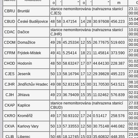
o
'
"
o
'
"
m
stanice nemonitorována (nahrazena stanicí
23.1
CBRU
Bruntál
CJES)
00:0
15.0
CBUD
České Budějovice
48
58
3.47154
14
28
30.97608
456.223
00:0
stanice nemonitorována (nahrazena stanicí
10.0
CDAC
Dačice
CJHR)
00:0
02.0
CDOM
Domažlice
49
26
45.25334
12
55
26.77675
519.603
00:0
27.0
CFRM
Frýdek-Místek
49
41
5.25414
18
21
11.45814
373.590
00:0
01.0
CHOD
Hodonín
48
50
58.63247
17
07
44.64130
228.387
00:0
27.0
CJES
Jeseník
50
13
58.16794
17
12
29.39828
495.223
00:0
08.1
CJHR
Jindřichův Hradec
49
08
52.83156
15
00
31.70530
543.521
00:0
02.0
CJIH
Jihlava
49
23
36.79409
15
35
11.02462
576.839
00:0
stanice nemonitorována (nahrazena stanicí
27.0
CKAP
Kaplice
CBUD)
00:0
02.0
CKRO
Kroměříž
49
17
50.93102
17
24
0.51417
258.576
00:0
02.0
CKVA
Karlovy Vary
50
13
57.33553
12
50
30.75148
446.082
00:0
23.0
CLIB
Liberec
50
46
18.12745
15
03
35.60832
448.355