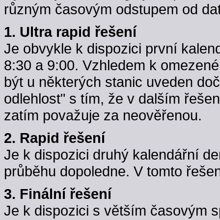
různým časovým odstupem od data
1. Ultra rapid řešení
Je obvykle k dispozici první kale
8:30 a 9:00. Vzhledem k omezené k
být u některých stanic uveden do
odlehlost" s tím, že v dalším řeše
zatím považuje za neověřenou.
2. Rapid řešení
Je k dispozici druhý kalendářní d
průběhu dopoledne. V tomto řešení j
3. Finální řešení
Je k dispozici s větším časovým 