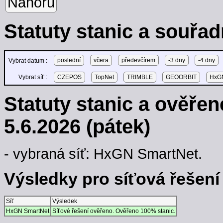
Nahoru
Statuty stanic a souřad
poslední
včera
předevčírem
-3 dny
-4 dny
Vybrat datum :
Vybrat síť :
CZEPOS
TopNet
TRIMBLE
GEOORBIT
HxGN
Statuty stanic a ověře
5.6.2026 (pátek)
- vybraná síť: HxGN SmartNet.
Výsledky pro síťová řešení -
Síť
Výsledek
HxGN SmartNet
Síťové řešení ověřeno. Ověřeno 100% stanic.