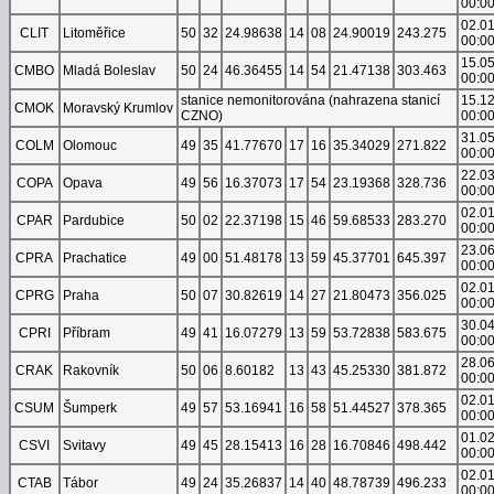
00:0
02.0
CLIT
Litoměřice
50
32
24.98638
14
08
24.90019
243.275
00:0
15.0
CMBO
Mladá Boleslav
50
24
46.36455
14
54
21.47138
303.463
00:0
stanice nemonitorována (nahrazena stanicí
15.1
CMOK
Moravský Krumlov
CZNO)
00:0
31.0
COLM
Olomouc
49
35
41.77670
17
16
35.34029
271.822
00:0
22.0
COPA
Opava
49
56
16.37073
17
54
23.19368
328.736
00:0
02.0
CPAR
Pardubice
50
02
22.37198
15
46
59.68533
283.270
00:0
23.0
CPRA
Prachatice
49
00
51.48178
13
59
45.37701
645.397
00:0
02.0
CPRG
Praha
50
07
30.82619
14
27
21.80473
356.025
00:0
30.0
CPRI
Příbram
49
41
16.07279
13
59
53.72838
583.675
00:0
28.0
CRAK
Rakovník
50
06
8.60182
13
43
45.25330
381.872
00:0
02.0
CSUM
Šumperk
49
57
53.16941
16
58
51.44527
378.365
00:0
01.0
CSVI
Svitavy
49
45
28.15413
16
28
16.70846
498.442
00:0
02.0
CTAB
Tábor
49
24
35.26837
14
40
48.78739
496.233
00:0