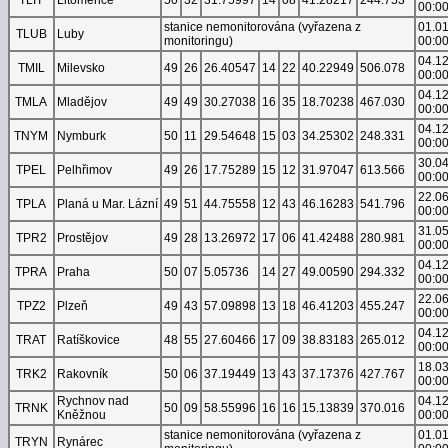
00:0
stanice nemonitorována (vyřazena z
01.0
TLUB
Luby
monitoringu)
00:0
04.1
TMIL
Milevsko
49
26
26.40547
14
22
40.22949
506.078
00:0
04.1
TMLA
Mladějov
49
49
30.27038
16
35
18.70238
467.030
00:0
04.1
TNYM
Nymburk
50
11
29.54648
15
03
34.25302
248.331
00:0
30.0
TPEL
Pelhřimov
49
26
17.75289
15
12
31.97047
613.566
00:0
22.0
TPLA
Planá u Mar. Lázní
49
51
44.75558
12
43
46.16283
541.796
00:0
31.0
TPR2
Prostějov
49
28
13.26972
17
06
41.42488
280.981
00:0
04.1
TPRA
Praha
50
07
5.05736
14
27
49.00590
294.332
00:0
22.0
TPZ2
Plzeň
49
43
57.09898
13
18
46.41203
455.247
00:0
04.1
TRAT
Ratíškovice
48
55
27.60466
17
09
38.83183
265.012
00:0
18.0
TRK2
Rakovník
50
06
37.19449
13
43
37.17376
427.767
00:0
Rychnov nad
04.1
TRNK
50
09
58.55996
16
16
15.13839
370.016
Kněžnou
00:0
stanice nemonitorována (vyřazena z
01.0
TRYN
Rynárec