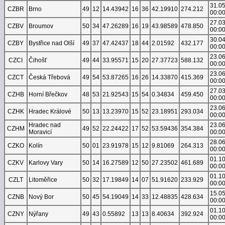
31.0
CZBR
Brno
49
12
14.43942
16
36
42.19910
274.212
00:0
27.0
CZBV
Broumov
50
34
47.26289
16
19
43.98589
478.850
00:0
30.0
CZBY
Bystřice nad Olší
49
37
47.42437
18
44
2.01592
432.177
00:0
23.0
CZCI
Čihošť
49
44
33.95571
15
20
27.37723
588.132
00:0
23.0
CZCT
Česká Třebová
49
54
53.87265
16
26
14.33870
415.369
00:0
27.0
CZHB
Horní Břečkov
48
53
21.92543
15
54
0.34834
459.450
00:0
23.0
CZHK
Hradec Králové
50
13
13.23970
15
52
23.18951
293.034
00:0
Hradec nad
23.0
CZHM
49
52
22.24422
17
52
53.59436
354.384
Moravicí
00:0
28.0
CZKO
Kolín
50
01
23.91978
15
12
9.81069
264.313
00:0
01.1
CZKV
Karlovy Vary
50
14
16.27589
12
50
27.23502
461.689
00:0
01.1
CZLT
Litoměřice
50
32
17.19849
14
07
51.91620
233.929
00:0
15.0
CZNB
Nový Bor
50
45
54.19049
14
33
12.48835
428.634
00:0
01.1
CZNY
Nýřany
49
43
0.55892
13
13
8.40634
392.924
00:0