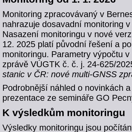
Monitoring zpracovávaný v Berne
nahrazuje dosavadní monitoring v
Nasazení monitoringu v nové verzi
12. 2025 platí původní řešení a p
monitoringu. Parametry výpočtu v
zprávě VÚGTK č. č. j. 24-625/202
stanic v ČR: nové multi-GNSS zpr
Podrobnější náhled o novinkách a 
prezentace ze semináře GO Pecný
K výsledkům monitoringu
Výsledky monitoringu jsou počítán