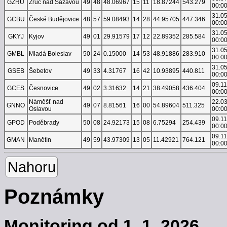
GZRU
Zruč nad Sázavou
49
48
48.06967
15
11
18.87244
543.279
00:0
31.0
GCBU
České Budějovice
48
57
59.08493
14
28
44.95705
447.346
00:0
31.0
GKYJ
Kyjov
49
01
29.91579
17
12
22.89352
285.584
00:0
31.0
GMBL
Mladá Boleslav
50
24
0.15000
14
53
48.91886
283.910
00:0
31.0
GSEB
Šebetov
49
33
4.31767
16
42
10.93895
440.811
00:0
09.1
GCES
Česnovice
49
02
3.31632
14
21
38.49058
436.404
00:0
Náměšť nad
22.0
GNNO
49
07
8.81561
16
00
54.89604
511.325
Oslavou
00:0
09.1
GPOD
Poděbrady
50
08
24.92173
15
08
6.75294
254.439
00:0
09.1
GMAN
Manětín
49
59
43.97309
13
05
11.42921
764.121
00:0
Nahoru
Poznámky
Monitoring od 1. 1. 2026