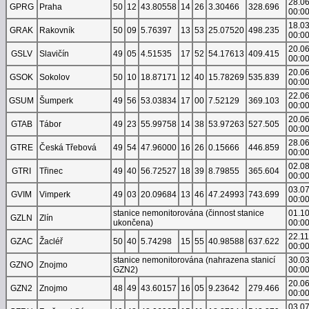
28.0
GPRG
Praha
50
12
43.80558
14
26
3.30466
328.696
00:0
18.0
GRAK
Rakovník
50
09
5.76397
13
53
25.07520
498.235
00:0
20.0
GSLV
Slavičín
49
05
4.51535
17
52
54.17613
409.415
00:0
20.0
GSOK
Sokolov
50
10
18.87171
12
40
15.78269
535.839
00:0
22.0
GSUM
Šumperk
49
56
53.03834
17
00
7.52129
369.103
00:0
20.0
GTAB
Tábor
49
23
55.99758
14
38
53.97263
527.505
00:0
28.0
GTRE
Česká Třebová
49
54
47.96000
16
26
0.15666
446.859
00:0
02.0
GTRI
Třinec
49
40
56.72527
18
39
8.79855
365.604
00:0
03.0
GVIM
Vimperk
49
03
20.09684
13
46
47.24993
743.699
00:0
stanice nemonitorována (činnost stanice
01.1
GZLN
Zlín
ukončena)
00:0
22.1
GZAC
Žacléř
50
40
5.74298
15
55
40.98588
637.622
00:0
stanice nemonitorována (nahrazena stanicí
30.0
GZNO
Znojmo
GZN2)
00:0
20.0
GZN2
Znojmo
48
49
43.60157
16
05
9.23642
279.466
00:0
03.0