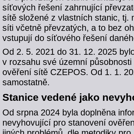
síťových řešení zahrnující převzaté
sítě složené z vlastních stanic, t
síti včetně převzatých, a to bez oh
vstupují do síťového řešení danéh
Od 2. 5. 2021 do 31. 12. 2025 byl
v rozsahu své územní působnosti
ověření sítě CZEPOS. Od 1. 1. 202
samostatně.
Stanice vedené jako nevyho
Od srpna 2024 byla doplněna info
nevyhovující pro stanovení ověřen
jiných problémů, dle metodiky pro 