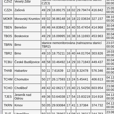
CZVZ
Veselý Žďár
CZCI)
00:0
15.0
CZZA
Zašová
49
29
16.89175
18
02
29.79474
416.842
00:0
08.1
MOKR
Moravský Krumlov
49
02
36.86148
16
18
22.03634
327.157
00:0
30.0
TBEN
Benešov
49
46
44.83842
14
40
55.47454
414.968
00:0
30.0
TBOS
Boskovice
49
29
16.09995
16
38
16.11693
453.963
00:0
stanice nemonitorována (nahrazena stanicí
23.0
TBRN
Brno
TBR2)
00:0
18.0
TBR2
Brno
49
10
18.75211
16
40
44.01704
303.826
00:0
30.0
TCBU
České Budějovice
48
58
33.46492
14
29
33.71843
449.437
00:0
30.0
THAB
Habartov
50
11
7.61639
12
33
8.32478
576.346
00:0
04.1
TCHM
Chomutov
50
27
26.17593
13
24
5.45441
406.613
00:0
23.0
TCHO
Chotěboř
49
42
42.06217
15
40
21.54256
603.954
00:0
Jeseník nad
04.1
TJES
49
36
53.64038
17
54
15.83219
314.918
Odrou
00:0
04.1
TKRN
Krnov
50
05
29.93084
17
41
1.37384
374.732
00:0
23.0
TLIT
Litoměřice
50
32
31.75997
14
08
41.28217
244.753