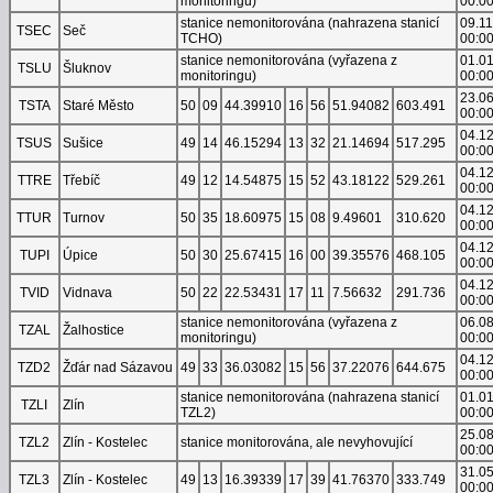
monitoringu)
00:0
stanice nemonitorována (nahrazena stanicí
09.1
TSEC
Seč
TCHO)
00:0
stanice nemonitorována (vyřazena z
01.0
TSLU
Šluknov
monitoringu)
00:0
23.0
TSTA
Staré Město
50
09
44.39910
16
56
51.94082
603.491
00:0
04.1
TSUS
Sušice
49
14
46.15294
13
32
21.14694
517.295
00:0
04.1
TTRE
Třebíč
49
12
14.54875
15
52
43.18122
529.261
00:0
04.1
TTUR
Turnov
50
35
18.60975
15
08
9.49601
310.620
00:0
04.1
TUPI
Úpice
50
30
25.67415
16
00
39.35576
468.105
00:0
04.1
TVID
Vidnava
50
22
22.53431
17
11
7.56632
291.736
00:0
stanice nemonitorována (vyřazena z
06.0
TZAL
Žalhostice
monitoringu)
00:0
04.1
TZD2
Žďár nad Sázavou
49
33
36.03082
15
56
37.22076
644.675
00:0
stanice nemonitorována (nahrazena stanicí
01.0
TZLI
Zlín
TZL2)
00:0
25.0
TZL2
Zlín - Kostelec
stanice monitorována, ale nevyhovující
00:0
31.0
TZL3
Zlín - Kostelec
49
13
16.39339
17
39
41.76370
333.749
00:0