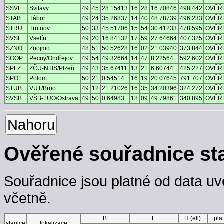
SSVI
Svitavy
49
45
28.15413
16
28
16.70846
498.442
OVĚŘ
STAB
Tábor
49
24
35.26837
14
40
48.78739
496.233
OVĚŘ
STRU
Trutnov
50
33
45.51706
15
54
30.41233
478.595
OVĚŘ
SVSE
Vsetín
49
20
16.84132
17
59
27.64664
407.325
OVĚŘ
SZNO
Znojmo
48
51
50.52628
16
02
21.03940
373.844
OVĚŘ
SGOP
Pecný/Ondřejov
49
54
49.32664
14
47
8.22564
592.602
OVĚŘ
SPLZ
ZČU-NTIS/Plzeň
49
43
35.67411
13
21
6.60744
425.227
OVĚŘ
SPO1
Polom
50
21
0.54514
16
19
20.07645
791.707
OVĚŘ
STUB
VUT/Brno
49
12
21.21026
16
35
34.20396
324.272
OVĚŘ
SVSB
VŠB-TUO/Ostrava
49
50
0.64983
18
09
49.79861
340.895
OVĚŘ
Nahoru
Ověřené souřadnice st
Souřadnice jsou platné od data uv
včetně.
B
L
H (ell)
pla
stanice
lokalizace