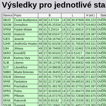
Výsledky pro jednotlivé stan
Stanice
Popis
B
L
H (ell.)
Stat
SBUD
České Budějovice
48
58
3.47154
14
28
30.97608
456.223
OVĚŘ
SDOM
Domažlice
49
26
45.25334
12
55
26.77675
519.603
OVĚŘ
SFRM
Frýdek-Místek
49
41
5.25414
18
21
11.45814
373.590
OVĚŘ
SHOD
Hodonín
48
50
58.63247
17
07
44.64130
228.387
OVĚŘ
SJES
Jeseník
50
13
58.16794
17
12
29.39828
495.223
OVĚŘ
SJHR
Jindřichův Hradec
49
08
52.83156
15
00
31.70530
543.521
OVĚŘ
SJIH
Jihlava
49
23
36.79409
15
35
11.02462
576.839
OVĚŘ
SKRO
Kroměříž
49
17
50.93102
17
24
0.51417
258.576
OVĚŘ
SKVA
Karlovy Vary
50
13
57.33553
12
50
30.75148
446.082
OVĚŘ
SLIB
Liberec
50
46
18.12745
15
03
35.60832
448.355
OVĚŘ
SLIT
Litoměřice
50
32
24.98638
14
08
24.90019
243.275
OVĚŘ
SMBO
Mladá Boleslav
50
24
46.36455
14
54
21.47138
303.463
OVĚŘ
SOLM
Olomouc
49
35
41.77670
17
16
35.34029
271.822
OVĚŘ
SPAR
Pardubice
50
02
22.37198
15
46
59.68533
283.270
OVĚŘ
SPRA
Prachatice
49
00
51.48178
13
59
45.37701
645.397
OVĚŘ
SPRG
Praha
50
07
30.82619
14
27
21.80473
356.025
OVĚŘ
SPRI
Příbram
49
41
16.07279
13
59
53.72838
583.675
OVĚŘ
SRAK
Rakovník
50
06
8.60182
13
43
45.25330
381.872
OVĚŘ
SSUM
Šumperk
49
57
53.16941
16
58
51.44527
378.365
OVĚŘ