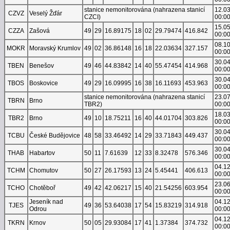
stanice nemonitorována (nahrazena stanicí
12.0
CZVZ
Veselý Žďár
CZCI)
00:0
15.0
CZZA
Zašová
49
29
16.89175
18
02
29.79474
416.842
00:0
08.1
MOKR
Moravský Krumlov
49
02
36.86148
16
18
22.03634
327.157
00:0
30.0
TBEN
Benešov
49
46
44.83842
14
40
55.47454
414.968
00:0
30.0
TBOS
Boskovice
49
29
16.09995
16
38
16.11693
453.963
00:0
stanice nemonitorována (nahrazena stanicí
23.0
TBRN
Brno
TBR2)
00:0
18.0
TBR2
Brno
49
10
18.75211
16
40
44.01704
303.826
00:0
30.0
TCBU
České Budějovice
48
58
33.46492
14
29
33.71843
449.437
00:0
30.0
THAB
Habartov
50
11
7.61639
12
33
8.32478
576.346
00:0
04.1
TCHM
Chomutov
50
27
26.17593
13
24
5.45441
406.613
00:0
23.0
TCHO
Chotěboř
49
42
42.06217
15
40
21.54256
603.954
00:0
Jeseník nad
04.1
TJES
49
36
53.64038
17
54
15.83219
314.918
Odrou
00:0
04.1
TKRN
Krnov
50
05
29.93084
17
41
1.37384
374.732
00:0