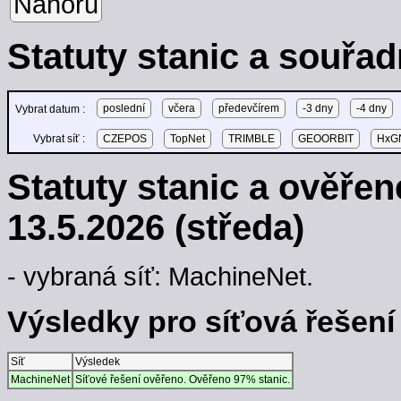
Nahoru
Statuty stanic a souřad
poslední
včera
předevčírem
-3 dny
-4 dny
Vybrat datum :
Vybrat síť :
CZEPOS
TopNet
TRIMBLE
GEOORBIT
HxGN
Statuty stanic a ověře
13.5.2026 (středa)
- vybraná síť: MachineNet.
Výsledky pro síťová řešení -
Síť
Výsledek
MachineNet
Síťové řešení ověřeno. Ověřeno 97% stanic.