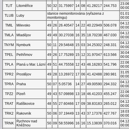
23.0
TLIT
Litoměřice
50
32
31.75997
14
08
41.28217
244.753
00:0
stanice nemonitorována (vyřazena z
01.0
TLUB
Luby
monitoringu)
00:0
04.1
TMIL
Milevsko
49
26
26.40547
14
22
40.22949
506.078
00:0
04.1
TMLA
Mladějov
49
49
30.27038
16
35
18.70238
467.030
00:0
04.1
TNYM
Nymburk
50
11
29.54648
15
03
34.25302
248.331
00:0
30.0
TPEL
Pelhřimov
49
26
17.75289
15
12
31.97047
613.566
00:0
22.0
TPLA
Planá u Mar. Lázní
49
51
44.75558
12
43
46.16283
541.796
00:0
31.0
TPR2
Prostějov
49
28
13.26972
17
06
41.42488
280.981
00:0
04.1
TPRA
Praha
50
07
5.05736
14
27
49.00590
294.332
00:0
22.0
TPZ2
Plzeň
49
43
57.09898
13
18
46.41203
455.247
00:0
04.1
TRAT
Ratíškovice
48
55
27.60466
17
09
38.83183
265.012
00:0
18.0
TRK2
Rakovník
50
06
37.19449
13
43
37.17376
427.767
00:0
Rychnov nad
04.1
TRNK
50
09
58.55996
16
16
15.13839
370.016
Kněžnou
00:0