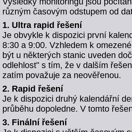
Výsledky monitoringu jsou počítán
různým časovým odstupem od data
1. Ultra rapid řešení
Je obvykle k dispozici první kale
8:30 a 9:00. Vzhledem k omezené k
být u některých stanic uveden do
odlehlost" s tím, že v dalším řeše
zatím považuje za neověřenou.
2. Rapid řešení
Je k dispozici druhý kalendářní d
průběhu dopoledne. V tomto řešení j
3. Finální řešení