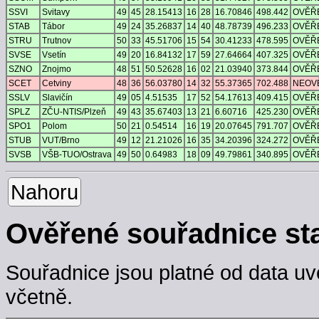
SSVI
Svitavy
49
45
28.15413
16
28
16.70846
498.442
OVĚŘ
STAB
Tábor
49
24
35.26837
14
40
48.78739
496.233
OVĚŘ
STRU
Trutnov
50
33
45.51706
15
54
30.41233
478.595
OVĚŘ
SVSE
Vsetín
49
20
16.84132
17
59
27.64664
407.325
OVĚŘ
SZNO
Znojmo
48
51
50.52628
16
02
21.03940
373.844
OVĚŘ
SCET
Cetviny
48
36
56.03780
14
32
55.37365
702.488
NEOV
SSLV
Slavičín
49
05
4.51535
17
52
54.17613
409.415
OVĚŘ
SPLZ
ZČU-NTIS/Plzeň
49
43
35.67403
13
21
6.60716
425.230
OVĚŘ
SPO1
Polom
50
21
0.54514
16
19
20.07645
791.707
OVĚŘ
STUB
VUT/Brno
49
12
21.21026
16
35
34.20396
324.272
OVĚŘ
SVSB
VŠB-TUO/Ostrava
49
50
0.64983
18
09
49.79861
340.895
OVĚŘ
Nahoru
Ověřené souřadnice st
Souřadnice jsou platné od data uv
včetně.