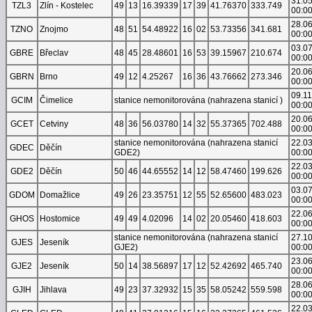
31.0
TZL3
Zlín - Kostelec
49
13
16.39339
17
39
41.76370
333.749
00:0
28.0
TZNO
Znojmo
48
51
54.48922
16
02
53.73356
341.681
00:0
03.0
GBRE
Břeclav
48
45
28.48601
16
53
39.15967
210.674
00:0
20.0
GBRN
Brno
49
12
4.25267
16
36
43.76662
273.346
00:0
09.1
GCIM
Čimelice
stanice nemonitorována (nahrazena stanicí )
00:0
20.0
GCET
Cetviny
48
36
56.03780
14
32
55.37365
702.488
00:0
stanice nemonitorována (nahrazena stanicí
22.0
GDEC
Děčín
GDE2)
00:0
22.0
GDE2
Děčín
50
46
44.65552
14
12
58.47460
199.626
00:0
03.0
GDOM
Domažlice
49
26
23.35751
12
55
52.65600
483.023
00:0
22.0
GHOS
Hostomice
49
49
4.02096
14
02
20.05460
418.603
00:0
stanice nemonitorována (nahrazena stanicí
27.1
GJES
Jeseník
GJE2)
00:0
23.0
GJE2
Jeseník
50
14
38.56897
17
12
52.42692
465.740
00:0
28.0
GJIH
Jihlava
49
23
37.32932
15
35
58.05242
559.598
00:0
22.0