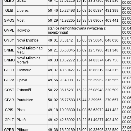
GLED
GLED
49
41
27.01216
15
16
33.37265
461.536
00:0
20.0
GLIB
Liberec
50
46
15.22493
15
03
16.65384
431.399
00:0
23.0
GMOS
Most
50
29
41.92265
13
38
59.69067
403.441
00:0
stanice nemonitorována (vyřazena z
30.0
GMPL
Rokytno
monitoringu)
00:0
03.0
GNBY
Nová Bystřice
49
01
8.38142
15
05
39.56848
648.030
00:0
Nové Město nad
20.0
GNME
50
21
35.68045
16
09
12.57988
431.348
Metuj
00:0
Nové Město na
20.0
GNMO
49
33
13.62272
16
04
14.83374
649.756
Moravě
00:0
22.0
GOLO
Olomouc
49
37
43.50427
17
24
16.86319
334.315
00:0
18.0
GOPV
Opava
49
56
9.34008
17
53
56.39962
316.565
00:0
20.0
GOST
Ostroměř
50
22
36.15281
15
32
35.08948
320.509
00:0
20.0
GPAR
Pardubice
50
02
35.77583
15
44
3.29965
270.657
00:0
22.0
GPIS
Písek
49
18
19.98830
14
08
58.63972
441.482
00:0
18.0
GPLZ
Plzeň
49
42
42.68992
13
22
51.49877
403.420
00:0
22.0
GPRB
Příbram
49
38
18.30189
18
09
10.33695
328.580