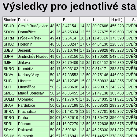
Výsledky pro jednotlivé stan
Stanice
Popis
B
L
H (ell.)
St
SBUD
České Budějovice
48
58
3.47154
14
28
30.97608
456.223
OVĚŘ
SDOM
Domažlice
49
26
45.25334
12
55
26.77675
519.603
OVĚŘ
SFRM
Frýdek-Místek
49
41
5.25414
18
21
11.45814
373.590
OVĚŘ
SHOD
Hodonín
48
50
58.63247
17
07
44.64130
228.387
OVĚŘ
SJES
Jeseník
50
13
58.16794
17
12
29.39828
495.223
OVĚŘ
SJHR
Jindřichův Hradec
49
08
52.83156
15
00
31.70530
543.521
OVĚŘ
SJIH
Jihlava
49
23
36.79409
15
35
11.02462
576.839
OVĚŘ
SKRO
Kroměříž
49
17
50.93102
17
24
0.51417
258.576
OVĚŘ
SKVA
Karlovy Vary
50
13
57.33553
12
50
30.75148
446.082
OVĚŘ
SLIB
Liberec
50
46
18.12745
15
03
35.60832
448.355
OVĚŘ
SLIT
Litoměřice
50
32
24.98638
14
08
24.90019
243.275
OVĚŘ
SMBO
Mladá Boleslav
50
24
46.36455
14
54
21.47138
303.463
OVĚŘ
SOLM
Olomouc
49
35
41.77670
17
16
35.34035
271.821
OVĚŘ
SPAR
Pardubice
50
02
22.37198
15
46
59.68533
283.270
OVĚŘ
SPRA
Prachatice
49
00
51.48178
13
59
45.37701
645.397
OVĚŘ
SPRG
Praha
50
07
30.82619
14
27
21.80473
356.025
OVĚŘ
SPRI
Příbram
49
41
16.07279
13
59
53.72838
583.675
OVĚŘ
SRAK
Rakovník
50
06
8.60182
13
43
45.25330
381.872
OVĚŘ
SSUM
Šumperk
49
57
53.16941
16
58
51.44527
378.365
OVĚŘ