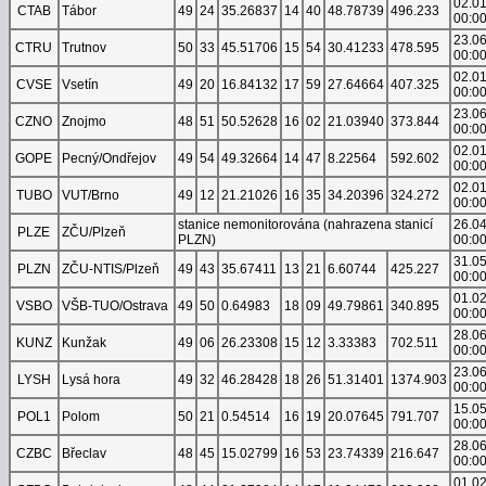
02.0
CTAB
Tábor
49
24
35.26837
14
40
48.78739
496.233
00:0
23.0
CTRU
Trutnov
50
33
45.51706
15
54
30.41233
478.595
00:0
02.0
CVSE
Vsetín
49
20
16.84132
17
59
27.64664
407.325
00:0
23.0
CZNO
Znojmo
48
51
50.52628
16
02
21.03940
373.844
00:0
02.0
GOPE
Pecný/Ondřejov
49
54
49.32664
14
47
8.22564
592.602
00:0
02.0
TUBO
VUT/Brno
49
12
21.21026
16
35
34.20396
324.272
00:0
stanice nemonitorována (nahrazena stanicí
26.0
PLZE
ZČU/Plzeň
PLZN)
00:0
31.0
PLZN
ZČU-NTIS/Plzeň
49
43
35.67411
13
21
6.60744
425.227
00:0
01.0
VSBO
VŠB-TUO/Ostrava
49
50
0.64983
18
09
49.79861
340.895
00:0
28.0
KUNZ
Kunžak
49
06
26.23308
15
12
3.33383
702.511
00:0
23.0
LYSH
Lysá hora
49
32
46.28428
18
26
51.31401
1374.903
00:0
15.0
POL1
Polom
50
21
0.54514
16
19
20.07645
791.707
00:0
28.0
CZBC
Břeclav
48
45
15.02799
16
53
23.74339
216.647
00:0
01.0