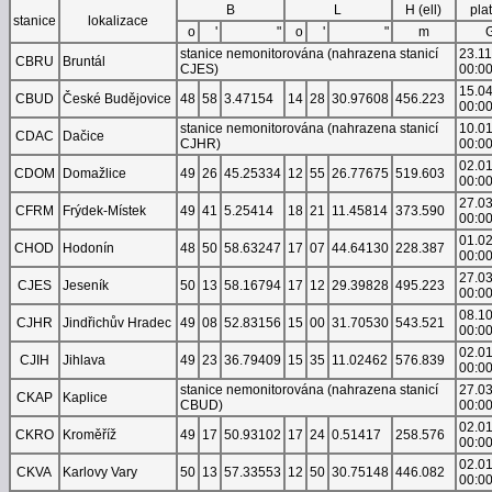
B
L
H (ell)
pla
stanice
lokalizace
o
'
"
o
'
"
m
stanice nemonitorována (nahrazena stanicí
23.1
CBRU
Bruntál
CJES)
00:0
15.0
CBUD
České Budějovice
48
58
3.47154
14
28
30.97608
456.223
00:0
stanice nemonitorována (nahrazena stanicí
10.0
CDAC
Dačice
CJHR)
00:0
02.0
CDOM
Domažlice
49
26
45.25334
12
55
26.77675
519.603
00:0
27.0
CFRM
Frýdek-Místek
49
41
5.25414
18
21
11.45814
373.590
00:0
01.0
CHOD
Hodonín
48
50
58.63247
17
07
44.64130
228.387
00:0
27.0
CJES
Jeseník
50
13
58.16794
17
12
29.39828
495.223
00:0
08.1
CJHR
Jindřichův Hradec
49
08
52.83156
15
00
31.70530
543.521
00:0
02.0
CJIH
Jihlava
49
23
36.79409
15
35
11.02462
576.839
00:0
stanice nemonitorována (nahrazena stanicí
27.0
CKAP
Kaplice
CBUD)
00:0
02.0
CKRO
Kroměříž
49
17
50.93102
17
24
0.51417
258.576
00:0
02.0
CKVA
Karlovy Vary
50
13
57.33553
12
50
30.75148
446.082
00:0