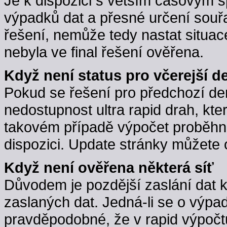
Je k dispozici s větším časovým 
výpadků dat a přesné určení souřa
řešení, nemůže tedy nastat situac
nebyla ve final řešení ověřena.
Když není status pro včerejší d
Pokud se řešení pro předchozí d
nedostupnost ultra rapid drah, kte
takovém případě výpočet proběhne,
dispozici. Update stránky můžete 
Když není ověřena některá síť
Důvodem je pozdější zaslání dat 
zaslaných dat. Jedná-li se o výpa
pravděpodobné, že v rapid výpočt