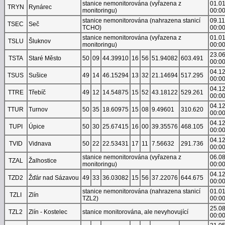
stanice nemonitorována (vyřazena z
01.0
TRYN
Rynárec
monitoringu)
00:0
stanice nemonitorována (nahrazena stanicí
09.1
TSEC
Seč
TCHO)
00:0
stanice nemonitorována (vyřazena z
01.0
TSLU
Šluknov
monitoringu)
00:0
23.0
TSTA
Staré Město
50
09
44.39910
16
56
51.94082
603.491
00:0
04.1
TSUS
Sušice
49
14
46.15294
13
32
21.14694
517.295
00:0
04.1
TTRE
Třebíč
49
12
14.54875
15
52
43.18122
529.261
00:0
04.1
TTUR
Turnov
50
35
18.60975
15
08
9.49601
310.620
00:0
04.1
TUPI
Úpice
50
30
25.67415
16
00
39.35576
468.105
00:0
04.1
TVID
Vidnava
50
22
22.53431
17
11
7.56632
291.736
00:0
stanice nemonitorována (vyřazena z
06.0
TZAL
Žalhostice
monitoringu)
00:0
04.1
TZD2
Žďár nad Sázavou
49
33
36.03082
15
56
37.22076
644.675
00:0
stanice nemonitorována (nahrazena stanicí
01.0
TZLI
Zlín
TZL2)
00:0
25.0
TZL2
Zlín - Kostelec
stanice monitorována, ale nevyhovující
00:0