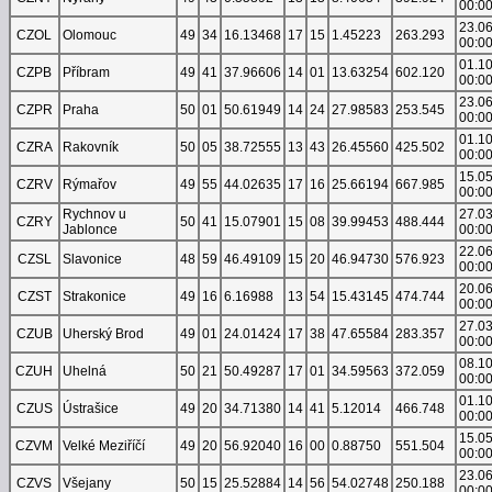
00:0
23.0
CZOL
Olomouc
49
34
16.13468
17
15
1.45223
263.293
00:0
01.1
CZPB
Příbram
49
41
37.96606
14
01
13.63254
602.120
00:0
23.0
CZPR
Praha
50
01
50.61949
14
24
27.98583
253.545
00:0
01.1
CZRA
Rakovník
50
05
38.72555
13
43
26.45560
425.502
00:0
15.0
CZRV
Rýmařov
49
55
44.02635
17
16
25.66194
667.985
00:0
Rychnov u
27.0
CZRY
50
41
15.07901
15
08
39.99453
488.444
Jablonce
00:0
22.0
CZSL
Slavonice
48
59
46.49109
15
20
46.94730
576.923
00:0
20.0
CZST
Strakonice
49
16
6.16988
13
54
15.43145
474.744
00:0
27.0
CZUB
Uherský Brod
49
01
24.01424
17
38
47.65584
283.357
00:0
08.1
CZUH
Uhelná
50
21
50.49287
17
01
34.59563
372.059
00:0
01.1
CZUS
Ústrašice
49
20
34.71380
14
41
5.12014
466.748
00:0
15.0
CZVM
Velké Meziříčí
49
20
56.92040
16
00
0.88750
551.504
00:0
23.0
CZVS
Všejany
50
15
25.52884
14
56
54.02748
250.188
00:0