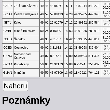
03.0
GZRU
Zruč nad Sázavou
49
48
48.06967
15
11
18.87244
543.279
00:0
31.0
GCBU
České Budějovice
48
57
59.08493
14
28
44.95705
447.346
00:0
31.0
GKYJ
Kyjov
49
01
29.91579
17
12
22.89352
285.584
00:0
31.0
GMBL
Mladá Boleslav
50
24
0.15000
14
53
48.91886
283.910
00:0
31.0
GSEB
Šebetov
49
33
4.31767
16
42
10.93895
440.811
00:0
09.1
GCES
Česnovice
49
02
3.31632
14
21
38.49058
436.404
00:0
Náměšť nad
22.0
GNNO
49
07
8.81561
16
00
54.89604
511.325
Oslavou
00:0
09.1
GPOD
Poděbrady
50
08
24.92173
15
08
6.75294
254.439
00:0
09.1
GMAN
Manětín
49
59
43.97309
13
05
11.42921
764.121
00:0
Nahoru
Poznámky