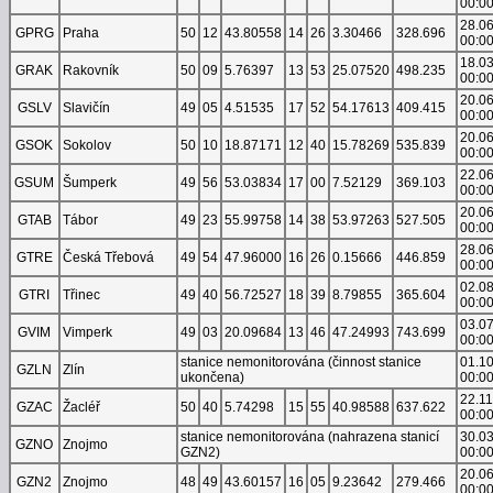
00:0
28.0
GPRG
Praha
50
12
43.80558
14
26
3.30466
328.696
00:0
18.0
GRAK
Rakovník
50
09
5.76397
13
53
25.07520
498.235
00:0
20.0
GSLV
Slavičín
49
05
4.51535
17
52
54.17613
409.415
00:0
20.0
GSOK
Sokolov
50
10
18.87171
12
40
15.78269
535.839
00:0
22.0
GSUM
Šumperk
49
56
53.03834
17
00
7.52129
369.103
00:0
20.0
GTAB
Tábor
49
23
55.99758
14
38
53.97263
527.505
00:0
28.0
GTRE
Česká Třebová
49
54
47.96000
16
26
0.15666
446.859
00:0
02.0
GTRI
Třinec
49
40
56.72527
18
39
8.79855
365.604
00:0
03.0
GVIM
Vimperk
49
03
20.09684
13
46
47.24993
743.699
00:0
stanice nemonitorována (činnost stanice
01.1
GZLN
Zlín
ukončena)
00:0
22.1
GZAC
Žacléř
50
40
5.74298
15
55
40.98588
637.622
00:0
stanice nemonitorována (nahrazena stanicí
30.0
GZNO
Znojmo
GZN2)
00:0
20.0
GZN2
Znojmo
48
49
43.60157
16
05
9.23642
279.466
00:0