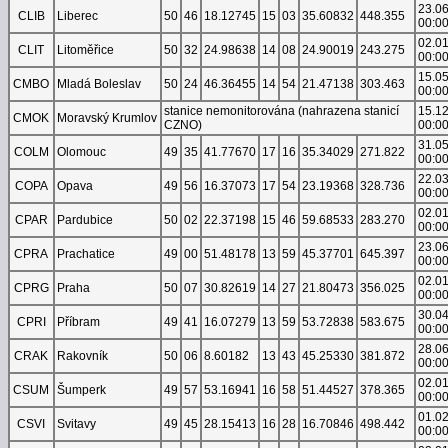
23.0
CLIB
Liberec
50
46
18.12745
15
03
35.60832
448.355
00:0
02.0
CLIT
Litoměřice
50
32
24.98638
14
08
24.90019
243.275
00:0
15.0
CMBO
Mladá Boleslav
50
24
46.36455
14
54
21.47138
303.463
00:0
stanice nemonitorována (nahrazena stanicí
15.1
CMOK
Moravský Krumlov
CZNO)
00:0
31.0
COLM
Olomouc
49
35
41.77670
17
16
35.34029
271.822
00:0
22.0
COPA
Opava
49
56
16.37073
17
54
23.19368
328.736
00:0
02.0
CPAR
Pardubice
50
02
22.37198
15
46
59.68533
283.270
00:0
23.0
CPRA
Prachatice
49
00
51.48178
13
59
45.37701
645.397
00:0
02.0
CPRG
Praha
50
07
30.82619
14
27
21.80473
356.025
00:0
30.0
CPRI
Příbram
49
41
16.07279
13
59
53.72838
583.675
00:0
28.0
CRAK
Rakovník
50
06
8.60182
13
43
45.25330
381.872
00:0
02.0
CSUM
Šumperk
49
57
53.16941
16
58
51.44527
378.365
00:0
01.0
CSVI
Svitavy
49
45
28.15413
16
28
16.70846
498.442
00:0