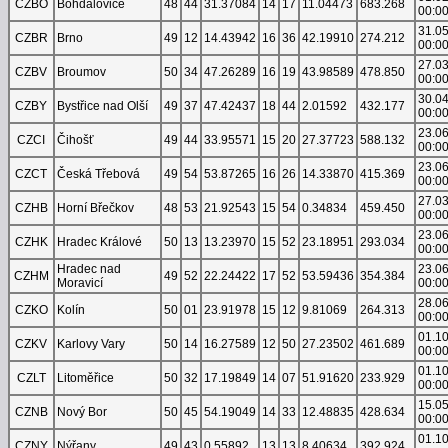
CZBO
Bohdalovice
48
44
31.37084
14
17
11.04473
683.268
00:0
31.0
CZBR
Brno
49
12
14.43942
16
36
42.19910
274.212
00:0
27.0
CZBV
Broumov
50
34
47.26289
16
19
43.98589
478.850
00:0
30.0
CZBY
Bystřice nad Olší
49
37
47.42437
18
44
2.01592
432.177
00:0
23.0
CZCI
Čihošť
49
44
33.95571
15
20
27.37723
588.132
00:0
23.0
CZCT
Česká Třebová
49
54
53.87265
16
26
14.33870
415.369
00:0
27.0
CZHB
Horní Břečkov
48
53
21.92543
15
54
0.34834
459.450
00:0
23.0
CZHK
Hradec Králové
50
13
13.23970
15
52
23.18951
293.034
00:0
Hradec nad
23.0
CZHM
49
52
22.24422
17
52
53.59436
354.384
Moravicí
00:0
28.0
CZKO
Kolín
50
01
23.91978
15
12
9.81069
264.313
00:0
01.1
CZKV
Karlovy Vary
50
14
16.27589
12
50
27.23502
461.689
00:0
01.1
CZLT
Litoměřice
50
32
17.19849
14
07
51.91620
233.929
00:0
15.0
CZNB
Nový Bor
50
45
54.19049
14
33
12.48835
428.634
00:0
01.1
CZNY
Nýřany
49
43
0.55892
13
13
8.40634
392.924