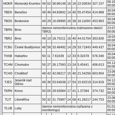
08.1
MOKR
Moravský Krumlov
49
02
36.86148
16
18
22.03634
327.157
00:0
30.0
TBEN
Benešov
49
46
44.83842
14
40
55.47454
414.968
00:0
30.0
TBOS
Boskovice
49
29
16.09995
16
38
16.11693
453.963
00:0
stanice nemonitorována (nahrazena stanicí
23.0
TBRN
Brno
TBR2)
00:0
18.0
TBR2
Brno
49
10
18.75211
16
40
44.01704
303.826
00:0
30.0
TCBU
České Budějovice
48
58
33.46492
14
29
33.71843
449.437
00:0
30.0
THAB
Habartov
50
11
7.61639
12
33
8.32478
576.346
00:0
04.1
TCHM
Chomutov
50
27
26.17593
13
24
5.45441
406.613
00:0
23.0
TCHO
Chotěboř
49
42
42.06217
15
40
21.54256
603.954
00:0
Jeseník nad
04.1
TJES
49
36
53.64038
17
54
15.83219
314.918
Odrou
00:0
04.1
TKRN
Krnov
50
05
29.93084
17
41
1.37384
374.732
00:0
23.0
TLIT
Litoměřice
50
32
31.75997
14
08
41.28217
244.753
00:0
stanice nemonitorována (vyřazena z
01.0
TLUB
Luby
monitoringu)
00:0