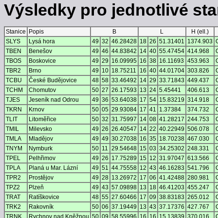
Výsledky pro jednotlivé stan
Stanice
Popis
B
L
H (ell.)
SLYS
Lysá hora
49
32
46.28428
18
26
51.31401
1374.903
TBEN
Benešov
49
46
44.83842
14
40
55.47454
414.968
TBOS
Boskovice
49
29
16.09995
16
38
16.11693
453.963
TBR2
Brno
49
10
18.75211
16
40
44.01704
303.826
TCBU
České Budějovice
48
58
33.46492
14
29
33.71843
449.437
TCHM
Chomutov
50
27
26.17593
13
24
5.45441
406.613
TJES
Jeseník nad Odrou
49
36
53.64038
17
54
15.83219
314.918
TKRN
Krnov
50
05
29.93084
17
41
1.37384
374.732
TLIT
Litoměřice
50
32
31.75997
14
08
41.28217
244.753
TMIL
Milevsko
49
26
26.40547
14
22
40.22949
506.078
TMLA
Mladějov
49
49
30.27038
16
35
18.70238
467.030
TNYM
Nymburk
50
11
29.54648
15
03
34.25302
248.331
TPEL
Pelhřimov
49
26
17.75289
15
12
31.97047
613.566
TPLA
Planá u Mar. Lázní
49
51
44.75558
12
43
46.16283
541.796
TPR2
Prostějov
49
28
13.26972
17
06
41.42488
280.981
TPZ2
Plzeň
49
43
57.09898
13
18
46.41203
455.247
TRAT
Ratíškovice
48
55
27.60466
17
09
38.83183
265.012
TRK2
Rakovník
50
06
37.19449
13
43
37.17376
427.767
TRNK
Rychnov nad Kněžnou
50
09
58.55996
16
16
15.13839
370.016