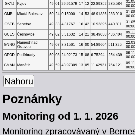
31.0
GKYJ
Kyjov
49
01
29.91579
17
12
22.89352
285.584
00:0
31.0
GMBL
Mladá Boleslav
50
24
0.15000
14
53
48.91886
283.910
00:0
31.0
GSEB
Šebetov
49
33
4.31767
16
42
10.93895
440.811
00:0
09.1
GCES
Česnovice
49
02
3.31632
14
21
38.49058
436.404
00:0
Náměšť nad
22.0
GNNO
49
07
8.81561
16
00
54.89604
511.325
Oslavou
00:0
09.1
GPOD
Poděbrady
50
08
24.92173
15
08
6.75294
254.439
00:0
09.1
GMAN
Manětín
49
59
43.97309
13
05
11.42921
764.121
00:0
Nahoru
Poznámky
Monitoring od 1. 1. 2026
Monitoring zpracovávaný v Berne