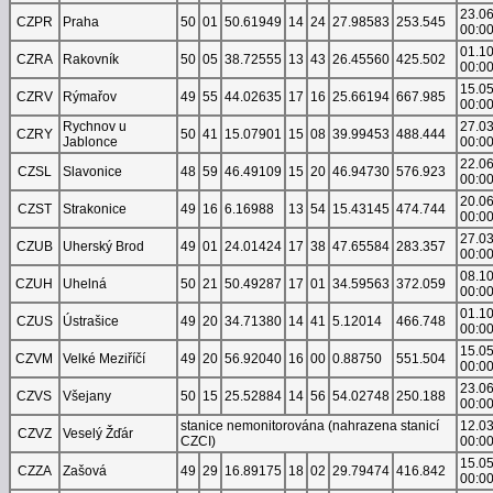
23.0
CZPR
Praha
50
01
50.61949
14
24
27.98583
253.545
00:0
01.1
CZRA
Rakovník
50
05
38.72555
13
43
26.45560
425.502
00:0
15.0
CZRV
Rýmařov
49
55
44.02635
17
16
25.66194
667.985
00:0
Rychnov u
27.0
CZRY
50
41
15.07901
15
08
39.99453
488.444
Jablonce
00:0
22.0
CZSL
Slavonice
48
59
46.49109
15
20
46.94730
576.923
00:0
20.0
CZST
Strakonice
49
16
6.16988
13
54
15.43145
474.744
00:0
27.0
CZUB
Uherský Brod
49
01
24.01424
17
38
47.65584
283.357
00:0
08.1
CZUH
Uhelná
50
21
50.49287
17
01
34.59563
372.059
00:0
01.1
CZUS
Ústrašice
49
20
34.71380
14
41
5.12014
466.748
00:0
15.0
CZVM
Velké Meziříčí
49
20
56.92040
16
00
0.88750
551.504
00:0
23.0
CZVS
Všejany
50
15
25.52884
14
56
54.02748
250.188
00:0
stanice nemonitorována (nahrazena stanicí
12.0
CZVZ
Veselý Žďár
CZCI)
00:0
15.0
CZZA
Zašová
49
29
16.89175
18
02
29.79474
416.842
00:0