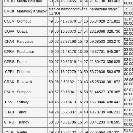
CMBO
Mladá Boleslav
50
24
46.36455
14
54
21.47138
303.463
00:0
stanice nemonitorována (nahrazena stanicí
15.1
CMOK
Moravský Krumlov
CZNO)
00:0
31.0
COLM
Olomouc
49
35
41.77670
17
16
35.34029
271.822
00:0
22.0
COPA
Opava
49
56
16.37073
17
54
23.19368
328.736
00:0
02.0
CPAR
Pardubice
50
02
22.37198
15
46
59.68533
283.270
00:0
23.0
CPRA
Prachatice
49
00
51.48178
13
59
45.37701
645.397
00:0
02.0
CPRG
Praha
50
07
30.82619
14
27
21.80473
356.025
00:0
30.0
CPRI
Příbram
49
41
16.07279
13
59
53.72838
583.675
00:0
28.0
CRAK
Rakovník
50
06
8.60182
13
43
45.25330
381.872
00:0
02.0
CSUM
Šumperk
49
57
53.16941
16
58
51.44527
378.365
00:0
01.0
CSVI
Svitavy
49
45
28.15413
16
28
16.70846
498.442
00:0
02.0
CTAB
Tábor
49
24
35.26837
14
40
48.78739
496.233
00:0
23.0
CTRU
Trutnov
50
33
45.51706
15
54
30.41233
478.595
00:0
02.0
CVSE
Vsetín
49
20
16.84132
17
59
27.64664
407.325