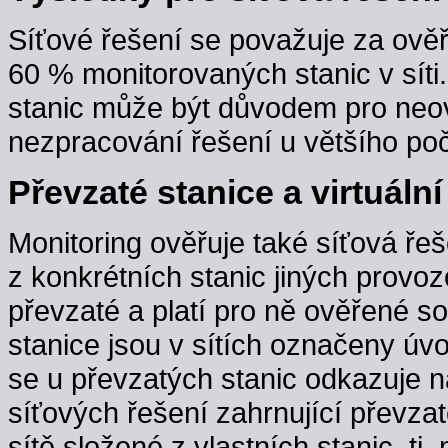
Síťové řešení se považuje za ověř
60 % monitorovaných stanic v sít
stanic může být důvodem pro neov
nezpracování řešení u většího poč
Převzaté stanice a virtuální
Monitoring ověřuje také síťová řeš
z konkrétních stanic jiných provoz
převzaté a platí pro ně ověřené s
stanice jsou v sítích označeny úv
se u převzatých stanic odkazuje n
síťových řešení zahrnující převzaté
sítě složené z vlastních stanic, t