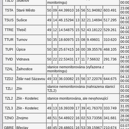
TSLU
Šluknov
monitoringu)
00:0
23.0
TSTA
Staré Město
50
09
44.39910
16
56
51.94082
603.491
00:0
04.1
TSUS
Sušice
49
14
46.15294
13
32
21.14694
517.295
00:0
04.1
TTRE
Třebíč
49
12
14.54875
15
52
43.18122
529.261
00:0
04.1
TTUR
Turnov
50
35
18.60975
15
08
9.49601
310.620
00:0
04.1
TUPI
Úpice
50
30
25.67415
16
00
39.35576
468.105
00:0
04.1
TVID
Vidnava
50
22
22.53431
17
11
7.56632
291.736
00:0
stanice nemonitorována (vyřazena z
06.0
TZAL
Žalhostice
monitoringu)
00:0
04.1
TZD2
Žďár nad Sázavou
49
33
36.03082
15
56
37.22076
644.675
00:0
stanice nemonitorována (nahrazena stanicí
01.0
TZLI
Zlín
TZL2)
00:0
25.0
TZL2
Zlín - Kostelec
stanice monitorována, ale nevyhovující
00:0
31.0
TZL3
Zlín - Kostelec
49
13
16.39339
17
39
41.76370
333.749
00:0
28.0
TZNO
Znojmo
48
51
54.48922
16
02
53.73356
341.681
00:0
03.0
GBRE
Břeclav
48
45
28.48601
16
53
39.15967
210.674