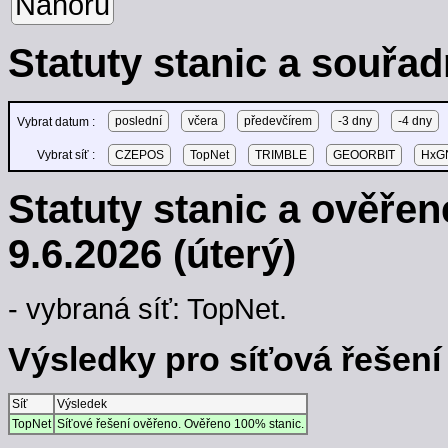
Nahoru
Statuty stanic a souřad
poslední
včera
předevčírem
-3 dny
-4 dny
Vybrat datum :
Vybrat síť :
CZEPOS
TopNet
TRIMBLE
GEOORBIT
HxGN
Statuty stanic a ověře
9.6.2026 (úterý)
- vybraná síť: TopNet.
Výsledky pro síťová řešení -
Síť
Výsledek
TopNet
Síťové řešení ověřeno. Ověřeno 100% stanic.