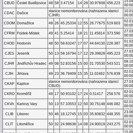
15.0
CBUD
České Budějovice
48
58
3.47154
14
28
30.97608
456.223
00:0
stanice nemonitorována (nahrazena stanicí
10.0
CDAC
Dačice
CJHR)
00:0
02.0
CDOM
Domažlice
49
26
45.25334
12
55
26.77675
519.603
00:0
27.0
CFRM
Frýdek-Místek
49
41
5.25414
18
21
11.45814
373.590
00:0
01.0
CHOD
Hodonín
48
50
58.63247
17
07
44.64130
228.387
00:0
27.0
CJES
Jeseník
50
13
58.16794
17
12
29.39828
495.223
00:0
08.1
CJHR
Jindřichův Hradec
49
08
52.83156
15
00
31.70530
543.521
00:0
02.0
CJIH
Jihlava
49
23
36.79409
15
35
11.02462
576.839
00:0
stanice nemonitorována (nahrazena stanicí
27.0
CKAP
Kaplice
CBUD)
00:0
02.0
CKRO
Kroměříž
49
17
50.93102
17
24
0.51417
258.576
00:0
02.0
CKVA
Karlovy Vary
50
13
57.33553
12
50
30.75148
446.082
00:0
23.0
CLIB
Liberec
50
46
18.12745
15
03
35.60832
448.355
00:0
02.0
CLIT
Litoměřice
50
32
24.98638
14
08
24.90019
243.275
00:0
15.0