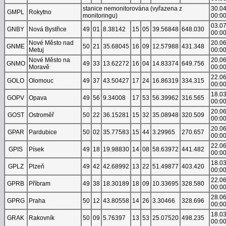
stanice nemonitorována (vyřazena z
30.0
GMPL
Rokytno
monitoringu)
00:0
03.0
GNBY
Nová Bystřice
49
01
8.38142
15
05
39.56848
648.030
00:0
Nové Město nad
20.0
GNME
50
21
35.68045
16
09
12.57988
431.348
Metuj
00:0
Nové Město na
20.0
GNMO
49
33
13.62272
16
04
14.83374
649.756
Moravě
00:0
22.0
GOLO
Olomouc
49
37
43.50427
17
24
16.86319
334.315
00:0
18.0
GOPV
Opava
49
56
9.34008
17
53
56.39962
316.565
00:0
20.0
GOST
Ostroměř
50
22
36.15281
15
32
35.08948
320.509
00:0
20.0
GPAR
Pardubice
50
02
35.77583
15
44
3.29965
270.657
00:0
22.0
GPIS
Písek
49
18
19.98830
14
08
58.63972
441.482
00:0
18.0
GPLZ
Plzeň
49
42
42.68992
13
22
51.49877
403.420
00:0
22.0
GPRB
Příbram
49
38
18.30189
18
09
10.33695
328.580
00:0
28.0
GPRG
Praha
50
12
43.80558
14
26
3.30466
328.696
00:0
18.0
GRAK
Rakovník
50
09
5.76397
13
53
25.07520
498.235
00:0