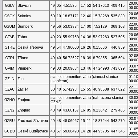
20.0
GSLV
Slavičín
49
05
4.51535
17
52
54.17613
409.415
00:0
20.0
GSOK
Sokolov
50
10
18.87171
12
40
15.78269
535.839
00:0
22.0
GSUM
Šumperk
49
56
53.03834
17
00
7.52129
369.103
00:0
20.0
GTAB
Tábor
49
23
55.99758
14
38
53.97263
527.505
00:0
28.0
GTRE
Česká Třebová
49
54
47.96000
16
26
0.15666
446.859
00:0
02.0
GTRI
Třinec
49
40
56.72527
18
39
8.79855
365.604
00:0
03.0
GVIM
Vimperk
49
03
20.09684
13
46
47.24993
743.699
00:0
stanice nemonitorována (činnost stanice
01.1
GZLN
Zlín
ukončena)
00:0
22.1
GZAC
Žacléř
50
40
5.74298
15
55
40.98588
637.622
00:0
stanice nemonitorována (nahrazena stanicí
30.0
GZNO
Znojmo
GZN2)
00:0
20.0
GZN2
Znojmo
48
49
43.60157
16
05
9.23642
279.466
00:0
03.0
GZRU
Zruč nad Sázavou
49
48
48.06967
15
11
18.87244
543.279
00:0
31.0
GCBU
České Budějovice
48
57
59.08493
14
28
44.95705
447.346
00:0