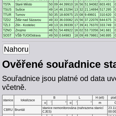
TSTA
Staré Město
50
09
44.39910
16
56
51.94082
603.491
TSUS
Sušice
49
14
46.15294
13
32
21.14694
517.295
TTUR
Turnov
50
35
18.60975
15
08
9.49601
310.620
TZD2
Žďár nad Sázavou
49
33
36.03082
15
56
37.22076
644.675
TZL3
Zlín - Kostelec
49
13
16.39339
17
39
41.76370
333.749
TZNO
Znojmo
48
51
54.48922
16
02
53.73356
341.681
SOST
VŠB-TUO/Ostrava
49
50
0.64983
18
09
49.79861
340.895
Nahoru
Ověřené souřadnice st
Souřadnice jsou platné od data uv
včetně.
B
L
H (ell)
pla
stanice
lokalizace
o
'
"
o
'
"
m
stanice nemonitorována (nahrazena stanicí
23.1
CBRU
Bruntál
CJES)
00:0