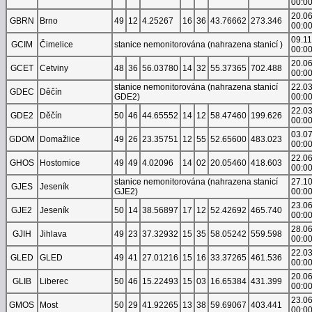
00:0
20.0
GBRN
Brno
49
12
4.25267
16
36
43.76662
273.346
00:0
09.1
GCIM
Čimelice
stanice nemonitorována (nahrazena stanicí )
00:0
20.0
GCET
Cetviny
48
36
56.03780
14
32
55.37365
702.488
00:0
stanice nemonitorována (nahrazena stanicí
22.0
GDEC
Děčín
GDE2)
00:0
22.0
GDE2
Děčín
50
46
44.65552
14
12
58.47460
199.626
00:0
03.0
GDOM
Domažlice
49
26
23.35751
12
55
52.65600
483.023
00:0
22.0
GHOS
Hostomice
49
49
4.02096
14
02
20.05460
418.603
00:0
stanice nemonitorována (nahrazena stanicí
27.1
GJES
Jeseník
GJE2)
00:0
23.0
GJE2
Jeseník
50
14
38.56897
17
12
52.42692
465.740
00:0
28.0
GJIH
Jihlava
49
23
37.32932
15
35
58.05242
559.598
00:0
22.0
GLED
GLED
49
41
27.01216
15
16
33.37265
461.536
00:0
20.0
GLIB
Liberec
50
46
15.22493
15
03
16.65384
431.399
00:0
23.0
GMOS
Most
50
29
41.92265
13
38
59.69067
403.441
00:0