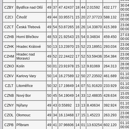
30.0
CZBY
Bystřice nad Olší
49
37
47.42437
18
44
2.01592
432.177
00:0
23.0
CZCI
Čihošť
49
44
33.95571
15
20
27.37723
588.132
00:0
23.0
CZCT
Česká Třebová
49
54
53.87265
16
26
14.33870
415.369
00:0
27.0
CZHB
Horní Břečkov
48
53
21.92543
15
54
0.34834
459.450
00:0
23.0
CZHK
Hradec Králové
50
13
13.23970
15
52
23.18951
293.034
00:0
Hradec nad
23.0
CZHM
49
52
22.24422
17
52
53.59436
354.384
Moravicí
00:0
28.0
CZKO
Kolín
50
01
23.91978
15
12
9.81069
264.313
00:0
01.1
CZKV
Karlovy Vary
50
14
16.27589
12
50
27.23502
461.689
00:0
01.1
CZLT
Litoměřice
50
32
17.19849
14
07
51.91620
233.929
00:0
15.0
CZNB
Nový Bor
50
45
54.19049
14
33
12.48835
428.634
00:0
01.1
CZNY
Nýřany
49
43
0.55892
13
13
8.40634
392.924
00:0
23.0
CZOL
Olomouc
49
34
16.13468
17
15
1.45223
263.293
00:0
01.1
CZPB
Příbram
49
41
37.96606
14
01
13.63254
602.120
00:0