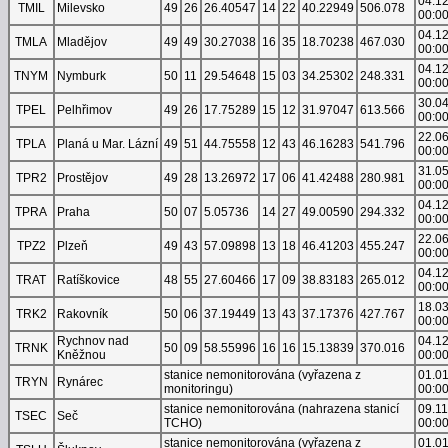
04.1
TMIL
Milevsko
49
26
26.40547
14
22
40.22949
506.078
00:0
04.1
TMLA
Mladějov
49
49
30.27038
16
35
18.70238
467.030
00:0
04.1
TNYM
Nymburk
50
11
29.54648
15
03
34.25302
248.331
00:0
30.0
TPEL
Pelhřimov
49
26
17.75289
15
12
31.97047
613.566
00:0
22.0
TPLA
Planá u Mar. Lázní
49
51
44.75558
12
43
46.16283
541.796
00:0
31.0
TPR2
Prostějov
49
28
13.26972
17
06
41.42488
280.981
00:0
04.1
TPRA
Praha
50
07
5.05736
14
27
49.00590
294.332
00:0
22.0
TPZ2
Plzeň
49
43
57.09898
13
18
46.41203
455.247
00:0
04.1
TRAT
Ratíškovice
48
55
27.60466
17
09
38.83183
265.012
00:0
18.0
TRK2
Rakovník
50
06
37.19449
13
43
37.17376
427.767
00:0
Rychnov nad
04.1
TRNK
50
09
58.55996
16
16
15.13839
370.016
Kněžnou
00:0
stanice nemonitorována (vyřazena z
01.0
TRYN
Rynárec
monitoringu)
00:0
stanice nemonitorována (nahrazena stanicí
09.1
TSEC
Seč
TCHO)
00:0
stanice nemonitorována (vyřazena z
01.0