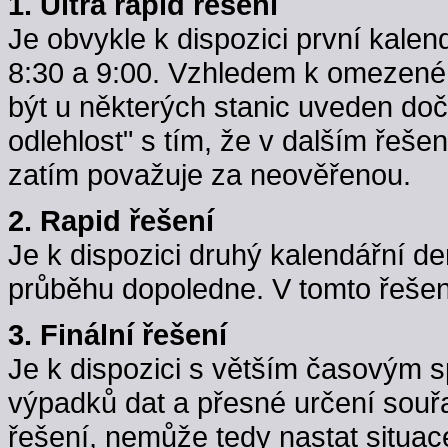
1. Ultra rapid řešení
Je obvykle k dispozici první kale
8:30 a 9:00. Vzhledem k omezené k
být u některých stanic uveden do
odlehlost" s tím, že v dalším řeše
zatím považuje za neověřenou.
2. Rapid řešení
Je k dispozici druhý kalendářní d
průběhu dopoledne. V tomto řešení j
3. Finální řešení
Je k dispozici s větším časovým 
výpadků dat a přesné určení souřa
řešení, nemůže tedy nastat situac