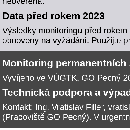
neověřena.
Data před rokem 2023
Výsledky monitoringu před rokem 
obnoveny na vyžádání. Použijte pr
Monitoring permanentních
Vyvíjeno ve VÚGTK, GO Pecný 201
Technická podpora a výpa
Kontakt: Ing. Vratislav Filler, vrati
(Pracoviště GO Pecný). V urgentní