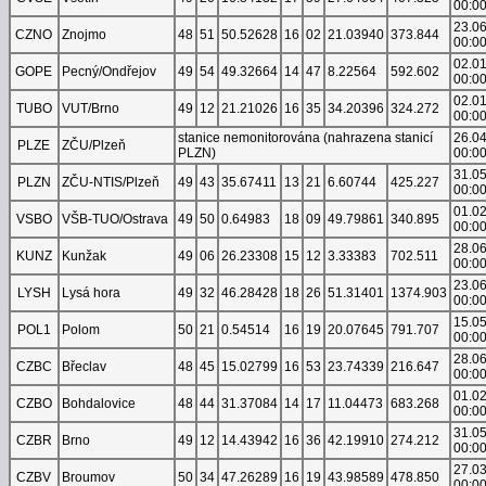
00:0
23.0
CZNO
Znojmo
48
51
50.52628
16
02
21.03940
373.844
00:0
02.0
GOPE
Pecný/Ondřejov
49
54
49.32664
14
47
8.22564
592.602
00:0
02.0
TUBO
VUT/Brno
49
12
21.21026
16
35
34.20396
324.272
00:0
stanice nemonitorována (nahrazena stanicí
26.0
PLZE
ZČU/Plzeň
PLZN)
00:0
31.0
PLZN
ZČU-NTIS/Plzeň
49
43
35.67411
13
21
6.60744
425.227
00:0
01.0
VSBO
VŠB-TUO/Ostrava
49
50
0.64983
18
09
49.79861
340.895
00:0
28.0
KUNZ
Kunžak
49
06
26.23308
15
12
3.33383
702.511
00:0
23.0
LYSH
Lysá hora
49
32
46.28428
18
26
51.31401
1374.903
00:0
15.0
POL1
Polom
50
21
0.54514
16
19
20.07645
791.707
00:0
28.0
CZBC
Břeclav
48
45
15.02799
16
53
23.74339
216.647
00:0
01.0
CZBO
Bohdalovice
48
44
31.37084
14
17
11.04473
683.268
00:0
31.0
CZBR
Brno
49
12
14.43942
16
36
42.19910
274.212
00:0
27.0
CZBV
Broumov
50
34
47.26289
16
19
43.98589
478.850
00:0