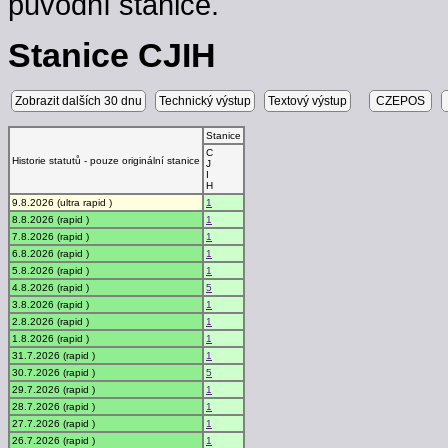
původní stanice.
Stanice CJIH
Zobrazit dalších 30 dnu
Technický výstup
Textový výstup
CZEPOS
Stanice
C
Historie statutů - pouze originální stanice
J
I
H
9.8.2026 (ultra rapid )
1
8.8.2026 (rapid )
1
7.8.2026 (rapid )
1
6.8.2026 (rapid )
1
5.8.2026 (rapid )
1
4.8.2026 (rapid )
5
3.8.2026 (rapid )
1
2.8.2026 (rapid )
1
1.8.2026 (rapid )
1
31.7.2026 (rapid )
1
30.7.2026 (rapid )
5
29.7.2026 (rapid )
1
28.7.2026 (rapid )
1
27.7.2026 (rapid )
1
26.7.2026 (rapid )
1