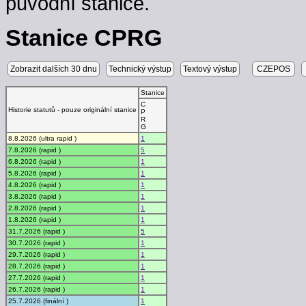
původní stanice.
Stanice CPRG
Zobrazit dalších 30 dnu
Technický výstup
Textový výstup
CZEPOS
Stanice
C
Historie statutů - pouze originální stanice
P
R
G
8.8.2026 (ultra rapid )
1
7.8.2026 (rapid )
5
6.8.2026 (rapid )
1
5.8.2026 (rapid )
1
4.8.2026 (rapid )
1
3.8.2026 (rapid )
1
2.8.2026 (rapid )
1
1.8.2026 (rapid )
1
31.7.2026 (rapid )
5
30.7.2026 (rapid )
1
29.7.2026 (rapid )
1
28.7.2026 (rapid )
1
27.7.2026 (rapid )
1
26.7.2026 (rapid )
1
25.7.2026 (finální )
1