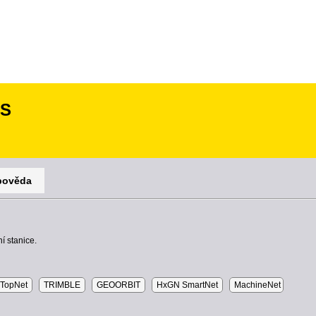
SS
pověda
í stanice.
TopNet
TRIMBLE
GEOORBIT
HxGN SmartNet
MachineNet