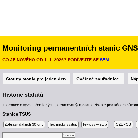
Monitoring permanentních stanic GN
CO JE NOVÉHO OD 1. 1. 2026? PODÍVEJTE SE
SEM
.
Statuty stanic pro jeden den
Ověřené souřadnice
Ná
Historie statutů
Informace o vývoji přebíraných (streamovaných) stanic získáte pod kódem původn
Stanice TSUS
Zobrazit dalších 30 dnu
Technický výstup
Textový výstup
CZEPOS
Stanice