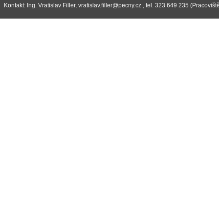
Kontakt: Ing. Vratislav Filler, vratislav.filler@pecny.cz , tel. 323 649 235 (Pracov