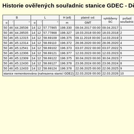
Historie ověřených souřadnic stanice GDEC - D
B
L
H (ell)
platné od:
vyhlášeny
pořadí
SC
souřadnic
o
'
"
o
'
"
m
GMT
50
46
44.28536
14
12
57.77865
198.330
09.04.2017 00:00
09.04.2017
1
50
46
44.28535
14
12
57.77868
198.327
18.03.2018 00:00
18.03.2018
2
50
46
45.12315
14
12
58.69109
196.375
09.11.2018 00:00
14.03.2019
3
50
46
45.12314
14
12
58.69110
196.372
28.06.2020 00:00
28.06.2020
4
50
46
45.12541
14
12
58.69102
196.373
03.07.2022 00:00
03.07.2022
5
50
46
45.12306
14
12
58.69121
196.377
12.03.2023 00:00
12.03.2023
6
50
46
45.12309
14
12
58.69122
196.375
30.04.2023 00:00
30.04.2023
7
50
46
45.12430
14
12
58.69127
196.378
23.06.2024 00:00
23.06.2024
8
50
46
45.12433
14
12
58.69124
196.378
22.06.2025 00:00
22.06.2025
9
stanice nemonitorována (nahrazena stanicí GDE2)
22.03.2026 00:00
22.03.2026
10