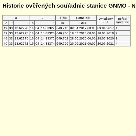
Historie ověřených souřadnic stanice GNMO - 
B
L
H (ell)
platné od:
vyhlášeny
pořadí
SC
souřadnic
o
'
"
o
'
"
m
GMT
49
33
13.62298
16
04
14.83322
649.743
09.04.2017 00:00
09.04.2017
1
49
33
13.62295
16
04
14.83326
649.740
18.03.2018 00:00
18.03.2018
2
49
33
13.62275
16
04
14.83375
649.752
28.06.2020 00:00
28.06.2020
3
49
33
13.62272
16
04
14.83374
649.756
20.06.2021 00:00
20.06.2021
4