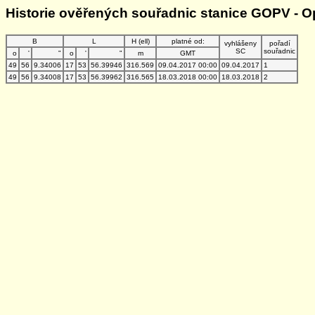
Historie ověřených souřadnic stanice GOPV - 
B
L
H (ell)
platné od:
vyhlášeny
pořadí
SC
souřadnic
o
'
"
o
'
"
m
GMT
49
56
9.34006
17
53
56.39946
316.569
09.04.2017 00:00
09.04.2017
1
49
56
9.34008
17
53
56.39962
316.565
18.03.2018 00:00
18.03.2018
2