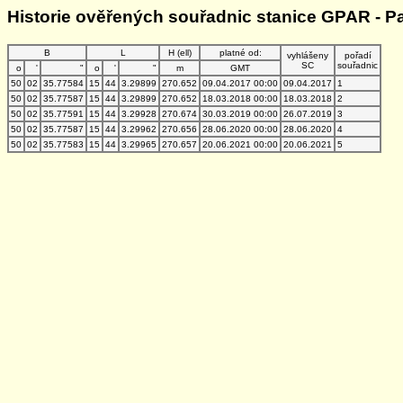
Historie ověřených souřadnic stanice GPAR - P
B
L
H (ell)
platné od:
vyhlášeny
pořadí
SC
souřadnic
o
'
"
o
'
"
m
GMT
50
02
35.77584
15
44
3.29899
270.652
09.04.2017 00:00
09.04.2017
1
50
02
35.77587
15
44
3.29899
270.652
18.03.2018 00:00
18.03.2018
2
50
02
35.77591
15
44
3.29928
270.674
30.03.2019 00:00
26.07.2019
3
50
02
35.77587
15
44
3.29962
270.656
28.06.2020 00:00
28.06.2020
4
50
02
35.77583
15
44
3.29965
270.657
20.06.2021 00:00
20.06.2021
5