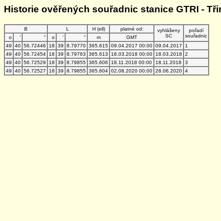
Historie ověřených souřadnic stanice GTRI - Tř
B
L
H (ell)
platné od:
vyhlášeny
pořadí
SC
souřadnic
o
'
"
o
'
"
m
GMT
49
40
56.72446
18
39
8.79770
365.615
09.04.2017 00:00
09.04.2017
1
49
40
56.72454
18
39
8.79763
365.613
18.03.2018 00:00
18.03.2018
2
49
40
56.72529
18
39
8.79855
365.606
18.11.2018 00:00
18.11.2018
3
49
40
56.72527
18
39
8.79855
365.604
02.08.2020 00:00
28.06.2020
4