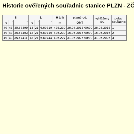
Historie ověřených souřadnic stanice PLZN - Z
B
L
H (ell)
platné od:
vyhlášeny
pořadí
SC
souřadnic
o
'
"
o
'
"
m
GMT
49
43
35.67399
13
21
6.60719
425.230
26.04.2015 00:00
26.04.2015
1
49
43
35.67403
13
21
6.60716
425.230
15.05.2016 00:00
15.05.2016
2
49
43
35.67411
13
21
6.60744
425.227
31.05.2026 00:00
31.05.2026
3