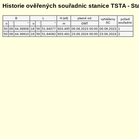
Historie ověřených souřadnic stanice TSTA - St
B
L
H (ell)
platné od:
vyhlášeny
pořadí
SC
souřadnic
o
'
"
o
'
"
m
GMT
50
09
44.39908
16
56
51.94077
603.495
06.08.2023 00:00
06.08.2023
1
50
09
44.39910
16
56
51.94082
603.491
23.06.2024 00:00
23.06.2024
2