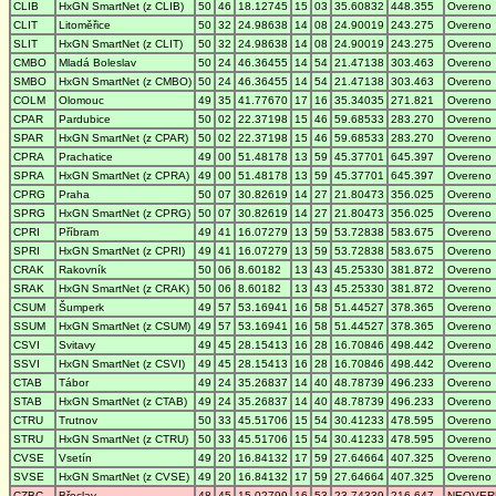
CLIB
HxGN SmartNet (z CLIB)
50
46
18.12745
15
03
35.60832
448.355
Overeno
CLIT
Litoměřice
50
32
24.98638
14
08
24.90019
243.275
Overeno
SLIT
HxGN SmartNet (z CLIT)
50
32
24.98638
14
08
24.90019
243.275
Overeno
CMBO
Mladá Boleslav
50
24
46.36455
14
54
21.47138
303.463
Overeno
SMBO
HxGN SmartNet (z CMBO)
50
24
46.36455
14
54
21.47138
303.463
Overeno
COLM
Olomouc
49
35
41.77670
17
16
35.34035
271.821
Overeno
CPAR
Pardubice
50
02
22.37198
15
46
59.68533
283.270
Overeno
SPAR
HxGN SmartNet (z CPAR)
50
02
22.37198
15
46
59.68533
283.270
Overeno
CPRA
Prachatice
49
00
51.48178
13
59
45.37701
645.397
Overeno
SPRA
HxGN SmartNet (z CPRA)
49
00
51.48178
13
59
45.37701
645.397
Overeno
CPRG
Praha
50
07
30.82619
14
27
21.80473
356.025
Overeno
SPRG
HxGN SmartNet (z CPRG)
50
07
30.82619
14
27
21.80473
356.025
Overeno
CPRI
Příbram
49
41
16.07279
13
59
53.72838
583.675
Overeno
SPRI
HxGN SmartNet (z CPRI)
49
41
16.07279
13
59
53.72838
583.675
Overeno
CRAK
Rakovník
50
06
8.60182
13
43
45.25330
381.872
Overeno
SRAK
HxGN SmartNet (z CRAK)
50
06
8.60182
13
43
45.25330
381.872
Overeno
CSUM
Šumperk
49
57
53.16941
16
58
51.44527
378.365
Overeno
SSUM
HxGN SmartNet (z CSUM)
49
57
53.16941
16
58
51.44527
378.365
Overeno
CSVI
Svitavy
49
45
28.15413
16
28
16.70846
498.442
Overeno
SSVI
HxGN SmartNet (z CSVI)
49
45
28.15413
16
28
16.70846
498.442
Overeno
CTAB
Tábor
49
24
35.26837
14
40
48.78739
496.233
Overeno
STAB
HxGN SmartNet (z CTAB)
49
24
35.26837
14
40
48.78739
496.233
Overeno
CTRU
Trutnov
50
33
45.51706
15
54
30.41233
478.595
Overeno
STRU
HxGN SmartNet (z CTRU)
50
33
45.51706
15
54
30.41233
478.595
Overeno
CVSE
Vsetín
49
20
16.84132
17
59
27.64664
407.325
Overeno
SVSE
HxGN SmartNet (z CVSE)
49
20
16.84132
17
59
27.64664
407.325
Overeno
CZBC
Břeclav
48
45
15.02799
16
53
23.74339
216.647
NEOVER