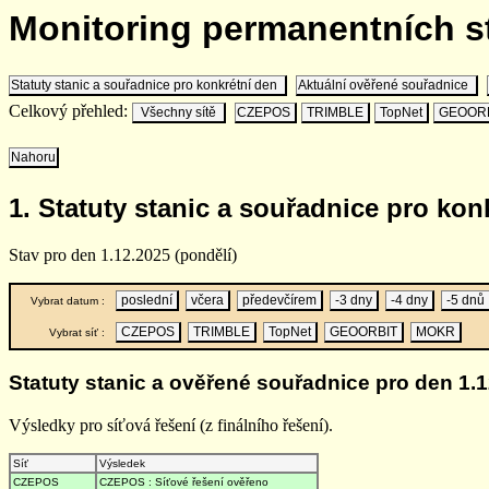
Monitoring permanentních 
Statuty stanic a souřadnice pro konkrétní den
Aktuální ověřené souřadnice
Celkový přehled:
Všechny sítě
CZEPOS
TRIMBLE
TopNet
GEOOR
Nahoru
1. Statuty stanic a souřadnice pro kon
Stav pro den 1.12.2025 (pondělí)
poslední
včera
předevčírem
-3 dny
-4 dny
-5 dnů
Vybrat datum :
CZEPOS
TRIMBLE
TopNet
GEOORBIT
MOKR
Vybrat síť :
Statuty stanic a ověřené souřadnice pro den 1.1
Výsledky pro síťová řešení (z finálního řešení).
Síť
Výsledek
CZEPOS
CZEPOS : Síťové řešení ověřeno