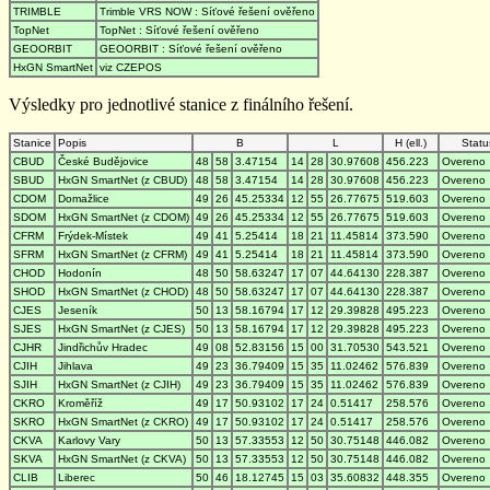
TRIMBLE
Trimble VRS NOW : Síťové řešení ověřeno
TopNet
TopNet : Síťové řešení ověřeno
GEOORBIT
GEOORBIT : Síťové řešení ověřeno
HxGN SmartNet
viz CZEPOS
Výsledky pro jednotlivé stanice z finálního řešení.
Stanice
Popis
B
L
H (ell.)
Statu
CBUD
České Budějovice
48
58
3.47154
14
28
30.97608
456.223
Overeno
SBUD
HxGN SmartNet (z CBUD)
48
58
3.47154
14
28
30.97608
456.223
Overeno
CDOM
Domažlice
49
26
45.25334
12
55
26.77675
519.603
Overeno
SDOM
HxGN SmartNet (z CDOM)
49
26
45.25334
12
55
26.77675
519.603
Overeno
CFRM
Frýdek-Místek
49
41
5.25414
18
21
11.45814
373.590
Overeno
SFRM
HxGN SmartNet (z CFRM)
49
41
5.25414
18
21
11.45814
373.590
Overeno
CHOD
Hodonín
48
50
58.63247
17
07
44.64130
228.387
Overeno
SHOD
HxGN SmartNet (z CHOD)
48
50
58.63247
17
07
44.64130
228.387
Overeno
CJES
Jeseník
50
13
58.16794
17
12
29.39828
495.223
Overeno
SJES
HxGN SmartNet (z CJES)
50
13
58.16794
17
12
29.39828
495.223
Overeno
CJHR
Jindřichův Hradec
49
08
52.83156
15
00
31.70530
543.521
Overeno
CJIH
Jihlava
49
23
36.79409
15
35
11.02462
576.839
Overeno
SJIH
HxGN SmartNet (z CJIH)
49
23
36.79409
15
35
11.02462
576.839
Overeno
CKRO
Kroměříž
49
17
50.93102
17
24
0.51417
258.576
Overeno
SKRO
HxGN SmartNet (z CKRO)
49
17
50.93102
17
24
0.51417
258.576
Overeno
CKVA
Karlovy Vary
50
13
57.33553
12
50
30.75148
446.082
Overeno
SKVA
HxGN SmartNet (z CKVA)
50
13
57.33553
12
50
30.75148
446.082
Overeno
CLIB
Liberec
50
46
18.12745
15
03
35.60832
448.355
Overeno