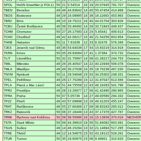
SPOL
HxGN SmartNet (z POL1)
50
21
0.54514
16
19
20.07645
791.707
Overeno
TBEN
Benešov
49
46
44.83842
14
40
55.47454
414.968
Overeno
TBOS
Boskovice
49
29
16.09995
16
38
16.11693
453.963
Overeno
TBR2
Brno
49
10
18.75211
16
40
44.01704
303.826
Overeno
TCBU
České Budějovice
48
58
33.46492
14
29
33.71843
449.437
Overeno
TCHM
Chomutov
50
27
26.17593
13
24
5.45441
406.613
Overeno
TCHO
Chotěboř
49
42
42.06217
15
40
21.54256
603.954
Overeno
THAB
Habartov
50
11
7.61639
12
33
8.32478
576.346
Overeno
TJES
Jeseník nad Odrou
49
36
53.64038
17
54
15.83219
314.918
Overeno
TKRN
Krnov
50
05
29.93084
17
41
1.37384
374.732
Overeno
TLIT
Litoměřice
50
32
31.75997
14
08
41.28217
244.753
Overeno
TMIL
Milevsko
49
26
26.40547
14
22
40.22949
506.078
Overeno
TMLA
Mladějov
49
49
30.27038
16
35
18.70238
467.030
Overeno
TNYM
Nymburk
50
11
29.54648
15
03
34.25302
248.331
Overeno
TPEL
Pelhřimov
49
26
17.75289
15
12
31.97047
613.566
Overeno
TPLA
Planá u Mar. Lázní
49
51
44.75558
12
43
46.16283
541.796
Overeno
TPR2
Prostějov
49
28
13.26977
17
06
41.42490
280.965
Overeno
TPRA
Praha
50
07
5.05736
14
27
49.00590
294.332
Overeno
TPZ2
Plzeň
49
43
57.09898
13
18
46.41203
455.247
Overeno
TRAT
Ratíškovice
48
55
27.60466
17
09
38.83183
265.012
Overeno
TRK2
Rakovník
50
06
37.19449
13
43
37.17376
427.767
Overeno
TRNK
Rychnov nad Kněžnou
50
09
58.55996
16
16
15.13839
370.016
NEOVER
TSTA
Staré Město
50
09
44.39910
16
56
51.94082
603.491
Overeno
TSUS
Sušice
49
14
46.15294
13
32
21.14694
517.295
Overeno
TTRE
Třebíč
49
12
14.54875
15
52
43.18122
529.261
Overeno
TTUR
Turnov
50
35
18.60975
15
08
9.49601
310.620
Overeno