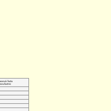
asová řada
souřadnic