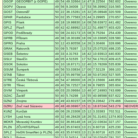
GGOP
GEOORBIT (z GOPE)
49
54
49.32664
14
47
8.22564
592.602
Overeno
GOPV
Opava
49
56
9.34008
17
53
56.39962
316.565
Overeno
GOST
Ostroměř
50
22
36.15281
15
32
35.08948
320.509
Overeno
GPAR
Pardubice
50
02
35.77583
15
44
3.29965
270.657
Overeno
GPIS
Písek
49
18
19.98830
14
08
58.63972
441.482
Overeno
GPLZ
Plzeň
49
42
42.68992
13
22
51.49877
403.420
Overeno
GPOD
Poděbrady
50
08
24.92173
15
08
6.75294
254.439
Overeno
GPRB
Příbram
49
38
18.30189
18
09
10.33695
328.580
Overeno
GPRG
Praha
50
12
43.80558
14
26
3.30466
328.696
Overeno
GRAK
Rakovník
50
09
5.76397
13
53
25.07520
498.235
Overeno
GSEB
Šebetov
49
33
4.31763
16
42
10.93913
440.830
Overeno
GSLV
Slavičín
49
05
4.51535
17
52
54.17613
409.415
Overeno
GSOK
Sokolov
50
10
18.87171
12
40
15.78269
535.839
Overeno
GSUM
Šumperk
49
56
53.03834
17
00
7.52129
369.103
Overeno
GTAB
Tábor
49
23
55.99758
14
38
53.97263
527.505
Overeno
GTRE
Česká Třebová
49
54
47.96000
16
26
0.15666
446.859
Overeno
GTRI
Třinec
49
40
56.72527
18
39
8.79855
365.604
Overeno
GVIM
Vimperk
49
03
20.09684
13
46
47.24993
743.699
Overeno
GZAC
Žacléř
50
40
5.74298
15
55
40.98588
637.622
Overeno
GZN2
Znojmo
48
49
43.60157
16
05
9.23642
279.466
Overeno
GZRU
Zruč nad Sázavou
49
48
48.06967
15
11
18.87244
543.279
NEOVER
KUNZ
Kunžak
49
06
26.23308
15
12
3.33383
702.511
Overeno
LYSH
Lysá hora
49
32
46.28428
18
26
51.31401
1374.903
Overeno
MOKR
Moravský Krumlov
49
02
36.86148
16
18
22.03634
327.157
Overeno
PLZN
ZČU-NTIS/Plzeň
49
43
35.67403
13
21
6.60716
425.230
Overeno
SPLZ
HxGN SmartNet (z PLZN)
49
43
35.67403
13
21
6.60716
425.230
Overeno
POL1
Polom
50
21
0.54514
16
19
20.07645
791.707
Overeno