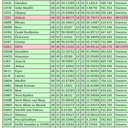
CZUS
Ústrašice
49
20
34.71380
14
41
5.12014
466.748
Overeno
CZVM
Velké Meziříčí
49
20
56.92040
16
00
0.88750
551.504
Overeno
CZVS
Všejany
50
15
25.52884
14
56
54.02748
250.188
Overeno
CZZA
Zašová
49
29
16.89175
18
02
29.79474
416.842
NEOVER
GBRE
Břeclav
48
45
28.48601
16
53
39.15967
210.674
Overeno
GBRN
Brno
49
12
4.25267
16
36
43.76662
273.346
Overeno
GCBU
České Budějovice
48
57
59.08495
14
28
44.95712
447.347
Overeno
GCES
Česnovice
49
02
3.31632
14
21
38.49058
436.404
Overeno
GCET
Cetviny
48
36
56.03780
14
32
55.37365
702.488
Overeno
GDEC
Děčín
50
46
45.12433
14
12
58.69124
196.378
NEOVER
GDOM
Domažlice
49
26
23.35751
12
55
52.65600
483.023
Overeno
GHOS
Hostomice
49
49
4.02096
14
02
20.05460
418.603
Overeno
GJE2
Jeseník
50
14
38.56897
17
12
52.42692
465.740
Overeno
GJIH
Jihlava
49
23
37.32932
15
35
58.05242
559.598
Overeno
GKYJ
Kyjov
49
01
29.91581
17
12
22.89354
285.584
Overeno
GLIB
Liberec
50
46
15.22493
15
03
16.65384
431.399
Overeno
GMAN
Manětín
49
59
43.97309
13
05
11.42921
764.121
Overeno
GMBL
Mladá Boleslav
50
24
0.15002
14
53
48.91886
283.909
Overeno
GMOS
Most
50
29
41.92265
13
38
59.69067
403.441
Overeno
GNBY
Nová Bystřice
49
01
8.38142
15
05
39.56848
648.030
Overeno
GNME
Nové Město nad Metuj
50
21
35.68045
16
09
12.57988
431.348
Overeno
GNMO
Nové Město na Moravě
49
33
13.62272
16
04
14.83374
649.756
Overeno
GNNO
Náměšť nad Oslavou
49
07
8.81566
16
00
54.89571
511.324
Overeno
GOLO
Olomouc
49
37
43.50427
17
24
16.86319
334.315
Overeno
GOPE
Pecný/Ondřejov
49
54
49.32664
14
47
8.22564
592.602
Overeno
SGOP
HxGN SmartNet (z GOPE)
49
54
49.32664
14
47
8.22564
592.602
Overeno