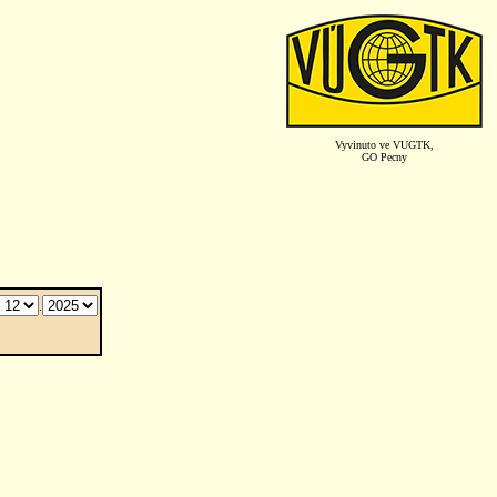
Vyvinuto ve VUGTK,
GO Pecny
.