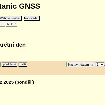
stanic GNSS
Webová služba
Nápověda
BIT
MOKR
krétní den
předchozí
další
.
2.2025 (pondělí)