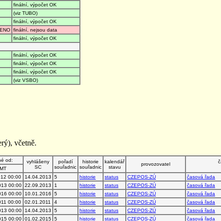
finální, výpočet OK
(viz TUBO)
finální, výpočet OK
ENO
finální, nejsou data
finální, výpočet OK
finální, výpočet OK
finální, výpočet OK
finální, výpočet OK
(viz VSBO)
rý), včetně.
né od:
vyhlášeny
pořadí
historie
kalendář
č
provozovatel
SC
souřadnic
souřadnic
stavu
MT
012 00:00
14.04.2013
5
historie
status
CZEPOS-ZÚ
časová řada
013 00:00
22.09.2013
1
historie
status
CZEPOS-ZÚ
časová řada
016 00:00
10.01.2016
5
historie
status
CZEPOS-ZÚ
časová řada
011 00:00
02.01.2011
4
historie
status
CZEPOS-ZÚ
časová řada
013 00:00
14.04.2013
5
historie
status
CZEPOS-ZÚ
časová řada
015 00:00
01.02.2015
5
historie
status
CZEPOS-ZÚ
časová řada