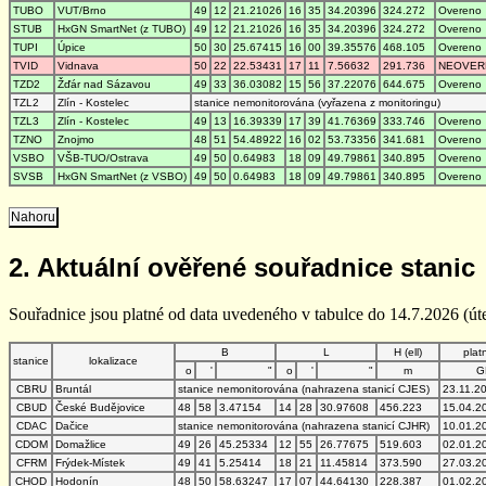
TUBO
VUT/Brno
49
12
21.21026
16
35
34.20396
324.272
Overeno
STUB
HxGN SmartNet (z TUBO)
49
12
21.21026
16
35
34.20396
324.272
Overeno
TUPI
Úpice
50
30
25.67415
16
00
39.35576
468.105
Overeno
TVID
Vidnava
50
22
22.53431
17
11
7.56632
291.736
NEOVER
TZD2
Žďár nad Sázavou
49
33
36.03082
15
56
37.22076
644.675
Overeno
TZL2
Zlín - Kostelec
stanice nemonitorována (vyřazena z monitoringu)
TZL3
Zlín - Kostelec
49
13
16.39339
17
39
41.76369
333.746
Overeno
TZNO
Znojmo
48
51
54.48922
16
02
53.73356
341.681
Overeno
VSBO
VŠB-TUO/Ostrava
49
50
0.64983
18
09
49.79861
340.895
Overeno
SVSB
HxGN SmartNet (z VSBO)
49
50
0.64983
18
09
49.79861
340.895
Overeno
Nahoru
2. Aktuální ověřené souřadnice stanic
Souřadnice jsou platné od data uvedeného v tabulce do 14.7.2026 (úte
B
L
H (ell)
plat
stanice
lokalizace
o
'
"
o
'
"
m
G
CBRU
Bruntál
stanice nemonitorována (nahrazena stanicí CJES)
23.11.2
CBUD
České Budějovice
48
58
3.47154
14
28
30.97608
456.223
15.04.2
CDAC
Dačice
stanice nemonitorována (nahrazena stanicí CJHR)
10.01.2
CDOM
Domažlice
49
26
45.25334
12
55
26.77675
519.603
02.01.2
CFRM
Frýdek-Místek
49
41
5.25414
18
21
11.45814
373.590
27.03.2
CHOD
Hodonín
48
50
58.63247
17
07
44.64130
228.387
01.02.2