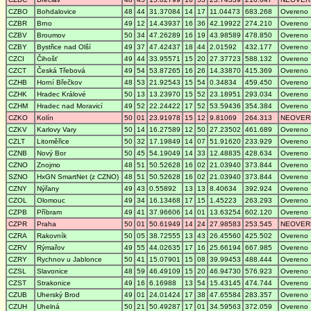
CZBO
Bohdalovice
48
44
31.37084
14
17
11.04473
683.268
Overeno
CZBR
Brno
49
12
14.43937
16
36
42.19922
274.210
Overeno
CZBV
Broumov
50
34
47.26289
16
19
43.98589
478.850
Overeno
CZBY
Bystřice nad Olší
49
37
47.42437
18
44
2.01592
432.177
Overeno
CZCI
Čihošť
49
44
33.95571
15
20
27.37723
588.132
Overeno
CZCT
Česká Třebová
49
54
53.87265
16
26
14.33870
415.369
Overeno
CZHB
Horní Břečkov
48
53
21.92543
15
54
0.34834
459.450
Overeno
CZHK
Hradec Králové
50
13
13.23970
15
52
23.18951
293.034
Overeno
CZHM
Hradec nad Moravicí
49
52
22.24422
17
52
53.59436
354.384
Overeno
CZKO
Kolín
50
01
23.91978
15
12
9.81069
264.313
NEOVER
CZKV
Karlovy Vary
50
14
16.27589
12
50
27.23502
461.689
Overeno
CZLT
Litoměřice
50
32
17.19849
14
07
51.91620
233.929
Overeno
CZNB
Nový Bor
50
45
54.19049
14
33
12.48835
428.634
Overeno
CZNO
Znojmo
48
51
50.52628
16
02
21.03940
373.844
Overeno
SZNO
HxGN SmartNet (z CZNO)
48
51
50.52628
16
02
21.03940
373.844
Overeno
CZNY
Nýřany
49
43
0.55892
13
13
8.40634
392.924
Overeno
CZOL
Olomouc
49
34
16.13468
17
15
1.45223
263.293
Overeno
CZPB
Příbram
49
41
37.96606
14
01
13.63254
602.120
Overeno
CZPR
Praha
50
01
50.61949
14
24
27.98583
253.545
NEOVER
CZRA
Rakovník
50
05
38.72555
13
43
26.45560
425.502
Overeno
CZRV
Rýmařov
49
55
44.02635
17
16
25.66194
667.985
Overeno
CZRY
Rychnov u Jablonce
50
41
15.07901
15
08
39.99453
488.444
Overeno
CZSL
Slavonice
48
59
46.49109
15
20
46.94730
576.923
Overeno
CZST
Strakonice
49
16
6.16988
13
54
15.43145
474.744
Overeno
CZUB
Uherský Brod
49
01
24.01424
17
38
47.65584
283.357
Overeno
CZUH
Uhelná
50
21
50.49287
17
01
34.59563
372.059
Overeno