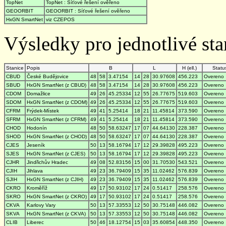
TopNet
TopNet : Síťové řešení ověřeno
GEOORBIT
GEOORBIT : Síťové řešení ověřeno
HxGN SmartNet
viz CZEPOS
Výsledky pro jednotlivé stan
Stanice
Popis
B
L
H (ell.)
Statu
CBUD
České Budějovice
48
58
3.47154
14
28
30.97608
456.223
Overeno
SBUD
HxGN SmartNet (z CBUD)
48
58
3.47154
14
28
30.97608
456.223
Overeno
CDOM
Domažlice
49
26
45.25334
12
55
26.77675
519.603
Overeno
SDOM
HxGN SmartNet (z CDOM)
49
26
45.25334
12
55
26.77675
519.603
Overeno
CFRM
Frýdek-Místek
49
41
5.25414
18
21
11.45814
373.590
Overeno
SFRM
HxGN SmartNet (z CFRM)
49
41
5.25414
18
21
11.45814
373.590
Overeno
CHOD
Hodonín
48
50
58.63247
17
07
44.64130
228.387
Overeno
SHOD
HxGN SmartNet (z CHOD)
48
50
58.63247
17
07
44.64130
228.387
Overeno
CJES
Jeseník
50
13
58.16794
17
12
29.39828
495.223
Overeno
SJES
HxGN SmartNet (z CJES)
50
13
58.16794
17
12
29.39828
495.223
Overeno
CJHR
Jindřichův Hradec
49
08
52.83156
15
00
31.70530
543.521
Overeno
CJIH
Jihlava
49
23
36.79409
15
35
11.02462
576.839
Overeno
SJIH
HxGN SmartNet (z CJIH)
49
23
36.79409
15
35
11.02462
576.839
Overeno
CKRO
Kroměříž
49
17
50.93102
17
24
0.51417
258.576
Overeno
SKRO
HxGN SmartNet (z CKRO)
49
17
50.93102
17
24
0.51417
258.576
Overeno
CKVA
Karlovy Vary
50
13
57.33553
12
50
30.75148
446.082
Overeno
SKVA
HxGN SmartNet (z CKVA)
50
13
57.33553
12
50
30.75148
446.082
Overeno
CLIB
Liberec
50
46
18.12754
15
03
35.60854
448.350
Overeno