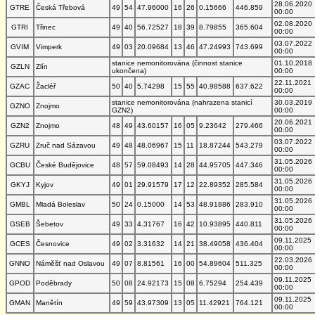
28.06.2020
GTRE
Česká Třebová
49
54
47.96000
16
26
0.15666
446.859
00:00
02.08.2020
GTRI
Třinec
49
40
56.72527
18
39
8.79855
365.604
00:00
03.07.2022
GVIM
Vimperk
49
03
20.09684
13
46
47.24993
743.699
00:00
stanice nemonitorována (činnost stanice
01.10.2018
GZLN
Zlín
ukončena)
00:00
22.11.2021
GZAC
Žacléř
50
40
5.74298
15
55
40.98588
637.622
00:00
stanice nemonitorována (nahrazena stanicí
30.03.2019
GZNO
Znojmo
GZN2)
00:00
20.06.2021
GZN2
Znojmo
48
49
43.60157
16
05
9.23642
279.466
00:00
03.07.2022
GZRU
Zruč nad Sázavou
49
48
48.06967
15
11
18.87244
543.279
00:00
31.05.2026
GCBU
České Budějovice
48
57
59.08493
14
28
44.95705
447.346
00:00
31.05.2026
GKYJ
Kyjov
49
01
29.91579
17
12
22.89352
285.584
00:00
31.05.2026
GMBL
Mladá Boleslav
50
24
0.15000
14
53
48.91886
283.910
00:00
31.05.2026
GSEB
Šebetov
49
33
4.31767
16
42
10.93895
440.811
00:00
09.11.2025
GCES
Česnovice
49
02
3.31632
14
21
38.49058
436.404
00:00
22.03.2026
GNNO
Náměšť nad Oslavou
49
07
8.81561
16
00
54.89604
511.325
00:00
09.11.2025
GPOD
Poděbrady
50
08
24.92173
15
08
6.75294
254.439
00:00
09.11.2025
GMAN
Manětín
49
59
43.97309
13
05
11.42921
764.121
00:00