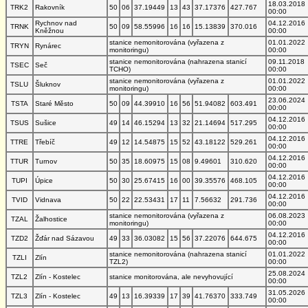
18.03.2018
TRK2
Rakovník
50
06
37.19449
13
43
37.17376
427.767
00:00
Rychnov nad
04.12.2016
TRNK
50
09
58.55996
16
16
15.13839
370.016
Kněžnou
00:00
stanice nemonitorována (vyřazena z
01.01.2022
TRYN
Rynárec
monitoringu)
00:00
stanice nemonitorována (nahrazena stanicí
09.11.2018
TSEC
Seč
TCHO)
00:00
stanice nemonitorována (vyřazena z
01.01.2022
TSLU
Šluknov
monitoringu)
00:00
23.06.2024
TSTA
Staré Město
50
09
44.39910
16
56
51.94082
603.491
00:00
04.12.2016
TSUS
Sušice
49
14
46.15294
13
32
21.14694
517.295
00:00
04.12.2016
TTRE
Třebíč
49
12
14.54875
15
52
43.18122
529.261
00:00
04.12.2016
TTUR
Turnov
50
35
18.60975
15
08
9.49601
310.620
00:00
04.12.2016
TUPI
Úpice
50
30
25.67415
16
00
39.35576
468.105
00:00
04.12.2016
TVID
Vidnava
50
22
22.53431
17
11
7.56632
291.736
00:00
stanice nemonitorována (vyřazena z
06.08.2023
TZAL
Žalhostice
monitoringu)
00:00
04.12.2016
TZD2
Žďár nad Sázavou
49
33
36.03082
15
56
37.22076
644.675
00:00
stanice nemonitorována (nahrazena stanicí
01.01.2022
TZLI
Zlín
TZL2)
00:00
25.08.2024
TZL2
Zlín - Kostelec
stanice monitorována, ale nevyhovující
00:00
31.05.2026
TZL3
Zlín - Kostelec
49
13
16.39339
17
39
41.76370
333.749
00:00