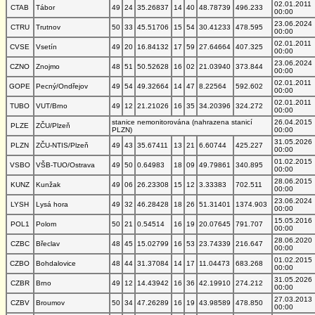
02.01.2011
CTAB
Tábor
49
24
35.26837
14
40
48.78739
496.233
00:00
23.06.2024
CTRU
Trutnov
50
33
45.51706
15
54
30.41233
478.595
00:00
02.01.2011
CVSE
Vsetín
49
20
16.84132
17
59
27.64664
407.325
00:00
23.06.2024
CZNO
Znojmo
48
51
50.52628
16
02
21.03940
373.844
00:00
02.01.2011
GOPE
Pecný/Ondřejov
49
54
49.32664
14
47
8.22564
592.602
00:00
02.01.2011
TUBO
VUT/Brno
49
12
21.21026
16
35
34.20396
324.272
00:00
stanice nemonitorována (nahrazena stanicí
26.04.2015
PLZE
ZČU/Plzeň
PLZN)
00:00
31.05.2026
PLZN
ZČU-NTIS/Plzeň
49
43
35.67411
13
21
6.60744
425.227
00:00
01.02.2015
VSBO
VŠB-TUO/Ostrava
49
50
0.64983
18
09
49.79861
340.895
00:00
28.06.2015
KUNZ
Kunžak
49
06
26.23308
15
12
3.33383
702.511
00:00
23.06.2024
LYSH
Lysá hora
49
32
46.28428
18
26
51.31401
1374.903
00:00
15.05.2016
POL1
Polom
50
21
0.54514
16
19
20.07645
791.707
00:00
28.06.2020
CZBC
Břeclav
48
45
15.02799
16
53
23.74339
216.647
00:00
01.02.2015
CZBO
Bohdalovice
48
44
31.37084
14
17
11.04473
683.268
00:00
31.05.2026
CZBR
Brno
49
12
14.43942
16
36
42.19910
274.212
00:00
27.03.2013
CZBV
Broumov
50
34
47.26289
16
19
43.98589
478.850
00:00