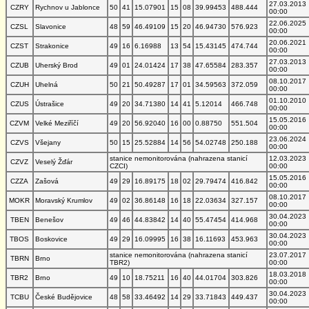
27.03.2013
CZRY
Rychnov u Jablonce
50
41
15.07901
15
08
39.99453
488.444
00:00
22.06.2025
CZSL
Slavonice
48
59
46.49109
15
20
46.94730
576.923
00:00
20.06.2021
CZST
Strakonice
49
16
6.16988
13
54
15.43145
474.744
00:00
27.03.2013
CZUB
Uherský Brod
49
01
24.01424
17
38
47.65584
283.357
00:00
08.10.2017
CZUH
Uhelná
50
21
50.49287
17
01
34.59563
372.059
00:00
01.10.2010
CZUS
Ústrašice
49
20
34.71380
14
41
5.12014
466.748
00:00
15.05.2016
CZVM
Velké Meziříčí
49
20
56.92040
16
00
0.88750
551.504
00:00
23.06.2024
CZVS
Všejany
50
15
25.52884
14
56
54.02748
250.188
00:00
stanice nemonitorována (nahrazena stanicí
12.03.2023
CZVZ
Veselý Žďár
CZCI)
00:00
15.05.2016
CZZA
Zašová
49
29
16.89175
18
02
29.79474
416.842
00:00
08.10.2017
MOKR
Moravský Krumlov
49
02
36.86148
16
18
22.03634
327.157
00:00
30.04.2023
TBEN
Benešov
49
46
44.83842
14
40
55.47454
414.968
00:00
30.04.2023
TBOS
Boskovice
49
29
16.09995
16
38
16.11693
453.963
00:00
stanice nemonitorována (nahrazena stanicí
23.07.2017
TBRN
Brno
TBR2)
00:00
18.03.2018
TBR2
Brno
49
10
18.75211
16
40
44.01704
303.826
00:00
30.04.2023
TCBU
České Budějovice
48
58
33.46492
14
29
33.71843
449.437
00:00