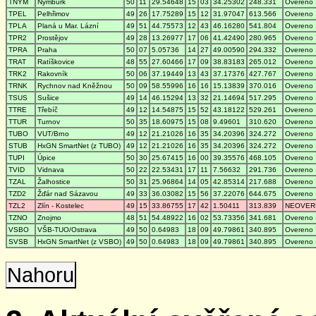
TNYM
Nymburk
50
11
29.54648
15
03
34.25302
248.331
Overeno
TPEL
Pelhřimov
49
26
17.75289
15
12
31.97047
613.566
Overeno
TPLA
Planá u Mar. Lázní
49
51
44.75573
12
43
46.16280
541.804
Overeno
TPR2
Prostějov
49
28
13.26977
17
06
41.42490
280.965
Overeno
TPRA
Praha
50
07
5.05736
14
27
49.00590
294.332
Overeno
TRAT
Ratíškovice
48
55
27.60466
17
09
38.83183
265.012
Overeno
TRK2
Rakovník
50
06
37.19449
13
43
37.17376
427.767
Overeno
TRNK
Rychnov nad Kněžnou
50
09
58.55996
16
16
15.13839
370.016
Overeno
TSUS
Sušice
49
14
46.15294
13
32
21.14694
517.295
Overeno
TTRE
Třebíč
49
12
14.54875
15
52
43.18122
529.261
Overeno
TTUR
Turnov
50
35
18.60975
15
08
9.49601
310.620
Overeno
TUBO
VUT/Brno
49
12
21.21026
16
35
34.20396
324.272
Overeno
STUB
HxGN SmartNet (z TUBO)
49
12
21.21026
16
35
34.20396
324.272
Overeno
TUPI
Úpice
50
30
25.67415
16
00
39.35576
468.105
Overeno
TVID
Vidnava
50
22
22.53431
17
11
7.56632
291.736
Overeno
TZAL
Žalhostice
50
31
25.96864
14
05
42.85314
217.688
Overeno
TZD2
Žďár nad Sázavou
49
33
36.03082
15
56
37.22076
644.675
Overeno
TZL2
Zlín - Kostelec
49
15
33.86755
17
42
1.50411
313.839
NEOVER
TZNO
Znojmo
48
51
54.48922
16
02
53.73356
341.681
Overeno
VSBO
VŠB-TUO/Ostrava
49
50
0.64983
18
09
49.79861
340.895
Overeno
SVSB
HxGN SmartNet (z VSBO)
49
50
0.64983
18
09
49.79861
340.895
Overeno
Nahoru