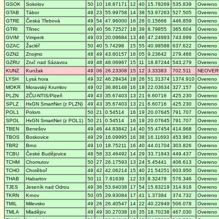
GSOK
Sokolov
50
10
18.87171
12
40
15.78269
535.839
Overeno
GTAB
Tábor
49
23
55.99758
14
38
53.97263
527.505
Overeno
GTRE
Česká Třebová
49
54
47.96000
16
26
0.15666
446.859
Overeno
GTRI
Třinec
49
40
56.72527
18
39
8.79855
365.604
Overeno
GVIM
Vimperk
49
03
20.09684
13
46
47.24993
743.699
Overeno
GZAC
Žacléř
50
40
5.74298
15
55
40.98588
637.622
Overeno
GZN2
Znojmo
48
49
43.60157
16
05
9.23642
279.466
Overeno
GZRU
Zruč nad Sázavou
49
48
48.06967
15
11
18.87244
543.279
Overeno
KUNZ
Kunžak
49
06
26.23308
15
12
3.33383
702.511
NEOVER
LYSH
Lysá hora
49
32
46.28434
18
26
51.31374
1374.910
Overeno
MOKR
Moravský Krumlov
49
02
36.86148
16
18
22.03634
327.157
Overeno
PLZN
ZČU-NTIS/Plzeň
49
43
35.67403
13
21
6.60716
425.230
Overeno
SPLZ
HxGN SmartNet (z PLZN)
49
43
35.67403
13
21
6.60716
425.230
Overeno
POL1
Polom
50
21
0.54514
16
19
20.07645
791.707
Overeno
SPOL
HxGN SmartNet (z POL1)
50
21
0.54514
16
19
20.07645
791.707
Overeno
TBEN
Benešov
49
46
44.83842
14
40
55.47454
414.968
Overeno
TBOS
Boskovice
49
29
16.09995
16
38
16.11693
453.963
Overeno
TBR2
Brno
49
10
18.75211
16
40
44.01704
303.826
Overeno
TCBU
České Budějovice
48
58
33.46492
14
29
33.71843
449.437
Overeno
TCHM
Chomutov
50
27
26.17593
13
24
5.45441
406.613
Overeno
TCHO
Chotěboř
49
42
42.06214
15
40
21.54251
603.950
Overeno
THAB
Habartov
50
11
7.61639
12
33
8.32478
576.346
Overeno
TJES
Jeseník nad Odrou
49
36
53.64038
17
54
15.83219
314.918
Overeno
TKRN
Krnov
50
05
29.93084
17
41
1.37384
374.732
Overeno
TMIL
Milevsko
49
26
26.40547
14
22
40.22949
506.078
Overeno
TMLA
Mladějov
49
49
30.27038
16
35
18.70238
467.030
Overeno