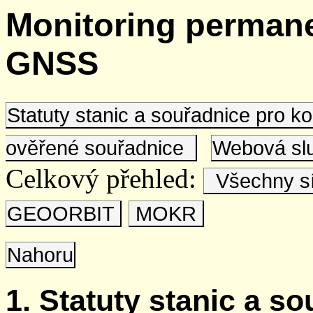
Monitoring permane
GNSS
Statuty stanic a souřadnice pro 
ověřené souřadnice
Webová s
Celkový přehled:
Všechny s
GEOORBIT
MOKR
Nahoru
1. Statuty stanic a s