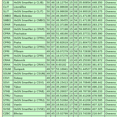
CLIB
HxGN SmartNet (z CLIB)
50
46
18.12754
15
03
35.60854
448.350
Overeno
CLIT
Litoměřice
50
32
24.98638
14
08
24.90019
243.275
Overeno
SLIT
HxGN SmartNet (z CLIT)
50
32
24.98638
14
08
24.90019
243.275
Overeno
CMBO
Mladá Boleslav
50
24
46.36455
14
54
21.47138
303.463
Overeno
SMBO
HxGN SmartNet (z CMBO)
50
24
46.36455
14
54
21.47138
303.463
Overeno
CPAR
Pardubice
50
02
22.37198
15
46
59.68533
283.270
Overeno
SPAR
HxGN SmartNet (z CPAR)
50
02
22.37198
15
46
59.68533
283.270
Overeno
CPRA
Prachatice
49
00
51.48166
13
59
45.37721
645.390
Overeno
SPRA
HxGN SmartNet (z CPRA)
49
00
51.48166
13
59
45.37721
645.390
Overeno
CPRG
Praha
50
07
30.82619
14
27
21.80473
356.025
Overeno
SPRG
HxGN SmartNet (z CPRG)
50
07
30.82619
14
27
21.80473
356.025
Overeno
CPRI
Příbram
49
41
16.07279
13
59
53.72838
583.675
Overeno
SPRI
HxGN SmartNet (z CPRI)
49
41
16.07279
13
59
53.72838
583.675
Overeno
CRAK
Rakovník
50
06
8.60182
13
43
45.25330
381.872
Overeno
SRAK
HxGN SmartNet (z CRAK)
50
06
8.60182
13
43
45.25330
381.872
Overeno
CSUM
Šumperk
49
57
53.16941
16
58
51.44527
378.365
Overeno
SSUM
HxGN SmartNet (z CSUM)
49
57
53.16941
16
58
51.44527
378.365
Overeno
CSVI
Svitavy
49
45
28.15413
16
28
16.70846
498.442
Overeno
SSVI
HxGN SmartNet (z CSVI)
49
45
28.15413
16
28
16.70846
498.442
Overeno
CTAB
Tábor
49
24
35.26837
14
40
48.78739
496.233
Overeno
STAB
HxGN SmartNet (z CTAB)
49
24
35.26837
14
40
48.78739
496.233
Overeno
CTRU
Trutnov
50
33
45.51694
15
54
30.41208
478.595
Overeno
STRU
HxGN SmartNet (z CTRU)
50
33
45.51694
15
54
30.41208
478.595
Overeno
CVSE
Vsetín
49
20
16.84132
17
59
27.64664
407.325
Overeno
SVSE
HxGN SmartNet (z CVSE)
49
20
16.84132
17
59
27.64664
407.325
Overeno
CZBC
Břeclav
48
45
15.02799
16
53
23.74339
216.647
Overeno