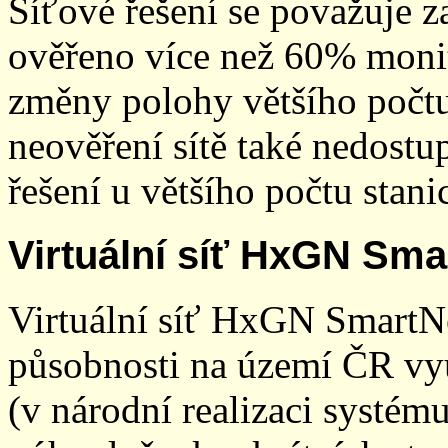
Síťové řešení se považuje z
ověřeno více než 60% monit
změny polohy většího počt
neověření sítě také nedostu
řešení u většího počtu stani
Virtuální síť HxGN Sma
Virtuální síť HxGN SmartN
působnosti na území ČR vyu
(v národní realizaci systé