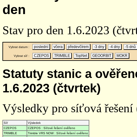
den
Stav pro den 1.6.2023 (čtvr
poslední
včera
předevčírem
-3 dny
-4 dny
-5 dnů
Vybrat datum :
CZEPOS
TRIMBLE
TopNet
GEOORBIT
MOKR
Vybrat síť :
Statuty stanic a ověře
1.6.2023 (čtvrtek)
Výsledky pro síťová řešení (
Síť
Výsledek
CZEPOS
CZEPOS : Síťové řešení ověřeno
TRIMBLE
Trimble VRS NOW : Síťové řešení ověřeno