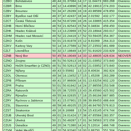
CZBO
Bohdalovice
48
44
31.37084
14
17
11.04473
683.268
Overeno
CZBR
Brno
49
12
14.43896
16
36
42.19913
274.203
Overeno
CZBV
Broumov
50
34
47.26289
16
19
43.98589
478.850
Overeno
CZBY
Bystřice nad Olší
49
37
47.42437
18
44
2.01592
432.177
Overeno
CZCT
Česká Třebová
49
54
53.87266
16
26
14.33865
415.354
Overeno
CZHB
Horní Břečkov
48
53
21.92543
15
54
0.34834
459.450
Overeno
CZHK
Hradec Králové
50
13
13.23969
15
52
23.18944
293.017
Overeno
CZHM
Hradec nad Moravicí
49
52
22.24419
17
52
53.59435
354.367
Overeno
CZKO
Kolín
50
01
23.91978
15
12
9.81069
264.313
Overeno
CZKV
Karlovy Vary
50
14
16.27589
12
50
27.23502
461.689
Overeno
CZLT
Litoměřice
50
32
17.19849
14
07
51.91620
233.929
Overeno
CZNB
Nový Bor
50
45
54.19049
14
33
12.48835
428.634
NEOVER
CZNO
Znojmo
48
51
50.52613
16
02
21.03952
373.840
Overeno
SZNO
HxGN SmartNet (z CZNO)
48
51
50.52613
16
02
21.03952
373.840
Overeno
CZNY
Nýřany
49
43
0.55892
13
13
8.40634
392.924
Overeno
CZOL
Olomouc
49
34
16.13452
17
15
1.45208
263.289
Overeno
CZPB
Příbram
49
41
37.96606
14
01
13.63254
602.120
Overeno
CZPR
Praha
50
01
50.61942
14
24
27.98556
253.548
Overeno
CZRA
Rakovník
50
05
38.72555
13
43
26.45560
425.502
Overeno
CZRV
Rýmařov
49
55
44.02635
17
16
25.66194
667.985
Overeno
CZRY
Rychnov u Jablonce
50
41
15.07901
15
08
39.99453
488.444
Overeno
CZSL
Slavonice
48
59
46.49105
15
20
46.94760
576.913
Overeno
CZST
Strakonice
49
16
6.16988
13
54
15.43145
474.744
Overeno
CZUB
Uherský Brod
49
01
24.01424
17
38
47.65584
283.357
Overeno
CZUH
Uhelná
50
21
50.49287
17
01
34.59563
372.059
Overeno
CZUS
Ústrašice
49
20
34.71380
14
41
5.12014
466.748
Overeno
CZVM
Velké Meziříčí
49
20
56.92040
16
00
0.88750
551.504
Overeno