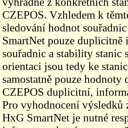
výhradně z konkrétních stani
CZEPOS. Vzhledem k těmto
sledování hodnot souřadnic 
SmartNet pouze duplicitně
souřadnic a stability stani
orientaci jsou tedy ke sta
samostatně pouze hodnoty den
CZEPOS duplicitní, inform
Pro vyhodnocení výsledků z
HxG SmartNet je nutné resp