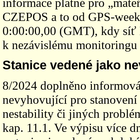
informace platné pro „mateř
CZEPOS a to od GPS-week 2
0:00:00,00 (GMT), kdy sí
k nezávislému monitoringu 
Stanice vedené jako ne
8/2024 doplněno informován
nevyhovující pro stanovení
nestability či jiných probl
kap. 11.1. Ve výpisu více dn