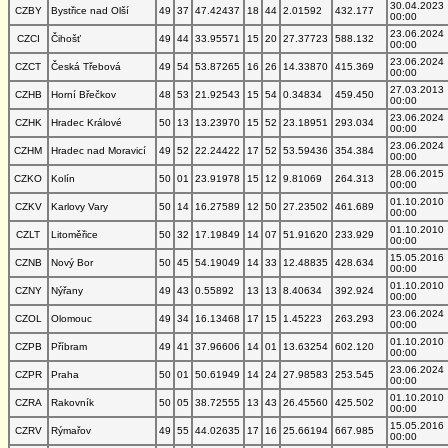
30.04.2023
CZBY
Bystřice nad Olší
49
37
47.42437
18
44
2.01592
432.177
00:00
23.06.2024
CZCI
Čihošť
49
44
33.95571
15
20
27.37723
588.132
00:00
23.06.2024
CZCT
Česká Třebová
49
54
53.87265
16
26
14.33870
415.369
00:00
27.03.2013
CZHB
Horní Břečkov
48
53
21.92543
15
54
0.34834
459.450
00:00
23.06.2024
CZHK
Hradec Králové
50
13
13.23970
15
52
23.18951
293.034
00:00
23.06.2024
CZHM
Hradec nad Moravicí
49
52
22.24422
17
52
53.59436
354.384
00:00
28.06.2015
CZKO
Kolín
50
01
23.91978
15
12
9.81069
264.313
00:00
01.10.2010
CZKV
Karlovy Vary
50
14
16.27589
12
50
27.23502
461.689
00:00
01.10.2010
CZLT
Litoměřice
50
32
17.19849
14
07
51.91620
233.929
00:00
15.05.2016
CZNB
Nový Bor
50
45
54.19049
14
33
12.48835
428.634
00:00
01.10.2010
CZNY
Nýřany
49
43
0.55892
13
13
8.40634
392.924
00:00
23.06.2024
CZOL
Olomouc
49
34
16.13468
17
15
1.45223
263.293
00:00
01.10.2010
CZPB
Příbram
49
41
37.96606
14
01
13.63254
602.120
00:00
23.06.2024
CZPR
Praha
50
01
50.61949
14
24
27.98583
253.545
00:00
01.10.2010
CZRA
Rakovník
50
05
38.72555
13
43
26.45560
425.502
00:00
15.05.2016
CZRV
Rýmařov
49
55
44.02635
17
16
25.66194
667.985
00:00