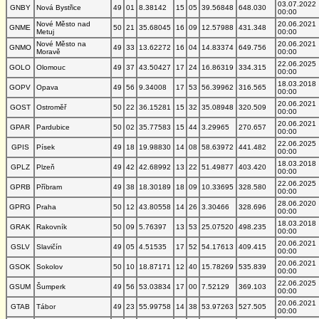
03.07.2022
GNBY
Nová Bystřice
49
01
8.38142
15
05
39.56848
648.030
00:00
Nové Město nad
20.06.2021
GNME
50
21
35.68045
16
09
12.57988
431.348
Metuj
00:00
Nové Město na
20.06.2021
GNMO
49
33
13.62272
16
04
14.83374
649.756
Moravě
00:00
22.06.2025
GOLO
Olomouc
49
37
43.50427
17
24
16.86319
334.315
00:00
18.03.2018
GOPV
Opava
49
56
9.34008
17
53
56.39962
316.565
00:00
20.06.2021
GOST
Ostroměř
50
22
36.15281
15
32
35.08948
320.509
00:00
20.06.2021
GPAR
Pardubice
50
02
35.77583
15
44
3.29965
270.657
00:00
22.06.2025
GPIS
Písek
49
18
19.98830
14
08
58.63972
441.482
00:00
18.03.2018
GPLZ
Plzeň
49
42
42.68992
13
22
51.49877
403.420
00:00
22.06.2025
GPRB
Příbram
49
38
18.30189
18
09
10.33695
328.580
00:00
28.06.2020
GPRG
Praha
50
12
43.80558
14
26
3.30466
328.696
00:00
18.03.2018
GRAK
Rakovník
50
09
5.76397
13
53
25.07520
498.235
00:00
20.06.2021
GSLV
Slavičín
49
05
4.51535
17
52
54.17613
409.415
00:00
20.06.2021
GSOK
Sokolov
50
10
18.87171
12
40
15.78269
535.839
00:00
22.06.2025
GSUM
Šumperk
49
56
53.03834
17
00
7.52129
369.103
00:00
20.06.2021
GTAB
Tábor
49
23
55.99758
14
38
53.97263
527.505
00:00