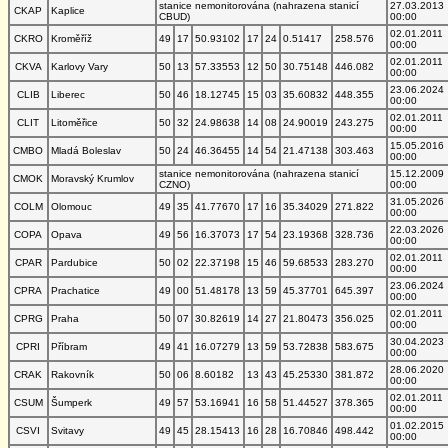
stanice nemonitorována (nahrazena stanicí
27.03.2013
CKAP
Kaplice
CBUD)
00:00
02.01.2011
CKRO
Kroměříž
49
17
50.93102
17
24
0.51417
258.576
00:00
02.01.2011
CKVA
Karlovy Vary
50
13
57.33553
12
50
30.75148
446.082
00:00
23.06.2024
CLIB
Liberec
50
46
18.12745
15
03
35.60832
448.355
00:00
02.01.2011
CLIT
Litoměřice
50
32
24.98638
14
08
24.90019
243.275
00:00
15.05.2016
CMBO
Mladá Boleslav
50
24
46.36455
14
54
21.47138
303.463
00:00
stanice nemonitorována (nahrazena stanicí
15.12.2009
CMOK
Moravský Krumlov
CZNO)
00:00
31.05.2026
COLM
Olomouc
49
35
41.77670
17
16
35.34029
271.822
00:00
22.03.2026
COPA
Opava
49
56
16.37073
17
54
23.19368
328.736
00:00
02.01.2011
CPAR
Pardubice
50
02
22.37198
15
46
59.68533
283.270
00:00
23.06.2024
CPRA
Prachatice
49
00
51.48178
13
59
45.37701
645.397
00:00
02.01.2011
CPRG
Praha
50
07
30.82619
14
27
21.80473
356.025
00:00
30.04.2023
CPRI
Příbram
49
41
16.07279
13
59
53.72838
583.675
00:00
28.06.2020
CRAK
Rakovník
50
06
8.60182
13
43
45.25330
381.872
00:00
02.01.2011
CSUM
Šumperk
49
57
53.16941
16
58
51.44527
378.365
00:00
01.02.2015
CSVI
Svitavy
49
45
28.15413
16
28
16.70846
498.442
00:00