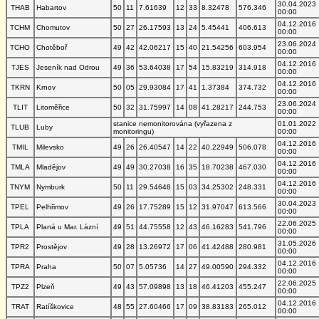
30.04.2023
THAB
Habartov
50
11
7.61639
12
33
8.32478
576.346
00:00
04.12.2016
TCHM
Chomutov
50
27
26.17593
13
24
5.45441
406.613
00:00
23.06.2024
TCHO
Chotěboř
49
42
42.06217
15
40
21.54256
603.954
00:00
04.12.2016
TJES
Jeseník nad Odrou
49
36
53.64038
17
54
15.83219
314.918
00:00
04.12.2016
TKRN
Krnov
50
05
29.93084
17
41
1.37384
374.732
00:00
23.06.2024
TLIT
Litoměřice
50
32
31.75997
14
08
41.28217
244.753
00:00
stanice nemonitorována (vyřazena z
01.01.2022
TLUB
Luby
monitoringu)
00:00
04.12.2016
TMIL
Milevsko
49
26
26.40547
14
22
40.22949
506.078
00:00
04.12.2016
TMLA
Mladějov
49
49
30.27038
16
35
18.70238
467.030
00:00
04.12.2016
TNYM
Nymburk
50
11
29.54648
15
03
34.25302
248.331
00:00
30.04.2023
TPEL
Pelhřimov
49
26
17.75289
15
12
31.97047
613.566
00:00
22.06.2025
TPLA
Planá u Mar. Lázní
49
51
44.75558
12
43
46.16283
541.796
00:00
31.05.2026
TPR2
Prostějov
49
28
13.26972
17
06
41.42488
280.981
00:00
04.12.2016
TPRA
Praha
50
07
5.05736
14
27
49.00590
294.332
00:00
22.06.2025
TPZ2
Plzeň
49
43
57.09898
13
18
46.41203
455.247
00:00
04.12.2016
TRAT
Ratíškovice
48
55
27.60466
17
09
38.83183
265.012
00:00