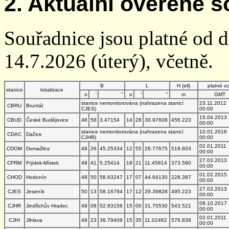
2. Aktuální ověřené s
Souřadnice jsou platné od 
14.7.2026 (úterý), včetně.
B
L
H (ell)
platné o
stanice
lokalizace
o
'
"
o
'
"
m
GMT
stanice nemonitorována (nahrazena stanicí
23.11.2012
CBRU
Bruntál
CJES)
00:00
15.04.2013
CBUD
České Budějovice
48
58
3.47154
14
28
30.97608
456.223
00:00
stanice nemonitorována (nahrazena stanicí
10.01.2016
CDAC
Dačice
CJHR)
00:00
02.01.2011
CDOM
Domažlice
49
26
45.25334
12
55
26.77675
519.603
00:00
27.03.2013
CFRM
Frýdek-Místek
49
41
5.25414
18
21
11.45814
373.590
00:00
01.02.2015
CHOD
Hodonín
48
50
58.63247
17
07
44.64130
228.387
00:00
27.03.2013
CJES
Jeseník
50
13
58.16794
17
12
29.39828
495.223
00:00
08.10.2017
CJHR
Jindřichův Hradec
49
08
52.83156
15
00
31.70530
543.521
00:00
02.01.2011
CJIH
Jihlava
49
23
36.79409
15
35
11.02462
576.839
00:00