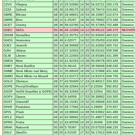
CZVS
Všejany
50
15
25.52890
14
56
54.02721
250.178
Overeno
CZZA
Zašová
49
29
16.89175
18
02
29.79474
416.842
Overeno
GBRE
Břeclav
48
45
28.48601
16
53
39.15967
210.674
Overeno
GBRN
Brno
49
12
4.25267
16
36
43.76662
273.346
Overeno
GCET
Cetviny
48
36
56.03780
14
32
55.37365
702.488
Overeno
GDEC
Děčín
50
46
45.12309
14
12
58.69122
196.375
NEOVER
GDOM
Domažlice
49
26
23.35751
12
55
52.65600
483.023
Overeno
GHOS
Hostomice
49
49
4.02077
14
02
20.05450
418.609
Overeno
GJE2
Jeseník
50
14
38.56899
17
12
52.42692
465.742
Overeno
GJIH
Jihlava
49
23
37.32932
15
35
58.05242
559.598
Overeno
GLIB
Liberec
50
46
15.22493
15
03
16.65384
431.399
Overeno
GMOS
Most
50
29
41.92263
13
38
59.69078
403.446
Overeno
GNBY
Nová Bystřice
49
01
8.38142
15
05
39.56848
648.030
Overeno
GNME
Nové Město nad Metuj
50
21
35.68045
16
09
12.57988
431.348
Overeno
GNMO
Nové Město na Moravě
49
33
13.62272
16
04
14.83374
649.756
Overeno
GOLO
Olomouc
49
37
43.50409
17
24
16.86317
334.303
Overeno
GOPE
Pecný/Ondřejov
49
54
49.32664
14
47
8.22564
592.602
Overeno
SGOP
HxGN SmartNet (z GOPE)
49
54
49.32664
14
47
8.22564
592.602
Overeno
GOPV
Opava
49
56
9.34008
17
53
56.39962
316.565
Overeno
GOST
Ostroměř
50
22
36.15281
15
32
35.08948
320.509
Overeno
GPAR
Pardubice
50
02
35.77583
15
44
3.29965
270.657
Overeno
GPIS
Písek
49
18
19.98846
14
08
58.63962
441.486
Overeno
GPLZ
Plzeň
49
42
42.68992
13
22
51.49877
403.420
Overeno
GPRG
Praha
50
12
43.80558
14
26
3.30466
328.696
Overeno
GRAK
Rakovník
50
09
5.76397
13
53
25.07520
498.235
Overeno
GSLV
Slavičín
49
05
4.51535
17
52
54.17613
409.415
Overeno