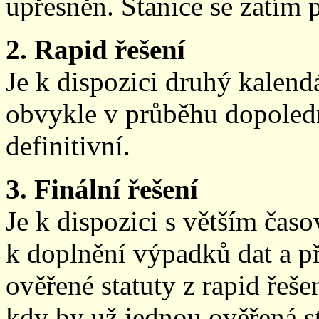
upřesněn. Stanice se zatím
2. Rapid řešení
Je k dispozici druhý kalen
obvykle v průběhu dopoledne
definitivní.
3. Finální řešení
Je k dispozici s větším ča
k doplnění výpadků dat a př
ověřené statuty z rapid řeše
kdy by už jednou ověřená st