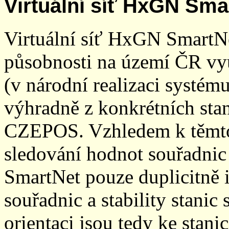
Virtuální síť HxGN Sma
Virtuální síť HxGN SmartN
působnosti na území ČR vyu
(v národní realizaci systé
výhradně z konkrétních stani
CZEPOS. Vzhledem k těmto
sledování hodnot souřadnic 
SmartNet pouze duplicitně
souřadnic a stability stani
orientaci jsou tedy ke sta