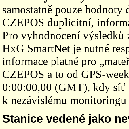
samostatně pouze hodnoty den
CZEPOS duplicitní, inform
Pro vyhodnocení výsledků z
HxG SmartNet je nutné resp
informace platné pro „mateř
CZEPOS a to od GPS-week 2
0:00:00,00 (GMT), kdy sí
k nezávislému monitoringu 
Stanice vedené jako ne