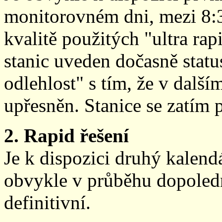
monitorovném dni, mezi 8:
kvalitě použitých "ultra ra
stanic uveden dočasně stat
odlehlost" s tím, že v další
upřesněn. Stanice se zatím
2. Rapid řešení
Je k dispozici druhý kalen
obvykle v průběhu dopoledne
definitivní.