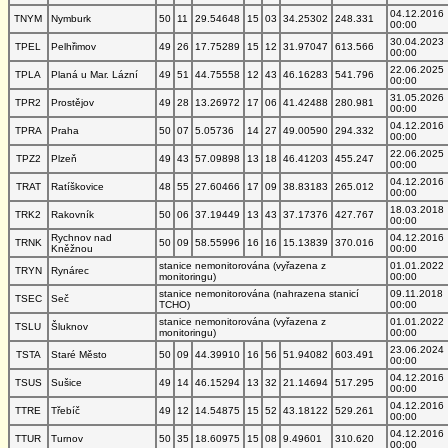
04.12.2016
TNYM
Nymburk
50
11
29.54648
15
03
34.25302
248.331
00:00
30.04.2023
TPEL
Pelhřimov
49
26
17.75289
15
12
31.97047
613.566
00:00
22.06.2025
TPLA
Planá u Mar. Lázní
49
51
44.75558
12
43
46.16283
541.796
00:00
31.05.2026
TPR2
Prostějov
49
28
13.26972
17
06
41.42488
280.981
00:00
04.12.2016
TPRA
Praha
50
07
5.05736
14
27
49.00590
294.332
00:00
22.06.2025
TPZ2
Plzeň
49
43
57.09898
13
18
46.41203
455.247
00:00
04.12.2016
TRAT
Ratíškovice
48
55
27.60466
17
09
38.83183
265.012
00:00
18.03.2018
TRK2
Rakovník
50
06
37.19449
13
43
37.17376
427.767
00:00
Rychnov nad
04.12.2016
TRNK
50
09
58.55996
16
16
15.13839
370.016
Kněžnou
00:00
stanice nemonitorována (vyřazena z
01.01.2022
TRYN
Rynárec
monitoringu)
00:00
stanice nemonitorována (nahrazena stanicí
09.11.2018
TSEC
Seč
TCHO)
00:00
stanice nemonitorována (vyřazena z
01.01.2022
TSLU
Šluknov
monitoringu)
00:00
23.06.2024
TSTA
Staré Město
50
09
44.39910
16
56
51.94082
603.491
00:00
04.12.2016
TSUS
Sušice
49
14
46.15294
13
32
21.14694
517.295
00:00
04.12.2016
TTRE
Třebíč
49
12
14.54875
15
52
43.18122
529.261
00:00
04.12.2016
TTUR
Turnov
50
35
18.60975
15
08
9.49601
310.620
00:00