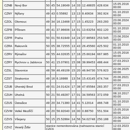
15.05.2016
CZNB
Nový Bor
50
45
54.19049
14
33
12.48835
428.634
00:00
01.10.2010
CZNY
Nýřany
49
43
0.55892
13
13
8.40634
392.924
00:00
23.06.2024
CZOL
Olomouc
49
34
16.13468
17
15
1.45223
263.293
00:00
01.10.2010
CZPB
Příbram
49
41
37.96606
14
01
13.63254
602.120
00:00
23.06.2024
CZPR
Praha
50
01
50.61949
14
24
27.98583
253.545
00:00
01.10.2010
CZRA
Rakovník
50
05
38.72555
13
43
26.45560
425.502
00:00
15.05.2016
CZRV
Rýmařov
49
55
44.02635
17
16
25.66194
667.985
00:00
27.03.2013
CZRY
Rychnov u Jablonce
50
41
15.07901
15
08
39.99453
488.444
00:00
22.06.2025
CZSL
Slavonice
48
59
46.49109
15
20
46.94730
576.923
00:00
20.06.2021
CZST
Strakonice
49
16
6.16988
13
54
15.43145
474.744
00:00
27.03.2013
CZUB
Uherský Brod
49
01
24.01424
17
38
47.65584
283.357
00:00
08.10.2017
CZUH
Uhelná
50
21
50.49287
17
01
34.59563
372.059
00:00
01.10.2010
CZUS
Ústrašice
49
20
34.71380
14
41
5.12014
466.748
00:00
15.05.2016
CZVM
Velké Meziříčí
49
20
56.92040
16
00
0.88750
551.504
00:00
23.06.2024
CZVS
Všejany
50
15
25.52884
14
56
54.02748
250.188
00:00
stanice nemonitorována (nahrazena stanicí
12.03.2023
CZVZ
Veselý Žďár
CZCI)
00:00