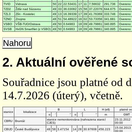
TVID
Vidnava
50
22
22.53431
17
11
7.56632
291.736
Overeno
TZD2
Žďár nad Sázavou
49
33
36.03082
15
56
37.22076
644.675
Overeno
TZL3
Zlín - Kostelec
49
13
16.39339
17
39
41.76369
333.746
Overeno
TZNO
Znojmo
48
51
54.48922
16
02
53.73356
341.681
Overeno
VSBO
VŠB-TUO/Ostrava
49
50
0.64983
18
09
49.79861
340.895
Overeno
SVSB
HxGN SmartNet (z VSBO)
49
50
0.64983
18
09
49.79861
340.895
Overeno
Nahoru
2. Aktuální ověřené s
Souřadnice jsou platné od 
14.7.2026 (úterý), včetně.
B
L
H (ell)
platné o
stanice
lokalizace
o
'
"
o
'
"
m
GMT
stanice nemonitorována (nahrazena stanicí
23.11.2012
CBRU
Bruntál
CJES)
00:00
15.04.2013
CBUD
České Budějovice
48
58
3.47154
14
28
30.97608
456.223
00:00