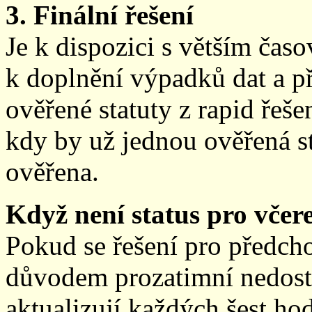
3. Finální řešení
Je k dispozici s větším ča
k doplnění výpadků dat a př
ověřené statuty z rapid řeše
kdy by už jednou ověřená st
ověřena.
Když není status pro včere
Pokud se řešení pro předch
důvodem prozatimní nedostup
aktualizují každých šest h