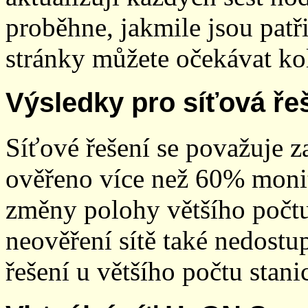
proběhne, jakmile jsou patř
stránky můžete očekávat kol
Výsledky pro síťová ře
Síťové řešení se považuje z
ověřeno více než 60% monit
změny polohy většího počt
neověření sítě také nedostu
řešení u většího počtu stani