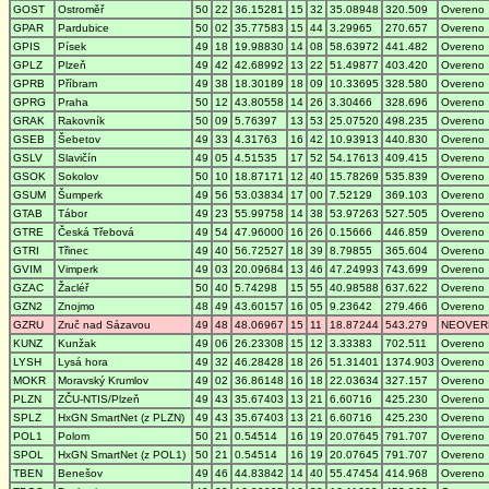
GOST
Ostroměř
50
22
36.15281
15
32
35.08948
320.509
Overeno
GPAR
Pardubice
50
02
35.77583
15
44
3.29965
270.657
Overeno
GPIS
Písek
49
18
19.98830
14
08
58.63972
441.482
Overeno
GPLZ
Plzeň
49
42
42.68992
13
22
51.49877
403.420
Overeno
GPRB
Příbram
49
38
18.30189
18
09
10.33695
328.580
Overeno
GPRG
Praha
50
12
43.80558
14
26
3.30466
328.696
Overeno
GRAK
Rakovník
50
09
5.76397
13
53
25.07520
498.235
Overeno
GSEB
Šebetov
49
33
4.31763
16
42
10.93913
440.830
Overeno
GSLV
Slavičín
49
05
4.51535
17
52
54.17613
409.415
Overeno
GSOK
Sokolov
50
10
18.87171
12
40
15.78269
535.839
Overeno
GSUM
Šumperk
49
56
53.03834
17
00
7.52129
369.103
Overeno
GTAB
Tábor
49
23
55.99758
14
38
53.97263
527.505
Overeno
GTRE
Česká Třebová
49
54
47.96000
16
26
0.15666
446.859
Overeno
GTRI
Třinec
49
40
56.72527
18
39
8.79855
365.604
Overeno
GVIM
Vimperk
49
03
20.09684
13
46
47.24993
743.699
Overeno
GZAC
Žacléř
50
40
5.74298
15
55
40.98588
637.622
Overeno
GZN2
Znojmo
48
49
43.60157
16
05
9.23642
279.466
Overeno
GZRU
Zruč nad Sázavou
49
48
48.06967
15
11
18.87244
543.279
NEOVER
KUNZ
Kunžak
49
06
26.23308
15
12
3.33383
702.511
Overeno
LYSH
Lysá hora
49
32
46.28428
18
26
51.31401
1374.903
Overeno
MOKR
Moravský Krumlov
49
02
36.86148
16
18
22.03634
327.157
Overeno
PLZN
ZČU-NTIS/Plzeň
49
43
35.67403
13
21
6.60716
425.230
Overeno
SPLZ
HxGN SmartNet (z PLZN)
49
43
35.67403
13
21
6.60716
425.230
Overeno
POL1
Polom
50
21
0.54514
16
19
20.07645
791.707
Overeno
SPOL
HxGN SmartNet (z POL1)
50
21
0.54514
16
19
20.07645
791.707
Overeno
TBEN
Benešov
49
46
44.83842
14
40
55.47454
414.968
Overeno