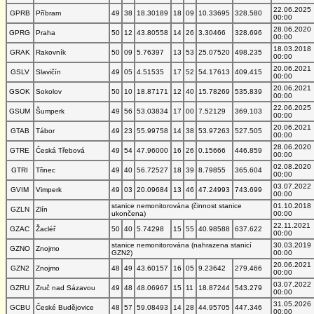
22.06.2025
GPRB
Příbram
49
38
18.30189
18
09
10.33695
328.580
00:00
28.06.2020
GPRG
Praha
50
12
43.80558
14
26
3.30466
328.696
00:00
18.03.2018
GRAK
Rakovník
50
09
5.76397
13
53
25.07520
498.235
00:00
20.06.2021
GSLV
Slavičín
49
05
4.51535
17
52
54.17613
409.415
00:00
20.06.2021
GSOK
Sokolov
50
10
18.87171
12
40
15.78269
535.839
00:00
22.06.2025
GSUM
Šumperk
49
56
53.03834
17
00
7.52129
369.103
00:00
20.06.2021
GTAB
Tábor
49
23
55.99758
14
38
53.97263
527.505
00:00
28.06.2020
GTRE
Česká Třebová
49
54
47.96000
16
26
0.15666
446.859
00:00
02.08.2020
GTRI
Třinec
49
40
56.72527
18
39
8.79855
365.604
00:00
03.07.2022
GVIM
Vimperk
49
03
20.09684
13
46
47.24993
743.699
00:00
stanice nemonitorována (činnost stanice
01.10.2018
GZLN
Zlín
ukončena)
00:00
22.11.2021
GZAC
Žacléř
50
40
5.74298
15
55
40.98588
637.622
00:00
stanice nemonitorována (nahrazena stanicí
30.03.2019
GZNO
Znojmo
GZN2)
00:00
20.06.2021
GZN2
Znojmo
48
49
43.60157
16
05
9.23642
279.466
00:00
03.07.2022
GZRU
Zruč nad Sázavou
49
48
48.06967
15
11
18.87244
543.279
00:00
31.05.2026
GCBU
České Budějovice
48
57
59.08493
14
28
44.95705
447.346
00:00