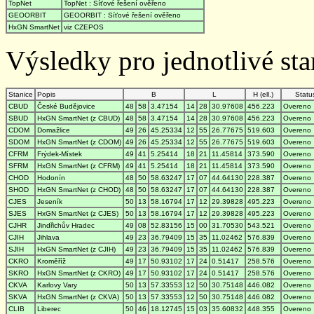
TopNet
TopNet : Síťové řešení ověřeno
GEOORBIT
GEOORBIT : Síťové řešení ověřeno
HxGN SmartNet
viz CZEPOS
Výsledky pro jednotlivé stan
Stanice
Popis
B
L
H (ell.)
Statu
CBUD
České Budějovice
48
58
3.47154
14
28
30.97608
456.223
Overeno
SBUD
HxGN SmartNet (z CBUD)
48
58
3.47154
14
28
30.97608
456.223
Overeno
CDOM
Domažlice
49
26
45.25334
12
55
26.77675
519.603
Overeno
SDOM
HxGN SmartNet (z CDOM)
49
26
45.25334
12
55
26.77675
519.603
Overeno
CFRM
Frýdek-Místek
49
41
5.25414
18
21
11.45814
373.590
Overeno
SFRM
HxGN SmartNet (z CFRM)
49
41
5.25414
18
21
11.45814
373.590
Overeno
CHOD
Hodonín
48
50
58.63247
17
07
44.64130
228.387
Overeno
SHOD
HxGN SmartNet (z CHOD)
48
50
58.63247
17
07
44.64130
228.387
Overeno
CJES
Jeseník
50
13
58.16794
17
12
29.39828
495.223
Overeno
SJES
HxGN SmartNet (z CJES)
50
13
58.16794
17
12
29.39828
495.223
Overeno
CJHR
Jindřichův Hradec
49
08
52.83156
15
00
31.70530
543.521
Overeno
CJIH
Jihlava
49
23
36.79409
15
35
11.02462
576.839
Overeno
SJIH
HxGN SmartNet (z CJIH)
49
23
36.79409
15
35
11.02462
576.839
Overeno
CKRO
Kroměříž
49
17
50.93102
17
24
0.51417
258.576
Overeno
SKRO
HxGN SmartNet (z CKRO)
49
17
50.93102
17
24
0.51417
258.576
Overeno
CKVA
Karlovy Vary
50
13
57.33553
12
50
30.75148
446.082
Overeno
SKVA
HxGN SmartNet (z CKVA)
50
13
57.33553
12
50
30.75148
446.082
Overeno
CLIB
Liberec
50
46
18.12745
15
03
35.60832
448.355
Overeno