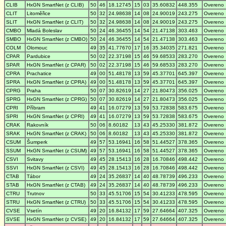
CLIB
HxGN SmartNet (z CLIB)
50
46
18.12745
15
03
35.60832
448.355
Overeno
CLIT
Litoměřice
50
32
24.98638
14
08
24.90019
243.275
Overeno
SLIT
HxGN SmartNet (z CLIT)
50
32
24.98638
14
08
24.90019
243.275
Overeno
CMBO
Mladá Boleslav
50
24
46.36455
14
54
21.47138
303.463
Overeno
SMBO
HxGN SmartNet (z CMBO)
50
24
46.36455
14
54
21.47138
303.463
Overeno
COLM
Olomouc
49
35
41.77670
17
16
35.34035
271.821
Overeno
CPAR
Pardubice
50
02
22.37198
15
46
59.68533
283.270
Overeno
SPAR
HxGN SmartNet (z CPAR)
50
02
22.37198
15
46
59.68533
283.270
Overeno
CPRA
Prachatice
49
00
51.48178
13
59
45.37701
645.397
Overeno
SPRA
HxGN SmartNet (z CPRA)
49
00
51.48178
13
59
45.37701
645.397
Overeno
CPRG
Praha
50
07
30.82619
14
27
21.80473
356.025
Overeno
SPRG
HxGN SmartNet (z CPRG)
50
07
30.82619
14
27
21.80473
356.025
Overeno
CPRI
Příbram
49
41
16.07279
13
59
53.72838
583.675
Overeno
SPRI
HxGN SmartNet (z CPRI)
49
41
16.07279
13
59
53.72838
583.675
Overeno
CRAK
Rakovník
50
06
8.60182
13
43
45.25330
381.872
Overeno
SRAK
HxGN SmartNet (z CRAK)
50
06
8.60182
13
43
45.25330
381.872
Overeno
CSUM
Šumperk
49
57
53.16941
16
58
51.44527
378.365
Overeno
SSUM
HxGN SmartNet (z CSUM)
49
57
53.16941
16
58
51.44527
378.365
Overeno
CSVI
Svitavy
49
45
28.15413
16
28
16.70846
498.442
Overeno
SSVI
HxGN SmartNet (z CSVI)
49
45
28.15413
16
28
16.70846
498.442
Overeno
CTAB
Tábor
49
24
35.26837
14
40
48.78739
496.233
Overeno
STAB
HxGN SmartNet (z CTAB)
49
24
35.26837
14
40
48.78739
496.233
Overeno
CTRU
Trutnov
50
33
45.51706
15
54
30.41233
478.595
Overeno
STRU
HxGN SmartNet (z CTRU)
50
33
45.51706
15
54
30.41233
478.595
Overeno
CVSE
Vsetín
49
20
16.84132
17
59
27.64664
407.325
Overeno
SVSE
HxGN SmartNet (z CVSE)
49
20
16.84132
17
59
27.64664
407.325
Overeno