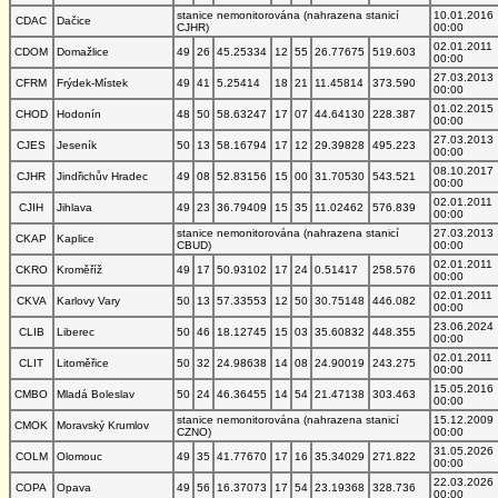
stanice nemonitorována (nahrazena stanicí
10.01.2016
CDAC
Dačice
CJHR)
00:00
02.01.2011
CDOM
Domažlice
49
26
45.25334
12
55
26.77675
519.603
00:00
27.03.2013
CFRM
Frýdek-Místek
49
41
5.25414
18
21
11.45814
373.590
00:00
01.02.2015
CHOD
Hodonín
48
50
58.63247
17
07
44.64130
228.387
00:00
27.03.2013
CJES
Jeseník
50
13
58.16794
17
12
29.39828
495.223
00:00
08.10.2017
CJHR
Jindřichův Hradec
49
08
52.83156
15
00
31.70530
543.521
00:00
02.01.2011
CJIH
Jihlava
49
23
36.79409
15
35
11.02462
576.839
00:00
stanice nemonitorována (nahrazena stanicí
27.03.2013
CKAP
Kaplice
CBUD)
00:00
02.01.2011
CKRO
Kroměříž
49
17
50.93102
17
24
0.51417
258.576
00:00
02.01.2011
CKVA
Karlovy Vary
50
13
57.33553
12
50
30.75148
446.082
00:00
23.06.2024
CLIB
Liberec
50
46
18.12745
15
03
35.60832
448.355
00:00
02.01.2011
CLIT
Litoměřice
50
32
24.98638
14
08
24.90019
243.275
00:00
15.05.2016
CMBO
Mladá Boleslav
50
24
46.36455
14
54
21.47138
303.463
00:00
stanice nemonitorována (nahrazena stanicí
15.12.2009
CMOK
Moravský Krumlov
CZNO)
00:00
31.05.2026
COLM
Olomouc
49
35
41.77670
17
16
35.34029
271.822
00:00
22.03.2026
COPA
Opava
49
56
16.37073
17
54
23.19368
328.736
00:00