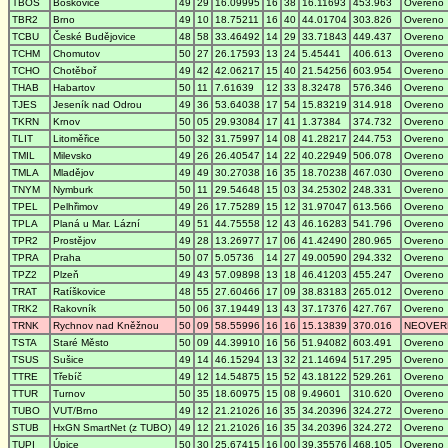
TBOS
Boskovice
49
29
16.09995
16
38
16.11693
453.963
Overeno
TBR2
Brno
49
10
18.75211
16
40
44.01704
303.826
Overeno
TCBU
České Budějovice
48
58
33.46492
14
29
33.71843
449.437
Overeno
TCHM
Chomutov
50
27
26.17593
13
24
5.45441
406.613
Overeno
TCHO
Chotěboř
49
42
42.06217
15
40
21.54256
603.954
Overeno
THAB
Habartov
50
11
7.61639
12
33
8.32478
576.346
Overeno
TJES
Jeseník nad Odrou
49
36
53.64038
17
54
15.83219
314.918
Overeno
TKRN
Krnov
50
05
29.93084
17
41
1.37384
374.732
Overeno
TLIT
Litoměřice
50
32
31.75997
14
08
41.28217
244.753
Overeno
TMIL
Milevsko
49
26
26.40547
14
22
40.22949
506.078
Overeno
TMLA
Mladějov
49
49
30.27038
16
35
18.70238
467.030
Overeno
TNYM
Nymburk
50
11
29.54648
15
03
34.25302
248.331
Overeno
TPEL
Pelhřimov
49
26
17.75289
15
12
31.97047
613.566
Overeno
TPLA
Planá u Mar. Lázní
49
51
44.75558
12
43
46.16283
541.796
Overeno
TPR2
Prostějov
49
28
13.26977
17
06
41.42490
280.965
Overeno
TPRA
Praha
50
07
5.05736
14
27
49.00590
294.332
Overeno
TPZ2
Plzeň
49
43
57.09898
13
18
46.41203
455.247
Overeno
TRAT
Ratíškovice
48
55
27.60466
17
09
38.83183
265.012
Overeno
TRK2
Rakovník
50
06
37.19449
13
43
37.17376
427.767
Overeno
TRNK
Rychnov nad Kněžnou
50
09
58.55996
16
16
15.13839
370.016
NEOVER
TSTA
Staré Město
50
09
44.39910
16
56
51.94082
603.491
Overeno
TSUS
Sušice
49
14
46.15294
13
32
21.14694
517.295
Overeno
TTRE
Třebíč
49
12
14.54875
15
52
43.18122
529.261
Overeno
TTUR
Turnov
50
35
18.60975
15
08
9.49601
310.620
Overeno
TUBO
VUT/Brno
49
12
21.21026
16
35
34.20396
324.272
Overeno
STUB
HxGN SmartNet (z TUBO)
49
12
21.21026
16
35
34.20396
324.272
Overeno
TUPI
Úpice
50
30
25.67415
16
00
39.35576
468.105
Overeno