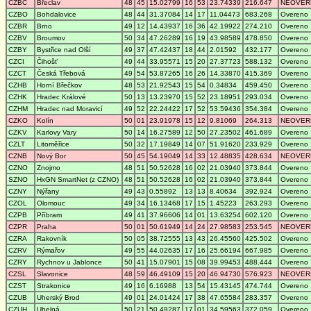
CZBC
Břeclav
48
45
15.02799
16
53
23.74339
216.647
NEOVER
CZBO
Bohdalovice
48
44
31.37084
14
17
11.04473
683.268
Overeno
CZBR
Brno
49
12
14.43937
16
36
42.19922
274.210
Overeno
CZBV
Broumov
50
34
47.26289
16
19
43.98589
478.850
Overeno
CZBY
Bystřice nad Olší
49
37
47.42437
18
44
2.01592
432.177
Overeno
CZCI
Čihošť
49
44
33.95571
15
20
27.37723
588.132
Overeno
CZCT
Česká Třebová
49
54
53.87265
16
26
14.33870
415.369
Overeno
CZHB
Horní Břečkov
48
53
21.92543
15
54
0.34834
459.450
Overeno
CZHK
Hradec Králové
50
13
13.23970
15
52
23.18951
293.034
Overeno
CZHM
Hradec nad Moravicí
49
52
22.24422
17
52
53.59436
354.384
Overeno
CZKO
Kolín
50
01
23.91978
15
12
9.81069
264.313
NEOVER
CZKV
Karlovy Vary
50
14
16.27589
12
50
27.23502
461.689
Overeno
CZLT
Litoměřice
50
32
17.19849
14
07
51.91620
233.929
Overeno
CZNB
Nový Bor
50
45
54.19049
14
33
12.48835
428.634
NEOVER
CZNO
Znojmo
48
51
50.52628
16
02
21.03940
373.844
Overeno
SZNO
HxGN SmartNet (z CZNO)
48
51
50.52628
16
02
21.03940
373.844
Overeno
CZNY
Nýřany
49
43
0.55892
13
13
8.40634
392.924
Overeno
CZOL
Olomouc
49
34
16.13468
17
15
1.45223
263.293
Overeno
CZPB
Příbram
49
41
37.96606
14
01
13.63254
602.120
Overeno
CZPR
Praha
50
01
50.61949
14
24
27.98583
253.545
NEOVER
CZRA
Rakovník
50
05
38.72555
13
43
26.45560
425.502
Overeno
CZRV
Rýmařov
49
55
44.02635
17
16
25.66194
667.985
Overeno
CZRY
Rychnov u Jablonce
50
41
15.07901
15
08
39.99453
488.444
Overeno
CZSL
Slavonice
48
59
46.49109
15
20
46.94730
576.923
NEOVER
CZST
Strakonice
49
16
6.16988
13
54
15.43145
474.744
Overeno
CZUB
Uherský Brod
49
01
24.01424
17
38
47.65584
283.357
Overeno
CZUH
Uhelná
50
21
50.49287
17
01
34.59563
372.059
Overeno