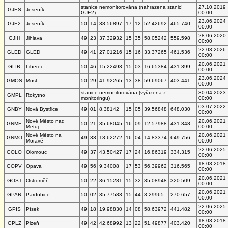
stanice nemonitorována (nahrazena stanicí
27.10.2019
GJES
Jeseník
GJE2)
00:00
23.06.2024
GJE2
Jeseník
50
14
38.56897
17
12
52.42692
465.740
00:00
28.06.2020
GJIH
Jihlava
49
23
37.32932
15
35
58.05242
559.598
00:00
22.03.2026
GLED
GLED
49
41
27.01216
15
16
33.37265
461.536
00:00
20.06.2021
GLIB
Liberec
50
46
15.22493
15
03
16.65384
431.399
00:00
23.06.2024
GMOS
Most
50
29
41.92265
13
38
59.69067
403.441
00:00
stanice nemonitorována (vyřazena z
30.04.2023
GMPL
Rokytno
monitoringu)
00:00
03.07.2022
GNBY
Nová Bystřice
49
01
8.38142
15
05
39.56848
648.030
00:00
Nové Město nad
20.06.2021
GNME
50
21
35.68045
16
09
12.57988
431.348
Metuj
00:00
Nové Město na
20.06.2021
GNMO
49
33
13.62272
16
04
14.83374
649.756
Moravě
00:00
22.06.2025
GOLO
Olomouc
49
37
43.50427
17
24
16.86319
334.315
00:00
18.03.2018
GOPV
Opava
49
56
9.34008
17
53
56.39962
316.565
00:00
20.06.2021
GOST
Ostroměř
50
22
36.15281
15
32
35.08948
320.509
00:00
20.06.2021
GPAR
Pardubice
50
02
35.77583
15
44
3.29965
270.657
00:00
22.06.2025
GPIS
Písek
49
18
19.98830
14
08
58.63972
441.482
00:00
18.03.2018
GPLZ
Plzeň
49
42
42.68992
13
22
51.49877
403.420
00:00