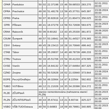
02.01.2011
CPAR
Pardubice
50
02
22.37198
15
46
59.68533
283.270
00:00
23.06.2024
CPRA
Prachatice
49
00
51.48178
13
59
45.37701
645.397
00:00
02.01.2011
CPRG
Praha
50
07
30.82619
14
27
21.80473
356.025
00:00
30.04.2023
CPRI
Příbram
49
41
16.07279
13
59
53.72838
583.675
00:00
28.06.2020
CRAK
Rakovník
50
06
8.60182
13
43
45.25330
381.872
00:00
02.01.2011
CSUM
Šumperk
49
57
53.16941
16
58
51.44527
378.365
00:00
01.02.2015
CSVI
Svitavy
49
45
28.15413
16
28
16.70846
498.442
00:00
02.01.2011
CTAB
Tábor
49
24
35.26837
14
40
48.78739
496.233
00:00
23.06.2024
CTRU
Trutnov
50
33
45.51706
15
54
30.41233
478.595
00:00
02.01.2011
CVSE
Vsetín
49
20
16.84132
17
59
27.64664
407.325
00:00
23.06.2024
CZNO
Znojmo
48
51
50.52628
16
02
21.03940
373.844
00:00
02.01.2011
GOPE
Pecný/Ondřejov
49
54
49.32664
14
47
8.22564
592.602
00:00
02.01.2011
TUBO
VUT/Brno
49
12
21.21026
16
35
34.20396
324.272
00:00
stanice nemonitorována (nahrazena stanicí
26.04.2015
PLZE
ZČU/Plzeň
PLZN)
00:00
31.05.2026
PLZN
ZČU-NTIS/Plzeň
49
43
35.67411
13
21
6.60744
425.227
00:00
01.02.2015
VSBO
VŠB-TUO/Ostrava
49
50
0.64983
18
09
49.79861
340.895
00:00