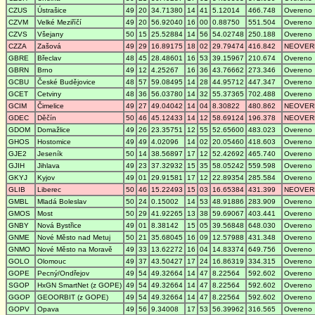
CZUS
Ústrašice
49
20
34.71380
14
41
5.12014
466.748
Overeno
CZVM
Velké Meziříčí
49
20
56.92040
16
00
0.88750
551.504
Overeno
CZVS
Všejany
50
15
25.52884
14
56
54.02748
250.188
Overeno
CZZA
Zašová
49
29
16.89175
18
02
29.79474
416.842
NEOVER
GBRE
Břeclav
48
45
28.48601
16
53
39.15967
210.674
Overeno
GBRN
Brno
49
12
4.25267
16
36
43.76662
273.346
Overeno
GCBU
České Budějovice
48
57
59.08495
14
28
44.95712
447.347
Overeno
GCET
Cetviny
48
36
56.03780
14
32
55.37365
702.488
Overeno
GCIM
Čimelice
49
27
49.04042
14
04
8.30822
480.862
NEOVER
GDEC
Děčín
50
46
45.12433
14
12
58.69124
196.378
NEOVER
GDOM
Domažlice
49
26
23.35751
12
55
52.65600
483.023
Overeno
GHOS
Hostomice
49
49
4.02096
14
02
20.05460
418.603
Overeno
GJE2
Jeseník
50
14
38.56897
17
12
52.42692
465.740
Overeno
GJIH
Jihlava
49
23
37.32932
15
35
58.05242
559.598
Overeno
GKYJ
Kyjov
49
01
29.91581
17
12
22.89354
285.584
Overeno
GLIB
Liberec
50
46
15.22493
15
03
16.65384
431.399
NEOVER
GMBL
Mladá Boleslav
50
24
0.15002
14
53
48.91886
283.909
Overeno
GMOS
Most
50
29
41.92265
13
38
59.69067
403.441
Overeno
GNBY
Nová Bystřice
49
01
8.38142
15
05
39.56848
648.030
Overeno
GNME
Nové Město nad Metuj
50
21
35.68045
16
09
12.57988
431.348
Overeno
GNMO
Nové Město na Moravě
49
33
13.62272
16
04
14.83374
649.756
Overeno
GOLO
Olomouc
49
37
43.50427
17
24
16.86319
334.315
Overeno
GOPE
Pecný/Ondřejov
49
54
49.32664
14
47
8.22564
592.602
Overeno
SGOP
HxGN SmartNet (z GOPE)
49
54
49.32664
14
47
8.22564
592.602
Overeno
GGOP
GEOORBIT (z GOPE)
49
54
49.32664
14
47
8.22564
592.602
Overeno
GOPV
Opava
49
56
9.34008
17
53
56.39962
316.565
Overeno