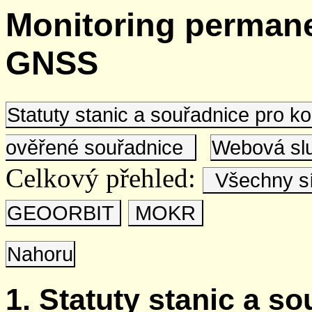
Monitoring permane
GNSS
Statuty stanic a souřadnice pro 
ověřené souřadnice
Webová s
Celkový přehled:
Všechny s
GEOORBIT
MOKR
Nahoru
1. Statuty stanic a s