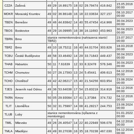
15.05.2016
CZZA
Zašová
49
29
16.89175
18
02
29.79474
416.842
00:00
08.10.2017
MOKR
Moravský Krumlov
49
02
36.86148
16
18
22.03634
327.157
00:00
30.04.2023
TBEN
Benešov
49
46
44.83842
14
40
55.47454
414.968
00:00
30.04.2023
TBOS
Boskovice
49
29
16.09995
16
38
16.11693
453.963
00:00
stanice nemonitorována (nahrazena stanicí
23.07.2017
TBRN
Brno
TBR2)
00:00
18.03.2018
TBR2
Brno
49
10
18.75211
16
40
44.01704
303.826
00:00
30.04.2023
TCBU
České Budějovice
48
58
33.46492
14
29
33.71843
449.437
00:00
30.04.2023
THAB
Habartov
50
11
7.61639
12
33
8.32478
576.346
00:00
04.12.2016
TCHM
Chomutov
50
27
26.17593
13
24
5.45441
406.613
00:00
23.06.2024
TCHO
Chotěboř
49
42
42.06217
15
40
21.54256
603.954
00:00
04.12.2016
TJES
Jeseník nad Odrou
49
36
53.64038
17
54
15.83219
314.918
00:00
04.12.2016
TKRN
Krnov
50
05
29.93084
17
41
1.37384
374.732
00:00
23.06.2024
TLIT
Litoměřice
50
32
31.75997
14
08
41.28217
244.753
00:00
stanice nemonitorována (vyřazena z
01.01.2022
TLUB
Luby
monitoringu)
00:00
04.12.2016
TMIL
Milevsko
49
26
26.40547
14
22
40.22949
506.078
00:00
04.12.2016
TMLA
Mladějov
49
49
30.27038
16
35
18.70238
467.030
00:00