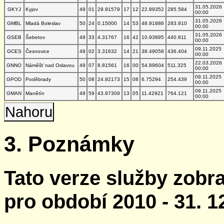
31.05.2026
GKYJ
Kyjov
49
01
29.91579
17
12
22.89352
285.584
00:00
31.05.2026
GMBL
Mladá Boleslav
50
24
0.15000
14
53
48.91886
283.910
00:00
31.05.2026
GSEB
Šebetov
49
33
4.31767
16
42
10.93895
440.811
00:00
09.11.2025
GCES
Česnovice
49
02
3.31632
14
21
38.49058
436.404
00:00
22.03.2026
GNNO
Náměšť nad Oslavou
49
07
8.81561
16
00
54.89604
511.325
00:00
09.11.2025
GPOD
Poděbrady
50
08
24.92173
15
08
6.75294
254.439
00:00
09.11.2025
GMAN
Manětín
49
59
43.97309
13
05
11.42921
764.121
00:00
Nahoru
3. Poznámky
Tato verze služby zobr
pro období 2010 - 31. 1