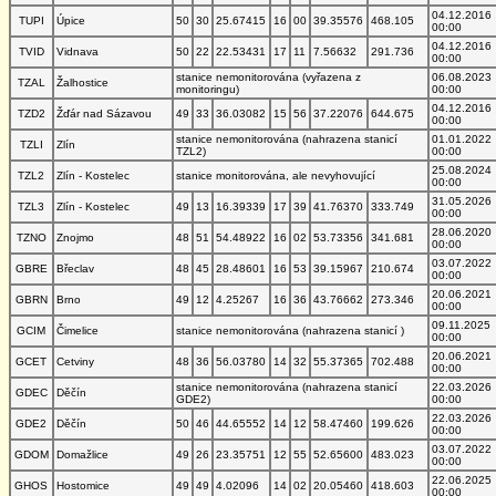
04.12.2016
TUPI
Úpice
50
30
25.67415
16
00
39.35576
468.105
00:00
04.12.2016
TVID
Vidnava
50
22
22.53431
17
11
7.56632
291.736
00:00
stanice nemonitorována (vyřazena z
06.08.2023
TZAL
Žalhostice
monitoringu)
00:00
04.12.2016
TZD2
Žďár nad Sázavou
49
33
36.03082
15
56
37.22076
644.675
00:00
stanice nemonitorována (nahrazena stanicí
01.01.2022
TZLI
Zlín
TZL2)
00:00
25.08.2024
TZL2
Zlín - Kostelec
stanice monitorována, ale nevyhovující
00:00
31.05.2026
TZL3
Zlín - Kostelec
49
13
16.39339
17
39
41.76370
333.749
00:00
28.06.2020
TZNO
Znojmo
48
51
54.48922
16
02
53.73356
341.681
00:00
03.07.2022
GBRE
Břeclav
48
45
28.48601
16
53
39.15967
210.674
00:00
20.06.2021
GBRN
Brno
49
12
4.25267
16
36
43.76662
273.346
00:00
09.11.2025
GCIM
Čimelice
stanice nemonitorována (nahrazena stanicí )
00:00
20.06.2021
GCET
Cetviny
48
36
56.03780
14
32
55.37365
702.488
00:00
stanice nemonitorována (nahrazena stanicí
22.03.2026
GDEC
Děčín
GDE2)
00:00
22.03.2026
GDE2
Děčín
50
46
44.65552
14
12
58.47460
199.626
00:00
03.07.2022
GDOM
Domažlice
49
26
23.35751
12
55
52.65600
483.023
00:00
22.06.2025
GHOS
Hostomice
49
49
4.02096
14
02
20.05460
418.603
00:00