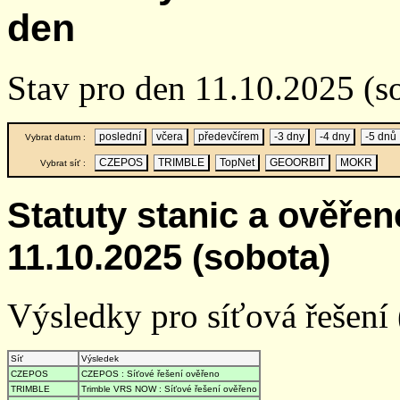
den
Stav pro den 11.10.2025 (s
poslední
včera
předevčírem
-3 dny
-4 dny
-5 dnů
Vybrat datum :
CZEPOS
TRIMBLE
TopNet
GEOORBIT
MOKR
Vybrat síť :
Statuty stanic a ověře
11.10.2025 (sobota)
Výsledky pro síťová řešení (
Síť
Výsledek
CZEPOS
CZEPOS : Síťové řešení ověřeno
TRIMBLE
Trimble VRS NOW : Síťové řešení ověřeno