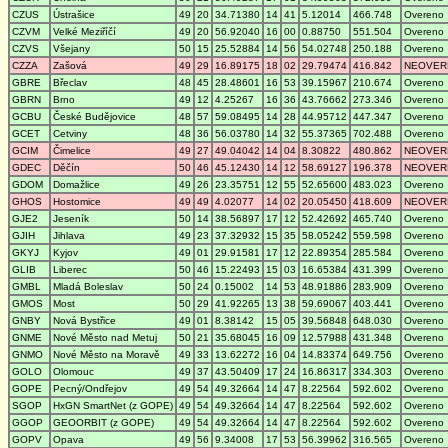
CZUS
Ústrašice
49
20
34.71380
14
41
5.12014
466.748
Overeno
CZVM
Velké Meziříčí
49
20
56.92040
16
00
0.88750
551.504
Overeno
CZVS
Všejany
50
15
25.52884
14
56
54.02748
250.188
Overeno
CZZA
Zašová
49
29
16.89175
18
02
29.79474
416.842
NEOVER
GBRE
Břeclav
48
45
28.48601
16
53
39.15967
210.674
Overeno
GBRN
Brno
49
12
4.25267
16
36
43.76662
273.346
Overeno
GCBU
České Budějovice
48
57
59.08495
14
28
44.95712
447.347
Overeno
GCET
Cetviny
48
36
56.03780
14
32
55.37365
702.488
Overeno
GCIM
Čimelice
49
27
49.04042
14
04
8.30822
480.862
NEOVER
GDEC
Děčín
50
46
45.12430
14
12
58.69127
196.378
NEOVER
GDOM
Domažlice
49
26
23.35751
12
55
52.65600
483.023
Overeno
GHOS
Hostomice
49
49
4.02077
14
02
20.05450
418.609
NEOVER
GJE2
Jeseník
50
14
38.56897
17
12
52.42692
465.740
Overeno
GJIH
Jihlava
49
23
37.32932
15
35
58.05242
559.598
Overeno
GKYJ
Kyjov
49
01
29.91581
17
12
22.89354
285.584
Overeno
GLIB
Liberec
50
46
15.22493
15
03
16.65384
431.399
Overeno
GMBL
Mladá Boleslav
50
24
0.15002
14
53
48.91886
283.909
Overeno
GMOS
Most
50
29
41.92265
13
38
59.69067
403.441
Overeno
GNBY
Nová Bystřice
49
01
8.38142
15
05
39.56848
648.030
Overeno
GNME
Nové Město nad Metuj
50
21
35.68045
16
09
12.57988
431.348
Overeno
GNMO
Nové Město na Moravě
49
33
13.62272
16
04
14.83374
649.756
Overeno
GOLO
Olomouc
49
37
43.50409
17
24
16.86317
334.303
Overeno
GOPE
Pecný/Ondřejov
49
54
49.32664
14
47
8.22564
592.602
Overeno
SGOP
HxGN SmartNet (z GOPE)
49
54
49.32664
14
47
8.22564
592.602
Overeno
GGOP
GEOORBIT (z GOPE)
49
54
49.32664
14
47
8.22564
592.602
Overeno
GOPV
Opava
49
56
9.34008
17
53
56.39962
316.565
Overeno