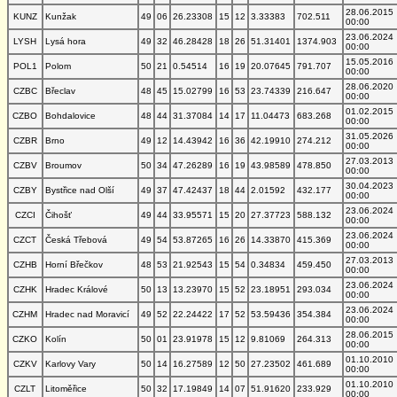
28.06.2015
KUNZ
Kunžak
49
06
26.23308
15
12
3.33383
702.511
00:00
23.06.2024
LYSH
Lysá hora
49
32
46.28428
18
26
51.31401
1374.903
00:00
15.05.2016
POL1
Polom
50
21
0.54514
16
19
20.07645
791.707
00:00
28.06.2020
CZBC
Břeclav
48
45
15.02799
16
53
23.74339
216.647
00:00
01.02.2015
CZBO
Bohdalovice
48
44
31.37084
14
17
11.04473
683.268
00:00
31.05.2026
CZBR
Brno
49
12
14.43942
16
36
42.19910
274.212
00:00
27.03.2013
CZBV
Broumov
50
34
47.26289
16
19
43.98589
478.850
00:00
30.04.2023
CZBY
Bystřice nad Olší
49
37
47.42437
18
44
2.01592
432.177
00:00
23.06.2024
CZCI
Čihošť
49
44
33.95571
15
20
27.37723
588.132
00:00
23.06.2024
CZCT
Česká Třebová
49
54
53.87265
16
26
14.33870
415.369
00:00
27.03.2013
CZHB
Horní Břečkov
48
53
21.92543
15
54
0.34834
459.450
00:00
23.06.2024
CZHK
Hradec Králové
50
13
13.23970
15
52
23.18951
293.034
00:00
23.06.2024
CZHM
Hradec nad Moravicí
49
52
22.24422
17
52
53.59436
354.384
00:00
28.06.2015
CZKO
Kolín
50
01
23.91978
15
12
9.81069
264.313
00:00
01.10.2010
CZKV
Karlovy Vary
50
14
16.27589
12
50
27.23502
461.689
00:00
01.10.2010
CZLT
Litoměřice
50
32
17.19849
14
07
51.91620
233.929
00:00