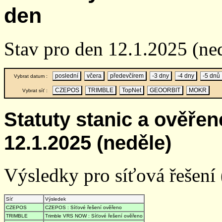
den
Stav pro den 12.1.2025 (ne
poslední
včera
předevčírem
-3 dny
-4 dny
-5 dnů
Vybrat datum :
CZEPOS
TRIMBLE
TopNet
GEOORBIT
MOKR
Vybrat síť :
Statuty stanic a ověře
12.1.2025 (neděle)
Výsledky pro síťová řešení (
Síť
Výsledek
CZEPOS
CZEPOS : Síťové řešení ověřeno
TRIMBLE
Trimble VRS NOW : Síťové řešení ověřeno