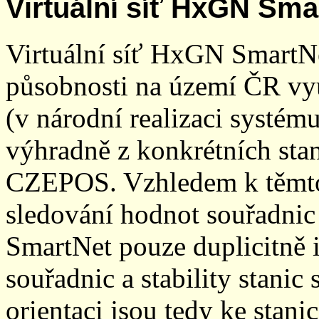
Virtuální síť HxGN Sma
Virtuální síť HxGN SmartN
působnosti na území ČR vyu
(v národní realizaci systé
výhradně z konkrétních stani
CZEPOS. Vzhledem k těmto
sledování hodnot souřadnic 
SmartNet pouze duplicitně
souřadnic a stability stani
orientaci jsou tedy ke sta