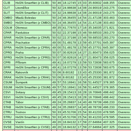
CLIB
HxGN SmartNet (z CLIB)
50
46
18.12745
15
03
35.60832
448.355
Overeno
CLIT
Litoměřice
50
32
24.98638
14
08
24.90019
243.275
Overeno
SLIT
HxGN SmartNet (z CLIT)
50
32
24.98638
14
08
24.90019
243.275
Overeno
CMBO
Mladá Boleslav
50
24
46.36455
14
54
21.47138
303.463
Overeno
SMBO
HxGN SmartNet (z CMBO)
50
24
46.36455
14
54
21.47138
303.463
Overeno
COLM
Olomouc
49
35
41.77670
17
16
35.34035
271.821
Overeno
CPAR
Pardubice
50
02
22.37198
15
46
59.68533
283.270
Overeno
SPAR
HxGN SmartNet (z CPAR)
50
02
22.37198
15
46
59.68533
283.270
Overeno
CPRA
Prachatice
49
00
51.48178
13
59
45.37701
645.397
Overeno
SPRA
HxGN SmartNet (z CPRA)
49
00
51.48178
13
59
45.37701
645.397
Overeno
CPRG
Praha
50
07
30.82619
14
27
21.80473
356.025
Overeno
SPRG
HxGN SmartNet (z CPRG)
50
07
30.82619
14
27
21.80473
356.025
Overeno
CPRI
Příbram
49
41
16.07279
13
59
53.72838
583.675
Overeno
SPRI
HxGN SmartNet (z CPRI)
49
41
16.07279
13
59
53.72838
583.675
Overeno
CRAK
Rakovník
50
06
8.60182
13
43
45.25330
381.872
Overeno
SRAK
HxGN SmartNet (z CRAK)
50
06
8.60182
13
43
45.25330
381.872
Overeno
CSUM
Šumperk
49
57
53.16941
16
58
51.44527
378.365
Overeno
SSUM
HxGN SmartNet (z CSUM)
49
57
53.16941
16
58
51.44527
378.365
Overeno
CSVI
Svitavy
49
45
28.15413
16
28
16.70846
498.442
Overeno
SSVI
HxGN SmartNet (z CSVI)
49
45
28.15413
16
28
16.70846
498.442
Overeno
CTAB
Tábor
49
24
35.26837
14
40
48.78739
496.233
Overeno
STAB
HxGN SmartNet (z CTAB)
49
24
35.26837
14
40
48.78739
496.233
Overeno
CTRU
Trutnov
50
33
45.51706
15
54
30.41233
478.595
Overeno
STRU
HxGN SmartNet (z CTRU)
50
33
45.51706
15
54
30.41233
478.595
Overeno
CVSE
Vsetín
49
20
16.84132
17
59
27.64664
407.325
Overeno
SVSE
HxGN SmartNet (z CVSE)
49
20
16.84132
17
59
27.64664
407.325
Overeno