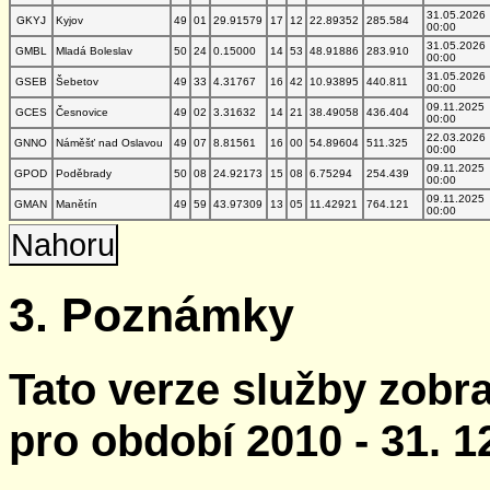
31.05.2026
GKYJ
Kyjov
49
01
29.91579
17
12
22.89352
285.584
00:00
31.05.2026
GMBL
Mladá Boleslav
50
24
0.15000
14
53
48.91886
283.910
00:00
31.05.2026
GSEB
Šebetov
49
33
4.31767
16
42
10.93895
440.811
00:00
09.11.2025
GCES
Česnovice
49
02
3.31632
14
21
38.49058
436.404
00:00
22.03.2026
GNNO
Náměšť nad Oslavou
49
07
8.81561
16
00
54.89604
511.325
00:00
09.11.2025
GPOD
Poděbrady
50
08
24.92173
15
08
6.75294
254.439
00:00
09.11.2025
GMAN
Manětín
49
59
43.97309
13
05
11.42921
764.121
00:00
Nahoru
3. Poznámky
Tato verze služby zobr
pro období 2010 - 31. 1