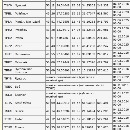
04.12.2016
TNYM
Nymburk
50
11
29.54648
15
03
34.25302
248.331
00:00
30.04.2023
TPEL
Pelhřimov
49
26
17.75289
15
12
31.97047
613.566
00:00
22.06.2025
TPLA
Planá u Mar. Lázní
49
51
44.75558
12
43
46.16283
541.796
00:00
31.05.2026
TPR2
Prostějov
49
28
13.26972
17
06
41.42488
280.981
00:00
04.12.2016
TPRA
Praha
50
07
5.05736
14
27
49.00590
294.332
00:00
22.06.2025
TPZ2
Plzeň
49
43
57.09898
13
18
46.41203
455.247
00:00
04.12.2016
TRAT
Ratíškovice
48
55
27.60466
17
09
38.83183
265.012
00:00
18.03.2018
TRK2
Rakovník
50
06
37.19449
13
43
37.17376
427.767
00:00
Rychnov nad
04.12.2016
TRNK
50
09
58.55996
16
16
15.13839
370.016
Kněžnou
00:00
stanice nemonitorována (vyřazena z
01.01.2022
TRYN
Rynárec
monitoringu)
00:00
stanice nemonitorována (nahrazena stanicí
09.11.2018
TSEC
Seč
TCHO)
00:00
stanice nemonitorována (vyřazena z
01.01.2022
TSLU
Šluknov
monitoringu)
00:00
23.06.2024
TSTA
Staré Město
50
09
44.39910
16
56
51.94082
603.491
00:00
04.12.2016
TSUS
Sušice
49
14
46.15294
13
32
21.14694
517.295
00:00
04.12.2016
TTRE
Třebíč
49
12
14.54875
15
52
43.18122
529.261
00:00
04.12.2016
TTUR
Turnov
50
35
18.60975
15
08
9.49601
310.620
00:00