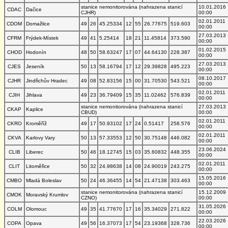
stanice nemonitorována (nahrazena stanicí
10.01.2016
CDAC
Dačice
CJHR)
00:00
02.01.2011
CDOM
Domažlice
49
26
45.25334
12
55
26.77675
519.603
00:00
27.03.2013
CFRM
Frýdek-Místek
49
41
5.25414
18
21
11.45814
373.590
00:00
01.02.2015
CHOD
Hodonín
48
50
58.63247
17
07
44.64130
228.387
00:00
27.03.2013
CJES
Jeseník
50
13
58.16794
17
12
29.39828
495.223
00:00
08.10.2017
CJHR
Jindřichův Hradec
49
08
52.83156
15
00
31.70530
543.521
00:00
02.01.2011
CJIH
Jihlava
49
23
36.79409
15
35
11.02462
576.839
00:00
stanice nemonitorována (nahrazena stanicí
27.03.2013
CKAP
Kaplice
CBUD)
00:00
02.01.2011
CKRO
Kroměříž
49
17
50.93102
17
24
0.51417
258.576
00:00
02.01.2011
CKVA
Karlovy Vary
50
13
57.33553
12
50
30.75148
446.082
00:00
23.06.2024
CLIB
Liberec
50
46
18.12745
15
03
35.60832
448.355
00:00
02.01.2011
CLIT
Litoměřice
50
32
24.98638
14
08
24.90019
243.275
00:00
15.05.2016
CMBO
Mladá Boleslav
50
24
46.36455
14
54
21.47138
303.463
00:00
stanice nemonitorována (nahrazena stanicí
15.12.2009
CMOK
Moravský Krumlov
CZNO)
00:00
31.05.2026
COLM
Olomouc
49
35
41.77670
17
16
35.34029
271.822
00:00
22.03.2026
COPA
Opava
49
56
16.37073
17
54
23.19368
328.736
00:00