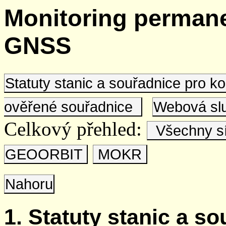
Monitoring permane
GNSS
Statuty stanic a souřadnice pro 
ověřené souřadnice
Webová s
Celkový přehled:
Všechny s
GEOORBIT
MOKR
Nahoru
1. Statuty stanic a s