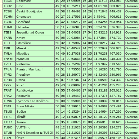
TBOS
Boskovice
49
29
16.09995
16
38
16.11693
453.963
Overeno
TBR2
Brno
49
10
18.75211
16
40
44.01704
303.826
Overeno
TCBU
České Budějovice
48
58
33.46492
14
29
33.71843
449.437
Overeno
TCHM
Chomutov
50
27
26.17593
13
24
5.45441
406.613
Overeno
TCHO
Chotěboř
49
42
42.06217
15
40
21.54256
603.954
Overeno
THAB
Habartov
50
11
7.61639
12
33
8.32478
576.346
Overeno
TJES
Jeseník nad Odrou
49
36
53.64038
17
54
15.83219
314.918
Overeno
TKRN
Krnov
50
05
29.93084
17
41
1.37384
374.732
Overeno
TLIT
Litoměřice
50
32
31.75997
14
08
41.28217
244.753
Overeno
TMIL
Milevsko
49
26
26.40547
14
22
40.22949
506.078
Overeno
TMLA
Mladějov
49
49
30.27038
16
35
18.70238
467.030
Overeno
TNYM
Nymburk
50
11
29.54648
15
03
34.25302
248.331
Overeno
TPEL
Pelhřimov
49
26
17.75289
15
12
31.97047
613.566
Overeno
TPLA
Planá u Mar. Lázní
49
51
44.75556
12
43
46.16285
541.795
Overeno
TPR2
Prostějov
49
28
13.26977
17
06
41.42490
280.965
Overeno
TPRA
Praha
50
07
5.05736
14
27
49.00590
294.332
Overeno
TPZ2
Plzeň
49
43
57.09907
13
18
46.41204
455.248
Overeno
TRAT
Ratíškovice
48
55
27.60466
17
09
38.83183
265.012
Overeno
TRK2
Rakovník
50
06
37.19449
13
43
37.17376
427.767
Overeno
TRNK
Rychnov nad Kněžnou
50
09
58.55996
16
16
15.13839
370.016
Overeno
TSTA
Staré Město
50
09
44.39910
16
56
51.94082
603.491
Overeno
TSUS
Sušice
49
14
46.15294
13
32
21.14694
517.295
Overeno
TTRE
Třebíč
49
12
14.54875
15
52
43.18122
529.261
Overeno
TTUR
Turnov
50
35
18.60975
15
08
9.49601
310.620
Overeno
TUBO
VUT/Brno
49
12
21.21026
16
35
34.20396
324.272
Overeno
STUB
HxGN SmartNet (z TUBO)
49
12
21.21026
16
35
34.20396
324.272
Overeno
TUPI
Úpice
50
30
25.67415
16
00
39.35576
468.105
Overeno