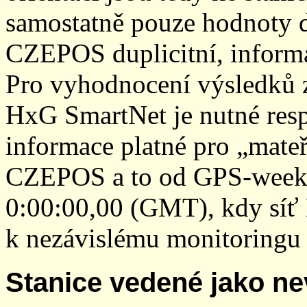
samostatně pouze hodnoty den
CZEPOS duplicitní, inform
Pro vyhodnocení výsledků z
HxG SmartNet je nutné resp
informace platné pro „mateř
CZEPOS a to od GPS-week 2
0:00:00,00 (GMT), kdy sí
k nezávislému monitoringu 
Stanice vedené jako ne