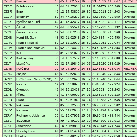
CZBC
Břeclav
48
45
15.02799
16
53
23.74339
216.647
NEOVER
CZBO
Bohdalovice
48
44
31.37084
14
17
11.04473
683.268
Overeno
CZBR
Brno
49
12
14.43896
16
36
42.19913
274.203
Overeno
CZBV
Broumov
50
34
47.26289
16
19
43.98589
478.850
Overeno
CZBY
Bystřice nad Olší
49
37
47.42437
18
44
2.01592
432.177
Overeno
CZCI
Čihošť
49
44
33.95571
15
20
27.37723
588.132
Overeno
CZCT
Česká Třebová
49
54
53.87265
16
26
14.33870
415.369
Overeno
CZHB
Horní Břečkov
48
53
21.92543
15
54
0.34834
459.450
Overeno
CZHK
Hradec Králové
50
13
13.23970
15
52
23.18951
293.034
Overeno
CZHM
Hradec nad Moravicí
49
52
22.24422
17
52
53.59436
354.384
Overeno
CZKO
Kolín
50
01
23.91978
15
12
9.81069
264.313
Overeno
CZKV
Karlovy Vary
50
14
16.27589
12
50
27.23502
461.689
Overeno
CZLT
Litoměřice
50
32
17.19849
14
07
51.91620
233.929
Overeno
CZNB
Nový Bor
50
45
54.19049
14
33
12.48835
428.634
NEOVER
CZNO
Znojmo
48
51
50.52628
16
02
21.03940
373.844
Overeno
SZNO
HxGN SmartNet (z CZNO)
48
51
50.52628
16
02
21.03940
373.844
Overeno
CZNY
Nýřany
49
43
0.55892
13
13
8.40634
392.924
Overeno
CZOL
Olomouc
49
34
16.13468
17
15
1.45223
263.293
Overeno
CZPB
Příbram
49
41
37.96606
14
01
13.63254
602.120
Overeno
CZPR
Praha
50
01
50.61949
14
24
27.98583
253.545
Overeno
CZRA
Rakovník
50
05
38.72555
13
43
26.45560
425.502
Overeno
CZRV
Rýmařov
49
55
44.02635
17
16
25.66194
667.985
Overeno
CZRY
Rychnov u Jablonce
50
41
15.07901
15
08
39.99453
488.444
Overeno
CZSL
Slavonice
48
59
46.49105
15
20
46.94760
576.913
Overeno
CZST
Strakonice
49
16
6.16988
13
54
15.43145
474.744
Overeno
CZUB
Uherský Brod
49
01
24.01424
17
38
47.65584
283.357
Overeno
CZUH
Uhelná
50
21
50.49287
17
01
34.59563
372.059
Overeno