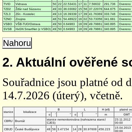
TVID
Vidnava
50
22
22.53431
17
11
7.56632
291.736
Overeno
TZD2
Žďár nad Sázavou
49
33
36.03082
15
56
37.22076
644.675
Overeno
TZL3
Zlín - Kostelec
49
13
16.39339
17
39
41.76369
333.746
Overeno
TZNO
Znojmo
48
51
54.48922
16
02
53.73356
341.681
Overeno
VSBO
VŠB-TUO/Ostrava
49
50
0.64983
18
09
49.79861
340.895
Overeno
SVSB
HxGN SmartNet (z VSBO)
49
50
0.64983
18
09
49.79861
340.895
Overeno
Nahoru
2. Aktuální ověřené s
Souřadnice jsou platné od 
14.7.2026 (úterý), včetně.
B
L
H (ell)
platné o
stanice
lokalizace
o
'
"
o
'
"
m
GMT
stanice nemonitorována (nahrazena stanicí
23.11.2012
CBRU
Bruntál
CJES)
00:00
15.04.2013
CBUD
České Budějovice
48
58
3.47154
14
28
30.97608
456.223
00:00