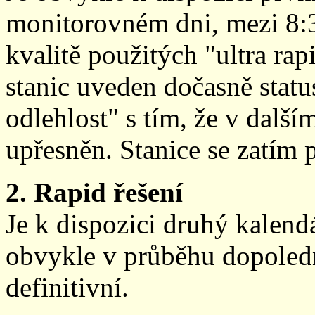
monitorovném dni, mezi 8:
kvalitě použitých "ultra ra
stanic uveden dočasně stat
odlehlost" s tím, že v další
upřesněn. Stanice se zatím
2. Rapid řešení
Je k dispozici druhý kalen
obvykle v průběhu dopoledne
definitivní.