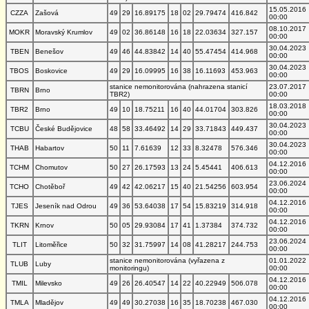
15.05.2016
CZZA
Zašová
49
29
16.89175
18
02
29.79474
416.842
00:00
08.10.2017
MOKR
Moravský Krumlov
49
02
36.86148
16
18
22.03634
327.157
00:00
30.04.2023
TBEN
Benešov
49
46
44.83842
14
40
55.47454
414.968
00:00
30.04.2023
TBOS
Boskovice
49
29
16.09995
16
38
16.11693
453.963
00:00
stanice nemonitorována (nahrazena stanicí
23.07.2017
TBRN
Brno
TBR2)
00:00
18.03.2018
TBR2
Brno
49
10
18.75211
16
40
44.01704
303.826
00:00
30.04.2023
TCBU
České Budějovice
48
58
33.46492
14
29
33.71843
449.437
00:00
30.04.2023
THAB
Habartov
50
11
7.61639
12
33
8.32478
576.346
00:00
04.12.2016
TCHM
Chomutov
50
27
26.17593
13
24
5.45441
406.613
00:00
23.06.2024
TCHO
Chotěboř
49
42
42.06217
15
40
21.54256
603.954
00:00
04.12.2016
TJES
Jeseník nad Odrou
49
36
53.64038
17
54
15.83219
314.918
00:00
04.12.2016
TKRN
Krnov
50
05
29.93084
17
41
1.37384
374.732
00:00
23.06.2024
TLIT
Litoměřice
50
32
31.75997
14
08
41.28217
244.753
00:00
stanice nemonitorována (vyřazena z
01.01.2022
TLUB
Luby
monitoringu)
00:00
04.12.2016
TMIL
Milevsko
49
26
26.40547
14
22
40.22949
506.078
00:00
04.12.2016
TMLA
Mladějov
49
49
30.27038
16
35
18.70238
467.030
00:00