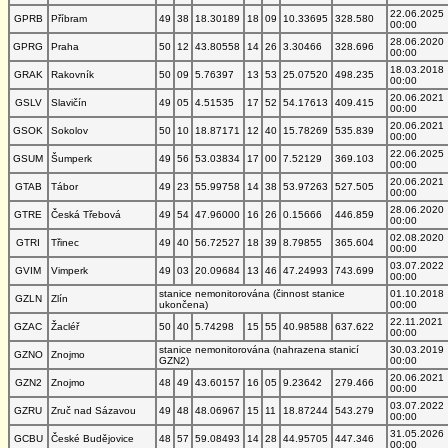
22.06.2025
GPRB
Příbram
49
38
18.30189
18
09
10.33695
328.580
00:00
28.06.2020
GPRG
Praha
50
12
43.80558
14
26
3.30466
328.696
00:00
18.03.2018
GRAK
Rakovník
50
09
5.76397
13
53
25.07520
498.235
00:00
20.06.2021
GSLV
Slavičín
49
05
4.51535
17
52
54.17613
409.415
00:00
20.06.2021
GSOK
Sokolov
50
10
18.87171
12
40
15.78269
535.839
00:00
22.06.2025
GSUM
Šumperk
49
56
53.03834
17
00
7.52129
369.103
00:00
20.06.2021
GTAB
Tábor
49
23
55.99758
14
38
53.97263
527.505
00:00
28.06.2020
GTRE
Česká Třebová
49
54
47.96000
16
26
0.15666
446.859
00:00
02.08.2020
GTRI
Třinec
49
40
56.72527
18
39
8.79855
365.604
00:00
03.07.2022
GVIM
Vimperk
49
03
20.09684
13
46
47.24993
743.699
00:00
stanice nemonitorována (činnost stanice
01.10.2018
GZLN
Zlín
ukončena)
00:00
22.11.2021
GZAC
Žacléř
50
40
5.74298
15
55
40.98588
637.622
00:00
stanice nemonitorována (nahrazena stanicí
30.03.2019
GZNO
Znojmo
GZN2)
00:00
20.06.2021
GZN2
Znojmo
48
49
43.60157
16
05
9.23642
279.466
00:00
03.07.2022
GZRU
Zruč nad Sázavou
49
48
48.06967
15
11
18.87244
543.279
00:00
31.05.2026
GCBU
České Budějovice
48
57
59.08493
14
28
44.95705
447.346
00:00