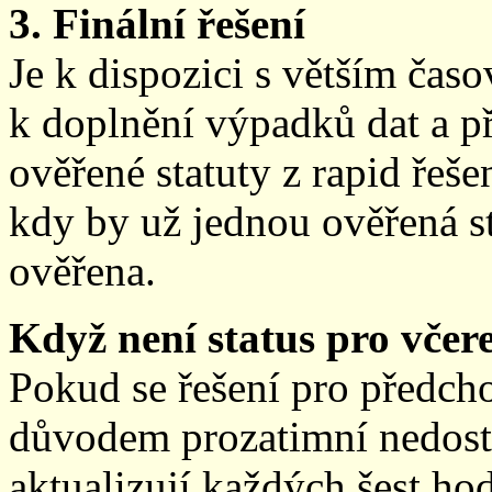
3. Finální řešení
Je k dispozici s větším ča
k doplnění výpadků dat a př
ověřené statuty z rapid řeše
kdy by už jednou ověřená st
ověřena.
Když není status pro včere
Pokud se řešení pro předch
důvodem prozatimní nedostup
aktualizují každých šest h