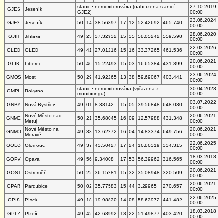
stanice nemonitorována (nahrazena stanicí
27.10.2019
GJES
Jeseník
GJE2)
00:00
23.06.2024
GJE2
Jeseník
50
14
38.56897
17
12
52.42692
465.740
00:00
28.06.2020
GJIH
Jihlava
49
23
37.32932
15
35
58.05242
559.598
00:00
22.03.2026
GLED
GLED
49
41
27.01216
15
16
33.37265
461.536
00:00
20.06.2021
GLIB
Liberec
50
46
15.22493
15
03
16.65384
431.399
00:00
23.06.2024
GMOS
Most
50
29
41.92265
13
38
59.69067
403.441
00:00
stanice nemonitorována (vyřazena z
30.04.2023
GMPL
Rokytno
monitoringu)
00:00
03.07.2022
GNBY
Nová Bystřice
49
01
8.38142
15
05
39.56848
648.030
00:00
Nové Město nad
20.06.2021
GNME
50
21
35.68045
16
09
12.57988
431.348
Metuj
00:00
Nové Město na
20.06.2021
GNMO
49
33
13.62272
16
04
14.83374
649.756
Moravě
00:00
22.06.2025
GOLO
Olomouc
49
37
43.50427
17
24
16.86319
334.315
00:00
18.03.2018
GOPV
Opava
49
56
9.34008
17
53
56.39962
316.565
00:00
20.06.2021
GOST
Ostroměř
50
22
36.15281
15
32
35.08948
320.509
00:00
20.06.2021
GPAR
Pardubice
50
02
35.77583
15
44
3.29965
270.657
00:00
22.06.2025
GPIS
Písek
49
18
19.98830
14
08
58.63972
441.482
00:00
18.03.2018
GPLZ
Plzeň
49
42
42.68992
13
22
51.49877
403.420
00:00