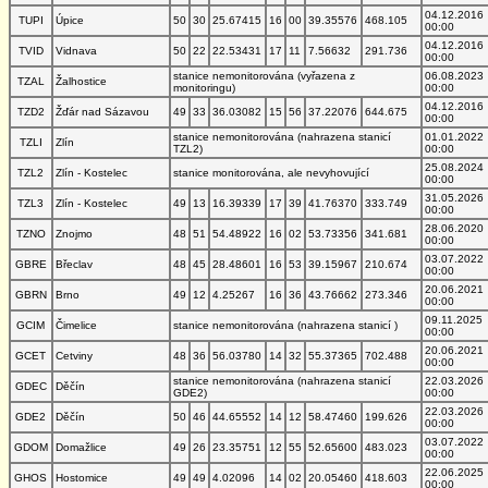
04.12.2016
TUPI
Úpice
50
30
25.67415
16
00
39.35576
468.105
00:00
04.12.2016
TVID
Vidnava
50
22
22.53431
17
11
7.56632
291.736
00:00
stanice nemonitorována (vyřazena z
06.08.2023
TZAL
Žalhostice
monitoringu)
00:00
04.12.2016
TZD2
Žďár nad Sázavou
49
33
36.03082
15
56
37.22076
644.675
00:00
stanice nemonitorována (nahrazena stanicí
01.01.2022
TZLI
Zlín
TZL2)
00:00
25.08.2024
TZL2
Zlín - Kostelec
stanice monitorována, ale nevyhovující
00:00
31.05.2026
TZL3
Zlín - Kostelec
49
13
16.39339
17
39
41.76370
333.749
00:00
28.06.2020
TZNO
Znojmo
48
51
54.48922
16
02
53.73356
341.681
00:00
03.07.2022
GBRE
Břeclav
48
45
28.48601
16
53
39.15967
210.674
00:00
20.06.2021
GBRN
Brno
49
12
4.25267
16
36
43.76662
273.346
00:00
09.11.2025
GCIM
Čimelice
stanice nemonitorována (nahrazena stanicí )
00:00
20.06.2021
GCET
Cetviny
48
36
56.03780
14
32
55.37365
702.488
00:00
stanice nemonitorována (nahrazena stanicí
22.03.2026
GDEC
Děčín
GDE2)
00:00
22.03.2026
GDE2
Děčín
50
46
44.65552
14
12
58.47460
199.626
00:00
03.07.2022
GDOM
Domažlice
49
26
23.35751
12
55
52.65600
483.023
00:00
22.06.2025
GHOS
Hostomice
49
49
4.02096
14
02
20.05460
418.603
00:00