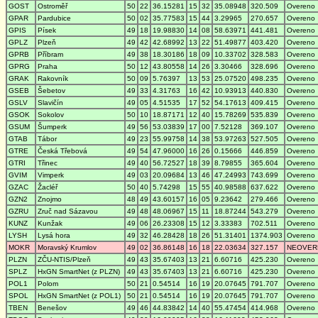
GOST
Ostroměř
50
22
36.15281
15
32
35.08948
320.509
Overeno
GPAR
Pardubice
50
02
35.77583
15
44
3.29965
270.657
Overeno
GPIS
Písek
49
18
19.98830
14
08
58.63971
441.481
Overeno
GPLZ
Plzeň
49
42
42.68992
13
22
51.49877
403.420
Overeno
GPRB
Příbram
49
38
18.30186
18
09
10.33702
328.583
Overeno
GPRG
Praha
50
12
43.80558
14
26
3.30466
328.696
Overeno
GRAK
Rakovník
50
09
5.76397
13
53
25.07520
498.235
Overeno
GSEB
Šebetov
49
33
4.31763
16
42
10.93913
440.830
Overeno
GSLV
Slavičín
49
05
4.51535
17
52
54.17613
409.415
Overeno
GSOK
Sokolov
50
10
18.87171
12
40
15.78269
535.839
Overeno
GSUM
Šumperk
49
56
53.03839
17
00
7.52128
369.107
Overeno
GTAB
Tábor
49
23
55.99758
14
38
53.97263
527.505
Overeno
GTRE
Česká Třebová
49
54
47.96000
16
26
0.15666
446.859
Overeno
GTRI
Třinec
49
40
56.72527
18
39
8.79855
365.604
Overeno
GVIM
Vimperk
49
03
20.09684
13
46
47.24993
743.699
Overeno
GZAC
Žacléř
50
40
5.74298
15
55
40.98588
637.622
Overeno
GZN2
Znojmo
48
49
43.60157
16
05
9.23642
279.466
Overeno
GZRU
Zruč nad Sázavou
49
48
48.06967
15
11
18.87244
543.279
Overeno
KUNZ
Kunžak
49
06
26.23308
15
12
3.33383
702.511
Overeno
LYSH
Lysá hora
49
32
46.28428
18
26
51.31401
1374.903
Overeno
MOKR
Moravský Krumlov
49
02
36.86148
16
18
22.03634
327.157
NEOVER
PLZN
ZČU-NTIS/Plzeň
49
43
35.67403
13
21
6.60716
425.230
Overeno
SPLZ
HxGN SmartNet (z PLZN)
49
43
35.67403
13
21
6.60716
425.230
Overeno
POL1
Polom
50
21
0.54514
16
19
20.07645
791.707
Overeno
SPOL
HxGN SmartNet (z POL1)
50
21
0.54514
16
19
20.07645
791.707
Overeno
TBEN
Benešov
49
46
44.83842
14
40
55.47454
414.968
Overeno