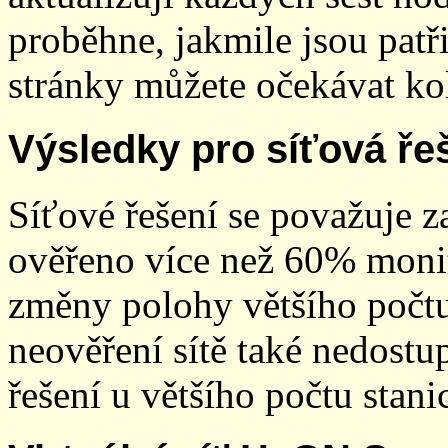
proběhne, jakmile jsou patř
stránky můžete očekávat kol
Výsledky pro síťová ře
Síťové řešení se považuje z
ověřeno více než 60% monit
změny polohy většího počt
neověření sítě také nedostu
řešení u většího počtu stani