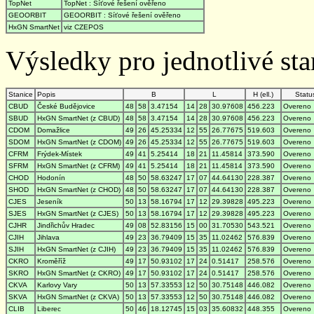
TopNet
TopNet : Síťové řešení ověřeno
GEOORBIT
GEOORBIT : Síťové řešení ověřeno
HxGN SmartNet
viz CZEPOS
Výsledky pro jednotlivé stan
Stanice
Popis
B
L
H (ell.)
Statu
CBUD
České Budějovice
48
58
3.47154
14
28
30.97608
456.223
Overeno
SBUD
HxGN SmartNet (z CBUD)
48
58
3.47154
14
28
30.97608
456.223
Overeno
CDOM
Domažlice
49
26
45.25334
12
55
26.77675
519.603
Overeno
SDOM
HxGN SmartNet (z CDOM)
49
26
45.25334
12
55
26.77675
519.603
Overeno
CFRM
Frýdek-Místek
49
41
5.25414
18
21
11.45814
373.590
Overeno
SFRM
HxGN SmartNet (z CFRM)
49
41
5.25414
18
21
11.45814
373.590
Overeno
CHOD
Hodonín
48
50
58.63247
17
07
44.64130
228.387
Overeno
SHOD
HxGN SmartNet (z CHOD)
48
50
58.63247
17
07
44.64130
228.387
Overeno
CJES
Jeseník
50
13
58.16794
17
12
29.39828
495.223
Overeno
SJES
HxGN SmartNet (z CJES)
50
13
58.16794
17
12
29.39828
495.223
Overeno
CJHR
Jindřichův Hradec
49
08
52.83156
15
00
31.70530
543.521
Overeno
CJIH
Jihlava
49
23
36.79409
15
35
11.02462
576.839
Overeno
SJIH
HxGN SmartNet (z CJIH)
49
23
36.79409
15
35
11.02462
576.839
Overeno
CKRO
Kroměříž
49
17
50.93102
17
24
0.51417
258.576
Overeno
SKRO
HxGN SmartNet (z CKRO)
49
17
50.93102
17
24
0.51417
258.576
Overeno
CKVA
Karlovy Vary
50
13
57.33553
12
50
30.75148
446.082
Overeno
SKVA
HxGN SmartNet (z CKVA)
50
13
57.33553
12
50
30.75148
446.082
Overeno
CLIB
Liberec
50
46
18.12745
15
03
35.60832
448.355
Overeno