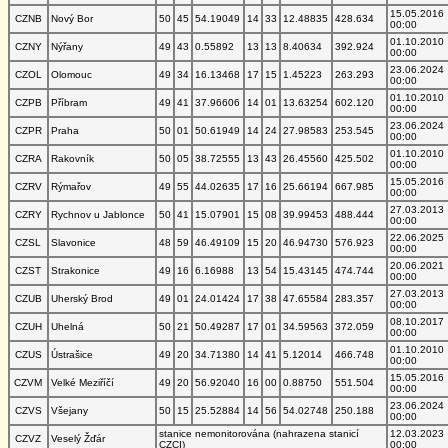
15.05.2016
CZNB
Nový Bor
50
45
54.19049
14
33
12.48835
428.634
00:00
01.10.2010
CZNY
Nýřany
49
43
0.55892
13
13
8.40634
392.924
00:00
23.06.2024
CZOL
Olomouc
49
34
16.13468
17
15
1.45223
263.293
00:00
01.10.2010
CZPB
Příbram
49
41
37.96606
14
01
13.63254
602.120
00:00
23.06.2024
CZPR
Praha
50
01
50.61949
14
24
27.98583
253.545
00:00
01.10.2010
CZRA
Rakovník
50
05
38.72555
13
43
26.45560
425.502
00:00
15.05.2016
CZRV
Rýmařov
49
55
44.02635
17
16
25.66194
667.985
00:00
27.03.2013
CZRY
Rychnov u Jablonce
50
41
15.07901
15
08
39.99453
488.444
00:00
22.06.2025
CZSL
Slavonice
48
59
46.49109
15
20
46.94730
576.923
00:00
20.06.2021
CZST
Strakonice
49
16
6.16988
13
54
15.43145
474.744
00:00
27.03.2013
CZUB
Uherský Brod
49
01
24.01424
17
38
47.65584
283.357
00:00
08.10.2017
CZUH
Uhelná
50
21
50.49287
17
01
34.59563
372.059
00:00
01.10.2010
CZUS
Ústrašice
49
20
34.71380
14
41
5.12014
466.748
00:00
15.05.2016
CZVM
Velké Meziříčí
49
20
56.92040
16
00
0.88750
551.504
00:00
23.06.2024
CZVS
Všejany
50
15
25.52884
14
56
54.02748
250.188
00:00
stanice nemonitorována (nahrazena stanicí
12.03.2023
CZVZ
Veselý Žďár
CZCI)
00:00