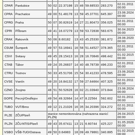
02.01.2011
CPAR
Pardubice
50
02
22.37198
15
46
59.68533
283.270
00:00
23.06.2024
CPRA
Prachatice
49
00
51.48178
13
59
45.37701
645.397
00:00
02.01.2011
CPRG
Praha
50
07
30.82619
14
27
21.80473
356.025
00:00
30.04.2023
CPRI
Příbram
49
41
16.07279
13
59
53.72838
583.675
00:00
28.06.2020
CRAK
Rakovník
50
06
8.60182
13
43
45.25330
381.872
00:00
02.01.2011
CSUM
Šumperk
49
57
53.16941
16
58
51.44527
378.365
00:00
01.02.2015
CSVI
Svitavy
49
45
28.15413
16
28
16.70846
498.442
00:00
02.01.2011
CTAB
Tábor
49
24
35.26837
14
40
48.78739
496.233
00:00
23.06.2024
CTRU
Trutnov
50
33
45.51706
15
54
30.41233
478.595
00:00
02.01.2011
CVSE
Vsetín
49
20
16.84132
17
59
27.64664
407.325
00:00
23.06.2024
CZNO
Znojmo
48
51
50.52628
16
02
21.03940
373.844
00:00
02.01.2011
GOPE
Pecný/Ondřejov
49
54
49.32664
14
47
8.22564
592.602
00:00
02.01.2011
TUBO
VUT/Brno
49
12
21.21026
16
35
34.20396
324.272
00:00
stanice nemonitorována (nahrazena stanicí
26.04.2015
PLZE
ZČU/Plzeň
PLZN)
00:00
31.05.2026
PLZN
ZČU-NTIS/Plzeň
49
43
35.67411
13
21
6.60744
425.227
00:00
01.02.2015
VSBO
VŠB-TUO/Ostrava
49
50
0.64983
18
09
49.79861
340.895
00:00