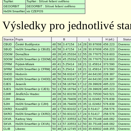
TopNet
TopNet : Síťové řešení ověřeno
GEOORBIT
GEOORBIT : Síťové řešení ověřeno
HxGN SmartNet
viz CZEPOS
Výsledky pro jednotlivé stan
Stanice
Popis
B
L
H (ell.)
Statu
CBUD
České Budějovice
48
58
3.47154
14
28
30.97608
456.223
Overeno
SBUD
HxGN SmartNet (z CBUD)
48
58
3.47154
14
28
30.97608
456.223
Overeno
CDOM
Domažlice
49
26
45.25334
12
55
26.77675
519.603
Overeno
SDOM
HxGN SmartNet (z CDOM)
49
26
45.25334
12
55
26.77675
519.603
Overeno
CFRM
Frýdek-Místek
49
41
5.25414
18
21
11.45814
373.590
Overeno
SFRM
HxGN SmartNet (z CFRM)
49
41
5.25414
18
21
11.45814
373.590
Overeno
CHOD
Hodonín
48
50
58.63247
17
07
44.64130
228.387
Overeno
SHOD
HxGN SmartNet (z CHOD)
48
50
58.63247
17
07
44.64130
228.387
Overeno
CJES
Jeseník
50
13
58.16794
17
12
29.39828
495.223
Overeno
SJES
HxGN SmartNet (z CJES)
50
13
58.16794
17
12
29.39828
495.223
Overeno
CJHR
Jindřichův Hradec
49
08
52.83156
15
00
31.70530
543.521
Overeno
CJIH
Jihlava
49
23
36.79409
15
35
11.02462
576.839
Overeno
SJIH
HxGN SmartNet (z CJIH)
49
23
36.79409
15
35
11.02462
576.839
Overeno
CKRO
Kroměříž
49
17
50.93102
17
24
0.51417
258.576
Overeno
SKRO
HxGN SmartNet (z CKRO)
49
17
50.93102
17
24
0.51417
258.576
Overeno
CKVA
Karlovy Vary
50
13
57.33553
12
50
30.75148
446.082
Overeno
SKVA
HxGN SmartNet (z CKVA)
50
13
57.33553
12
50
30.75148
446.082
Overeno
CLIB
Liberec
50
46
18.12745
15
03
35.60832
448.355
Overeno