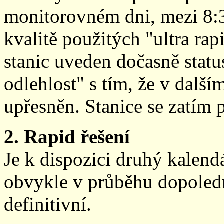
monitorovném dni, mezi 8:
kvalitě použitých "ultra ra
stanic uveden dočasně stat
odlehlost" s tím, že v další
upřesněn. Stanice se zatím
2. Rapid řešení
Je k dispozici druhý kalen
obvykle v průběhu dopoledne
definitivní.