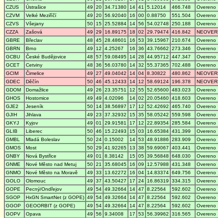
CZUS
Ústrašice
49
20
34.71380
14
41
5.12014
466.748
Overeno
CZVM
Velké Meziříčí
49
20
56.92040
16
00
0.88750
551.504
Overeno
CZVS
Všejany
50
15
25.52884
14
56
54.02748
250.188
Overeno
CZZA
Zašová
49
29
16.89175
18
02
29.79474
416.842
NEOVER
GBRE
Břeclav
48
45
28.48601
16
53
39.15967
210.674
Overeno
GBRN
Brno
49
12
4.25267
16
36
43.76662
273.346
Overeno
GCBU
České Budějovice
48
57
59.08495
14
28
44.95712
447.347
Overeno
GCET
Cetviny
48
36
56.03780
14
32
55.37365
702.488
Overeno
GCIM
Čimelice
49
27
49.04042
14
04
8.30822
480.862
NEOVER
GDEC
Děčín
50
46
45.12433
14
12
58.69124
196.378
NEOVER
GDOM
Domažlice
49
26
23.35751
12
55
52.65600
483.023
Overeno
GHOS
Hostomice
49
49
4.02096
14
02
20.05460
418.603
Overeno
GJE2
Jeseník
50
14
38.56897
17
12
52.42692
465.740
Overeno
GJIH
Jihlava
49
23
37.32932
15
35
58.05242
559.598
Overeno
GKYJ
Kyjov
49
01
29.91581
17
12
22.89354
285.584
Overeno
GLIB
Liberec
50
46
15.22493
15
03
16.65384
431.399
Overeno
GMBL
Mladá Boleslav
50
24
0.15002
14
53
48.91886
283.909
Overeno
GMOS
Most
50
29
41.92265
13
38
59.69067
403.441
Overeno
GNBY
Nová Bystřice
49
01
8.38142
15
05
39.56848
648.030
Overeno
GNME
Nové Město nad Metuj
50
21
35.68045
16
09
12.57988
431.348
Overeno
GNMO
Nové Město na Moravě
49
33
13.62272
16
04
14.83374
649.756
Overeno
GOLO
Olomouc
49
37
43.50427
17
24
16.86319
334.315
Overeno
GOPE
Pecný/Ondřejov
49
54
49.32664
14
47
8.22564
592.602
Overeno
SGOP
HxGN SmartNet (z GOPE)
49
54
49.32664
14
47
8.22564
592.602
Overeno
GGOP
GEOORBIT (z GOPE)
49
54
49.32664
14
47
8.22564
592.602
Overeno
GOPV
Opava
49
56
9.34008
17
53
56.39962
316.565
Overeno