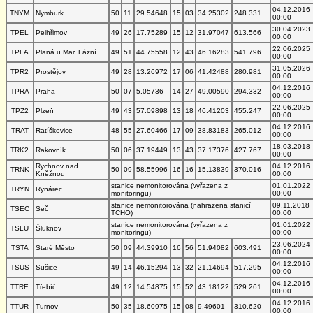
04.12.2016
TNYM
Nymburk
50
11
29.54648
15
03
34.25302
248.331
00:00
30.04.2023
TPEL
Pelhřimov
49
26
17.75289
15
12
31.97047
613.566
00:00
22.06.2025
TPLA
Planá u Mar. Lázní
49
51
44.75558
12
43
46.16283
541.796
00:00
31.05.2026
TPR2
Prostějov
49
28
13.26972
17
06
41.42488
280.981
00:00
04.12.2016
TPRA
Praha
50
07
5.05736
14
27
49.00590
294.332
00:00
22.06.2025
TPZ2
Plzeň
49
43
57.09898
13
18
46.41203
455.247
00:00
04.12.2016
TRAT
Ratíškovice
48
55
27.60466
17
09
38.83183
265.012
00:00
18.03.2018
TRK2
Rakovník
50
06
37.19449
13
43
37.17376
427.767
00:00
Rychnov nad
04.12.2016
TRNK
50
09
58.55996
16
16
15.13839
370.016
Kněžnou
00:00
stanice nemonitorována (vyřazena z
01.01.2022
TRYN
Rynárec
monitoringu)
00:00
stanice nemonitorována (nahrazena stanicí
09.11.2018
TSEC
Seč
TCHO)
00:00
stanice nemonitorována (vyřazena z
01.01.2022
TSLU
Šluknov
monitoringu)
00:00
23.06.2024
TSTA
Staré Město
50
09
44.39910
16
56
51.94082
603.491
00:00
04.12.2016
TSUS
Sušice
49
14
46.15294
13
32
21.14694
517.295
00:00
04.12.2016
TTRE
Třebíč
49
12
14.54875
15
52
43.18122
529.261
00:00
04.12.2016
TTUR
Turnov
50
35
18.60975
15
08
9.49601
310.620
00:00