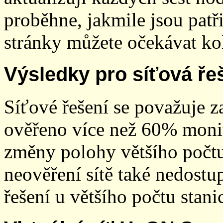
proběhne, jakmile jsou patř
stránky můžete očekávat kol
Výsledky pro síťová ře
Síťové řešení se považuje z
ověřeno více než 60% monit
změny polohy většího počt
neověření sítě také nedostu
řešení u většího počtu stani