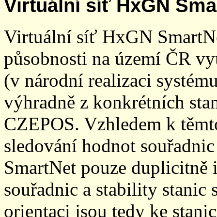
Virtuální síť HxGN Sma
Virtuální síť HxGN SmartN
působnosti na území ČR vyu
(v národní realizaci systé
výhradně z konkrétních stani
CZEPOS. Vzhledem k těmto
sledování hodnot souřadnic 
SmartNet pouze duplicitně
souřadnic a stability stani
orientaci jsou tedy ke sta