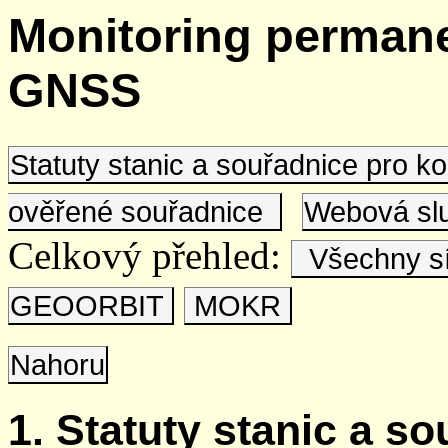
Monitoring permane
GNSS
Statuty stanic a souřadnice pro 
ověřené souřadnice
Webová s
Celkový přehled:
Všechny s
GEOORBIT
MOKR
Nahoru
1. Statuty stanic a s