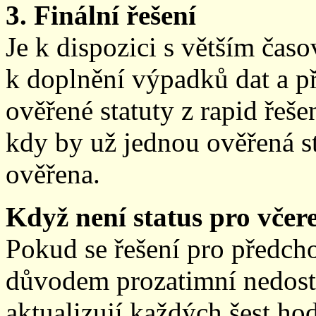
3. Finální řešení
Je k dispozici s větším ča
k doplnění výpadků dat a př
ověřené statuty z rapid řeše
kdy by už jednou ověřená st
ověřena.
Když není status pro včere
Pokud se řešení pro předch
důvodem prozatimní nedostup
aktualizují každých šest h