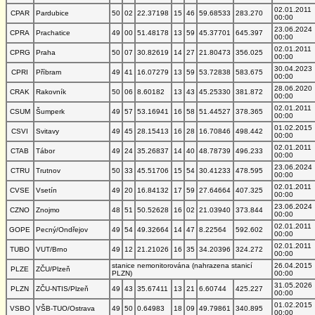
02.01.2011
CPAR
Pardubice
50
02
22.37198
15
46
59.68533
283.270
00:00
23.06.2024
CPRA
Prachatice
49
00
51.48178
13
59
45.37701
645.397
00:00
02.01.2011
CPRG
Praha
50
07
30.82619
14
27
21.80473
356.025
00:00
30.04.2023
CPRI
Příbram
49
41
16.07279
13
59
53.72838
583.675
00:00
28.06.2020
CRAK
Rakovník
50
06
8.60182
13
43
45.25330
381.872
00:00
02.01.2011
CSUM
Šumperk
49
57
53.16941
16
58
51.44527
378.365
00:00
01.02.2015
CSVI
Svitavy
49
45
28.15413
16
28
16.70846
498.442
00:00
02.01.2011
CTAB
Tábor
49
24
35.26837
14
40
48.78739
496.233
00:00
23.06.2024
CTRU
Trutnov
50
33
45.51706
15
54
30.41233
478.595
00:00
02.01.2011
CVSE
Vsetín
49
20
16.84132
17
59
27.64664
407.325
00:00
23.06.2024
CZNO
Znojmo
48
51
50.52628
16
02
21.03940
373.844
00:00
02.01.2011
GOPE
Pecný/Ondřejov
49
54
49.32664
14
47
8.22564
592.602
00:00
02.01.2011
TUBO
VUT/Brno
49
12
21.21026
16
35
34.20396
324.272
00:00
stanice nemonitorována (nahrazena stanicí
26.04.2015
PLZE
ZČU/Plzeň
PLZN)
00:00
31.05.2026
PLZN
ZČU-NTIS/Plzeň
49
43
35.67411
13
21
6.60744
425.227
00:00
01.02.2015
VSBO
VŠB-TUO/Ostrava
49
50
0.64983
18
09
49.79861
340.895
00:00