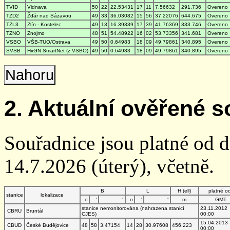
TVID
Vidnava
50
22
22.53431
17
11
7.56632
291.736
Overeno
TZD2
Žďár nad Sázavou
49
33
36.03082
15
56
37.22076
644.675
Overeno
TZL3
Zlín - Kostelec
49
13
16.39339
17
39
41.76369
333.746
Overeno
TZNO
Znojmo
48
51
54.48922
16
02
53.73356
341.681
Overeno
VSBO
VŠB-TUO/Ostrava
49
50
0.64983
18
09
49.79861
340.895
Overeno
SVSB
HxGN SmartNet (z VSBO)
49
50
0.64983
18
09
49.79861
340.895
Overeno
Nahoru
2. Aktuální ověřené s
Souřadnice jsou platné od 
14.7.2026 (úterý), včetně.
B
L
H (ell)
platné o
stanice
lokalizace
o
'
"
o
'
"
m
GMT
stanice nemonitorována (nahrazena stanicí
23.11.2012
CBRU
Bruntál
CJES)
00:00
15.04.2013
CBUD
České Budějovice
48
58
3.47154
14
28
30.97608
456.223
00:00