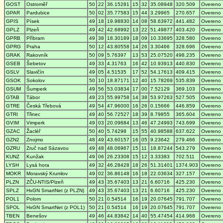
GOST
Ostroměř
50
22
36.15281
15
32
35.08948
320.509
Overeno
GPAR
Pardubice
50
02
35.77583
15
44
3.29965
270.657
Overeno
GPIS
Písek
49
18
19.98830
14
08
58.63972
441.482
Overeno
GPLZ
Plzeň
49
42
42.68992
13
22
51.49877
403.420
Overeno
GPRB
Příbram
49
38
18.30189
18
09
10.33695
328.580
Overeno
GPRG
Praha
50
12
43.80558
14
26
3.30466
328.696
Overeno
GRAK
Rakovník
50
09
5.76397
13
53
25.07520
498.235
Overeno
GSEB
Šebetov
49
33
4.31763
16
42
10.93913
440.830
Overeno
GSLV
Slavičín
49
05
4.51535
17
52
54.17613
409.415
Overeno
GSOK
Sokolov
50
10
18.87171
12
40
15.78269
535.839
Overeno
GSUM
Šumperk
49
56
53.03834
17
00
7.52129
369.103
Overeno
GTAB
Tábor
49
23
55.99758
14
38
53.97263
527.505
Overeno
GTRE
Česká Třebová
49
54
47.96000
16
26
0.15666
446.859
Overeno
GTRI
Třinec
49
40
56.72527
18
39
8.79855
365.604
Overeno
GVIM
Vimperk
49
03
20.09684
13
46
47.24993
743.699
Overeno
GZAC
Žacléř
50
40
5.74298
15
55
40.98588
637.622
Overeno
GZN2
Znojmo
48
49
43.60157
16
05
9.23642
279.466
Overeno
GZRU
Zruč nad Sázavou
49
48
48.06967
15
11
18.87244
543.279
Overeno
KUNZ
Kunžak
49
06
26.23308
15
12
3.33383
702.511
Overeno
LYSH
Lysá hora
49
32
46.28428
18
26
51.31401
1374.903
Overeno
MOKR
Moravský Krumlov
49
02
36.86148
16
18
22.03634
327.157
Overeno
PLZN
ZČU-NTIS/Plzeň
49
43
35.67403
13
21
6.60716
425.230
Overeno
SPLZ
HxGN SmartNet (z PLZN)
49
43
35.67403
13
21
6.60716
425.230
Overeno
POL1
Polom
50
21
0.54514
16
19
20.07645
791.707
Overeno
SPOL
HxGN SmartNet (z POL1)
50
21
0.54514
16
19
20.07645
791.707
Overeno
TBEN
Benešov
49
46
44.83842
14
40
55.47454
414.968
Overeno