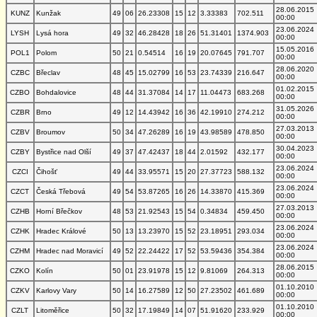
28.06.2015
KUNZ
Kunžak
49
06
26.23308
15
12
3.33383
702.511
00:00
23.06.2024
LYSH
Lysá hora
49
32
46.28428
18
26
51.31401
1374.903
00:00
15.05.2016
POL1
Polom
50
21
0.54514
16
19
20.07645
791.707
00:00
28.06.2020
CZBC
Břeclav
48
45
15.02799
16
53
23.74339
216.647
00:00
01.02.2015
CZBO
Bohdalovice
48
44
31.37084
14
17
11.04473
683.268
00:00
31.05.2026
CZBR
Brno
49
12
14.43942
16
36
42.19910
274.212
00:00
27.03.2013
CZBV
Broumov
50
34
47.26289
16
19
43.98589
478.850
00:00
30.04.2023
CZBY
Bystřice nad Olší
49
37
47.42437
18
44
2.01592
432.177
00:00
23.06.2024
CZCI
Čihošť
49
44
33.95571
15
20
27.37723
588.132
00:00
23.06.2024
CZCT
Česká Třebová
49
54
53.87265
16
26
14.33870
415.369
00:00
27.03.2013
CZHB
Horní Břečkov
48
53
21.92543
15
54
0.34834
459.450
00:00
23.06.2024
CZHK
Hradec Králové
50
13
13.23970
15
52
23.18951
293.034
00:00
23.06.2024
CZHM
Hradec nad Moravicí
49
52
22.24422
17
52
53.59436
354.384
00:00
28.06.2015
CZKO
Kolín
50
01
23.91978
15
12
9.81069
264.313
00:00
01.10.2010
CZKV
Karlovy Vary
50
14
16.27589
12
50
27.23502
461.689
00:00
01.10.2010
CZLT
Litoměřice
50
32
17.19849
14
07
51.91620
233.929
00:00