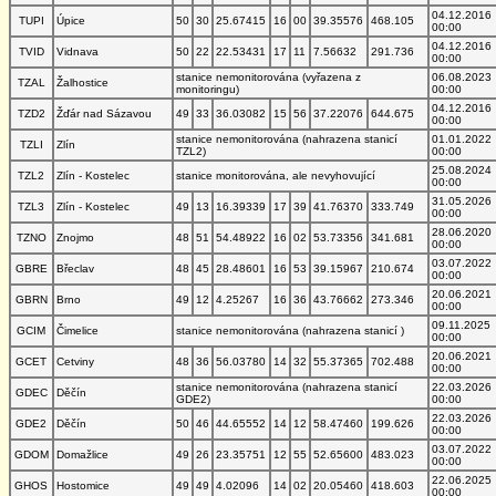
04.12.2016
TUPI
Úpice
50
30
25.67415
16
00
39.35576
468.105
00:00
04.12.2016
TVID
Vidnava
50
22
22.53431
17
11
7.56632
291.736
00:00
stanice nemonitorována (vyřazena z
06.08.2023
TZAL
Žalhostice
monitoringu)
00:00
04.12.2016
TZD2
Žďár nad Sázavou
49
33
36.03082
15
56
37.22076
644.675
00:00
stanice nemonitorována (nahrazena stanicí
01.01.2022
TZLI
Zlín
TZL2)
00:00
25.08.2024
TZL2
Zlín - Kostelec
stanice monitorována, ale nevyhovující
00:00
31.05.2026
TZL3
Zlín - Kostelec
49
13
16.39339
17
39
41.76370
333.749
00:00
28.06.2020
TZNO
Znojmo
48
51
54.48922
16
02
53.73356
341.681
00:00
03.07.2022
GBRE
Břeclav
48
45
28.48601
16
53
39.15967
210.674
00:00
20.06.2021
GBRN
Brno
49
12
4.25267
16
36
43.76662
273.346
00:00
09.11.2025
GCIM
Čimelice
stanice nemonitorována (nahrazena stanicí )
00:00
20.06.2021
GCET
Cetviny
48
36
56.03780
14
32
55.37365
702.488
00:00
stanice nemonitorována (nahrazena stanicí
22.03.2026
GDEC
Děčín
GDE2)
00:00
22.03.2026
GDE2
Děčín
50
46
44.65552
14
12
58.47460
199.626
00:00
03.07.2022
GDOM
Domažlice
49
26
23.35751
12
55
52.65600
483.023
00:00
22.06.2025
GHOS
Hostomice
49
49
4.02096
14
02
20.05460
418.603
00:00