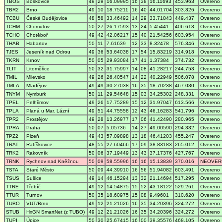
TBOS
Boskovice
49
29
16.09995
16
38
16.11693
453.963
Overeno
TBR2
Brno
49
10
18.75211
16
40
44.01704
303.826
Overeno
TCBU
České Budějovice
48
58
33.46492
14
29
33.71843
449.437
Overeno
TCHM
Chomutov
50
27
26.17593
13
24
5.45441
406.613
Overeno
TCHO
Chotěboř
49
42
42.06217
15
40
21.54256
603.954
Overeno
THAB
Habartov
50
11
7.61639
12
33
8.32478
576.346
Overeno
TJES
Jeseník nad Odrou
49
36
53.64038
17
54
15.83219
314.918
Overeno
TKRN
Krnov
50
05
29.93084
17
41
1.37384
374.732
Overeno
TLIT
Litoměřice
50
32
31.75997
14
08
41.28217
244.753
Overeno
TMIL
Milevsko
49
26
26.40547
14
22
40.22949
506.078
Overeno
TMLA
Mladějov
49
49
30.27038
16
35
18.70238
467.030
Overeno
TNYM
Nymburk
50
11
29.54648
15
03
34.25302
248.331
Overeno
TPEL
Pelhřimov
49
26
17.75289
15
12
31.97047
613.566
Overeno
TPLA
Planá u Mar. Lázní
49
51
44.75558
12
43
46.16283
541.796
Overeno
TPR2
Prostějov
49
28
13.26977
17
06
41.42490
280.965
Overeno
TPRA
Praha
50
07
5.05736
14
27
49.00590
294.332
Overeno
TPZ2
Plzeň
49
43
57.09898
13
18
46.41203
455.247
Overeno
TRAT
Ratíškovice
48
55
27.60466
17
09
38.83183
265.012
Overeno
TRK2
Rakovník
50
06
37.19449
13
43
37.17376
427.767
Overeno
TRNK
Rychnov nad Kněžnou
50
09
58.55996
16
16
15.13839
370.016
NEOVER
TSTA
Staré Město
50
09
44.39910
16
56
51.94082
603.491
Overeno
TSUS
Sušice
49
14
46.15294
13
32
21.14694
517.295
Overeno
TTRE
Třebíč
49
12
14.54875
15
52
43.18122
529.261
Overeno
TTUR
Turnov
50
35
18.60975
15
08
9.49601
310.620
Overeno
TUBO
VUT/Brno
49
12
21.21026
16
35
34.20396
324.272
Overeno
STUB
HxGN SmartNet (z TUBO)
49
12
21.21026
16
35
34.20396
324.272
Overeno
TUPI
Úpice
50
30
25.67415
16
00
39.35576
468.105
Overeno