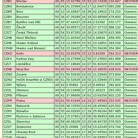
CZBC
Břeclav
48
45
15.02799
16
53
23.74339
216.647
NEOVER
CZBO
Bohdalovice
48
44
31.37084
14
17
11.04473
683.268
Overeno
CZBR
Brno
49
12
14.43937
16
36
42.19922
274.210
Overeno
CZBV
Broumov
50
34
47.26289
16
19
43.98589
478.850
Overeno
CZBY
Bystřice nad Olší
49
37
47.42437
18
44
2.01592
432.177
Overeno
CZCI
Čihošť
49
44
33.95571
15
20
27.37723
588.132
Overeno
CZCT
Česká Třebová
49
54
53.87265
16
26
14.33870
415.369
Overeno
CZHB
Horní Břečkov
48
53
21.92543
15
54
0.34834
459.450
Overeno
CZHK
Hradec Králové
50
13
13.23970
15
52
23.18951
293.034
Overeno
CZHM
Hradec nad Moravicí
49
52
22.24422
17
52
53.59436
354.384
Overeno
CZKO
Kolín
50
01
23.91978
15
12
9.81069
264.313
NEOVER
CZKV
Karlovy Vary
50
14
16.27589
12
50
27.23502
461.689
Overeno
CZLT
Litoměřice
50
32
17.19849
14
07
51.91620
233.929
Overeno
CZNB
Nový Bor
50
45
54.19049
14
33
12.48835
428.634
NEOVER
CZNO
Znojmo
48
51
50.52628
16
02
21.03940
373.844
Overeno
SZNO
HxGN SmartNet (z CZNO)
48
51
50.52628
16
02
21.03940
373.844
Overeno
CZNY
Nýřany
49
43
0.55892
13
13
8.40634
392.924
Overeno
CZOL
Olomouc
49
34
16.13468
17
15
1.45223
263.293
Overeno
CZPB
Příbram
49
41
37.96606
14
01
13.63254
602.120
Overeno
CZPR
Praha
50
01
50.61949
14
24
27.98583
253.545
NEOVER
CZRA
Rakovník
50
05
38.72555
13
43
26.45560
425.502
Overeno
CZRV
Rýmařov
49
55
44.02635
17
16
25.66194
667.985
Overeno
CZRY
Rychnov u Jablonce
50
41
15.07901
15
08
39.99453
488.444
Overeno
CZSL
Slavonice
48
59
46.49109
15
20
46.94730
576.923
Overeno
CZST
Strakonice
49
16
6.16988
13
54
15.43145
474.744
Overeno
CZUB
Uherský Brod
49
01
24.01424
17
38
47.65584
283.357
Overeno
CZUH
Uhelná
50
21
50.49287
17
01
34.59563
372.059
Overeno