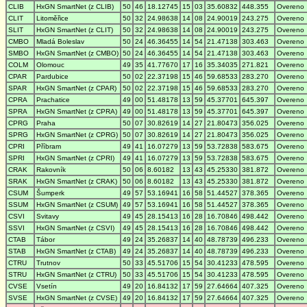
CLIB
HxGN SmartNet (z CLIB)
50
46
18.12745
15
03
35.60832
448.355
Overeno
CLIT
Litoměřice
50
32
24.98638
14
08
24.90019
243.275
Overeno
SLIT
HxGN SmartNet (z CLIT)
50
32
24.98638
14
08
24.90019
243.275
Overeno
CMBO
Mladá Boleslav
50
24
46.36455
14
54
21.47138
303.463
Overeno
SMBO
HxGN SmartNet (z CMBO)
50
24
46.36455
14
54
21.47138
303.463
Overeno
COLM
Olomouc
49
35
41.77670
17
16
35.34035
271.821
Overeno
CPAR
Pardubice
50
02
22.37198
15
46
59.68533
283.270
Overeno
SPAR
HxGN SmartNet (z CPAR)
50
02
22.37198
15
46
59.68533
283.270
Overeno
CPRA
Prachatice
49
00
51.48178
13
59
45.37701
645.397
Overeno
SPRA
HxGN SmartNet (z CPRA)
49
00
51.48178
13
59
45.37701
645.397
Overeno
CPRG
Praha
50
07
30.82619
14
27
21.80473
356.025
Overeno
SPRG
HxGN SmartNet (z CPRG)
50
07
30.82619
14
27
21.80473
356.025
Overeno
CPRI
Příbram
49
41
16.07279
13
59
53.72838
583.675
Overeno
SPRI
HxGN SmartNet (z CPRI)
49
41
16.07279
13
59
53.72838
583.675
Overeno
CRAK
Rakovník
50
06
8.60182
13
43
45.25330
381.872
Overeno
SRAK
HxGN SmartNet (z CRAK)
50
06
8.60182
13
43
45.25330
381.872
Overeno
CSUM
Šumperk
49
57
53.16941
16
58
51.44527
378.365
Overeno
SSUM
HxGN SmartNet (z CSUM)
49
57
53.16941
16
58
51.44527
378.365
Overeno
CSVI
Svitavy
49
45
28.15413
16
28
16.70846
498.442
Overeno
SSVI
HxGN SmartNet (z CSVI)
49
45
28.15413
16
28
16.70846
498.442
Overeno
CTAB
Tábor
49
24
35.26837
14
40
48.78739
496.233
Overeno
STAB
HxGN SmartNet (z CTAB)
49
24
35.26837
14
40
48.78739
496.233
Overeno
CTRU
Trutnov
50
33
45.51706
15
54
30.41233
478.595
Overeno
STRU
HxGN SmartNet (z CTRU)
50
33
45.51706
15
54
30.41233
478.595
Overeno
CVSE
Vsetín
49
20
16.84132
17
59
27.64664
407.325
Overeno
SVSE
HxGN SmartNet (z CVSE)
49
20
16.84132
17
59
27.64664
407.325
Overeno