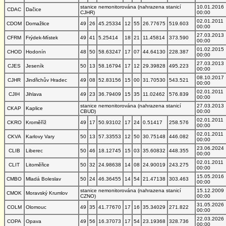
stanice nemonitorována (nahrazena stanicí
10.01.2016
CDAC
Dačice
CJHR)
00:00
02.01.2011
CDOM
Domažlice
49
26
45.25334
12
55
26.77675
519.603
00:00
27.03.2013
CFRM
Frýdek-Místek
49
41
5.25414
18
21
11.45814
373.590
00:00
01.02.2015
CHOD
Hodonín
48
50
58.63247
17
07
44.64130
228.387
00:00
27.03.2013
CJES
Jeseník
50
13
58.16794
17
12
29.39828
495.223
00:00
08.10.2017
CJHR
Jindřichův Hradec
49
08
52.83156
15
00
31.70530
543.521
00:00
02.01.2011
CJIH
Jihlava
49
23
36.79409
15
35
11.02462
576.839
00:00
stanice nemonitorována (nahrazena stanicí
27.03.2013
CKAP
Kaplice
CBUD)
00:00
02.01.2011
CKRO
Kroměříž
49
17
50.93102
17
24
0.51417
258.576
00:00
02.01.2011
CKVA
Karlovy Vary
50
13
57.33553
12
50
30.75148
446.082
00:00
23.06.2024
CLIB
Liberec
50
46
18.12745
15
03
35.60832
448.355
00:00
02.01.2011
CLIT
Litoměřice
50
32
24.98638
14
08
24.90019
243.275
00:00
15.05.2016
CMBO
Mladá Boleslav
50
24
46.36455
14
54
21.47138
303.463
00:00
stanice nemonitorována (nahrazena stanicí
15.12.2009
CMOK
Moravský Krumlov
CZNO)
00:00
31.05.2026
COLM
Olomouc
49
35
41.77670
17
16
35.34029
271.822
00:00
22.03.2026
COPA
Opava
49
56
16.37073
17
54
23.19368
328.736
00:00