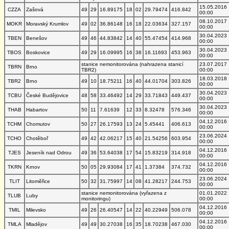
15.05.2016
CZZA
Zašová
49
29
16.89175
18
02
29.79474
416.842
00:00
08.10.2017
MOKR
Moravský Krumlov
49
02
36.86148
16
18
22.03634
327.157
00:00
30.04.2023
TBEN
Benešov
49
46
44.83842
14
40
55.47454
414.968
00:00
30.04.2023
TBOS
Boskovice
49
29
16.09995
16
38
16.11693
453.963
00:00
stanice nemonitorována (nahrazena stanicí
23.07.2017
TBRN
Brno
TBR2)
00:00
18.03.2018
TBR2
Brno
49
10
18.75211
16
40
44.01704
303.826
00:00
30.04.2023
TCBU
České Budějovice
48
58
33.46492
14
29
33.71843
449.437
00:00
30.04.2023
THAB
Habartov
50
11
7.61639
12
33
8.32478
576.346
00:00
04.12.2016
TCHM
Chomutov
50
27
26.17593
13
24
5.45441
406.613
00:00
23.06.2024
TCHO
Chotěboř
49
42
42.06217
15
40
21.54256
603.954
00:00
04.12.2016
TJES
Jeseník nad Odrou
49
36
53.64038
17
54
15.83219
314.918
00:00
04.12.2016
TKRN
Krnov
50
05
29.93084
17
41
1.37384
374.732
00:00
23.06.2024
TLIT
Litoměřice
50
32
31.75997
14
08
41.28217
244.753
00:00
stanice nemonitorována (vyřazena z
01.01.2022
TLUB
Luby
monitoringu)
00:00
04.12.2016
TMIL
Milevsko
49
26
26.40547
14
22
40.22949
506.078
00:00
04.12.2016
TMLA
Mladějov
49
49
30.27038
16
35
18.70238
467.030
00:00