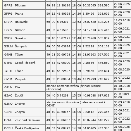
22.06.2025
GPRB
Příbram
49
38
18.30189
18
09
10.33695
328.580
00:00
28.06.2020
GPRG
Praha
50
12
43.80558
14
26
3.30466
328.696
00:00
18.03.2018
GRAK
Rakovník
50
09
5.76397
13
53
25.07520
498.235
00:00
20.06.2021
GSLV
Slavičín
49
05
4.51535
17
52
54.17613
409.415
00:00
20.06.2021
GSOK
Sokolov
50
10
18.87171
12
40
15.78269
535.839
00:00
22.06.2025
GSUM
Šumperk
49
56
53.03834
17
00
7.52129
369.103
00:00
20.06.2021
GTAB
Tábor
49
23
55.99758
14
38
53.97263
527.505
00:00
28.06.2020
GTRE
Česká Třebová
49
54
47.96000
16
26
0.15666
446.859
00:00
02.08.2020
GTRI
Třinec
49
40
56.72527
18
39
8.79855
365.604
00:00
03.07.2022
GVIM
Vimperk
49
03
20.09684
13
46
47.24993
743.699
00:00
stanice nemonitorována (činnost stanice
01.10.2018
GZLN
Zlín
ukončena)
00:00
22.11.2021
GZAC
Žacléř
50
40
5.74298
15
55
40.98588
637.622
00:00
stanice nemonitorována (nahrazena stanicí
30.03.2019
GZNO
Znojmo
GZN2)
00:00
20.06.2021
GZN2
Znojmo
48
49
43.60157
16
05
9.23642
279.466
00:00
03.07.2022
GZRU
Zruč nad Sázavou
49
48
48.06967
15
11
18.87244
543.279
00:00
31.05.2026
GCBU
České Budějovice
48
57
59.08493
14
28
44.95705
447.346
00:00