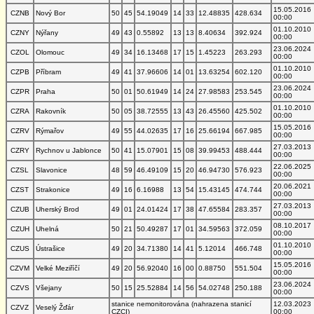
15.05.2016
CZNB
Nový Bor
50
45
54.19049
14
33
12.48835
428.634
00:00
01.10.2010
CZNY
Nýřany
49
43
0.55892
13
13
8.40634
392.924
00:00
23.06.2024
CZOL
Olomouc
49
34
16.13468
17
15
1.45223
263.293
00:00
01.10.2010
CZPB
Příbram
49
41
37.96606
14
01
13.63254
602.120
00:00
23.06.2024
CZPR
Praha
50
01
50.61949
14
24
27.98583
253.545
00:00
01.10.2010
CZRA
Rakovník
50
05
38.72555
13
43
26.45560
425.502
00:00
15.05.2016
CZRV
Rýmařov
49
55
44.02635
17
16
25.66194
667.985
00:00
27.03.2013
CZRY
Rychnov u Jablonce
50
41
15.07901
15
08
39.99453
488.444
00:00
22.06.2025
CZSL
Slavonice
48
59
46.49109
15
20
46.94730
576.923
00:00
20.06.2021
CZST
Strakonice
49
16
6.16988
13
54
15.43145
474.744
00:00
27.03.2013
CZUB
Uherský Brod
49
01
24.01424
17
38
47.65584
283.357
00:00
08.10.2017
CZUH
Uhelná
50
21
50.49287
17
01
34.59563
372.059
00:00
01.10.2010
CZUS
Ústrašice
49
20
34.71380
14
41
5.12014
466.748
00:00
15.05.2016
CZVM
Velké Meziříčí
49
20
56.92040
16
00
0.88750
551.504
00:00
23.06.2024
CZVS
Všejany
50
15
25.52884
14
56
54.02748
250.188
00:00
stanice nemonitorována (nahrazena stanicí
12.03.2023
CZVZ
Veselý Žďár
CZCI)
00:00