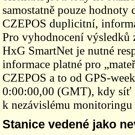
samostatně pouze hodnoty den
CZEPOS duplicitní, inform
Pro vyhodnocení výsledků z
HxG SmartNet je nutné resp
informace platné pro „mateř
CZEPOS a to od GPS-week 2
0:00:00,00 (GMT), kdy sí
k nezávislému monitoringu 
Stanice vedené jako ne