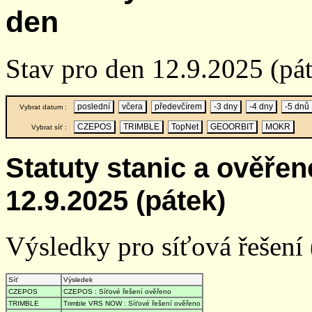
den
Stav pro den 12.9.2025 (pá
poslední
včera
předevčírem
-3 dny
-4 dny
-5 dnů
Vybrat datum :
CZEPOS
TRIMBLE
TopNet
GEOORBIT
MOKR
Vybrat síť :
Statuty stanic a ověře
12.9.2025 (pátek)
Výsledky pro síťová řešení (
Síť
Výsledek
CZEPOS
CZEPOS : Síťové řešení ověřeno
TRIMBLE
Trimble VRS NOW : Síťové řešení ověřeno