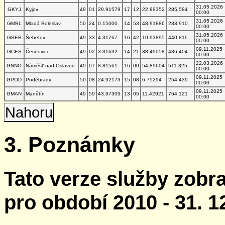
31.05.2026
GKYJ
Kyjov
49
01
29.91579
17
12
22.89352
285.584
00:00
31.05.2026
GMBL
Mladá Boleslav
50
24
0.15000
14
53
48.91886
283.910
00:00
31.05.2026
GSEB
Šebetov
49
33
4.31767
16
42
10.93895
440.811
00:00
09.11.2025
GCES
Česnovice
49
02
3.31632
14
21
38.49058
436.404
00:00
22.03.2026
GNNO
Náměšť nad Oslavou
49
07
8.81561
16
00
54.89604
511.325
00:00
09.11.2025
GPOD
Poděbrady
50
08
24.92173
15
08
6.75294
254.439
00:00
09.11.2025
GMAN
Manětín
49
59
43.97309
13
05
11.42921
764.121
00:00
Nahoru
3. Poznámky
Tato verze služby zobr
pro období 2010 - 31. 1