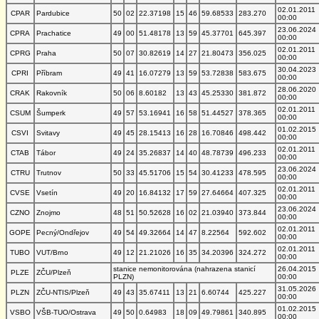
02.01.2011
CPAR
Pardubice
50
02
22.37198
15
46
59.68533
283.270
00:00
23.06.2024
CPRA
Prachatice
49
00
51.48178
13
59
45.37701
645.397
00:00
02.01.2011
CPRG
Praha
50
07
30.82619
14
27
21.80473
356.025
00:00
30.04.2023
CPRI
Příbram
49
41
16.07279
13
59
53.72838
583.675
00:00
28.06.2020
CRAK
Rakovník
50
06
8.60182
13
43
45.25330
381.872
00:00
02.01.2011
CSUM
Šumperk
49
57
53.16941
16
58
51.44527
378.365
00:00
01.02.2015
CSVI
Svitavy
49
45
28.15413
16
28
16.70846
498.442
00:00
02.01.2011
CTAB
Tábor
49
24
35.26837
14
40
48.78739
496.233
00:00
23.06.2024
CTRU
Trutnov
50
33
45.51706
15
54
30.41233
478.595
00:00
02.01.2011
CVSE
Vsetín
49
20
16.84132
17
59
27.64664
407.325
00:00
23.06.2024
CZNO
Znojmo
48
51
50.52628
16
02
21.03940
373.844
00:00
02.01.2011
GOPE
Pecný/Ondřejov
49
54
49.32664
14
47
8.22564
592.602
00:00
02.01.2011
TUBO
VUT/Brno
49
12
21.21026
16
35
34.20396
324.272
00:00
stanice nemonitorována (nahrazena stanicí
26.04.2015
PLZE
ZČU/Plzeň
PLZN)
00:00
31.05.2026
PLZN
ZČU-NTIS/Plzeň
49
43
35.67411
13
21
6.60744
425.227
00:00
01.02.2015
VSBO
VŠB-TUO/Ostrava
49
50
0.64983
18
09
49.79861
340.895
00:00