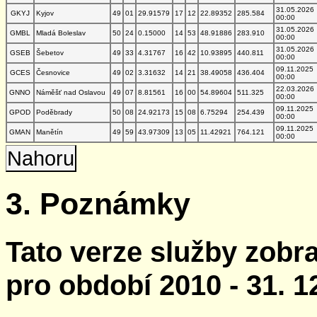
31.05.2026
GKYJ
Kyjov
49
01
29.91579
17
12
22.89352
285.584
00:00
31.05.2026
GMBL
Mladá Boleslav
50
24
0.15000
14
53
48.91886
283.910
00:00
31.05.2026
GSEB
Šebetov
49
33
4.31767
16
42
10.93895
440.811
00:00
09.11.2025
GCES
Česnovice
49
02
3.31632
14
21
38.49058
436.404
00:00
22.03.2026
GNNO
Náměšť nad Oslavou
49
07
8.81561
16
00
54.89604
511.325
00:00
09.11.2025
GPOD
Poděbrady
50
08
24.92173
15
08
6.75294
254.439
00:00
09.11.2025
GMAN
Manětín
49
59
43.97309
13
05
11.42921
764.121
00:00
Nahoru
3. Poznámky
Tato verze služby zobr
pro období 2010 - 31. 1