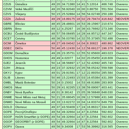
CZUS
Ústrašice
49
20
34.71380
14
41
5.12014
466.748
Overeno
CZVM
Velké Meziříčí
49
20
56.92040
16
00
0.88750
551.504
Overeno
CZVS
Všejany
50
15
25.52884
14
56
54.02748
250.188
Overeno
CZZA
Zašová
49
29
16.89175
18
02
29.79474
416.842
NEOVER
GBRE
Břeclav
48
45
28.48601
16
53
39.15967
210.674
Overeno
GBRN
Brno
49
12
4.25267
16
36
43.76662
273.346
Overeno
GCBU
České Budějovice
48
57
59.08495
14
28
44.95712
447.347
Overeno
GCET
Cetviny
48
36
56.03780
14
32
55.37365
702.488
Overeno
GCIM
Čimelice
49
27
49.04042
14
04
8.30822
480.862
NEOVER
GDEC
Děčín
50
46
45.12430
14
12
58.69127
196.378
NEOVER
GDOM
Domažlice
49
26
23.35751
12
55
52.65600
483.023
Overeno
GHOS
Hostomice
49
49
4.02077
14
02
20.05450
418.609
Overeno
GJE2
Jeseník
50
14
38.56897
17
12
52.42692
465.740
Overeno
GJIH
Jihlava
49
23
37.32932
15
35
58.05242
559.598
Overeno
GKYJ
Kyjov
49
01
29.91581
17
12
22.89354
285.584
Overeno
GLIB
Liberec
50
46
15.22493
15
03
16.65384
431.399
Overeno
GMBL
Mladá Boleslav
50
24
0.15002
14
53
48.91886
283.909
Overeno
GMOS
Most
50
29
41.92265
13
38
59.69067
403.441
Overeno
GNBY
Nová Bystřice
49
01
8.38142
15
05
39.56848
648.030
Overeno
GNME
Nové Město nad Metuj
50
21
35.68045
16
09
12.57988
431.348
Overeno
GNMO
Nové Město na Moravě
49
33
13.62272
16
04
14.83374
649.756
Overeno
GOLO
Olomouc
49
37
43.50409
17
24
16.86317
334.303
Overeno
GOPE
Pecný/Ondřejov
49
54
49.32664
14
47
8.22564
592.602
Overeno
SGOP
HxGN SmartNet (z GOPE)
49
54
49.32664
14
47
8.22564
592.602
Overeno
GGOP
GEOORBIT (z GOPE)
49
54
49.32664
14
47
8.22564
592.602
Overeno
GOPV
Opava
49
56
9.34008
17
53
56.39962
316.565
Overeno