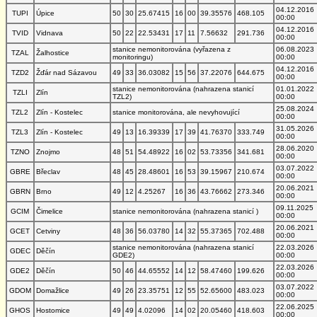
04.12.2016
TUPI
Úpice
50
30
25.67415
16
00
39.35576
468.105
00:00
04.12.2016
TVID
Vidnava
50
22
22.53431
17
11
7.56632
291.736
00:00
stanice nemonitorována (vyřazena z
06.08.2023
TZAL
Žalhostice
monitoringu)
00:00
04.12.2016
TZD2
Žďár nad Sázavou
49
33
36.03082
15
56
37.22076
644.675
00:00
stanice nemonitorována (nahrazena stanicí
01.01.2022
TZLI
Zlín
TZL2)
00:00
25.08.2024
TZL2
Zlín - Kostelec
stanice monitorována, ale nevyhovující
00:00
31.05.2026
TZL3
Zlín - Kostelec
49
13
16.39339
17
39
41.76370
333.749
00:00
28.06.2020
TZNO
Znojmo
48
51
54.48922
16
02
53.73356
341.681
00:00
03.07.2022
GBRE
Břeclav
48
45
28.48601
16
53
39.15967
210.674
00:00
20.06.2021
GBRN
Brno
49
12
4.25267
16
36
43.76662
273.346
00:00
09.11.2025
GCIM
Čimelice
stanice nemonitorována (nahrazena stanicí )
00:00
20.06.2021
GCET
Cetviny
48
36
56.03780
14
32
55.37365
702.488
00:00
stanice nemonitorována (nahrazena stanicí
22.03.2026
GDEC
Děčín
GDE2)
00:00
22.03.2026
GDE2
Děčín
50
46
44.65552
14
12
58.47460
199.626
00:00
03.07.2022
GDOM
Domažlice
49
26
23.35751
12
55
52.65600
483.023
00:00
22.06.2025
GHOS
Hostomice
49
49
4.02096
14
02
20.05460
418.603
00:00