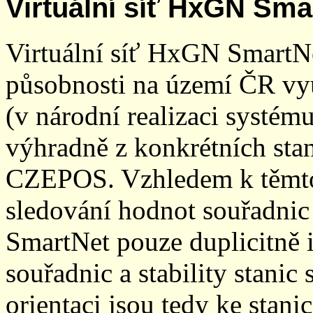
Virtuální síť HxGN Sma
Virtuální síť HxGN SmartN
působnosti na území ČR vyu
(v národní realizaci systé
výhradně z konkrétních stani
CZEPOS. Vzhledem k těmto
sledování hodnot souřadnic 
SmartNet pouze duplicitně
souřadnic a stability stani
orientaci jsou tedy ke sta