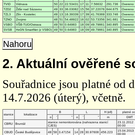
TVID
Vidnava
50
22
22.53431
17
11
7.56632
291.736
Overeno
TZD2
Žďár nad Sázavou
49
33
36.03082
15
56
37.22076
644.675
Overeno
TZL3
Zlín - Kostelec
49
13
16.39339
17
39
41.76369
333.746
Overeno
TZNO
Znojmo
48
51
54.48922
16
02
53.73356
341.681
Overeno
VSBO
VŠB-TUO/Ostrava
49
50
0.64983
18
09
49.79861
340.895
Overeno
SVSB
HxGN SmartNet (z VSBO)
49
50
0.64983
18
09
49.79861
340.895
Overeno
Nahoru
2. Aktuální ověřené s
Souřadnice jsou platné od 
14.7.2026 (úterý), včetně.
B
L
H (ell)
platné o
stanice
lokalizace
o
'
"
o
'
"
m
GMT
stanice nemonitorována (nahrazena stanicí
23.11.2012
CBRU
Bruntál
CJES)
00:00
15.04.2013
CBUD
České Budějovice
48
58
3.47154
14
28
30.97608
456.223
00:00