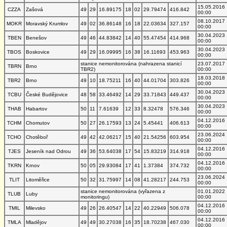
15.05.2016
CZZA
Zašová
49
29
16.89175
18
02
29.79474
416.842
00:00
08.10.2017
MOKR
Moravský Krumlov
49
02
36.86148
16
18
22.03634
327.157
00:00
30.04.2023
TBEN
Benešov
49
46
44.83842
14
40
55.47454
414.968
00:00
30.04.2023
TBOS
Boskovice
49
29
16.09995
16
38
16.11693
453.963
00:00
stanice nemonitorována (nahrazena stanicí
23.07.2017
TBRN
Brno
TBR2)
00:00
18.03.2018
TBR2
Brno
49
10
18.75211
16
40
44.01704
303.826
00:00
30.04.2023
TCBU
České Budějovice
48
58
33.46492
14
29
33.71843
449.437
00:00
30.04.2023
THAB
Habartov
50
11
7.61639
12
33
8.32478
576.346
00:00
04.12.2016
TCHM
Chomutov
50
27
26.17593
13
24
5.45441
406.613
00:00
23.06.2024
TCHO
Chotěboř
49
42
42.06217
15
40
21.54256
603.954
00:00
04.12.2016
TJES
Jeseník nad Odrou
49
36
53.64038
17
54
15.83219
314.918
00:00
04.12.2016
TKRN
Krnov
50
05
29.93084
17
41
1.37384
374.732
00:00
23.06.2024
TLIT
Litoměřice
50
32
31.75997
14
08
41.28217
244.753
00:00
stanice nemonitorována (vyřazena z
01.01.2022
TLUB
Luby
monitoringu)
00:00
04.12.2016
TMIL
Milevsko
49
26
26.40547
14
22
40.22949
506.078
00:00
04.12.2016
TMLA
Mladějov
49
49
30.27038
16
35
18.70238
467.030
00:00