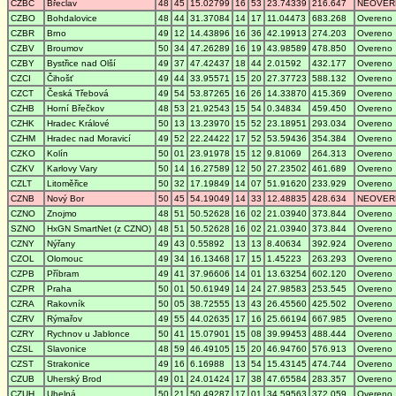
CZBC
Břeclav
48
45
15.02799
16
53
23.74339
216.647
NEOVER
CZBO
Bohdalovice
48
44
31.37084
14
17
11.04473
683.268
Overeno
CZBR
Brno
49
12
14.43896
16
36
42.19913
274.203
Overeno
CZBV
Broumov
50
34
47.26289
16
19
43.98589
478.850
Overeno
CZBY
Bystřice nad Olší
49
37
47.42437
18
44
2.01592
432.177
Overeno
CZCI
Čihošť
49
44
33.95571
15
20
27.37723
588.132
Overeno
CZCT
Česká Třebová
49
54
53.87265
16
26
14.33870
415.369
Overeno
CZHB
Horní Břečkov
48
53
21.92543
15
54
0.34834
459.450
Overeno
CZHK
Hradec Králové
50
13
13.23970
15
52
23.18951
293.034
Overeno
CZHM
Hradec nad Moravicí
49
52
22.24422
17
52
53.59436
354.384
Overeno
CZKO
Kolín
50
01
23.91978
15
12
9.81069
264.313
Overeno
CZKV
Karlovy Vary
50
14
16.27589
12
50
27.23502
461.689
Overeno
CZLT
Litoměřice
50
32
17.19849
14
07
51.91620
233.929
Overeno
CZNB
Nový Bor
50
45
54.19049
14
33
12.48835
428.634
NEOVER
CZNO
Znojmo
48
51
50.52628
16
02
21.03940
373.844
Overeno
SZNO
HxGN SmartNet (z CZNO)
48
51
50.52628
16
02
21.03940
373.844
Overeno
CZNY
Nýřany
49
43
0.55892
13
13
8.40634
392.924
Overeno
CZOL
Olomouc
49
34
16.13468
17
15
1.45223
263.293
Overeno
CZPB
Příbram
49
41
37.96606
14
01
13.63254
602.120
Overeno
CZPR
Praha
50
01
50.61949
14
24
27.98583
253.545
Overeno
CZRA
Rakovník
50
05
38.72555
13
43
26.45560
425.502
Overeno
CZRV
Rýmařov
49
55
44.02635
17
16
25.66194
667.985
Overeno
CZRY
Rychnov u Jablonce
50
41
15.07901
15
08
39.99453
488.444
Overeno
CZSL
Slavonice
48
59
46.49105
15
20
46.94760
576.913
Overeno
CZST
Strakonice
49
16
6.16988
13
54
15.43145
474.744
Overeno
CZUB
Uherský Brod
49
01
24.01424
17
38
47.65584
283.357
Overeno
CZUH
Uhelná
50
21
50.49287
17
01
34.59563
372.059
Overeno