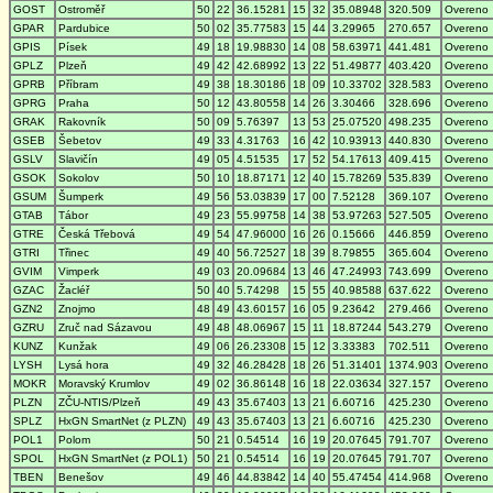
GOST
Ostroměř
50
22
36.15281
15
32
35.08948
320.509
Overeno
GPAR
Pardubice
50
02
35.77583
15
44
3.29965
270.657
Overeno
GPIS
Písek
49
18
19.98830
14
08
58.63971
441.481
Overeno
GPLZ
Plzeň
49
42
42.68992
13
22
51.49877
403.420
Overeno
GPRB
Příbram
49
38
18.30186
18
09
10.33702
328.583
Overeno
GPRG
Praha
50
12
43.80558
14
26
3.30466
328.696
Overeno
GRAK
Rakovník
50
09
5.76397
13
53
25.07520
498.235
Overeno
GSEB
Šebetov
49
33
4.31763
16
42
10.93913
440.830
Overeno
GSLV
Slavičín
49
05
4.51535
17
52
54.17613
409.415
Overeno
GSOK
Sokolov
50
10
18.87171
12
40
15.78269
535.839
Overeno
GSUM
Šumperk
49
56
53.03839
17
00
7.52128
369.107
Overeno
GTAB
Tábor
49
23
55.99758
14
38
53.97263
527.505
Overeno
GTRE
Česká Třebová
49
54
47.96000
16
26
0.15666
446.859
Overeno
GTRI
Třinec
49
40
56.72527
18
39
8.79855
365.604
Overeno
GVIM
Vimperk
49
03
20.09684
13
46
47.24993
743.699
Overeno
GZAC
Žacléř
50
40
5.74298
15
55
40.98588
637.622
Overeno
GZN2
Znojmo
48
49
43.60157
16
05
9.23642
279.466
Overeno
GZRU
Zruč nad Sázavou
49
48
48.06967
15
11
18.87244
543.279
Overeno
KUNZ
Kunžak
49
06
26.23308
15
12
3.33383
702.511
Overeno
LYSH
Lysá hora
49
32
46.28428
18
26
51.31401
1374.903
Overeno
MOKR
Moravský Krumlov
49
02
36.86148
16
18
22.03634
327.157
Overeno
PLZN
ZČU-NTIS/Plzeň
49
43
35.67403
13
21
6.60716
425.230
Overeno
SPLZ
HxGN SmartNet (z PLZN)
49
43
35.67403
13
21
6.60716
425.230
Overeno
POL1
Polom
50
21
0.54514
16
19
20.07645
791.707
Overeno
SPOL
HxGN SmartNet (z POL1)
50
21
0.54514
16
19
20.07645
791.707
Overeno
TBEN
Benešov
49
46
44.83842
14
40
55.47454
414.968
Overeno