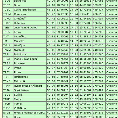
TBOS
Boskovice
49
29
16.09995
16
38
16.11693
453.963
Overeno
TBR2
Brno
49
10
18.75211
16
40
44.01704
303.826
Overeno
TCBU
České Budějovice
48
58
33.46492
14
29
33.71843
449.437
Overeno
TCHM
Chomutov
50
27
26.17593
13
24
5.45441
406.613
Overeno
TCHO
Chotěboř
49
42
42.06217
15
40
21.54256
603.954
Overeno
THAB
Habartov
50
11
7.61639
12
33
8.32478
576.346
Overeno
TJES
Jeseník nad Odrou
49
36
53.64038
17
54
15.83219
314.918
Overeno
TKRN
Krnov
50
05
29.93084
17
41
1.37384
374.732
Overeno
TLIT
Litoměřice
50
32
31.75997
14
08
41.28217
244.753
Overeno
TMIL
Milevsko
49
26
26.40547
14
22
40.22949
506.078
Overeno
TMLA
Mladějov
49
49
30.27038
16
35
18.70238
467.030
Overeno
TNYM
Nymburk
50
11
29.54648
15
03
34.25302
248.331
Overeno
TPEL
Pelhřimov
49
26
17.75289
15
12
31.97047
613.566
Overeno
TPLA
Planá u Mar. Lázní
49
51
44.75556
12
43
46.16285
541.795
Overeno
TPR2
Prostějov
49
28
13.26977
17
06
41.42490
280.965
Overeno
TPRA
Praha
50
07
5.05736
14
27
49.00590
294.332
Overeno
TPZ2
Plzeň
49
43
57.09907
13
18
46.41204
455.248
Overeno
TRAT
Ratíškovice
48
55
27.60466
17
09
38.83183
265.012
Overeno
TRK2
Rakovník
50
06
37.19449
13
43
37.17376
427.767
Overeno
TRNK
Rychnov nad Kněžnou
50
09
58.55996
16
16
15.13839
370.016
Overeno
TSTA
Staré Město
50
09
44.39910
16
56
51.94082
603.491
Overeno
TSUS
Sušice
49
14
46.15294
13
32
21.14694
517.295
Overeno
TTRE
Třebíč
49
12
14.54875
15
52
43.18122
529.261
Overeno
TTUR
Turnov
50
35
18.60975
15
08
9.49601
310.620
Overeno
TUBO
VUT/Brno
49
12
21.21026
16
35
34.20396
324.272
Overeno
STUB
HxGN SmartNet (z TUBO)
49
12
21.21026
16
35
34.20396
324.272
Overeno
TUPI
Úpice
50
30
25.67415
16
00
39.35576
468.105
Overeno