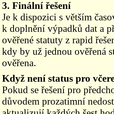
3. Finální řešení
Je k dispozici s větším ča
k doplnění výpadků dat a př
ověřené statuty z rapid řeše
kdy by už jednou ověřená st
ověřena.
Když není status pro včere
Pokud se řešení pro předch
důvodem prozatimní nedostup
aktualizují každých šest h