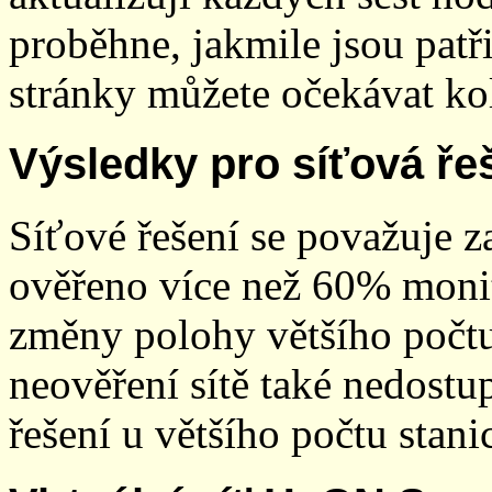
proběhne, jakmile jsou patř
stránky můžete očekávat kol
Výsledky pro síťová ře
Síťové řešení se považuje z
ověřeno více než 60% monit
změny polohy většího počt
neověření sítě také nedostu
řešení u většího počtu stani