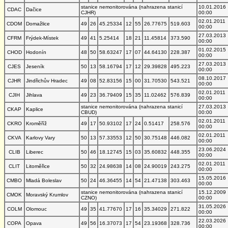
stanice nemonitorována (nahrazena stanicí
10.01.2016
CDAC
Dačice
CJHR)
00:00
02.01.2011
CDOM
Domažlice
49
26
45.25334
12
55
26.77675
519.603
00:00
27.03.2013
CFRM
Frýdek-Místek
49
41
5.25414
18
21
11.45814
373.590
00:00
01.02.2015
CHOD
Hodonín
48
50
58.63247
17
07
44.64130
228.387
00:00
27.03.2013
CJES
Jeseník
50
13
58.16794
17
12
29.39828
495.223
00:00
08.10.2017
CJHR
Jindřichův Hradec
49
08
52.83156
15
00
31.70530
543.521
00:00
02.01.2011
CJIH
Jihlava
49
23
36.79409
15
35
11.02462
576.839
00:00
stanice nemonitorována (nahrazena stanicí
27.03.2013
CKAP
Kaplice
CBUD)
00:00
02.01.2011
CKRO
Kroměříž
49
17
50.93102
17
24
0.51417
258.576
00:00
02.01.2011
CKVA
Karlovy Vary
50
13
57.33553
12
50
30.75148
446.082
00:00
23.06.2024
CLIB
Liberec
50
46
18.12745
15
03
35.60832
448.355
00:00
02.01.2011
CLIT
Litoměřice
50
32
24.98638
14
08
24.90019
243.275
00:00
15.05.2016
CMBO
Mladá Boleslav
50
24
46.36455
14
54
21.47138
303.463
00:00
stanice nemonitorována (nahrazena stanicí
15.12.2009
CMOK
Moravský Krumlov
CZNO)
00:00
31.05.2026
COLM
Olomouc
49
35
41.77670
17
16
35.34029
271.822
00:00
22.03.2026
COPA
Opava
49
56
16.37073
17
54
23.19368
328.736
00:00