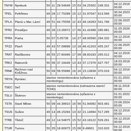
04.12.2016
TNYM
Nymburk
50
11
29.54648
15
03
34.25302
248.331
00:00
30.04.2023
TPEL
Pelhřimov
49
26
17.75289
15
12
31.97047
613.566
00:00
22.06.2025
TPLA
Planá u Mar. Lázní
49
51
44.75558
12
43
46.16283
541.796
00:00
31.05.2026
TPR2
Prostějov
49
28
13.26972
17
06
41.42488
280.981
00:00
04.12.2016
TPRA
Praha
50
07
5.05736
14
27
49.00590
294.332
00:00
22.06.2025
TPZ2
Plzeň
49
43
57.09898
13
18
46.41203
455.247
00:00
04.12.2016
TRAT
Ratíškovice
48
55
27.60466
17
09
38.83183
265.012
00:00
18.03.2018
TRK2
Rakovník
50
06
37.19449
13
43
37.17376
427.767
00:00
Rychnov nad
04.12.2016
TRNK
50
09
58.55996
16
16
15.13839
370.016
Kněžnou
00:00
stanice nemonitorována (vyřazena z
01.01.2022
TRYN
Rynárec
monitoringu)
00:00
stanice nemonitorována (nahrazena stanicí
09.11.2018
TSEC
Seč
TCHO)
00:00
stanice nemonitorována (vyřazena z
01.01.2022
TSLU
Šluknov
monitoringu)
00:00
23.06.2024
TSTA
Staré Město
50
09
44.39910
16
56
51.94082
603.491
00:00
04.12.2016
TSUS
Sušice
49
14
46.15294
13
32
21.14694
517.295
00:00
04.12.2016
TTRE
Třebíč
49
12
14.54875
15
52
43.18122
529.261
00:00
04.12.2016
TTUR
Turnov
50
35
18.60975
15
08
9.49601
310.620
00:00