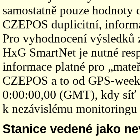
samostatně pouze hodnoty den
CZEPOS duplicitní, inform
Pro vyhodnocení výsledků z
HxG SmartNet je nutné resp
informace platné pro „mateř
CZEPOS a to od GPS-week 2
0:00:00,00 (GMT), kdy sí
k nezávislému monitoringu 
Stanice vedené jako ne