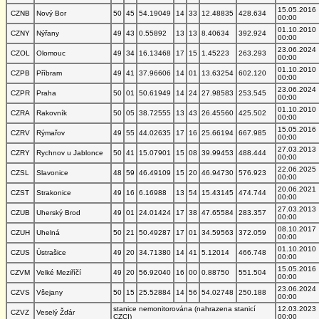
15.05.2016
CZNB
Nový Bor
50
45
54.19049
14
33
12.48835
428.634
00:00
01.10.2010
CZNY
Nýřany
49
43
0.55892
13
13
8.40634
392.924
00:00
23.06.2024
CZOL
Olomouc
49
34
16.13468
17
15
1.45223
263.293
00:00
01.10.2010
CZPB
Příbram
49
41
37.96606
14
01
13.63254
602.120
00:00
23.06.2024
CZPR
Praha
50
01
50.61949
14
24
27.98583
253.545
00:00
01.10.2010
CZRA
Rakovník
50
05
38.72555
13
43
26.45560
425.502
00:00
15.05.2016
CZRV
Rýmařov
49
55
44.02635
17
16
25.66194
667.985
00:00
27.03.2013
CZRY
Rychnov u Jablonce
50
41
15.07901
15
08
39.99453
488.444
00:00
22.06.2025
CZSL
Slavonice
48
59
46.49109
15
20
46.94730
576.923
00:00
20.06.2021
CZST
Strakonice
49
16
6.16988
13
54
15.43145
474.744
00:00
27.03.2013
CZUB
Uherský Brod
49
01
24.01424
17
38
47.65584
283.357
00:00
08.10.2017
CZUH
Uhelná
50
21
50.49287
17
01
34.59563
372.059
00:00
01.10.2010
CZUS
Ústrašice
49
20
34.71380
14
41
5.12014
466.748
00:00
15.05.2016
CZVM
Velké Meziříčí
49
20
56.92040
16
00
0.88750
551.504
00:00
23.06.2024
CZVS
Všejany
50
15
25.52884
14
56
54.02748
250.188
00:00
stanice nemonitorována (nahrazena stanicí
12.03.2023
CZVZ
Veselý Žďár
CZCI)
00:00