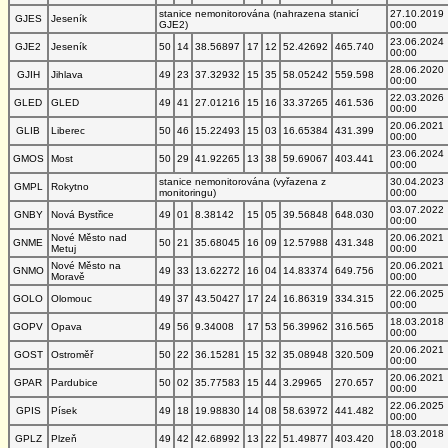
stanice nemonitorována (nahrazena stanicí
27.10.2019
GJES
Jeseník
GJE2)
00:00
23.06.2024
GJE2
Jeseník
50
14
38.56897
17
12
52.42692
465.740
00:00
28.06.2020
GJIH
Jihlava
49
23
37.32932
15
35
58.05242
559.598
00:00
22.03.2026
GLED
GLED
49
41
27.01216
15
16
33.37265
461.536
00:00
20.06.2021
GLIB
Liberec
50
46
15.22493
15
03
16.65384
431.399
00:00
23.06.2024
GMOS
Most
50
29
41.92265
13
38
59.69067
403.441
00:00
stanice nemonitorována (vyřazena z
30.04.2023
GMPL
Rokytno
monitoringu)
00:00
03.07.2022
GNBY
Nová Bystřice
49
01
8.38142
15
05
39.56848
648.030
00:00
Nové Město nad
20.06.2021
GNME
50
21
35.68045
16
09
12.57988
431.348
Metuj
00:00
Nové Město na
20.06.2021
GNMO
49
33
13.62272
16
04
14.83374
649.756
Moravě
00:00
22.06.2025
GOLO
Olomouc
49
37
43.50427
17
24
16.86319
334.315
00:00
18.03.2018
GOPV
Opava
49
56
9.34008
17
53
56.39962
316.565
00:00
20.06.2021
GOST
Ostroměř
50
22
36.15281
15
32
35.08948
320.509
00:00
20.06.2021
GPAR
Pardubice
50
02
35.77583
15
44
3.29965
270.657
00:00
22.06.2025
GPIS
Písek
49
18
19.98830
14
08
58.63972
441.482
00:00
18.03.2018
GPLZ
Plzeň
49
42
42.68992
13
22
51.49877
403.420
00:00