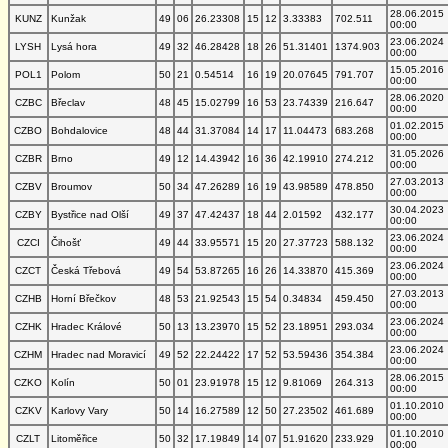
28.06.2015
KUNZ
Kunžak
49
06
26.23308
15
12
3.33383
702.511
00:00
23.06.2024
LYSH
Lysá hora
49
32
46.28428
18
26
51.31401
1374.903
00:00
15.05.2016
POL1
Polom
50
21
0.54514
16
19
20.07645
791.707
00:00
28.06.2020
CZBC
Břeclav
48
45
15.02799
16
53
23.74339
216.647
00:00
01.02.2015
CZBO
Bohdalovice
48
44
31.37084
14
17
11.04473
683.268
00:00
31.05.2026
CZBR
Brno
49
12
14.43942
16
36
42.19910
274.212
00:00
27.03.2013
CZBV
Broumov
50
34
47.26289
16
19
43.98589
478.850
00:00
30.04.2023
CZBY
Bystřice nad Olší
49
37
47.42437
18
44
2.01592
432.177
00:00
23.06.2024
CZCI
Čihošť
49
44
33.95571
15
20
27.37723
588.132
00:00
23.06.2024
CZCT
Česká Třebová
49
54
53.87265
16
26
14.33870
415.369
00:00
27.03.2013
CZHB
Horní Břečkov
48
53
21.92543
15
54
0.34834
459.450
00:00
23.06.2024
CZHK
Hradec Králové
50
13
13.23970
15
52
23.18951
293.034
00:00
23.06.2024
CZHM
Hradec nad Moravicí
49
52
22.24422
17
52
53.59436
354.384
00:00
28.06.2015
CZKO
Kolín
50
01
23.91978
15
12
9.81069
264.313
00:00
01.10.2010
CZKV
Karlovy Vary
50
14
16.27589
12
50
27.23502
461.689
00:00
01.10.2010
CZLT
Litoměřice
50
32
17.19849
14
07
51.91620
233.929
00:00