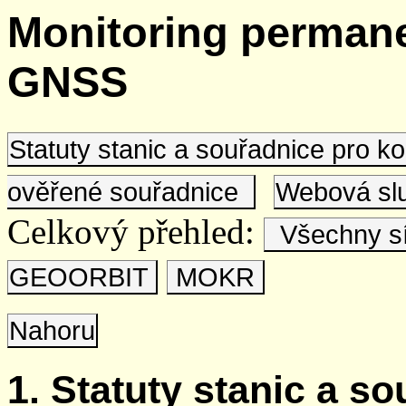
Monitoring permane
GNSS
Statuty stanic a souřadnice pro 
ověřené souřadnice
Webová s
Celkový přehled:
Všechny s
GEOORBIT
MOKR
Nahoru
1. Statuty stanic a s