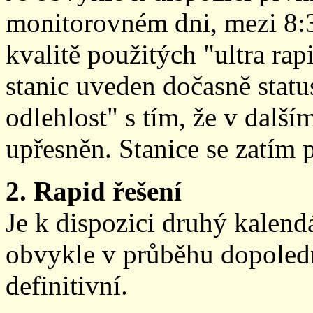
monitorovném dni, mezi 8:
kvalitě použitých "ultra ra
stanic uveden dočasně stat
odlehlost" s tím, že v další
upřesněn. Stanice se zatím
2. Rapid řešení
Je k dispozici druhý kalen
obvykle v průběhu dopoledne
definitivní.