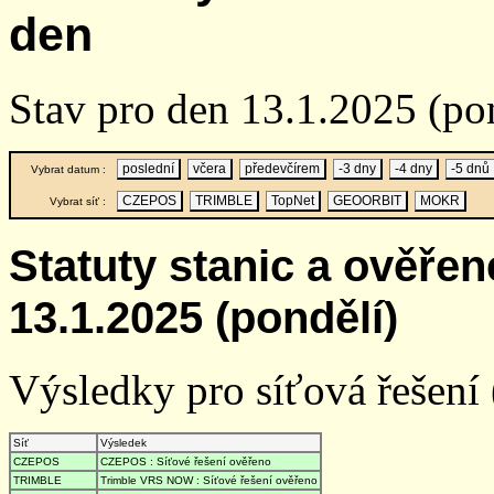
den
Stav pro den 13.1.2025 (po
poslední
včera
předevčírem
-3 dny
-4 dny
-5 dnů
Vybrat datum :
CZEPOS
TRIMBLE
TopNet
GEOORBIT
MOKR
Vybrat síť :
Statuty stanic a ověře
13.1.2025 (pondělí)
Výsledky pro síťová řešení (
Síť
Výsledek
CZEPOS
CZEPOS : Síťové řešení ověřeno
TRIMBLE
Trimble VRS NOW : Síťové řešení ověřeno