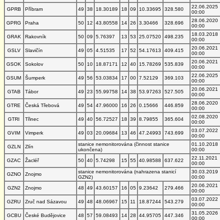
22.06.2025
GPRB
Příbram
49
38
18.30189
18
09
10.33695
328.580
00:00
28.06.2020
GPRG
Praha
50
12
43.80558
14
26
3.30466
328.696
00:00
18.03.2018
GRAK
Rakovník
50
09
5.76397
13
53
25.07520
498.235
00:00
20.06.2021
GSLV
Slavičín
49
05
4.51535
17
52
54.17613
409.415
00:00
20.06.2021
GSOK
Sokolov
50
10
18.87171
12
40
15.78269
535.839
00:00
22.06.2025
GSUM
Šumperk
49
56
53.03834
17
00
7.52129
369.103
00:00
20.06.2021
GTAB
Tábor
49
23
55.99758
14
38
53.97263
527.505
00:00
28.06.2020
GTRE
Česká Třebová
49
54
47.96000
16
26
0.15666
446.859
00:00
02.08.2020
GTRI
Třinec
49
40
56.72527
18
39
8.79855
365.604
00:00
03.07.2022
GVIM
Vimperk
49
03
20.09684
13
46
47.24993
743.699
00:00
stanice nemonitorována (činnost stanice
01.10.2018
GZLN
Zlín
ukončena)
00:00
22.11.2021
GZAC
Žacléř
50
40
5.74298
15
55
40.98588
637.622
00:00
stanice nemonitorována (nahrazena stanicí
30.03.2019
GZNO
Znojmo
GZN2)
00:00
20.06.2021
GZN2
Znojmo
48
49
43.60157
16
05
9.23642
279.466
00:00
03.07.2022
GZRU
Zruč nad Sázavou
49
48
48.06967
15
11
18.87244
543.279
00:00
31.05.2026
GCBU
České Budějovice
48
57
59.08493
14
28
44.95705
447.346
00:00