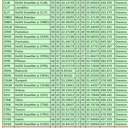
CLIB
HxGN SmartNet (z CLIB)
50
46
18.12745
15
03
35.60832
448.355
Overeno
CLIT
Litoměřice
50
32
24.98638
14
08
24.90019
243.275
Overeno
SLIT
HxGN SmartNet (z CLIT)
50
32
24.98638
14
08
24.90019
243.275
Overeno
CMBO
Mladá Boleslav
50
24
46.36455
14
54
21.47138
303.463
Overeno
SMBO
HxGN SmartNet (z CMBO)
50
24
46.36455
14
54
21.47138
303.463
Overeno
COLM
Olomouc
49
35
41.77670
17
16
35.34035
271.821
Overeno
CPAR
Pardubice
50
02
22.37198
15
46
59.68533
283.270
Overeno
SPAR
HxGN SmartNet (z CPAR)
50
02
22.37198
15
46
59.68533
283.270
Overeno
CPRA
Prachatice
49
00
51.48178
13
59
45.37701
645.397
Overeno
SPRA
HxGN SmartNet (z CPRA)
49
00
51.48178
13
59
45.37701
645.397
Overeno
CPRG
Praha
50
07
30.82619
14
27
21.80473
356.025
Overeno
SPRG
HxGN SmartNet (z CPRG)
50
07
30.82619
14
27
21.80473
356.025
Overeno
CPRI
Příbram
49
41
16.07279
13
59
53.72838
583.675
Overeno
SPRI
HxGN SmartNet (z CPRI)
49
41
16.07279
13
59
53.72838
583.675
Overeno
CRAK
Rakovník
50
06
8.60182
13
43
45.25330
381.872
Overeno
SRAK
HxGN SmartNet (z CRAK)
50
06
8.60182
13
43
45.25330
381.872
Overeno
CSUM
Šumperk
49
57
53.16941
16
58
51.44527
378.365
Overeno
SSUM
HxGN SmartNet (z CSUM)
49
57
53.16941
16
58
51.44527
378.365
Overeno
CSVI
Svitavy
49
45
28.15413
16
28
16.70846
498.442
Overeno
SSVI
HxGN SmartNet (z CSVI)
49
45
28.15413
16
28
16.70846
498.442
Overeno
CTAB
Tábor
49
24
35.26837
14
40
48.78739
496.233
Overeno
STAB
HxGN SmartNet (z CTAB)
49
24
35.26837
14
40
48.78739
496.233
Overeno
CTRU
Trutnov
50
33
45.51706
15
54
30.41233
478.595
Overeno
STRU
HxGN SmartNet (z CTRU)
50
33
45.51706
15
54
30.41233
478.595
Overeno
CVSE
Vsetín
49
20
16.84132
17
59
27.64664
407.325
Overeno
SVSE
HxGN SmartNet (z CVSE)
49
20
16.84132
17
59
27.64664
407.325
Overeno