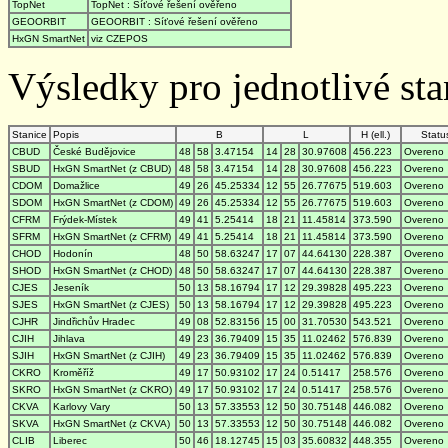
TopNet
TopNet : Síťové řešení ověřeno
GEOORBIT
GEOORBIT : Síťové řešení ověřeno
HxGN SmartNet
viz CZEPOS
Výsledky pro jednotlivé stan
Stanice
Popis
B
L
H (ell.)
Statu
CBUD
České Budějovice
48
58
3.47154
14
28
30.97608
456.223
Overeno
SBUD
HxGN SmartNet (z CBUD)
48
58
3.47154
14
28
30.97608
456.223
Overeno
CDOM
Domažlice
49
26
45.25334
12
55
26.77675
519.603
Overeno
SDOM
HxGN SmartNet (z CDOM)
49
26
45.25334
12
55
26.77675
519.603
Overeno
CFRM
Frýdek-Místek
49
41
5.25414
18
21
11.45814
373.590
Overeno
SFRM
HxGN SmartNet (z CFRM)
49
41
5.25414
18
21
11.45814
373.590
Overeno
CHOD
Hodonín
48
50
58.63247
17
07
44.64130
228.387
Overeno
SHOD
HxGN SmartNet (z CHOD)
48
50
58.63247
17
07
44.64130
228.387
Overeno
CJES
Jeseník
50
13
58.16794
17
12
29.39828
495.223
Overeno
SJES
HxGN SmartNet (z CJES)
50
13
58.16794
17
12
29.39828
495.223
Overeno
CJHR
Jindřichův Hradec
49
08
52.83156
15
00
31.70530
543.521
Overeno
CJIH
Jihlava
49
23
36.79409
15
35
11.02462
576.839
Overeno
SJIH
HxGN SmartNet (z CJIH)
49
23
36.79409
15
35
11.02462
576.839
Overeno
CKRO
Kroměříž
49
17
50.93102
17
24
0.51417
258.576
Overeno
SKRO
HxGN SmartNet (z CKRO)
49
17
50.93102
17
24
0.51417
258.576
Overeno
CKVA
Karlovy Vary
50
13
57.33553
12
50
30.75148
446.082
Overeno
SKVA
HxGN SmartNet (z CKVA)
50
13
57.33553
12
50
30.75148
446.082
Overeno
CLIB
Liberec
50
46
18.12745
15
03
35.60832
448.355
Overeno