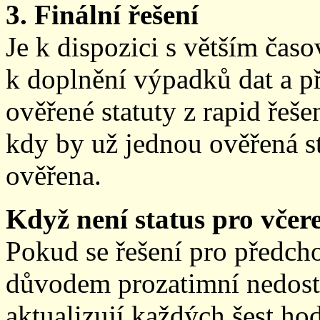
3. Finální řešení
Je k dispozici s větším ča
k doplnění výpadků dat a př
ověřené statuty z rapid řeše
kdy by už jednou ověřená st
ověřena.
Když není status pro včere
Pokud se řešení pro předch
důvodem prozatimní nedostup
aktualizují každých šest h