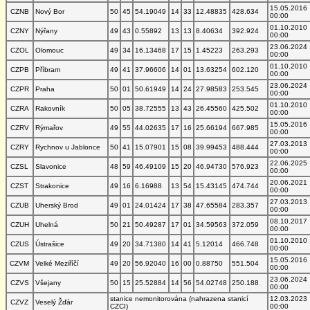
15.05.2016
CZNB
Nový Bor
50
45
54.19049
14
33
12.48835
428.634
00:00
01.10.2010
CZNY
Nýřany
49
43
0.55892
13
13
8.40634
392.924
00:00
23.06.2024
CZOL
Olomouc
49
34
16.13468
17
15
1.45223
263.293
00:00
01.10.2010
CZPB
Příbram
49
41
37.96606
14
01
13.63254
602.120
00:00
23.06.2024
CZPR
Praha
50
01
50.61949
14
24
27.98583
253.545
00:00
01.10.2010
CZRA
Rakovník
50
05
38.72555
13
43
26.45560
425.502
00:00
15.05.2016
CZRV
Rýmařov
49
55
44.02635
17
16
25.66194
667.985
00:00
27.03.2013
CZRY
Rychnov u Jablonce
50
41
15.07901
15
08
39.99453
488.444
00:00
22.06.2025
CZSL
Slavonice
48
59
46.49109
15
20
46.94730
576.923
00:00
20.06.2021
CZST
Strakonice
49
16
6.16988
13
54
15.43145
474.744
00:00
27.03.2013
CZUB
Uherský Brod
49
01
24.01424
17
38
47.65584
283.357
00:00
08.10.2017
CZUH
Uhelná
50
21
50.49287
17
01
34.59563
372.059
00:00
01.10.2010
CZUS
Ústrašice
49
20
34.71380
14
41
5.12014
466.748
00:00
15.05.2016
CZVM
Velké Meziříčí
49
20
56.92040
16
00
0.88750
551.504
00:00
23.06.2024
CZVS
Všejany
50
15
25.52884
14
56
54.02748
250.188
00:00
stanice nemonitorována (nahrazena stanicí
12.03.2023
CZVZ
Veselý Žďár
CZCI)
00:00