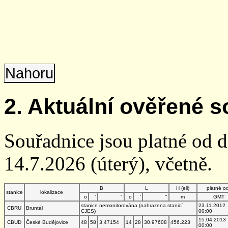
Nahoru
2. Aktuální ověřené s
Souřadnice jsou platné od 
14.7.2026 (úterý), včetně.
B
L
H (ell)
platné o
stanice
lokalizace
o
'
"
o
'
"
m
GMT
stanice nemonitorována (nahrazena stanicí
23.11.2012
CBRU
Bruntál
CJES)
00:00
15.04.2013
CBUD
České Budějovice
48
58
3.47154
14
28
30.97608
456.223
00:00