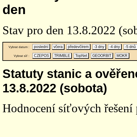
den
Stav pro den 13.8.2022 (so
poslední
včera
předevčírem
-3 dny
-4 dny
-5 dnů
Vybrat datum :
CZEPOS
TRIMBLE
TopNet
GEOORBIT
MOKR
Vybrat síť :
Statuty stanic a ověře
13.8.2022 (sobota)
Hodnocení síťových řešení p