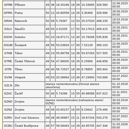
22.06.2025
GPRB
Příbram
49
38
18.30189
18
09
10.33695
328.580
00:00
28.06.2020
GPRG
Praha
50
12
43.80558
14
26
3.30466
328.696
00:00
18.03.2018
GRAK
Rakovník
50
09
5.76397
13
53
25.07520
498.235
00:00
20.06.2021
GSLV
Slavičín
49
05
4.51535
17
52
54.17613
409.415
00:00
20.06.2021
GSOK
Sokolov
50
10
18.87171
12
40
15.78269
535.839
00:00
22.06.2025
GSUM
Šumperk
49
56
53.03834
17
00
7.52129
369.103
00:00
20.06.2021
GTAB
Tábor
49
23
55.99758
14
38
53.97263
527.505
00:00
28.06.2020
GTRE
Česká Třebová
49
54
47.96000
16
26
0.15666
446.859
00:00
02.08.2020
GTRI
Třinec
49
40
56.72527
18
39
8.79855
365.604
00:00
03.07.2022
GVIM
Vimperk
49
03
20.09684
13
46
47.24993
743.699
00:00
stanice nemonitorována (činnost stanice
01.10.2018
GZLN
Zlín
ukončena)
00:00
22.11.2021
GZAC
Žacléř
50
40
5.74298
15
55
40.98588
637.622
00:00
stanice nemonitorována (nahrazena stanicí
30.03.2019
GZNO
Znojmo
GZN2)
00:00
20.06.2021
GZN2
Znojmo
48
49
43.60157
16
05
9.23642
279.466
00:00
03.07.2022
GZRU
Zruč nad Sázavou
49
48
48.06967
15
11
18.87244
543.279
00:00
31.05.2026
GCBU
České Budějovice
48
57
59.08493
14
28
44.95705
447.346
00:00