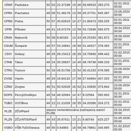
02.01.2011
CPAR
Pardubice
50
02
22.37198
15
46
59.68533
283.270
00:00
23.06.2024
CPRA
Prachatice
49
00
51.48178
13
59
45.37701
645.397
00:00
02.01.2011
CPRG
Praha
50
07
30.82619
14
27
21.80473
356.025
00:00
30.04.2023
CPRI
Příbram
49
41
16.07279
13
59
53.72838
583.675
00:00
28.06.2020
CRAK
Rakovník
50
06
8.60182
13
43
45.25330
381.872
00:00
02.01.2011
CSUM
Šumperk
49
57
53.16941
16
58
51.44527
378.365
00:00
01.02.2015
CSVI
Svitavy
49
45
28.15413
16
28
16.70846
498.442
00:00
02.01.2011
CTAB
Tábor
49
24
35.26837
14
40
48.78739
496.233
00:00
23.06.2024
CTRU
Trutnov
50
33
45.51706
15
54
30.41233
478.595
00:00
02.01.2011
CVSE
Vsetín
49
20
16.84132
17
59
27.64664
407.325
00:00
23.06.2024
CZNO
Znojmo
48
51
50.52628
16
02
21.03940
373.844
00:00
02.01.2011
GOPE
Pecný/Ondřejov
49
54
49.32664
14
47
8.22564
592.602
00:00
02.01.2011
TUBO
VUT/Brno
49
12
21.21026
16
35
34.20396
324.272
00:00
stanice nemonitorována (nahrazena stanicí
26.04.2015
PLZE
ZČU/Plzeň
PLZN)
00:00
31.05.2026
PLZN
ZČU-NTIS/Plzeň
49
43
35.67411
13
21
6.60744
425.227
00:00
01.02.2015
VSBO
VŠB-TUO/Ostrava
49
50
0.64983
18
09
49.79861
340.895
00:00