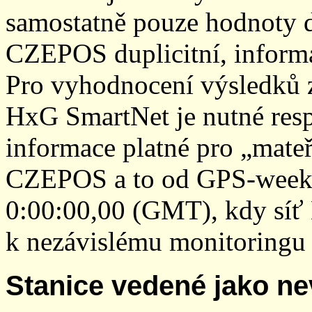
samostatně pouze hodnoty den
CZEPOS duplicitní, inform
Pro vyhodnocení výsledků z
HxG SmartNet je nutné resp
informace platné pro „mateř
CZEPOS a to od GPS-week 2
0:00:00,00 (GMT), kdy sí
k nezávislému monitoringu 
Stanice vedené jako ne