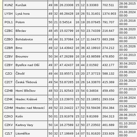
28.06.2015
KUNZ
Kunžak
49
06
26.23308
15
12
3.33383
702.511
00:00
23.06.2024
LYSH
Lysá hora
49
32
46.28428
18
26
51.31401
1374.903
00:00
15.05.2016
POL1
Polom
50
21
0.54514
16
19
20.07645
791.707
00:00
28.06.2020
CZBC
Břeclav
48
45
15.02799
16
53
23.74339
216.647
00:00
01.02.2015
CZBO
Bohdalovice
48
44
31.37084
14
17
11.04473
683.268
00:00
31.05.2026
CZBR
Brno
49
12
14.43942
16
36
42.19910
274.212
00:00
27.03.2013
CZBV
Broumov
50
34
47.26289
16
19
43.98589
478.850
00:00
30.04.2023
CZBY
Bystřice nad Olší
49
37
47.42437
18
44
2.01592
432.177
00:00
23.06.2024
CZCI
Čihošť
49
44
33.95571
15
20
27.37723
588.132
00:00
23.06.2024
CZCT
Česká Třebová
49
54
53.87265
16
26
14.33870
415.369
00:00
27.03.2013
CZHB
Horní Břečkov
48
53
21.92543
15
54
0.34834
459.450
00:00
23.06.2024
CZHK
Hradec Králové
50
13
13.23970
15
52
23.18951
293.034
00:00
23.06.2024
CZHM
Hradec nad Moravicí
49
52
22.24422
17
52
53.59436
354.384
00:00
28.06.2015
CZKO
Kolín
50
01
23.91978
15
12
9.81069
264.313
00:00
01.10.2010
CZKV
Karlovy Vary
50
14
16.27589
12
50
27.23502
461.689
00:00
01.10.2010
CZLT
Litoměřice
50
32
17.19849
14
07
51.91620
233.929
00:00