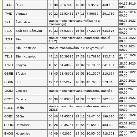
04.12.2016
TUPI
Úpice
50
30
25.67415
16
00
39.35576
468.105
00:00
04.12.2016
TVID
Vidnava
50
22
22.53431
17
11
7.56632
291.736
00:00
stanice nemonitorována (vyřazena z
06.08.2023
TZAL
Žalhostice
monitoringu)
00:00
04.12.2016
TZD2
Žďár nad Sázavou
49
33
36.03082
15
56
37.22076
644.675
00:00
stanice nemonitorována (nahrazena stanicí
01.01.2022
TZLI
Zlín
TZL2)
00:00
25.08.2024
TZL2
Zlín - Kostelec
stanice monitorována, ale nevyhovující
00:00
31.05.2026
TZL3
Zlín - Kostelec
49
13
16.39339
17
39
41.76370
333.749
00:00
28.06.2020
TZNO
Znojmo
48
51
54.48922
16
02
53.73356
341.681
00:00
03.07.2022
GBRE
Břeclav
48
45
28.48601
16
53
39.15967
210.674
00:00
20.06.2021
GBRN
Brno
49
12
4.25267
16
36
43.76662
273.346
00:00
09.11.2025
GCIM
Čimelice
stanice nemonitorována (nahrazena stanicí )
00:00
20.06.2021
GCET
Cetviny
48
36
56.03780
14
32
55.37365
702.488
00:00
stanice nemonitorována (nahrazena stanicí
22.03.2026
GDEC
Děčín
GDE2)
00:00
22.03.2026
GDE2
Děčín
50
46
44.65552
14
12
58.47460
199.626
00:00
03.07.2022
GDOM
Domažlice
49
26
23.35751
12
55
52.65600
483.023
00:00
22.06.2025
GHOS
Hostomice
49
49
4.02096
14
02
20.05460
418.603
00:00