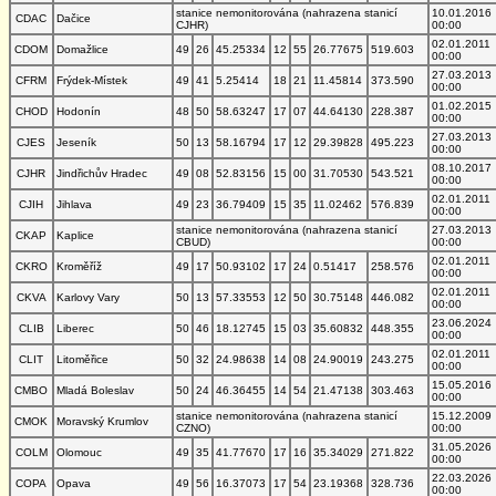
stanice nemonitorována (nahrazena stanicí
10.01.2016
CDAC
Dačice
CJHR)
00:00
02.01.2011
CDOM
Domažlice
49
26
45.25334
12
55
26.77675
519.603
00:00
27.03.2013
CFRM
Frýdek-Místek
49
41
5.25414
18
21
11.45814
373.590
00:00
01.02.2015
CHOD
Hodonín
48
50
58.63247
17
07
44.64130
228.387
00:00
27.03.2013
CJES
Jeseník
50
13
58.16794
17
12
29.39828
495.223
00:00
08.10.2017
CJHR
Jindřichův Hradec
49
08
52.83156
15
00
31.70530
543.521
00:00
02.01.2011
CJIH
Jihlava
49
23
36.79409
15
35
11.02462
576.839
00:00
stanice nemonitorována (nahrazena stanicí
27.03.2013
CKAP
Kaplice
CBUD)
00:00
02.01.2011
CKRO
Kroměříž
49
17
50.93102
17
24
0.51417
258.576
00:00
02.01.2011
CKVA
Karlovy Vary
50
13
57.33553
12
50
30.75148
446.082
00:00
23.06.2024
CLIB
Liberec
50
46
18.12745
15
03
35.60832
448.355
00:00
02.01.2011
CLIT
Litoměřice
50
32
24.98638
14
08
24.90019
243.275
00:00
15.05.2016
CMBO
Mladá Boleslav
50
24
46.36455
14
54
21.47138
303.463
00:00
stanice nemonitorována (nahrazena stanicí
15.12.2009
CMOK
Moravský Krumlov
CZNO)
00:00
31.05.2026
COLM
Olomouc
49
35
41.77670
17
16
35.34029
271.822
00:00
22.03.2026
COPA
Opava
49
56
16.37073
17
54
23.19368
328.736
00:00