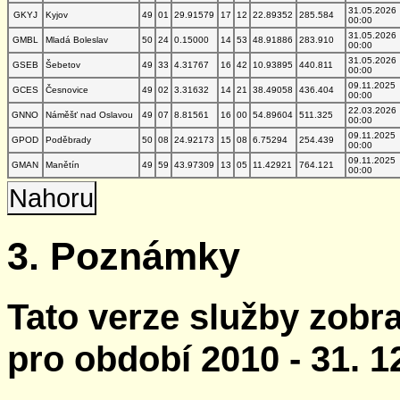
31.05.2026
GKYJ
Kyjov
49
01
29.91579
17
12
22.89352
285.584
00:00
31.05.2026
GMBL
Mladá Boleslav
50
24
0.15000
14
53
48.91886
283.910
00:00
31.05.2026
GSEB
Šebetov
49
33
4.31767
16
42
10.93895
440.811
00:00
09.11.2025
GCES
Česnovice
49
02
3.31632
14
21
38.49058
436.404
00:00
22.03.2026
GNNO
Náměšť nad Oslavou
49
07
8.81561
16
00
54.89604
511.325
00:00
09.11.2025
GPOD
Poděbrady
50
08
24.92173
15
08
6.75294
254.439
00:00
09.11.2025
GMAN
Manětín
49
59
43.97309
13
05
11.42921
764.121
00:00
Nahoru
3. Poznámky
Tato verze služby zobr
pro období 2010 - 31. 1