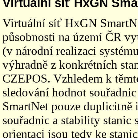
Virtuální síť HxGN Sma
Virtuální síť HxGN SmartN
působnosti na území ČR vyu
(v národní realizaci systé
výhradně z konkrétních stani
CZEPOS. Vzhledem k těmto
sledování hodnot souřadnic 
SmartNet pouze duplicitně
souřadnic a stability stani
orientaci jsou tedy ke sta