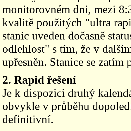
monitorovném dni, mezi 8:
kvalitě použitých "ultra ra
stanic uveden dočasně stat
odlehlost" s tím, že v další
upřesněn. Stanice se zatím
2. Rapid řešení
Je k dispozici druhý kalen
obvykle v průběhu dopoledne
definitivní.