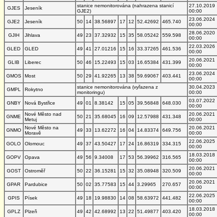
stanice nemonitorována (nahrazena stanicí
27.10.2019
GJES
Jeseník
GJE2)
00:00
23.06.2024
GJE2
Jeseník
50
14
38.56897
17
12
52.42692
465.740
00:00
28.06.2020
GJIH
Jihlava
49
23
37.32932
15
35
58.05242
559.598
00:00
22.03.2026
GLED
GLED
49
41
27.01216
15
16
33.37265
461.536
00:00
20.06.2021
GLIB
Liberec
50
46
15.22493
15
03
16.65384
431.399
00:00
23.06.2024
GMOS
Most
50
29
41.92265
13
38
59.69067
403.441
00:00
stanice nemonitorována (vyřazena z
30.04.2023
GMPL
Rokytno
monitoringu)
00:00
03.07.2022
GNBY
Nová Bystřice
49
01
8.38142
15
05
39.56848
648.030
00:00
Nové Město nad
20.06.2021
GNME
50
21
35.68045
16
09
12.57988
431.348
Metuj
00:00
Nové Město na
20.06.2021
GNMO
49
33
13.62272
16
04
14.83374
649.756
Moravě
00:00
22.06.2025
GOLO
Olomouc
49
37
43.50427
17
24
16.86319
334.315
00:00
18.03.2018
GOPV
Opava
49
56
9.34008
17
53
56.39962
316.565
00:00
20.06.2021
GOST
Ostroměř
50
22
36.15281
15
32
35.08948
320.509
00:00
20.06.2021
GPAR
Pardubice
50
02
35.77583
15
44
3.29965
270.657
00:00
22.06.2025
GPIS
Písek
49
18
19.98830
14
08
58.63972
441.482
00:00
18.03.2018
GPLZ
Plzeň
49
42
42.68992
13
22
51.49877
403.420
00:00