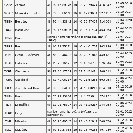
15.05.2016
CZZA
Zašová
49
29
16.89175
18
02
29.79474
416.842
00:00
08.10.2017
MOKR
Moravský Krumlov
49
02
36.86148
16
18
22.03634
327.157
00:00
30.04.2023
TBEN
Benešov
49
46
44.83842
14
40
55.47454
414.968
00:00
30.04.2023
TBOS
Boskovice
49
29
16.09995
16
38
16.11693
453.963
00:00
stanice nemonitorována (nahrazena stanicí
23.07.2017
TBRN
Brno
TBR2)
00:00
18.03.2018
TBR2
Brno
49
10
18.75211
16
40
44.01704
303.826
00:00
30.04.2023
TCBU
České Budějovice
48
58
33.46492
14
29
33.71843
449.437
00:00
30.04.2023
THAB
Habartov
50
11
7.61639
12
33
8.32478
576.346
00:00
04.12.2016
TCHM
Chomutov
50
27
26.17593
13
24
5.45441
406.613
00:00
23.06.2024
TCHO
Chotěboř
49
42
42.06217
15
40
21.54256
603.954
00:00
04.12.2016
TJES
Jeseník nad Odrou
49
36
53.64038
17
54
15.83219
314.918
00:00
04.12.2016
TKRN
Krnov
50
05
29.93084
17
41
1.37384
374.732
00:00
23.06.2024
TLIT
Litoměřice
50
32
31.75997
14
08
41.28217
244.753
00:00
stanice nemonitorována (vyřazena z
01.01.2022
TLUB
Luby
monitoringu)
00:00
04.12.2016
TMIL
Milevsko
49
26
26.40547
14
22
40.22949
506.078
00:00
04.12.2016
TMLA
Mladějov
49
49
30.27038
16
35
18.70238
467.030
00:00