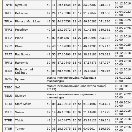
04.12.2016
TNYM
Nymburk
50
11
29.54648
15
03
34.25302
248.331
00:00
30.04.2023
TPEL
Pelhřimov
49
26
17.75289
15
12
31.97047
613.566
00:00
22.06.2025
TPLA
Planá u Mar. Lázní
49
51
44.75558
12
43
46.16283
541.796
00:00
31.05.2026
TPR2
Prostějov
49
28
13.26972
17
06
41.42488
280.981
00:00
04.12.2016
TPRA
Praha
50
07
5.05736
14
27
49.00590
294.332
00:00
22.06.2025
TPZ2
Plzeň
49
43
57.09898
13
18
46.41203
455.247
00:00
04.12.2016
TRAT
Ratíškovice
48
55
27.60466
17
09
38.83183
265.012
00:00
18.03.2018
TRK2
Rakovník
50
06
37.19449
13
43
37.17376
427.767
00:00
Rychnov nad
04.12.2016
TRNK
50
09
58.55996
16
16
15.13839
370.016
Kněžnou
00:00
stanice nemonitorována (vyřazena z
01.01.2022
TRYN
Rynárec
monitoringu)
00:00
stanice nemonitorována (nahrazena stanicí
09.11.2018
TSEC
Seč
TCHO)
00:00
stanice nemonitorována (vyřazena z
01.01.2022
TSLU
Šluknov
monitoringu)
00:00
23.06.2024
TSTA
Staré Město
50
09
44.39910
16
56
51.94082
603.491
00:00
04.12.2016
TSUS
Sušice
49
14
46.15294
13
32
21.14694
517.295
00:00
04.12.2016
TTRE
Třebíč
49
12
14.54875
15
52
43.18122
529.261
00:00
04.12.2016
TTUR
Turnov
50
35
18.60975
15
08
9.49601
310.620
00:00