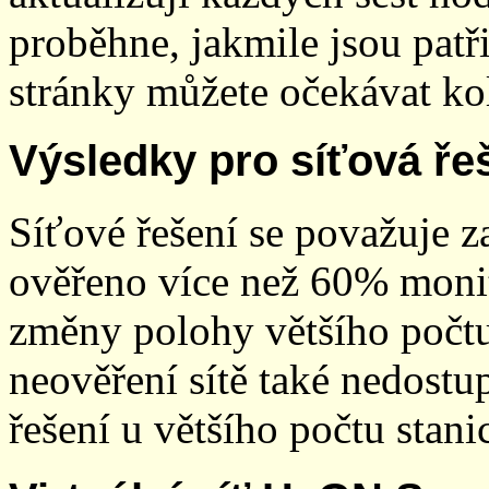
proběhne, jakmile jsou patř
stránky můžete očekávat kol
Výsledky pro síťová ře
Síťové řešení se považuje z
ověřeno více než 60% monit
změny polohy většího počt
neověření sítě také nedostu
řešení u většího počtu stani