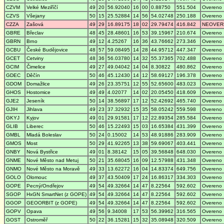
CZVM
Velké Meziříčí
49
20
56.92040
16
00
0.88750
551.504
Overeno
CZVS
Všejany
50
15
25.52884
14
56
54.02748
250.188
Overeno
CZZA
Zašová
49
29
16.89175
18
02
29.79474
416.842
NEOVER
GBRE
Břeclav
48
45
28.48601
16
53
39.15967
210.674
Overeno
GBRN
Brno
49
12
4.25267
16
36
43.76662
273.346
Overeno
GCBU
České Budějovice
48
57
59.08495
14
28
44.95712
447.347
Overeno
GCET
Cetviny
48
36
56.03780
14
32
55.37365
702.488
Overeno
GCIM
Čimelice
49
27
49.04042
14
04
8.30822
480.862
Overeno
GDEC
Děčín
50
46
45.12430
14
12
58.69127
196.378
Overeno
GDOM
Domažlice
49
26
23.35751
12
55
52.65600
483.023
Overeno
GHOS
Hostomice
49
49
4.02077
14
02
20.05450
418.609
Overeno
GJE2
Jeseník
50
14
38.56897
17
12
52.42692
465.740
Overeno
GJIH
Jihlava
49
23
37.32932
15
35
58.05242
559.598
Overeno
GKYJ
Kyjov
49
01
29.91581
17
12
22.89354
285.584
Overeno
GLIB
Liberec
50
46
15.22493
15
03
16.65384
431.399
Overeno
GMBL
Mladá Boleslav
50
24
0.15002
14
53
48.91886
283.909
Overeno
GMOS
Most
50
29
41.92265
13
38
59.69067
403.441
Overeno
GNBY
Nová Bystřice
49
01
8.38142
15
05
39.56848
648.030
Overeno
GNME
Nové Město nad Metuj
50
21
35.68045
16
09
12.57988
431.348
Overeno
GNMO
Nové Město na Moravě
49
33
13.62272
16
04
14.83374
649.756
Overeno
GOLO
Olomouc
49
37
43.50409
17
24
16.86317
334.303
Overeno
GOPE
Pecný/Ondřejov
49
54
49.32664
14
47
8.22564
592.602
Overeno
SGOP
HxGN SmartNet (z GOPE)
49
54
49.32664
14
47
8.22564
592.602
Overeno
GGOP
GEOORBIT (z GOPE)
49
54
49.32664
14
47
8.22564
592.602
Overeno
GOPV
Opava
49
56
9.34008
17
53
56.39962
316.565
Overeno
GOST
Ostroměř
50
22
36.15281
15
32
35.08948
320.509
Overeno