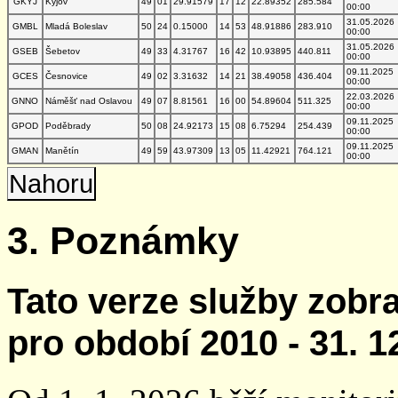
GKYJ
Kyjov
49
01
29.91579
17
12
22.89352
285.584
00:00
31.05.2026
GMBL
Mladá Boleslav
50
24
0.15000
14
53
48.91886
283.910
00:00
31.05.2026
GSEB
Šebetov
49
33
4.31767
16
42
10.93895
440.811
00:00
09.11.2025
GCES
Česnovice
49
02
3.31632
14
21
38.49058
436.404
00:00
22.03.2026
GNNO
Náměšť nad Oslavou
49
07
8.81561
16
00
54.89604
511.325
00:00
09.11.2025
GPOD
Poděbrady
50
08
24.92173
15
08
6.75294
254.439
00:00
09.11.2025
GMAN
Manětín
49
59
43.97309
13
05
11.42921
764.121
00:00
Nahoru
3. Poznámky
Tato verze služby zobr
pro období 2010 - 31. 1