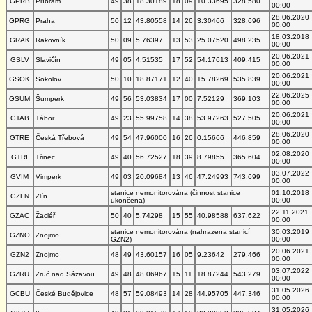
GPRB
Příbram
49
38
18.30189
18
09
10.33695
328.580
00:00
28.06.2020
GPRG
Praha
50
12
43.80558
14
26
3.30466
328.696
00:00
18.03.2018
GRAK
Rakovník
50
09
5.76397
13
53
25.07520
498.235
00:00
20.06.2021
GSLV
Slavičín
49
05
4.51535
17
52
54.17613
409.415
00:00
20.06.2021
GSOK
Sokolov
50
10
18.87171
12
40
15.78269
535.839
00:00
22.06.2025
GSUM
Šumperk
49
56
53.03834
17
00
7.52129
369.103
00:00
20.06.2021
GTAB
Tábor
49
23
55.99758
14
38
53.97263
527.505
00:00
28.06.2020
GTRE
Česká Třebová
49
54
47.96000
16
26
0.15666
446.859
00:00
02.08.2020
GTRI
Třinec
49
40
56.72527
18
39
8.79855
365.604
00:00
03.07.2022
GVIM
Vimperk
49
03
20.09684
13
46
47.24993
743.699
00:00
stanice nemonitorována (činnost stanice
01.10.2018
GZLN
Zlín
ukončena)
00:00
22.11.2021
GZAC
Žacléř
50
40
5.74298
15
55
40.98588
637.622
00:00
stanice nemonitorována (nahrazena stanicí
30.03.2019
GZNO
Znojmo
GZN2)
00:00
20.06.2021
GZN2
Znojmo
48
49
43.60157
16
05
9.23642
279.466
00:00
03.07.2022
GZRU
Zruč nad Sázavou
49
48
48.06967
15
11
18.87244
543.279
00:00
31.05.2026
GCBU
České Budějovice
48
57
59.08493
14
28
44.95705
447.346
00:00
31.05.2026