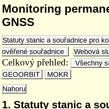
Monitoring permane
GNSS
Statuty stanic a souřadnice pro 
ověřené souřadnice
Webová s
Celkový přehled:
Všechny s
GEOORBIT
MOKR
Nahoru
1. Statuty stanic a s