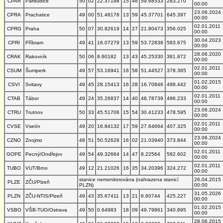
CPAR
Pardubice
50
02
22.37198
15
46
59.68533
283.270
00:00
23.06.2024
CPRA
Prachatice
49
00
51.48178
13
59
45.37701
645.397
00:00
02.01.2011
CPRG
Praha
50
07
30.82619
14
27
21.80473
356.025
00:00
30.04.2023
CPRI
Příbram
49
41
16.07279
13
59
53.72838
583.675
00:00
28.06.2020
CRAK
Rakovník
50
06
8.60182
13
43
45.25330
381.872
00:00
02.01.2011
CSUM
Šumperk
49
57
53.16941
16
58
51.44527
378.365
00:00
01.02.2015
CSVI
Svitavy
49
45
28.15413
16
28
16.70846
498.442
00:00
02.01.2011
CTAB
Tábor
49
24
35.26837
14
40
48.78739
496.233
00:00
23.06.2024
CTRU
Trutnov
50
33
45.51706
15
54
30.41233
478.595
00:00
02.01.2011
CVSE
Vsetín
49
20
16.84132
17
59
27.64664
407.325
00:00
23.06.2024
CZNO
Znojmo
48
51
50.52628
16
02
21.03940
373.844
00:00
02.01.2011
GOPE
Pecný/Ondřejov
49
54
49.32664
14
47
8.22564
592.602
00:00
02.01.2011
TUBO
VUT/Brno
49
12
21.21026
16
35
34.20396
324.272
00:00
stanice nemonitorována (nahrazena stanicí
26.04.2015
PLZE
ZČU/Plzeň
PLZN)
00:00
31.05.2026
PLZN
ZČU-NTIS/Plzeň
49
43
35.67411
13
21
6.60744
425.227
00:00
01.02.2015
VSBO
VŠB-TUO/Ostrava
49
50
0.64983
18
09
49.79861
340.895
00:00
28.06.2015