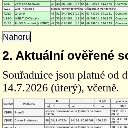
TZD2
Žďár nad Sázavou
49
33
36.03082
15
56
37.22076
644.675
Overeno
TZL2
Zlín - Kostelec
stanice nemonitorována (vyřazena z monitoringu)
TZNO
Znojmo
48
51
54.48922
16
02
53.73356
341.681
Overeno
VSBO
VŠB-TUO/Ostrava
49
50
0.64983
18
09
49.79861
340.895
Overeno
SVSB
HxGN SmartNet (z VSBO)
49
50
0.64983
18
09
49.79861
340.895
Overeno
Nahoru
2. Aktuální ověřené s
Souřadnice jsou platné od 
14.7.2026 (úterý), včetně.
B
L
H (ell)
platné o
stanice
lokalizace
o
'
"
o
'
"
m
GMT
stanice nemonitorována (nahrazena stanicí
23.11.2012
CBRU
Bruntál
CJES)
00:00
15.04.2013
CBUD
České Budějovice
48
58
3.47154
14
28
30.97608
456.223
00:00
stanice nemonitorována (nahrazena stanicí
10.01.2016