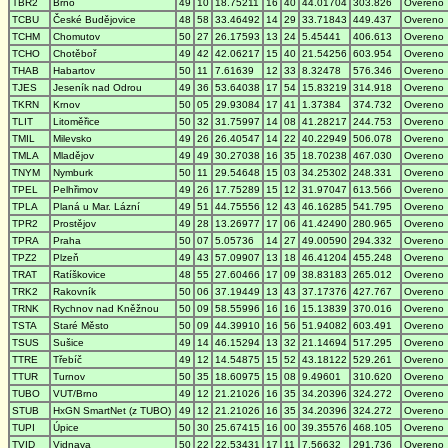
TBR2
Brno
49
10
18.75211
16
40
44.01704
303.826
Overeno
TCBU
České Budějovice
48
58
33.46492
14
29
33.71843
449.437
Overeno
TCHM
Chomutov
50
27
26.17593
13
24
5.45441
406.613
Overeno
TCHO
Chotěboř
49
42
42.06217
15
40
21.54256
603.954
Overeno
THAB
Habartov
50
11
7.61639
12
33
8.32478
576.346
Overeno
TJES
Jeseník nad Odrou
49
36
53.64038
17
54
15.83219
314.918
Overeno
TKRN
Krnov
50
05
29.93084
17
41
1.37384
374.732
Overeno
TLIT
Litoměřice
50
32
31.75997
14
08
41.28217
244.753
Overeno
TMIL
Milevsko
49
26
26.40547
14
22
40.22949
506.078
Overeno
TMLA
Mladějov
49
49
30.27038
16
35
18.70238
467.030
Overeno
TNYM
Nymburk
50
11
29.54648
15
03
34.25302
248.331
Overeno
TPEL
Pelhřimov
49
26
17.75289
15
12
31.97047
613.566
Overeno
TPLA
Planá u Mar. Lázní
49
51
44.75556
12
43
46.16285
541.795
Overeno
TPR2
Prostějov
49
28
13.26977
17
06
41.42490
280.965
Overeno
TPRA
Praha
50
07
5.05736
14
27
49.00590
294.332
Overeno
TPZ2
Plzeň
49
43
57.09907
13
18
46.41204
455.248
Overeno
TRAT
Ratíškovice
48
55
27.60466
17
09
38.83183
265.012
Overeno
TRK2
Rakovník
50
06
37.19449
13
43
37.17376
427.767
Overeno
TRNK
Rychnov nad Kněžnou
50
09
58.55996
16
16
15.13839
370.016
Overeno
TSTA
Staré Město
50
09
44.39910
16
56
51.94082
603.491
Overeno
TSUS
Sušice
49
14
46.15294
13
32
21.14694
517.295
Overeno
TTRE
Třebíč
49
12
14.54875
15
52
43.18122
529.261
Overeno
TTUR
Turnov
50
35
18.60975
15
08
9.49601
310.620
Overeno
TUBO
VUT/Brno
49
12
21.21026
16
35
34.20396
324.272
Overeno
STUB
HxGN SmartNet (z TUBO)
49
12
21.21026
16
35
34.20396
324.272
Overeno
TUPI
Úpice
50
30
25.67415
16
00
39.35576
468.105
Overeno
TVID
Vidnava
50
22
22.53431
17
11
7.56632
291.736
Overeno