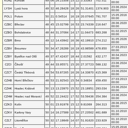
KUNZ
Kunžak
49
06
26.23308
15
12
3.33383
702.511
00:00
23.06.2024
LYSH
Lysá hora
49
32
46.28428
18
26
51.31401
1374.903
00:00
15.05.2016
POL1
Polom
50
21
0.54514
16
19
20.07645
791.707
00:00
28.06.2020
CZBC
Břeclav
48
45
15.02799
16
53
23.74339
216.647
00:00
01.02.2015
CZBO
Bohdalovice
48
44
31.37084
14
17
11.04473
683.268
00:00
31.05.2026
CZBR
Brno
49
12
14.43942
16
36
42.19910
274.212
00:00
27.03.2013
CZBV
Broumov
50
34
47.26289
16
19
43.98589
478.850
00:00
30.04.2023
CZBY
Bystřice nad Olší
49
37
47.42437
18
44
2.01592
432.177
00:00
23.06.2024
CZCI
Čihošť
49
44
33.95571
15
20
27.37723
588.132
00:00
23.06.2024
CZCT
Česká Třebová
49
54
53.87265
16
26
14.33870
415.369
00:00
27.03.2013
CZHB
Horní Břečkov
48
53
21.92543
15
54
0.34834
459.450
00:00
23.06.2024
CZHK
Hradec Králové
50
13
13.23970
15
52
23.18951
293.034
00:00
23.06.2024
CZHM
Hradec nad Moravicí
49
52
22.24422
17
52
53.59436
354.384
00:00
28.06.2015
CZKO
Kolín
50
01
23.91978
15
12
9.81069
264.313
00:00
01.10.2010
CZKV
Karlovy Vary
50
14
16.27589
12
50
27.23502
461.689
00:00
01.10.2010
CZLT
Litoměřice
50
32
17.19849
14
07
51.91620
233.929
00:00
15.05.2016