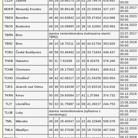
CZZA
Zašová
49
29
16.89175
18
02
29.79474
416.842
00:00
08.10.2017
MOKR
Moravský Krumlov
49
02
36.86148
16
18
22.03634
327.157
00:00
30.04.2023
TBEN
Benešov
49
46
44.83842
14
40
55.47454
414.968
00:00
30.04.2023
TBOS
Boskovice
49
29
16.09995
16
38
16.11693
453.963
00:00
stanice nemonitorována (nahrazena stanicí
23.07.2017
TBRN
Brno
TBR2)
00:00
18.03.2018
TBR2
Brno
49
10
18.75211
16
40
44.01704
303.826
00:00
30.04.2023
TCBU
České Budějovice
48
58
33.46492
14
29
33.71843
449.437
00:00
30.04.2023
THAB
Habartov
50
11
7.61639
12
33
8.32478
576.346
00:00
04.12.2016
TCHM
Chomutov
50
27
26.17593
13
24
5.45441
406.613
00:00
23.06.2024
TCHO
Chotěboř
49
42
42.06217
15
40
21.54256
603.954
00:00
04.12.2016
TJES
Jeseník nad Odrou
49
36
53.64038
17
54
15.83219
314.918
00:00
04.12.2016
TKRN
Krnov
50
05
29.93084
17
41
1.37384
374.732
00:00
23.06.2024
TLIT
Litoměřice
50
32
31.75997
14
08
41.28217
244.753
00:00
stanice nemonitorována (vyřazena z
01.01.2022
TLUB
Luby
monitoringu)
00:00
04.12.2016
TMIL
Milevsko
49
26
26.40547
14
22
40.22949
506.078
00:00
04.12.2016
TMLA
Mladějov
49
49
30.27038
16
35
18.70238
467.030
00:00
04.12.2016