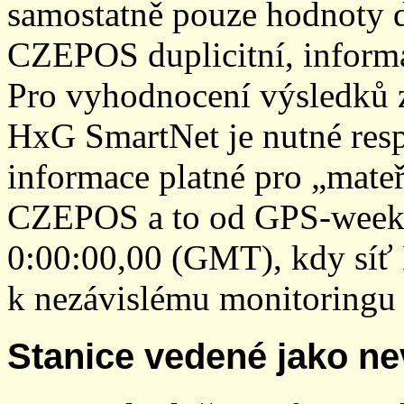
samostatně pouze hodnoty den
CZEPOS duplicitní, inform
Pro vyhodnocení výsledků z
HxG SmartNet je nutné resp
informace platné pro „mateř
CZEPOS a to od GPS-week 2
0:00:00,00 (GMT), kdy sí
k nezávislému monitoringu 
Stanice vedené jako ne