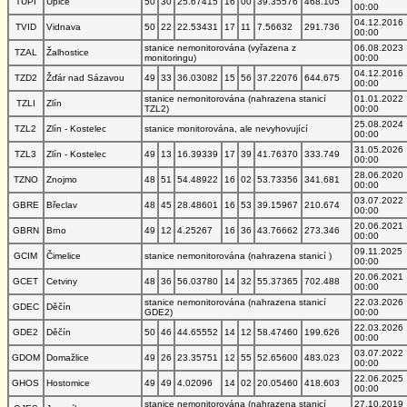
TUPI
Úpice
50
30
25.67415
16
00
39.35576
468.105
00:00
04.12.2016
TVID
Vidnava
50
22
22.53431
17
11
7.56632
291.736
00:00
stanice nemonitorována (vyřazena z
06.08.2023
TZAL
Žalhostice
monitoringu)
00:00
04.12.2016
TZD2
Žďár nad Sázavou
49
33
36.03082
15
56
37.22076
644.675
00:00
stanice nemonitorována (nahrazena stanicí
01.01.2022
TZLI
Zlín
TZL2)
00:00
25.08.2024
TZL2
Zlín - Kostelec
stanice monitorována, ale nevyhovující
00:00
31.05.2026
TZL3
Zlín - Kostelec
49
13
16.39339
17
39
41.76370
333.749
00:00
28.06.2020
TZNO
Znojmo
48
51
54.48922
16
02
53.73356
341.681
00:00
03.07.2022
GBRE
Břeclav
48
45
28.48601
16
53
39.15967
210.674
00:00
20.06.2021
GBRN
Brno
49
12
4.25267
16
36
43.76662
273.346
00:00
09.11.2025
GCIM
Čimelice
stanice nemonitorována (nahrazena stanicí )
00:00
20.06.2021
GCET
Cetviny
48
36
56.03780
14
32
55.37365
702.488
00:00
stanice nemonitorována (nahrazena stanicí
22.03.2026
GDEC
Děčín
GDE2)
00:00
22.03.2026
GDE2
Děčín
50
46
44.65552
14
12
58.47460
199.626
00:00
03.07.2022
GDOM
Domažlice
49
26
23.35751
12
55
52.65600
483.023
00:00
22.06.2025
GHOS
Hostomice
49
49
4.02096
14
02
20.05460
418.603
00:00
stanice nemonitorována (nahrazena stanicí
27.10.2019