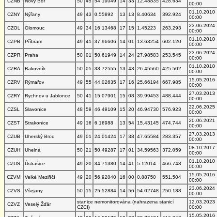
CZNB
Nový Bor
50
45
54.19049
14
33
12.48835
428.634
00:00
01.10.2010
CZNY
Nýřany
49
43
0.55892
13
13
8.40634
392.924
00:00
23.06.2024
CZOL
Olomouc
49
34
16.13468
17
15
1.45223
263.293
00:00
01.10.2010
CZPB
Příbram
49
41
37.96606
14
01
13.63254
602.120
00:00
23.06.2024
CZPR
Praha
50
01
50.61949
14
24
27.98583
253.545
00:00
01.10.2010
CZRA
Rakovník
50
05
38.72555
13
43
26.45560
425.502
00:00
15.05.2016
CZRV
Rýmařov
49
55
44.02635
17
16
25.66194
667.985
00:00
27.03.2013
CZRY
Rychnov u Jablonce
50
41
15.07901
15
08
39.99453
488.444
00:00
22.06.2025
CZSL
Slavonice
48
59
46.49109
15
20
46.94730
576.923
00:00
20.06.2021
CZST
Strakonice
49
16
6.16988
13
54
15.43145
474.744
00:00
27.03.2013
CZUB
Uherský Brod
49
01
24.01424
17
38
47.65584
283.357
00:00
08.10.2017
CZUH
Uhelná
50
21
50.49287
17
01
34.59563
372.059
00:00
01.10.2010
CZUS
Ústrašice
49
20
34.71380
14
41
5.12014
466.748
00:00
15.05.2016
CZVM
Velké Meziříčí
49
20
56.92040
16
00
0.88750
551.504
00:00
23.06.2024
CZVS
Všejany
50
15
25.52884
14
56
54.02748
250.188
00:00
stanice nemonitorována (nahrazena stanicí
12.03.2023
CZVZ
Veselý Žďár
CZCI)
00:00
15.05.2016