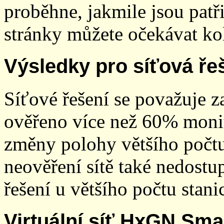
proběhne, jakmile jsou patř
stránky můžete očekávat kol
Výsledky pro síťová ře
Síťové řešení se považuje z
ověřeno více než 60% monit
změny polohy většího počt
neověření sítě také nedostu
řešení u většího počtu stani
Virtuální síť HxGN Sma