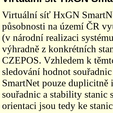
Virtuální síť HxGN SmartN
působnosti na území ČR vyu
(v národní realizaci systé
výhradně z konkrétních stani
CZEPOS. Vzhledem k těmto
sledování hodnot souřadnic 
SmartNet pouze duplicitně
souřadnic a stability stani
orientaci jsou tedy ke sta