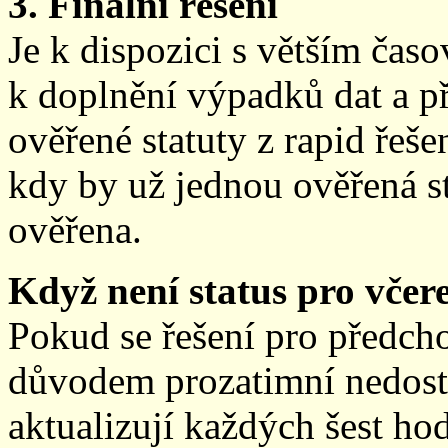
3. Finální řešení
Je k dispozici s větším ča
k doplnění výpadků dat a př
ověřené statuty z rapid řeše
kdy by už jednou ověřená st
ověřena.
Když není status pro včere
Pokud se řešení pro předch
důvodem prozatimní nedostup
aktualizují každých šest h