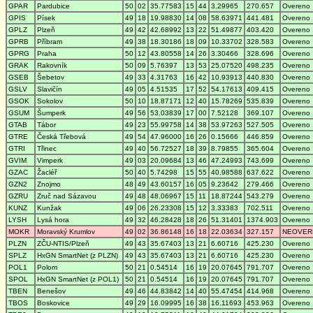
GPAR
Pardubice
50
02
35.77583
15
44
3.29965
270.657
Overeno
GPIS
Písek
49
18
19.98830
14
08
58.63971
441.481
Overeno
GPLZ
Plzeň
49
42
42.68992
13
22
51.49877
403.420
Overeno
GPRB
Příbram
49
38
18.30186
18
09
10.33702
328.583
Overeno
GPRG
Praha
50
12
43.80558
14
26
3.30466
328.696
Overeno
GRAK
Rakovník
50
09
5.76397
13
53
25.07520
498.235
Overeno
GSEB
Šebetov
49
33
4.31763
16
42
10.93913
440.830
Overeno
GSLV
Slavičín
49
05
4.51535
17
52
54.17613
409.415
Overeno
GSOK
Sokolov
50
10
18.87171
12
40
15.78269
535.839
Overeno
GSUM
Šumperk
49
56
53.03839
17
00
7.52128
369.107
Overeno
GTAB
Tábor
49
23
55.99758
14
38
53.97263
527.505
Overeno
GTRE
Česká Třebová
49
54
47.96000
16
26
0.15666
446.859
Overeno
GTRI
Třinec
49
40
56.72527
18
39
8.79855
365.604
Overeno
GVIM
Vimperk
49
03
20.09684
13
46
47.24993
743.699
Overeno
GZAC
Žacléř
50
40
5.74298
15
55
40.98588
637.622
Overeno
GZN2
Znojmo
48
49
43.60157
16
05
9.23642
279.466
Overeno
GZRU
Zruč nad Sázavou
49
48
48.06967
15
11
18.87244
543.279
Overeno
KUNZ
Kunžak
49
06
26.23308
15
12
3.33383
702.511
Overeno
LYSH
Lysá hora
49
32
46.28428
18
26
51.31401
1374.903
Overeno
MOKR
Moravský Krumlov
49
02
36.86148
16
18
22.03634
327.157
NEOVER
PLZN
ZČU-NTIS/Plzeň
49
43
35.67403
13
21
6.60716
425.230
Overeno
SPLZ
HxGN SmartNet (z PLZN)
49
43
35.67403
13
21
6.60716
425.230
Overeno
POL1
Polom
50
21
0.54514
16
19
20.07645
791.707
Overeno
SPOL
HxGN SmartNet (z POL1)
50
21
0.54514
16
19
20.07645
791.707
Overeno
TBEN
Benešov
49
46
44.83842
14
40
55.47454
414.968
Overeno
TBOS
Boskovice
49
29
16.09995
16
38
16.11693
453.963
Overeno