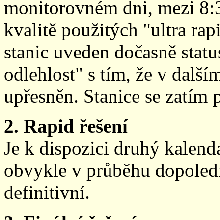
monitorovném dni, mezi 8:
kvalitě použitých "ultra ra
stanic uveden dočasně stat
odlehlost" s tím, že v další
upřesněn. Stanice se zatím
2. Rapid řešení
Je k dispozici druhý kalen
obvykle v průběhu dopoledne
definitivní.