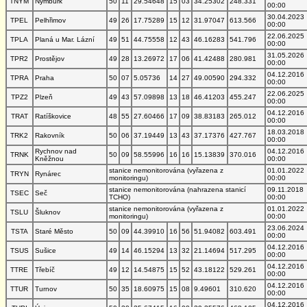
TNYM
Nymburk
50
11
29.54648
15
03
34.25302
248.331
00:00
30.04.2023
TPEL
Pelhřimov
49
26
17.75289
15
12
31.97047
613.566
00:00
22.06.2025
TPLA
Planá u Mar. Lázní
49
51
44.75558
12
43
46.16283
541.796
00:00
31.05.2026
TPR2
Prostějov
49
28
13.26972
17
06
41.42488
280.981
00:00
04.12.2016
TPRA
Praha
50
07
5.05736
14
27
49.00590
294.332
00:00
22.06.2025
TPZ2
Plzeň
49
43
57.09898
13
18
46.41203
455.247
00:00
04.12.2016
TRAT
Ratíškovice
48
55
27.60466
17
09
38.83183
265.012
00:00
18.03.2018
TRK2
Rakovník
50
06
37.19449
13
43
37.17376
427.767
00:00
Rychnov nad
04.12.2016
TRNK
50
09
58.55996
16
16
15.13839
370.016
Kněžnou
00:00
stanice nemonitorována (vyřazena z
01.01.2022
TRYN
Rynárec
monitoringu)
00:00
stanice nemonitorována (nahrazena stanicí
09.11.2018
TSEC
Seč
TCHO)
00:00
stanice nemonitorována (vyřazena z
01.01.2022
TSLU
Šluknov
monitoringu)
00:00
23.06.2024
TSTA
Staré Město
50
09
44.39910
16
56
51.94082
603.491
00:00
04.12.2016
TSUS
Sušice
49
14
46.15294
13
32
21.14694
517.295
00:00
04.12.2016
TTRE
Třebíč
49
12
14.54875
15
52
43.18122
529.261
00:00
04.12.2016
TTUR
Turnov
50
35
18.60975
15
08
9.49601
310.620
00:00
04.12.2016