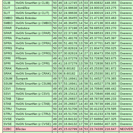
CLIB
HxGN SmartNet (z CLIB)
50
46
18.12745
15
03
35.60832
448.355
Overeno
CLIT
Litoměřice
50
32
24.98638
14
08
24.90019
243.275
Overeno
SLIT
HxGN SmartNet (z CLIT)
50
32
24.98638
14
08
24.90019
243.275
Overeno
CMBO
Mladá Boleslav
50
24
46.36455
14
54
21.47138
303.463
Overeno
SMBO
HxGN SmartNet (z CMBO)
50
24
46.36455
14
54
21.47138
303.463
Overeno
CPAR
Pardubice
50
02
22.37198
15
46
59.68533
283.270
Overeno
SPAR
HxGN SmartNet (z CPAR)
50
02
22.37198
15
46
59.68533
283.270
Overeno
CPRA
Prachatice
49
00
51.48178
13
59
45.37701
645.397
Overeno
SPRA
HxGN SmartNet (z CPRA)
49
00
51.48178
13
59
45.37701
645.397
Overeno
CPRG
Praha
50
07
30.82619
14
27
21.80473
356.025
Overeno
SPRG
HxGN SmartNet (z CPRG)
50
07
30.82619
14
27
21.80473
356.025
Overeno
CPRI
Příbram
49
41
16.07279
13
59
53.72838
583.675
Overeno
SPRI
HxGN SmartNet (z CPRI)
49
41
16.07279
13
59
53.72838
583.675
Overeno
CRAK
Rakovník
50
06
8.60182
13
43
45.25330
381.872
Overeno
SRAK
HxGN SmartNet (z CRAK)
50
06
8.60182
13
43
45.25330
381.872
Overeno
CSUM
Šumperk
49
57
53.16941
16
58
51.44527
378.365
Overeno
SSUM
HxGN SmartNet (z CSUM)
49
57
53.16941
16
58
51.44527
378.365
Overeno
CSVI
Svitavy
49
45
28.15413
16
28
16.70846
498.442
Overeno
SSVI
HxGN SmartNet (z CSVI)
49
45
28.15413
16
28
16.70846
498.442
Overeno
CTAB
Tábor
49
24
35.26837
14
40
48.78739
496.233
Overeno
STAB
HxGN SmartNet (z CTAB)
49
24
35.26837
14
40
48.78739
496.233
Overeno
CTRU
Trutnov
50
33
45.51706
15
54
30.41233
478.595
Overeno
STRU
HxGN SmartNet (z CTRU)
50
33
45.51706
15
54
30.41233
478.595
Overeno
CVSE
Vsetín
49
20
16.84132
17
59
27.64664
407.325
Overeno
SVSE
HxGN SmartNet (z CVSE)
49
20
16.84132
17
59
27.64664
407.325
Overeno
CZBC
Břeclav
48
45
15.02799
16
53
23.74339
216.647
NEOVER