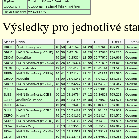
TopNet
TopNet : Síťové řešení ověřeno
GEOORBIT
GEOORBIT : Síťové řešení ověřeno
HxGN SmartNet
viz CZEPOS
Výsledky pro jednotlivé stan
Stanice
Popis
B
L
H (ell.)
Statu
CBUD
České Budějovice
48
58
3.47154
14
28
30.97608
456.223
Overeno
SBUD
HxGN SmartNet (z CBUD)
48
58
3.47154
14
28
30.97608
456.223
Overeno
CDOM
Domažlice
49
26
45.25334
12
55
26.77675
519.603
Overeno
SDOM
HxGN SmartNet (z CDOM)
49
26
45.25334
12
55
26.77675
519.603
Overeno
CFRM
Frýdek-Místek
49
41
5.25414
18
21
11.45814
373.590
Overeno
SFRM
HxGN SmartNet (z CFRM)
49
41
5.25414
18
21
11.45814
373.590
Overeno
CHOD
Hodonín
48
50
58.63247
17
07
44.64130
228.387
Overeno
SHOD
HxGN SmartNet (z CHOD)
48
50
58.63247
17
07
44.64130
228.387
Overeno
CJES
Jeseník
50
13
58.16794
17
12
29.39828
495.223
Overeno
SJES
HxGN SmartNet (z CJES)
50
13
58.16794
17
12
29.39828
495.223
Overeno
CJHR
Jindřichův Hradec
49
08
52.83156
15
00
31.70530
543.521
Overeno
CJIH
Jihlava
49
23
36.79409
15
35
11.02462
576.839
Overeno
SJIH
HxGN SmartNet (z CJIH)
49
23
36.79409
15
35
11.02462
576.839
Overeno
CKRO
Kroměříž
49
17
50.93102
17
24
0.51417
258.576
Overeno
SKRO
HxGN SmartNet (z CKRO)
49
17
50.93102
17
24
0.51417
258.576
Overeno
CKVA
Karlovy Vary
50
13
57.33553
12
50
30.75148
446.082
Overeno
SKVA
HxGN SmartNet (z CKVA)
50
13
57.33553
12
50
30.75148
446.082
Overeno
CLIB
Liberec
50
46
18.12745
15
03
35.60832
448.355
Overeno