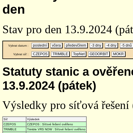
den
Stav pro den 13.9.2024 (pá
poslední
včera
předevčírem
-3 dny
-4 dny
-5 dnů
Vybrat datum :
CZEPOS
TRIMBLE
TopNet
GEOORBIT
MOKR
Vybrat síť :
Statuty stanic a ověře
13.9.2024 (pátek)
Výsledky pro síťová řešení (
Síť
Výsledek
CZEPOS
CZEPOS : Síťové řešení ověřeno
TRIMBLE
Trimble VRS NOW : Síťové řešení ověřeno