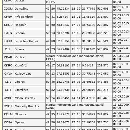
CDAC
Dačice
CJHR)
00:00
02.01.2011
CDOM
Domažlice
49
26
45.25334
12
55
26.77675
519.603
00:00
27.03.2013
CFRM
Frýdek-Místek
49
41
5.25414
18
21
11.45814
373.590
00:00
01.02.2015
CHOD
Hodonín
48
50
58.63247
17
07
44.64130
228.387
00:00
27.03.2013
CJES
Jeseník
50
13
58.16794
17
12
29.39828
495.223
00:00
08.10.2017
CJHR
Jindřichův Hradec
49
08
52.83156
15
00
31.70530
543.521
00:00
02.01.2011
CJIH
Jihlava
49
23
36.79409
15
35
11.02462
576.839
00:00
stanice nemonitorována (nahrazena stanicí
27.03.2013
CKAP
Kaplice
CBUD)
00:00
02.01.2011
CKRO
Kroměříž
49
17
50.93102
17
24
0.51417
258.576
00:00
02.01.2011
CKVA
Karlovy Vary
50
13
57.33553
12
50
30.75148
446.082
00:00
23.06.2024
CLIB
Liberec
50
46
18.12745
15
03
35.60832
448.355
00:00
02.01.2011
CLIT
Litoměřice
50
32
24.98638
14
08
24.90019
243.275
00:00
15.05.2016
CMBO
Mladá Boleslav
50
24
46.36455
14
54
21.47138
303.463
00:00
stanice nemonitorována (nahrazena stanicí
15.12.2009
CMOK
Moravský Krumlov
CZNO)
00:00
31.05.2026
COLM
Olomouc
49
35
41.77670
17
16
35.34029
271.822
00:00
22.03.2026
COPA
Opava
49
56
16.37073
17
54
23.19368
328.736
00:00
02.01.2011