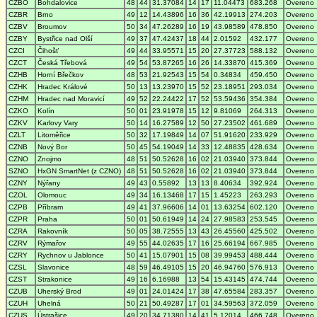
CZBO
Bohdalovice
48
44
31.37084
14
17
11.04473
683.268
Overeno
CZBR
Brno
49
12
14.43896
16
36
42.19913
274.203
Overeno
CZBV
Broumov
50
34
47.26289
16
19
43.98589
478.850
Overeno
CZBY
Bystřice nad Olší
49
37
47.42437
18
44
2.01592
432.177
Overeno
CZCI
Čihošť
49
44
33.95571
15
20
27.37723
588.132
Overeno
CZCT
Česká Třebová
49
54
53.87265
16
26
14.33870
415.369
Overeno
CZHB
Horní Břečkov
48
53
21.92543
15
54
0.34834
459.450
Overeno
CZHK
Hradec Králové
50
13
13.23970
15
52
23.18951
293.034
Overeno
CZHM
Hradec nad Moravicí
49
52
22.24422
17
52
53.59436
354.384
Overeno
CZKO
Kolín
50
01
23.91978
15
12
9.81069
264.313
Overeno
CZKV
Karlovy Vary
50
14
16.27589
12
50
27.23502
461.689
Overeno
CZLT
Litoměřice
50
32
17.19849
14
07
51.91620
233.929
Overeno
CZNB
Nový Bor
50
45
54.19049
14
33
12.48835
428.634
Overeno
CZNO
Znojmo
48
51
50.52628
16
02
21.03940
373.844
Overeno
SZNO
HxGN SmartNet (z CZNO)
48
51
50.52628
16
02
21.03940
373.844
Overeno
CZNY
Nýřany
49
43
0.55892
13
13
8.40634
392.924
Overeno
CZOL
Olomouc
49
34
16.13468
17
15
1.45223
263.293
Overeno
CZPB
Příbram
49
41
37.96606
14
01
13.63254
602.120
Overeno
CZPR
Praha
50
01
50.61949
14
24
27.98583
253.545
Overeno
CZRA
Rakovník
50
05
38.72555
13
43
26.45560
425.502
Overeno
CZRV
Rýmařov
49
55
44.02635
17
16
25.66194
667.985
Overeno
CZRY
Rychnov u Jablonce
50
41
15.07901
15
08
39.99453
488.444
Overeno
CZSL
Slavonice
48
59
46.49105
15
20
46.94760
576.913
Overeno
CZST
Strakonice
49
16
6.16988
13
54
15.43145
474.744
Overeno
CZUB
Uherský Brod
49
01
24.01424
17
38
47.65584
283.357
Overeno
CZUH
Uhelná
50
21
50.49287
17
01
34.59563
372.059
Overeno
CZUS
Ústrašice
49
20
34.71380
14
41
5.12014
466.748
Overeno