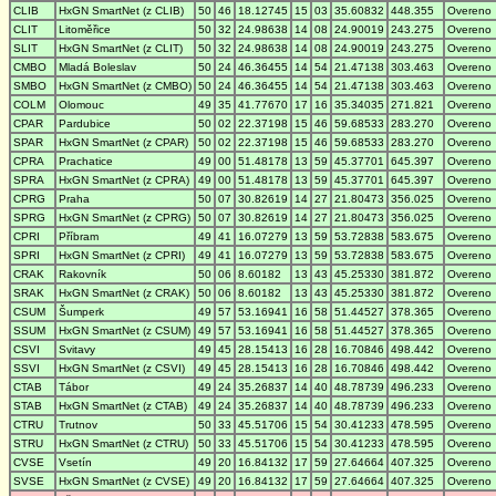
CLIB
HxGN SmartNet (z CLIB)
50
46
18.12745
15
03
35.60832
448.355
Overeno
CLIT
Litoměřice
50
32
24.98638
14
08
24.90019
243.275
Overeno
SLIT
HxGN SmartNet (z CLIT)
50
32
24.98638
14
08
24.90019
243.275
Overeno
CMBO
Mladá Boleslav
50
24
46.36455
14
54
21.47138
303.463
Overeno
SMBO
HxGN SmartNet (z CMBO)
50
24
46.36455
14
54
21.47138
303.463
Overeno
COLM
Olomouc
49
35
41.77670
17
16
35.34035
271.821
Overeno
CPAR
Pardubice
50
02
22.37198
15
46
59.68533
283.270
Overeno
SPAR
HxGN SmartNet (z CPAR)
50
02
22.37198
15
46
59.68533
283.270
Overeno
CPRA
Prachatice
49
00
51.48178
13
59
45.37701
645.397
Overeno
SPRA
HxGN SmartNet (z CPRA)
49
00
51.48178
13
59
45.37701
645.397
Overeno
CPRG
Praha
50
07
30.82619
14
27
21.80473
356.025
Overeno
SPRG
HxGN SmartNet (z CPRG)
50
07
30.82619
14
27
21.80473
356.025
Overeno
CPRI
Příbram
49
41
16.07279
13
59
53.72838
583.675
Overeno
SPRI
HxGN SmartNet (z CPRI)
49
41
16.07279
13
59
53.72838
583.675
Overeno
CRAK
Rakovník
50
06
8.60182
13
43
45.25330
381.872
Overeno
SRAK
HxGN SmartNet (z CRAK)
50
06
8.60182
13
43
45.25330
381.872
Overeno
CSUM
Šumperk
49
57
53.16941
16
58
51.44527
378.365
Overeno
SSUM
HxGN SmartNet (z CSUM)
49
57
53.16941
16
58
51.44527
378.365
Overeno
CSVI
Svitavy
49
45
28.15413
16
28
16.70846
498.442
Overeno
SSVI
HxGN SmartNet (z CSVI)
49
45
28.15413
16
28
16.70846
498.442
Overeno
CTAB
Tábor
49
24
35.26837
14
40
48.78739
496.233
Overeno
STAB
HxGN SmartNet (z CTAB)
49
24
35.26837
14
40
48.78739
496.233
Overeno
CTRU
Trutnov
50
33
45.51706
15
54
30.41233
478.595
Overeno
STRU
HxGN SmartNet (z CTRU)
50
33
45.51706
15
54
30.41233
478.595
Overeno
CVSE
Vsetín
49
20
16.84132
17
59
27.64664
407.325
Overeno
SVSE
HxGN SmartNet (z CVSE)
49
20
16.84132
17
59
27.64664
407.325
Overeno