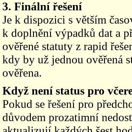
3. Finální řešení
Je k dispozici s větším ča
k doplnění výpadků dat a př
ověřené statuty z rapid řeše
kdy by už jednou ověřená st
ověřena.
Když není status pro včere
Pokud se řešení pro předch
důvodem prozatimní nedostup
aktualizují každých šest h