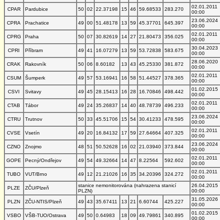
02.01.2011
CPAR
Pardubice
50
02
22.37198
15
46
59.68533
283.270
00:00
23.06.2024
CPRA
Prachatice
49
00
51.48178
13
59
45.37701
645.397
00:00
02.01.2011
CPRG
Praha
50
07
30.82619
14
27
21.80473
356.025
00:00
30.04.2023
CPRI
Příbram
49
41
16.07279
13
59
53.72838
583.675
00:00
28.06.2020
CRAK
Rakovník
50
06
8.60182
13
43
45.25330
381.872
00:00
02.01.2011
CSUM
Šumperk
49
57
53.16941
16
58
51.44527
378.365
00:00
01.02.2015
CSVI
Svitavy
49
45
28.15413
16
28
16.70846
498.442
00:00
02.01.2011
CTAB
Tábor
49
24
35.26837
14
40
48.78739
496.233
00:00
23.06.2024
CTRU
Trutnov
50
33
45.51706
15
54
30.41233
478.595
00:00
02.01.2011
CVSE
Vsetín
49
20
16.84132
17
59
27.64664
407.325
00:00
23.06.2024
CZNO
Znojmo
48
51
50.52628
16
02
21.03940
373.844
00:00
02.01.2011
GOPE
Pecný/Ondřejov
49
54
49.32664
14
47
8.22564
592.602
00:00
02.01.2011
TUBO
VUT/Brno
49
12
21.21026
16
35
34.20396
324.272
00:00
stanice nemonitorována (nahrazena stanicí
26.04.2015
PLZE
ZČU/Plzeň
PLZN)
00:00
31.05.2026
PLZN
ZČU-NTIS/Plzeň
49
43
35.67411
13
21
6.60744
425.227
00:00
01.02.2015
VSBO
VŠB-TUO/Ostrava
49
50
0.64983
18
09
49.79861
340.895
00:00