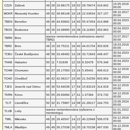
15.05.2016
CZZA
Zašová
49
29
16.89175
18
02
29.79474
416.842
00:00
08.10.2017
MOKR
Moravský Krumlov
49
02
36.86148
16
18
22.03634
327.157
00:00
30.04.2023
TBEN
Benešov
49
46
44.83842
14
40
55.47454
414.968
00:00
30.04.2023
TBOS
Boskovice
49
29
16.09995
16
38
16.11693
453.963
00:00
stanice nemonitorována (nahrazena stanicí
23.07.2017
TBRN
Brno
TBR2)
00:00
18.03.2018
TBR2
Brno
49
10
18.75211
16
40
44.01704
303.826
00:00
30.04.2023
TCBU
České Budějovice
48
58
33.46492
14
29
33.71843
449.437
00:00
30.04.2023
THAB
Habartov
50
11
7.61639
12
33
8.32478
576.346
00:00
04.12.2016
TCHM
Chomutov
50
27
26.17593
13
24
5.45441
406.613
00:00
23.06.2024
TCHO
Chotěboř
49
42
42.06217
15
40
21.54256
603.954
00:00
04.12.2016
TJES
Jeseník nad Odrou
49
36
53.64038
17
54
15.83219
314.918
00:00
04.12.2016
TKRN
Krnov
50
05
29.93084
17
41
1.37384
374.732
00:00
23.06.2024
TLIT
Litoměřice
50
32
31.75997
14
08
41.28217
244.753
00:00
stanice nemonitorována (vyřazena z
01.01.2022
TLUB
Luby
monitoringu)
00:00
04.12.2016
TMIL
Milevsko
49
26
26.40547
14
22
40.22949
506.078
00:00
04.12.2016
TMLA
Mladějov
49
49
30.27038
16
35
18.70238
467.030
00:00