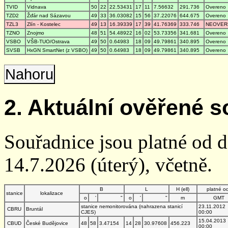
TVID
Vidnava
50
22
22.53431
17
11
7.56632
291.736
Overeno
TZD2
Žďár nad Sázavou
49
33
36.03082
15
56
37.22076
644.675
Overeno
TZL3
Zlín - Kostelec
49
13
16.39339
17
39
41.76369
333.746
NEOVER
TZNO
Znojmo
48
51
54.48922
16
02
53.73356
341.681
Overeno
VSBO
VŠB-TUO/Ostrava
49
50
0.64983
18
09
49.79861
340.895
Overeno
SVSB
HxGN SmartNet (z VSBO)
49
50
0.64983
18
09
49.79861
340.895
Overeno
Nahoru
2. Aktuální ověřené s
Souřadnice jsou platné od 
14.7.2026 (úterý), včetně.
B
L
H (ell)
platné o
stanice
lokalizace
o
'
"
o
'
"
m
GMT
stanice nemonitorována (nahrazena stanicí
23.11.2012
CBRU
Bruntál
CJES)
00:00
15.04.2013
CBUD
České Budějovice
48
58
3.47154
14
28
30.97608
456.223
00:00