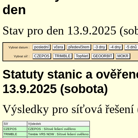
den
Stav pro den 13.9.2025 (so
poslední
včera
předevčírem
-3 dny
-4 dny
-5 dnů
Vybrat datum :
CZEPOS
TRIMBLE
TopNet
GEOORBIT
MOKR
Vybrat síť :
Statuty stanic a ověře
13.9.2025 (sobota)
Výsledky pro síťová řešení (
Síť
Výsledek
CZEPOS
CZEPOS : Síťové řešení ověřeno
TRIMBLE
Trimble VRS NOW : Síťové řešení ověřeno