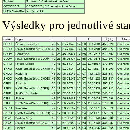
TopNet
TopNet : Síťové řešení ověřeno
GEOORBIT
GEOORBIT : Síťové řešení ověřeno
HxGN SmartNet
viz CZEPOS
Výsledky pro jednotlivé stan
Stanice
Popis
B
L
H (ell.)
Statu
CBUD
České Budějovice
48
58
3.47154
14
28
30.97608
456.223
Overeno
SBUD
HxGN SmartNet (z CBUD)
48
58
3.47154
14
28
30.97608
456.223
Overeno
CDOM
Domažlice
49
26
45.25334
12
55
26.77675
519.603
Overeno
SDOM
HxGN SmartNet (z CDOM)
49
26
45.25334
12
55
26.77675
519.603
Overeno
CFRM
Frýdek-Místek
49
41
5.25414
18
21
11.45814
373.590
Overeno
SFRM
HxGN SmartNet (z CFRM)
49
41
5.25414
18
21
11.45814
373.590
Overeno
CHOD
Hodonín
48
50
58.63247
17
07
44.64130
228.387
Overeno
SHOD
HxGN SmartNet (z CHOD)
48
50
58.63247
17
07
44.64130
228.387
Overeno
CJES
Jeseník
50
13
58.16794
17
12
29.39828
495.223
Overeno
SJES
HxGN SmartNet (z CJES)
50
13
58.16794
17
12
29.39828
495.223
Overeno
CJHR
Jindřichův Hradec
49
08
52.83156
15
00
31.70530
543.521
Overeno
CJIH
Jihlava
49
23
36.79409
15
35
11.02462
576.839
Overeno
SJIH
HxGN SmartNet (z CJIH)
49
23
36.79409
15
35
11.02462
576.839
Overeno
CKRO
Kroměříž
49
17
50.93102
17
24
0.51417
258.576
Overeno
SKRO
HxGN SmartNet (z CKRO)
49
17
50.93102
17
24
0.51417
258.576
Overeno
CKVA
Karlovy Vary
50
13
57.33553
12
50
30.75148
446.082
Overeno
SKVA
HxGN SmartNet (z CKVA)
50
13
57.33553
12
50
30.75148
446.082
Overeno
CLIB
Liberec
50
46
18.12745
15
03
35.60832
448.355
Overeno