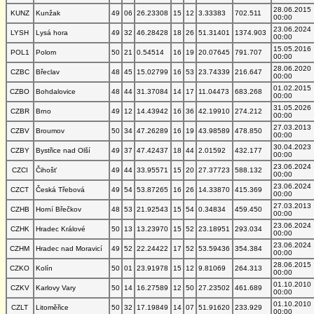
28.06.2015
KUNZ
Kunžak
49
06
26.23308
15
12
3.33383
702.511
00:00
23.06.2024
LYSH
Lysá hora
49
32
46.28428
18
26
51.31401
1374.903
00:00
15.05.2016
POL1
Polom
50
21
0.54514
16
19
20.07645
791.707
00:00
28.06.2020
CZBC
Břeclav
48
45
15.02799
16
53
23.74339
216.647
00:00
01.02.2015
CZBO
Bohdalovice
48
44
31.37084
14
17
11.04473
683.268
00:00
31.05.2026
CZBR
Brno
49
12
14.43942
16
36
42.19910
274.212
00:00
27.03.2013
CZBV
Broumov
50
34
47.26289
16
19
43.98589
478.850
00:00
30.04.2023
CZBY
Bystřice nad Olší
49
37
47.42437
18
44
2.01592
432.177
00:00
23.06.2024
CZCI
Čihošť
49
44
33.95571
15
20
27.37723
588.132
00:00
23.06.2024
CZCT
Česká Třebová
49
54
53.87265
16
26
14.33870
415.369
00:00
27.03.2013
CZHB
Horní Břečkov
48
53
21.92543
15
54
0.34834
459.450
00:00
23.06.2024
CZHK
Hradec Králové
50
13
13.23970
15
52
23.18951
293.034
00:00
23.06.2024
CZHM
Hradec nad Moravicí
49
52
22.24422
17
52
53.59436
354.384
00:00
28.06.2015
CZKO
Kolín
50
01
23.91978
15
12
9.81069
264.313
00:00
01.10.2010
CZKV
Karlovy Vary
50
14
16.27589
12
50
27.23502
461.689
00:00
01.10.2010
CZLT
Litoměřice
50
32
17.19849
14
07
51.91620
233.929
00:00