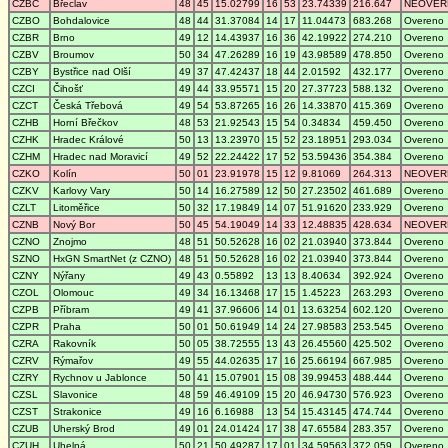
CZBC
Břeclav
48
45
15.02799
16
53
23.74339
216.647
NEOVER
CZBO
Bohdalovice
48
44
31.37084
14
17
11.04473
683.268
Overeno
CZBR
Brno
49
12
14.43937
16
36
42.19922
274.210
Overeno
CZBV
Broumov
50
34
47.26289
16
19
43.98589
478.850
Overeno
CZBY
Bystřice nad Olší
49
37
47.42437
18
44
2.01592
432.177
Overeno
CZCI
Čihošť
49
44
33.95571
15
20
27.37723
588.132
Overeno
CZCT
Česká Třebová
49
54
53.87265
16
26
14.33870
415.369
Overeno
CZHB
Horní Břečkov
48
53
21.92543
15
54
0.34834
459.450
Overeno
CZHK
Hradec Králové
50
13
13.23970
15
52
23.18951
293.034
Overeno
CZHM
Hradec nad Moravicí
49
52
22.24422
17
52
53.59436
354.384
Overeno
CZKO
Kolín
50
01
23.91978
15
12
9.81069
264.313
NEOVER
CZKV
Karlovy Vary
50
14
16.27589
12
50
27.23502
461.689
Overeno
CZLT
Litoměřice
50
32
17.19849
14
07
51.91620
233.929
Overeno
CZNB
Nový Bor
50
45
54.19049
14
33
12.48835
428.634
NEOVER
CZNO
Znojmo
48
51
50.52628
16
02
21.03940
373.844
Overeno
SZNO
HxGN SmartNet (z CZNO)
48
51
50.52628
16
02
21.03940
373.844
Overeno
CZNY
Nýřany
49
43
0.55892
13
13
8.40634
392.924
Overeno
CZOL
Olomouc
49
34
16.13468
17
15
1.45223
263.293
Overeno
CZPB
Příbram
49
41
37.96606
14
01
13.63254
602.120
Overeno
CZPR
Praha
50
01
50.61949
14
24
27.98583
253.545
Overeno
CZRA
Rakovník
50
05
38.72555
13
43
26.45560
425.502
Overeno
CZRV
Rýmařov
49
55
44.02635
17
16
25.66194
667.985
Overeno
CZRY
Rychnov u Jablonce
50
41
15.07901
15
08
39.99453
488.444
Overeno
CZSL
Slavonice
48
59
46.49109
15
20
46.94730
576.923
Overeno
CZST
Strakonice
49
16
6.16988
13
54
15.43145
474.744
Overeno
CZUB
Uherský Brod
49
01
24.01424
17
38
47.65584
283.357
Overeno
CZUH
Uhelná
50
21
50.49287
17
01
34.59563
372.059
Overeno