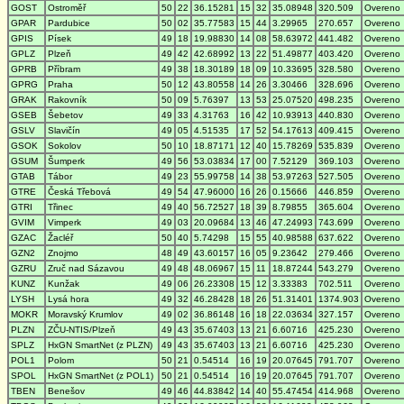
GOST
Ostroměř
50
22
36.15281
15
32
35.08948
320.509
Overeno
GPAR
Pardubice
50
02
35.77583
15
44
3.29965
270.657
Overeno
GPIS
Písek
49
18
19.98830
14
08
58.63972
441.482
Overeno
GPLZ
Plzeň
49
42
42.68992
13
22
51.49877
403.420
Overeno
GPRB
Příbram
49
38
18.30189
18
09
10.33695
328.580
Overeno
GPRG
Praha
50
12
43.80558
14
26
3.30466
328.696
Overeno
GRAK
Rakovník
50
09
5.76397
13
53
25.07520
498.235
Overeno
GSEB
Šebetov
49
33
4.31763
16
42
10.93913
440.830
Overeno
GSLV
Slavičín
49
05
4.51535
17
52
54.17613
409.415
Overeno
GSOK
Sokolov
50
10
18.87171
12
40
15.78269
535.839
Overeno
GSUM
Šumperk
49
56
53.03834
17
00
7.52129
369.103
Overeno
GTAB
Tábor
49
23
55.99758
14
38
53.97263
527.505
Overeno
GTRE
Česká Třebová
49
54
47.96000
16
26
0.15666
446.859
Overeno
GTRI
Třinec
49
40
56.72527
18
39
8.79855
365.604
Overeno
GVIM
Vimperk
49
03
20.09684
13
46
47.24993
743.699
Overeno
GZAC
Žacléř
50
40
5.74298
15
55
40.98588
637.622
Overeno
GZN2
Znojmo
48
49
43.60157
16
05
9.23642
279.466
Overeno
GZRU
Zruč nad Sázavou
49
48
48.06967
15
11
18.87244
543.279
Overeno
KUNZ
Kunžak
49
06
26.23308
15
12
3.33383
702.511
Overeno
LYSH
Lysá hora
49
32
46.28428
18
26
51.31401
1374.903
Overeno
MOKR
Moravský Krumlov
49
02
36.86148
16
18
22.03634
327.157
Overeno
PLZN
ZČU-NTIS/Plzeň
49
43
35.67403
13
21
6.60716
425.230
Overeno
SPLZ
HxGN SmartNet (z PLZN)
49
43
35.67403
13
21
6.60716
425.230
Overeno
POL1
Polom
50
21
0.54514
16
19
20.07645
791.707
Overeno
SPOL
HxGN SmartNet (z POL1)
50
21
0.54514
16
19
20.07645
791.707
Overeno
TBEN
Benešov
49
46
44.83842
14
40
55.47454
414.968
Overeno