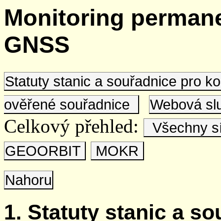
Monitoring permane
GNSS
Statuty stanic a souřadnice pro 
ověřené souřadnice
Webová s
Celkový přehled:
Všechny s
GEOORBIT
MOKR
Nahoru
1. Statuty stanic a s