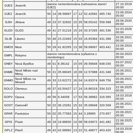
stanice nemonitorována (nahrazena stanicí
27.10.2019
GJES
Jeseník
GJE2)
00:00
23.06.2024
GJE2
Jeseník
50
14
38.56897
17
12
52.42692
465.740
00:00
28.06.2020
GJIH
Jihlava
49
23
37.32932
15
35
58.05242
559.598
00:00
22.03.2026
GLED
GLED
49
41
27.01216
15
16
33.37265
461.536
00:00
20.06.2021
GLIB
Liberec
50
46
15.22493
15
03
16.65384
431.399
00:00
23.06.2024
GMOS
Most
50
29
41.92265
13
38
59.69067
403.441
00:00
stanice nemonitorována (vyřazena z
30.04.2023
GMPL
Rokytno
monitoringu)
00:00
03.07.2022
GNBY
Nová Bystřice
49
01
8.38142
15
05
39.56848
648.030
00:00
Nové Město nad
20.06.2021
GNME
50
21
35.68045
16
09
12.57988
431.348
Metuj
00:00
Nové Město na
20.06.2021
GNMO
49
33
13.62272
16
04
14.83374
649.756
Moravě
00:00
22.06.2025
GOLO
Olomouc
49
37
43.50427
17
24
16.86319
334.315
00:00
18.03.2018
GOPV
Opava
49
56
9.34008
17
53
56.39962
316.565
00:00
20.06.2021
GOST
Ostroměř
50
22
36.15281
15
32
35.08948
320.509
00:00
20.06.2021
GPAR
Pardubice
50
02
35.77583
15
44
3.29965
270.657
00:00
22.06.2025
GPIS
Písek
49
18
19.98830
14
08
58.63972
441.482
00:00
18.03.2018
GPLZ
Plzeň
49
42
42.68992
13
22
51.49877
403.420
00:00