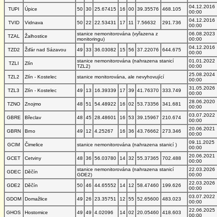
04.12.2016
TUPI
Úpice
50
30
25.67415
16
00
39.35576
468.105
00:00
04.12.2016
TVID
Vidnava
50
22
22.53431
17
11
7.56632
291.736
00:00
stanice nemonitorována (vyřazena z
06.08.2023
TZAL
Žalhostice
monitoringu)
00:00
04.12.2016
TZD2
Žďár nad Sázavou
49
33
36.03082
15
56
37.22076
644.675
00:00
stanice nemonitorována (nahrazena stanicí
01.01.2022
TZLI
Zlín
TZL2)
00:00
25.08.2024
TZL2
Zlín - Kostelec
stanice monitorována, ale nevyhovující
00:00
31.05.2026
TZL3
Zlín - Kostelec
49
13
16.39339
17
39
41.76370
333.749
00:00
28.06.2020
TZNO
Znojmo
48
51
54.48922
16
02
53.73356
341.681
00:00
03.07.2022
GBRE
Břeclav
48
45
28.48601
16
53
39.15967
210.674
00:00
20.06.2021
GBRN
Brno
49
12
4.25267
16
36
43.76662
273.346
00:00
09.11.2025
GCIM
Čimelice
stanice nemonitorována (nahrazena stanicí )
00:00
20.06.2021
GCET
Cetviny
48
36
56.03780
14
32
55.37365
702.488
00:00
stanice nemonitorována (nahrazena stanicí
22.03.2026
GDEC
Děčín
GDE2)
00:00
22.03.2026
GDE2
Děčín
50
46
44.65552
14
12
58.47460
199.626
00:00
03.07.2022
GDOM
Domažlice
49
26
23.35751
12
55
52.65600
483.023
00:00
22.06.2025
GHOS
Hostomice
49
49
4.02096
14
02
20.05460
418.603
00:00