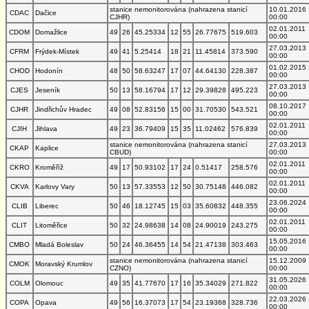
stanice nemonitorována (nahrazena stanicí
10.01.2016
CDAC
Dačice
CJHR)
00:00
02.01.2011
CDOM
Domažlice
49
26
45.25334
12
55
26.77675
519.603
00:00
27.03.2013
CFRM
Frýdek-Místek
49
41
5.25414
18
21
11.45814
373.590
00:00
01.02.2015
CHOD
Hodonín
48
50
58.63247
17
07
44.64130
228.387
00:00
27.03.2013
CJES
Jeseník
50
13
58.16794
17
12
29.39828
495.223
00:00
08.10.2017
CJHR
Jindřichův Hradec
49
08
52.83156
15
00
31.70530
543.521
00:00
02.01.2011
CJIH
Jihlava
49
23
36.79409
15
35
11.02462
576.839
00:00
stanice nemonitorována (nahrazena stanicí
27.03.2013
CKAP
Kaplice
CBUD)
00:00
02.01.2011
CKRO
Kroměříž
49
17
50.93102
17
24
0.51417
258.576
00:00
02.01.2011
CKVA
Karlovy Vary
50
13
57.33553
12
50
30.75148
446.082
00:00
23.06.2024
CLIB
Liberec
50
46
18.12745
15
03
35.60832
448.355
00:00
02.01.2011
CLIT
Litoměřice
50
32
24.98638
14
08
24.90019
243.275
00:00
15.05.2016
CMBO
Mladá Boleslav
50
24
46.36455
14
54
21.47138
303.463
00:00
stanice nemonitorována (nahrazena stanicí
15.12.2009
CMOK
Moravský Krumlov
CZNO)
00:00
31.05.2026
COLM
Olomouc
49
35
41.77670
17
16
35.34029
271.822
00:00
22.03.2026
COPA
Opava
49
56
16.37073
17
54
23.19368
328.736
00:00