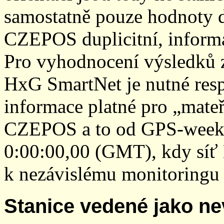
samostatně pouze hodnoty den
CZEPOS duplicitní, inform
Pro vyhodnocení výsledků z
HxG SmartNet je nutné resp
informace platné pro „mateř
CZEPOS a to od GPS-week 2
0:00:00,00 (GMT), kdy sí
k nezávislému monitoringu 
Stanice vedené jako ne