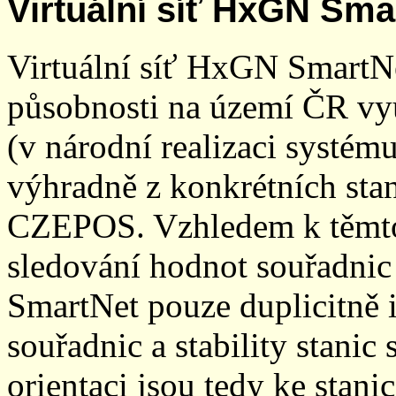
Virtuální síť HxGN Sma
Virtuální síť HxGN SmartN
působnosti na území ČR vyu
(v národní realizaci systé
výhradně z konkrétních stani
CZEPOS. Vzhledem k těmto
sledování hodnot souřadnic 
SmartNet pouze duplicitně
souřadnic a stability stani
orientaci jsou tedy ke sta