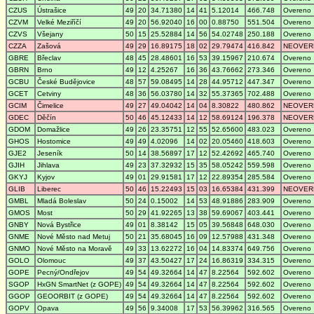
CZUS
Ústrašice
49
20
34.71380
14
41
5.12014
466.748
Overeno
CZVM
Velké Meziříčí
49
20
56.92040
16
00
0.88750
551.504
Overeno
CZVS
Všejany
50
15
25.52884
14
56
54.02748
250.188
Overeno
CZZA
Zašová
49
29
16.89175
18
02
29.79474
416.842
NEOVER
GBRE
Břeclav
48
45
28.48601
16
53
39.15967
210.674
Overeno
GBRN
Brno
49
12
4.25267
16
36
43.76662
273.346
Overeno
GCBU
České Budějovice
48
57
59.08495
14
28
44.95712
447.347
Overeno
GCET
Cetviny
48
36
56.03780
14
32
55.37365
702.488
Overeno
GCIM
Čimelice
49
27
49.04042
14
04
8.30822
480.862
NEOVER
GDEC
Děčín
50
46
45.12433
14
12
58.69124
196.378
NEOVER
GDOM
Domažlice
49
26
23.35751
12
55
52.65600
483.023
Overeno
GHOS
Hostomice
49
49
4.02096
14
02
20.05460
418.603
Overeno
GJE2
Jeseník
50
14
38.56897
17
12
52.42692
465.740
Overeno
GJIH
Jihlava
49
23
37.32932
15
35
58.05242
559.598
Overeno
GKYJ
Kyjov
49
01
29.91581
17
12
22.89354
285.584
Overeno
GLIB
Liberec
50
46
15.22493
15
03
16.65384
431.399
NEOVER
GMBL
Mladá Boleslav
50
24
0.15002
14
53
48.91886
283.909
Overeno
GMOS
Most
50
29
41.92265
13
38
59.69067
403.441
Overeno
GNBY
Nová Bystřice
49
01
8.38142
15
05
39.56848
648.030
Overeno
GNME
Nové Město nad Metuj
50
21
35.68045
16
09
12.57988
431.348
Overeno
GNMO
Nové Město na Moravě
49
33
13.62272
16
04
14.83374
649.756
Overeno
GOLO
Olomouc
49
37
43.50427
17
24
16.86319
334.315
Overeno
GOPE
Pecný/Ondřejov
49
54
49.32664
14
47
8.22564
592.602
Overeno
SGOP
HxGN SmartNet (z GOPE)
49
54
49.32664
14
47
8.22564
592.602
Overeno
GGOP
GEOORBIT (z GOPE)
49
54
49.32664
14
47
8.22564
592.602
Overeno
GOPV
Opava
49
56
9.34008
17
53
56.39962
316.565
Overeno