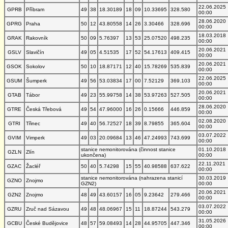
22.06.2025
GPRB
Příbram
49
38
18.30189
18
09
10.33695
328.580
00:00
28.06.2020
GPRG
Praha
50
12
43.80558
14
26
3.30466
328.696
00:00
18.03.2018
GRAK
Rakovník
50
09
5.76397
13
53
25.07520
498.235
00:00
20.06.2021
GSLV
Slavičín
49
05
4.51535
17
52
54.17613
409.415
00:00
20.06.2021
GSOK
Sokolov
50
10
18.87171
12
40
15.78269
535.839
00:00
22.06.2025
GSUM
Šumperk
49
56
53.03834
17
00
7.52129
369.103
00:00
20.06.2021
GTAB
Tábor
49
23
55.99758
14
38
53.97263
527.505
00:00
28.06.2020
GTRE
Česká Třebová
49
54
47.96000
16
26
0.15666
446.859
00:00
02.08.2020
GTRI
Třinec
49
40
56.72527
18
39
8.79855
365.604
00:00
03.07.2022
GVIM
Vimperk
49
03
20.09684
13
46
47.24993
743.699
00:00
stanice nemonitorována (činnost stanice
01.10.2018
GZLN
Zlín
ukončena)
00:00
22.11.2021
GZAC
Žacléř
50
40
5.74298
15
55
40.98588
637.622
00:00
stanice nemonitorována (nahrazena stanicí
30.03.2019
GZNO
Znojmo
GZN2)
00:00
20.06.2021
GZN2
Znojmo
48
49
43.60157
16
05
9.23642
279.466
00:00
03.07.2022
GZRU
Zruč nad Sázavou
49
48
48.06967
15
11
18.87244
543.279
00:00
31.05.2026
GCBU
České Budějovice
48
57
59.08493
14
28
44.95705
447.346
00:00