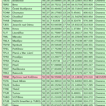
TBOS
Boskovice
49
29
16.09995
16
38
16.11693
453.963
Overeno
TBR2
Brno
49
10
18.75211
16
40
44.01704
303.826
Overeno
TCBU
České Budějovice
48
58
33.46492
14
29
33.71843
449.437
Overeno
TCHM
Chomutov
50
27
26.17593
13
24
5.45441
406.613
Overeno
TCHO
Chotěboř
49
42
42.06217
15
40
21.54256
603.954
Overeno
THAB
Habartov
50
11
7.61639
12
33
8.32478
576.346
Overeno
TJES
Jeseník nad Odrou
49
36
53.64038
17
54
15.83219
314.918
Overeno
TKRN
Krnov
50
05
29.93084
17
41
1.37384
374.732
Overeno
TLIT
Litoměřice
50
32
31.75997
14
08
41.28217
244.753
Overeno
TMIL
Milevsko
49
26
26.40547
14
22
40.22949
506.078
Overeno
TMLA
Mladějov
49
49
30.27038
16
35
18.70238
467.030
Overeno
TNYM
Nymburk
50
11
29.54648
15
03
34.25302
248.331
Overeno
TPEL
Pelhřimov
49
26
17.75289
15
12
31.97047
613.566
Overeno
TPLA
Planá u Mar. Lázní
49
51
44.75558
12
43
46.16283
541.796
Overeno
TPR2
Prostějov
49
28
13.26977
17
06
41.42490
280.965
Overeno
TPRA
Praha
50
07
5.05736
14
27
49.00590
294.332
Overeno
TPZ2
Plzeň
49
43
57.09898
13
18
46.41203
455.247
Overeno
TRAT
Ratíškovice
48
55
27.60466
17
09
38.83183
265.012
Overeno
TRK2
Rakovník
50
06
37.19449
13
43
37.17376
427.767
Overeno
TRNK
Rychnov nad Kněžnou
50
09
58.55996
16
16
15.13839
370.016
NEOVER
TSTA
Staré Město
50
09
44.39910
16
56
51.94082
603.491
Overeno
TSUS
Sušice
49
14
46.15294
13
32
21.14694
517.295
Overeno
TTRE
Třebíč
49
12
14.54875
15
52
43.18122
529.261
Overeno
TTUR
Turnov
50
35
18.60975
15
08
9.49601
310.620
Overeno
TUBO
VUT/Brno
49
12
21.21026
16
35
34.20396
324.272
Overeno
STUB
HxGN SmartNet (z TUBO)
49
12
21.21026
16
35
34.20396
324.272
Overeno
TUPI
Úpice
50
30
25.67415
16
00
39.35576
468.105
Overeno