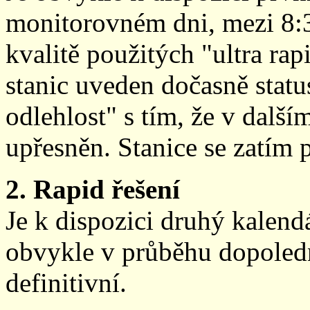
monitorovném dni, mezi 8:
kvalitě použitých "ultra ra
stanic uveden dočasně stat
odlehlost" s tím, že v další
upřesněn. Stanice se zatím
2. Rapid řešení
Je k dispozici druhý kalen
obvykle v průběhu dopoledne
definitivní.