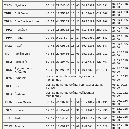
04.12.2016
TNYM
Nymburk
50
11
29.54648
15
03
34.25302
248.331
00:00
30.04.2023
TPEL
Pelhřimov
49
26
17.75289
15
12
31.97047
613.566
00:00
22.06.2025
TPLA
Planá u Mar. Lázní
49
51
44.75558
12
43
46.16283
541.796
00:00
31.05.2026
TPR2
Prostějov
49
28
13.26972
17
06
41.42488
280.981
00:00
04.12.2016
TPRA
Praha
50
07
5.05736
14
27
49.00590
294.332
00:00
22.06.2025
TPZ2
Plzeň
49
43
57.09898
13
18
46.41203
455.247
00:00
04.12.2016
TRAT
Ratíškovice
48
55
27.60466
17
09
38.83183
265.012
00:00
18.03.2018
TRK2
Rakovník
50
06
37.19449
13
43
37.17376
427.767
00:00
Rychnov nad
04.12.2016
TRNK
50
09
58.55996
16
16
15.13839
370.016
Kněžnou
00:00
stanice nemonitorována (vyřazena z
01.01.2022
TRYN
Rynárec
monitoringu)
00:00
stanice nemonitorována (nahrazena stanicí
09.11.2018
TSEC
Seč
TCHO)
00:00
stanice nemonitorována (vyřazena z
01.01.2022
TSLU
Šluknov
monitoringu)
00:00
23.06.2024
TSTA
Staré Město
50
09
44.39910
16
56
51.94082
603.491
00:00
04.12.2016
TSUS
Sušice
49
14
46.15294
13
32
21.14694
517.295
00:00
04.12.2016
TTRE
Třebíč
49
12
14.54875
15
52
43.18122
529.261
00:00
04.12.2016
TTUR
Turnov
50
35
18.60975
15
08
9.49601
310.620
00:00