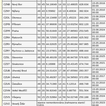
15.05.2016
CZNB
Nový Bor
50
45
54.19049
14
33
12.48835
428.634
00:00
01.10.2010
CZNY
Nýřany
49
43
0.55892
13
13
8.40634
392.924
00:00
23.06.2024
CZOL
Olomouc
49
34
16.13468
17
15
1.45223
263.293
00:00
01.10.2010
CZPB
Příbram
49
41
37.96606
14
01
13.63254
602.120
00:00
23.06.2024
CZPR
Praha
50
01
50.61949
14
24
27.98583
253.545
00:00
01.10.2010
CZRA
Rakovník
50
05
38.72555
13
43
26.45560
425.502
00:00
15.05.2016
CZRV
Rýmařov
49
55
44.02635
17
16
25.66194
667.985
00:00
27.03.2013
CZRY
Rychnov u Jablonce
50
41
15.07901
15
08
39.99453
488.444
00:00
22.06.2025
CZSL
Slavonice
48
59
46.49109
15
20
46.94730
576.923
00:00
20.06.2021
CZST
Strakonice
49
16
6.16988
13
54
15.43145
474.744
00:00
27.03.2013
CZUB
Uherský Brod
49
01
24.01424
17
38
47.65584
283.357
00:00
08.10.2017
CZUH
Uhelná
50
21
50.49287
17
01
34.59563
372.059
00:00
01.10.2010
CZUS
Ústrašice
49
20
34.71380
14
41
5.12014
466.748
00:00
15.05.2016
CZVM
Velké Meziříčí
49
20
56.92040
16
00
0.88750
551.504
00:00
23.06.2024
CZVS
Všejany
50
15
25.52884
14
56
54.02748
250.188
00:00
stanice nemonitorována (nahrazena stanicí
12.03.2023
CZVZ
Veselý Žďár
CZCI)
00:00