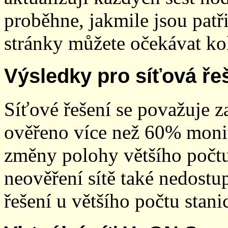
proběhne, jakmile jsou patř
stránky můžete očekávat kol
Výsledky pro síťová ře
Síťové řešení se považuje z
ověřeno více než 60% monit
změny polohy většího počt
neověření sítě také nedostu
řešení u většího počtu stani