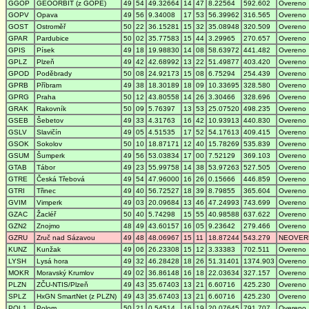
GGOP
GEOORBIT (z GOPE)
49
54
49.32664
14
47
8.22564
592.602
Overeno
GOPV
Opava
49
56
9.34008
17
53
56.39962
316.565
Overeno
GOST
Ostroměř
50
22
36.15281
15
32
35.08948
320.509
Overeno
GPAR
Pardubice
50
02
35.77583
15
44
3.29965
270.657
Overeno
GPIS
Písek
49
18
19.98830
14
08
58.63972
441.482
Overeno
GPLZ
Plzeň
49
42
42.68992
13
22
51.49877
403.420
Overeno
GPOD
Poděbrady
50
08
24.92173
15
08
6.75294
254.439
Overeno
GPRB
Příbram
49
38
18.30189
18
09
10.33695
328.580
Overeno
GPRG
Praha
50
12
43.80558
14
26
3.30466
328.696
Overeno
GRAK
Rakovník
50
09
5.76397
13
53
25.07520
498.235
Overeno
GSEB
Šebetov
49
33
4.31763
16
42
10.93913
440.830
Overeno
GSLV
Slavičín
49
05
4.51535
17
52
54.17613
409.415
Overeno
GSOK
Sokolov
50
10
18.87171
12
40
15.78269
535.839
Overeno
GSUM
Šumperk
49
56
53.03834
17
00
7.52129
369.103
Overeno
GTAB
Tábor
49
23
55.99758
14
38
53.97263
527.505
Overeno
GTRE
Česká Třebová
49
54
47.96000
16
26
0.15666
446.859
Overeno
GTRI
Třinec
49
40
56.72527
18
39
8.79855
365.604
Overeno
GVIM
Vimperk
49
03
20.09684
13
46
47.24993
743.699
Overeno
GZAC
Žacléř
50
40
5.74298
15
55
40.98588
637.622
Overeno
GZN2
Znojmo
48
49
43.60157
16
05
9.23642
279.466
Overeno
GZRU
Zruč nad Sázavou
49
48
48.06967
15
11
18.87244
543.279
NEOVER
KUNZ
Kunžak
49
06
26.23308
15
12
3.33383
702.511
Overeno
LYSH
Lysá hora
49
32
46.28428
18
26
51.31401
1374.903
Overeno
MOKR
Moravský Krumlov
49
02
36.86148
16
18
22.03634
327.157
Overeno
PLZN
ZČU-NTIS/Plzeň
49
43
35.67403
13
21
6.60716
425.230
Overeno
SPLZ
HxGN SmartNet (z PLZN)
49
43
35.67403
13
21
6.60716
425.230
Overeno
POL1
Polom
50
21
0.54514
16
19
20.07645
791.707
Overeno