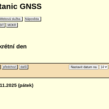
stanic GNSS
Webová služba
Nápověda
BIT
MOKR
krétní den
předchozí
další
.
11.2025 (pátek)