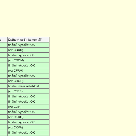
s
Dráhy (*.sp3), komentář
finální, výpočet OK
(viz CBUD)
finální, výpočet OK
(viz CDOM)
finální, výpočet OK
(viz CFRM)
finální, výpočet OK
(viz CHOD)
finální, malá odlehlost
(viz CJES)
finální, výpočet OK
finální, výpočet OK
(viz CJIH)
finální, výpočet OK
(viz CKRO)
finální, výpočet OK
(viz CKVA)
finální, výpočet OK