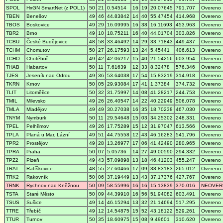
SPOL
HxGN SmartNet (z POL1)
50
21
0.54514
16
19
20.07645
791.707
Overeno
TBEN
Benešov
49
46
44.83842
14
40
55.47454
414.968
Overeno
TBOS
Boskovice
49
29
16.09995
16
38
16.11693
453.963
Overeno
TBR2
Brno
49
10
18.75211
16
40
44.01704
303.826
Overeno
TCBU
České Budějovice
48
58
33.46492
14
29
33.71843
449.437
Overeno
TCHM
Chomutov
50
27
26.17593
13
24
5.45441
406.613
Overeno
TCHO
Chotěboř
49
42
42.06217
15
40
21.54256
603.954
Overeno
THAB
Habartov
50
11
7.61639
12
33
8.32478
576.346
Overeno
TJES
Jeseník nad Odrou
49
36
53.64038
17
54
15.83219
314.918
Overeno
TKRN
Krnov
50
05
29.93084
17
41
1.37384
374.732
Overeno
TLIT
Litoměřice
50
32
31.75997
14
08
41.28217
244.753
Overeno
TMIL
Milevsko
49
26
26.40547
14
22
40.22949
506.078
Overeno
TMLA
Mladějov
49
49
30.27038
16
35
18.70238
467.030
Overeno
TNYM
Nymburk
50
11
29.54648
15
03
34.25302
248.331
Overeno
TPEL
Pelhřimov
49
26
17.75289
15
12
31.97047
613.566
Overeno
TPLA
Planá u Mar. Lázní
49
51
44.75558
12
43
46.16283
541.796
Overeno
TPR2
Prostějov
49
28
13.26977
17
06
41.42490
280.965
Overeno
TPRA
Praha
50
07
5.05736
14
27
49.00590
294.332
Overeno
TPZ2
Plzeň
49
43
57.09898
13
18
46.41203
455.247
Overeno
TRAT
Ratíškovice
48
55
27.60466
17
09
38.83183
265.012
Overeno
TRK2
Rakovník
50
06
37.19449
13
43
37.17376
427.767
Overeno
TRNK
Rychnov nad Kněžnou
50
09
58.55996
16
16
15.13839
370.016
NEOVER
TSTA
Staré Město
50
09
44.39910
16
56
51.94082
603.491
Overeno
TSUS
Sušice
49
14
46.15294
13
32
21.14694
517.295
Overeno
TTRE
Třebíč
49
12
14.54875
15
52
43.18122
529.261
Overeno
TTUR
Turnov
50
35
18.60975
15
08
9.49601
310.620
Overeno