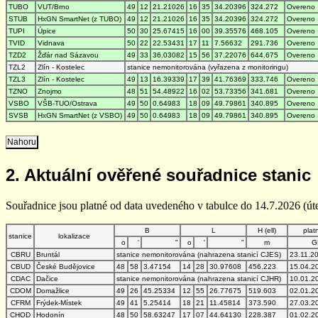
TUBO
VUT/Brno
49
12
21.21026
16
35
34.20396
324.272
Overeno
STUB
HxGN SmartNet (z TUBO)
49
12
21.21026
16
35
34.20396
324.272
Overeno
TUPI
Úpice
50
30
25.67415
16
00
39.35576
468.105
Overeno
TVID
Vidnava
50
22
22.53431
17
11
7.56632
291.736
Overeno
TZD2
Žďár nad Sázavou
49
33
36.03082
15
56
37.22076
644.675
Overeno
TZL2
Zlín - Kostelec
stanice nemonitorována (vyřazena z monitoringu)
TZL3
Zlín - Kostelec
49
13
16.39339
17
39
41.76369
333.746
Overeno
TZNO
Znojmo
48
51
54.48922
16
02
53.73356
341.681
Overeno
VSBO
VŠB-TUO/Ostrava
49
50
0.64983
18
09
49.79861
340.895
Overeno
SVSB
HxGN SmartNet (z VSBO)
49
50
0.64983
18
09
49.79861
340.895
Overeno
Nahoru
2. Aktuální ověřené souřadnice stanic
Souřadnice jsou platné od data uvedeného v tabulce do 14.7.2026 (úte
B
L
H (ell)
plat
stanice
lokalizace
o
'
"
o
'
"
m
G
CBRU
Bruntál
stanice nemonitorována (nahrazena stanicí CJES)
23.11.2
CBUD
České Budějovice
48
58
3.47154
14
28
30.97608
456.223
15.04.2
CDAC
Dačice
stanice nemonitorována (nahrazena stanicí CJHR)
10.01.2
CDOM
Domažlice
49
26
45.25334
12
55
26.77675
519.603
02.01.2
CFRM
Frýdek-Místek
49
41
5.25414
18
21
11.45814
373.590
27.03.2
CHOD
Hodonín
48
50
58.63247
17
07
44.64130
228.387
01.02.2