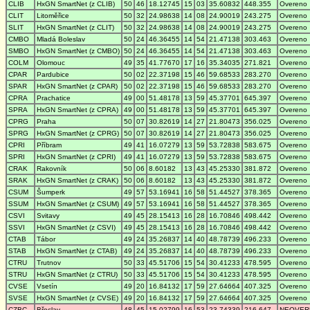
CLIB
HxGN SmartNet (z CLIB)
50
46
18.12745
15
03
35.60832
448.355
Overeno
CLIT
Litoměřice
50
32
24.98638
14
08
24.90019
243.275
Overeno
SLIT
HxGN SmartNet (z CLIT)
50
32
24.98638
14
08
24.90019
243.275
Overeno
CMBO
Mladá Boleslav
50
24
46.36455
14
54
21.47138
303.463
Overeno
SMBO
HxGN SmartNet (z CMBO)
50
24
46.36455
14
54
21.47138
303.463
Overeno
COLM
Olomouc
49
35
41.77670
17
16
35.34035
271.821
Overeno
CPAR
Pardubice
50
02
22.37198
15
46
59.68533
283.270
Overeno
SPAR
HxGN SmartNet (z CPAR)
50
02
22.37198
15
46
59.68533
283.270
Overeno
CPRA
Prachatice
49
00
51.48178
13
59
45.37701
645.397
Overeno
SPRA
HxGN SmartNet (z CPRA)
49
00
51.48178
13
59
45.37701
645.397
Overeno
CPRG
Praha
50
07
30.82619
14
27
21.80473
356.025
Overeno
SPRG
HxGN SmartNet (z CPRG)
50
07
30.82619
14
27
21.80473
356.025
Overeno
CPRI
Příbram
49
41
16.07279
13
59
53.72838
583.675
Overeno
SPRI
HxGN SmartNet (z CPRI)
49
41
16.07279
13
59
53.72838
583.675
Overeno
CRAK
Rakovník
50
06
8.60182
13
43
45.25330
381.872
Overeno
SRAK
HxGN SmartNet (z CRAK)
50
06
8.60182
13
43
45.25330
381.872
Overeno
CSUM
Šumperk
49
57
53.16941
16
58
51.44527
378.365
Overeno
SSUM
HxGN SmartNet (z CSUM)
49
57
53.16941
16
58
51.44527
378.365
Overeno
CSVI
Svitavy
49
45
28.15413
16
28
16.70846
498.442
Overeno
SSVI
HxGN SmartNet (z CSVI)
49
45
28.15413
16
28
16.70846
498.442
Overeno
CTAB
Tábor
49
24
35.26837
14
40
48.78739
496.233
Overeno
STAB
HxGN SmartNet (z CTAB)
49
24
35.26837
14
40
48.78739
496.233
Overeno
CTRU
Trutnov
50
33
45.51706
15
54
30.41233
478.595
Overeno
STRU
HxGN SmartNet (z CTRU)
50
33
45.51706
15
54
30.41233
478.595
Overeno
CVSE
Vsetín
49
20
16.84132
17
59
27.64664
407.325
Overeno
SVSE
HxGN SmartNet (z CVSE)
49
20
16.84132
17
59
27.64664
407.325
Overeno
CZBC
Břeclav
48
45
15.02799
16
53
23.74339
216.647
NEOVER