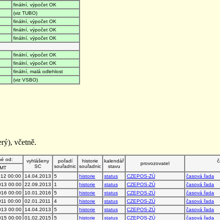
finální, výpočet OK
(viz TUBO)
finální, výpočet OK
finální, výpočet OK
finální, výpočet OK
finální, výpočet OK
finální, výpočet OK
finální, malá odlehlost
(viz VSBO)
rý), včetně.
né od:
vyhlášeny
pořadí
historie
kalendář
č
provozovatel
SC
souřadnic
souřadnic
stavu
MT
012 00:00
14.04.2013
5
historie
status
CZEPOS-ZÚ
časová řada
013 00:00
22.09.2013
1
historie
status
CZEPOS-ZÚ
časová řada
016 00:00
10.01.2016
5
historie
status
CZEPOS-ZÚ
časová řada
011 00:00
02.01.2011
4
historie
status
CZEPOS-ZÚ
časová řada
013 00:00
14.04.2013
5
historie
status
CZEPOS-ZÚ
časová řada
015 00:00
01.02.2015
5
historie
status
CZEPOS-ZÚ
časová řada