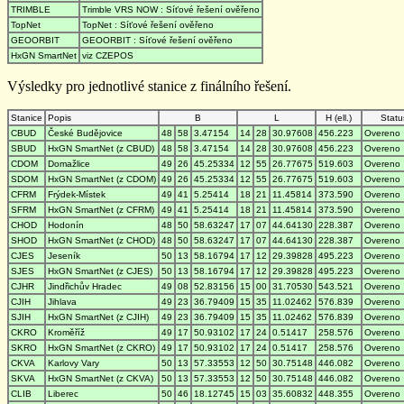
TRIMBLE
Trimble VRS NOW : Síťové řešení ověřeno
TopNet
TopNet : Síťové řešení ověřeno
GEOORBIT
GEOORBIT : Síťové řešení ověřeno
HxGN SmartNet
viz CZEPOS
Výsledky pro jednotlivé stanice z finálního řešení.
Stanice
Popis
B
L
H (ell.)
Statu
CBUD
České Budějovice
48
58
3.47154
14
28
30.97608
456.223
Overeno
SBUD
HxGN SmartNet (z CBUD)
48
58
3.47154
14
28
30.97608
456.223
Overeno
CDOM
Domažlice
49
26
45.25334
12
55
26.77675
519.603
Overeno
SDOM
HxGN SmartNet (z CDOM)
49
26
45.25334
12
55
26.77675
519.603
Overeno
CFRM
Frýdek-Místek
49
41
5.25414
18
21
11.45814
373.590
Overeno
SFRM
HxGN SmartNet (z CFRM)
49
41
5.25414
18
21
11.45814
373.590
Overeno
CHOD
Hodonín
48
50
58.63247
17
07
44.64130
228.387
Overeno
SHOD
HxGN SmartNet (z CHOD)
48
50
58.63247
17
07
44.64130
228.387
Overeno
CJES
Jeseník
50
13
58.16794
17
12
29.39828
495.223
Overeno
SJES
HxGN SmartNet (z CJES)
50
13
58.16794
17
12
29.39828
495.223
Overeno
CJHR
Jindřichův Hradec
49
08
52.83156
15
00
31.70530
543.521
Overeno
CJIH
Jihlava
49
23
36.79409
15
35
11.02462
576.839
Overeno
SJIH
HxGN SmartNet (z CJIH)
49
23
36.79409
15
35
11.02462
576.839
Overeno
CKRO
Kroměříž
49
17
50.93102
17
24
0.51417
258.576
Overeno
SKRO
HxGN SmartNet (z CKRO)
49
17
50.93102
17
24
0.51417
258.576
Overeno
CKVA
Karlovy Vary
50
13
57.33553
12
50
30.75148
446.082
Overeno
SKVA
HxGN SmartNet (z CKVA)
50
13
57.33553
12
50
30.75148
446.082
Overeno
CLIB
Liberec
50
46
18.12745
15
03
35.60832
448.355
Overeno