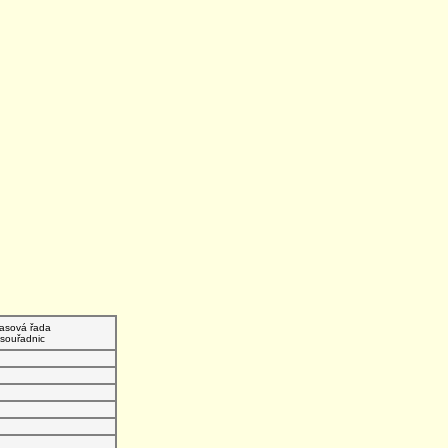
asová řada
souřadnic