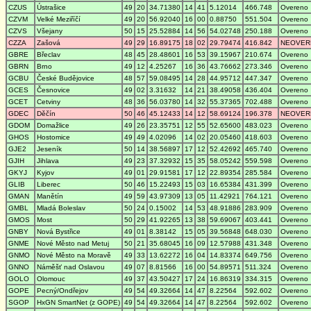
CZUS
Ústrašice
49
20
34.71380
14
41
5.12014
466.748
Overeno
CZVM
Velké Meziříčí
49
20
56.92040
16
00
0.88750
551.504
Overeno
CZVS
Všejany
50
15
25.52884
14
56
54.02748
250.188
Overeno
CZZA
Zašová
49
29
16.89175
18
02
29.79474
416.842
NEOVER
GBRE
Břeclav
48
45
28.48601
16
53
39.15967
210.674
Overeno
GBRN
Brno
49
12
4.25267
16
36
43.76662
273.346
Overeno
GCBU
České Budějovice
48
57
59.08495
14
28
44.95712
447.347
Overeno
GCES
Česnovice
49
02
3.31632
14
21
38.49058
436.404
Overeno
GCET
Cetviny
48
36
56.03780
14
32
55.37365
702.488
Overeno
GDEC
Děčín
50
46
45.12433
14
12
58.69124
196.378
NEOVER
GDOM
Domažlice
49
26
23.35751
12
55
52.65600
483.023
Overeno
GHOS
Hostomice
49
49
4.02096
14
02
20.05460
418.603
Overeno
GJE2
Jeseník
50
14
38.56897
17
12
52.42692
465.740
Overeno
GJIH
Jihlava
49
23
37.32932
15
35
58.05242
559.598
Overeno
GKYJ
Kyjov
49
01
29.91581
17
12
22.89354
285.584
Overeno
GLIB
Liberec
50
46
15.22493
15
03
16.65384
431.399
Overeno
GMAN
Manětín
49
59
43.97309
13
05
11.42921
764.121
Overeno
GMBL
Mladá Boleslav
50
24
0.15002
14
53
48.91886
283.909
Overeno
GMOS
Most
50
29
41.92265
13
38
59.69067
403.441
Overeno
GNBY
Nová Bystřice
49
01
8.38142
15
05
39.56848
648.030
Overeno
GNME
Nové Město nad Metuj
50
21
35.68045
16
09
12.57988
431.348
Overeno
GNMO
Nové Město na Moravě
49
33
13.62272
16
04
14.83374
649.756
Overeno
GNNO
Náměšť nad Oslavou
49
07
8.81566
16
00
54.89571
511.324
Overeno
GOLO
Olomouc
49
37
43.50427
17
24
16.86319
334.315
Overeno
GOPE
Pecný/Ondřejov
49
54
49.32664
14
47
8.22564
592.602
Overeno
SGOP
HxGN SmartNet (z GOPE)
49
54
49.32664
14
47
8.22564
592.602
Overeno