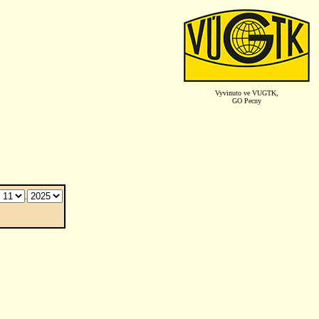
Vyvinuto ve VUGTK,
GO Pecny
.