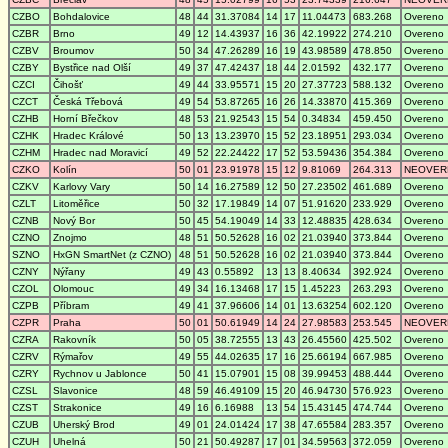
CZBO
Bohdalovice
48
44
31.37084
14
17
11.04473
683.268
Overeno
CZBR
Brno
49
12
14.43937
16
36
42.19922
274.210
Overeno
CZBV
Broumov
50
34
47.26289
16
19
43.98589
478.850
Overeno
CZBY
Bystřice nad Olší
49
37
47.42437
18
44
2.01592
432.177
Overeno
CZCI
Čihošť
49
44
33.95571
15
20
27.37723
588.132
Overeno
CZCT
Česká Třebová
49
54
53.87265
16
26
14.33870
415.369
Overeno
CZHB
Horní Břečkov
48
53
21.92543
15
54
0.34834
459.450
Overeno
CZHK
Hradec Králové
50
13
13.23970
15
52
23.18951
293.034
Overeno
CZHM
Hradec nad Moravicí
49
52
22.24422
17
52
53.59436
354.384
Overeno
CZKO
Kolín
50
01
23.91978
15
12
9.81069
264.313
NEOVER
CZKV
Karlovy Vary
50
14
16.27589
12
50
27.23502
461.689
Overeno
CZLT
Litoměřice
50
32
17.19849
14
07
51.91620
233.929
Overeno
CZNB
Nový Bor
50
45
54.19049
14
33
12.48835
428.634
Overeno
CZNO
Znojmo
48
51
50.52628
16
02
21.03940
373.844
Overeno
SZNO
HxGN SmartNet (z CZNO)
48
51
50.52628
16
02
21.03940
373.844
Overeno
CZNY
Nýřany
49
43
0.55892
13
13
8.40634
392.924
Overeno
CZOL
Olomouc
49
34
16.13468
17
15
1.45223
263.293
Overeno
CZPB
Příbram
49
41
37.96606
14
01
13.63254
602.120
Overeno
CZPR
Praha
50
01
50.61949
14
24
27.98583
253.545
NEOVER
CZRA
Rakovník
50
05
38.72555
13
43
26.45560
425.502
Overeno
CZRV
Rýmařov
49
55
44.02635
17
16
25.66194
667.985
Overeno
CZRY
Rychnov u Jablonce
50
41
15.07901
15
08
39.99453
488.444
Overeno
CZSL
Slavonice
48
59
46.49109
15
20
46.94730
576.923
Overeno
CZST
Strakonice
49
16
6.16988
13
54
15.43145
474.744
Overeno
CZUB
Uherský Brod
49
01
24.01424
17
38
47.65584
283.357
Overeno
CZUH
Uhelná
50
21
50.49287
17
01
34.59563
372.059
Overeno