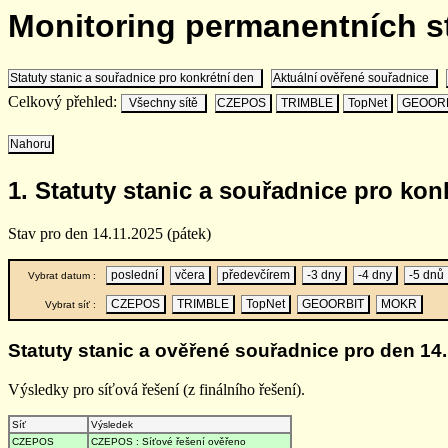
Monitoring permanentních 
Statuty stanic a souřadnice pro konkrétní den
Aktuální ověřené souřadnice
Celkový přehled:
Všechny sítě
CZEPOS
TRIMBLE
TopNet
GEOOR
Nahoru
1. Statuty stanic a souřadnice pro kon
Stav pro den 14.11.2025 (pátek)
poslední
včera
předevčírem
-3 dny
-4 dny
-5 dnů
Vybrat datum :
CZEPOS
TRIMBLE
TopNet
GEOORBIT
MOKR
Vybrat síť :
Statuty stanic a ověřené souřadnice pro den 14.
Výsledky pro síťová řešení (z finálního řešení).
Síť
Výsledek
CZEPOS
CZEPOS : Síťové řešení ověřeno