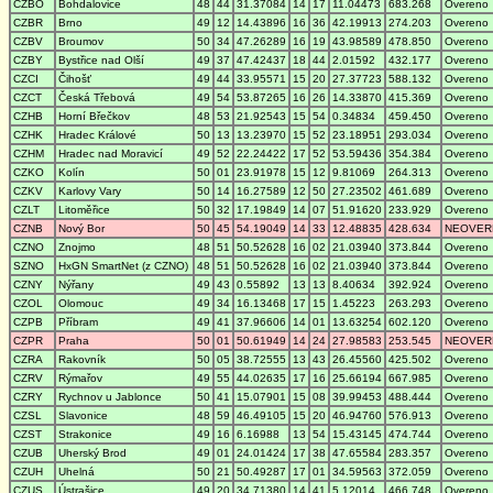
CZBO
Bohdalovice
48
44
31.37084
14
17
11.04473
683.268
Overeno
CZBR
Brno
49
12
14.43896
16
36
42.19913
274.203
Overeno
CZBV
Broumov
50
34
47.26289
16
19
43.98589
478.850
Overeno
CZBY
Bystřice nad Olší
49
37
47.42437
18
44
2.01592
432.177
Overeno
CZCI
Čihošť
49
44
33.95571
15
20
27.37723
588.132
Overeno
CZCT
Česká Třebová
49
54
53.87265
16
26
14.33870
415.369
Overeno
CZHB
Horní Břečkov
48
53
21.92543
15
54
0.34834
459.450
Overeno
CZHK
Hradec Králové
50
13
13.23970
15
52
23.18951
293.034
Overeno
CZHM
Hradec nad Moravicí
49
52
22.24422
17
52
53.59436
354.384
Overeno
CZKO
Kolín
50
01
23.91978
15
12
9.81069
264.313
Overeno
CZKV
Karlovy Vary
50
14
16.27589
12
50
27.23502
461.689
Overeno
CZLT
Litoměřice
50
32
17.19849
14
07
51.91620
233.929
Overeno
CZNB
Nový Bor
50
45
54.19049
14
33
12.48835
428.634
NEOVER
CZNO
Znojmo
48
51
50.52628
16
02
21.03940
373.844
Overeno
SZNO
HxGN SmartNet (z CZNO)
48
51
50.52628
16
02
21.03940
373.844
Overeno
CZNY
Nýřany
49
43
0.55892
13
13
8.40634
392.924
Overeno
CZOL
Olomouc
49
34
16.13468
17
15
1.45223
263.293
Overeno
CZPB
Příbram
49
41
37.96606
14
01
13.63254
602.120
Overeno
CZPR
Praha
50
01
50.61949
14
24
27.98583
253.545
NEOVER
CZRA
Rakovník
50
05
38.72555
13
43
26.45560
425.502
Overeno
CZRV
Rýmařov
49
55
44.02635
17
16
25.66194
667.985
Overeno
CZRY
Rychnov u Jablonce
50
41
15.07901
15
08
39.99453
488.444
Overeno
CZSL
Slavonice
48
59
46.49105
15
20
46.94760
576.913
Overeno
CZST
Strakonice
49
16
6.16988
13
54
15.43145
474.744
Overeno
CZUB
Uherský Brod
49
01
24.01424
17
38
47.65584
283.357
Overeno
CZUH
Uhelná
50
21
50.49287
17
01
34.59563
372.059
Overeno
CZUS
Ústrašice
49
20
34.71380
14
41
5.12014
466.748
Overeno