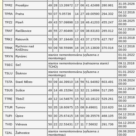
31.05.2026
TPR2
Prostějov
49
28
13.26972
17
06
41.42488
280.981
00:00
04.12.2016
TPRA
Praha
50
07
5.05736
14
27
49.00590
294.332
00:00
22.06.2025
TPZ2
Plzeň
49
43
57.09898
13
18
46.41203
455.247
00:00
04.12.2016
TRAT
Ratíškovice
48
55
27.60466
17
09
38.83183
265.012
00:00
18.03.2018
TRK2
Rakovník
50
06
37.19449
13
43
37.17376
427.767
00:00
Rychnov nad
04.12.2016
TRNK
50
09
58.55996
16
16
15.13839
370.016
Kněžnou
00:00
stanice nemonitorována (vyřazena z
01.01.2022
TRYN
Rynárec
monitoringu)
00:00
stanice nemonitorována (nahrazena stanicí
09.11.2018
TSEC
Seč
TCHO)
00:00
stanice nemonitorována (vyřazena z
01.01.2022
TSLU
Šluknov
monitoringu)
00:00
23.06.2024
TSTA
Staré Město
50
09
44.39910
16
56
51.94082
603.491
00:00
04.12.2016
TSUS
Sušice
49
14
46.15294
13
32
21.14694
517.295
00:00
04.12.2016
TTRE
Třebíč
49
12
14.54875
15
52
43.18122
529.261
00:00
04.12.2016
TTUR
Turnov
50
35
18.60975
15
08
9.49601
310.620
00:00
04.12.2016
TUPI
Úpice
50
30
25.67415
16
00
39.35576
468.105
00:00
04.12.2016
TVID
Vidnava
50
22
22.53431
17
11
7.56632
291.736
00:00
stanice nemonitorována (vyřazena z
06.08.2023
TZAL
Žalhostice
monitoringu)
00:00