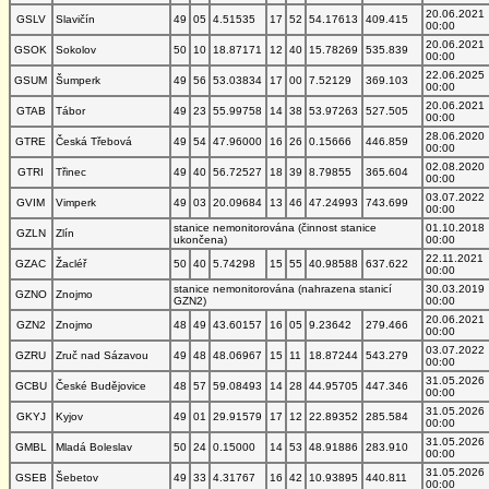
20.06.2021
GSLV
Slavičín
49
05
4.51535
17
52
54.17613
409.415
00:00
20.06.2021
GSOK
Sokolov
50
10
18.87171
12
40
15.78269
535.839
00:00
22.06.2025
GSUM
Šumperk
49
56
53.03834
17
00
7.52129
369.103
00:00
20.06.2021
GTAB
Tábor
49
23
55.99758
14
38
53.97263
527.505
00:00
28.06.2020
GTRE
Česká Třebová
49
54
47.96000
16
26
0.15666
446.859
00:00
02.08.2020
GTRI
Třinec
49
40
56.72527
18
39
8.79855
365.604
00:00
03.07.2022
GVIM
Vimperk
49
03
20.09684
13
46
47.24993
743.699
00:00
stanice nemonitorována (činnost stanice
01.10.2018
GZLN
Zlín
ukončena)
00:00
22.11.2021
GZAC
Žacléř
50
40
5.74298
15
55
40.98588
637.622
00:00
stanice nemonitorována (nahrazena stanicí
30.03.2019
GZNO
Znojmo
GZN2)
00:00
20.06.2021
GZN2
Znojmo
48
49
43.60157
16
05
9.23642
279.466
00:00
03.07.2022
GZRU
Zruč nad Sázavou
49
48
48.06967
15
11
18.87244
543.279
00:00
31.05.2026
GCBU
České Budějovice
48
57
59.08493
14
28
44.95705
447.346
00:00
31.05.2026
GKYJ
Kyjov
49
01
29.91579
17
12
22.89352
285.584
00:00
31.05.2026
GMBL
Mladá Boleslav
50
24
0.15000
14
53
48.91886
283.910
00:00
31.05.2026
GSEB
Šebetov
49
33
4.31767
16
42
10.93895
440.811
00:00