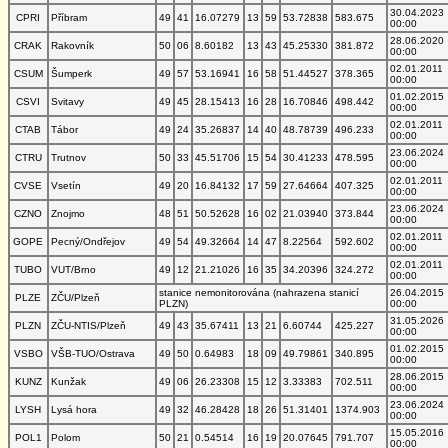
30.04.2023
CPRI
Příbram
49
41
16.07279
13
59
53.72838
583.675
00:00
28.06.2020
CRAK
Rakovník
50
06
8.60182
13
43
45.25330
381.872
00:00
02.01.2011
CSUM
Šumperk
49
57
53.16941
16
58
51.44527
378.365
00:00
01.02.2015
CSVI
Svitavy
49
45
28.15413
16
28
16.70846
498.442
00:00
02.01.2011
CTAB
Tábor
49
24
35.26837
14
40
48.78739
496.233
00:00
23.06.2024
CTRU
Trutnov
50
33
45.51706
15
54
30.41233
478.595
00:00
02.01.2011
CVSE
Vsetín
49
20
16.84132
17
59
27.64664
407.325
00:00
23.06.2024
CZNO
Znojmo
48
51
50.52628
16
02
21.03940
373.844
00:00
02.01.2011
GOPE
Pecný/Ondřejov
49
54
49.32664
14
47
8.22564
592.602
00:00
02.01.2011
TUBO
VUT/Brno
49
12
21.21026
16
35
34.20396
324.272
00:00
stanice nemonitorována (nahrazena stanicí
26.04.2015
PLZE
ZČU/Plzeň
PLZN)
00:00
31.05.2026
PLZN
ZČU-NTIS/Plzeň
49
43
35.67411
13
21
6.60744
425.227
00:00
01.02.2015
VSBO
VŠB-TUO/Ostrava
49
50
0.64983
18
09
49.79861
340.895
00:00
28.06.2015
KUNZ
Kunžak
49
06
26.23308
15
12
3.33383
702.511
00:00
23.06.2024
LYSH
Lysá hora
49
32
46.28428
18
26
51.31401
1374.903
00:00
15.05.2016
POL1
Polom
50
21
0.54514
16
19
20.07645
791.707
00:00