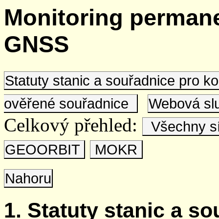
Monitoring permane
GNSS
Statuty stanic a souřadnice pro 
ověřené souřadnice
Webová s
Celkový přehled:
Všechny s
GEOORBIT
MOKR
Nahoru
1. Statuty stanic a s