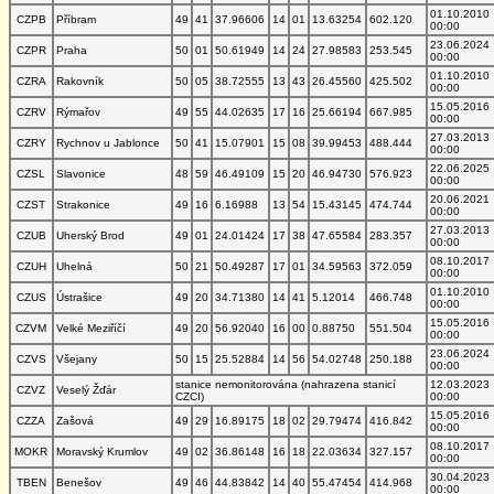
01.10.2010
CZPB
Příbram
49
41
37.96606
14
01
13.63254
602.120
00:00
23.06.2024
CZPR
Praha
50
01
50.61949
14
24
27.98583
253.545
00:00
01.10.2010
CZRA
Rakovník
50
05
38.72555
13
43
26.45560
425.502
00:00
15.05.2016
CZRV
Rýmařov
49
55
44.02635
17
16
25.66194
667.985
00:00
27.03.2013
CZRY
Rychnov u Jablonce
50
41
15.07901
15
08
39.99453
488.444
00:00
22.06.2025
CZSL
Slavonice
48
59
46.49109
15
20
46.94730
576.923
00:00
20.06.2021
CZST
Strakonice
49
16
6.16988
13
54
15.43145
474.744
00:00
27.03.2013
CZUB
Uherský Brod
49
01
24.01424
17
38
47.65584
283.357
00:00
08.10.2017
CZUH
Uhelná
50
21
50.49287
17
01
34.59563
372.059
00:00
01.10.2010
CZUS
Ústrašice
49
20
34.71380
14
41
5.12014
466.748
00:00
15.05.2016
CZVM
Velké Meziříčí
49
20
56.92040
16
00
0.88750
551.504
00:00
23.06.2024
CZVS
Všejany
50
15
25.52884
14
56
54.02748
250.188
00:00
stanice nemonitorována (nahrazena stanicí
12.03.2023
CZVZ
Veselý Žďár
CZCI)
00:00
15.05.2016
CZZA
Zašová
49
29
16.89175
18
02
29.79474
416.842
00:00
08.10.2017
MOKR
Moravský Krumlov
49
02
36.86148
16
18
22.03634
327.157
00:00
30.04.2023
TBEN
Benešov
49
46
44.83842
14
40
55.47454
414.968
00:00