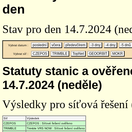
den
Stav pro den 14.7.2024 (ne
poslední
včera
předevčírem
-3 dny
-4 dny
-5 dnů
Vybrat datum :
CZEPOS
TRIMBLE
TopNet
GEOORBIT
MOKR
Vybrat síť :
Statuty stanic a ověře
14.7.2024 (neděle)
Výsledky pro síťová řešení (
Síť
Výsledek
CZEPOS
CZEPOS : Síťové řešení ověřeno
TRIMBLE
Trimble VRS NOW : Síťové řešení ověřeno