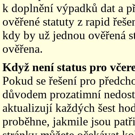
k doplnění výpadků dat a př
ověřené statuty z rapid řeše
kdy by už jednou ověřená st
ověřena.
Když není status pro včere
Pokud se řešení pro předch
důvodem prozatimní nedostup
aktualizují každých šest h
proběhne, jakmile jsou patř
stránky můžete očekávat kol