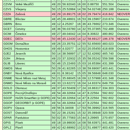
CZVM
Velké Meziříčí
49
20
56.92040
16
00
0.88750
551.504
Overeno
CZVS
Všejany
50
15
25.52884
14
56
54.02748
250.188
Overeno
CZZA
Zašová
49
29
16.89175
18
02
29.79474
416.842
NEOVER
GBRE
Břeclav
48
45
28.48601
16
53
39.15967
210.674
Overeno
GBRN
Brno
49
12
4.25267
16
36
43.76662
273.346
Overeno
GCET
Cetviny
48
36
56.03780
14
32
55.37365
702.488
Overeno
GCIM
Čimelice
49
27
49.04042
14
04
8.30822
480.862
Overeno
GDEC
Děčín
50
46
45.12430
14
12
58.69127
196.378
NEOVER
GDOM
Domažlice
49
26
23.35751
12
55
52.65600
483.023
Overeno
GHOS
Hostomice
49
49
4.02077
14
02
20.05450
418.609
Overeno
GJE2
Jeseník
50
14
38.56897
17
12
52.42692
465.740
Overeno
GJIH
Jihlava
49
23
37.32932
15
35
58.05242
559.598
Overeno
GLIB
Liberec
50
46
15.22493
15
03
16.65384
431.399
Overeno
GMOS
Most
50
29
41.92265
13
38
59.69067
403.441
Overeno
GNBY
Nová Bystřice
49
01
8.38142
15
05
39.56848
648.030
Overeno
GNME
Nové Město nad Metuj
50
21
35.68045
16
09
12.57988
431.348
Overeno
GNMO
Nové Město na Moravě
49
33
13.62272
16
04
14.83374
649.756
Overeno
GOLO
Olomouc
49
37
43.50409
17
24
16.86317
334.303
Overeno
GOPE
Pecný/Ondřejov
49
54
49.32664
14
47
8.22564
592.602
Overeno
SGOP
HxGN SmartNet (z GOPE)
49
54
49.32664
14
47
8.22564
592.602
Overeno
GGOP
GEOORBIT (z GOPE)
49
54
49.32664
14
47
8.22564
592.602
Overeno
GOPV
Opava
49
56
9.34008
17
53
56.39962
316.565
Overeno
GOST
Ostroměř
50
22
36.15281
15
32
35.08948
320.509
Overeno
GPAR
Pardubice
50
02
35.77583
15
44
3.29965
270.657
Overeno
GPIS
Písek
49
18
19.98830
14
08
58.63971
441.481
Overeno
GPLZ
Plzeň
49
42
42.68992
13
22
51.49877
403.420
Overeno