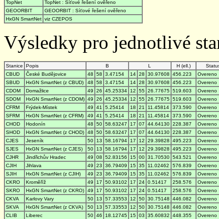
TopNet
TopNet : Síťové řešení ověřeno
GEOORBIT
GEOORBIT : Síťové řešení ověřeno
HxGN SmartNet
viz CZEPOS
Výsledky pro jednotlivé stan
Stanice
Popis
B
L
H (ell.)
Statu
CBUD
České Budějovice
48
58
3.47154
14
28
30.97608
456.223
Overeno
SBUD
HxGN SmartNet (z CBUD)
48
58
3.47154
14
28
30.97608
456.223
Overeno
CDOM
Domažlice
49
26
45.25334
12
55
26.77675
519.603
Overeno
SDOM
HxGN SmartNet (z CDOM)
49
26
45.25334
12
55
26.77675
519.603
Overeno
CFRM
Frýdek-Místek
49
41
5.25414
18
21
11.45814
373.590
Overeno
SFRM
HxGN SmartNet (z CFRM)
49
41
5.25414
18
21
11.45814
373.590
Overeno
CHOD
Hodonín
48
50
58.63247
17
07
44.64130
228.387
Overeno
SHOD
HxGN SmartNet (z CHOD)
48
50
58.63247
17
07
44.64130
228.387
Overeno
CJES
Jeseník
50
13
58.16794
17
12
29.39828
495.223
Overeno
SJES
HxGN SmartNet (z CJES)
50
13
58.16794
17
12
29.39828
495.223
Overeno
CJHR
Jindřichův Hradec
49
08
52.83156
15
00
31.70530
543.521
Overeno
CJIH
Jihlava
49
23
36.79409
15
35
11.02462
576.839
Overeno
SJIH
HxGN SmartNet (z CJIH)
49
23
36.79409
15
35
11.02462
576.839
Overeno
CKRO
Kroměříž
49
17
50.93102
17
24
0.51417
258.576
Overeno
SKRO
HxGN SmartNet (z CKRO)
49
17
50.93102
17
24
0.51417
258.576
Overeno
CKVA
Karlovy Vary
50
13
57.33553
12
50
30.75148
446.082
Overeno
SKVA
HxGN SmartNet (z CKVA)
50
13
57.33553
12
50
30.75148
446.082
Overeno
CLIB
Liberec
50
46
18.12745
15
03
35.60832
448.355
Overeno