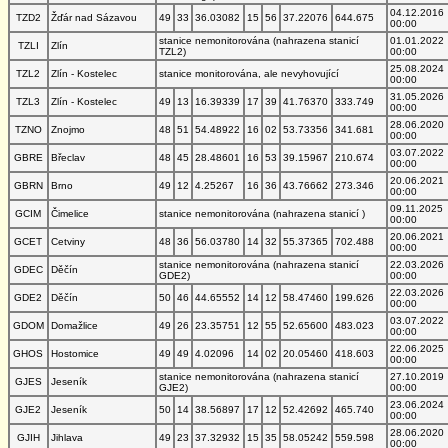
04.12.2016
TZD2
Žďár nad Sázavou
49
33
36.03082
15
56
37.22076
644.675
00:00
stanice nemonitorována (nahrazena stanicí
01.01.2022
TZLI
Zlín
TZL2)
00:00
25.08.2024
TZL2
Zlín - Kostelec
stanice monitorována, ale nevyhovující
00:00
31.05.2026
TZL3
Zlín - Kostelec
49
13
16.39339
17
39
41.76370
333.749
00:00
28.06.2020
TZNO
Znojmo
48
51
54.48922
16
02
53.73356
341.681
00:00
03.07.2022
GBRE
Břeclav
48
45
28.48601
16
53
39.15967
210.674
00:00
20.06.2021
GBRN
Brno
49
12
4.25267
16
36
43.76662
273.346
00:00
09.11.2025
GCIM
Čimelice
stanice nemonitorována (nahrazena stanicí )
00:00
20.06.2021
GCET
Cetviny
48
36
56.03780
14
32
55.37365
702.488
00:00
stanice nemonitorována (nahrazena stanicí
22.03.2026
GDEC
Děčín
GDE2)
00:00
22.03.2026
GDE2
Děčín
50
46
44.65552
14
12
58.47460
199.626
00:00
03.07.2022
GDOM
Domažlice
49
26
23.35751
12
55
52.65600
483.023
00:00
22.06.2025
GHOS
Hostomice
49
49
4.02096
14
02
20.05460
418.603
00:00
stanice nemonitorována (nahrazena stanicí
27.10.2019
GJES
Jeseník
GJE2)
00:00
23.06.2024
GJE2
Jeseník
50
14
38.56897
17
12
52.42692
465.740
00:00
28.06.2020
GJIH
Jihlava
49
23
37.32932
15
35
58.05242
559.598
00:00