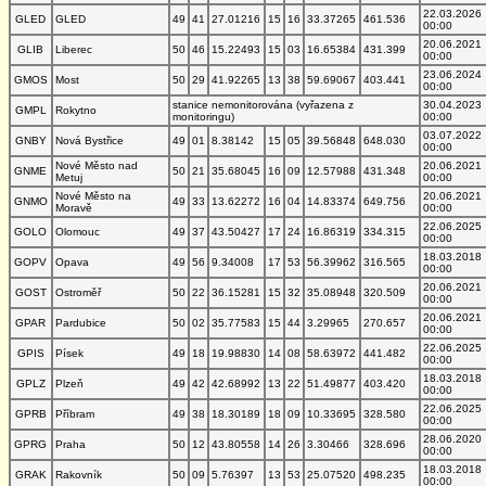
22.03.2026
GLED
GLED
49
41
27.01216
15
16
33.37265
461.536
00:00
20.06.2021
GLIB
Liberec
50
46
15.22493
15
03
16.65384
431.399
00:00
23.06.2024
GMOS
Most
50
29
41.92265
13
38
59.69067
403.441
00:00
stanice nemonitorována (vyřazena z
30.04.2023
GMPL
Rokytno
monitoringu)
00:00
03.07.2022
GNBY
Nová Bystřice
49
01
8.38142
15
05
39.56848
648.030
00:00
Nové Město nad
20.06.2021
GNME
50
21
35.68045
16
09
12.57988
431.348
Metuj
00:00
Nové Město na
20.06.2021
GNMO
49
33
13.62272
16
04
14.83374
649.756
Moravě
00:00
22.06.2025
GOLO
Olomouc
49
37
43.50427
17
24
16.86319
334.315
00:00
18.03.2018
GOPV
Opava
49
56
9.34008
17
53
56.39962
316.565
00:00
20.06.2021
GOST
Ostroměř
50
22
36.15281
15
32
35.08948
320.509
00:00
20.06.2021
GPAR
Pardubice
50
02
35.77583
15
44
3.29965
270.657
00:00
22.06.2025
GPIS
Písek
49
18
19.98830
14
08
58.63972
441.482
00:00
18.03.2018
GPLZ
Plzeň
49
42
42.68992
13
22
51.49877
403.420
00:00
22.06.2025
GPRB
Příbram
49
38
18.30189
18
09
10.33695
328.580
00:00
28.06.2020
GPRG
Praha
50
12
43.80558
14
26
3.30466
328.696
00:00
18.03.2018
GRAK
Rakovník
50
09
5.76397
13
53
25.07520
498.235
00:00