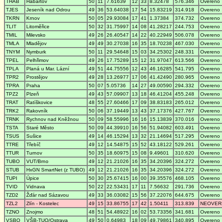
THAB
Habartov
50
11
7.61639
12
33
8.32478
576.346
Overeno
TJES
Jeseník nad Odrou
49
36
53.64038
17
54
15.83219
314.918
Overeno
TKRN
Krnov
50
05
29.93084
17
41
1.37384
374.732
Overeno
TLIT
Litoměřice
50
32
31.75997
14
08
41.28217
244.753
Overeno
TMIL
Milevsko
49
26
26.40547
14
22
40.22949
506.078
Overeno
TMLA
Mladějov
49
49
30.27038
16
35
18.70238
467.030
Overeno
TNYM
Nymburk
50
11
29.54648
15
03
34.25302
248.331
Overeno
TPEL
Pelhřimov
49
26
17.75289
15
12
31.97047
613.566
Overeno
TPLA
Planá u Mar. Lázní
49
51
44.75556
12
43
46.16285
541.795
Overeno
TPR2
Prostějov
49
28
13.26977
17
06
41.42490
280.965
Overeno
TPRA
Praha
50
07
5.05736
14
27
49.00590
294.332
Overeno
TPZ2
Plzeň
49
43
57.09907
13
18
46.41204
455.248
Overeno
TRAT
Ratíškovice
48
55
27.60466
17
09
38.83183
265.012
Overeno
TRK2
Rakovník
50
06
37.19449
13
43
37.17376
427.767
Overeno
TRNK
Rychnov nad Kněžnou
50
09
58.55996
16
16
15.13839
370.016
Overeno
TSTA
Staré Město
50
09
44.39910
16
56
51.94082
603.491
Overeno
TSUS
Sušice
49
14
46.15294
13
32
21.14694
517.295
Overeno
TTRE
Třebíč
49
12
14.54875
15
52
43.18122
529.261
Overeno
TTUR
Turnov
50
35
18.60975
15
08
9.49601
310.620
Overeno
TUBO
VUT/Brno
49
12
21.21026
16
35
34.20396
324.272
Overeno
STUB
HxGN SmartNet (z TUBO)
49
12
21.21026
16
35
34.20396
324.272
Overeno
TUPI
Úpice
50
30
25.67415
16
00
39.35576
468.105
Overeno
TVID
Vidnava
50
22
22.53431
17
11
7.56632
291.736
Overeno
TZD2
Žďár nad Sázavou
49
33
36.03082
15
56
37.22076
644.675
Overeno
TZL2
Zlín - Kostelec
49
15
33.86755
17
42
1.50411
313.839
NEOVER
TZNO
Znojmo
48
51
54.48922
16
02
53.73356
341.681
Overeno
VSBO
VŠB-TUO/Ostrava
49
50
0.64983
18
09
49.79861
340.895
Overeno