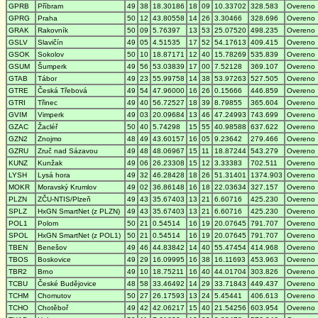
GPRB
Příbram
49
38
18.30186
18
09
10.33702
328.583
Overeno
GPRG
Praha
50
12
43.80558
14
26
3.30466
328.696
Overeno
GRAK
Rakovník
50
09
5.76397
13
53
25.07520
498.235
Overeno
GSLV
Slavičín
49
05
4.51535
17
52
54.17613
409.415
Overeno
GSOK
Sokolov
50
10
18.87171
12
40
15.78269
535.839
Overeno
GSUM
Šumperk
49
56
53.03839
17
00
7.52128
369.107
Overeno
GTAB
Tábor
49
23
55.99758
14
38
53.97263
527.505
Overeno
GTRE
Česká Třebová
49
54
47.96000
16
26
0.15666
446.859
Overeno
GTRI
Třinec
49
40
56.72527
18
39
8.79855
365.604
Overeno
GVIM
Vimperk
49
03
20.09684
13
46
47.24993
743.699
Overeno
GZAC
Žacléř
50
40
5.74298
15
55
40.98588
637.622
Overeno
GZN2
Znojmo
48
49
43.60157
16
05
9.23642
279.466
Overeno
GZRU
Zruč nad Sázavou
49
48
48.06967
15
11
18.87244
543.279
Overeno
KUNZ
Kunžak
49
06
26.23308
15
12
3.33383
702.511
Overeno
LYSH
Lysá hora
49
32
46.28428
18
26
51.31401
1374.903
Overeno
MOKR
Moravský Krumlov
49
02
36.86148
16
18
22.03634
327.157
Overeno
PLZN
ZČU-NTIS/Plzeň
49
43
35.67403
13
21
6.60716
425.230
Overeno
SPLZ
HxGN SmartNet (z PLZN)
49
43
35.67403
13
21
6.60716
425.230
Overeno
POL1
Polom
50
21
0.54514
16
19
20.07645
791.707
Overeno
SPOL
HxGN SmartNet (z POL1)
50
21
0.54514
16
19
20.07645
791.707
Overeno
TBEN
Benešov
49
46
44.83842
14
40
55.47454
414.968
Overeno
TBOS
Boskovice
49
29
16.09995
16
38
16.11693
453.963
Overeno
TBR2
Brno
49
10
18.75211
16
40
44.01704
303.826
Overeno
TCBU
České Budějovice
48
58
33.46492
14
29
33.71843
449.437
Overeno
TCHM
Chomutov
50
27
26.17593
13
24
5.45441
406.613
Overeno
TCHO
Chotěboř
49
42
42.06217
15
40
21.54256
603.954
Overeno