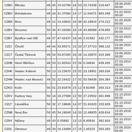
28.06.2020
CZBC
Břeclav
48
45
15.02799
16
53
23.74339
216.647
00:00
01.02.2015
CZBO
Bohdalovice
48
44
31.37084
14
17
11.04473
683.268
00:00
31.05.2026
CZBR
Brno
49
12
14.43942
16
36
42.19910
274.212
00:00
27.03.2013
CZBV
Broumov
50
34
47.26289
16
19
43.98589
478.850
00:00
30.04.2023
CZBY
Bystřice nad Olší
49
37
47.42437
18
44
2.01592
432.177
00:00
23.06.2024
CZCI
Čihošť
49
44
33.95571
15
20
27.37723
588.132
00:00
23.06.2024
CZCT
Česká Třebová
49
54
53.87265
16
26
14.33870
415.369
00:00
27.03.2013
CZHB
Horní Břečkov
48
53
21.92543
15
54
0.34834
459.450
00:00
23.06.2024
CZHK
Hradec Králové
50
13
13.23970
15
52
23.18951
293.034
00:00
23.06.2024
CZHM
Hradec nad Moravicí
49
52
22.24422
17
52
53.59436
354.384
00:00
28.06.2015
CZKO
Kolín
50
01
23.91978
15
12
9.81069
264.313
00:00
01.10.2010
CZKV
Karlovy Vary
50
14
16.27589
12
50
27.23502
461.689
00:00
01.10.2010
CZLT
Litoměřice
50
32
17.19849
14
07
51.91620
233.929
00:00
15.05.2016
CZNB
Nový Bor
50
45
54.19049
14
33
12.48835
428.634
00:00
01.10.2010
CZNY
Nýřany
49
43
0.55892
13
13
8.40634
392.924
00:00
23.06.2024
CZOL
Olomouc
49
34
16.13468
17
15
1.45223
263.293
00:00