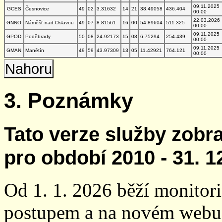
09.11.2025
GCES
Česnovice
49
02
3.31632
14
21
38.49058
436.404
00:00
22.03.2026
GNNO
Náměšť nad Oslavou
49
07
8.81561
16
00
54.89604
511.325
00:00
09.11.2025
GPOD
Poděbrady
50
08
24.92173
15
08
6.75294
254.439
00:00
09.11.2025
GMAN
Manětín
49
59
43.97309
13
05
11.42921
764.121
00:00
Nahoru
3. Poznámky
Tato verze služby zobr
pro období 2010 - 31. 1
Od 1. 1. 2026 běží monito
postupem a na novém webu