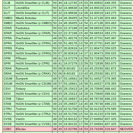
CLIB
HxGN SmartNet (z CLIB)
50
46
18.12745
15
03
35.60832
448.355
Overeno
CLIT
Litoměřice
50
32
24.98638
14
08
24.90019
243.275
Overeno
SLIT
HxGN SmartNet (z CLIT)
50
32
24.98638
14
08
24.90019
243.275
Overeno
CMBO
Mladá Boleslav
50
24
46.36455
14
54
21.47138
303.463
Overeno
SMBO
HxGN SmartNet (z CMBO)
50
24
46.36455
14
54
21.47138
303.463
Overeno
CPAR
Pardubice
50
02
22.37198
15
46
59.68533
283.270
Overeno
SPAR
HxGN SmartNet (z CPAR)
50
02
22.37198
15
46
59.68533
283.270
Overeno
CPRA
Prachatice
49
00
51.48178
13
59
45.37701
645.397
Overeno
SPRA
HxGN SmartNet (z CPRA)
49
00
51.48178
13
59
45.37701
645.397
Overeno
CPRG
Praha
50
07
30.82619
14
27
21.80473
356.025
Overeno
SPRG
HxGN SmartNet (z CPRG)
50
07
30.82619
14
27
21.80473
356.025
Overeno
CPRI
Příbram
49
41
16.07279
13
59
53.72838
583.675
Overeno
SPRI
HxGN SmartNet (z CPRI)
49
41
16.07279
13
59
53.72838
583.675
Overeno
CRAK
Rakovník
50
06
8.60182
13
43
45.25330
381.872
Overeno
SRAK
HxGN SmartNet (z CRAK)
50
06
8.60182
13
43
45.25330
381.872
Overeno
CSUM
Šumperk
49
57
53.16941
16
58
51.44527
378.365
Overeno
SSUM
HxGN SmartNet (z CSUM)
49
57
53.16941
16
58
51.44527
378.365
Overeno
CSVI
Svitavy
49
45
28.15413
16
28
16.70846
498.442
Overeno
SSVI
HxGN SmartNet (z CSVI)
49
45
28.15413
16
28
16.70846
498.442
Overeno
CTAB
Tábor
49
24
35.26837
14
40
48.78739
496.233
Overeno
STAB
HxGN SmartNet (z CTAB)
49
24
35.26837
14
40
48.78739
496.233
Overeno
CTRU
Trutnov
50
33
45.51706
15
54
30.41233
478.595
Overeno
STRU
HxGN SmartNet (z CTRU)
50
33
45.51706
15
54
30.41233
478.595
Overeno
CVSE
Vsetín
49
20
16.84132
17
59
27.64664
407.325
Overeno
SVSE
HxGN SmartNet (z CVSE)
49
20
16.84132
17
59
27.64664
407.325
Overeno
CZBC
Břeclav
48
45
15.02799
16
53
23.74339
216.647
NEOVER