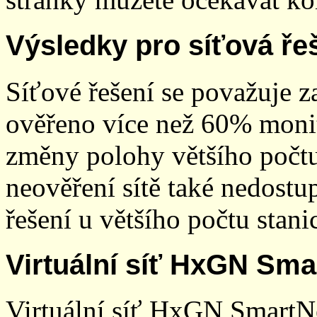
Výsledky pro síťová ře
Síťové řešení se považuje z
ověřeno více než 60% monit
změny polohy většího počt
neověření sítě také nedostu
řešení u většího počtu stani
Virtuální síť HxGN Sma
Virtuální síť HxGN SmartN