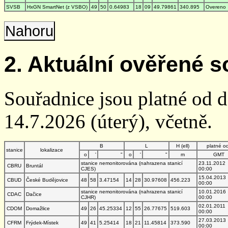
SVSB
HxGN SmartNet (z VSBO)
49
50
0.64983
18
09
49.79861
340.895
Overeno
Nahoru
2. Aktuální ověřené s
Souřadnice jsou platné od 
14.7.2026 (úterý), včetně.
B
L
H (ell)
platné o
stanice
lokalizace
o
'
"
o
'
"
m
GMT
stanice nemonitorována (nahrazena stanicí
23.11.2012
CBRU
Bruntál
CJES)
00:00
15.04.2013
CBUD
České Budějovice
48
58
3.47154
14
28
30.97608
456.223
00:00
stanice nemonitorována (nahrazena stanicí
10.01.2016
CDAC
Dačice
CJHR)
00:00
02.01.2011
CDOM
Domažlice
49
26
45.25334
12
55
26.77675
519.603
00:00
27.03.2013
CFRM
Frýdek-Místek
49
41
5.25414
18
21
11.45814
373.590
00:00