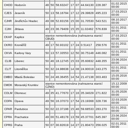
01.02.2015
CHOD
Hodonín
48
50
58.63247
17
07
44.64130
228.387
00:00
27.03.2013
CJES
Jeseník
50
13
58.16794
17
12
29.39828
495.223
00:00
08.10.2017
CJHR
Jindřichův Hradec
49
08
52.83156
15
00
31.70530
543.521
00:00
02.01.2011
CJIH
Jihlava
49
23
36.79409
15
35
11.02462
576.839
00:00
stanice nemonitorována (nahrazena stanicí
27.03.2013
CKAP
Kaplice
CBUD)
00:00
02.01.2011
CKRO
Kroměříž
49
17
50.93102
17
24
0.51417
258.576
00:00
02.01.2011
CKVA
Karlovy Vary
50
13
57.33553
12
50
30.75148
446.082
00:00
23.06.2024
CLIB
Liberec
50
46
18.12745
15
03
35.60832
448.355
00:00
02.01.2011
CLIT
Litoměřice
50
32
24.98638
14
08
24.90019
243.275
00:00
15.05.2016
CMBO
Mladá Boleslav
50
24
46.36455
14
54
21.47138
303.463
00:00
stanice nemonitorována (nahrazena stanicí
15.12.2009
CMOK
Moravský Krumlov
CZNO)
00:00
31.05.2026
COLM
Olomouc
49
35
41.77670
17
16
35.34029
271.822
00:00
22.03.2026
COPA
Opava
49
56
16.37073
17
54
23.19368
328.736
00:00
02.01.2011
CPAR
Pardubice
50
02
22.37198
15
46
59.68533
283.270
00:00
23.06.2024
CPRA
Prachatice
49
00
51.48178
13
59
45.37701
645.397
00:00
02.01.2011
CPRG
Praha
50
07
30.82619
14
27
21.80473
356.025
00:00