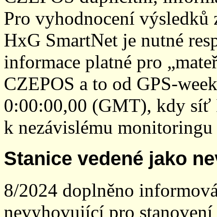
Pro vyhodnocení výsledků z
HxG SmartNet je nutné resp
informace platné pro „mateř
CZEPOS a to od GPS-week 2
0:00:00,00 (GMT), kdy sí
k nezávislému monitoringu 
Stanice vedené jako ne
8/2024 doplněno informován
nevyhovující pro stanovení