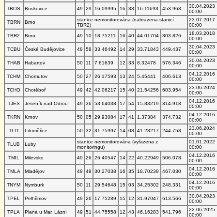
30.04.2023
TBOS
Boskovice
49
29
16.09995
16
38
16.11693
453.963
00:00
stanice nemonitorována (nahrazena stanicí
23.07.2017
TBRN
Brno
TBR2)
00:00
18.03.2018
TBR2
Brno
49
10
18.75211
16
40
44.01704
303.826
00:00
30.04.2023
TCBU
České Budějovice
48
58
33.46492
14
29
33.71843
449.437
00:00
30.04.2023
THAB
Habartov
50
11
7.61639
12
33
8.32478
576.346
00:00
04.12.2016
TCHM
Chomutov
50
27
26.17593
13
24
5.45441
406.613
00:00
23.06.2024
TCHO
Chotěboř
49
42
42.06217
15
40
21.54256
603.954
00:00
04.12.2016
TJES
Jeseník nad Odrou
49
36
53.64038
17
54
15.83219
314.918
00:00
04.12.2016
TKRN
Krnov
50
05
29.93084
17
41
1.37384
374.732
00:00
23.06.2024
TLIT
Litoměřice
50
32
31.75997
14
08
41.28217
244.753
00:00
stanice nemonitorována (vyřazena z
01.01.2022
TLUB
Luby
monitoringu)
00:00
04.12.2016
TMIL
Milevsko
49
26
26.40547
14
22
40.22949
506.078
00:00
04.12.2016
TMLA
Mladějov
49
49
30.27038
16
35
18.70238
467.030
00:00
04.12.2016
TNYM
Nymburk
50
11
29.54648
15
03
34.25302
248.331
00:00
30.04.2023
TPEL
Pelhřimov
49
26
17.75289
15
12
31.97047
613.566
00:00
22.06.2025
TPLA
Planá u Mar. Lázní
49
51
44.75558
12
43
46.16283
541.796
00:00