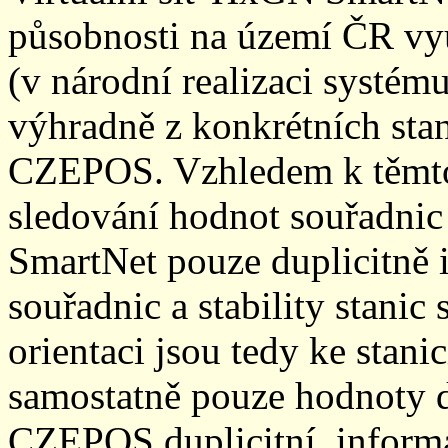
působnosti na území ČR vyu
(v národní realizaci systé
výhradně z konkrétních stani
CZEPOS. Vzhledem k těmto
sledování hodnot souřadnic 
SmartNet pouze duplicitně
souřadnic a stability stani
orientaci jsou tedy ke sta
samostatně pouze hodnoty den
CZEPOS duplicitní, inform