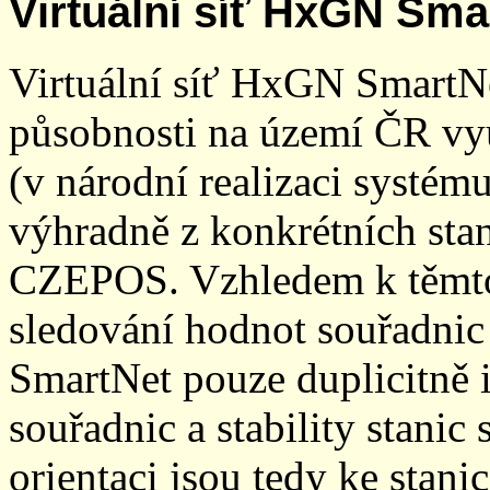
Virtuální síť HxGN Sma
Virtuální síť HxGN SmartN
působnosti na území ČR vyu
(v národní realizaci systé
výhradně z konkrétních stani
CZEPOS. Vzhledem k těmto
sledování hodnot souřadnic 
SmartNet pouze duplicitně
souřadnic a stability stani
orientaci jsou tedy ke sta