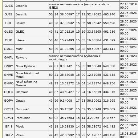
stanice nemonitorována (nahrazena stanicí
27.10.2019
GJES
Jeseník
GJE2)
00:00
23.06.2024
GJE2
Jeseník
50
14
38.56897
17
12
52.42692
465.740
00:00
28.06.2020
GJIH
Jihlava
49
23
37.32932
15
35
58.05242
559.598
00:00
22.03.2026
GLED
GLED
49
41
27.01216
15
16
33.37265
461.536
00:00
20.06.2021
GLIB
Liberec
50
46
15.22493
15
03
16.65384
431.399
00:00
23.06.2024
GMOS
Most
50
29
41.92265
13
38
59.69067
403.441
00:00
stanice nemonitorována (vyřazena z
30.04.2023
GMPL
Rokytno
monitoringu)
00:00
03.07.2022
GNBY
Nová Bystřice
49
01
8.38142
15
05
39.56848
648.030
00:00
Nové Město nad
20.06.2021
GNME
50
21
35.68045
16
09
12.57988
431.348
Metuj
00:00
Nové Město na
20.06.2021
GNMO
49
33
13.62272
16
04
14.83374
649.756
Moravě
00:00
22.06.2025
GOLO
Olomouc
49
37
43.50427
17
24
16.86319
334.315
00:00
18.03.2018
GOPV
Opava
49
56
9.34008
17
53
56.39962
316.565
00:00
20.06.2021
GOST
Ostroměř
50
22
36.15281
15
32
35.08948
320.509
00:00
20.06.2021
GPAR
Pardubice
50
02
35.77583
15
44
3.29965
270.657
00:00
22.06.2025
GPIS
Písek
49
18
19.98830
14
08
58.63972
441.482
00:00
18.03.2018
GPLZ
Plzeň
49
42
42.68992
13
22
51.49877
403.420
00:00