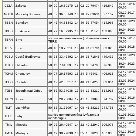
15.05.2016
CZZA
Zašová
49
29
16.89175
18
02
29.79474
416.842
00:00
08.10.2017
MOKR
Moravský Krumlov
49
02
36.86148
16
18
22.03634
327.157
00:00
30.04.2023
TBEN
Benešov
49
46
44.83842
14
40
55.47454
414.968
00:00
30.04.2023
TBOS
Boskovice
49
29
16.09995
16
38
16.11693
453.963
00:00
stanice nemonitorována (nahrazena stanicí
23.07.2017
TBRN
Brno
TBR2)
00:00
18.03.2018
TBR2
Brno
49
10
18.75211
16
40
44.01704
303.826
00:00
30.04.2023
TCBU
České Budějovice
48
58
33.46492
14
29
33.71843
449.437
00:00
30.04.2023
THAB
Habartov
50
11
7.61639
12
33
8.32478
576.346
00:00
04.12.2016
TCHM
Chomutov
50
27
26.17593
13
24
5.45441
406.613
00:00
23.06.2024
TCHO
Chotěboř
49
42
42.06217
15
40
21.54256
603.954
00:00
04.12.2016
TJES
Jeseník nad Odrou
49
36
53.64038
17
54
15.83219
314.918
00:00
04.12.2016
TKRN
Krnov
50
05
29.93084
17
41
1.37384
374.732
00:00
23.06.2024
TLIT
Litoměřice
50
32
31.75997
14
08
41.28217
244.753
00:00
stanice nemonitorována (vyřazena z
01.01.2022
TLUB
Luby
monitoringu)
00:00
04.12.2016
TMIL
Milevsko
49
26
26.40547
14
22
40.22949
506.078
00:00
04.12.2016
TMLA
Mladějov
49
49
30.27038
16
35
18.70238
467.030
00:00