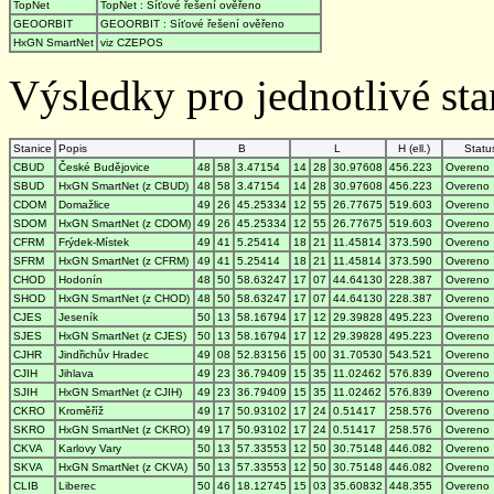
TopNet
TopNet : Síťové řešení ověřeno
GEOORBIT
GEOORBIT : Síťové řešení ověřeno
HxGN SmartNet
viz CZEPOS
Výsledky pro jednotlivé stan
Stanice
Popis
B
L
H (ell.)
Statu
CBUD
České Budějovice
48
58
3.47154
14
28
30.97608
456.223
Overeno
SBUD
HxGN SmartNet (z CBUD)
48
58
3.47154
14
28
30.97608
456.223
Overeno
CDOM
Domažlice
49
26
45.25334
12
55
26.77675
519.603
Overeno
SDOM
HxGN SmartNet (z CDOM)
49
26
45.25334
12
55
26.77675
519.603
Overeno
CFRM
Frýdek-Místek
49
41
5.25414
18
21
11.45814
373.590
Overeno
SFRM
HxGN SmartNet (z CFRM)
49
41
5.25414
18
21
11.45814
373.590
Overeno
CHOD
Hodonín
48
50
58.63247
17
07
44.64130
228.387
Overeno
SHOD
HxGN SmartNet (z CHOD)
48
50
58.63247
17
07
44.64130
228.387
Overeno
CJES
Jeseník
50
13
58.16794
17
12
29.39828
495.223
Overeno
SJES
HxGN SmartNet (z CJES)
50
13
58.16794
17
12
29.39828
495.223
Overeno
CJHR
Jindřichův Hradec
49
08
52.83156
15
00
31.70530
543.521
Overeno
CJIH
Jihlava
49
23
36.79409
15
35
11.02462
576.839
Overeno
SJIH
HxGN SmartNet (z CJIH)
49
23
36.79409
15
35
11.02462
576.839
Overeno
CKRO
Kroměříž
49
17
50.93102
17
24
0.51417
258.576
Overeno
SKRO
HxGN SmartNet (z CKRO)
49
17
50.93102
17
24
0.51417
258.576
Overeno
CKVA
Karlovy Vary
50
13
57.33553
12
50
30.75148
446.082
Overeno
SKVA
HxGN SmartNet (z CKVA)
50
13
57.33553
12
50
30.75148
446.082
Overeno
CLIB
Liberec
50
46
18.12745
15
03
35.60832
448.355
Overeno