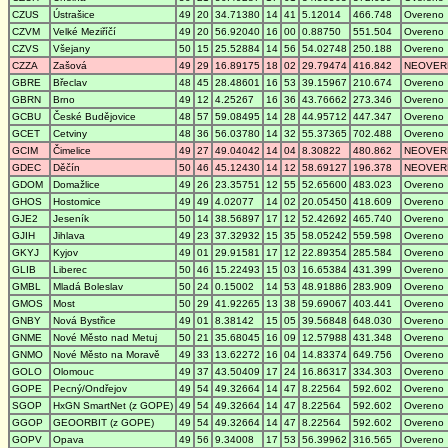
CZUS
Ústrašice
49
20
34.71380
14
41
5.12014
466.748
Overeno
CZVM
Velké Meziříčí
49
20
56.92040
16
00
0.88750
551.504
Overeno
CZVS
Všejany
50
15
25.52884
14
56
54.02748
250.188
Overeno
CZZA
Zašová
49
29
16.89175
18
02
29.79474
416.842
NEOVER
GBRE
Břeclav
48
45
28.48601
16
53
39.15967
210.674
Overeno
GBRN
Brno
49
12
4.25267
16
36
43.76662
273.346
Overeno
GCBU
České Budějovice
48
57
59.08495
14
28
44.95712
447.347
Overeno
GCET
Cetviny
48
36
56.03780
14
32
55.37365
702.488
Overeno
GCIM
Čimelice
49
27
49.04042
14
04
8.30822
480.862
NEOVER
GDEC
Děčín
50
46
45.12430
14
12
58.69127
196.378
NEOVER
GDOM
Domažlice
49
26
23.35751
12
55
52.65600
483.023
Overeno
GHOS
Hostomice
49
49
4.02077
14
02
20.05450
418.609
Overeno
GJE2
Jeseník
50
14
38.56897
17
12
52.42692
465.740
Overeno
GJIH
Jihlava
49
23
37.32932
15
35
58.05242
559.598
Overeno
GKYJ
Kyjov
49
01
29.91581
17
12
22.89354
285.584
Overeno
GLIB
Liberec
50
46
15.22493
15
03
16.65384
431.399
Overeno
GMBL
Mladá Boleslav
50
24
0.15002
14
53
48.91886
283.909
Overeno
GMOS
Most
50
29
41.92265
13
38
59.69067
403.441
Overeno
GNBY
Nová Bystřice
49
01
8.38142
15
05
39.56848
648.030
Overeno
GNME
Nové Město nad Metuj
50
21
35.68045
16
09
12.57988
431.348
Overeno
GNMO
Nové Město na Moravě
49
33
13.62272
16
04
14.83374
649.756
Overeno
GOLO
Olomouc
49
37
43.50409
17
24
16.86317
334.303
Overeno
GOPE
Pecný/Ondřejov
49
54
49.32664
14
47
8.22564
592.602
Overeno
SGOP
HxGN SmartNet (z GOPE)
49
54
49.32664
14
47
8.22564
592.602
Overeno
GGOP
GEOORBIT (z GOPE)
49
54
49.32664
14
47
8.22564
592.602
Overeno
GOPV
Opava
49
56
9.34008
17
53
56.39962
316.565
Overeno