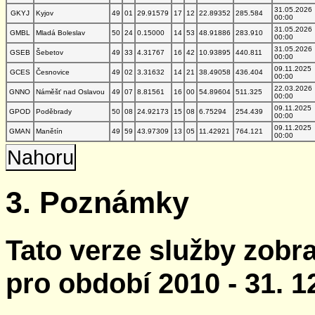
31.05.2026
GKYJ
Kyjov
49
01
29.91579
17
12
22.89352
285.584
00:00
31.05.2026
GMBL
Mladá Boleslav
50
24
0.15000
14
53
48.91886
283.910
00:00
31.05.2026
GSEB
Šebetov
49
33
4.31767
16
42
10.93895
440.811
00:00
09.11.2025
GCES
Česnovice
49
02
3.31632
14
21
38.49058
436.404
00:00
22.03.2026
GNNO
Náměšť nad Oslavou
49
07
8.81561
16
00
54.89604
511.325
00:00
09.11.2025
GPOD
Poděbrady
50
08
24.92173
15
08
6.75294
254.439
00:00
09.11.2025
GMAN
Manětín
49
59
43.97309
13
05
11.42921
764.121
00:00
Nahoru
3. Poznámky
Tato verze služby zobr
pro období 2010 - 31. 1