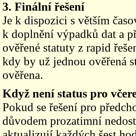
3. Finální řešení
Je k dispozici s větším ča
k doplnění výpadků dat a př
ověřené statuty z rapid řeše
kdy by už jednou ověřená st
ověřena.
Když není status pro včere
Pokud se řešení pro předch
důvodem prozatimní nedostup
aktualizují každých šest h