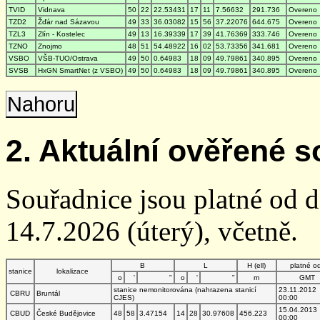
TVID
Vidnava
50
22
22.53431
17
11
7.56632
291.736
Overeno
TZD2
Žďár nad Sázavou
49
33
36.03082
15
56
37.22076
644.675
Overeno
TZL3
Zlín - Kostelec
49
13
16.39339
17
39
41.76369
333.746
Overeno
TZNO
Znojmo
48
51
54.48922
16
02
53.73356
341.681
Overeno
VSBO
VŠB-TUO/Ostrava
49
50
0.64983
18
09
49.79861
340.895
Overeno
SVSB
HxGN SmartNet (z VSBO)
49
50
0.64983
18
09
49.79861
340.895
Overeno
Nahoru
2. Aktuální ověřené s
Souřadnice jsou platné od 
14.7.2026 (úterý), včetně.
B
L
H (ell)
platné o
stanice
lokalizace
o
'
"
o
'
"
m
GMT
stanice nemonitorována (nahrazena stanicí
23.11.2012
CBRU
Bruntál
CJES)
00:00
15.04.2013
CBUD
České Budějovice
48
58
3.47154
14
28
30.97608
456.223
00:00