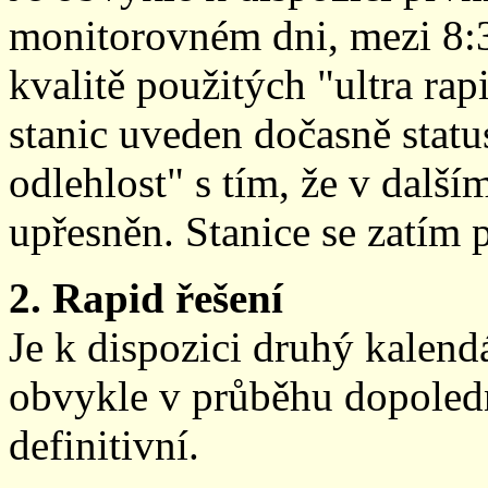
monitorovném dni, mezi 8:
kvalitě použitých "ultra ra
stanic uveden dočasně stat
odlehlost" s tím, že v další
upřesněn. Stanice se zatím
2. Rapid řešení
Je k dispozici druhý kalen
obvykle v průběhu dopoledne
definitivní.