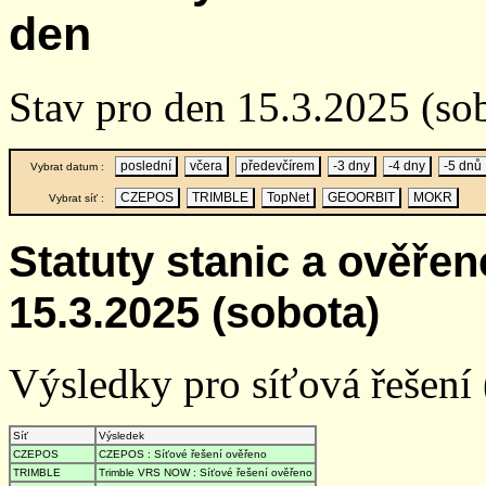
den
Stav pro den 15.3.2025 (so
poslední
včera
předevčírem
-3 dny
-4 dny
-5 dnů
Vybrat datum :
CZEPOS
TRIMBLE
TopNet
GEOORBIT
MOKR
Vybrat síť :
Statuty stanic a ověře
15.3.2025 (sobota)
Výsledky pro síťová řešení (
Síť
Výsledek
CZEPOS
CZEPOS : Síťové řešení ověřeno
TRIMBLE
Trimble VRS NOW : Síťové řešení ověřeno