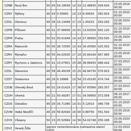
15.05.2016
CZNB
Nový Bor
50
45
54.19049
14
33
12.48835
428.634
00:00
01.10.2010
CZNY
Nýřany
49
43
0.55892
13
13
8.40634
392.924
00:00
23.06.2024
CZOL
Olomouc
49
34
16.13468
17
15
1.45223
263.293
00:00
01.10.2010
CZPB
Příbram
49
41
37.96606
14
01
13.63254
602.120
00:00
23.06.2024
CZPR
Praha
50
01
50.61949
14
24
27.98583
253.545
00:00
01.10.2010
CZRA
Rakovník
50
05
38.72555
13
43
26.45560
425.502
00:00
15.05.2016
CZRV
Rýmařov
49
55
44.02635
17
16
25.66194
667.985
00:00
27.03.2013
CZRY
Rychnov u Jablonce
50
41
15.07901
15
08
39.99453
488.444
00:00
22.06.2025
CZSL
Slavonice
48
59
46.49109
15
20
46.94730
576.923
00:00
20.06.2021
CZST
Strakonice
49
16
6.16988
13
54
15.43145
474.744
00:00
27.03.2013
CZUB
Uherský Brod
49
01
24.01424
17
38
47.65584
283.357
00:00
08.10.2017
CZUH
Uhelná
50
21
50.49287
17
01
34.59563
372.059
00:00
01.10.2010
CZUS
Ústrašice
49
20
34.71380
14
41
5.12014
466.748
00:00
15.05.2016
CZVM
Velké Meziříčí
49
20
56.92040
16
00
0.88750
551.504
00:00
23.06.2024
CZVS
Všejany
50
15
25.52884
14
56
54.02748
250.188
00:00
stanice nemonitorována (nahrazena stanicí
12.03.2023
CZVZ
Veselý Žďár
CZCI)
00:00