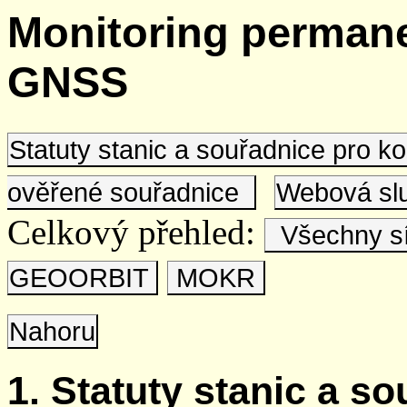
Monitoring permane
GNSS
Statuty stanic a souřadnice pro 
ověřené souřadnice
Webová s
Celkový přehled:
Všechny s
GEOORBIT
MOKR
Nahoru
1. Statuty stanic a s