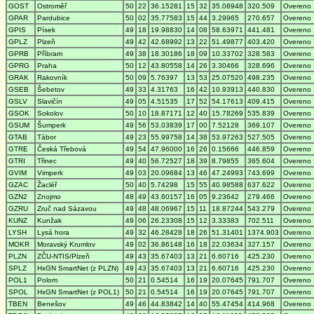
GOST
Ostroměř
50
22
36.15281
15
32
35.08948
320.509
Overeno
GPAR
Pardubice
50
02
35.77583
15
44
3.29965
270.657
Overeno
GPIS
Písek
49
18
19.98830
14
08
58.63971
441.481
Overeno
GPLZ
Plzeň
49
42
42.68992
13
22
51.49877
403.420
Overeno
GPRB
Příbram
49
38
18.30186
18
09
10.33702
328.583
Overeno
GPRG
Praha
50
12
43.80558
14
26
3.30466
328.696
Overeno
GRAK
Rakovník
50
09
5.76397
13
53
25.07520
498.235
Overeno
GSEB
Šebetov
49
33
4.31763
16
42
10.93913
440.830
Overeno
GSLV
Slavičín
49
05
4.51535
17
52
54.17613
409.415
Overeno
GSOK
Sokolov
50
10
18.87171
12
40
15.78269
535.839
Overeno
GSUM
Šumperk
49
56
53.03839
17
00
7.52128
369.107
Overeno
GTAB
Tábor
49
23
55.99758
14
38
53.97263
527.505
Overeno
GTRE
Česká Třebová
49
54
47.96000
16
26
0.15666
446.859
Overeno
GTRI
Třinec
49
40
56.72527
18
39
8.79855
365.604
Overeno
GVIM
Vimperk
49
03
20.09684
13
46
47.24993
743.699
Overeno
GZAC
Žacléř
50
40
5.74298
15
55
40.98588
637.622
Overeno
GZN2
Znojmo
48
49
43.60157
16
05
9.23642
279.466
Overeno
GZRU
Zruč nad Sázavou
49
48
48.06967
15
11
18.87244
543.279
Overeno
KUNZ
Kunžak
49
06
26.23308
15
12
3.33383
702.511
Overeno
LYSH
Lysá hora
49
32
46.28428
18
26
51.31401
1374.903
Overeno
MOKR
Moravský Krumlov
49
02
36.86148
16
18
22.03634
327.157
Overeno
PLZN
ZČU-NTIS/Plzeň
49
43
35.67403
13
21
6.60716
425.230
Overeno
SPLZ
HxGN SmartNet (z PLZN)
49
43
35.67403
13
21
6.60716
425.230
Overeno
POL1
Polom
50
21
0.54514
16
19
20.07645
791.707
Overeno
SPOL
HxGN SmartNet (z POL1)
50
21
0.54514
16
19
20.07645
791.707
Overeno
TBEN
Benešov
49
46
44.83842
14
40
55.47454
414.968
Overeno