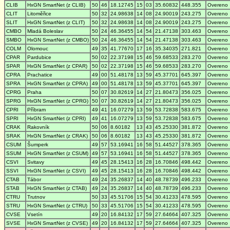
CLIB
HxGN SmartNet (z CLIB)
50
46
18.12745
15
03
35.60832
448.355
Overeno
CLIT
Litoměřice
50
32
24.98638
14
08
24.90019
243.275
Overeno
SLIT
HxGN SmartNet (z CLIT)
50
32
24.98638
14
08
24.90019
243.275
Overeno
CMBO
Mladá Boleslav
50
24
46.36455
14
54
21.47138
303.463
Overeno
SMBO
HxGN SmartNet (z CMBO)
50
24
46.36455
14
54
21.47138
303.463
Overeno
COLM
Olomouc
49
35
41.77670
17
16
35.34035
271.821
Overeno
CPAR
Pardubice
50
02
22.37198
15
46
59.68533
283.270
Overeno
SPAR
HxGN SmartNet (z CPAR)
50
02
22.37198
15
46
59.68533
283.270
Overeno
CPRA
Prachatice
49
00
51.48178
13
59
45.37701
645.397
Overeno
SPRA
HxGN SmartNet (z CPRA)
49
00
51.48178
13
59
45.37701
645.397
Overeno
CPRG
Praha
50
07
30.82619
14
27
21.80473
356.025
Overeno
SPRG
HxGN SmartNet (z CPRG)
50
07
30.82619
14
27
21.80473
356.025
Overeno
CPRI
Příbram
49
41
16.07279
13
59
53.72838
583.675
Overeno
SPRI
HxGN SmartNet (z CPRI)
49
41
16.07279
13
59
53.72838
583.675
Overeno
CRAK
Rakovník
50
06
8.60182
13
43
45.25330
381.872
Overeno
SRAK
HxGN SmartNet (z CRAK)
50
06
8.60182
13
43
45.25330
381.872
Overeno
CSUM
Šumperk
49
57
53.16941
16
58
51.44527
378.365
Overeno
SSUM
HxGN SmartNet (z CSUM)
49
57
53.16941
16
58
51.44527
378.365
Overeno
CSVI
Svitavy
49
45
28.15413
16
28
16.70846
498.442
Overeno
SSVI
HxGN SmartNet (z CSVI)
49
45
28.15413
16
28
16.70846
498.442
Overeno
CTAB
Tábor
49
24
35.26837
14
40
48.78739
496.233
Overeno
STAB
HxGN SmartNet (z CTAB)
49
24
35.26837
14
40
48.78739
496.233
Overeno
CTRU
Trutnov
50
33
45.51706
15
54
30.41233
478.595
Overeno
STRU
HxGN SmartNet (z CTRU)
50
33
45.51706
15
54
30.41233
478.595
Overeno
CVSE
Vsetín
49
20
16.84132
17
59
27.64664
407.325
Overeno
SVSE
HxGN SmartNet (z CVSE)
49
20
16.84132
17
59
27.64664
407.325
Overeno