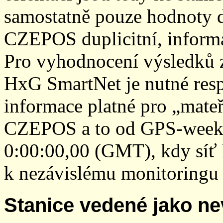
samostatně pouze hodnoty den
CZEPOS duplicitní, inform
Pro vyhodnocení výsledků z
HxG SmartNet je nutné resp
informace platné pro „mateř
CZEPOS a to od GPS-week 2
0:00:00,00 (GMT), kdy sí
k nezávislému monitoringu 
Stanice vedené jako ne