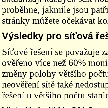
proběhne, jakmile jsou patř
stránky můžete očekávat kol
Výsledky pro síťová ře
Síťové řešení se považuje z
ověřeno více než 60% monit
změny polohy většího počt
neověření sítě také nedostu
řešení u většího počtu stani