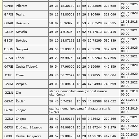
22.06.2025
GPRB
Příbram
49
38
18.30189
18
09
10.33695
328.580
00:00
28.06.2020
GPRG
Praha
50
12
43.80558
14
26
3.30466
328.696
00:00
18.03.2018
GRAK
Rakovník
50
09
5.76397
13
53
25.07520
498.235
00:00
20.06.2021
GSLV
Slavičín
49
05
4.51535
17
52
54.17613
409.415
00:00
20.06.2021
GSOK
Sokolov
50
10
18.87171
12
40
15.78269
535.839
00:00
22.06.2025
GSUM
Šumperk
49
56
53.03834
17
00
7.52129
369.103
00:00
20.06.2021
GTAB
Tábor
49
23
55.99758
14
38
53.97263
527.505
00:00
28.06.2020
GTRE
Česká Třebová
49
54
47.96000
16
26
0.15666
446.859
00:00
02.08.2020
GTRI
Třinec
49
40
56.72527
18
39
8.79855
365.604
00:00
03.07.2022
GVIM
Vimperk
49
03
20.09684
13
46
47.24993
743.699
00:00
stanice nemonitorována (činnost stanice
01.10.2018
GZLN
Zlín
ukončena)
00:00
22.11.2021
GZAC
Žacléř
50
40
5.74298
15
55
40.98588
637.622
00:00
stanice nemonitorována (nahrazena stanicí
30.03.2019
GZNO
Znojmo
GZN2)
00:00
20.06.2021
GZN2
Znojmo
48
49
43.60157
16
05
9.23642
279.466
00:00
03.07.2022
GZRU
Zruč nad Sázavou
49
48
48.06967
15
11
18.87244
543.279
00:00
31.05.2026
GCBU
České Budějovice
48
57
59.08493
14
28
44.95705
447.346
00:00