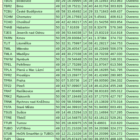
TBOS
Boskovice
49
29
16.09995
16
38
16.11693
453.963
Overeno
TBR2
Brno
49
10
18.75211
16
40
44.01704
303.826
Overeno
TCBU
České Budějovice
48
58
33.46492
14
29
33.71843
449.437
Overeno
TCHM
Chomutov
50
27
26.17593
13
24
5.45441
406.613
Overeno
TCHO
Chotěboř
49
42
42.06217
15
40
21.54256
603.954
Overeno
THAB
Habartov
50
11
7.61639
12
33
8.32478
576.346
Overeno
TJES
Jeseník nad Odrou
49
36
53.64038
17
54
15.83219
314.918
Overeno
TKRN
Krnov
50
05
29.93084
17
41
1.37384
374.732
Overeno
TLIT
Litoměřice
50
32
31.75997
14
08
41.28217
244.753
Overeno
TMIL
Milevsko
49
26
26.40547
14
22
40.22949
506.078
Overeno
TMLA
Mladějov
49
49
30.27038
16
35
18.70238
467.030
Overeno
TNYM
Nymburk
50
11
29.54648
15
03
34.25302
248.331
Overeno
TPEL
Pelhřimov
49
26
17.75289
15
12
31.97047
613.566
Overeno
TPLA
Planá u Mar. Lázní
49
51
44.75556
12
43
46.16285
541.795
Overeno
TPR2
Prostějov
49
28
13.26977
17
06
41.42490
280.965
Overeno
TPRA
Praha
50
07
5.05736
14
27
49.00590
294.332
Overeno
TPZ2
Plzeň
49
43
57.09907
13
18
46.41204
455.248
Overeno
TRAT
Ratíškovice
48
55
27.60466
17
09
38.83183
265.012
Overeno
TRK2
Rakovník
50
06
37.19449
13
43
37.17376
427.767
Overeno
TRNK
Rychnov nad Kněžnou
50
09
58.55996
16
16
15.13839
370.016
Overeno
TSTA
Staré Město
50
09
44.39910
16
56
51.94082
603.491
Overeno
TSUS
Sušice
49
14
46.15294
13
32
21.14694
517.295
Overeno
TTRE
Třebíč
49
12
14.54875
15
52
43.18122
529.261
Overeno
TTUR
Turnov
50
35
18.60975
15
08
9.49601
310.620
Overeno
TUBO
VUT/Brno
49
12
21.21026
16
35
34.20396
324.272
Overeno
STUB
HxGN SmartNet (z TUBO)
49
12
21.21026
16
35
34.20396
324.272
Overeno
TUPI
Úpice
50
30
25.67415
16
00
39.35576
468.105
Overeno