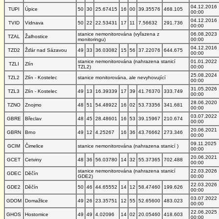
04.12.2016
TUPI
Úpice
50
30
25.67415
16
00
39.35576
468.105
00:00
04.12.2016
TVID
Vidnava
50
22
22.53431
17
11
7.56632
291.736
00:00
stanice nemonitorována (vyřazena z
06.08.2023
TZAL
Žalhostice
monitoringu)
00:00
04.12.2016
TZD2
Žďár nad Sázavou
49
33
36.03082
15
56
37.22076
644.675
00:00
stanice nemonitorována (nahrazena stanicí
01.01.2022
TZLI
Zlín
TZL2)
00:00
25.08.2024
TZL2
Zlín - Kostelec
stanice monitorována, ale nevyhovující
00:00
31.05.2026
TZL3
Zlín - Kostelec
49
13
16.39339
17
39
41.76370
333.749
00:00
28.06.2020
TZNO
Znojmo
48
51
54.48922
16
02
53.73356
341.681
00:00
03.07.2022
GBRE
Břeclav
48
45
28.48601
16
53
39.15967
210.674
00:00
20.06.2021
GBRN
Brno
49
12
4.25267
16
36
43.76662
273.346
00:00
09.11.2025
GCIM
Čimelice
stanice nemonitorována (nahrazena stanicí )
00:00
20.06.2021
GCET
Cetviny
48
36
56.03780
14
32
55.37365
702.488
00:00
stanice nemonitorována (nahrazena stanicí
22.03.2026
GDEC
Děčín
GDE2)
00:00
22.03.2026
GDE2
Děčín
50
46
44.65552
14
12
58.47460
199.626
00:00
03.07.2022
GDOM
Domažlice
49
26
23.35751
12
55
52.65600
483.023
00:00
22.06.2025
GHOS
Hostomice
49
49
4.02096
14
02
20.05460
418.603
00:00