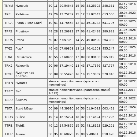
04.12.2016
TNYM
Nymburk
50
11
29.54648
15
03
34.25302
248.331
00:00
30.04.2023
TPEL
Pelhřimov
49
26
17.75289
15
12
31.97047
613.566
00:00
22.06.2025
TPLA
Planá u Mar. Lázní
49
51
44.75558
12
43
46.16283
541.796
00:00
31.05.2026
TPR2
Prostějov
49
28
13.26972
17
06
41.42488
280.981
00:00
04.12.2016
TPRA
Praha
50
07
5.05736
14
27
49.00590
294.332
00:00
22.06.2025
TPZ2
Plzeň
49
43
57.09898
13
18
46.41203
455.247
00:00
04.12.2016
TRAT
Ratíškovice
48
55
27.60466
17
09
38.83183
265.012
00:00
18.03.2018
TRK2
Rakovník
50
06
37.19449
13
43
37.17376
427.767
00:00
Rychnov nad
04.12.2016
TRNK
50
09
58.55996
16
16
15.13839
370.016
Kněžnou
00:00
stanice nemonitorována (vyřazena z
01.01.2022
TRYN
Rynárec
monitoringu)
00:00
stanice nemonitorována (nahrazena stanicí
09.11.2018
TSEC
Seč
TCHO)
00:00
stanice nemonitorována (vyřazena z
01.01.2022
TSLU
Šluknov
monitoringu)
00:00
23.06.2024
TSTA
Staré Město
50
09
44.39910
16
56
51.94082
603.491
00:00
04.12.2016
TSUS
Sušice
49
14
46.15294
13
32
21.14694
517.295
00:00
04.12.2016
TTRE
Třebíč
49
12
14.54875
15
52
43.18122
529.261
00:00
04.12.2016
TTUR
Turnov
50
35
18.60975
15
08
9.49601
310.620
00:00