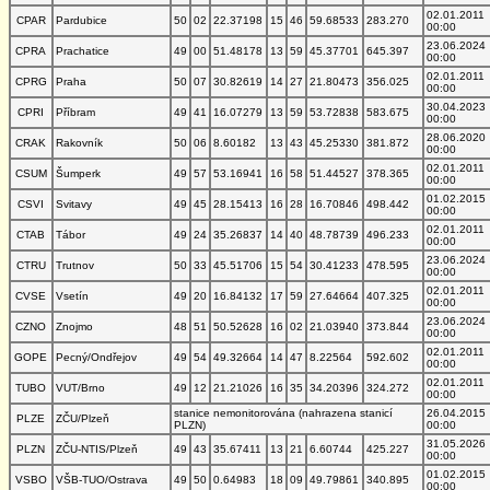
02.01.2011
CPAR
Pardubice
50
02
22.37198
15
46
59.68533
283.270
00:00
23.06.2024
CPRA
Prachatice
49
00
51.48178
13
59
45.37701
645.397
00:00
02.01.2011
CPRG
Praha
50
07
30.82619
14
27
21.80473
356.025
00:00
30.04.2023
CPRI
Příbram
49
41
16.07279
13
59
53.72838
583.675
00:00
28.06.2020
CRAK
Rakovník
50
06
8.60182
13
43
45.25330
381.872
00:00
02.01.2011
CSUM
Šumperk
49
57
53.16941
16
58
51.44527
378.365
00:00
01.02.2015
CSVI
Svitavy
49
45
28.15413
16
28
16.70846
498.442
00:00
02.01.2011
CTAB
Tábor
49
24
35.26837
14
40
48.78739
496.233
00:00
23.06.2024
CTRU
Trutnov
50
33
45.51706
15
54
30.41233
478.595
00:00
02.01.2011
CVSE
Vsetín
49
20
16.84132
17
59
27.64664
407.325
00:00
23.06.2024
CZNO
Znojmo
48
51
50.52628
16
02
21.03940
373.844
00:00
02.01.2011
GOPE
Pecný/Ondřejov
49
54
49.32664
14
47
8.22564
592.602
00:00
02.01.2011
TUBO
VUT/Brno
49
12
21.21026
16
35
34.20396
324.272
00:00
stanice nemonitorována (nahrazena stanicí
26.04.2015
PLZE
ZČU/Plzeň
PLZN)
00:00
31.05.2026
PLZN
ZČU-NTIS/Plzeň
49
43
35.67411
13
21
6.60744
425.227
00:00
01.02.2015
VSBO
VŠB-TUO/Ostrava
49
50
0.64983
18
09
49.79861
340.895
00:00