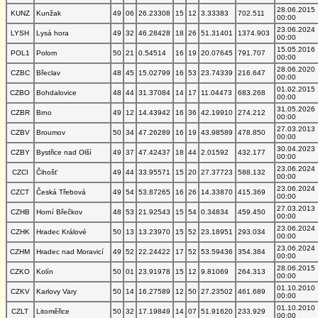
28.06.2015
KUNZ
Kunžak
49
06
26.23308
15
12
3.33383
702.511
00:00
23.06.2024
LYSH
Lysá hora
49
32
46.28428
18
26
51.31401
1374.903
00:00
15.05.2016
POL1
Polom
50
21
0.54514
16
19
20.07645
791.707
00:00
28.06.2020
CZBC
Břeclav
48
45
15.02799
16
53
23.74339
216.647
00:00
01.02.2015
CZBO
Bohdalovice
48
44
31.37084
14
17
11.04473
683.268
00:00
31.05.2026
CZBR
Brno
49
12
14.43942
16
36
42.19910
274.212
00:00
27.03.2013
CZBV
Broumov
50
34
47.26289
16
19
43.98589
478.850
00:00
30.04.2023
CZBY
Bystřice nad Olší
49
37
47.42437
18
44
2.01592
432.177
00:00
23.06.2024
CZCI
Čihošť
49
44
33.95571
15
20
27.37723
588.132
00:00
23.06.2024
CZCT
Česká Třebová
49
54
53.87265
16
26
14.33870
415.369
00:00
27.03.2013
CZHB
Horní Břečkov
48
53
21.92543
15
54
0.34834
459.450
00:00
23.06.2024
CZHK
Hradec Králové
50
13
13.23970
15
52
23.18951
293.034
00:00
23.06.2024
CZHM
Hradec nad Moravicí
49
52
22.24422
17
52
53.59436
354.384
00:00
28.06.2015
CZKO
Kolín
50
01
23.91978
15
12
9.81069
264.313
00:00
01.10.2010
CZKV
Karlovy Vary
50
14
16.27589
12
50
27.23502
461.689
00:00
01.10.2010
CZLT
Litoměřice
50
32
17.19849
14
07
51.91620
233.929
00:00