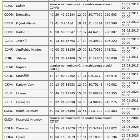
stanice nemonitorována (nahrazena stanicí
10.01.2016
CDAC
Dačice
CJHR)
00:00
02.01.2011
CDOM
Domažlice
49
26
45.25334
12
55
26.77675
519.603
00:00
27.03.2013
CFRM
Frýdek-Místek
49
41
5.25414
18
21
11.45814
373.590
00:00
01.02.2015
CHOD
Hodonín
48
50
58.63247
17
07
44.64130
228.387
00:00
27.03.2013
CJES
Jeseník
50
13
58.16794
17
12
29.39828
495.223
00:00
08.10.2017
CJHR
Jindřichův Hradec
49
08
52.83156
15
00
31.70530
543.521
00:00
02.01.2011
CJIH
Jihlava
49
23
36.79409
15
35
11.02462
576.839
00:00
stanice nemonitorována (nahrazena stanicí
27.03.2013
CKAP
Kaplice
CBUD)
00:00
02.01.2011
CKRO
Kroměříž
49
17
50.93102
17
24
0.51417
258.576
00:00
02.01.2011
CKVA
Karlovy Vary
50
13
57.33553
12
50
30.75148
446.082
00:00
23.06.2024
CLIB
Liberec
50
46
18.12745
15
03
35.60832
448.355
00:00
02.01.2011
CLIT
Litoměřice
50
32
24.98638
14
08
24.90019
243.275
00:00
15.05.2016
CMBO
Mladá Boleslav
50
24
46.36455
14
54
21.47138
303.463
00:00
stanice nemonitorována (nahrazena stanicí
15.12.2009
CMOK
Moravský Krumlov
CZNO)
00:00
31.05.2026
COLM
Olomouc
49
35
41.77670
17
16
35.34029
271.822
00:00
22.03.2026
COPA
Opava
49
56
16.37073
17
54
23.19368
328.736
00:00