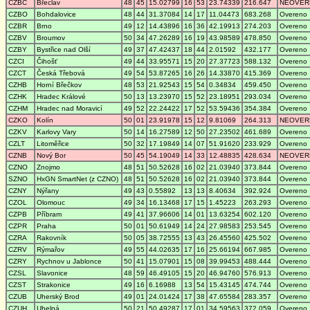
CZBC
Břeclav
48
45
15.02799
16
53
23.74339
216.647
NEOVER
CZBO
Bohdalovice
48
44
31.37084
14
17
11.04473
683.268
Overeno
CZBR
Brno
49
12
14.43896
16
36
42.19913
274.203
Overeno
CZBV
Broumov
50
34
47.26289
16
19
43.98589
478.850
Overeno
CZBY
Bystřice nad Olší
49
37
47.42437
18
44
2.01592
432.177
Overeno
CZCI
Čihošť
49
44
33.95571
15
20
27.37723
588.132
Overeno
CZCT
Česká Třebová
49
54
53.87265
16
26
14.33870
415.369
Overeno
CZHB
Horní Břečkov
48
53
21.92543
15
54
0.34834
459.450
Overeno
CZHK
Hradec Králové
50
13
13.23970
15
52
23.18951
293.034
Overeno
CZHM
Hradec nad Moravicí
49
52
22.24422
17
52
53.59436
354.384
Overeno
CZKO
Kolín
50
01
23.91978
15
12
9.81069
264.313
NEOVER
CZKV
Karlovy Vary
50
14
16.27589
12
50
27.23502
461.689
Overeno
CZLT
Litoměřice
50
32
17.19849
14
07
51.91620
233.929
Overeno
CZNB
Nový Bor
50
45
54.19049
14
33
12.48835
428.634
NEOVER
CZNO
Znojmo
48
51
50.52628
16
02
21.03940
373.844
Overeno
SZNO
HxGN SmartNet (z CZNO)
48
51
50.52628
16
02
21.03940
373.844
Overeno
CZNY
Nýřany
49
43
0.55892
13
13
8.40634
392.924
Overeno
CZOL
Olomouc
49
34
16.13468
17
15
1.45223
263.293
Overeno
CZPB
Příbram
49
41
37.96606
14
01
13.63254
602.120
Overeno
CZPR
Praha
50
01
50.61949
14
24
27.98583
253.545
Overeno
CZRA
Rakovník
50
05
38.72555
13
43
26.45560
425.502
Overeno
CZRV
Rýmařov
49
55
44.02635
17
16
25.66194
667.985
Overeno
CZRY
Rychnov u Jablonce
50
41
15.07901
15
08
39.99453
488.444
Overeno
CZSL
Slavonice
48
59
46.49105
15
20
46.94760
576.913
Overeno
CZST
Strakonice
49
16
6.16988
13
54
15.43145
474.744
Overeno
CZUB
Uherský Brod
49
01
24.01424
17
38
47.65584
283.357
Overeno
CZUH
Uhelná
50
21
50.49287
17
01
34.59563
372.059
Overeno