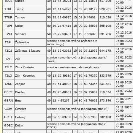
TSUS
Sušice
49
14
46.15294
13
32
21.14694
517.295
00:00
04.12.2016
TTRE
Třebíč
49
12
14.54875
15
52
43.18122
529.261
00:00
04.12.2016
TTUR
Turnov
50
35
18.60975
15
08
9.49601
310.620
00:00
04.12.2016
TUPI
Úpice
50
30
25.67415
16
00
39.35576
468.105
00:00
04.12.2016
TVID
Vidnava
50
22
22.53431
17
11
7.56632
291.736
00:00
stanice nemonitorována (vyřazena z
06.08.2023
TZAL
Žalhostice
monitoringu)
00:00
04.12.2016
TZD2
Žďár nad Sázavou
49
33
36.03082
15
56
37.22076
644.675
00:00
stanice nemonitorována (nahrazena stanicí
01.01.2022
TZLI
Zlín
TZL2)
00:00
25.08.2024
TZL2
Zlín - Kostelec
stanice monitorována, ale nevyhovující
00:00
31.05.2026
TZL3
Zlín - Kostelec
49
13
16.39339
17
39
41.76370
333.749
00:00
28.06.2020
TZNO
Znojmo
48
51
54.48922
16
02
53.73356
341.681
00:00
03.07.2022
GBRE
Břeclav
48
45
28.48601
16
53
39.15967
210.674
00:00
20.06.2021
GBRN
Brno
49
12
4.25267
16
36
43.76662
273.346
00:00
09.11.2025
GCIM
Čimelice
stanice nemonitorována (nahrazena stanicí )
00:00
20.06.2021
GCET
Cetviny
48
36
56.03780
14
32
55.37365
702.488
00:00
stanice nemonitorována (nahrazena stanicí
22.03.2026
GDEC
Děčín
GDE2)
00:00
22.03.2026