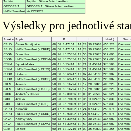
TopNet
TopNet : Síťové řešení ověřeno
GEOORBIT
GEOORBIT : Síťové řešení ověřeno
HxGN SmartNet
viz CZEPOS
Výsledky pro jednotlivé stan
Stanice
Popis
B
L
H (ell.)
Statu
CBUD
České Budějovice
48
58
3.47154
14
28
30.97608
456.223
Overeno
SBUD
HxGN SmartNet (z CBUD)
48
58
3.47154
14
28
30.97608
456.223
Overeno
CDOM
Domažlice
49
26
45.25334
12
55
26.77675
519.603
Overeno
SDOM
HxGN SmartNet (z CDOM)
49
26
45.25334
12
55
26.77675
519.603
Overeno
CFRM
Frýdek-Místek
49
41
5.25414
18
21
11.45814
373.590
Overeno
SFRM
HxGN SmartNet (z CFRM)
49
41
5.25414
18
21
11.45814
373.590
Overeno
CHOD
Hodonín
48
50
58.63247
17
07
44.64130
228.387
Overeno
SHOD
HxGN SmartNet (z CHOD)
48
50
58.63247
17
07
44.64130
228.387
Overeno
CJES
Jeseník
50
13
58.16794
17
12
29.39828
495.223
Overeno
SJES
HxGN SmartNet (z CJES)
50
13
58.16794
17
12
29.39828
495.223
Overeno
CJHR
Jindřichův Hradec
49
08
52.83156
15
00
31.70530
543.521
Overeno
CJIH
Jihlava
49
23
36.79409
15
35
11.02462
576.839
Overeno
SJIH
HxGN SmartNet (z CJIH)
49
23
36.79409
15
35
11.02462
576.839
Overeno
CKRO
Kroměříž
49
17
50.93102
17
24
0.51417
258.576
Overeno
SKRO
HxGN SmartNet (z CKRO)
49
17
50.93102
17
24
0.51417
258.576
Overeno
CKVA
Karlovy Vary
50
13
57.33553
12
50
30.75148
446.082
Overeno
SKVA
HxGN SmartNet (z CKVA)
50
13
57.33553
12
50
30.75148
446.082
Overeno
CLIB
Liberec
50
46
18.12745
15
03
35.60832
448.355
Overeno