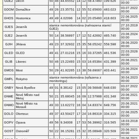
GDE2
Děčín
50
46
44.65552
14
12
58.47460
199.626
00:00
03.07.2022
GDOM
Domažlice
49
26
23.35751
12
55
52.65600
483.023
00:00
22.06.2025
GHOS
Hostomice
49
49
4.02096
14
02
20.05460
418.603
00:00
stanice nemonitorována (nahrazena stanicí
27.10.2019
GJES
Jeseník
GJE2)
00:00
23.06.2024
GJE2
Jeseník
50
14
38.56897
17
12
52.42692
465.740
00:00
28.06.2020
GJIH
Jihlava
49
23
37.32932
15
35
58.05242
559.598
00:00
22.03.2026
GLED
GLED
49
41
27.01216
15
16
33.37265
461.536
00:00
20.06.2021
GLIB
Liberec
50
46
15.22493
15
03
16.65384
431.399
00:00
23.06.2024
GMOS
Most
50
29
41.92265
13
38
59.69067
403.441
00:00
stanice nemonitorována (vyřazena z
30.04.2023
GMPL
Rokytno
monitoringu)
00:00
03.07.2022
GNBY
Nová Bystřice
49
01
8.38142
15
05
39.56848
648.030
00:00
Nové Město nad
20.06.2021
GNME
50
21
35.68045
16
09
12.57988
431.348
Metuj
00:00
Nové Město na
20.06.2021
GNMO
49
33
13.62272
16
04
14.83374
649.756
Moravě
00:00
22.06.2025
GOLO
Olomouc
49
37
43.50427
17
24
16.86319
334.315
00:00
18.03.2018
GOPV
Opava
49
56
9.34008
17
53
56.39962
316.565
00:00
20.06.2021
GOST
Ostroměř
50
22
36.15281
15
32
35.08948
320.509
00:00
20.06.2021