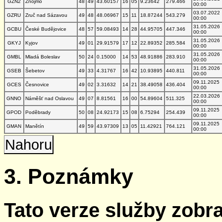
GZN2
Znojmo
48
49
43.60157
16
05
9.23642
279.466
00:00
03.07.2022
GZRU
Zruč nad Sázavou
49
48
48.06967
15
11
18.87244
543.279
00:00
31.05.2026
GCBU
České Budějovice
48
57
59.08493
14
28
44.95705
447.346
00:00
31.05.2026
GKYJ
Kyjov
49
01
29.91579
17
12
22.89352
285.584
00:00
31.05.2026
GMBL
Mladá Boleslav
50
24
0.15000
14
53
48.91886
283.910
00:00
31.05.2026
GSEB
Šebetov
49
33
4.31767
16
42
10.93895
440.811
00:00
09.11.2025
GCES
Česnovice
49
02
3.31632
14
21
38.49058
436.404
00:00
22.03.2026
GNNO
Náměšť nad Oslavou
49
07
8.81561
16
00
54.89604
511.325
00:00
09.11.2025
GPOD
Poděbrady
50
08
24.92173
15
08
6.75294
254.439
00:00
09.11.2025
GMAN
Manětín
49
59
43.97309
13
05
11.42921
764.121
00:00
Nahoru
3. Poznámky
Tato verze služby zobr