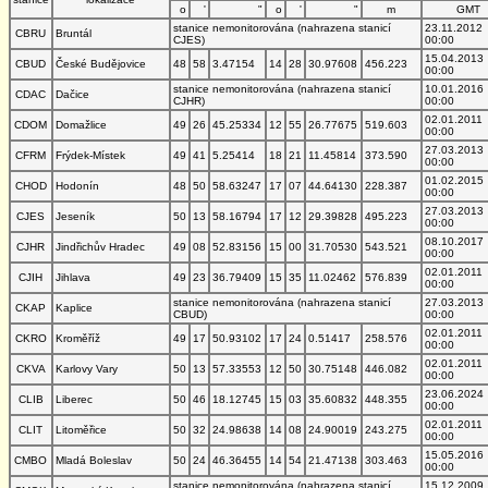
o
'
"
o
'
"
m
GMT
stanice nemonitorována (nahrazena stanicí
23.11.2012
CBRU
Bruntál
CJES)
00:00
15.04.2013
CBUD
České Budějovice
48
58
3.47154
14
28
30.97608
456.223
00:00
stanice nemonitorována (nahrazena stanicí
10.01.2016
CDAC
Dačice
CJHR)
00:00
02.01.2011
CDOM
Domažlice
49
26
45.25334
12
55
26.77675
519.603
00:00
27.03.2013
CFRM
Frýdek-Místek
49
41
5.25414
18
21
11.45814
373.590
00:00
01.02.2015
CHOD
Hodonín
48
50
58.63247
17
07
44.64130
228.387
00:00
27.03.2013
CJES
Jeseník
50
13
58.16794
17
12
29.39828
495.223
00:00
08.10.2017
CJHR
Jindřichův Hradec
49
08
52.83156
15
00
31.70530
543.521
00:00
02.01.2011
CJIH
Jihlava
49
23
36.79409
15
35
11.02462
576.839
00:00
stanice nemonitorována (nahrazena stanicí
27.03.2013
CKAP
Kaplice
CBUD)
00:00
02.01.2011
CKRO
Kroměříž
49
17
50.93102
17
24
0.51417
258.576
00:00
02.01.2011
CKVA
Karlovy Vary
50
13
57.33553
12
50
30.75148
446.082
00:00
23.06.2024
CLIB
Liberec
50
46
18.12745
15
03
35.60832
448.355
00:00
02.01.2011
CLIT
Litoměřice
50
32
24.98638
14
08
24.90019
243.275
00:00
15.05.2016
CMBO
Mladá Boleslav
50
24
46.36455
14
54
21.47138
303.463
00:00
stanice nemonitorována (nahrazena stanicí
15.12.2009