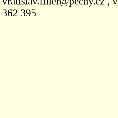
vratislav.filler@pecny.cz , 
362 395