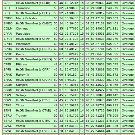
CLIB
HxGN SmartNet (z CLIB)
50
46
18.12745
15
03
35.60832
448.355
Overeno
CLIT
Litoměřice
50
32
24.98638
14
08
24.90019
243.275
Overeno
SLIT
HxGN SmartNet (z CLIT)
50
32
24.98638
14
08
24.90019
243.275
Overeno
CMBO
Mladá Boleslav
50
24
46.36455
14
54
21.47138
303.463
Overeno
SMBO
HxGN SmartNet (z CMBO)
50
24
46.36455
14
54
21.47138
303.463
Overeno
COLM
Olomouc
49
35
41.77670
17
16
35.34035
271.821
Overeno
CPAR
Pardubice
50
02
22.37198
15
46
59.68533
283.270
Overeno
SPAR
HxGN SmartNet (z CPAR)
50
02
22.37198
15
46
59.68533
283.270
Overeno
CPRA
Prachatice
49
00
51.48178
13
59
45.37701
645.397
Overeno
SPRA
HxGN SmartNet (z CPRA)
49
00
51.48178
13
59
45.37701
645.397
Overeno
CPRG
Praha
50
07
30.82619
14
27
21.80473
356.025
Overeno
SPRG
HxGN SmartNet (z CPRG)
50
07
30.82619
14
27
21.80473
356.025
Overeno
CPRI
Příbram
49
41
16.07279
13
59
53.72838
583.675
Overeno
SPRI
HxGN SmartNet (z CPRI)
49
41
16.07279
13
59
53.72838
583.675
Overeno
CRAK
Rakovník
50
06
8.60182
13
43
45.25330
381.872
Overeno
SRAK
HxGN SmartNet (z CRAK)
50
06
8.60182
13
43
45.25330
381.872
Overeno
CSUM
Šumperk
49
57
53.16941
16
58
51.44527
378.365
Overeno
SSUM
HxGN SmartNet (z CSUM)
49
57
53.16941
16
58
51.44527
378.365
Overeno
CSVI
Svitavy
49
45
28.15413
16
28
16.70846
498.442
Overeno
SSVI
HxGN SmartNet (z CSVI)
49
45
28.15413
16
28
16.70846
498.442
Overeno
CTAB
Tábor
49
24
35.26837
14
40
48.78739
496.233
Overeno
STAB
HxGN SmartNet (z CTAB)
49
24
35.26837
14
40
48.78739
496.233
Overeno
CTRU
Trutnov
50
33
45.51706
15
54
30.41233
478.595
Overeno
STRU
HxGN SmartNet (z CTRU)
50
33
45.51706
15
54
30.41233
478.595
Overeno
CVSE
Vsetín
49
20
16.84132
17
59
27.64664
407.325
Overeno
SVSE
HxGN SmartNet (z CVSE)
49
20
16.84132
17
59
27.64664
407.325
Overeno