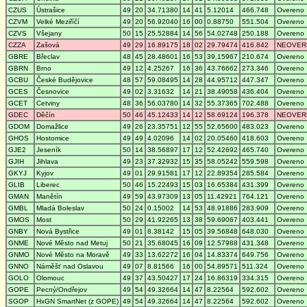
CZUS
Ústrašice
49
20
34.71380
14
41
5.12014
466.748
Overeno
CZVM
Velké Meziříčí
49
20
56.92040
16
00
0.88750
551.504
Overeno
CZVS
Všejany
50
15
25.52884
14
56
54.02748
250.188
Overeno
CZZA
Zašová
49
29
16.89175
18
02
29.79474
416.842
NEOVER
GBRE
Břeclav
48
45
28.48601
16
53
39.15967
210.674
Overeno
GBRN
Brno
49
12
4.25267
16
36
43.76662
273.346
Overeno
GCBU
České Budějovice
48
57
59.08495
14
28
44.95712
447.347
Overeno
GCES
Česnovice
49
02
3.31632
14
21
38.49058
436.404
Overeno
GCET
Cetviny
48
36
56.03780
14
32
55.37365
702.488
Overeno
GDEC
Děčín
50
46
45.12433
14
12
58.69124
196.378
NEOVER
GDOM
Domažlice
49
26
23.35751
12
55
52.65600
483.023
Overeno
GHOS
Hostomice
49
49
4.02096
14
02
20.05460
418.603
Overeno
GJE2
Jeseník
50
14
38.56897
17
12
52.42692
465.740
Overeno
GJIH
Jihlava
49
23
37.32932
15
35
58.05242
559.598
Overeno
GKYJ
Kyjov
49
01
29.91581
17
12
22.89354
285.584
Overeno
GLIB
Liberec
50
46
15.22493
15
03
16.65384
431.399
Overeno
GMAN
Manětín
49
59
43.97309
13
05
11.42921
764.121
Overeno
GMBL
Mladá Boleslav
50
24
0.15002
14
53
48.91886
283.909
Overeno
GMOS
Most
50
29
41.92265
13
38
59.69067
403.441
Overeno
GNBY
Nová Bystřice
49
01
8.38142
15
05
39.56848
648.030
Overeno
GNME
Nové Město nad Metuj
50
21
35.68045
16
09
12.57988
431.348
Overeno
GNMO
Nové Město na Moravě
49
33
13.62272
16
04
14.83374
649.756
Overeno
GNNO
Náměšť nad Oslavou
49
07
8.81566
16
00
54.89571
511.324
Overeno
GOLO
Olomouc
49
37
43.50427
17
24
16.86319
334.315
Overeno
GOPE
Pecný/Ondřejov
49
54
49.32664
14
47
8.22564
592.602
Overeno
SGOP
HxGN SmartNet (z GOPE)
49
54
49.32664
14
47
8.22564
592.602
Overeno