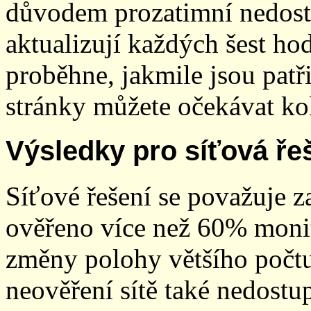
důvodem prozatimní nedostup
aktualizují každých šest h
proběhne, jakmile jsou patř
stránky můžete očekávat kol
Výsledky pro síťová ře
Síťové řešení se považuje z
ověřeno více než 60% monit
změny polohy většího počt
neověření sítě také nedostu