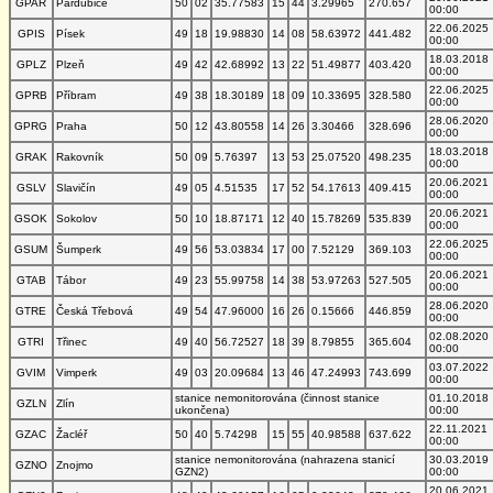
GPAR
Pardubice
50
02
35.77583
15
44
3.29965
270.657
00:00
22.06.2025
GPIS
Písek
49
18
19.98830
14
08
58.63972
441.482
00:00
18.03.2018
GPLZ
Plzeň
49
42
42.68992
13
22
51.49877
403.420
00:00
22.06.2025
GPRB
Příbram
49
38
18.30189
18
09
10.33695
328.580
00:00
28.06.2020
GPRG
Praha
50
12
43.80558
14
26
3.30466
328.696
00:00
18.03.2018
GRAK
Rakovník
50
09
5.76397
13
53
25.07520
498.235
00:00
20.06.2021
GSLV
Slavičín
49
05
4.51535
17
52
54.17613
409.415
00:00
20.06.2021
GSOK
Sokolov
50
10
18.87171
12
40
15.78269
535.839
00:00
22.06.2025
GSUM
Šumperk
49
56
53.03834
17
00
7.52129
369.103
00:00
20.06.2021
GTAB
Tábor
49
23
55.99758
14
38
53.97263
527.505
00:00
28.06.2020
GTRE
Česká Třebová
49
54
47.96000
16
26
0.15666
446.859
00:00
02.08.2020
GTRI
Třinec
49
40
56.72527
18
39
8.79855
365.604
00:00
03.07.2022
GVIM
Vimperk
49
03
20.09684
13
46
47.24993
743.699
00:00
stanice nemonitorována (činnost stanice
01.10.2018
GZLN
Zlín
ukončena)
00:00
22.11.2021
GZAC
Žacléř
50
40
5.74298
15
55
40.98588
637.622
00:00
stanice nemonitorována (nahrazena stanicí
30.03.2019
GZNO
Znojmo
GZN2)
00:00
20.06.2021