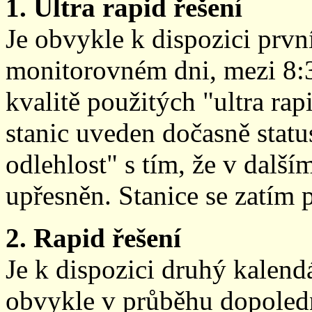
1. Ultra rapid řešení
Je obvykle k dispozici prvn
monitorovném dni, mezi 8:
kvalitě použitých "ultra ra
stanic uveden dočasně stat
odlehlost" s tím, že v další
upřesněn. Stanice se zatím
2. Rapid řešení
Je k dispozici druhý kalen
obvykle v průběhu dopoledne