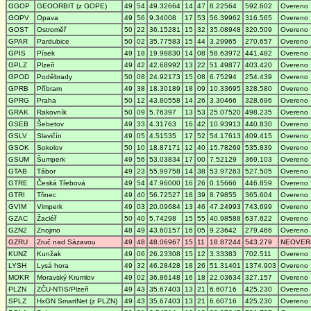
GGOP
GEOORBIT (z GOPE)
49
54
49.32664
14
47
8.22564
592.602
Overeno
GOPV
Opava
49
56
9.34008
17
53
56.39962
316.565
Overeno
GOST
Ostroměř
50
22
36.15281
15
32
35.08948
320.509
Overeno
GPAR
Pardubice
50
02
35.77583
15
44
3.29965
270.657
Overeno
GPIS
Písek
49
18
19.98830
14
08
58.63972
441.482
Overeno
GPLZ
Plzeň
49
42
42.68992
13
22
51.49877
403.420
Overeno
GPOD
Poděbrady
50
08
24.92173
15
08
6.75294
254.439
Overeno
GPRB
Příbram
49
38
18.30189
18
09
10.33695
328.580
Overeno
GPRG
Praha
50
12
43.80558
14
26
3.30466
328.696
Overeno
GRAK
Rakovník
50
09
5.76397
13
53
25.07520
498.235
Overeno
GSEB
Šebetov
49
33
4.31763
16
42
10.93913
440.830
Overeno
GSLV
Slavičín
49
05
4.51535
17
52
54.17613
409.415
Overeno
GSOK
Sokolov
50
10
18.87171
12
40
15.78269
535.839
Overeno
GSUM
Šumperk
49
56
53.03834
17
00
7.52129
369.103
Overeno
GTAB
Tábor
49
23
55.99758
14
38
53.97263
527.505
Overeno
GTRE
Česká Třebová
49
54
47.96000
16
26
0.15666
446.859
Overeno
GTRI
Třinec
49
40
56.72527
18
39
8.79855
365.604
Overeno
GVIM
Vimperk
49
03
20.09684
13
46
47.24993
743.699
Overeno
GZAC
Žacléř
50
40
5.74298
15
55
40.98588
637.622
Overeno
GZN2
Znojmo
48
49
43.60157
16
05
9.23642
279.466
Overeno
GZRU
Zruč nad Sázavou
49
48
48.06967
15
11
18.87244
543.279
NEOVER
KUNZ
Kunžak
49
06
26.23308
15
12
3.33383
702.511
Overeno
LYSH
Lysá hora
49
32
46.28428
18
26
51.31401
1374.903
Overeno
MOKR
Moravský Krumlov
49
02
36.86148
16
18
22.03634
327.157
Overeno
PLZN
ZČU-NTIS/Plzeň
49
43
35.67403
13
21
6.60716
425.230
Overeno
SPLZ
HxGN SmartNet (z PLZN)
49
43
35.67403
13
21
6.60716
425.230
Overeno