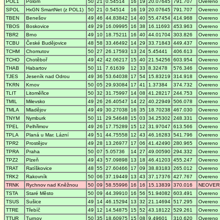
POL1
Polom
50
21
0.54514
16
19
20.07645
791.707
Overeno
SPOL
HxGN SmartNet (z POL1)
50
21
0.54514
16
19
20.07645
791.707
Overeno
TBEN
Benešov
49
46
44.83842
14
40
55.47454
414.968
Overeno
TBOS
Boskovice
49
29
16.09995
16
38
16.11693
453.963
Overeno
TBR2
Brno
49
10
18.75211
16
40
44.01704
303.826
Overeno
TCBU
České Budějovice
48
58
33.46492
14
29
33.71843
449.437
Overeno
TCHM
Chomutov
50
27
26.17593
13
24
5.45441
406.613
Overeno
TCHO
Chotěboř
49
42
42.06217
15
40
21.54256
603.954
Overeno
THAB
Habartov
50
11
7.61639
12
33
8.32478
576.346
Overeno
TJES
Jeseník nad Odrou
49
36
53.64038
17
54
15.83219
314.918
Overeno
TKRN
Krnov
50
05
29.93084
17
41
1.37384
374.732
Overeno
TLIT
Litoměřice
50
32
31.75997
14
08
41.28217
244.753
Overeno
TMIL
Milevsko
49
26
26.40547
14
22
40.22949
506.078
Overeno
TMLA
Mladějov
49
49
30.27038
16
35
18.70238
467.030
Overeno
TNYM
Nymburk
50
11
29.54648
15
03
34.25302
248.331
Overeno
TPEL
Pelhřimov
49
26
17.75289
15
12
31.97047
613.566
Overeno
TPLA
Planá u Mar. Lázní
49
51
44.75558
12
43
46.16283
541.796
Overeno
TPR2
Prostějov
49
28
13.26977
17
06
41.42490
280.965
Overeno
TPRA
Praha
50
07
5.05736
14
27
49.00590
294.332
Overeno
TPZ2
Plzeň
49
43
57.09898
13
18
46.41203
455.247
Overeno
TRAT
Ratíškovice
48
55
27.60466
17
09
38.83183
265.012
Overeno
TRK2
Rakovník
50
06
37.19449
13
43
37.17376
427.767
Overeno
TRNK
Rychnov nad Kněžnou
50
09
58.55996
16
16
15.13839
370.016
NEOVER
TSTA
Staré Město
50
09
44.39910
16
56
51.94082
603.491
Overeno
TSUS
Sušice
49
14
46.15294
13
32
21.14694
517.295
Overeno
TTRE
Třebíč
49
12
14.54875
15
52
43.18122
529.261
Overeno
TTUR
Turnov
50
35
18.60975
15
08
9.49601
310.620
Overeno