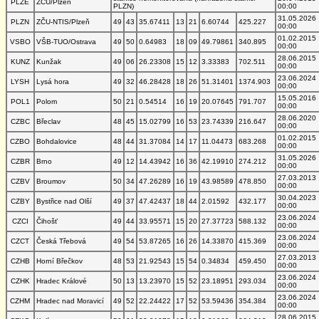
PLZE
ZČU/Plzeň
PLZN)
00:00
31.05.2026
PLZN
ZČU-NTIS/Plzeň
49
43
35.67411
13
21
6.60744
425.227
00:00
01.02.2015
VSBO
VŠB-TUO/Ostrava
49
50
0.64983
18
09
49.79861
340.895
00:00
28.06.2015
KUNZ
Kunžak
49
06
26.23308
15
12
3.33383
702.511
00:00
23.06.2024
LYSH
Lysá hora
49
32
46.28428
18
26
51.31401
1374.903
00:00
15.05.2016
POL1
Polom
50
21
0.54514
16
19
20.07645
791.707
00:00
28.06.2020
CZBC
Břeclav
48
45
15.02799
16
53
23.74339
216.647
00:00
01.02.2015
CZBO
Bohdalovice
48
44
31.37084
14
17
11.04473
683.268
00:00
31.05.2026
CZBR
Brno
49
12
14.43942
16
36
42.19910
274.212
00:00
27.03.2013
CZBV
Broumov
50
34
47.26289
16
19
43.98589
478.850
00:00
30.04.2023
CZBY
Bystřice nad Olší
49
37
47.42437
18
44
2.01592
432.177
00:00
23.06.2024
CZCI
Čihošť
49
44
33.95571
15
20
27.37723
588.132
00:00
23.06.2024
CZCT
Česká Třebová
49
54
53.87265
16
26
14.33870
415.369
00:00
27.03.2013
CZHB
Horní Břečkov
48
53
21.92543
15
54
0.34834
459.450
00:00
23.06.2024
CZHK
Hradec Králové
50
13
13.23970
15
52
23.18951
293.034
00:00
23.06.2024
CZHM
Hradec nad Moravicí
49
52
22.24422
17
52
53.59436
354.384
00:00
28.06.2015