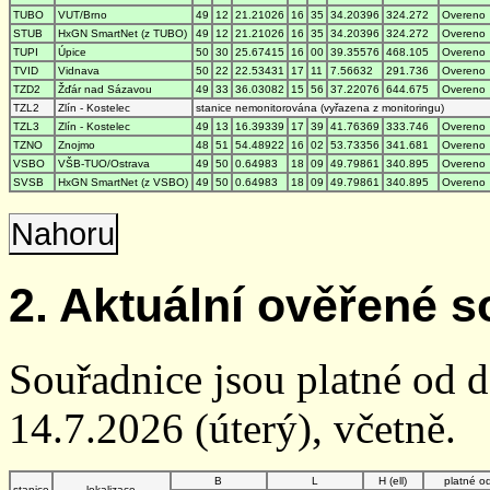
TUBO
VUT/Brno
49
12
21.21026
16
35
34.20396
324.272
Overeno
STUB
HxGN SmartNet (z TUBO)
49
12
21.21026
16
35
34.20396
324.272
Overeno
TUPI
Úpice
50
30
25.67415
16
00
39.35576
468.105
Overeno
TVID
Vidnava
50
22
22.53431
17
11
7.56632
291.736
Overeno
TZD2
Žďár nad Sázavou
49
33
36.03082
15
56
37.22076
644.675
Overeno
TZL2
Zlín - Kostelec
stanice nemonitorována (vyřazena z monitoringu)
TZL3
Zlín - Kostelec
49
13
16.39339
17
39
41.76369
333.746
Overeno
TZNO
Znojmo
48
51
54.48922
16
02
53.73356
341.681
Overeno
VSBO
VŠB-TUO/Ostrava
49
50
0.64983
18
09
49.79861
340.895
Overeno
SVSB
HxGN SmartNet (z VSBO)
49
50
0.64983
18
09
49.79861
340.895
Overeno
Nahoru
2. Aktuální ověřené s
Souřadnice jsou platné od 
14.7.2026 (úterý), včetně.
B
L
H (ell)
platné o
stanice
lokalizace