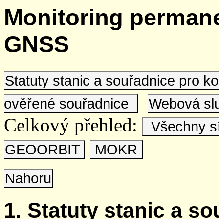
Monitoring permane
GNSS
Statuty stanic a souřadnice pro 
ověřené souřadnice
Webová s
Celkový přehled:
Všechny s
GEOORBIT
MOKR
Nahoru
1. Statuty stanic a s