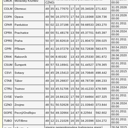
CMOK
Moravský Krumlov
CZNO)
00:00
31.05.2026
COLM
Olomouc
49
35
41.77670
17
16
35.34029
271.822
00:00
22.03.2026
COPA
Opava
49
56
16.37073
17
54
23.19368
328.736
00:00
02.01.2011
CPAR
Pardubice
50
02
22.37198
15
46
59.68533
283.270
00:00
23.06.2024
CPRA
Prachatice
49
00
51.48178
13
59
45.37701
645.397
00:00
02.01.2011
CPRG
Praha
50
07
30.82619
14
27
21.80473
356.025
00:00
30.04.2023
CPRI
Příbram
49
41
16.07279
13
59
53.72838
583.675
00:00
28.06.2020
CRAK
Rakovník
50
06
8.60182
13
43
45.25330
381.872
00:00
02.01.2011
CSUM
Šumperk
49
57
53.16941
16
58
51.44527
378.365
00:00
01.02.2015
CSVI
Svitavy
49
45
28.15413
16
28
16.70846
498.442
00:00
02.01.2011
CTAB
Tábor
49
24
35.26837
14
40
48.78739
496.233
00:00
23.06.2024
CTRU
Trutnov
50
33
45.51706
15
54
30.41233
478.595
00:00
02.01.2011
CVSE
Vsetín
49
20
16.84132
17
59
27.64664
407.325
00:00
23.06.2024
CZNO
Znojmo
48
51
50.52628
16
02
21.03940
373.844
00:00
02.01.2011
GOPE
Pecný/Ondřejov
49
54
49.32664
14
47
8.22564
592.602
00:00
02.01.2011
TUBO
VUT/Brno
49
12
21.21026
16
35
34.20396
324.272
00:00
stanice nemonitorována (nahrazena stanicí
26.04.2015