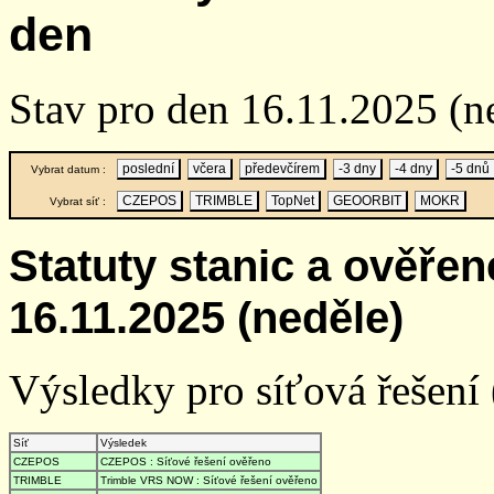
den
Stav pro den 16.11.2025 (n
poslední
včera
předevčírem
-3 dny
-4 dny
-5 dnů
Vybrat datum :
CZEPOS
TRIMBLE
TopNet
GEOORBIT
MOKR
Vybrat síť :
Statuty stanic a ověře
16.11.2025 (neděle)
Výsledky pro síťová řešení (
Síť
Výsledek
CZEPOS
CZEPOS : Síťové řešení ověřeno
TRIMBLE
Trimble VRS NOW : Síťové řešení ověřeno