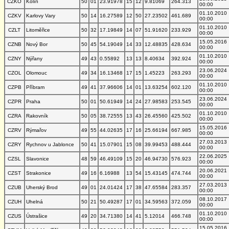
CZKO
Kolín
50
01
23.91978
15
12
9.81069
264.313
00:00
01.10.2010
CZKV
Karlovy Vary
50
14
16.27589
12
50
27.23502
461.689
00:00
01.10.2010
CZLT
Litoměřice
50
32
17.19849
14
07
51.91620
233.929
00:00
15.05.2016
CZNB
Nový Bor
50
45
54.19049
14
33
12.48835
428.634
00:00
01.10.2010
CZNY
Nýřany
49
43
0.55892
13
13
8.40634
392.924
00:00
23.06.2024
CZOL
Olomouc
49
34
16.13468
17
15
1.45223
263.293
00:00
01.10.2010
CZPB
Příbram
49
41
37.96606
14
01
13.63254
602.120
00:00
23.06.2024
CZPR
Praha
50
01
50.61949
14
24
27.98583
253.545
00:00
01.10.2010
CZRA
Rakovník
50
05
38.72555
13
43
26.45560
425.502
00:00
15.05.2016
CZRV
Rýmařov
49
55
44.02635
17
16
25.66194
667.985
00:00
27.03.2013
CZRY
Rychnov u Jablonce
50
41
15.07901
15
08
39.99453
488.444
00:00
22.06.2025
CZSL
Slavonice
48
59
46.49109
15
20
46.94730
576.923
00:00
20.06.2021
CZST
Strakonice
49
16
6.16988
13
54
15.43145
474.744
00:00
27.03.2013
CZUB
Uherský Brod
49
01
24.01424
17
38
47.65584
283.357
00:00
08.10.2017
CZUH
Uhelná
50
21
50.49287
17
01
34.59563
372.059
00:00
01.10.2010
CZUS
Ústrašice
49
20
34.71380
14
41
5.12014
466.748
00:00
15.05.2016