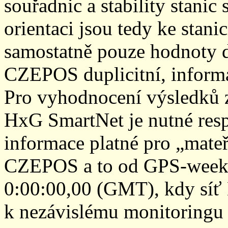
souřadnic a stability stani
orientaci jsou tedy ke sta
samostatně pouze hodnoty den
CZEPOS duplicitní, inform
Pro vyhodnocení výsledků z
HxG SmartNet je nutné resp
informace platné pro „mateř
CZEPOS a to od GPS-week 2
0:00:00,00 (GMT), kdy sí
k nezávislému monitoringu 