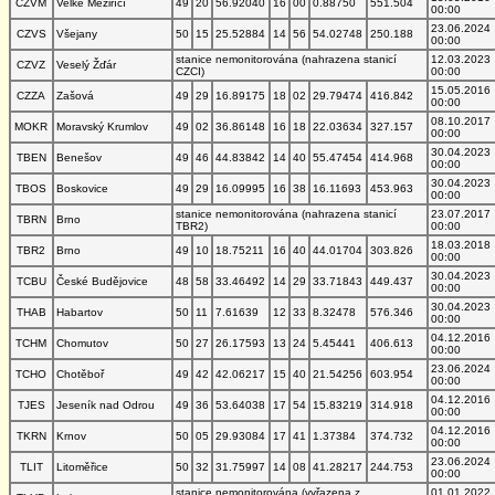
CZVM
Velké Meziříčí
49
20
56.92040
16
00
0.88750
551.504
00:00
23.06.2024
CZVS
Všejany
50
15
25.52884
14
56
54.02748
250.188
00:00
stanice nemonitorována (nahrazena stanicí
12.03.2023
CZVZ
Veselý Žďár
CZCI)
00:00
15.05.2016
CZZA
Zašová
49
29
16.89175
18
02
29.79474
416.842
00:00
08.10.2017
MOKR
Moravský Krumlov
49
02
36.86148
16
18
22.03634
327.157
00:00
30.04.2023
TBEN
Benešov
49
46
44.83842
14
40
55.47454
414.968
00:00
30.04.2023
TBOS
Boskovice
49
29
16.09995
16
38
16.11693
453.963
00:00
stanice nemonitorována (nahrazena stanicí
23.07.2017
TBRN
Brno
TBR2)
00:00
18.03.2018
TBR2
Brno
49
10
18.75211
16
40
44.01704
303.826
00:00
30.04.2023
TCBU
České Budějovice
48
58
33.46492
14
29
33.71843
449.437
00:00
30.04.2023
THAB
Habartov
50
11
7.61639
12
33
8.32478
576.346
00:00
04.12.2016
TCHM
Chomutov
50
27
26.17593
13
24
5.45441
406.613
00:00
23.06.2024
TCHO
Chotěboř
49
42
42.06217
15
40
21.54256
603.954
00:00
04.12.2016
TJES
Jeseník nad Odrou
49
36
53.64038
17
54
15.83219
314.918
00:00
04.12.2016
TKRN
Krnov
50
05
29.93084
17
41
1.37384
374.732
00:00
23.06.2024
TLIT
Litoměřice
50
32
31.75997
14
08
41.28217
244.753
00:00
stanice nemonitorována (vyřazena z
01.01.2022