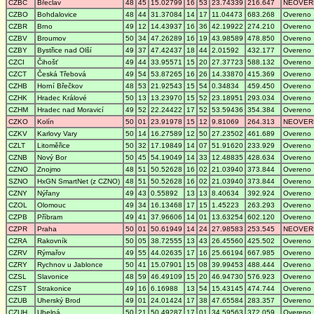
CZBC
Břeclav
48
45
15.02799
16
53
23.74339
216.647
NEOVER
CZBO
Bohdalovice
48
44
31.37084
14
17
11.04473
683.268
Overeno
CZBR
Brno
49
12
14.43937
16
36
42.19922
274.210
Overeno
CZBV
Broumov
50
34
47.26289
16
19
43.98589
478.850
Overeno
CZBY
Bystřice nad Olší
49
37
47.42437
18
44
2.01592
432.177
Overeno
CZCI
Čihošť
49
44
33.95571
15
20
27.37723
588.132
Overeno
CZCT
Česká Třebová
49
54
53.87265
16
26
14.33870
415.369
Overeno
CZHB
Horní Břečkov
48
53
21.92543
15
54
0.34834
459.450
Overeno
CZHK
Hradec Králové
50
13
13.23970
15
52
23.18951
293.034
Overeno
CZHM
Hradec nad Moravicí
49
52
22.24422
17
52
53.59436
354.384
Overeno
CZKO
Kolín
50
01
23.91978
15
12
9.81069
264.313
NEOVER
CZKV
Karlovy Vary
50
14
16.27589
12
50
27.23502
461.689
Overeno
CZLT
Litoměřice
50
32
17.19849
14
07
51.91620
233.929
Overeno
CZNB
Nový Bor
50
45
54.19049
14
33
12.48835
428.634
Overeno
CZNO
Znojmo
48
51
50.52628
16
02
21.03940
373.844
Overeno
SZNO
HxGN SmartNet (z CZNO)
48
51
50.52628
16
02
21.03940
373.844
Overeno
CZNY
Nýřany
49
43
0.55892
13
13
8.40634
392.924
Overeno
CZOL
Olomouc
49
34
16.13468
17
15
1.45223
263.293
Overeno
CZPB
Příbram
49
41
37.96606
14
01
13.63254
602.120
Overeno
CZPR
Praha
50
01
50.61949
14
24
27.98583
253.545
NEOVER
CZRA
Rakovník
50
05
38.72555
13
43
26.45560
425.502
Overeno
CZRV
Rýmařov
49
55
44.02635
17
16
25.66194
667.985
Overeno
CZRY
Rychnov u Jablonce
50
41
15.07901
15
08
39.99453
488.444
Overeno
CZSL
Slavonice
48
59
46.49109
15
20
46.94730
576.923
Overeno
CZST
Strakonice
49
16
6.16988
13
54
15.43145
474.744
Overeno
CZUB
Uherský Brod
49
01
24.01424
17
38
47.65584
283.357
Overeno
CZUH
Uhelná
50
21
50.49287
17
01
34.59563
372.059
Overeno