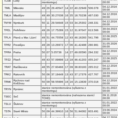
TLUB
Luby
monitoringu)
00:00
04.12.2016
TMIL
Milevsko
49
26
26.40547
14
22
40.22949
506.078
00:00
04.12.2016
TMLA
Mladějov
49
49
30.27038
16
35
18.70238
467.030
00:00
04.12.2016
TNYM
Nymburk
50
11
29.54648
15
03
34.25302
248.331
00:00
30.04.2023
TPEL
Pelhřimov
49
26
17.75289
15
12
31.97047
613.566
00:00
22.06.2025
TPLA
Planá u Mar. Lázní
49
51
44.75558
12
43
46.16283
541.796
00:00
31.05.2026
TPR2
Prostějov
49
28
13.26972
17
06
41.42488
280.981
00:00
04.12.2016
TPRA
Praha
50
07
5.05736
14
27
49.00590
294.332
00:00
22.06.2025
TPZ2
Plzeň
49
43
57.09898
13
18
46.41203
455.247
00:00
04.12.2016
TRAT
Ratíškovice
48
55
27.60466
17
09
38.83183
265.012
00:00
18.03.2018
TRK2
Rakovník
50
06
37.19449
13
43
37.17376
427.767
00:00
Rychnov nad
04.12.2016
TRNK
50
09
58.55996
16
16
15.13839
370.016
Kněžnou
00:00
stanice nemonitorována (vyřazena z
01.01.2022
TRYN
Rynárec
monitoringu)
00:00
stanice nemonitorována (nahrazena stanicí
09.11.2018
TSEC
Seč
TCHO)
00:00
stanice nemonitorována (vyřazena z
01.01.2022
TSLU
Šluknov
monitoringu)
00:00
23.06.2024
TSTA
Staré Město
50
09
44.39910
16
56
51.94082
603.491
00:00
04.12.2016