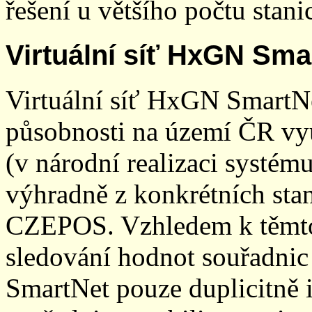
řešení u většího počtu stani
Virtuální síť HxGN Sma
Virtuální síť HxGN SmartN
působnosti na území ČR vyu
(v národní realizaci systé
výhradně z konkrétních stani
CZEPOS. Vzhledem k těmto
sledování hodnot souřadnic 
SmartNet pouze duplicitně