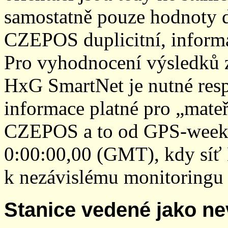
samostatně pouze hodnoty den
CZEPOS duplicitní, inform
Pro vyhodnocení výsledků z
HxG SmartNet je nutné resp
informace platné pro „mateř
CZEPOS a to od GPS-week 2
0:00:00,00 (GMT), kdy sí
k nezávislému monitoringu 
Stanice vedené jako ne