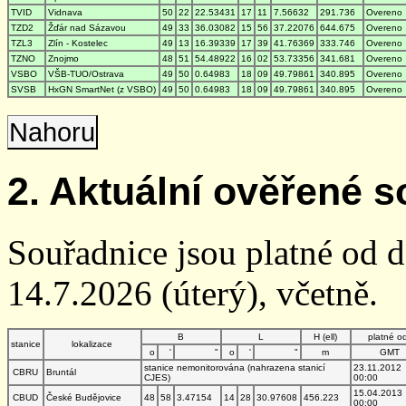
TVID
Vidnava
50
22
22.53431
17
11
7.56632
291.736
Overeno
TZD2
Žďár nad Sázavou
49
33
36.03082
15
56
37.22076
644.675
Overeno
TZL3
Zlín - Kostelec
49
13
16.39339
17
39
41.76369
333.746
Overeno
TZNO
Znojmo
48
51
54.48922
16
02
53.73356
341.681
Overeno
VSBO
VŠB-TUO/Ostrava
49
50
0.64983
18
09
49.79861
340.895
Overeno
SVSB
HxGN SmartNet (z VSBO)
49
50
0.64983
18
09
49.79861
340.895
Overeno
Nahoru
2. Aktuální ověřené s
Souřadnice jsou platné od 
14.7.2026 (úterý), včetně.
B
L
H (ell)
platné o
stanice
lokalizace
o
'
"
o
'
"
m
GMT
stanice nemonitorována (nahrazena stanicí
23.11.2012
CBRU
Bruntál
CJES)
00:00
15.04.2013
CBUD
České Budějovice
48
58
3.47154
14
28
30.97608
456.223
00:00