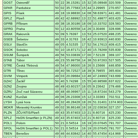
GOST
Ostroměř
50
22
36.15281
15
32
35.08948
320.509
Overeno
GPAR
Pardubice
50
02
35.77583
15
44
3.29965
270.657
Overeno
GPIS
Písek
49
18
19.98830
14
08
58.63971
441.481
Overeno
GPLZ
Plzeň
49
42
42.68992
13
22
51.49877
403.420
Overeno
GPRB
Příbram
49
38
18.30186
18
09
10.33702
328.583
Overeno
GPRG
Praha
50
12
43.80558
14
26
3.30466
328.696
Overeno
GRAK
Rakovník
50
09
5.76397
13
53
25.07520
498.235
Overeno
GSEB
Šebetov
49
33
4.31763
16
42
10.93913
440.830
Overeno
GSLV
Slavičín
49
05
4.51535
17
52
54.17613
409.415
Overeno
GSOK
Sokolov
50
10
18.87171
12
40
15.78269
535.839
Overeno
GSUM
Šumperk
49
56
53.03839
17
00
7.52128
369.107
Overeno
GTAB
Tábor
49
23
55.99758
14
38
53.97263
527.505
Overeno
GTRE
Česká Třebová
49
54
47.96000
16
26
0.15666
446.859
Overeno
GTRI
Třinec
49
40
56.72527
18
39
8.79855
365.604
Overeno
GVIM
Vimperk
49
03
20.09684
13
46
47.24993
743.699
Overeno
GZAC
Žacléř
50
40
5.74298
15
55
40.98588
637.622
Overeno
GZN2
Znojmo
48
49
43.60157
16
05
9.23642
279.466
Overeno
GZRU
Zruč nad Sázavou
49
48
48.06967
15
11
18.87244
543.279
Overeno
KUNZ
Kunžak
49
06
26.23308
15
12
3.33383
702.511
Overeno
LYSH
Lysá hora
49
32
46.28428
18
26
51.31401
1374.903
Overeno
MOKR
Moravský Krumlov
49
02
36.86148
16
18
22.03634
327.157
Overeno
PLZN
ZČU-NTIS/Plzeň
49
43
35.67403
13
21
6.60716
425.230
Overeno
SPLZ
HxGN SmartNet (z PLZN)
49
43
35.67403
13
21
6.60716
425.230
Overeno
POL1
Polom
50
21
0.54514
16
19
20.07645
791.707
Overeno
SPOL
HxGN SmartNet (z POL1)
50
21
0.54514
16
19
20.07645
791.707
Overeno
TBEN
Benešov
49
46
44.83842
14
40
55.47454
414.968
Overeno