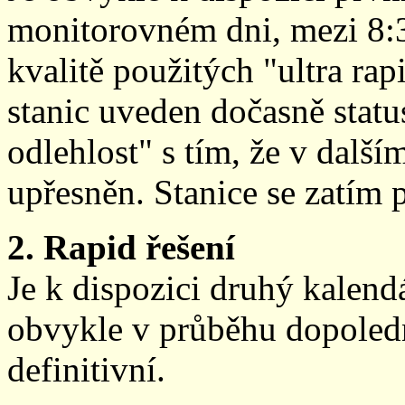
monitorovném dni, mezi 8:
kvalitě použitých "ultra ra
stanic uveden dočasně stat
odlehlost" s tím, že v další
upřesněn. Stanice se zatím
2. Rapid řešení
Je k dispozici druhý kalen
obvykle v průběhu dopoledne
definitivní.