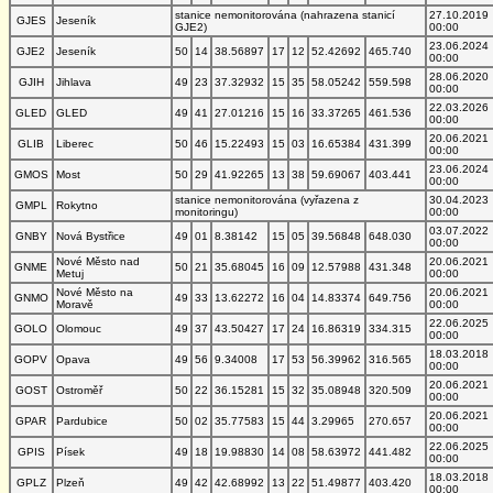
stanice nemonitorována (nahrazena stanicí
27.10.2019
GJES
Jeseník
GJE2)
00:00
23.06.2024
GJE2
Jeseník
50
14
38.56897
17
12
52.42692
465.740
00:00
28.06.2020
GJIH
Jihlava
49
23
37.32932
15
35
58.05242
559.598
00:00
22.03.2026
GLED
GLED
49
41
27.01216
15
16
33.37265
461.536
00:00
20.06.2021
GLIB
Liberec
50
46
15.22493
15
03
16.65384
431.399
00:00
23.06.2024
GMOS
Most
50
29
41.92265
13
38
59.69067
403.441
00:00
stanice nemonitorována (vyřazena z
30.04.2023
GMPL
Rokytno
monitoringu)
00:00
03.07.2022
GNBY
Nová Bystřice
49
01
8.38142
15
05
39.56848
648.030
00:00
Nové Město nad
20.06.2021
GNME
50
21
35.68045
16
09
12.57988
431.348
Metuj
00:00
Nové Město na
20.06.2021
GNMO
49
33
13.62272
16
04
14.83374
649.756
Moravě
00:00
22.06.2025
GOLO
Olomouc
49
37
43.50427
17
24
16.86319
334.315
00:00
18.03.2018
GOPV
Opava
49
56
9.34008
17
53
56.39962
316.565
00:00
20.06.2021
GOST
Ostroměř
50
22
36.15281
15
32
35.08948
320.509
00:00
20.06.2021
GPAR
Pardubice
50
02
35.77583
15
44
3.29965
270.657
00:00
22.06.2025
GPIS
Písek
49
18
19.98830
14
08
58.63972
441.482
00:00
18.03.2018
GPLZ
Plzeň
49
42
42.68992
13
22
51.49877
403.420
00:00