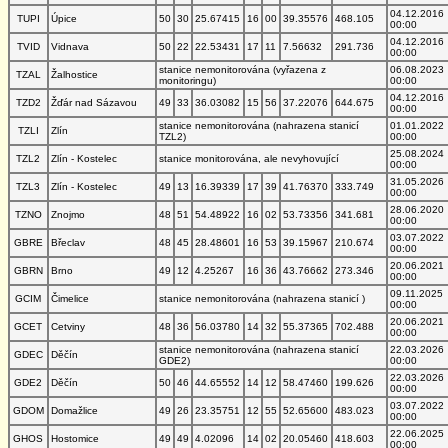
04.12.2016
TUPI
Úpice
50
30
25.67415
16
00
39.35576
468.105
00:00
04.12.2016
TVID
Vidnava
50
22
22.53431
17
11
7.56632
291.736
00:00
stanice nemonitorována (vyřazena z
06.08.2023
TZAL
Žalhostice
monitoringu)
00:00
04.12.2016
TZD2
Žďár nad Sázavou
49
33
36.03082
15
56
37.22076
644.675
00:00
stanice nemonitorována (nahrazena stanicí
01.01.2022
TZLI
Zlín
TZL2)
00:00
25.08.2024
TZL2
Zlín - Kostelec
stanice monitorována, ale nevyhovující
00:00
31.05.2026
TZL3
Zlín - Kostelec
49
13
16.39339
17
39
41.76370
333.749
00:00
28.06.2020
TZNO
Znojmo
48
51
54.48922
16
02
53.73356
341.681
00:00
03.07.2022
GBRE
Břeclav
48
45
28.48601
16
53
39.15967
210.674
00:00
20.06.2021
GBRN
Brno
49
12
4.25267
16
36
43.76662
273.346
00:00
09.11.2025
GCIM
Čimelice
stanice nemonitorována (nahrazena stanicí )
00:00
20.06.2021
GCET
Cetviny
48
36
56.03780
14
32
55.37365
702.488
00:00
stanice nemonitorována (nahrazena stanicí
22.03.2026
GDEC
Děčín
GDE2)
00:00
22.03.2026
GDE2
Děčín
50
46
44.65552
14
12
58.47460
199.626
00:00
03.07.2022
GDOM
Domažlice
49
26
23.35751
12
55
52.65600
483.023
00:00
22.06.2025
GHOS
Hostomice
49
49
4.02096
14
02
20.05460
418.603
00:00