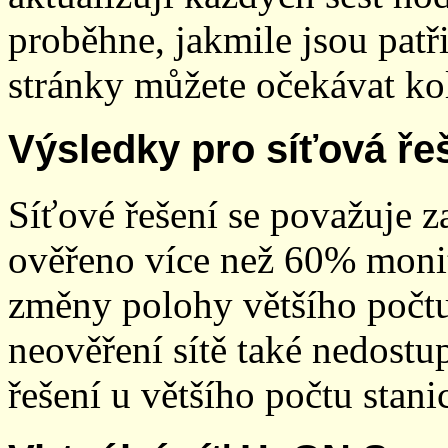
proběhne, jakmile jsou patř
stránky můžete očekávat kol
Výsledky pro síťová ře
Síťové řešení se považuje z
ověřeno více než 60% monit
změny polohy většího počt
neověření sítě také nedostu
řešení u většího počtu stani