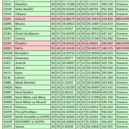
CZUS
Ústrašice
49
20
34.71380
14
41
5.12014
466.748
Overeno
CZVM
Velké Meziříčí
49
20
56.92040
16
00
0.88750
551.504
Overeno
CZVS
Všejany
50
15
25.52884
14
56
54.02748
250.188
Overeno
CZZA
Zašová
49
29
16.89175
18
02
29.79474
416.842
NEOVER
GBRE
Břeclav
48
45
28.48601
16
53
39.15967
210.674
Overeno
GBRN
Brno
49
12
4.25267
16
36
43.76662
273.346
Overeno
GCBU
České Budějovice
48
57
59.08495
14
28
44.95712
447.347
Overeno
GCET
Cetviny
48
36
56.03780
14
32
55.37365
702.488
Overeno
GCIM
Čimelice
49
27
49.04042
14
04
8.30822
480.862
NEOVER
GDEC
Děčín
50
46
45.12430
14
12
58.69127
196.378
NEOVER
GDOM
Domažlice
49
26
23.35751
12
55
52.65600
483.023
Overeno
GHOS
Hostomice
49
49
4.02077
14
02
20.05450
418.609
Overeno
GJE2
Jeseník
50
14
38.56897
17
12
52.42692
465.740
Overeno
GJIH
Jihlava
49
23
37.32932
15
35
58.05242
559.598
Overeno
GKYJ
Kyjov
49
01
29.91581
17
12
22.89354
285.584
Overeno
GLIB
Liberec
50
46
15.22493
15
03
16.65384
431.399
Overeno
GMBL
Mladá Boleslav
50
24
0.15002
14
53
48.91886
283.909
Overeno
GMOS
Most
50
29
41.92265
13
38
59.69067
403.441
Overeno
GNBY
Nová Bystřice
49
01
8.38142
15
05
39.56848
648.030
Overeno
GNME
Nové Město nad Metuj
50
21
35.68045
16
09
12.57988
431.348
Overeno
GNMO
Nové Město na Moravě
49
33
13.62272
16
04
14.83374
649.756
Overeno
GOLO
Olomouc
49
37
43.50409
17
24
16.86317
334.303
Overeno
GOPE
Pecný/Ondřejov
49
54
49.32664
14
47
8.22564
592.602
Overeno
SGOP
HxGN SmartNet (z GOPE)
49
54
49.32664
14
47
8.22564
592.602
Overeno
GGOP
GEOORBIT (z GOPE)
49
54
49.32664
14
47
8.22564
592.602
Overeno
GOPV
Opava
49
56
9.34008
17
53
56.39962
316.565
Overeno