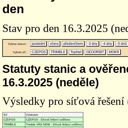
den
Stav pro den 16.3.2025 (ne
poslední
včera
předevčírem
-3 dny
-4 dny
-5 dnů
Vybrat datum :
CZEPOS
TRIMBLE
TopNet
GEOORBIT
MOKR
Vybrat síť :
Statuty stanic a ověře
16.3.2025 (neděle)
Výsledky pro síťová řešení (
Síť
Výsledek
CZEPOS
CZEPOS : Síťové řešení ověřeno
TRIMBLE
Trimble VRS NOW : Síťové řešení ověřeno