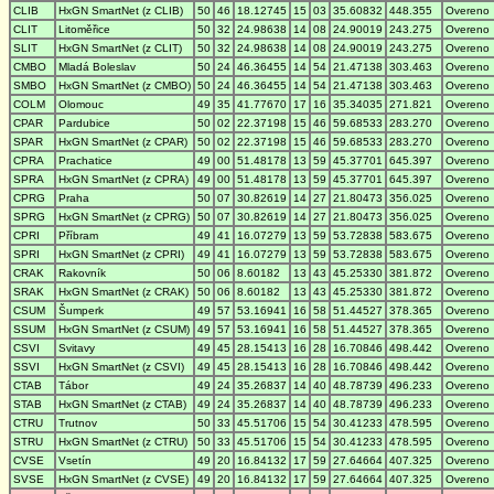
CLIB
HxGN SmartNet (z CLIB)
50
46
18.12745
15
03
35.60832
448.355
Overeno
CLIT
Litoměřice
50
32
24.98638
14
08
24.90019
243.275
Overeno
SLIT
HxGN SmartNet (z CLIT)
50
32
24.98638
14
08
24.90019
243.275
Overeno
CMBO
Mladá Boleslav
50
24
46.36455
14
54
21.47138
303.463
Overeno
SMBO
HxGN SmartNet (z CMBO)
50
24
46.36455
14
54
21.47138
303.463
Overeno
COLM
Olomouc
49
35
41.77670
17
16
35.34035
271.821
Overeno
CPAR
Pardubice
50
02
22.37198
15
46
59.68533
283.270
Overeno
SPAR
HxGN SmartNet (z CPAR)
50
02
22.37198
15
46
59.68533
283.270
Overeno
CPRA
Prachatice
49
00
51.48178
13
59
45.37701
645.397
Overeno
SPRA
HxGN SmartNet (z CPRA)
49
00
51.48178
13
59
45.37701
645.397
Overeno
CPRG
Praha
50
07
30.82619
14
27
21.80473
356.025
Overeno
SPRG
HxGN SmartNet (z CPRG)
50
07
30.82619
14
27
21.80473
356.025
Overeno
CPRI
Příbram
49
41
16.07279
13
59
53.72838
583.675
Overeno
SPRI
HxGN SmartNet (z CPRI)
49
41
16.07279
13
59
53.72838
583.675
Overeno
CRAK
Rakovník
50
06
8.60182
13
43
45.25330
381.872
Overeno
SRAK
HxGN SmartNet (z CRAK)
50
06
8.60182
13
43
45.25330
381.872
Overeno
CSUM
Šumperk
49
57
53.16941
16
58
51.44527
378.365
Overeno
SSUM
HxGN SmartNet (z CSUM)
49
57
53.16941
16
58
51.44527
378.365
Overeno
CSVI
Svitavy
49
45
28.15413
16
28
16.70846
498.442
Overeno
SSVI
HxGN SmartNet (z CSVI)
49
45
28.15413
16
28
16.70846
498.442
Overeno
CTAB
Tábor
49
24
35.26837
14
40
48.78739
496.233
Overeno
STAB
HxGN SmartNet (z CTAB)
49
24
35.26837
14
40
48.78739
496.233
Overeno
CTRU
Trutnov
50
33
45.51706
15
54
30.41233
478.595
Overeno
STRU
HxGN SmartNet (z CTRU)
50
33
45.51706
15
54
30.41233
478.595
Overeno
CVSE
Vsetín
49
20
16.84132
17
59
27.64664
407.325
Overeno
SVSE
HxGN SmartNet (z CVSE)
49
20
16.84132
17
59
27.64664
407.325
Overeno