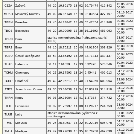
15.05.2016
CZZA
Zašová
49
29
16.89175
18
02
29.79474
416.842
00:00
08.10.2017
MOKR
Moravský Krumlov
49
02
36.86148
16
18
22.03634
327.157
00:00
30.04.2023
TBEN
Benešov
49
46
44.83842
14
40
55.47454
414.968
00:00
30.04.2023
TBOS
Boskovice
49
29
16.09995
16
38
16.11693
453.963
00:00
stanice nemonitorována (nahrazena stanicí
23.07.2017
TBRN
Brno
TBR2)
00:00
18.03.2018
TBR2
Brno
49
10
18.75211
16
40
44.01704
303.826
00:00
30.04.2023
TCBU
České Budějovice
48
58
33.46492
14
29
33.71843
449.437
00:00
30.04.2023
THAB
Habartov
50
11
7.61639
12
33
8.32478
576.346
00:00
04.12.2016
TCHM
Chomutov
50
27
26.17593
13
24
5.45441
406.613
00:00
23.06.2024
TCHO
Chotěboř
49
42
42.06217
15
40
21.54256
603.954
00:00
04.12.2016
TJES
Jeseník nad Odrou
49
36
53.64038
17
54
15.83219
314.918
00:00
04.12.2016
TKRN
Krnov
50
05
29.93084
17
41
1.37384
374.732
00:00
23.06.2024
TLIT
Litoměřice
50
32
31.75997
14
08
41.28217
244.753
00:00
stanice nemonitorována (vyřazena z
01.01.2022
TLUB
Luby
monitoringu)
00:00
04.12.2016
TMIL
Milevsko
49
26
26.40547
14
22
40.22949
506.078
00:00
04.12.2016
TMLA
Mladějov
49
49
30.27038
16
35
18.70238
467.030
00:00