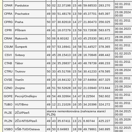
02.01.2011
CPAR
Pardubice
50
02
22.37198
15
46
59.68533
283.270
00:00
23.06.2024
CPRA
Prachatice
49
00
51.48178
13
59
45.37701
645.397
00:00
02.01.2011
CPRG
Praha
50
07
30.82619
14
27
21.80473
356.025
00:00
30.04.2023
CPRI
Příbram
49
41
16.07279
13
59
53.72838
583.675
00:00
28.06.2020
CRAK
Rakovník
50
06
8.60182
13
43
45.25330
381.872
00:00
02.01.2011
CSUM
Šumperk
49
57
53.16941
16
58
51.44527
378.365
00:00
01.02.2015
CSVI
Svitavy
49
45
28.15413
16
28
16.70846
498.442
00:00
02.01.2011
CTAB
Tábor
49
24
35.26837
14
40
48.78739
496.233
00:00
23.06.2024
CTRU
Trutnov
50
33
45.51706
15
54
30.41233
478.595
00:00
02.01.2011
CVSE
Vsetín
49
20
16.84132
17
59
27.64664
407.325
00:00
23.06.2024
CZNO
Znojmo
48
51
50.52628
16
02
21.03940
373.844
00:00
02.01.2011
GOPE
Pecný/Ondřejov
49
54
49.32664
14
47
8.22564
592.602
00:00
02.01.2011
TUBO
VUT/Brno
49
12
21.21026
16
35
34.20396
324.272
00:00
stanice nemonitorována (nahrazena stanicí
26.04.2015
PLZE
ZČU/Plzeň
PLZN)
00:00
31.05.2026
PLZN
ZČU-NTIS/Plzeň
49
43
35.67411
13
21
6.60744
425.227
00:00
01.02.2015
VSBO
VŠB-TUO/Ostrava
49
50
0.64983
18
09
49.79861
340.895
00:00