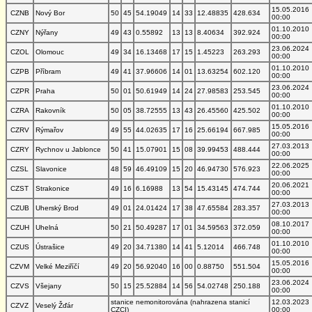
15.05.2016
CZNB
Nový Bor
50
45
54.19049
14
33
12.48835
428.634
00:00
01.10.2010
CZNY
Nýřany
49
43
0.55892
13
13
8.40634
392.924
00:00
23.06.2024
CZOL
Olomouc
49
34
16.13468
17
15
1.45223
263.293
00:00
01.10.2010
CZPB
Příbram
49
41
37.96606
14
01
13.63254
602.120
00:00
23.06.2024
CZPR
Praha
50
01
50.61949
14
24
27.98583
253.545
00:00
01.10.2010
CZRA
Rakovník
50
05
38.72555
13
43
26.45560
425.502
00:00
15.05.2016
CZRV
Rýmařov
49
55
44.02635
17
16
25.66194
667.985
00:00
27.03.2013
CZRY
Rychnov u Jablonce
50
41
15.07901
15
08
39.99453
488.444
00:00
22.06.2025
CZSL
Slavonice
48
59
46.49109
15
20
46.94730
576.923
00:00
20.06.2021
CZST
Strakonice
49
16
6.16988
13
54
15.43145
474.744
00:00
27.03.2013
CZUB
Uherský Brod
49
01
24.01424
17
38
47.65584
283.357
00:00
08.10.2017
CZUH
Uhelná
50
21
50.49287
17
01
34.59563
372.059
00:00
01.10.2010
CZUS
Ústrašice
49
20
34.71380
14
41
5.12014
466.748
00:00
15.05.2016
CZVM
Velké Meziříčí
49
20
56.92040
16
00
0.88750
551.504
00:00
23.06.2024
CZVS
Všejany
50
15
25.52884
14
56
54.02748
250.188
00:00
stanice nemonitorována (nahrazena stanicí
12.03.2023
CZVZ
Veselý Žďár
CZCI)
00:00