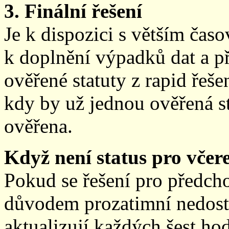
3. Finální řešení
Je k dispozici s větším ča
k doplnění výpadků dat a př
ověřené statuty z rapid řeše
kdy by už jednou ověřená st
ověřena.
Když není status pro včere
Pokud se řešení pro předch
důvodem prozatimní nedostup
aktualizují každých šest h