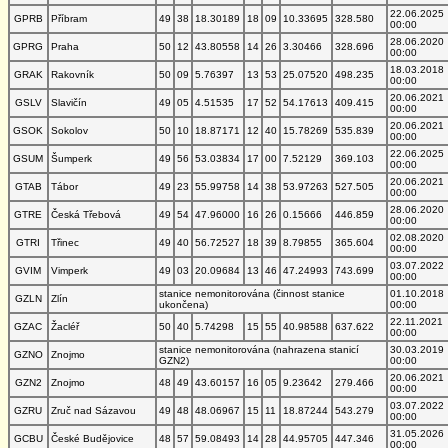
22.06.2025
GPRB
Příbram
49
38
18.30189
18
09
10.33695
328.580
00:00
28.06.2020
GPRG
Praha
50
12
43.80558
14
26
3.30466
328.696
00:00
18.03.2018
GRAK
Rakovník
50
09
5.76397
13
53
25.07520
498.235
00:00
20.06.2021
GSLV
Slavičín
49
05
4.51535
17
52
54.17613
409.415
00:00
20.06.2021
GSOK
Sokolov
50
10
18.87171
12
40
15.78269
535.839
00:00
22.06.2025
GSUM
Šumperk
49
56
53.03834
17
00
7.52129
369.103
00:00
20.06.2021
GTAB
Tábor
49
23
55.99758
14
38
53.97263
527.505
00:00
28.06.2020
GTRE
Česká Třebová
49
54
47.96000
16
26
0.15666
446.859
00:00
02.08.2020
GTRI
Třinec
49
40
56.72527
18
39
8.79855
365.604
00:00
03.07.2022
GVIM
Vimperk
49
03
20.09684
13
46
47.24993
743.699
00:00
stanice nemonitorována (činnost stanice
01.10.2018
GZLN
Zlín
ukončena)
00:00
22.11.2021
GZAC
Žacléř
50
40
5.74298
15
55
40.98588
637.622
00:00
stanice nemonitorována (nahrazena stanicí
30.03.2019
GZNO
Znojmo
GZN2)
00:00
20.06.2021
GZN2
Znojmo
48
49
43.60157
16
05
9.23642
279.466
00:00
03.07.2022
GZRU
Zruč nad Sázavou
49
48
48.06967
15
11
18.87244
543.279
00:00
31.05.2026
GCBU
České Budějovice
48
57
59.08493
14
28
44.95705
447.346
00:00