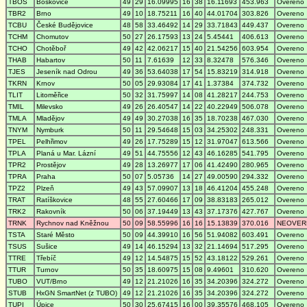
TBOS
Boskovice
49
29
16.09995
16
38
16.11693
453.963
Overeno
TBR2
Brno
49
10
18.75211
16
40
44.01704
303.826
Overeno
TCBU
České Budějovice
48
58
33.46492
14
29
33.71843
449.437
Overeno
TCHM
Chomutov
50
27
26.17593
13
24
5.45441
406.613
Overeno
TCHO
Chotěboř
49
42
42.06217
15
40
21.54256
603.954
Overeno
THAB
Habartov
50
11
7.61639
12
33
8.32478
576.346
Overeno
TJES
Jeseník nad Odrou
49
36
53.64038
17
54
15.83219
314.918
Overeno
TKRN
Krnov
50
05
29.93084
17
41
1.37384
374.732
Overeno
TLIT
Litoměřice
50
32
31.75997
14
08
41.28217
244.753
Overeno
TMIL
Milevsko
49
26
26.40547
14
22
40.22949
506.078
Overeno
TMLA
Mladějov
49
49
30.27038
16
35
18.70238
467.030
Overeno
TNYM
Nymburk
50
11
29.54648
15
03
34.25302
248.331
Overeno
TPEL
Pelhřimov
49
26
17.75289
15
12
31.97047
613.566
Overeno
TPLA
Planá u Mar. Lázní
49
51
44.75556
12
43
46.16285
541.795
Overeno
TPR2
Prostějov
49
28
13.26977
17
06
41.42490
280.965
Overeno
TPRA
Praha
50
07
5.05736
14
27
49.00590
294.332
Overeno
TPZ2
Plzeň
49
43
57.09907
13
18
46.41204
455.248
Overeno
TRAT
Ratíškovice
48
55
27.60466
17
09
38.83183
265.012
Overeno
TRK2
Rakovník
50
06
37.19449
13
43
37.17376
427.767
Overeno
TRNK
Rychnov nad Kněžnou
50
09
58.55996
16
16
15.13839
370.016
NEOVER
TSTA
Staré Město
50
09
44.39910
16
56
51.94082
603.491
Overeno
TSUS
Sušice
49
14
46.15294
13
32
21.14694
517.295
Overeno
TTRE
Třebíč
49
12
14.54875
15
52
43.18122
529.261
Overeno
TTUR
Turnov
50
35
18.60975
15
08
9.49601
310.620
Overeno
TUBO
VUT/Brno
49
12
21.21026
16
35
34.20396
324.272
Overeno
STUB
HxGN SmartNet (z TUBO)
49
12
21.21026
16
35
34.20396
324.272
Overeno
TUPI
Úpice
50
30
25.67415
16
00
39.35576
468.105
Overeno