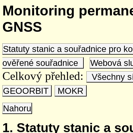
Monitoring permane
GNSS
Statuty stanic a souřadnice pro 
ověřené souřadnice
Webová s
Celkový přehled:
Všechny s
GEOORBIT
MOKR
Nahoru
1. Statuty stanic a s