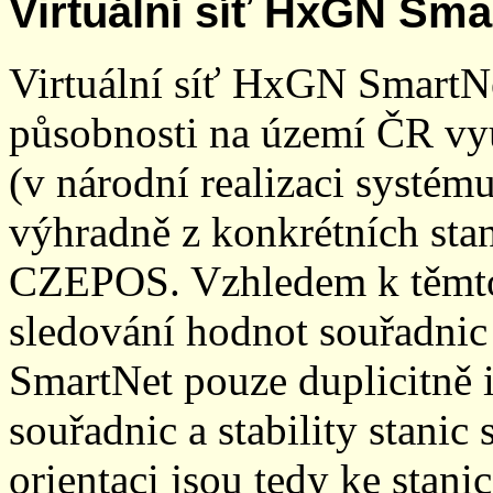
Virtuální síť HxGN Sma
Virtuální síť HxGN SmartN
působnosti na území ČR vyu
(v národní realizaci systé
výhradně z konkrétních stani
CZEPOS. Vzhledem k těmto
sledování hodnot souřadnic 
SmartNet pouze duplicitně
souřadnic a stability stani
orientaci jsou tedy ke sta