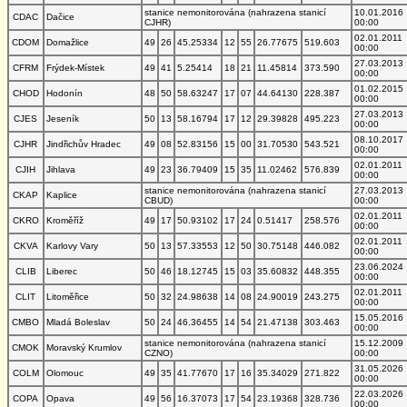
stanice nemonitorována (nahrazena stanicí
10.01.2016
CDAC
Dačice
CJHR)
00:00
02.01.2011
CDOM
Domažlice
49
26
45.25334
12
55
26.77675
519.603
00:00
27.03.2013
CFRM
Frýdek-Místek
49
41
5.25414
18
21
11.45814
373.590
00:00
01.02.2015
CHOD
Hodonín
48
50
58.63247
17
07
44.64130
228.387
00:00
27.03.2013
CJES
Jeseník
50
13
58.16794
17
12
29.39828
495.223
00:00
08.10.2017
CJHR
Jindřichův Hradec
49
08
52.83156
15
00
31.70530
543.521
00:00
02.01.2011
CJIH
Jihlava
49
23
36.79409
15
35
11.02462
576.839
00:00
stanice nemonitorována (nahrazena stanicí
27.03.2013
CKAP
Kaplice
CBUD)
00:00
02.01.2011
CKRO
Kroměříž
49
17
50.93102
17
24
0.51417
258.576
00:00
02.01.2011
CKVA
Karlovy Vary
50
13
57.33553
12
50
30.75148
446.082
00:00
23.06.2024
CLIB
Liberec
50
46
18.12745
15
03
35.60832
448.355
00:00
02.01.2011
CLIT
Litoměřice
50
32
24.98638
14
08
24.90019
243.275
00:00
15.05.2016
CMBO
Mladá Boleslav
50
24
46.36455
14
54
21.47138
303.463
00:00
stanice nemonitorována (nahrazena stanicí
15.12.2009
CMOK
Moravský Krumlov
CZNO)
00:00
31.05.2026
COLM
Olomouc
49
35
41.77670
17
16
35.34029
271.822
00:00
22.03.2026
COPA
Opava
49
56
16.37073
17
54
23.19368
328.736
00:00