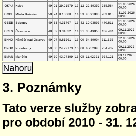
31.05.2026
GKYJ
Kyjov
49
01
29.91579
17
12
22.89352
285.584
00:00
31.05.2026
GMBL
Mladá Boleslav
50
24
0.15000
14
53
48.91886
283.910
00:00
31.05.2026
GSEB
Šebetov
49
33
4.31767
16
42
10.93895
440.811
00:00
09.11.2025
GCES
Česnovice
49
02
3.31632
14
21
38.49058
436.404
00:00
22.03.2026
GNNO
Náměšť nad Oslavou
49
07
8.81561
16
00
54.89604
511.325
00:00
09.11.2025
GPOD
Poděbrady
50
08
24.92173
15
08
6.75294
254.439
00:00
09.11.2025
GMAN
Manětín
49
59
43.97309
13
05
11.42921
764.121
00:00
Nahoru
3. Poznámky
Tato verze služby zobr
pro období 2010 - 31. 1