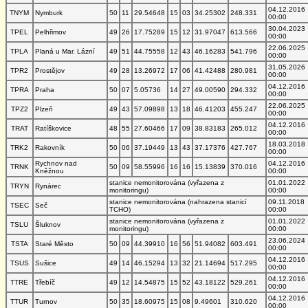
04.12.2016
TNYM
Nymburk
50
11
29.54648
15
03
34.25302
248.331
00:00
30.04.2023
TPEL
Pelhřimov
49
26
17.75289
15
12
31.97047
613.566
00:00
22.06.2025
TPLA
Planá u Mar. Lázní
49
51
44.75558
12
43
46.16283
541.796
00:00
31.05.2026
TPR2
Prostějov
49
28
13.26972
17
06
41.42488
280.981
00:00
04.12.2016
TPRA
Praha
50
07
5.05736
14
27
49.00590
294.332
00:00
22.06.2025
TPZ2
Plzeň
49
43
57.09898
13
18
46.41203
455.247
00:00
04.12.2016
TRAT
Ratíškovice
48
55
27.60466
17
09
38.83183
265.012
00:00
18.03.2018
TRK2
Rakovník
50
06
37.19449
13
43
37.17376
427.767
00:00
Rychnov nad
04.12.2016
TRNK
50
09
58.55996
16
16
15.13839
370.016
Kněžnou
00:00
stanice nemonitorována (vyřazena z
01.01.2022
TRYN
Rynárec
monitoringu)
00:00
stanice nemonitorována (nahrazena stanicí
09.11.2018
TSEC
Seč
TCHO)
00:00
stanice nemonitorována (vyřazena z
01.01.2022
TSLU
Šluknov
monitoringu)
00:00
23.06.2024
TSTA
Staré Město
50
09
44.39910
16
56
51.94082
603.491
00:00
04.12.2016
TSUS
Sušice
49
14
46.15294
13
32
21.14694
517.295
00:00
04.12.2016
TTRE
Třebíč
49
12
14.54875
15
52
43.18122
529.261
00:00
04.12.2016
TTUR
Turnov
50
35
18.60975
15
08
9.49601
310.620
00:00