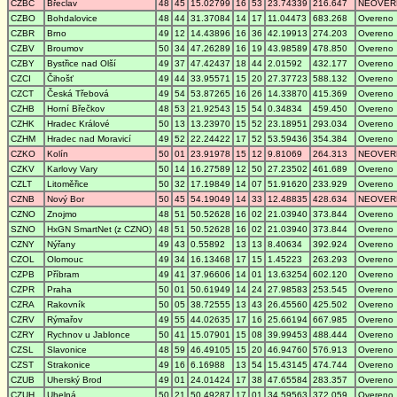
CZBC
Břeclav
48
45
15.02799
16
53
23.74339
216.647
NEOVER
CZBO
Bohdalovice
48
44
31.37084
14
17
11.04473
683.268
Overeno
CZBR
Brno
49
12
14.43896
16
36
42.19913
274.203
Overeno
CZBV
Broumov
50
34
47.26289
16
19
43.98589
478.850
Overeno
CZBY
Bystřice nad Olší
49
37
47.42437
18
44
2.01592
432.177
Overeno
CZCI
Čihošť
49
44
33.95571
15
20
27.37723
588.132
Overeno
CZCT
Česká Třebová
49
54
53.87265
16
26
14.33870
415.369
Overeno
CZHB
Horní Břečkov
48
53
21.92543
15
54
0.34834
459.450
Overeno
CZHK
Hradec Králové
50
13
13.23970
15
52
23.18951
293.034
Overeno
CZHM
Hradec nad Moravicí
49
52
22.24422
17
52
53.59436
354.384
Overeno
CZKO
Kolín
50
01
23.91978
15
12
9.81069
264.313
NEOVER
CZKV
Karlovy Vary
50
14
16.27589
12
50
27.23502
461.689
Overeno
CZLT
Litoměřice
50
32
17.19849
14
07
51.91620
233.929
Overeno
CZNB
Nový Bor
50
45
54.19049
14
33
12.48835
428.634
NEOVER
CZNO
Znojmo
48
51
50.52628
16
02
21.03940
373.844
Overeno
SZNO
HxGN SmartNet (z CZNO)
48
51
50.52628
16
02
21.03940
373.844
Overeno
CZNY
Nýřany
49
43
0.55892
13
13
8.40634
392.924
Overeno
CZOL
Olomouc
49
34
16.13468
17
15
1.45223
263.293
Overeno
CZPB
Příbram
49
41
37.96606
14
01
13.63254
602.120
Overeno
CZPR
Praha
50
01
50.61949
14
24
27.98583
253.545
Overeno
CZRA
Rakovník
50
05
38.72555
13
43
26.45560
425.502
Overeno
CZRV
Rýmařov
49
55
44.02635
17
16
25.66194
667.985
Overeno
CZRY
Rychnov u Jablonce
50
41
15.07901
15
08
39.99453
488.444
Overeno
CZSL
Slavonice
48
59
46.49105
15
20
46.94760
576.913
Overeno
CZST
Strakonice
49
16
6.16988
13
54
15.43145
474.744
Overeno
CZUB
Uherský Brod
49
01
24.01424
17
38
47.65584
283.357
Overeno
CZUH
Uhelná
50
21
50.49287
17
01
34.59563
372.059
Overeno