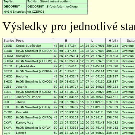
TopNet
TopNet : Síťové řešení ověřeno
GEOORBIT
GEOORBIT : Síťové řešení ověřeno
HxGN SmartNet
viz CZEPOS
Výsledky pro jednotlivé stan
Stanice
Popis
B
L
H (ell.)
Statu
CBUD
České Budějovice
48
58
3.47154
14
28
30.97608
456.223
Overeno
SBUD
HxGN SmartNet (z CBUD)
48
58
3.47154
14
28
30.97608
456.223
Overeno
CDOM
Domažlice
49
26
45.25334
12
55
26.77675
519.603
Overeno
SDOM
HxGN SmartNet (z CDOM)
49
26
45.25334
12
55
26.77675
519.603
Overeno
CFRM
Frýdek-Místek
49
41
5.25414
18
21
11.45814
373.590
Overeno
SFRM
HxGN SmartNet (z CFRM)
49
41
5.25414
18
21
11.45814
373.590
Overeno
CHOD
Hodonín
48
50
58.63247
17
07
44.64130
228.387
Overeno
SHOD
HxGN SmartNet (z CHOD)
48
50
58.63247
17
07
44.64130
228.387
Overeno
CJES
Jeseník
50
13
58.16794
17
12
29.39828
495.223
Overeno
SJES
HxGN SmartNet (z CJES)
50
13
58.16794
17
12
29.39828
495.223
Overeno
CJHR
Jindřichův Hradec
49
08
52.83156
15
00
31.70530
543.521
Overeno
CJIH
Jihlava
49
23
36.79409
15
35
11.02462
576.839
Overeno
SJIH
HxGN SmartNet (z CJIH)
49
23
36.79409
15
35
11.02462
576.839
Overeno
CKRO
Kroměříž
49
17
50.93102
17
24
0.51417
258.576
Overeno
SKRO
HxGN SmartNet (z CKRO)
49
17
50.93102
17
24
0.51417
258.576
Overeno
CKVA
Karlovy Vary
50
13
57.33553
12
50
30.75148
446.082
Overeno
SKVA
HxGN SmartNet (z CKVA)
50
13
57.33553
12
50
30.75148
446.082
Overeno
CLIB
Liberec
50
46
18.12745
15
03
35.60832
448.355
Overeno