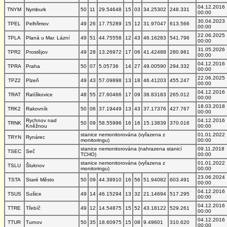
04.12.2016
TNYM
Nymburk
50
11
29.54648
15
03
34.25302
248.331
00:00
30.04.2023
TPEL
Pelhřimov
49
26
17.75289
15
12
31.97047
613.566
00:00
22.06.2025
TPLA
Planá u Mar. Lázní
49
51
44.75558
12
43
46.16283
541.796
00:00
31.05.2026
TPR2
Prostějov
49
28
13.26972
17
06
41.42488
280.981
00:00
04.12.2016
TPRA
Praha
50
07
5.05736
14
27
49.00590
294.332
00:00
22.06.2025
TPZ2
Plzeň
49
43
57.09898
13
18
46.41203
455.247
00:00
04.12.2016
TRAT
Ratíškovice
48
55
27.60466
17
09
38.83183
265.012
00:00
18.03.2018
TRK2
Rakovník
50
06
37.19449
13
43
37.17376
427.767
00:00
Rychnov nad
04.12.2016
TRNK
50
09
58.55996
16
16
15.13839
370.016
Kněžnou
00:00
stanice nemonitorována (vyřazena z
01.01.2022
TRYN
Rynárec
monitoringu)
00:00
stanice nemonitorována (nahrazena stanicí
09.11.2018
TSEC
Seč
TCHO)
00:00
stanice nemonitorována (vyřazena z
01.01.2022
TSLU
Šluknov
monitoringu)
00:00
23.06.2024
TSTA
Staré Město
50
09
44.39910
16
56
51.94082
603.491
00:00
04.12.2016
TSUS
Sušice
49
14
46.15294
13
32
21.14694
517.295
00:00
04.12.2016
TTRE
Třebíč
49
12
14.54875
15
52
43.18122
529.261
00:00
04.12.2016
TTUR
Turnov
50
35
18.60975
15
08
9.49601
310.620
00:00