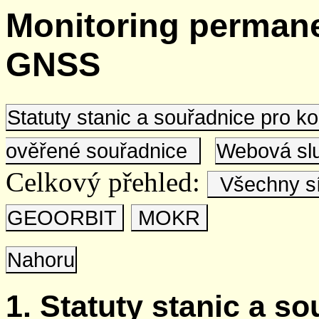
Monitoring permane
GNSS
Statuty stanic a souřadnice pro 
ověřené souřadnice
Webová s
Celkový přehled:
Všechny s
GEOORBIT
MOKR
Nahoru
1. Statuty stanic a s