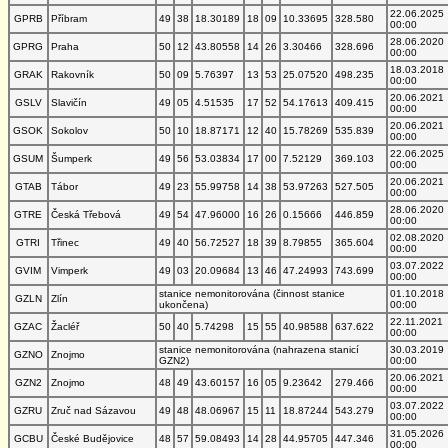
22.06.2025
GPRB
Příbram
49
38
18.30189
18
09
10.33695
328.580
00:00
28.06.2020
GPRG
Praha
50
12
43.80558
14
26
3.30466
328.696
00:00
18.03.2018
GRAK
Rakovník
50
09
5.76397
13
53
25.07520
498.235
00:00
20.06.2021
GSLV
Slavičín
49
05
4.51535
17
52
54.17613
409.415
00:00
20.06.2021
GSOK
Sokolov
50
10
18.87171
12
40
15.78269
535.839
00:00
22.06.2025
GSUM
Šumperk
49
56
53.03834
17
00
7.52129
369.103
00:00
20.06.2021
GTAB
Tábor
49
23
55.99758
14
38
53.97263
527.505
00:00
28.06.2020
GTRE
Česká Třebová
49
54
47.96000
16
26
0.15666
446.859
00:00
02.08.2020
GTRI
Třinec
49
40
56.72527
18
39
8.79855
365.604
00:00
03.07.2022
GVIM
Vimperk
49
03
20.09684
13
46
47.24993
743.699
00:00
stanice nemonitorována (činnost stanice
01.10.2018
GZLN
Zlín
ukončena)
00:00
22.11.2021
GZAC
Žacléř
50
40
5.74298
15
55
40.98588
637.622
00:00
stanice nemonitorována (nahrazena stanicí
30.03.2019
GZNO
Znojmo
GZN2)
00:00
20.06.2021
GZN2
Znojmo
48
49
43.60157
16
05
9.23642
279.466
00:00
03.07.2022
GZRU
Zruč nad Sázavou
49
48
48.06967
15
11
18.87244
543.279
00:00
31.05.2026
GCBU
České Budějovice
48
57
59.08493
14
28
44.95705
447.346
00:00