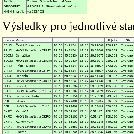
TopNet
TopNet : Síťové řešení ověřeno
GEOORBIT
GEOORBIT : Síťové řešení ověřeno
HxGN SmartNet
viz CZEPOS
Výsledky pro jednotlivé stan
Stanice
Popis
B
L
H (ell.)
Statu
CBUD
České Budějovice
48
58
3.47154
14
28
30.97608
456.223
Overeno
SBUD
HxGN SmartNet (z CBUD)
48
58
3.47154
14
28
30.97608
456.223
Overeno
CDOM
Domažlice
49
26
45.25334
12
55
26.77675
519.603
Overeno
SDOM
HxGN SmartNet (z CDOM)
49
26
45.25334
12
55
26.77675
519.603
Overeno
CFRM
Frýdek-Místek
49
41
5.25414
18
21
11.45814
373.590
Overeno
SFRM
HxGN SmartNet (z CFRM)
49
41
5.25414
18
21
11.45814
373.590
Overeno
CHOD
Hodonín
48
50
58.63247
17
07
44.64130
228.387
Overeno
SHOD
HxGN SmartNet (z CHOD)
48
50
58.63247
17
07
44.64130
228.387
Overeno
CJES
Jeseník
50
13
58.16794
17
12
29.39828
495.223
Overeno
SJES
HxGN SmartNet (z CJES)
50
13
58.16794
17
12
29.39828
495.223
Overeno
CJHR
Jindřichův Hradec
49
08
52.83156
15
00
31.70530
543.521
Overeno
CJIH
Jihlava
49
23
36.79409
15
35
11.02462
576.839
Overeno
SJIH
HxGN SmartNet (z CJIH)
49
23
36.79409
15
35
11.02462
576.839
Overeno
CKRO
Kroměříž
49
17
50.93102
17
24
0.51417
258.576
Overeno
SKRO
HxGN SmartNet (z CKRO)
49
17
50.93102
17
24
0.51417
258.576
Overeno
CKVA
Karlovy Vary
50
13
57.33553
12
50
30.75148
446.082
Overeno
SKVA
HxGN SmartNet (z CKVA)
50
13
57.33553
12
50
30.75148
446.082
Overeno
CLIB
Liberec
50
46
18.12745
15
03
35.60832
448.355
Overeno