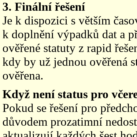
3. Finální řešení
Je k dispozici s větším ča
k doplnění výpadků dat a př
ověřené statuty z rapid řeše
kdy by už jednou ověřená st
ověřena.
Když není status pro včere
Pokud se řešení pro předch
důvodem prozatimní nedostup
aktualizují každých šest h