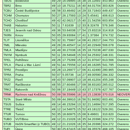
TBOS
Boskovice
49
29
16.09995
16
38
16.11693
453.963
Overeno
TBR2
Brno
49
10
18.75211
16
40
44.01704
303.826
Overeno
TCBU
České Budějovice
48
58
33.46492
14
29
33.71843
449.437
Overeno
TCHM
Chomutov
50
27
26.17593
13
24
5.45441
406.613
Overeno
TCHO
Chotěboř
49
42
42.06217
15
40
21.54256
603.954
Overeno
THAB
Habartov
50
11
7.61639
12
33
8.32478
576.346
Overeno
TJES
Jeseník nad Odrou
49
36
53.64038
17
54
15.83219
314.918
Overeno
TKRN
Krnov
50
05
29.93084
17
41
1.37384
374.732
Overeno
TLIT
Litoměřice
50
32
31.75997
14
08
41.28217
244.753
Overeno
TMIL
Milevsko
49
26
26.40547
14
22
40.22949
506.078
Overeno
TMLA
Mladějov
49
49
30.27038
16
35
18.70238
467.030
Overeno
TNYM
Nymburk
50
11
29.54648
15
03
34.25302
248.331
Overeno
TPEL
Pelhřimov
49
26
17.75289
15
12
31.97047
613.566
Overeno
TPLA
Planá u Mar. Lázní
49
51
44.75556
12
43
46.16285
541.795
Overeno
TPR2
Prostějov
49
28
13.26977
17
06
41.42490
280.965
Overeno
TPRA
Praha
50
07
5.05736
14
27
49.00590
294.332
Overeno
TPZ2
Plzeň
49
43
57.09907
13
18
46.41204
455.248
Overeno
TRAT
Ratíškovice
48
55
27.60466
17
09
38.83183
265.012
Overeno
TRK2
Rakovník
50
06
37.19449
13
43
37.17376
427.767
Overeno
TRNK
Rychnov nad Kněžnou
50
09
58.55996
16
16
15.13839
370.016
NEOVER
TSTA
Staré Město
50
09
44.39910
16
56
51.94082
603.491
Overeno
TSUS
Sušice
49
14
46.15294
13
32
21.14694
517.295
Overeno
TTRE
Třebíč
49
12
14.54875
15
52
43.18122
529.261
Overeno
TTUR
Turnov
50
35
18.60975
15
08
9.49601
310.620
Overeno
TUBO
VUT/Brno
49
12
21.21026
16
35
34.20396
324.272
Overeno
STUB
HxGN SmartNet (z TUBO)
49
12
21.21026
16
35
34.20396
324.272
Overeno
TUPI
Úpice
50
30
25.67415
16
00
39.35576
468.105
Overeno