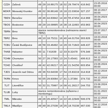
15.05.2016
CZZA
Zašová
49
29
16.89175
18
02
29.79474
416.842
00:00
08.10.2017
MOKR
Moravský Krumlov
49
02
36.86148
16
18
22.03634
327.157
00:00
30.04.2023
TBEN
Benešov
49
46
44.83842
14
40
55.47454
414.968
00:00
30.04.2023
TBOS
Boskovice
49
29
16.09995
16
38
16.11693
453.963
00:00
stanice nemonitorována (nahrazena stanicí
23.07.2017
TBRN
Brno
TBR2)
00:00
18.03.2018
TBR2
Brno
49
10
18.75211
16
40
44.01704
303.826
00:00
30.04.2023
TCBU
České Budějovice
48
58
33.46492
14
29
33.71843
449.437
00:00
30.04.2023
THAB
Habartov
50
11
7.61639
12
33
8.32478
576.346
00:00
04.12.2016
TCHM
Chomutov
50
27
26.17593
13
24
5.45441
406.613
00:00
23.06.2024
TCHO
Chotěboř
49
42
42.06217
15
40
21.54256
603.954
00:00
04.12.2016
TJES
Jeseník nad Odrou
49
36
53.64038
17
54
15.83219
314.918
00:00
04.12.2016
TKRN
Krnov
50
05
29.93084
17
41
1.37384
374.732
00:00
23.06.2024
TLIT
Litoměřice
50
32
31.75997
14
08
41.28217
244.753
00:00
stanice nemonitorována (vyřazena z
01.01.2022
TLUB
Luby
monitoringu)
00:00
04.12.2016
TMIL
Milevsko
49
26
26.40547
14
22
40.22949
506.078
00:00
04.12.2016
TMLA
Mladějov
49
49
30.27038
16
35
18.70238
467.030
00:00