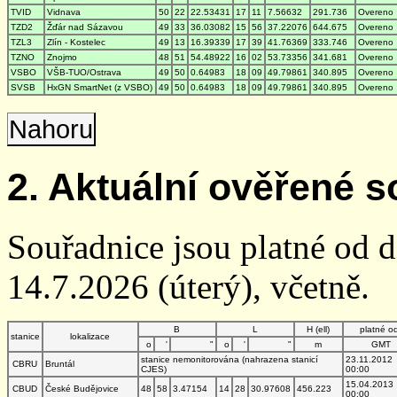
TVID
Vidnava
50
22
22.53431
17
11
7.56632
291.736
Overeno
TZD2
Žďár nad Sázavou
49
33
36.03082
15
56
37.22076
644.675
Overeno
TZL3
Zlín - Kostelec
49
13
16.39339
17
39
41.76369
333.746
Overeno
TZNO
Znojmo
48
51
54.48922
16
02
53.73356
341.681
Overeno
VSBO
VŠB-TUO/Ostrava
49
50
0.64983
18
09
49.79861
340.895
Overeno
SVSB
HxGN SmartNet (z VSBO)
49
50
0.64983
18
09
49.79861
340.895
Overeno
Nahoru
2. Aktuální ověřené s
Souřadnice jsou platné od 
14.7.2026 (úterý), včetně.
B
L
H (ell)
platné o
stanice
lokalizace
o
'
"
o
'
"
m
GMT
stanice nemonitorována (nahrazena stanicí
23.11.2012
CBRU
Bruntál
CJES)
00:00
15.04.2013
CBUD
České Budějovice
48
58
3.47154
14
28
30.97608
456.223
00:00