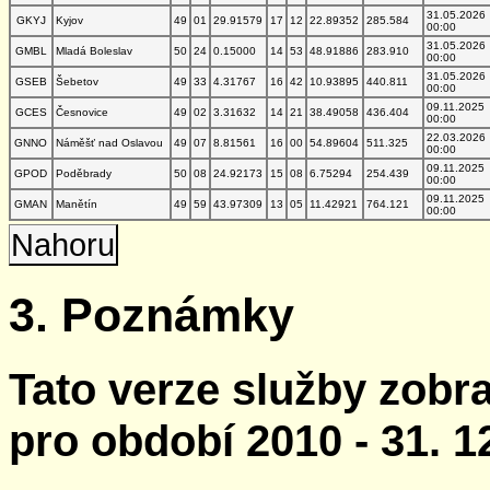
31.05.2026
GKYJ
Kyjov
49
01
29.91579
17
12
22.89352
285.584
00:00
31.05.2026
GMBL
Mladá Boleslav
50
24
0.15000
14
53
48.91886
283.910
00:00
31.05.2026
GSEB
Šebetov
49
33
4.31767
16
42
10.93895
440.811
00:00
09.11.2025
GCES
Česnovice
49
02
3.31632
14
21
38.49058
436.404
00:00
22.03.2026
GNNO
Náměšť nad Oslavou
49
07
8.81561
16
00
54.89604
511.325
00:00
09.11.2025
GPOD
Poděbrady
50
08
24.92173
15
08
6.75294
254.439
00:00
09.11.2025
GMAN
Manětín
49
59
43.97309
13
05
11.42921
764.121
00:00
Nahoru
3. Poznámky
Tato verze služby zobr
pro období 2010 - 31. 1