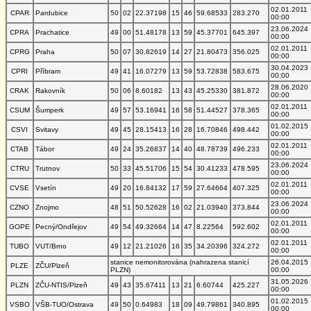
02.01.2011
CPAR
Pardubice
50
02
22.37198
15
46
59.68533
283.270
00:00
23.06.2024
CPRA
Prachatice
49
00
51.48178
13
59
45.37701
645.397
00:00
02.01.2011
CPRG
Praha
50
07
30.82619
14
27
21.80473
356.025
00:00
30.04.2023
CPRI
Příbram
49
41
16.07279
13
59
53.72838
583.675
00:00
28.06.2020
CRAK
Rakovník
50
06
8.60182
13
43
45.25330
381.872
00:00
02.01.2011
CSUM
Šumperk
49
57
53.16941
16
58
51.44527
378.365
00:00
01.02.2015
CSVI
Svitavy
49
45
28.15413
16
28
16.70846
498.442
00:00
02.01.2011
CTAB
Tábor
49
24
35.26837
14
40
48.78739
496.233
00:00
23.06.2024
CTRU
Trutnov
50
33
45.51706
15
54
30.41233
478.595
00:00
02.01.2011
CVSE
Vsetín
49
20
16.84132
17
59
27.64664
407.325
00:00
23.06.2024
CZNO
Znojmo
48
51
50.52628
16
02
21.03940
373.844
00:00
02.01.2011
GOPE
Pecný/Ondřejov
49
54
49.32664
14
47
8.22564
592.602
00:00
02.01.2011
TUBO
VUT/Brno
49
12
21.21026
16
35
34.20396
324.272
00:00
stanice nemonitorována (nahrazena stanicí
26.04.2015
PLZE
ZČU/Plzeň
PLZN)
00:00
31.05.2026
PLZN
ZČU-NTIS/Plzeň
49
43
35.67411
13
21
6.60744
425.227
00:00
01.02.2015
VSBO
VŠB-TUO/Ostrava
49
50
0.64983
18
09
49.79861
340.895
00:00