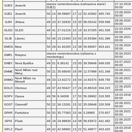
stanice nemonitorována (nahrazena stanicí
27.10.2019
GJES
Jeseník
GJE2)
00:00
23.06.2024
GJE2
Jeseník
50
14
38.56897
17
12
52.42692
465.740
00:00
28.06.2020
GJIH
Jihlava
49
23
37.32932
15
35
58.05242
559.598
00:00
22.03.2026
GLED
GLED
49
41
27.01216
15
16
33.37265
461.536
00:00
20.06.2021
GLIB
Liberec
50
46
15.22493
15
03
16.65384
431.399
00:00
23.06.2024
GMOS
Most
50
29
41.92265
13
38
59.69067
403.441
00:00
stanice nemonitorována (vyřazena z
30.04.2023
GMPL
Rokytno
monitoringu)
00:00
03.07.2022
GNBY
Nová Bystřice
49
01
8.38142
15
05
39.56848
648.030
00:00
Nové Město nad
20.06.2021
GNME
50
21
35.68045
16
09
12.57988
431.348
Metuj
00:00
Nové Město na
20.06.2021
GNMO
49
33
13.62272
16
04
14.83374
649.756
Moravě
00:00
22.06.2025
GOLO
Olomouc
49
37
43.50427
17
24
16.86319
334.315
00:00
18.03.2018
GOPV
Opava
49
56
9.34008
17
53
56.39962
316.565
00:00
20.06.2021
GOST
Ostroměř
50
22
36.15281
15
32
35.08948
320.509
00:00
20.06.2021
GPAR
Pardubice
50
02
35.77583
15
44
3.29965
270.657
00:00
22.06.2025
GPIS
Písek
49
18
19.98830
14
08
58.63972
441.482
00:00
18.03.2018
GPLZ
Plzeň
49
42
42.68992
13
22
51.49877
403.420
00:00