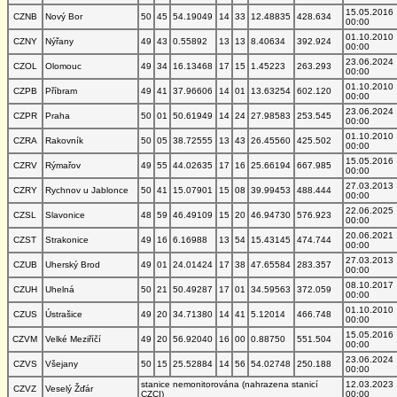
15.05.2016
CZNB
Nový Bor
50
45
54.19049
14
33
12.48835
428.634
00:00
01.10.2010
CZNY
Nýřany
49
43
0.55892
13
13
8.40634
392.924
00:00
23.06.2024
CZOL
Olomouc
49
34
16.13468
17
15
1.45223
263.293
00:00
01.10.2010
CZPB
Příbram
49
41
37.96606
14
01
13.63254
602.120
00:00
23.06.2024
CZPR
Praha
50
01
50.61949
14
24
27.98583
253.545
00:00
01.10.2010
CZRA
Rakovník
50
05
38.72555
13
43
26.45560
425.502
00:00
15.05.2016
CZRV
Rýmařov
49
55
44.02635
17
16
25.66194
667.985
00:00
27.03.2013
CZRY
Rychnov u Jablonce
50
41
15.07901
15
08
39.99453
488.444
00:00
22.06.2025
CZSL
Slavonice
48
59
46.49109
15
20
46.94730
576.923
00:00
20.06.2021
CZST
Strakonice
49
16
6.16988
13
54
15.43145
474.744
00:00
27.03.2013
CZUB
Uherský Brod
49
01
24.01424
17
38
47.65584
283.357
00:00
08.10.2017
CZUH
Uhelná
50
21
50.49287
17
01
34.59563
372.059
00:00
01.10.2010
CZUS
Ústrašice
49
20
34.71380
14
41
5.12014
466.748
00:00
15.05.2016
CZVM
Velké Meziříčí
49
20
56.92040
16
00
0.88750
551.504
00:00
23.06.2024
CZVS
Všejany
50
15
25.52884
14
56
54.02748
250.188
00:00
stanice nemonitorována (nahrazena stanicí
12.03.2023
CZVZ
Veselý Žďár
CZCI)
00:00