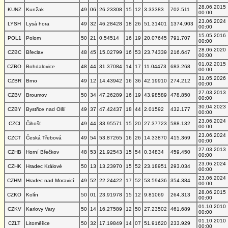
28.06.2015
KUNZ
Kunžak
49
06
26.23308
15
12
3.33383
702.511
00:00
23.06.2024
LYSH
Lysá hora
49
32
46.28428
18
26
51.31401
1374.903
00:00
15.05.2016
POL1
Polom
50
21
0.54514
16
19
20.07645
791.707
00:00
28.06.2020
CZBC
Břeclav
48
45
15.02799
16
53
23.74339
216.647
00:00
01.02.2015
CZBO
Bohdalovice
48
44
31.37084
14
17
11.04473
683.268
00:00
31.05.2026
CZBR
Brno
49
12
14.43942
16
36
42.19910
274.212
00:00
27.03.2013
CZBV
Broumov
50
34
47.26289
16
19
43.98589
478.850
00:00
30.04.2023
CZBY
Bystřice nad Olší
49
37
47.42437
18
44
2.01592
432.177
00:00
23.06.2024
CZCI
Čihošť
49
44
33.95571
15
20
27.37723
588.132
00:00
23.06.2024
CZCT
Česká Třebová
49
54
53.87265
16
26
14.33870
415.369
00:00
27.03.2013
CZHB
Horní Břečkov
48
53
21.92543
15
54
0.34834
459.450
00:00
23.06.2024
CZHK
Hradec Králové
50
13
13.23970
15
52
23.18951
293.034
00:00
23.06.2024
CZHM
Hradec nad Moravicí
49
52
22.24422
17
52
53.59436
354.384
00:00
28.06.2015
CZKO
Kolín
50
01
23.91978
15
12
9.81069
264.313
00:00
01.10.2010
CZKV
Karlovy Vary
50
14
16.27589
12
50
27.23502
461.689
00:00
01.10.2010
CZLT
Litoměřice
50
32
17.19849
14
07
51.91620
233.929
00:00