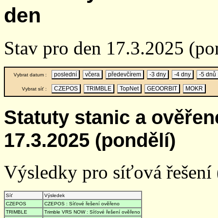
den
Stav pro den 17.3.2025 (po
poslední
včera
předevčírem
-3 dny
-4 dny
-5 dnů
Vybrat datum :
CZEPOS
TRIMBLE
TopNet
GEOORBIT
MOKR
Vybrat síť :
Statuty stanic a ověře
17.3.2025 (pondělí)
Výsledky pro síťová řešení (
Síť
Výsledek
CZEPOS
CZEPOS : Síťové řešení ověřeno
TRIMBLE
Trimble VRS NOW : Síťové řešení ověřeno