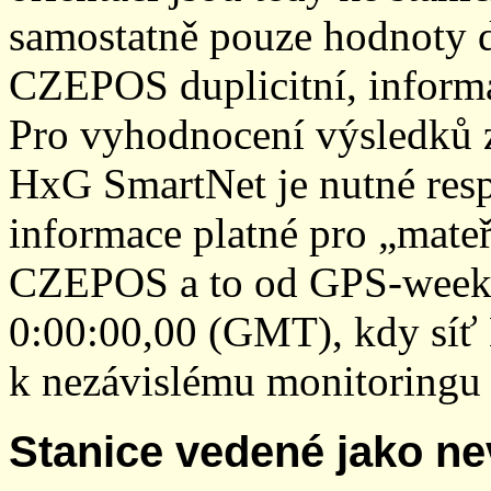
samostatně pouze hodnoty den
CZEPOS duplicitní, inform
Pro vyhodnocení výsledků z
HxG SmartNet je nutné resp
informace platné pro „mateř
CZEPOS a to od GPS-week 2
0:00:00,00 (GMT), kdy sí
k nezávislému monitoringu 
Stanice vedené jako ne