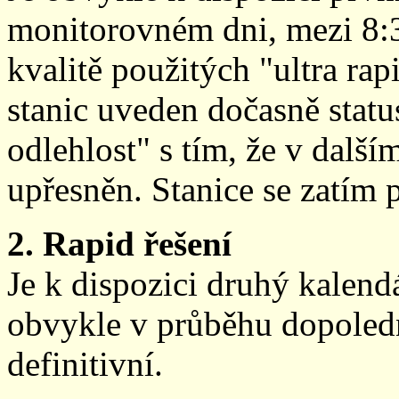
monitorovném dni, mezi 8:
kvalitě použitých "ultra ra
stanic uveden dočasně stat
odlehlost" s tím, že v další
upřesněn. Stanice se zatím
2. Rapid řešení
Je k dispozici druhý kalen
obvykle v průběhu dopoledne
definitivní.