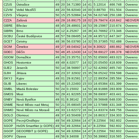
CZUS
Ústrašice
49
20
34.71380
14
41
5.12014
466.748
Overeno
CZVM
Velké Meziříčí
49
20
56.92040
16
00
0.88750
551.504
Overeno
CZVS
Všejany
50
15
25.52884
14
56
54.02748
250.188
Overeno
CZZA
Zašová
49
29
16.89175
18
02
29.79474
416.842
NEOVER
GBRE
Břeclav
48
45
28.48601
16
53
39.15967
210.674
Overeno
GBRN
Brno
49
12
4.25267
16
36
43.76662
273.346
Overeno
GCBU
České Budějovice
48
57
59.08495
14
28
44.95712
447.347
Overeno
GCET
Cetviny
48
36
56.03780
14
32
55.37365
702.488
Overeno
GCIM
Čimelice
49
27
49.04042
14
04
8.30822
480.862
NEOVER
GDEC
Děčín
50
46
45.12430
14
12
58.69127
196.378
NEOVER
GDOM
Domažlice
49
26
23.35751
12
55
52.65600
483.023
Overeno
GHOS
Hostomice
49
49
4.02077
14
02
20.05450
418.609
Overeno
GJE2
Jeseník
50
14
38.56897
17
12
52.42692
465.740
Overeno
GJIH
Jihlava
49
23
37.32932
15
35
58.05242
559.598
Overeno
GKYJ
Kyjov
49
01
29.91581
17
12
22.89354
285.584
Overeno
GLIB
Liberec
50
46
15.22493
15
03
16.65384
431.399
Overeno
GMBL
Mladá Boleslav
50
24
0.15002
14
53
48.91886
283.909
Overeno
GMOS
Most
50
29
41.92265
13
38
59.69067
403.441
Overeno
GNBY
Nová Bystřice
49
01
8.38142
15
05
39.56848
648.030
Overeno
GNME
Nové Město nad Metuj
50
21
35.68045
16
09
12.57988
431.348
Overeno
GNMO
Nové Město na Moravě
49
33
13.62272
16
04
14.83374
649.756
Overeno
GOLO
Olomouc
49
37
43.50409
17
24
16.86317
334.303
Overeno
GOPE
Pecný/Ondřejov
49
54
49.32664
14
47
8.22564
592.602
Overeno
SGOP
HxGN SmartNet (z GOPE)
49
54
49.32664
14
47
8.22564
592.602
Overeno
GGOP
GEOORBIT (z GOPE)
49
54
49.32664
14
47
8.22564
592.602
Overeno
GOPV
Opava
49
56
9.34008
17
53
56.39962
316.565
Overeno