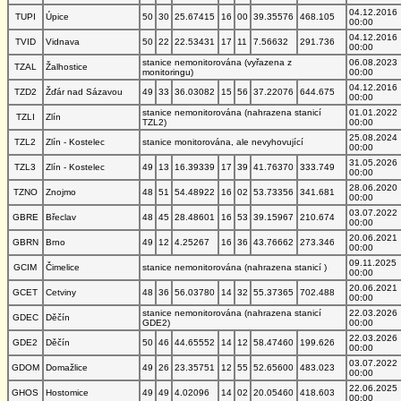
04.12.2016
TUPI
Úpice
50
30
25.67415
16
00
39.35576
468.105
00:00
04.12.2016
TVID
Vidnava
50
22
22.53431
17
11
7.56632
291.736
00:00
stanice nemonitorována (vyřazena z
06.08.2023
TZAL
Žalhostice
monitoringu)
00:00
04.12.2016
TZD2
Žďár nad Sázavou
49
33
36.03082
15
56
37.22076
644.675
00:00
stanice nemonitorována (nahrazena stanicí
01.01.2022
TZLI
Zlín
TZL2)
00:00
25.08.2024
TZL2
Zlín - Kostelec
stanice monitorována, ale nevyhovující
00:00
31.05.2026
TZL3
Zlín - Kostelec
49
13
16.39339
17
39
41.76370
333.749
00:00
28.06.2020
TZNO
Znojmo
48
51
54.48922
16
02
53.73356
341.681
00:00
03.07.2022
GBRE
Břeclav
48
45
28.48601
16
53
39.15967
210.674
00:00
20.06.2021
GBRN
Brno
49
12
4.25267
16
36
43.76662
273.346
00:00
09.11.2025
GCIM
Čimelice
stanice nemonitorována (nahrazena stanicí )
00:00
20.06.2021
GCET
Cetviny
48
36
56.03780
14
32
55.37365
702.488
00:00
stanice nemonitorována (nahrazena stanicí
22.03.2026
GDEC
Děčín
GDE2)
00:00
22.03.2026
GDE2
Děčín
50
46
44.65552
14
12
58.47460
199.626
00:00
03.07.2022
GDOM
Domažlice
49
26
23.35751
12
55
52.65600
483.023
00:00
22.06.2025
GHOS
Hostomice
49
49
4.02096
14
02
20.05460
418.603
00:00