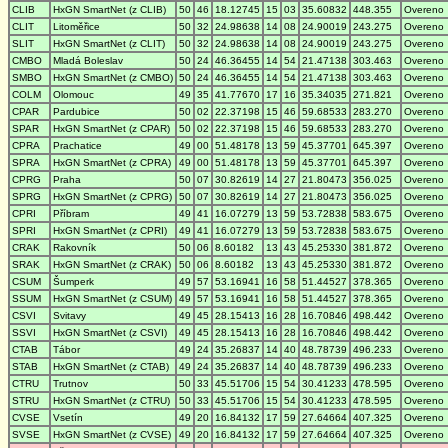
CLIB
HxGN SmartNet (z CLIB)
50
46
18.12745
15
03
35.60832
448.355
Overeno
CLIT
Litoměřice
50
32
24.98638
14
08
24.90019
243.275
Overeno
SLIT
HxGN SmartNet (z CLIT)
50
32
24.98638
14
08
24.90019
243.275
Overeno
CMBO
Mladá Boleslav
50
24
46.36455
14
54
21.47138
303.463
Overeno
SMBO
HxGN SmartNet (z CMBO)
50
24
46.36455
14
54
21.47138
303.463
Overeno
COLM
Olomouc
49
35
41.77670
17
16
35.34035
271.821
Overeno
CPAR
Pardubice
50
02
22.37198
15
46
59.68533
283.270
Overeno
SPAR
HxGN SmartNet (z CPAR)
50
02
22.37198
15
46
59.68533
283.270
Overeno
CPRA
Prachatice
49
00
51.48178
13
59
45.37701
645.397
Overeno
SPRA
HxGN SmartNet (z CPRA)
49
00
51.48178
13
59
45.37701
645.397
Overeno
CPRG
Praha
50
07
30.82619
14
27
21.80473
356.025
Overeno
SPRG
HxGN SmartNet (z CPRG)
50
07
30.82619
14
27
21.80473
356.025
Overeno
CPRI
Příbram
49
41
16.07279
13
59
53.72838
583.675
Overeno
SPRI
HxGN SmartNet (z CPRI)
49
41
16.07279
13
59
53.72838
583.675
Overeno
CRAK
Rakovník
50
06
8.60182
13
43
45.25330
381.872
Overeno
SRAK
HxGN SmartNet (z CRAK)
50
06
8.60182
13
43
45.25330
381.872
Overeno
CSUM
Šumperk
49
57
53.16941
16
58
51.44527
378.365
Overeno
SSUM
HxGN SmartNet (z CSUM)
49
57
53.16941
16
58
51.44527
378.365
Overeno
CSVI
Svitavy
49
45
28.15413
16
28
16.70846
498.442
Overeno
SSVI
HxGN SmartNet (z CSVI)
49
45
28.15413
16
28
16.70846
498.442
Overeno
CTAB
Tábor
49
24
35.26837
14
40
48.78739
496.233
Overeno
STAB
HxGN SmartNet (z CTAB)
49
24
35.26837
14
40
48.78739
496.233
Overeno
CTRU
Trutnov
50
33
45.51706
15
54
30.41233
478.595
Overeno
STRU
HxGN SmartNet (z CTRU)
50
33
45.51706
15
54
30.41233
478.595
Overeno
CVSE
Vsetín
49
20
16.84132
17
59
27.64664
407.325
Overeno
SVSE
HxGN SmartNet (z CVSE)
49
20
16.84132
17
59
27.64664
407.325
Overeno