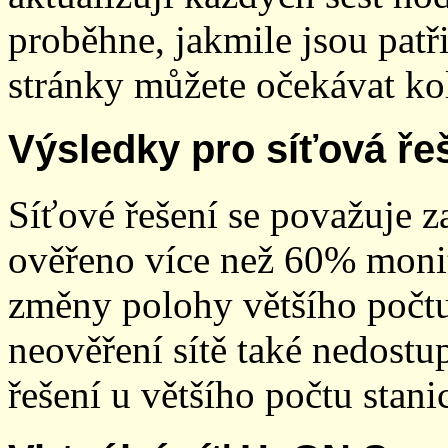
proběhne, jakmile jsou patř
stránky můžete očekávat kol
Výsledky pro síťová ře
Síťové řešení se považuje z
ověřeno více než 60% monit
změny polohy většího počt
neověření sítě také nedostu
řešení u většího počtu stani