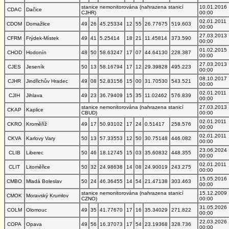
stanice nemonitorována (nahrazena stanicí
10.01.2016
CDAC
Dačice
CJHR)
00:00
02.01.2011
CDOM
Domažlice
49
26
45.25334
12
55
26.77675
519.603
00:00
27.03.2013
CFRM
Frýdek-Místek
49
41
5.25414
18
21
11.45814
373.590
00:00
01.02.2015
CHOD
Hodonín
48
50
58.63247
17
07
44.64130
228.387
00:00
27.03.2013
CJES
Jeseník
50
13
58.16794
17
12
29.39828
495.223
00:00
08.10.2017
CJHR
Jindřichův Hradec
49
08
52.83156
15
00
31.70530
543.521
00:00
02.01.2011
CJIH
Jihlava
49
23
36.79409
15
35
11.02462
576.839
00:00
stanice nemonitorována (nahrazena stanicí
27.03.2013
CKAP
Kaplice
CBUD)
00:00
02.01.2011
CKRO
Kroměříž
49
17
50.93102
17
24
0.51417
258.576
00:00
02.01.2011
CKVA
Karlovy Vary
50
13
57.33553
12
50
30.75148
446.082
00:00
23.06.2024
CLIB
Liberec
50
46
18.12745
15
03
35.60832
448.355
00:00
02.01.2011
CLIT
Litoměřice
50
32
24.98638
14
08
24.90019
243.275
00:00
15.05.2016
CMBO
Mladá Boleslav
50
24
46.36455
14
54
21.47138
303.463
00:00
stanice nemonitorována (nahrazena stanicí
15.12.2009
CMOK
Moravský Krumlov
CZNO)
00:00
31.05.2026
COLM
Olomouc
49
35
41.77670
17
16
35.34029
271.822
00:00
22.03.2026
COPA
Opava
49
56
16.37073
17
54
23.19368
328.736
00:00