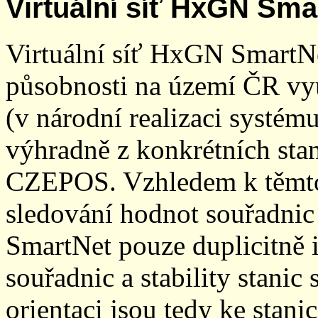
Virtuální síť HxGN Sma
Virtuální síť HxGN SmartN
působnosti na území ČR vyu
(v národní realizaci systé
výhradně z konkrétních stani
CZEPOS. Vzhledem k těmto
sledování hodnot souřadnic 
SmartNet pouze duplicitně
souřadnic a stability stani
orientaci jsou tedy ke sta