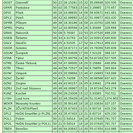
GOST
Ostroměř
50
22
36.15281
15
32
35.08948
320.509
Overeno
GPAR
Pardubice
50
02
35.77583
15
44
3.29965
270.657
Overeno
GPIS
Písek
49
18
19.98830
14
08
58.63971
441.481
Overeno
GPLZ
Plzeň
49
42
42.68992
13
22
51.49877
403.420
Overeno
GPRB
Příbram
49
38
18.30186
18
09
10.33702
328.583
Overeno
GPRG
Praha
50
12
43.80558
14
26
3.30466
328.696
Overeno
GRAK
Rakovník
50
09
5.76397
13
53
25.07520
498.235
Overeno
GSEB
Šebetov
49
33
4.31763
16
42
10.93913
440.830
Overeno
GSLV
Slavičín
49
05
4.51535
17
52
54.17613
409.415
Overeno
GSOK
Sokolov
50
10
18.87171
12
40
15.78269
535.839
Overeno
GSUM
Šumperk
49
56
53.03839
17
00
7.52128
369.107
Overeno
GTAB
Tábor
49
23
55.99758
14
38
53.97263
527.505
Overeno
GTRE
Česká Třebová
49
54
47.96000
16
26
0.15666
446.859
Overeno
GTRI
Třinec
49
40
56.72527
18
39
8.79855
365.604
Overeno
GVIM
Vimperk
49
03
20.09684
13
46
47.24993
743.699
Overeno
GZAC
Žacléř
50
40
5.74298
15
55
40.98588
637.622
Overeno
GZN2
Znojmo
48
49
43.60157
16
05
9.23642
279.466
Overeno
GZRU
Zruč nad Sázavou
49
48
48.06967
15
11
18.87244
543.279
Overeno
KUNZ
Kunžak
49
06
26.23308
15
12
3.33383
702.511
Overeno
LYSH
Lysá hora
49
32
46.28428
18
26
51.31401
1374.903
Overeno
MOKR
Moravský Krumlov
49
02
36.86148
16
18
22.03634
327.157
Overeno
PLZN
ZČU-NTIS/Plzeň
49
43
35.67403
13
21
6.60716
425.230
Overeno
SPLZ
HxGN SmartNet (z PLZN)
49
43
35.67403
13
21
6.60716
425.230
Overeno
POL1
Polom
50
21
0.54514
16
19
20.07645
791.707
Overeno
SPOL
HxGN SmartNet (z POL1)
50
21
0.54514
16
19
20.07645
791.707
Overeno
TBEN
Benešov
49
46
44.83842
14
40
55.47454
414.968
Overeno