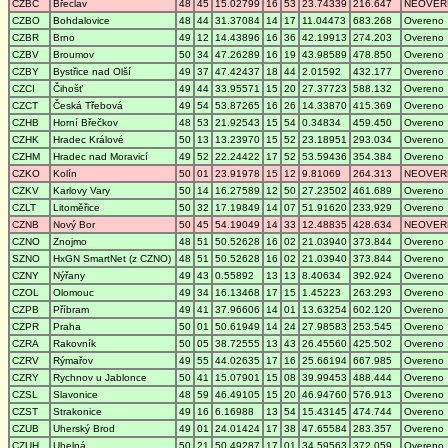
CZBC
Břeclav
48
45
15.02799
16
53
23.74339
216.647
NEOVER
CZBO
Bohdalovice
48
44
31.37084
14
17
11.04473
683.268
Overeno
CZBR
Brno
49
12
14.43896
16
36
42.19913
274.203
Overeno
CZBV
Broumov
50
34
47.26289
16
19
43.98589
478.850
Overeno
CZBY
Bystřice nad Olší
49
37
47.42437
18
44
2.01592
432.177
Overeno
CZCI
Čihošť
49
44
33.95571
15
20
27.37723
588.132
Overeno
CZCT
Česká Třebová
49
54
53.87265
16
26
14.33870
415.369
Overeno
CZHB
Horní Břečkov
48
53
21.92543
15
54
0.34834
459.450
Overeno
CZHK
Hradec Králové
50
13
13.23970
15
52
23.18951
293.034
Overeno
CZHM
Hradec nad Moravicí
49
52
22.24422
17
52
53.59436
354.384
Overeno
CZKO
Kolín
50
01
23.91978
15
12
9.81069
264.313
NEOVER
CZKV
Karlovy Vary
50
14
16.27589
12
50
27.23502
461.689
Overeno
CZLT
Litoměřice
50
32
17.19849
14
07
51.91620
233.929
Overeno
CZNB
Nový Bor
50
45
54.19049
14
33
12.48835
428.634
NEOVER
CZNO
Znojmo
48
51
50.52628
16
02
21.03940
373.844
Overeno
SZNO
HxGN SmartNet (z CZNO)
48
51
50.52628
16
02
21.03940
373.844
Overeno
CZNY
Nýřany
49
43
0.55892
13
13
8.40634
392.924
Overeno
CZOL
Olomouc
49
34
16.13468
17
15
1.45223
263.293
Overeno
CZPB
Příbram
49
41
37.96606
14
01
13.63254
602.120
Overeno
CZPR
Praha
50
01
50.61949
14
24
27.98583
253.545
Overeno
CZRA
Rakovník
50
05
38.72555
13
43
26.45560
425.502
Overeno
CZRV
Rýmařov
49
55
44.02635
17
16
25.66194
667.985
Overeno
CZRY
Rychnov u Jablonce
50
41
15.07901
15
08
39.99453
488.444
Overeno
CZSL
Slavonice
48
59
46.49105
15
20
46.94760
576.913
Overeno
CZST
Strakonice
49
16
6.16988
13
54
15.43145
474.744
Overeno
CZUB
Uherský Brod
49
01
24.01424
17
38
47.65584
283.357
Overeno
CZUH
Uhelná
50
21
50.49287
17
01
34.59563
372.059
Overeno