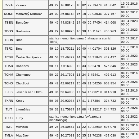
15.05.2016
CZZA
Zašová
49
29
16.89175
18
02
29.79474
416.842
00:00
08.10.2017
MOKR
Moravský Krumlov
49
02
36.86148
16
18
22.03634
327.157
00:00
30.04.2023
TBEN
Benešov
49
46
44.83842
14
40
55.47454
414.968
00:00
30.04.2023
TBOS
Boskovice
49
29
16.09995
16
38
16.11693
453.963
00:00
stanice nemonitorována (nahrazena stanicí
23.07.2017
TBRN
Brno
TBR2)
00:00
18.03.2018
TBR2
Brno
49
10
18.75211
16
40
44.01704
303.826
00:00
30.04.2023
TCBU
České Budějovice
48
58
33.46492
14
29
33.71843
449.437
00:00
30.04.2023
THAB
Habartov
50
11
7.61639
12
33
8.32478
576.346
00:00
04.12.2016
TCHM
Chomutov
50
27
26.17593
13
24
5.45441
406.613
00:00
23.06.2024
TCHO
Chotěboř
49
42
42.06217
15
40
21.54256
603.954
00:00
04.12.2016
TJES
Jeseník nad Odrou
49
36
53.64038
17
54
15.83219
314.918
00:00
04.12.2016
TKRN
Krnov
50
05
29.93084
17
41
1.37384
374.732
00:00
23.06.2024
TLIT
Litoměřice
50
32
31.75997
14
08
41.28217
244.753
00:00
stanice nemonitorována (vyřazena z
01.01.2022
TLUB
Luby
monitoringu)
00:00
04.12.2016
TMIL
Milevsko
49
26
26.40547
14
22
40.22949
506.078
00:00
04.12.2016
TMLA
Mladějov
49
49
30.27038
16
35
18.70238
467.030
00:00