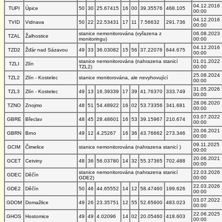
04.12.2016
TUPI
Úpice
50
30
25.67415
16
00
39.35576
468.105
00:00
04.12.2016
TVID
Vidnava
50
22
22.53431
17
11
7.56632
291.736
00:00
stanice nemonitorována (vyřazena z
06.08.2023
TZAL
Žalhostice
monitoringu)
00:00
04.12.2016
TZD2
Žďár nad Sázavou
49
33
36.03082
15
56
37.22076
644.675
00:00
stanice nemonitorována (nahrazena stanicí
01.01.2022
TZLI
Zlín
TZL2)
00:00
25.08.2024
TZL2
Zlín - Kostelec
stanice monitorována, ale nevyhovující
00:00
31.05.2026
TZL3
Zlín - Kostelec
49
13
16.39339
17
39
41.76370
333.749
00:00
28.06.2020
TZNO
Znojmo
48
51
54.48922
16
02
53.73356
341.681
00:00
03.07.2022
GBRE
Břeclav
48
45
28.48601
16
53
39.15967
210.674
00:00
20.06.2021
GBRN
Brno
49
12
4.25267
16
36
43.76662
273.346
00:00
09.11.2025
GCIM
Čimelice
stanice nemonitorována (nahrazena stanicí )
00:00
20.06.2021
GCET
Cetviny
48
36
56.03780
14
32
55.37365
702.488
00:00
stanice nemonitorována (nahrazena stanicí
22.03.2026
GDEC
Děčín
GDE2)
00:00
22.03.2026
GDE2
Děčín
50
46
44.65552
14
12
58.47460
199.626
00:00
03.07.2022
GDOM
Domažlice
49
26
23.35751
12
55
52.65600
483.023
00:00
22.06.2025
GHOS
Hostomice
49
49
4.02096
14
02
20.05460
418.603
00:00