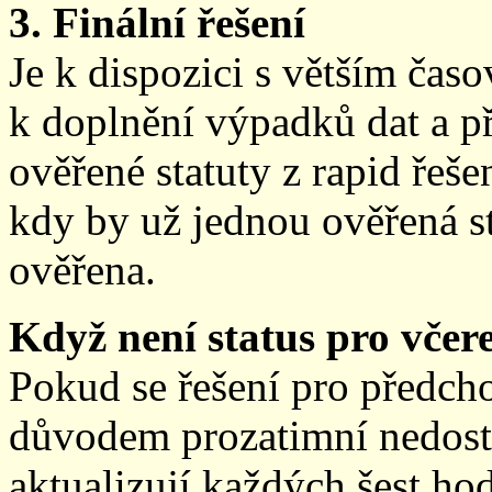
3. Finální řešení
Je k dispozici s větším ča
k doplnění výpadků dat a př
ověřené statuty z rapid řeše
kdy by už jednou ověřená st
ověřena.
Když není status pro včere
Pokud se řešení pro předch
důvodem prozatimní nedostup
aktualizují každých šest h