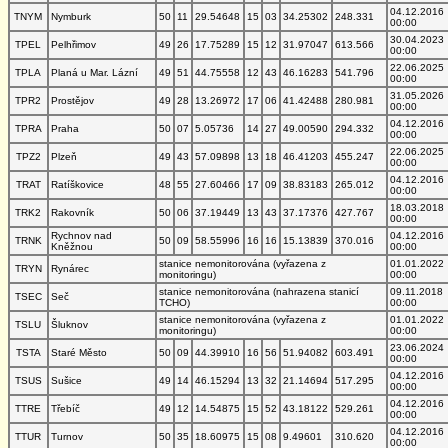
04.12.2016
TNYM
Nymburk
50
11
29.54648
15
03
34.25302
248.331
00:00
30.04.2023
TPEL
Pelhřimov
49
26
17.75289
15
12
31.97047
613.566
00:00
22.06.2025
TPLA
Planá u Mar. Lázní
49
51
44.75558
12
43
46.16283
541.796
00:00
31.05.2026
TPR2
Prostějov
49
28
13.26972
17
06
41.42488
280.981
00:00
04.12.2016
TPRA
Praha
50
07
5.05736
14
27
49.00590
294.332
00:00
22.06.2025
TPZ2
Plzeň
49
43
57.09898
13
18
46.41203
455.247
00:00
04.12.2016
TRAT
Ratíškovice
48
55
27.60466
17
09
38.83183
265.012
00:00
18.03.2018
TRK2
Rakovník
50
06
37.19449
13
43
37.17376
427.767
00:00
Rychnov nad
04.12.2016
TRNK
50
09
58.55996
16
16
15.13839
370.016
Kněžnou
00:00
stanice nemonitorována (vyřazena z
01.01.2022
TRYN
Rynárec
monitoringu)
00:00
stanice nemonitorována (nahrazena stanicí
09.11.2018
TSEC
Seč
TCHO)
00:00
stanice nemonitorována (vyřazena z
01.01.2022
TSLU
Šluknov
monitoringu)
00:00
23.06.2024
TSTA
Staré Město
50
09
44.39910
16
56
51.94082
603.491
00:00
04.12.2016
TSUS
Sušice
49
14
46.15294
13
32
21.14694
517.295
00:00
04.12.2016
TTRE
Třebíč
49
12
14.54875
15
52
43.18122
529.261
00:00
04.12.2016
TTUR
Turnov
50
35
18.60975
15
08
9.49601
310.620
00:00