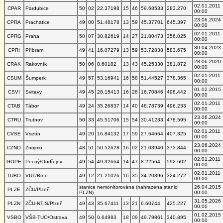
02.01.2011
CPAR
Pardubice
50
02
22.37198
15
46
59.68533
283.270
00:00
23.06.2024
CPRA
Prachatice
49
00
51.48178
13
59
45.37701
645.397
00:00
02.01.2011
CPRG
Praha
50
07
30.82619
14
27
21.80473
356.025
00:00
30.04.2023
CPRI
Příbram
49
41
16.07279
13
59
53.72838
583.675
00:00
28.06.2020
CRAK
Rakovník
50
06
8.60182
13
43
45.25330
381.872
00:00
02.01.2011
CSUM
Šumperk
49
57
53.16941
16
58
51.44527
378.365
00:00
01.02.2015
CSVI
Svitavy
49
45
28.15413
16
28
16.70846
498.442
00:00
02.01.2011
CTAB
Tábor
49
24
35.26837
14
40
48.78739
496.233
00:00
23.06.2024
CTRU
Trutnov
50
33
45.51706
15
54
30.41233
478.595
00:00
02.01.2011
CVSE
Vsetín
49
20
16.84132
17
59
27.64664
407.325
00:00
23.06.2024
CZNO
Znojmo
48
51
50.52628
16
02
21.03940
373.844
00:00
02.01.2011
GOPE
Pecný/Ondřejov
49
54
49.32664
14
47
8.22564
592.602
00:00
02.01.2011
TUBO
VUT/Brno
49
12
21.21026
16
35
34.20396
324.272
00:00
stanice nemonitorována (nahrazena stanicí
26.04.2015
PLZE
ZČU/Plzeň
PLZN)
00:00
31.05.2026
PLZN
ZČU-NTIS/Plzeň
49
43
35.67411
13
21
6.60744
425.227
00:00
01.02.2015
VSBO
VŠB-TUO/Ostrava
49
50
0.64983
18
09
49.79861
340.895
00:00