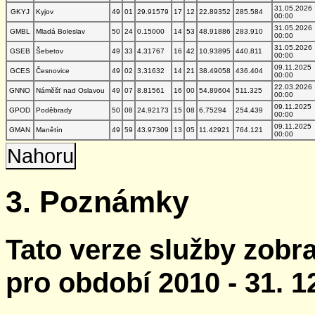
31.05.2026
GKYJ
Kyjov
49
01
29.91579
17
12
22.89352
285.584
00:00
31.05.2026
GMBL
Mladá Boleslav
50
24
0.15000
14
53
48.91886
283.910
00:00
31.05.2026
GSEB
Šebetov
49
33
4.31767
16
42
10.93895
440.811
00:00
09.11.2025
GCES
Česnovice
49
02
3.31632
14
21
38.49058
436.404
00:00
22.03.2026
GNNO
Náměšť nad Oslavou
49
07
8.81561
16
00
54.89604
511.325
00:00
09.11.2025
GPOD
Poděbrady
50
08
24.92173
15
08
6.75294
254.439
00:00
09.11.2025
GMAN
Manětín
49
59
43.97309
13
05
11.42921
764.121
00:00
Nahoru
3. Poznámky
Tato verze služby zobr
pro období 2010 - 31. 1