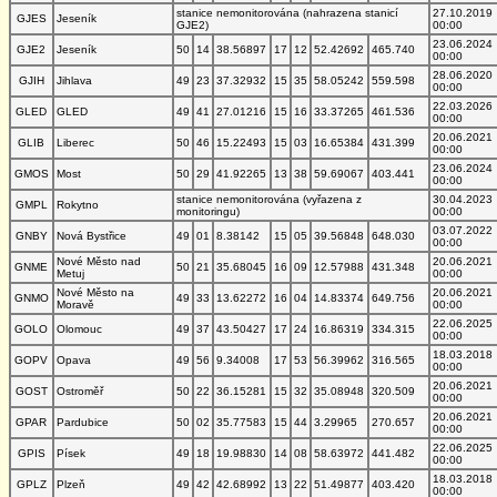
stanice nemonitorována (nahrazena stanicí
27.10.2019
GJES
Jeseník
GJE2)
00:00
23.06.2024
GJE2
Jeseník
50
14
38.56897
17
12
52.42692
465.740
00:00
28.06.2020
GJIH
Jihlava
49
23
37.32932
15
35
58.05242
559.598
00:00
22.03.2026
GLED
GLED
49
41
27.01216
15
16
33.37265
461.536
00:00
20.06.2021
GLIB
Liberec
50
46
15.22493
15
03
16.65384
431.399
00:00
23.06.2024
GMOS
Most
50
29
41.92265
13
38
59.69067
403.441
00:00
stanice nemonitorována (vyřazena z
30.04.2023
GMPL
Rokytno
monitoringu)
00:00
03.07.2022
GNBY
Nová Bystřice
49
01
8.38142
15
05
39.56848
648.030
00:00
Nové Město nad
20.06.2021
GNME
50
21
35.68045
16
09
12.57988
431.348
Metuj
00:00
Nové Město na
20.06.2021
GNMO
49
33
13.62272
16
04
14.83374
649.756
Moravě
00:00
22.06.2025
GOLO
Olomouc
49
37
43.50427
17
24
16.86319
334.315
00:00
18.03.2018
GOPV
Opava
49
56
9.34008
17
53
56.39962
316.565
00:00
20.06.2021
GOST
Ostroměř
50
22
36.15281
15
32
35.08948
320.509
00:00
20.06.2021
GPAR
Pardubice
50
02
35.77583
15
44
3.29965
270.657
00:00
22.06.2025
GPIS
Písek
49
18
19.98830
14
08
58.63972
441.482
00:00
18.03.2018
GPLZ
Plzeň
49
42
42.68992
13
22
51.49877
403.420
00:00