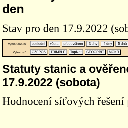
den
Stav pro den 17.9.2022 (so
poslední
včera
předevčírem
-3 dny
-4 dny
-5 dnů
Vybrat datum :
CZEPOS
TRIMBLE
TopNet
GEOORBIT
MOKR
Vybrat síť :
Statuty stanic a ověře
17.9.2022 (sobota)
Hodnocení síťových řešení p