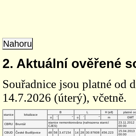
Nahoru
2. Aktuální ověřené s
Souřadnice jsou platné od 
14.7.2026 (úterý), včetně.
B
L
H (ell)
platné o
stanice
lokalizace
o
'
"
o
'
"
m
GMT
stanice nemonitorována (nahrazena stanicí
23.11.2012
CBRU
Bruntál
CJES)
00:00
15.04.2013
CBUD
České Budějovice
48
58
3.47154
14
28
30.97608
456.223
00:00