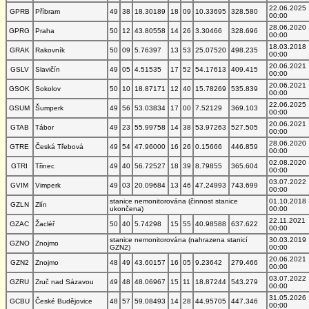
22.06.2025
GPRB
Příbram
49
38
18.30189
18
09
10.33695
328.580
00:00
28.06.2020
GPRG
Praha
50
12
43.80558
14
26
3.30466
328.696
00:00
18.03.2018
GRAK
Rakovník
50
09
5.76397
13
53
25.07520
498.235
00:00
20.06.2021
GSLV
Slavičín
49
05
4.51535
17
52
54.17613
409.415
00:00
20.06.2021
GSOK
Sokolov
50
10
18.87171
12
40
15.78269
535.839
00:00
22.06.2025
GSUM
Šumperk
49
56
53.03834
17
00
7.52129
369.103
00:00
20.06.2021
GTAB
Tábor
49
23
55.99758
14
38
53.97263
527.505
00:00
28.06.2020
GTRE
Česká Třebová
49
54
47.96000
16
26
0.15666
446.859
00:00
02.08.2020
GTRI
Třinec
49
40
56.72527
18
39
8.79855
365.604
00:00
03.07.2022
GVIM
Vimperk
49
03
20.09684
13
46
47.24993
743.699
00:00
stanice nemonitorována (činnost stanice
01.10.2018
GZLN
Zlín
ukončena)
00:00
22.11.2021
GZAC
Žacléř
50
40
5.74298
15
55
40.98588
637.622
00:00
stanice nemonitorována (nahrazena stanicí
30.03.2019
GZNO
Znojmo
GZN2)
00:00
20.06.2021
GZN2
Znojmo
48
49
43.60157
16
05
9.23642
279.466
00:00
03.07.2022
GZRU
Zruč nad Sázavou
49
48
48.06967
15
11
18.87244
543.279
00:00
31.05.2026
GCBU
České Budějovice
48
57
59.08493
14
28
44.95705
447.346
00:00