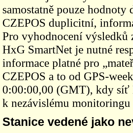
samostatně pouze hodnoty den
CZEPOS duplicitní, inform
Pro vyhodnocení výsledků z
HxG SmartNet je nutné resp
informace platné pro „mateř
CZEPOS a to od GPS-week 2
0:00:00,00 (GMT), kdy sí
k nezávislému monitoringu 
Stanice vedené jako ne