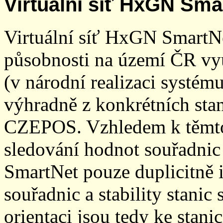
Virtuální síť HxGN Sma
Virtuální síť HxGN SmartN
působnosti na území ČR vyu
(v národní realizaci systé
výhradně z konkrétních stani
CZEPOS. Vzhledem k těmto
sledování hodnot souřadnic 
SmartNet pouze duplicitně
souřadnic a stability stani
orientaci jsou tedy ke sta