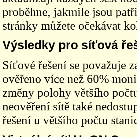
proběhne, jakmile jsou patř
stránky můžete očekávat kol
Výsledky pro síťová ře
Síťové řešení se považuje z
ověřeno více než 60% monit
změny polohy většího počt
neověření sítě také nedostu
řešení u většího počtu stani