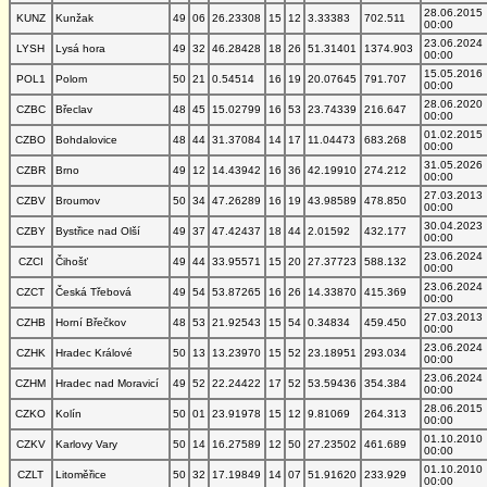
28.06.2015
KUNZ
Kunžak
49
06
26.23308
15
12
3.33383
702.511
00:00
23.06.2024
LYSH
Lysá hora
49
32
46.28428
18
26
51.31401
1374.903
00:00
15.05.2016
POL1
Polom
50
21
0.54514
16
19
20.07645
791.707
00:00
28.06.2020
CZBC
Břeclav
48
45
15.02799
16
53
23.74339
216.647
00:00
01.02.2015
CZBO
Bohdalovice
48
44
31.37084
14
17
11.04473
683.268
00:00
31.05.2026
CZBR
Brno
49
12
14.43942
16
36
42.19910
274.212
00:00
27.03.2013
CZBV
Broumov
50
34
47.26289
16
19
43.98589
478.850
00:00
30.04.2023
CZBY
Bystřice nad Olší
49
37
47.42437
18
44
2.01592
432.177
00:00
23.06.2024
CZCI
Čihošť
49
44
33.95571
15
20
27.37723
588.132
00:00
23.06.2024
CZCT
Česká Třebová
49
54
53.87265
16
26
14.33870
415.369
00:00
27.03.2013
CZHB
Horní Břečkov
48
53
21.92543
15
54
0.34834
459.450
00:00
23.06.2024
CZHK
Hradec Králové
50
13
13.23970
15
52
23.18951
293.034
00:00
23.06.2024
CZHM
Hradec nad Moravicí
49
52
22.24422
17
52
53.59436
354.384
00:00
28.06.2015
CZKO
Kolín
50
01
23.91978
15
12
9.81069
264.313
00:00
01.10.2010
CZKV
Karlovy Vary
50
14
16.27589
12
50
27.23502
461.689
00:00
01.10.2010
CZLT
Litoměřice
50
32
17.19849
14
07
51.91620
233.929
00:00