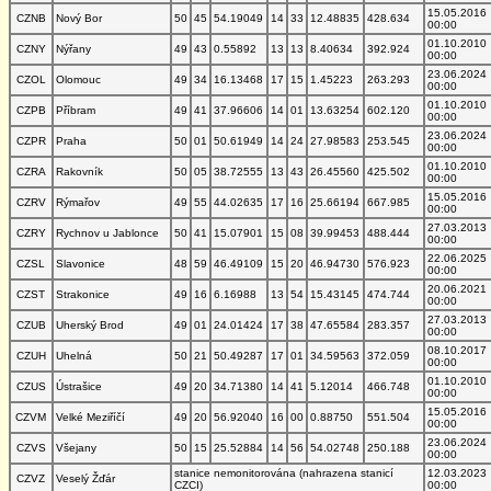
15.05.2016
CZNB
Nový Bor
50
45
54.19049
14
33
12.48835
428.634
00:00
01.10.2010
CZNY
Nýřany
49
43
0.55892
13
13
8.40634
392.924
00:00
23.06.2024
CZOL
Olomouc
49
34
16.13468
17
15
1.45223
263.293
00:00
01.10.2010
CZPB
Příbram
49
41
37.96606
14
01
13.63254
602.120
00:00
23.06.2024
CZPR
Praha
50
01
50.61949
14
24
27.98583
253.545
00:00
01.10.2010
CZRA
Rakovník
50
05
38.72555
13
43
26.45560
425.502
00:00
15.05.2016
CZRV
Rýmařov
49
55
44.02635
17
16
25.66194
667.985
00:00
27.03.2013
CZRY
Rychnov u Jablonce
50
41
15.07901
15
08
39.99453
488.444
00:00
22.06.2025
CZSL
Slavonice
48
59
46.49109
15
20
46.94730
576.923
00:00
20.06.2021
CZST
Strakonice
49
16
6.16988
13
54
15.43145
474.744
00:00
27.03.2013
CZUB
Uherský Brod
49
01
24.01424
17
38
47.65584
283.357
00:00
08.10.2017
CZUH
Uhelná
50
21
50.49287
17
01
34.59563
372.059
00:00
01.10.2010
CZUS
Ústrašice
49
20
34.71380
14
41
5.12014
466.748
00:00
15.05.2016
CZVM
Velké Meziříčí
49
20
56.92040
16
00
0.88750
551.504
00:00
23.06.2024
CZVS
Všejany
50
15
25.52884
14
56
54.02748
250.188
00:00
stanice nemonitorována (nahrazena stanicí
12.03.2023
CZVZ
Veselý Žďár
CZCI)
00:00