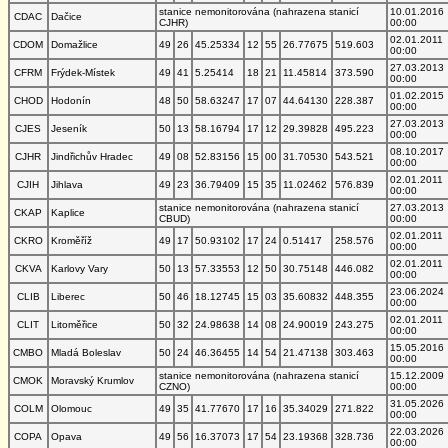
stanice nemonitorována (nahrazena stanicí
10.01.2016
CDAC
Dačice
CJHR)
00:00
02.01.2011
CDOM
Domažlice
49
26
45.25334
12
55
26.77675
519.603
00:00
27.03.2013
CFRM
Frýdek-Místek
49
41
5.25414
18
21
11.45814
373.590
00:00
01.02.2015
CHOD
Hodonín
48
50
58.63247
17
07
44.64130
228.387
00:00
27.03.2013
CJES
Jeseník
50
13
58.16794
17
12
29.39828
495.223
00:00
08.10.2017
CJHR
Jindřichův Hradec
49
08
52.83156
15
00
31.70530
543.521
00:00
02.01.2011
CJIH
Jihlava
49
23
36.79409
15
35
11.02462
576.839
00:00
stanice nemonitorována (nahrazena stanicí
27.03.2013
CKAP
Kaplice
CBUD)
00:00
02.01.2011
CKRO
Kroměříž
49
17
50.93102
17
24
0.51417
258.576
00:00
02.01.2011
CKVA
Karlovy Vary
50
13
57.33553
12
50
30.75148
446.082
00:00
23.06.2024
CLIB
Liberec
50
46
18.12745
15
03
35.60832
448.355
00:00
02.01.2011
CLIT
Litoměřice
50
32
24.98638
14
08
24.90019
243.275
00:00
15.05.2016
CMBO
Mladá Boleslav
50
24
46.36455
14
54
21.47138
303.463
00:00
stanice nemonitorována (nahrazena stanicí
15.12.2009
CMOK
Moravský Krumlov
CZNO)
00:00
31.05.2026
COLM
Olomouc
49
35
41.77670
17
16
35.34029
271.822
00:00
22.03.2026
COPA
Opava
49
56
16.37073
17
54
23.19368
328.736
00:00