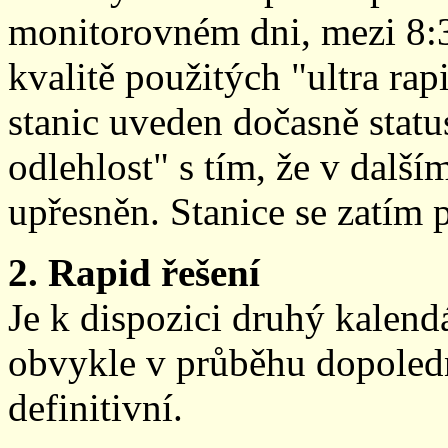
monitorovném dni, mezi 8:
kvalitě použitých "ultra ra
stanic uveden dočasně stat
odlehlost" s tím, že v další
upřesněn. Stanice se zatím
2. Rapid řešení
Je k dispozici druhý kalen
obvykle v průběhu dopoledne
definitivní.