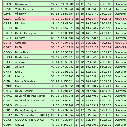
CZUS
Ústrašice
49
20
34.71380
14
41
5.12014
466.748
Overeno
CZVM
Velké Meziříčí
49
20
56.92040
16
00
0.88750
551.504
Overeno
CZVS
Všejany
50
15
25.52884
14
56
54.02748
250.188
Overeno
CZZA
Zašová
49
29
16.89175
18
02
29.79474
416.842
NEOVER
GBRE
Břeclav
48
45
28.48601
16
53
39.15967
210.674
Overeno
GBRN
Brno
49
12
4.25267
16
36
43.76662
273.346
Overeno
GCBU
České Budějovice
48
57
59.08495
14
28
44.95712
447.347
Overeno
GCET
Cetviny
48
36
56.03780
14
32
55.37365
702.488
Overeno
GCIM
Čimelice
49
27
49.04042
14
04
8.30822
480.862
NEOVER
GDEC
Děčín
50
46
45.12430
14
12
58.69127
196.378
NEOVER
GDOM
Domažlice
49
26
23.35751
12
55
52.65600
483.023
Overeno
GHOS
Hostomice
49
49
4.02077
14
02
20.05450
418.609
Overeno
GJE2
Jeseník
50
14
38.56897
17
12
52.42692
465.740
Overeno
GJIH
Jihlava
49
23
37.32932
15
35
58.05242
559.598
Overeno
GKYJ
Kyjov
49
01
29.91581
17
12
22.89354
285.584
Overeno
GLIB
Liberec
50
46
15.22493
15
03
16.65384
431.399
Overeno
GMBL
Mladá Boleslav
50
24
0.15002
14
53
48.91886
283.909
Overeno
GMOS
Most
50
29
41.92265
13
38
59.69067
403.441
Overeno
GNBY
Nová Bystřice
49
01
8.38142
15
05
39.56848
648.030
Overeno
GNME
Nové Město nad Metuj
50
21
35.68045
16
09
12.57988
431.348
Overeno
GNMO
Nové Město na Moravě
49
33
13.62272
16
04
14.83374
649.756
Overeno
GOLO
Olomouc
49
37
43.50409
17
24
16.86317
334.303
Overeno
GOPE
Pecný/Ondřejov
49
54
49.32664
14
47
8.22564
592.602
Overeno
SGOP
HxGN SmartNet (z GOPE)
49
54
49.32664
14
47
8.22564
592.602
Overeno
GGOP
GEOORBIT (z GOPE)
49
54
49.32664
14
47
8.22564
592.602
Overeno
GOPV
Opava
49
56
9.34008
17
53
56.39962
316.565
Overeno