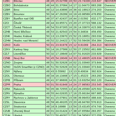
CZBC
Břeclav
48
45
15.02799
16
53
23.74339
216.647
NEOVER
CZBO
Bohdalovice
48
44
31.37084
14
17
11.04473
683.268
Overeno
CZBR
Brno
49
12
14.43896
16
36
42.19913
274.203
Overeno
CZBV
Broumov
50
34
47.26289
16
19
43.98589
478.850
Overeno
CZBY
Bystřice nad Olší
49
37
47.42437
18
44
2.01592
432.177
Overeno
CZCI
Čihošť
49
44
33.95571
15
20
27.37723
588.132
Overeno
CZCT
Česká Třebová
49
54
53.87265
16
26
14.33870
415.369
Overeno
CZHB
Horní Břečkov
48
53
21.92543
15
54
0.34834
459.450
Overeno
CZHK
Hradec Králové
50
13
13.23970
15
52
23.18951
293.034
Overeno
CZHM
Hradec nad Moravicí
49
52
22.24422
17
52
53.59436
354.384
Overeno
CZKO
Kolín
50
01
23.91978
15
12
9.81069
264.313
NEOVER
CZKV
Karlovy Vary
50
14
16.27589
12
50
27.23502
461.689
Overeno
CZLT
Litoměřice
50
32
17.19849
14
07
51.91620
233.929
Overeno
CZNB
Nový Bor
50
45
54.19049
14
33
12.48835
428.634
NEOVER
CZNO
Znojmo
48
51
50.52628
16
02
21.03940
373.844
Overeno
SZNO
HxGN SmartNet (z CZNO)
48
51
50.52628
16
02
21.03940
373.844
Overeno
CZNY
Nýřany
49
43
0.55892
13
13
8.40634
392.924
Overeno
CZOL
Olomouc
49
34
16.13468
17
15
1.45223
263.293
Overeno
CZPB
Příbram
49
41
37.96606
14
01
13.63254
602.120
Overeno
CZPR
Praha
50
01
50.61949
14
24
27.98583
253.545
NEOVER
CZRA
Rakovník
50
05
38.72555
13
43
26.45560
425.502
Overeno
CZRV
Rýmařov
49
55
44.02635
17
16
25.66194
667.985
Overeno
CZRY
Rychnov u Jablonce
50
41
15.07901
15
08
39.99453
488.444
Overeno
CZSL
Slavonice
48
59
46.49105
15
20
46.94760
576.913
Overeno
CZST
Strakonice
49
16
6.16988
13
54
15.43145
474.744
Overeno
CZUB
Uherský Brod
49
01
24.01424
17
38
47.65584
283.357
Overeno
CZUH
Uhelná
50
21
50.49287
17
01
34.59563
372.059
Overeno