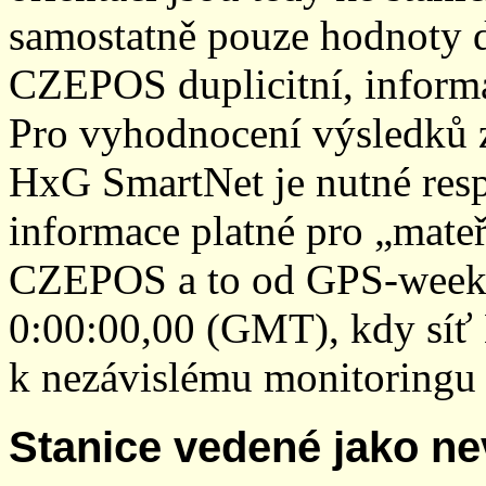
samostatně pouze hodnoty den
CZEPOS duplicitní, inform
Pro vyhodnocení výsledků z
HxG SmartNet je nutné resp
informace platné pro „mateř
CZEPOS a to od GPS-week 2
0:00:00,00 (GMT), kdy sí
k nezávislému monitoringu 
Stanice vedené jako ne