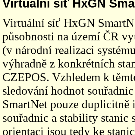
Virtuální síť HxGN Sma
Virtuální síť HxGN SmartN
působnosti na území ČR vyu
(v národní realizaci systé
výhradně z konkrétních stani
CZEPOS. Vzhledem k těmto
sledování hodnot souřadnic 
SmartNet pouze duplicitně
souřadnic a stability stani
orientaci jsou tedy ke sta