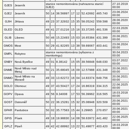
stanice nemonitorována (nahrazena stanicí
27.10.2019
GJES
Jeseník
GJE2)
00:00
23.06.2024
GJE2
Jeseník
50
14
38.56897
17
12
52.42692
465.740
00:00
28.06.2020
GJIH
Jihlava
49
23
37.32932
15
35
58.05242
559.598
00:00
22.03.2026
GLED
GLED
49
41
27.01216
15
16
33.37265
461.536
00:00
20.06.2021
GLIB
Liberec
50
46
15.22493
15
03
16.65384
431.399
00:00
23.06.2024
GMOS
Most
50
29
41.92265
13
38
59.69067
403.441
00:00
stanice nemonitorována (vyřazena z
30.04.2023
GMPL
Rokytno
monitoringu)
00:00
03.07.2022
GNBY
Nová Bystřice
49
01
8.38142
15
05
39.56848
648.030
00:00
Nové Město nad
20.06.2021
GNME
50
21
35.68045
16
09
12.57988
431.348
Metuj
00:00
Nové Město na
20.06.2021
GNMO
49
33
13.62272
16
04
14.83374
649.756
Moravě
00:00
22.06.2025
GOLO
Olomouc
49
37
43.50427
17
24
16.86319
334.315
00:00
18.03.2018
GOPV
Opava
49
56
9.34008
17
53
56.39962
316.565
00:00
20.06.2021
GOST
Ostroměř
50
22
36.15281
15
32
35.08948
320.509
00:00
20.06.2021
GPAR
Pardubice
50
02
35.77583
15
44
3.29965
270.657
00:00
22.06.2025
GPIS
Písek
49
18
19.98830
14
08
58.63972
441.482
00:00
18.03.2018
GPLZ
Plzeň
49
42
42.68992
13
22
51.49877
403.420
00:00