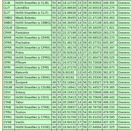
CLIB
HxGN SmartNet (z CLIB)
50
46
18.12745
15
03
35.60832
448.355
Overeno
CLIT
Litoměřice
50
32
24.98638
14
08
24.90019
243.275
Overeno
SLIT
HxGN SmartNet (z CLIT)
50
32
24.98638
14
08
24.90019
243.275
Overeno
CMBO
Mladá Boleslav
50
24
46.36455
14
54
21.47138
303.463
Overeno
SMBO
HxGN SmartNet (z CMBO)
50
24
46.36455
14
54
21.47138
303.463
Overeno
COLM
Olomouc
49
35
41.77670
17
16
35.34035
271.821
Overeno
CPAR
Pardubice
50
02
22.37198
15
46
59.68533
283.270
Overeno
SPAR
HxGN SmartNet (z CPAR)
50
02
22.37198
15
46
59.68533
283.270
Overeno
CPRA
Prachatice
49
00
51.48178
13
59
45.37701
645.397
Overeno
SPRA
HxGN SmartNet (z CPRA)
49
00
51.48178
13
59
45.37701
645.397
Overeno
CPRG
Praha
50
07
30.82619
14
27
21.80473
356.025
Overeno
SPRG
HxGN SmartNet (z CPRG)
50
07
30.82619
14
27
21.80473
356.025
Overeno
CPRI
Příbram
49
41
16.07279
13
59
53.72838
583.675
Overeno
SPRI
HxGN SmartNet (z CPRI)
49
41
16.07279
13
59
53.72838
583.675
Overeno
CRAK
Rakovník
50
06
8.60182
13
43
45.25330
381.872
Overeno
SRAK
HxGN SmartNet (z CRAK)
50
06
8.60182
13
43
45.25330
381.872
Overeno
CSUM
Šumperk
49
57
53.16941
16
58
51.44527
378.365
Overeno
SSUM
HxGN SmartNet (z CSUM)
49
57
53.16941
16
58
51.44527
378.365
Overeno
CSVI
Svitavy
49
45
28.15413
16
28
16.70846
498.442
Overeno
SSVI
HxGN SmartNet (z CSVI)
49
45
28.15413
16
28
16.70846
498.442
Overeno
CTAB
Tábor
49
24
35.26837
14
40
48.78739
496.233
Overeno
STAB
HxGN SmartNet (z CTAB)
49
24
35.26837
14
40
48.78739
496.233
Overeno
CTRU
Trutnov
50
33
45.51706
15
54
30.41233
478.595
Overeno
STRU
HxGN SmartNet (z CTRU)
50
33
45.51706
15
54
30.41233
478.595
Overeno
CVSE
Vsetín
49
20
16.84132
17
59
27.64664
407.325
Overeno
SVSE
HxGN SmartNet (z CVSE)
49
20
16.84132
17
59
27.64664
407.325
Overeno