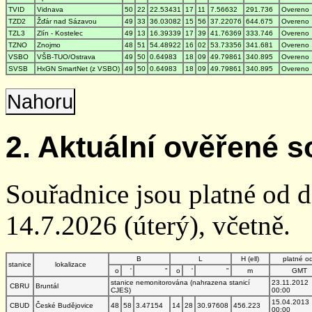
TVID
Vidnava
50
22
22.53431
17
11
7.56632
291.736
Overeno
TZD2
Žďár nad Sázavou
49
33
36.03082
15
56
37.22076
644.675
Overeno
TZL3
Zlín - Kostelec
49
13
16.39339
17
39
41.76369
333.746
Overeno
TZNO
Znojmo
48
51
54.48922
16
02
53.73356
341.681
Overeno
VSBO
VŠB-TUO/Ostrava
49
50
0.64983
18
09
49.79861
340.895
Overeno
SVSB
HxGN SmartNet (z VSBO)
49
50
0.64983
18
09
49.79861
340.895
Overeno
Nahoru
2. Aktuální ověřené s
Souřadnice jsou platné od 
14.7.2026 (úterý), včetně.
B
L
H (ell)
platné o
stanice
lokalizace
o
'
"
o
'
"
m
GMT
stanice nemonitorována (nahrazena stanicí
23.11.2012
CBRU
Bruntál
CJES)
00:00
15.04.2013
CBUD
České Budějovice
48
58
3.47154
14
28
30.97608
456.223
00:00