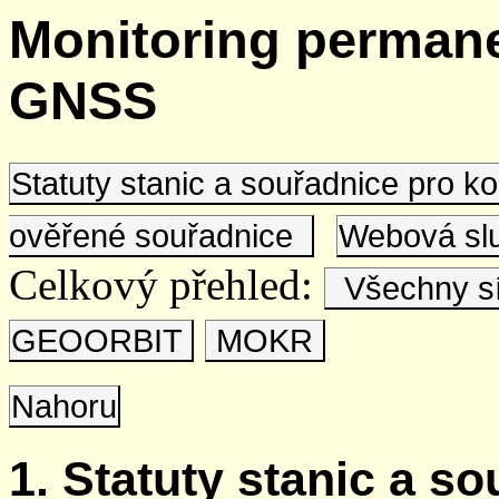
Monitoring permane
GNSS
Statuty stanic a souřadnice pro 
ověřené souřadnice
Webová s
Celkový přehled:
Všechny s
GEOORBIT
MOKR
Nahoru
1. Statuty stanic a s