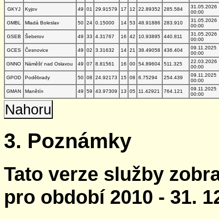
31.05.2026
GKYJ
Kyjov
49
01
29.91579
17
12
22.89352
285.584
00:00
31.05.2026
GMBL
Mladá Boleslav
50
24
0.15000
14
53
48.91886
283.910
00:00
31.05.2026
GSEB
Šebetov
49
33
4.31767
16
42
10.93895
440.811
00:00
09.11.2025
GCES
Česnovice
49
02
3.31632
14
21
38.49058
436.404
00:00
22.03.2026
GNNO
Náměšť nad Oslavou
49
07
8.81561
16
00
54.89604
511.325
00:00
09.11.2025
GPOD
Poděbrady
50
08
24.92173
15
08
6.75294
254.439
00:00
09.11.2025
GMAN
Manětín
49
59
43.97309
13
05
11.42921
764.121
00:00
Nahoru
3. Poznámky
Tato verze služby zobr
pro období 2010 - 31. 1