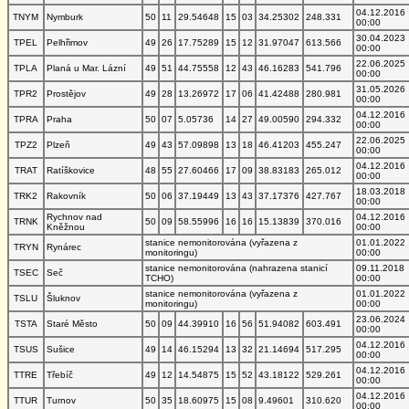
04.12.2016
TNYM
Nymburk
50
11
29.54648
15
03
34.25302
248.331
00:00
30.04.2023
TPEL
Pelhřimov
49
26
17.75289
15
12
31.97047
613.566
00:00
22.06.2025
TPLA
Planá u Mar. Lázní
49
51
44.75558
12
43
46.16283
541.796
00:00
31.05.2026
TPR2
Prostějov
49
28
13.26972
17
06
41.42488
280.981
00:00
04.12.2016
TPRA
Praha
50
07
5.05736
14
27
49.00590
294.332
00:00
22.06.2025
TPZ2
Plzeň
49
43
57.09898
13
18
46.41203
455.247
00:00
04.12.2016
TRAT
Ratíškovice
48
55
27.60466
17
09
38.83183
265.012
00:00
18.03.2018
TRK2
Rakovník
50
06
37.19449
13
43
37.17376
427.767
00:00
Rychnov nad
04.12.2016
TRNK
50
09
58.55996
16
16
15.13839
370.016
Kněžnou
00:00
stanice nemonitorována (vyřazena z
01.01.2022
TRYN
Rynárec
monitoringu)
00:00
stanice nemonitorována (nahrazena stanicí
09.11.2018
TSEC
Seč
TCHO)
00:00
stanice nemonitorována (vyřazena z
01.01.2022
TSLU
Šluknov
monitoringu)
00:00
23.06.2024
TSTA
Staré Město
50
09
44.39910
16
56
51.94082
603.491
00:00
04.12.2016
TSUS
Sušice
49
14
46.15294
13
32
21.14694
517.295
00:00
04.12.2016
TTRE
Třebíč
49
12
14.54875
15
52
43.18122
529.261
00:00
04.12.2016
TTUR
Turnov
50
35
18.60975
15
08
9.49601
310.620
00:00