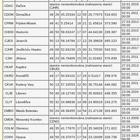
stanice nemonitorována (nahrazena stanicí
10.01.2016
CDAC
Dačice
CJHR)
00:00
02.01.2011
CDOM
Domažlice
49
26
45.25334
12
55
26.77675
519.603
00:00
27.03.2013
CFRM
Frýdek-Místek
49
41
5.25414
18
21
11.45814
373.590
00:00
01.02.2015
CHOD
Hodonín
48
50
58.63247
17
07
44.64130
228.387
00:00
27.03.2013
CJES
Jeseník
50
13
58.16794
17
12
29.39828
495.223
00:00
08.10.2017
CJHR
Jindřichův Hradec
49
08
52.83156
15
00
31.70530
543.521
00:00
02.01.2011
CJIH
Jihlava
49
23
36.79409
15
35
11.02462
576.839
00:00
stanice nemonitorována (nahrazena stanicí
27.03.2013
CKAP
Kaplice
CBUD)
00:00
02.01.2011
CKRO
Kroměříž
49
17
50.93102
17
24
0.51417
258.576
00:00
02.01.2011
CKVA
Karlovy Vary
50
13
57.33553
12
50
30.75148
446.082
00:00
23.06.2024
CLIB
Liberec
50
46
18.12745
15
03
35.60832
448.355
00:00
02.01.2011
CLIT
Litoměřice
50
32
24.98638
14
08
24.90019
243.275
00:00
15.05.2016
CMBO
Mladá Boleslav
50
24
46.36455
14
54
21.47138
303.463
00:00
stanice nemonitorována (nahrazena stanicí
15.12.2009
CMOK
Moravský Krumlov
CZNO)
00:00
31.05.2026
COLM
Olomouc
49
35
41.77670
17
16
35.34029
271.822
00:00
22.03.2026
COPA
Opava
49
56
16.37073
17
54
23.19368
328.736
00:00