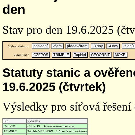
den
Stav pro den 19.6.2025 (čtv
poslední
včera
předevčírem
-3 dny
-4 dny
-5 dnů
Vybrat datum :
CZEPOS
TRIMBLE
TopNet
GEOORBIT
MOKR
Vybrat síť :
Statuty stanic a ověře
19.6.2025 (čtvrtek)
Výsledky pro síťová řešení (
Síť
Výsledek
CZEPOS
CZEPOS : Síťové řešení ověřeno
TRIMBLE
Trimble VRS NOW : Síťové řešení ověřeno