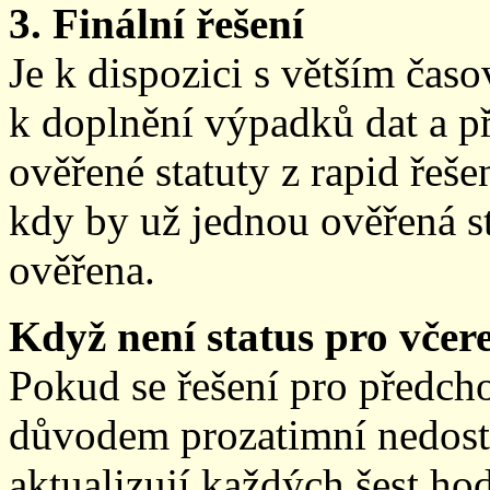
3. Finální řešení
Je k dispozici s větším ča
k doplnění výpadků dat a př
ověřené statuty z rapid řeše
kdy by už jednou ověřená st
ověřena.
Když není status pro včere
Pokud se řešení pro předch
důvodem prozatimní nedostup
aktualizují každých šest h