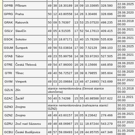
22.06.2025
GPRB
Příbram
49
38
18.30189
18
09
10.33695
328.580
00:00
28.06.2020
GPRG
Praha
50
12
43.80558
14
26
3.30466
328.696
00:00
18.03.2018
GRAK
Rakovník
50
09
5.76397
13
53
25.07520
498.235
00:00
20.06.2021
GSLV
Slavičín
49
05
4.51535
17
52
54.17613
409.415
00:00
20.06.2021
GSOK
Sokolov
50
10
18.87171
12
40
15.78269
535.839
00:00
22.06.2025
GSUM
Šumperk
49
56
53.03834
17
00
7.52129
369.103
00:00
20.06.2021
GTAB
Tábor
49
23
55.99758
14
38
53.97263
527.505
00:00
28.06.2020
GTRE
Česká Třebová
49
54
47.96000
16
26
0.15666
446.859
00:00
02.08.2020
GTRI
Třinec
49
40
56.72527
18
39
8.79855
365.604
00:00
03.07.2022
GVIM
Vimperk
49
03
20.09684
13
46
47.24993
743.699
00:00
stanice nemonitorována (činnost stanice
01.10.2018
GZLN
Zlín
ukončena)
00:00
22.11.2021
GZAC
Žacléř
50
40
5.74298
15
55
40.98588
637.622
00:00
stanice nemonitorována (nahrazena stanicí
30.03.2019
GZNO
Znojmo
GZN2)
00:00
20.06.2021
GZN2
Znojmo
48
49
43.60157
16
05
9.23642
279.466
00:00
03.07.2022
GZRU
Zruč nad Sázavou
49
48
48.06967
15
11
18.87244
543.279
00:00
31.05.2026
GCBU
České Budějovice
48
57
59.08493
14
28
44.95705
447.346
00:00