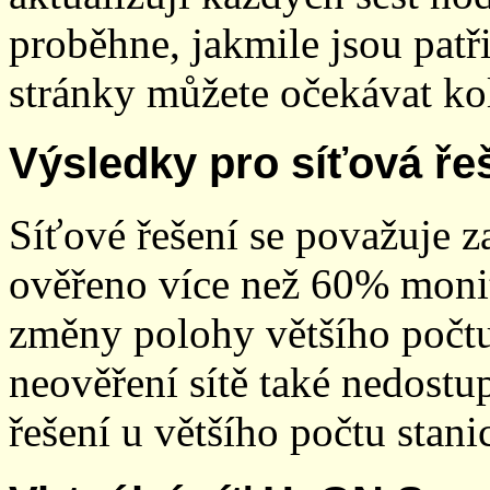
proběhne, jakmile jsou patř
stránky můžete očekávat kol
Výsledky pro síťová ře
Síťové řešení se považuje z
ověřeno více než 60% monit
změny polohy většího počt
neověření sítě také nedostu
řešení u většího počtu stani