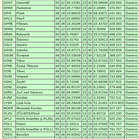
GOST
Ostroměř
50
22
36.15281
15
32
35.08948
320.509
Overeno
GPAR
Pardubice
50
02
35.77583
15
44
3.29965
270.657
Overeno
GPIS
Písek
49
18
19.98830
14
08
58.63971
441.481
Overeno
GPLZ
Plzeň
49
42
42.68992
13
22
51.49877
403.420
Overeno
GPRB
Příbram
49
38
18.30186
18
09
10.33702
328.583
Overeno
GPRG
Praha
50
12
43.80558
14
26
3.30466
328.696
Overeno
GRAK
Rakovník
50
09
5.76397
13
53
25.07520
498.235
Overeno
GSEB
Šebetov
49
33
4.31763
16
42
10.93913
440.830
Overeno
GSLV
Slavičín
49
05
4.51535
17
52
54.17613
409.415
Overeno
GSOK
Sokolov
50
10
18.87171
12
40
15.78269
535.839
Overeno
GSUM
Šumperk
49
56
53.03839
17
00
7.52128
369.107
Overeno
GTAB
Tábor
49
23
55.99758
14
38
53.97263
527.505
Overeno
GTRE
Česká Třebová
49
54
47.96000
16
26
0.15666
446.859
Overeno
GTRI
Třinec
49
40
56.72527
18
39
8.79855
365.604
Overeno
GVIM
Vimperk
49
03
20.09684
13
46
47.24993
743.699
Overeno
GZAC
Žacléř
50
40
5.74298
15
55
40.98588
637.622
Overeno
GZN2
Znojmo
48
49
43.60157
16
05
9.23642
279.466
Overeno
GZRU
Zruč nad Sázavou
49
48
48.06967
15
11
18.87244
543.279
Overeno
KUNZ
Kunžak
49
06
26.23308
15
12
3.33383
702.511
Overeno
LYSH
Lysá hora
49
32
46.28428
18
26
51.31401
1374.903
Overeno
MOKR
Moravský Krumlov
49
02
36.86148
16
18
22.03634
327.157
Overeno
PLZN
ZČU-NTIS/Plzeň
49
43
35.67403
13
21
6.60716
425.230
Overeno
SPLZ
HxGN SmartNet (z PLZN)
49
43
35.67403
13
21
6.60716
425.230
Overeno
POL1
Polom
50
21
0.54514
16
19
20.07645
791.707
Overeno
SPOL
HxGN SmartNet (z POL1)
50
21
0.54514
16
19
20.07645
791.707
Overeno
TBEN
Benešov
49
46
44.83842
14
40
55.47454
414.968
Overeno