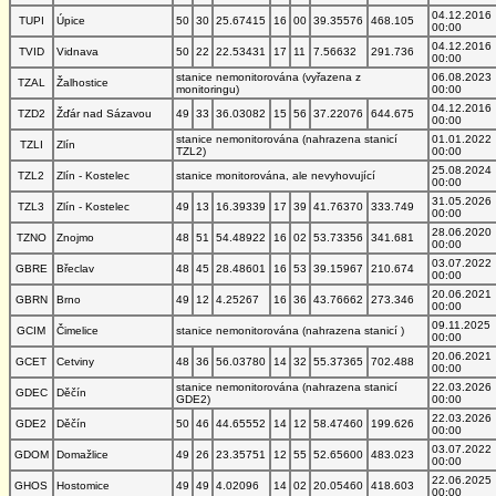
04.12.2016
TUPI
Úpice
50
30
25.67415
16
00
39.35576
468.105
00:00
04.12.2016
TVID
Vidnava
50
22
22.53431
17
11
7.56632
291.736
00:00
stanice nemonitorována (vyřazena z
06.08.2023
TZAL
Žalhostice
monitoringu)
00:00
04.12.2016
TZD2
Žďár nad Sázavou
49
33
36.03082
15
56
37.22076
644.675
00:00
stanice nemonitorována (nahrazena stanicí
01.01.2022
TZLI
Zlín
TZL2)
00:00
25.08.2024
TZL2
Zlín - Kostelec
stanice monitorována, ale nevyhovující
00:00
31.05.2026
TZL3
Zlín - Kostelec
49
13
16.39339
17
39
41.76370
333.749
00:00
28.06.2020
TZNO
Znojmo
48
51
54.48922
16
02
53.73356
341.681
00:00
03.07.2022
GBRE
Břeclav
48
45
28.48601
16
53
39.15967
210.674
00:00
20.06.2021
GBRN
Brno
49
12
4.25267
16
36
43.76662
273.346
00:00
09.11.2025
GCIM
Čimelice
stanice nemonitorována (nahrazena stanicí )
00:00
20.06.2021
GCET
Cetviny
48
36
56.03780
14
32
55.37365
702.488
00:00
stanice nemonitorována (nahrazena stanicí
22.03.2026
GDEC
Děčín
GDE2)
00:00
22.03.2026
GDE2
Děčín
50
46
44.65552
14
12
58.47460
199.626
00:00
03.07.2022
GDOM
Domažlice
49
26
23.35751
12
55
52.65600
483.023
00:00
22.06.2025
GHOS
Hostomice
49
49
4.02096
14
02
20.05460
418.603
00:00