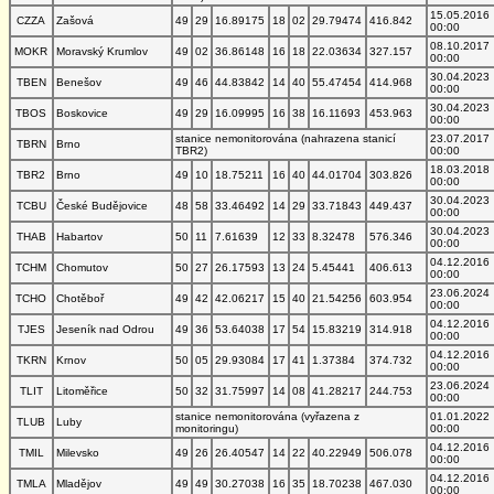
15.05.2016
CZZA
Zašová
49
29
16.89175
18
02
29.79474
416.842
00:00
08.10.2017
MOKR
Moravský Krumlov
49
02
36.86148
16
18
22.03634
327.157
00:00
30.04.2023
TBEN
Benešov
49
46
44.83842
14
40
55.47454
414.968
00:00
30.04.2023
TBOS
Boskovice
49
29
16.09995
16
38
16.11693
453.963
00:00
stanice nemonitorována (nahrazena stanicí
23.07.2017
TBRN
Brno
TBR2)
00:00
18.03.2018
TBR2
Brno
49
10
18.75211
16
40
44.01704
303.826
00:00
30.04.2023
TCBU
České Budějovice
48
58
33.46492
14
29
33.71843
449.437
00:00
30.04.2023
THAB
Habartov
50
11
7.61639
12
33
8.32478
576.346
00:00
04.12.2016
TCHM
Chomutov
50
27
26.17593
13
24
5.45441
406.613
00:00
23.06.2024
TCHO
Chotěboř
49
42
42.06217
15
40
21.54256
603.954
00:00
04.12.2016
TJES
Jeseník nad Odrou
49
36
53.64038
17
54
15.83219
314.918
00:00
04.12.2016
TKRN
Krnov
50
05
29.93084
17
41
1.37384
374.732
00:00
23.06.2024
TLIT
Litoměřice
50
32
31.75997
14
08
41.28217
244.753
00:00
stanice nemonitorována (vyřazena z
01.01.2022
TLUB
Luby
monitoringu)
00:00
04.12.2016
TMIL
Milevsko
49
26
26.40547
14
22
40.22949
506.078
00:00
04.12.2016
TMLA
Mladějov
49
49
30.27038
16
35
18.70238
467.030
00:00