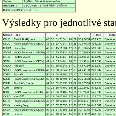
TopNet
TopNet : Síťové řešení ověřeno
GEOORBIT
GEOORBIT : Síťové řešení ověřeno
HxGN SmartNet
viz CZEPOS
Výsledky pro jednotlivé stan
Stanice
Popis
B
L
H (ell.)
Statu
CBUD
České Budějovice
48
58
3.47154
14
28
30.97608
456.223
Overeno
SBUD
HxGN SmartNet (z CBUD)
48
58
3.47154
14
28
30.97608
456.223
Overeno
CDOM
Domažlice
49
26
45.25334
12
55
26.77675
519.603
Overeno
SDOM
HxGN SmartNet (z CDOM)
49
26
45.25334
12
55
26.77675
519.603
Overeno
CFRM
Frýdek-Místek
49
41
5.25414
18
21
11.45814
373.590
Overeno
SFRM
HxGN SmartNet (z CFRM)
49
41
5.25414
18
21
11.45814
373.590
Overeno
CHOD
Hodonín
48
50
58.63247
17
07
44.64130
228.387
Overeno
SHOD
HxGN SmartNet (z CHOD)
48
50
58.63247
17
07
44.64130
228.387
Overeno
CJES
Jeseník
50
13
58.16794
17
12
29.39828
495.223
Overeno
SJES
HxGN SmartNet (z CJES)
50
13
58.16794
17
12
29.39828
495.223
Overeno
CJHR
Jindřichův Hradec
49
08
52.83156
15
00
31.70530
543.521
Overeno
CJIH
Jihlava
49
23
36.79409
15
35
11.02462
576.839
Overeno
SJIH
HxGN SmartNet (z CJIH)
49
23
36.79409
15
35
11.02462
576.839
Overeno
CKRO
Kroměříž
49
17
50.93102
17
24
0.51417
258.576
Overeno
SKRO
HxGN SmartNet (z CKRO)
49
17
50.93102
17
24
0.51417
258.576
Overeno
CKVA
Karlovy Vary
50
13
57.33553
12
50
30.75148
446.082
Overeno
SKVA
HxGN SmartNet (z CKVA)
50
13
57.33553
12
50
30.75148
446.082
Overeno
CLIB
Liberec
50
46
18.12745
15
03
35.60832
448.355
Overeno