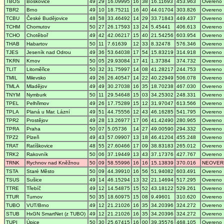
TBOS
Boskovice
49
29
16.09995
16
38
16.11693
453.963
Overeno
TBR2
Brno
49
10
18.75211
16
40
44.01704
303.826
Overeno
TCBU
České Budějovice
48
58
33.46492
14
29
33.71843
449.437
Overeno
TCHM
Chomutov
50
27
26.17593
13
24
5.45441
406.613
Overeno
TCHO
Chotěboř
49
42
42.06217
15
40
21.54256
603.954
Overeno
THAB
Habartov
50
11
7.61639
12
33
8.32478
576.346
Overeno
TJES
Jeseník nad Odrou
49
36
53.64038
17
54
15.83219
314.918
Overeno
TKRN
Krnov
50
05
29.93084
17
41
1.37384
374.732
Overeno
TLIT
Litoměřice
50
32
31.75997
14
08
41.28217
244.753
Overeno
TMIL
Milevsko
49
26
26.40547
14
22
40.22949
506.078
Overeno
TMLA
Mladějov
49
49
30.27038
16
35
18.70238
467.030
Overeno
TNYM
Nymburk
50
11
29.54648
15
03
34.25302
248.331
Overeno
TPEL
Pelhřimov
49
26
17.75289
15
12
31.97047
613.566
Overeno
TPLA
Planá u Mar. Lázní
49
51
44.75556
12
43
46.16285
541.795
Overeno
TPR2
Prostějov
49
28
13.26977
17
06
41.42490
280.965
Overeno
TPRA
Praha
50
07
5.05736
14
27
49.00590
294.332
Overeno
TPZ2
Plzeň
49
43
57.09907
13
18
46.41204
455.248
Overeno
TRAT
Ratíškovice
48
55
27.60466
17
09
38.83183
265.012
Overeno
TRK2
Rakovník
50
06
37.19449
13
43
37.17376
427.767
Overeno
TRNK
Rychnov nad Kněžnou
50
09
58.55996
16
16
15.13839
370.016
NEOVER
TSTA
Staré Město
50
09
44.39910
16
56
51.94082
603.491
Overeno
TSUS
Sušice
49
14
46.15294
13
32
21.14694
517.295
Overeno
TTRE
Třebíč
49
12
14.54875
15
52
43.18122
529.261
Overeno
TTUR
Turnov
50
35
18.60975
15
08
9.49601
310.620
Overeno
TUBO
VUT/Brno
49
12
21.21026
16
35
34.20396
324.272
Overeno
STUB
HxGN SmartNet (z TUBO)
49
12
21.21026
16
35
34.20396
324.272
Overeno
TUPI
Úpice
50
30
25.67415
16
00
39.35576
468.105
Overeno