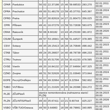
02.01.2011
CPAR
Pardubice
50
02
22.37198
15
46
59.68533
283.270
00:00
23.06.2024
CPRA
Prachatice
49
00
51.48178
13
59
45.37701
645.397
00:00
02.01.2011
CPRG
Praha
50
07
30.82619
14
27
21.80473
356.025
00:00
30.04.2023
CPRI
Příbram
49
41
16.07279
13
59
53.72838
583.675
00:00
28.06.2020
CRAK
Rakovník
50
06
8.60182
13
43
45.25330
381.872
00:00
02.01.2011
CSUM
Šumperk
49
57
53.16941
16
58
51.44527
378.365
00:00
01.02.2015
CSVI
Svitavy
49
45
28.15413
16
28
16.70846
498.442
00:00
02.01.2011
CTAB
Tábor
49
24
35.26837
14
40
48.78739
496.233
00:00
23.06.2024
CTRU
Trutnov
50
33
45.51706
15
54
30.41233
478.595
00:00
02.01.2011
CVSE
Vsetín
49
20
16.84132
17
59
27.64664
407.325
00:00
23.06.2024
CZNO
Znojmo
48
51
50.52628
16
02
21.03940
373.844
00:00
02.01.2011
GOPE
Pecný/Ondřejov
49
54
49.32664
14
47
8.22564
592.602
00:00
02.01.2011
TUBO
VUT/Brno
49
12
21.21026
16
35
34.20396
324.272
00:00
stanice nemonitorována (nahrazena stanicí
26.04.2015
PLZE
ZČU/Plzeň
PLZN)
00:00
31.05.2026
PLZN
ZČU-NTIS/Plzeň
49
43
35.67411
13
21
6.60744
425.227
00:00
01.02.2015
VSBO
VŠB-TUO/Ostrava
49
50
0.64983
18
09
49.79861
340.895
00:00