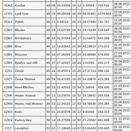
28.06.2015
KUNZ
Kunžak
49
06
26.23308
15
12
3.33383
702.511
00:00
23.06.2024
LYSH
Lysá hora
49
32
46.28428
18
26
51.31401
1374.903
00:00
15.05.2016
POL1
Polom
50
21
0.54514
16
19
20.07645
791.707
00:00
28.06.2020
CZBC
Břeclav
48
45
15.02799
16
53
23.74339
216.647
00:00
01.02.2015
CZBO
Bohdalovice
48
44
31.37084
14
17
11.04473
683.268
00:00
31.05.2026
CZBR
Brno
49
12
14.43942
16
36
42.19910
274.212
00:00
27.03.2013
CZBV
Broumov
50
34
47.26289
16
19
43.98589
478.850
00:00
30.04.2023
CZBY
Bystřice nad Olší
49
37
47.42437
18
44
2.01592
432.177
00:00
23.06.2024
CZCI
Čihošť
49
44
33.95571
15
20
27.37723
588.132
00:00
23.06.2024
CZCT
Česká Třebová
49
54
53.87265
16
26
14.33870
415.369
00:00
27.03.2013
CZHB
Horní Břečkov
48
53
21.92543
15
54
0.34834
459.450
00:00
23.06.2024
CZHK
Hradec Králové
50
13
13.23970
15
52
23.18951
293.034
00:00
23.06.2024
CZHM
Hradec nad Moravicí
49
52
22.24422
17
52
53.59436
354.384
00:00
28.06.2015
CZKO
Kolín
50
01
23.91978
15
12
9.81069
264.313
00:00
01.10.2010
CZKV
Karlovy Vary
50
14
16.27589
12
50
27.23502
461.689
00:00
01.10.2010
CZLT
Litoměřice
50
32
17.19849
14
07
51.91620
233.929
00:00