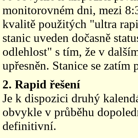
monitorovném dni, mezi 8:
kvalitě použitých "ultra ra
stanic uveden dočasně stat
odlehlost" s tím, že v další
upřesněn. Stanice se zatím
2. Rapid řešení
Je k dispozici druhý kalen
obvykle v průběhu dopoledne
definitivní.