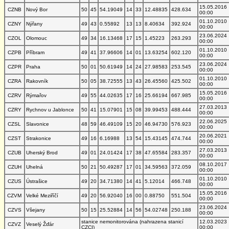
15.05.2016
CZNB
Nový Bor
50
45
54.19049
14
33
12.48835
428.634
00:00
01.10.2010
CZNY
Nýřany
49
43
0.55892
13
13
8.40634
392.924
00:00
23.06.2024
CZOL
Olomouc
49
34
16.13468
17
15
1.45223
263.293
00:00
01.10.2010
CZPB
Příbram
49
41
37.96606
14
01
13.63254
602.120
00:00
23.06.2024
CZPR
Praha
50
01
50.61949
14
24
27.98583
253.545
00:00
01.10.2010
CZRA
Rakovník
50
05
38.72555
13
43
26.45560
425.502
00:00
15.05.2016
CZRV
Rýmařov
49
55
44.02635
17
16
25.66194
667.985
00:00
27.03.2013
CZRY
Rychnov u Jablonce
50
41
15.07901
15
08
39.99453
488.444
00:00
22.06.2025
CZSL
Slavonice
48
59
46.49109
15
20
46.94730
576.923
00:00
20.06.2021
CZST
Strakonice
49
16
6.16988
13
54
15.43145
474.744
00:00
27.03.2013
CZUB
Uherský Brod
49
01
24.01424
17
38
47.65584
283.357
00:00
08.10.2017
CZUH
Uhelná
50
21
50.49287
17
01
34.59563
372.059
00:00
01.10.2010
CZUS
Ústrašice
49
20
34.71380
14
41
5.12014
466.748
00:00
15.05.2016
CZVM
Velké Meziříčí
49
20
56.92040
16
00
0.88750
551.504
00:00
23.06.2024
CZVS
Všejany
50
15
25.52884
14
56
54.02748
250.188
00:00
stanice nemonitorována (nahrazena stanicí
12.03.2023
CZVZ
Veselý Žďár
CZCI)
00:00