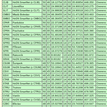
CLIB
HxGN SmartNet (z CLIB)
50
46
18.12754
15
03
35.60854
448.350
Overeno
CLIT
Litoměřice
50
32
24.98638
14
08
24.90019
243.275
Overeno
SLIT
HxGN SmartNet (z CLIT)
50
32
24.98638
14
08
24.90019
243.275
Overeno
CMBO
Mladá Boleslav
50
24
46.36455
14
54
21.47138
303.463
Overeno
SMBO
HxGN SmartNet (z CMBO)
50
24
46.36455
14
54
21.47138
303.463
Overeno
CPAR
Pardubice
50
02
22.37198
15
46
59.68533
283.270
Overeno
SPAR
HxGN SmartNet (z CPAR)
50
02
22.37198
15
46
59.68533
283.270
Overeno
CPRA
Prachatice
49
00
51.48166
13
59
45.37721
645.390
Overeno
SPRA
HxGN SmartNet (z CPRA)
49
00
51.48166
13
59
45.37721
645.390
Overeno
CPRG
Praha
50
07
30.82619
14
27
21.80473
356.025
Overeno
SPRG
HxGN SmartNet (z CPRG)
50
07
30.82619
14
27
21.80473
356.025
Overeno
CPRI
Příbram
49
41
16.07279
13
59
53.72838
583.675
Overeno
SPRI
HxGN SmartNet (z CPRI)
49
41
16.07279
13
59
53.72838
583.675
Overeno
CRAK
Rakovník
50
06
8.60182
13
43
45.25330
381.872
Overeno
SRAK
HxGN SmartNet (z CRAK)
50
06
8.60182
13
43
45.25330
381.872
Overeno
CSUM
Šumperk
49
57
53.16941
16
58
51.44527
378.365
Overeno
SSUM
HxGN SmartNet (z CSUM)
49
57
53.16941
16
58
51.44527
378.365
Overeno
CSVI
Svitavy
49
45
28.15413
16
28
16.70846
498.442
Overeno
SSVI
HxGN SmartNet (z CSVI)
49
45
28.15413
16
28
16.70846
498.442
Overeno
CTAB
Tábor
49
24
35.26837
14
40
48.78739
496.233
Overeno
STAB
HxGN SmartNet (z CTAB)
49
24
35.26837
14
40
48.78739
496.233
Overeno
CTRU
Trutnov
50
33
45.51694
15
54
30.41208
478.595
Overeno
STRU
HxGN SmartNet (z CTRU)
50
33
45.51694
15
54
30.41208
478.595
Overeno
CVSE
Vsetín
49
20
16.84132
17
59
27.64664
407.325
Overeno
SVSE
HxGN SmartNet (z CVSE)
49
20
16.84132
17
59
27.64664
407.325
Overeno
CZBC
Břeclav
48
45
15.02799
16
53
23.74339
216.647
Overeno