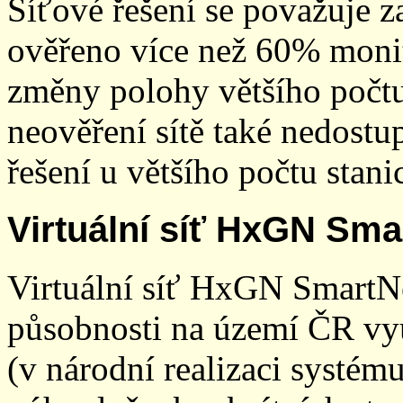
Síťové řešení se považuje z
ověřeno více než 60% monit
změny polohy většího počt
neověření sítě také nedostu
řešení u většího počtu stani
Virtuální síť HxGN Sma
Virtuální síť HxGN SmartN
působnosti na území ČR vyu
(v národní realizaci systé