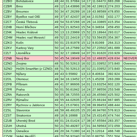
CZBO
Bohdalovice
48
44
31.37084
14
17
11.04473
683.268
Overeno
CZBR
Brno
49
12
14.43896
16
36
42.19913
274.203
Overeno
CZBV
Broumov
50
34
47.26289
16
19
43.98589
478.850
Overeno
CZBY
Bystřice nad Olší
49
37
47.42437
18
44
2.01592
432.177
Overeno
CZCT
Česká Třebová
49
54
53.87266
16
26
14.33865
415.354
Overeno
CZHB
Horní Břečkov
48
53
21.92543
15
54
0.34834
459.450
Overeno
CZHK
Hradec Králové
50
13
13.23969
15
52
23.18944
293.017
Overeno
CZHM
Hradec nad Moravicí
49
52
22.24419
17
52
53.59435
354.367
Overeno
CZKO
Kolín
50
01
23.91978
15
12
9.81069
264.313
Overeno
CZKV
Karlovy Vary
50
14
16.27589
12
50
27.23502
461.689
Overeno
CZLT
Litoměřice
50
32
17.19849
14
07
51.91620
233.929
Overeno
CZNB
Nový Bor
50
45
54.19049
14
33
12.48835
428.634
NEOVER
CZNO
Znojmo
48
51
50.52613
16
02
21.03952
373.840
Overeno
SZNO
HxGN SmartNet (z CZNO)
48
51
50.52613
16
02
21.03952
373.840
Overeno
CZNY
Nýřany
49
43
0.55892
13
13
8.40634
392.924
Overeno
CZOL
Olomouc
49
34
16.13452
17
15
1.45208
263.289
Overeno
CZPB
Příbram
49
41
37.96606
14
01
13.63254
602.120
Overeno
CZPR
Praha
50
01
50.61942
14
24
27.98556
253.548
Overeno
CZRA
Rakovník
50
05
38.72555
13
43
26.45560
425.502
Overeno
CZRV
Rýmařov
49
55
44.02635
17
16
25.66194
667.985
Overeno
CZRY
Rychnov u Jablonce
50
41
15.07901
15
08
39.99453
488.444
Overeno
CZSL
Slavonice
48
59
46.49105
15
20
46.94760
576.913
Overeno
CZST
Strakonice
49
16
6.16988
13
54
15.43145
474.744
Overeno
CZUB
Uherský Brod
49
01
24.01424
17
38
47.65584
283.357
Overeno
CZUH
Uhelná
50
21
50.49287
17
01
34.59563
372.059
Overeno
CZUS
Ústrašice
49
20
34.71380
14
41
5.12014
466.748
Overeno
CZVM
Velké Meziříčí
49
20
56.92040
16
00
0.88750
551.504
Overeno