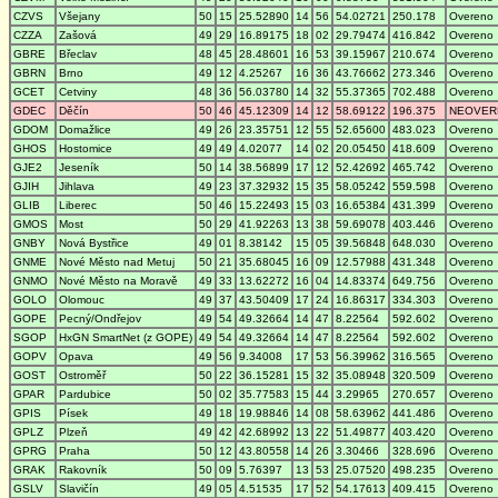
CZVS
Všejany
50
15
25.52890
14
56
54.02721
250.178
Overeno
CZZA
Zašová
49
29
16.89175
18
02
29.79474
416.842
Overeno
GBRE
Břeclav
48
45
28.48601
16
53
39.15967
210.674
Overeno
GBRN
Brno
49
12
4.25267
16
36
43.76662
273.346
Overeno
GCET
Cetviny
48
36
56.03780
14
32
55.37365
702.488
Overeno
GDEC
Děčín
50
46
45.12309
14
12
58.69122
196.375
NEOVER
GDOM
Domažlice
49
26
23.35751
12
55
52.65600
483.023
Overeno
GHOS
Hostomice
49
49
4.02077
14
02
20.05450
418.609
Overeno
GJE2
Jeseník
50
14
38.56899
17
12
52.42692
465.742
Overeno
GJIH
Jihlava
49
23
37.32932
15
35
58.05242
559.598
Overeno
GLIB
Liberec
50
46
15.22493
15
03
16.65384
431.399
Overeno
GMOS
Most
50
29
41.92263
13
38
59.69078
403.446
Overeno
GNBY
Nová Bystřice
49
01
8.38142
15
05
39.56848
648.030
Overeno
GNME
Nové Město nad Metuj
50
21
35.68045
16
09
12.57988
431.348
Overeno
GNMO
Nové Město na Moravě
49
33
13.62272
16
04
14.83374
649.756
Overeno
GOLO
Olomouc
49
37
43.50409
17
24
16.86317
334.303
Overeno
GOPE
Pecný/Ondřejov
49
54
49.32664
14
47
8.22564
592.602
Overeno
SGOP
HxGN SmartNet (z GOPE)
49
54
49.32664
14
47
8.22564
592.602
Overeno
GOPV
Opava
49
56
9.34008
17
53
56.39962
316.565
Overeno
GOST
Ostroměř
50
22
36.15281
15
32
35.08948
320.509
Overeno
GPAR
Pardubice
50
02
35.77583
15
44
3.29965
270.657
Overeno
GPIS
Písek
49
18
19.98846
14
08
58.63962
441.486
Overeno
GPLZ
Plzeň
49
42
42.68992
13
22
51.49877
403.420
Overeno
GPRG
Praha
50
12
43.80558
14
26
3.30466
328.696
Overeno
GRAK
Rakovník
50
09
5.76397
13
53
25.07520
498.235
Overeno
GSLV
Slavičín
49
05
4.51535
17
52
54.17613
409.415
Overeno