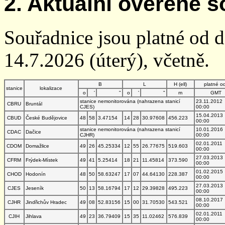
2. Aktuální ověřené s
Souřadnice jsou platné od 
14.7.2026 (úterý), včetně.
B
L
H (ell)
platné o
stanice
lokalizace
o
'
"
o
'
"
m
GMT
stanice nemonitorována (nahrazena stanicí
23.11.2012
CBRU
Bruntál
CJES)
00:00
15.04.2013
CBUD
České Budějovice
48
58
3.47154
14
28
30.97608
456.223
00:00
stanice nemonitorována (nahrazena stanicí
10.01.2016
CDAC
Dačice
CJHR)
00:00
02.01.2011
CDOM
Domažlice
49
26
45.25334
12
55
26.77675
519.603
00:00
27.03.2013
CFRM
Frýdek-Místek
49
41
5.25414
18
21
11.45814
373.590
00:00
01.02.2015
CHOD
Hodonín
48
50
58.63247
17
07
44.64130
228.387
00:00
27.03.2013
CJES
Jeseník
50
13
58.16794
17
12
29.39828
495.223
00:00
08.10.2017
CJHR
Jindřichův Hradec
49
08
52.83156
15
00
31.70530
543.521
00:00
02.01.2011
CJIH
Jihlava
49
23
36.79409
15
35
11.02462
576.839
00:00