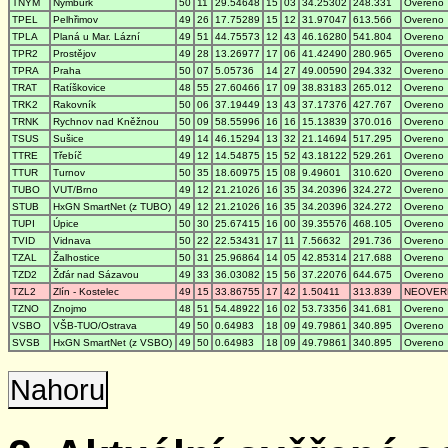
TNYM
Nymburk
50
11
29.54648
15
03
34.25302
248.331
Overeno
TPEL
Pelhřimov
49
26
17.75289
15
12
31.97047
613.566
Overeno
TPLA
Planá u Mar. Lázní
49
51
44.75573
12
43
46.16280
541.804
Overeno
TPR2
Prostějov
49
28
13.26977
17
06
41.42490
280.965
Overeno
TPRA
Praha
50
07
5.05736
14
27
49.00590
294.332
Overeno
TRAT
Ratíškovice
48
55
27.60466
17
09
38.83183
265.012
Overeno
TRK2
Rakovník
50
06
37.19449
13
43
37.17376
427.767
Overeno
TRNK
Rychnov nad Kněžnou
50
09
58.55996
16
16
15.13839
370.016
Overeno
TSUS
Sušice
49
14
46.15294
13
32
21.14694
517.295
Overeno
TTRE
Třebíč
49
12
14.54875
15
52
43.18122
529.261
Overeno
TTUR
Turnov
50
35
18.60975
15
08
9.49601
310.620
Overeno
TUBO
VUT/Brno
49
12
21.21026
16
35
34.20396
324.272
Overeno
STUB
HxGN SmartNet (z TUBO)
49
12
21.21026
16
35
34.20396
324.272
Overeno
TUPI
Úpice
50
30
25.67415
16
00
39.35576
468.105
Overeno
TVID
Vidnava
50
22
22.53431
17
11
7.56632
291.736
Overeno
TZAL
Žalhostice
50
31
25.96864
14
05
42.85314
217.688
Overeno
TZD2
Žďár nad Sázavou
49
33
36.03082
15
56
37.22076
644.675
Overeno
TZL2
Zlín - Kostelec
49
15
33.86755
17
42
1.50411
313.839
NEOVER
TZNO
Znojmo
48
51
54.48922
16
02
53.73356
341.681
Overeno
VSBO
VŠB-TUO/Ostrava
49
50
0.64983
18
09
49.79861
340.895
Overeno
SVSB
HxGN SmartNet (z VSBO)
49
50
0.64983
18
09
49.79861
340.895
Overeno
Nahoru