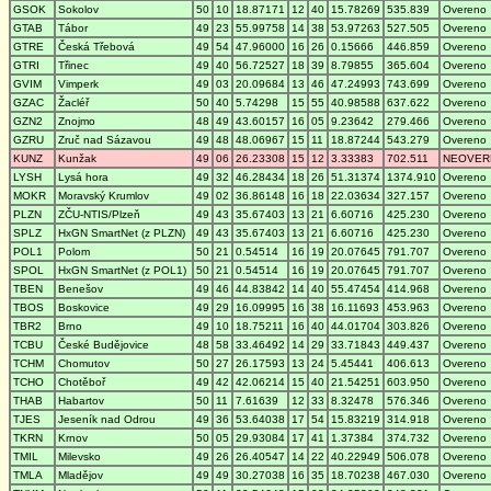
GSOK
Sokolov
50
10
18.87171
12
40
15.78269
535.839
Overeno
GTAB
Tábor
49
23
55.99758
14
38
53.97263
527.505
Overeno
GTRE
Česká Třebová
49
54
47.96000
16
26
0.15666
446.859
Overeno
GTRI
Třinec
49
40
56.72527
18
39
8.79855
365.604
Overeno
GVIM
Vimperk
49
03
20.09684
13
46
47.24993
743.699
Overeno
GZAC
Žacléř
50
40
5.74298
15
55
40.98588
637.622
Overeno
GZN2
Znojmo
48
49
43.60157
16
05
9.23642
279.466
Overeno
GZRU
Zruč nad Sázavou
49
48
48.06967
15
11
18.87244
543.279
Overeno
KUNZ
Kunžak
49
06
26.23308
15
12
3.33383
702.511
NEOVER
LYSH
Lysá hora
49
32
46.28434
18
26
51.31374
1374.910
Overeno
MOKR
Moravský Krumlov
49
02
36.86148
16
18
22.03634
327.157
Overeno
PLZN
ZČU-NTIS/Plzeň
49
43
35.67403
13
21
6.60716
425.230
Overeno
SPLZ
HxGN SmartNet (z PLZN)
49
43
35.67403
13
21
6.60716
425.230
Overeno
POL1
Polom
50
21
0.54514
16
19
20.07645
791.707
Overeno
SPOL
HxGN SmartNet (z POL1)
50
21
0.54514
16
19
20.07645
791.707
Overeno
TBEN
Benešov
49
46
44.83842
14
40
55.47454
414.968
Overeno
TBOS
Boskovice
49
29
16.09995
16
38
16.11693
453.963
Overeno
TBR2
Brno
49
10
18.75211
16
40
44.01704
303.826
Overeno
TCBU
České Budějovice
48
58
33.46492
14
29
33.71843
449.437
Overeno
TCHM
Chomutov
50
27
26.17593
13
24
5.45441
406.613
Overeno
TCHO
Chotěboř
49
42
42.06214
15
40
21.54251
603.950
Overeno
THAB
Habartov
50
11
7.61639
12
33
8.32478
576.346
Overeno
TJES
Jeseník nad Odrou
49
36
53.64038
17
54
15.83219
314.918
Overeno
TKRN
Krnov
50
05
29.93084
17
41
1.37384
374.732
Overeno
TMIL
Milevsko
49
26
26.40547
14
22
40.22949
506.078
Overeno
TMLA
Mladějov
49
49
30.27038
16
35
18.70238
467.030
Overeno