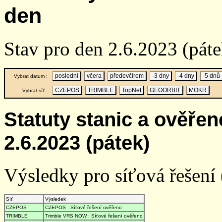
den
Stav pro den 2.6.2023 (páte
poslední
včera
předevčírem
-3 dny
-4 dny
-5 dnů
Vybrat datum :
CZEPOS
TRIMBLE
TopNet
GEOORBIT
MOKR
Vybrat síť :
Statuty stanic a ověře
2.6.2023 (pátek)
Výsledky pro síťová řešení (
Síť
Výsledek
CZEPOS
CZEPOS : Síťové řešení ověřeno
TRIMBLE
Trimble VRS NOW : Síťové řešení ověřeno