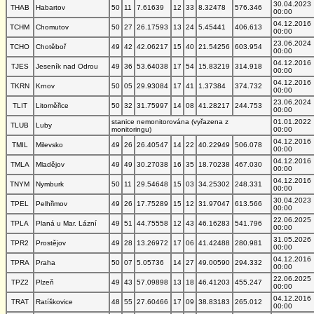
30.04.2023
THAB
Habartov
50
11
7.61639
12
33
8.32478
576.346
00:00
04.12.2016
TCHM
Chomutov
50
27
26.17593
13
24
5.45441
406.613
00:00
23.06.2024
TCHO
Chotěboř
49
42
42.06217
15
40
21.54256
603.954
00:00
04.12.2016
TJES
Jeseník nad Odrou
49
36
53.64038
17
54
15.83219
314.918
00:00
04.12.2016
TKRN
Krnov
50
05
29.93084
17
41
1.37384
374.732
00:00
23.06.2024
TLIT
Litoměřice
50
32
31.75997
14
08
41.28217
244.753
00:00
stanice nemonitorována (vyřazena z
01.01.2022
TLUB
Luby
monitoringu)
00:00
04.12.2016
TMIL
Milevsko
49
26
26.40547
14
22
40.22949
506.078
00:00
04.12.2016
TMLA
Mladějov
49
49
30.27038
16
35
18.70238
467.030
00:00
04.12.2016
TNYM
Nymburk
50
11
29.54648
15
03
34.25302
248.331
00:00
30.04.2023
TPEL
Pelhřimov
49
26
17.75289
15
12
31.97047
613.566
00:00
22.06.2025
TPLA
Planá u Mar. Lázní
49
51
44.75558
12
43
46.16283
541.796
00:00
31.05.2026
TPR2
Prostějov
49
28
13.26972
17
06
41.42488
280.981
00:00
04.12.2016
TPRA
Praha
50
07
5.05736
14
27
49.00590
294.332
00:00
22.06.2025
TPZ2
Plzeň
49
43
57.09898
13
18
46.41203
455.247
00:00
04.12.2016
TRAT
Ratíškovice
48
55
27.60466
17
09
38.83183
265.012
00:00