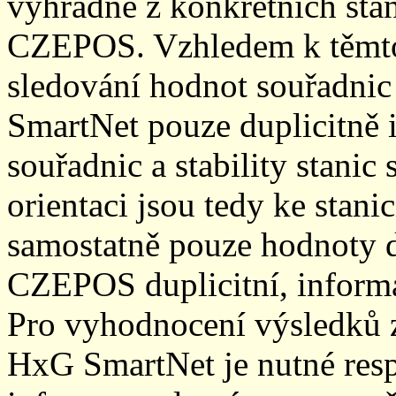
výhradně z konkrétních stani
CZEPOS. Vzhledem k těmto
sledování hodnot souřadnic 
SmartNet pouze duplicitně
souřadnic a stability stani
orientaci jsou tedy ke sta
samostatně pouze hodnoty den
CZEPOS duplicitní, inform
Pro vyhodnocení výsledků z
HxG SmartNet je nutné resp