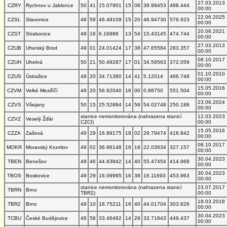
27.03.2013
CZRY
Rychnov u Jablonce
50
41
15.07901
15
08
39.99453
488.444
00:00
22.06.2025
CZSL
Slavonice
48
59
46.49109
15
20
46.94730
576.923
00:00
20.06.2021
CZST
Strakonice
49
16
6.16988
13
54
15.43145
474.744
00:00
27.03.2013
CZUB
Uherský Brod
49
01
24.01424
17
38
47.65584
283.357
00:00
08.10.2017
CZUH
Uhelná
50
21
50.49287
17
01
34.59563
372.059
00:00
01.10.2010
CZUS
Ústrašice
49
20
34.71380
14
41
5.12014
466.748
00:00
15.05.2016
CZVM
Velké Meziříčí
49
20
56.92040
16
00
0.88750
551.504
00:00
23.06.2024
CZVS
Všejany
50
15
25.52884
14
56
54.02748
250.188
00:00
stanice nemonitorována (nahrazena stanicí
12.03.2023
CZVZ
Veselý Žďár
CZCI)
00:00
15.05.2016
CZZA
Zašová
49
29
16.89175
18
02
29.79474
416.842
00:00
08.10.2017
MOKR
Moravský Krumlov
49
02
36.86148
16
18
22.03634
327.157
00:00
30.04.2023
TBEN
Benešov
49
46
44.83842
14
40
55.47454
414.968
00:00
30.04.2023
TBOS
Boskovice
49
29
16.09995
16
38
16.11693
453.963
00:00
stanice nemonitorována (nahrazena stanicí
23.07.2017
TBRN
Brno
TBR2)
00:00
18.03.2018
TBR2
Brno
49
10
18.75211
16
40
44.01704
303.826
00:00
30.04.2023
TCBU
České Budějovice
48
58
33.46492
14
29
33.71843
449.437
00:00