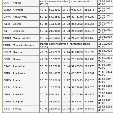
stanice nemonitorována (nahrazena stanicí
27.03.2013
CKAP
Kaplice
CBUD)
00:00
02.01.2011
CKRO
Kroměříž
49
17
50.93102
17
24
0.51417
258.576
00:00
02.01.2011
CKVA
Karlovy Vary
50
13
57.33553
12
50
30.75148
446.082
00:00
23.06.2024
CLIB
Liberec
50
46
18.12745
15
03
35.60832
448.355
00:00
02.01.2011
CLIT
Litoměřice
50
32
24.98638
14
08
24.90019
243.275
00:00
15.05.2016
CMBO
Mladá Boleslav
50
24
46.36455
14
54
21.47138
303.463
00:00
stanice nemonitorována (nahrazena stanicí
15.12.2009
CMOK
Moravský Krumlov
CZNO)
00:00
31.05.2026
COLM
Olomouc
49
35
41.77670
17
16
35.34029
271.822
00:00
22.03.2026
COPA
Opava
49
56
16.37073
17
54
23.19368
328.736
00:00
02.01.2011
CPAR
Pardubice
50
02
22.37198
15
46
59.68533
283.270
00:00
23.06.2024
CPRA
Prachatice
49
00
51.48178
13
59
45.37701
645.397
00:00
02.01.2011
CPRG
Praha
50
07
30.82619
14
27
21.80473
356.025
00:00
30.04.2023
CPRI
Příbram
49
41
16.07279
13
59
53.72838
583.675
00:00
28.06.2020
CRAK
Rakovník
50
06
8.60182
13
43
45.25330
381.872
00:00
02.01.2011
CSUM
Šumperk
49
57
53.16941
16
58
51.44527
378.365
00:00
01.02.2015
CSVI
Svitavy
49
45
28.15413
16
28
16.70846
498.442
00:00