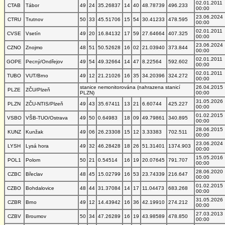
02.01.2011
CTAB
Tábor
49
24
35.26837
14
40
48.78739
496.233
00:00
23.06.2024
CTRU
Trutnov
50
33
45.51706
15
54
30.41233
478.595
00:00
02.01.2011
CVSE
Vsetín
49
20
16.84132
17
59
27.64664
407.325
00:00
23.06.2024
CZNO
Znojmo
48
51
50.52628
16
02
21.03940
373.844
00:00
02.01.2011
GOPE
Pecný/Ondřejov
49
54
49.32664
14
47
8.22564
592.602
00:00
02.01.2011
TUBO
VUT/Brno
49
12
21.21026
16
35
34.20396
324.272
00:00
stanice nemonitorována (nahrazena stanicí
26.04.2015
PLZE
ZČU/Plzeň
PLZN)
00:00
31.05.2026
PLZN
ZČU-NTIS/Plzeň
49
43
35.67411
13
21
6.60744
425.227
00:00
01.02.2015
VSBO
VŠB-TUO/Ostrava
49
50
0.64983
18
09
49.79861
340.895
00:00
28.06.2015
KUNZ
Kunžak
49
06
26.23308
15
12
3.33383
702.511
00:00
23.06.2024
LYSH
Lysá hora
49
32
46.28428
18
26
51.31401
1374.903
00:00
15.05.2016
POL1
Polom
50
21
0.54514
16
19
20.07645
791.707
00:00
28.06.2020
CZBC
Břeclav
48
45
15.02799
16
53
23.74339
216.647
00:00
01.02.2015
CZBO
Bohdalovice
48
44
31.37084
14
17
11.04473
683.268
00:00
31.05.2026
CZBR
Brno
49
12
14.43942
16
36
42.19910
274.212
00:00
27.03.2013
CZBV
Broumov
50
34
47.26289
16
19
43.98589
478.850
00:00