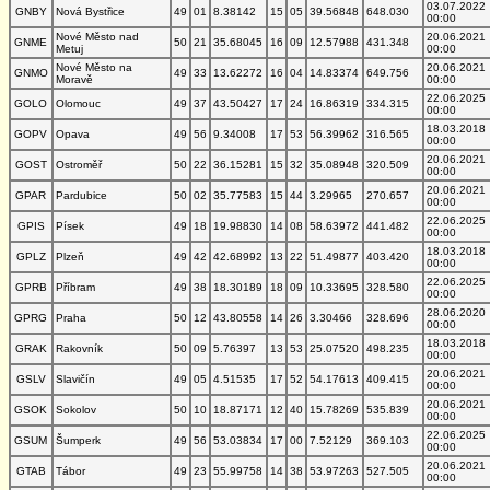
03.07.2022
GNBY
Nová Bystřice
49
01
8.38142
15
05
39.56848
648.030
00:00
Nové Město nad
20.06.2021
GNME
50
21
35.68045
16
09
12.57988
431.348
Metuj
00:00
Nové Město na
20.06.2021
GNMO
49
33
13.62272
16
04
14.83374
649.756
Moravě
00:00
22.06.2025
GOLO
Olomouc
49
37
43.50427
17
24
16.86319
334.315
00:00
18.03.2018
GOPV
Opava
49
56
9.34008
17
53
56.39962
316.565
00:00
20.06.2021
GOST
Ostroměř
50
22
36.15281
15
32
35.08948
320.509
00:00
20.06.2021
GPAR
Pardubice
50
02
35.77583
15
44
3.29965
270.657
00:00
22.06.2025
GPIS
Písek
49
18
19.98830
14
08
58.63972
441.482
00:00
18.03.2018
GPLZ
Plzeň
49
42
42.68992
13
22
51.49877
403.420
00:00
22.06.2025
GPRB
Příbram
49
38
18.30189
18
09
10.33695
328.580
00:00
28.06.2020
GPRG
Praha
50
12
43.80558
14
26
3.30466
328.696
00:00
18.03.2018
GRAK
Rakovník
50
09
5.76397
13
53
25.07520
498.235
00:00
20.06.2021
GSLV
Slavičín
49
05
4.51535
17
52
54.17613
409.415
00:00
20.06.2021
GSOK
Sokolov
50
10
18.87171
12
40
15.78269
535.839
00:00
22.06.2025
GSUM
Šumperk
49
56
53.03834
17
00
7.52129
369.103
00:00
20.06.2021
GTAB
Tábor
49
23
55.99758
14
38
53.97263
527.505
00:00