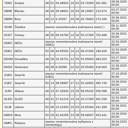
28.06.2020
TZNO
Znojmo
48
51
54.48922
16
02
53.73356
341.681
00:00
03.07.2022
GBRE
Břeclav
48
45
28.48601
16
53
39.15967
210.674
00:00
20.06.2021
GBRN
Brno
49
12
4.25267
16
36
43.76662
273.346
00:00
09.11.2025
GCIM
Čimelice
stanice nemonitorována (nahrazena stanicí )
00:00
20.06.2021
GCET
Cetviny
48
36
56.03780
14
32
55.37365
702.488
00:00
stanice nemonitorována (nahrazena stanicí
22.03.2026
GDEC
Děčín
GDE2)
00:00
22.03.2026
GDE2
Děčín
50
46
44.65552
14
12
58.47460
199.626
00:00
03.07.2022
GDOM
Domažlice
49
26
23.35751
12
55
52.65600
483.023
00:00
22.06.2025
GHOS
Hostomice
49
49
4.02096
14
02
20.05460
418.603
00:00
stanice nemonitorována (nahrazena stanicí
27.10.2019
GJES
Jeseník
GJE2)
00:00
23.06.2024
GJE2
Jeseník
50
14
38.56897
17
12
52.42692
465.740
00:00
28.06.2020
GJIH
Jihlava
49
23
37.32932
15
35
58.05242
559.598
00:00
22.03.2026
GLED
GLED
49
41
27.01216
15
16
33.37265
461.536
00:00
20.06.2021
GLIB
Liberec
50
46
15.22493
15
03
16.65384
431.399
00:00
23.06.2024
GMOS
Most
50
29
41.92265
13
38
59.69067
403.441
00:00
stanice nemonitorována (vyřazena z
30.04.2023
GMPL
Rokytno
monitoringu)
00:00