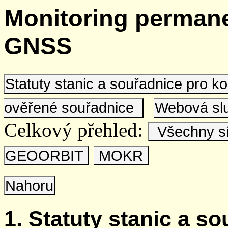
Monitoring permane
GNSS
Statuty stanic a souřadnice pro 
ověřené souřadnice
Webová s
Celkový přehled:
Všechny s
GEOORBIT
MOKR
Nahoru
1. Statuty stanic a s