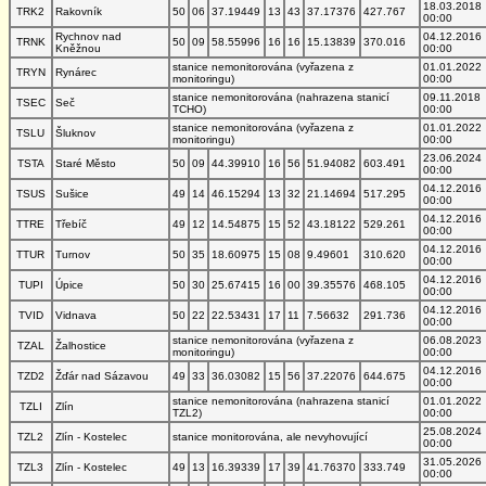
18.03.2018
TRK2
Rakovník
50
06
37.19449
13
43
37.17376
427.767
00:00
Rychnov nad
04.12.2016
TRNK
50
09
58.55996
16
16
15.13839
370.016
Kněžnou
00:00
stanice nemonitorována (vyřazena z
01.01.2022
TRYN
Rynárec
monitoringu)
00:00
stanice nemonitorována (nahrazena stanicí
09.11.2018
TSEC
Seč
TCHO)
00:00
stanice nemonitorována (vyřazena z
01.01.2022
TSLU
Šluknov
monitoringu)
00:00
23.06.2024
TSTA
Staré Město
50
09
44.39910
16
56
51.94082
603.491
00:00
04.12.2016
TSUS
Sušice
49
14
46.15294
13
32
21.14694
517.295
00:00
04.12.2016
TTRE
Třebíč
49
12
14.54875
15
52
43.18122
529.261
00:00
04.12.2016
TTUR
Turnov
50
35
18.60975
15
08
9.49601
310.620
00:00
04.12.2016
TUPI
Úpice
50
30
25.67415
16
00
39.35576
468.105
00:00
04.12.2016
TVID
Vidnava
50
22
22.53431
17
11
7.56632
291.736
00:00
stanice nemonitorována (vyřazena z
06.08.2023
TZAL
Žalhostice
monitoringu)
00:00
04.12.2016
TZD2
Žďár nad Sázavou
49
33
36.03082
15
56
37.22076
644.675
00:00
stanice nemonitorována (nahrazena stanicí
01.01.2022
TZLI
Zlín
TZL2)
00:00
25.08.2024
TZL2
Zlín - Kostelec
stanice monitorována, ale nevyhovující
00:00
31.05.2026
TZL3
Zlín - Kostelec
49
13
16.39339
17
39
41.76370
333.749
00:00