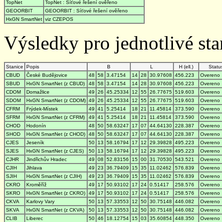
TopNet
TopNet : Síťové řešení ověřeno
GEOORBIT
GEOORBIT : Síťové řešení ověřeno
HxGN SmartNet
viz CZEPOS
Výsledky pro jednotlivé stan
Stanice
Popis
B
L
H (ell.)
Statu
CBUD
České Budějovice
48
58
3.47154
14
28
30.97608
456.223
Overeno
SBUD
HxGN SmartNet (z CBUD)
48
58
3.47154
14
28
30.97608
456.223
Overeno
CDOM
Domažlice
49
26
45.25334
12
55
26.77675
519.603
Overeno
SDOM
HxGN SmartNet (z CDOM)
49
26
45.25334
12
55
26.77675
519.603
Overeno
CFRM
Frýdek-Místek
49
41
5.25414
18
21
11.45814
373.590
Overeno
SFRM
HxGN SmartNet (z CFRM)
49
41
5.25414
18
21
11.45814
373.590
Overeno
CHOD
Hodonín
48
50
58.63247
17
07
44.64130
228.387
Overeno
SHOD
HxGN SmartNet (z CHOD)
48
50
58.63247
17
07
44.64130
228.387
Overeno
CJES
Jeseník
50
13
58.16794
17
12
29.39828
495.223
Overeno
SJES
HxGN SmartNet (z CJES)
50
13
58.16794
17
12
29.39828
495.223
Overeno
CJHR
Jindřichův Hradec
49
08
52.83156
15
00
31.70530
543.521
Overeno
CJIH
Jihlava
49
23
36.79409
15
35
11.02462
576.839
Overeno
SJIH
HxGN SmartNet (z CJIH)
49
23
36.79409
15
35
11.02462
576.839
Overeno
CKRO
Kroměříž
49
17
50.93102
17
24
0.51417
258.576
Overeno
SKRO
HxGN SmartNet (z CKRO)
49
17
50.93102
17
24
0.51417
258.576
Overeno
CKVA
Karlovy Vary
50
13
57.33553
12
50
30.75148
446.082
Overeno
SKVA
HxGN SmartNet (z CKVA)
50
13
57.33553
12
50
30.75148
446.082
Overeno
CLIB
Liberec
50
46
18.12754
15
03
35.60854
448.350
Overeno