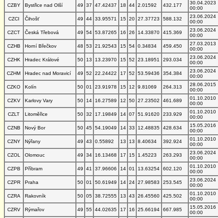
30.04.2023
CZBY
Bystřice nad Olší
49
37
47.42437
18
44
2.01592
432.177
00:00
23.06.2024
CZCI
Čihošť
49
44
33.95571
15
20
27.37723
588.132
00:00
23.06.2024
CZCT
Česká Třebová
49
54
53.87265
16
26
14.33870
415.369
00:00
27.03.2013
CZHB
Horní Břečkov
48
53
21.92543
15
54
0.34834
459.450
00:00
23.06.2024
CZHK
Hradec Králové
50
13
13.23970
15
52
23.18951
293.034
00:00
23.06.2024
CZHM
Hradec nad Moravicí
49
52
22.24422
17
52
53.59436
354.384
00:00
28.06.2015
CZKO
Kolín
50
01
23.91978
15
12
9.81069
264.313
00:00
01.10.2010
CZKV
Karlovy Vary
50
14
16.27589
12
50
27.23502
461.689
00:00
01.10.2010
CZLT
Litoměřice
50
32
17.19849
14
07
51.91620
233.929
00:00
15.05.2016
CZNB
Nový Bor
50
45
54.19049
14
33
12.48835
428.634
00:00
01.10.2010
CZNY
Nýřany
49
43
0.55892
13
13
8.40634
392.924
00:00
23.06.2024
CZOL
Olomouc
49
34
16.13468
17
15
1.45223
263.293
00:00
01.10.2010
CZPB
Příbram
49
41
37.96606
14
01
13.63254
602.120
00:00
23.06.2024
CZPR
Praha
50
01
50.61949
14
24
27.98583
253.545
00:00
01.10.2010
CZRA
Rakovník
50
05
38.72555
13
43
26.45560
425.502
00:00
15.05.2016
CZRV
Rýmařov
49
55
44.02635
17
16
25.66194
667.985
00:00