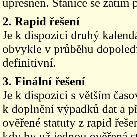
upřesněn. Stanice se zatím
2. Rapid řešení
Je k dispozici druhý kalen
obvykle v průběhu dopoledne
definitivní.
3. Finální řešení
Je k dispozici s větším ča
k doplnění výpadků dat a př
ověřené statuty z rapid řeše
kdy by už jednou ověřená st