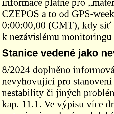
informace platné pro „mateř
CZEPOS a to od GPS-week 2
0:00:00,00 (GMT), kdy sí
k nezávislému monitoringu 
Stanice vedené jako ne
8/2024 doplněno informován
nevyhovující pro stanovení
nestability či jiných probl
kap. 11.1. Ve výpisu více dn