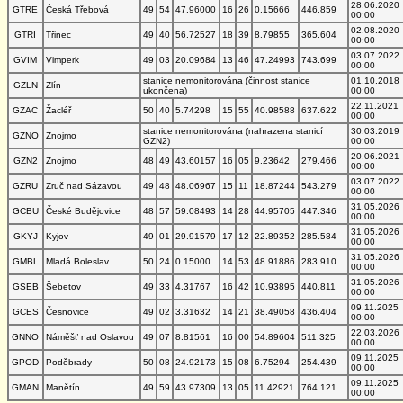
28.06.2020
GTRE
Česká Třebová
49
54
47.96000
16
26
0.15666
446.859
00:00
02.08.2020
GTRI
Třinec
49
40
56.72527
18
39
8.79855
365.604
00:00
03.07.2022
GVIM
Vimperk
49
03
20.09684
13
46
47.24993
743.699
00:00
stanice nemonitorována (činnost stanice
01.10.2018
GZLN
Zlín
ukončena)
00:00
22.11.2021
GZAC
Žacléř
50
40
5.74298
15
55
40.98588
637.622
00:00
stanice nemonitorována (nahrazena stanicí
30.03.2019
GZNO
Znojmo
GZN2)
00:00
20.06.2021
GZN2
Znojmo
48
49
43.60157
16
05
9.23642
279.466
00:00
03.07.2022
GZRU
Zruč nad Sázavou
49
48
48.06967
15
11
18.87244
543.279
00:00
31.05.2026
GCBU
České Budějovice
48
57
59.08493
14
28
44.95705
447.346
00:00
31.05.2026
GKYJ
Kyjov
49
01
29.91579
17
12
22.89352
285.584
00:00
31.05.2026
GMBL
Mladá Boleslav
50
24
0.15000
14
53
48.91886
283.910
00:00
31.05.2026
GSEB
Šebetov
49
33
4.31767
16
42
10.93895
440.811
00:00
09.11.2025
GCES
Česnovice
49
02
3.31632
14
21
38.49058
436.404
00:00
22.03.2026
GNNO
Náměšť nad Oslavou
49
07
8.81561
16
00
54.89604
511.325
00:00
09.11.2025
GPOD
Poděbrady
50
08
24.92173
15
08
6.75294
254.439
00:00
09.11.2025
GMAN
Manětín
49
59
43.97309
13
05
11.42921
764.121
00:00