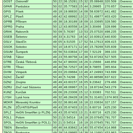
GOST
Ostroměř
50
22
36.15281
15
32
35.08948
320.509
Overeno
GPAR
Pardubice
50
02
35.77583
15
44
3.29965
270.657
Overeno
GPIS
Písek
49
18
19.98830
14
08
58.63972
441.482
Overeno
GPLZ
Plzeň
49
42
42.68992
13
22
51.49877
403.420
Overeno
GPRB
Příbram
49
38
18.30189
18
09
10.33695
328.580
Overeno
GPRG
Praha
50
12
43.80558
14
26
3.30466
328.696
Overeno
GRAK
Rakovník
50
09
5.76397
13
53
25.07520
498.235
Overeno
GSEB
Šebetov
49
33
4.31763
16
42
10.93913
440.830
Overeno
GSLV
Slavičín
49
05
4.51535
17
52
54.17613
409.415
Overeno
GSOK
Sokolov
50
10
18.87171
12
40
15.78269
535.839
Overeno
GSUM
Šumperk
49
56
53.03834
17
00
7.52129
369.103
Overeno
GTAB
Tábor
49
23
55.99758
14
38
53.97263
527.505
Overeno
GTRE
Česká Třebová
49
54
47.96000
16
26
0.15666
446.859
Overeno
GTRI
Třinec
49
40
56.72527
18
39
8.79855
365.604
Overeno
GVIM
Vimperk
49
03
20.09684
13
46
47.24993
743.699
Overeno
GZAC
Žacléř
50
40
5.74298
15
55
40.98588
637.622
Overeno
GZN2
Znojmo
48
49
43.60157
16
05
9.23642
279.466
Overeno
GZRU
Zruč nad Sázavou
49
48
48.06967
15
11
18.87244
543.279
Overeno
KUNZ
Kunžak
49
06
26.23308
15
12
3.33383
702.511
Overeno
LYSH
Lysá hora
49
32
46.28428
18
26
51.31401
1374.903
Overeno
MOKR
Moravský Krumlov
49
02
36.86148
16
18
22.03634
327.157
Overeno
PLZN
ZČU-NTIS/Plzeň
49
43
35.67403
13
21
6.60716
425.230
Overeno
SPLZ
HxGN SmartNet (z PLZN)
49
43
35.67403
13
21
6.60716
425.230
Overeno
POL1
Polom
50
21
0.54514
16
19
20.07645
791.707
Overeno
SPOL
HxGN SmartNet (z POL1)
50
21
0.54514
16
19
20.07645
791.707
Overeno
TBEN
Benešov
49
46
44.83842
14
40
55.47454
414.968
Overeno
TBOS
Boskovice
49
29
16.09995
16
38
16.11693
453.963
Overeno