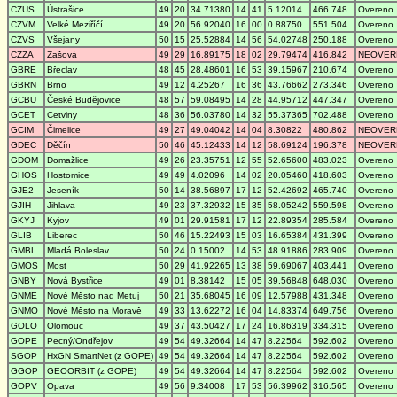
CZUS
Ústrašice
49
20
34.71380
14
41
5.12014
466.748
Overeno
CZVM
Velké Meziříčí
49
20
56.92040
16
00
0.88750
551.504
Overeno
CZVS
Všejany
50
15
25.52884
14
56
54.02748
250.188
Overeno
CZZA
Zašová
49
29
16.89175
18
02
29.79474
416.842
NEOVER
GBRE
Břeclav
48
45
28.48601
16
53
39.15967
210.674
Overeno
GBRN
Brno
49
12
4.25267
16
36
43.76662
273.346
Overeno
GCBU
České Budějovice
48
57
59.08495
14
28
44.95712
447.347
Overeno
GCET
Cetviny
48
36
56.03780
14
32
55.37365
702.488
Overeno
GCIM
Čimelice
49
27
49.04042
14
04
8.30822
480.862
NEOVER
GDEC
Děčín
50
46
45.12433
14
12
58.69124
196.378
NEOVER
GDOM
Domažlice
49
26
23.35751
12
55
52.65600
483.023
Overeno
GHOS
Hostomice
49
49
4.02096
14
02
20.05460
418.603
Overeno
GJE2
Jeseník
50
14
38.56897
17
12
52.42692
465.740
Overeno
GJIH
Jihlava
49
23
37.32932
15
35
58.05242
559.598
Overeno
GKYJ
Kyjov
49
01
29.91581
17
12
22.89354
285.584
Overeno
GLIB
Liberec
50
46
15.22493
15
03
16.65384
431.399
Overeno
GMBL
Mladá Boleslav
50
24
0.15002
14
53
48.91886
283.909
Overeno
GMOS
Most
50
29
41.92265
13
38
59.69067
403.441
Overeno
GNBY
Nová Bystřice
49
01
8.38142
15
05
39.56848
648.030
Overeno
GNME
Nové Město nad Metuj
50
21
35.68045
16
09
12.57988
431.348
Overeno
GNMO
Nové Město na Moravě
49
33
13.62272
16
04
14.83374
649.756
Overeno
GOLO
Olomouc
49
37
43.50427
17
24
16.86319
334.315
Overeno
GOPE
Pecný/Ondřejov
49
54
49.32664
14
47
8.22564
592.602
Overeno
SGOP
HxGN SmartNet (z GOPE)
49
54
49.32664
14
47
8.22564
592.602
Overeno
GGOP
GEOORBIT (z GOPE)
49
54
49.32664
14
47
8.22564
592.602
Overeno
GOPV
Opava
49
56
9.34008
17
53
56.39962
316.565
Overeno