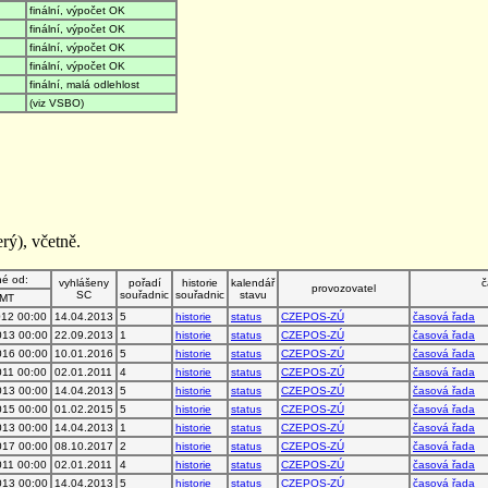
finální, výpočet OK
finální, výpočet OK
finální, výpočet OK
finální, výpočet OK
finální, malá odlehlost
(viz VSBO)
rý), včetně.
né od:
vyhlášeny
pořadí
historie
kalendář
č
provozovatel
SC
souřadnic
souřadnic
stavu
MT
012 00:00
14.04.2013
5
historie
status
CZEPOS-ZÚ
časová řada
013 00:00
22.09.2013
1
historie
status
CZEPOS-ZÚ
časová řada
016 00:00
10.01.2016
5
historie
status
CZEPOS-ZÚ
časová řada
011 00:00
02.01.2011
4
historie
status
CZEPOS-ZÚ
časová řada
013 00:00
14.04.2013
5
historie
status
CZEPOS-ZÚ
časová řada
015 00:00
01.02.2015
5
historie
status
CZEPOS-ZÚ
časová řada
013 00:00
14.04.2013
1
historie
status
CZEPOS-ZÚ
časová řada
017 00:00
08.10.2017
2
historie
status
CZEPOS-ZÚ
časová řada
011 00:00
02.01.2011
4
historie
status
CZEPOS-ZÚ
časová řada
013 00:00
14.04.2013
5
historie
status
CZEPOS-ZÚ
časová řada