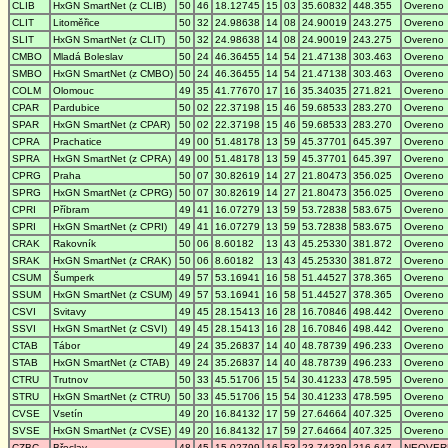
CLIB
HxGN SmartNet (z CLIB)
50
46
18.12745
15
03
35.60832
448.355
Overeno
CLIT
Litoměřice
50
32
24.98638
14
08
24.90019
243.275
Overeno
SLIT
HxGN SmartNet (z CLIT)
50
32
24.98638
14
08
24.90019
243.275
Overeno
CMBO
Mladá Boleslav
50
24
46.36455
14
54
21.47138
303.463
Overeno
SMBO
HxGN SmartNet (z CMBO)
50
24
46.36455
14
54
21.47138
303.463
Overeno
COLM
Olomouc
49
35
41.77670
17
16
35.34035
271.821
Overeno
CPAR
Pardubice
50
02
22.37198
15
46
59.68533
283.270
Overeno
SPAR
HxGN SmartNet (z CPAR)
50
02
22.37198
15
46
59.68533
283.270
Overeno
CPRA
Prachatice
49
00
51.48178
13
59
45.37701
645.397
Overeno
SPRA
HxGN SmartNet (z CPRA)
49
00
51.48178
13
59
45.37701
645.397
Overeno
CPRG
Praha
50
07
30.82619
14
27
21.80473
356.025
Overeno
SPRG
HxGN SmartNet (z CPRG)
50
07
30.82619
14
27
21.80473
356.025
Overeno
CPRI
Příbram
49
41
16.07279
13
59
53.72838
583.675
Overeno
SPRI
HxGN SmartNet (z CPRI)
49
41
16.07279
13
59
53.72838
583.675
Overeno
CRAK
Rakovník
50
06
8.60182
13
43
45.25330
381.872
Overeno
SRAK
HxGN SmartNet (z CRAK)
50
06
8.60182
13
43
45.25330
381.872
Overeno
CSUM
Šumperk
49
57
53.16941
16
58
51.44527
378.365
Overeno
SSUM
HxGN SmartNet (z CSUM)
49
57
53.16941
16
58
51.44527
378.365
Overeno
CSVI
Svitavy
49
45
28.15413
16
28
16.70846
498.442
Overeno
SSVI
HxGN SmartNet (z CSVI)
49
45
28.15413
16
28
16.70846
498.442
Overeno
CTAB
Tábor
49
24
35.26837
14
40
48.78739
496.233
Overeno
STAB
HxGN SmartNet (z CTAB)
49
24
35.26837
14
40
48.78739
496.233
Overeno
CTRU
Trutnov
50
33
45.51706
15
54
30.41233
478.595
Overeno
STRU
HxGN SmartNet (z CTRU)
50
33
45.51706
15
54
30.41233
478.595
Overeno
CVSE
Vsetín
49
20
16.84132
17
59
27.64664
407.325
Overeno
SVSE
HxGN SmartNet (z CVSE)
49
20
16.84132
17
59
27.64664
407.325
Overeno
CZBC
Břeclav
48
45
15.02799
16
53
23.74339
216.647
NEOVER