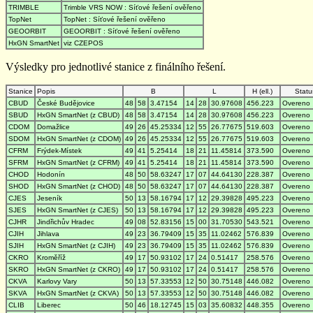
TRIMBLE
Trimble VRS NOW : Síťové řešení ověřeno
TopNet
TopNet : Síťové řešení ověřeno
GEOORBIT
GEOORBIT : Síťové řešení ověřeno
HxGN SmartNet
viz CZEPOS
Výsledky pro jednotlivé stanice z finálního řešení.
Stanice
Popis
B
L
H (ell.)
Statu
CBUD
České Budějovice
48
58
3.47154
14
28
30.97608
456.223
Overeno
SBUD
HxGN SmartNet (z CBUD)
48
58
3.47154
14
28
30.97608
456.223
Overeno
CDOM
Domažlice
49
26
45.25334
12
55
26.77675
519.603
Overeno
SDOM
HxGN SmartNet (z CDOM)
49
26
45.25334
12
55
26.77675
519.603
Overeno
CFRM
Frýdek-Místek
49
41
5.25414
18
21
11.45814
373.590
Overeno
SFRM
HxGN SmartNet (z CFRM)
49
41
5.25414
18
21
11.45814
373.590
Overeno
CHOD
Hodonín
48
50
58.63247
17
07
44.64130
228.387
Overeno
SHOD
HxGN SmartNet (z CHOD)
48
50
58.63247
17
07
44.64130
228.387
Overeno
CJES
Jeseník
50
13
58.16794
17
12
29.39828
495.223
Overeno
SJES
HxGN SmartNet (z CJES)
50
13
58.16794
17
12
29.39828
495.223
Overeno
CJHR
Jindřichův Hradec
49
08
52.83156
15
00
31.70530
543.521
Overeno
CJIH
Jihlava
49
23
36.79409
15
35
11.02462
576.839
Overeno
SJIH
HxGN SmartNet (z CJIH)
49
23
36.79409
15
35
11.02462
576.839
Overeno
CKRO
Kroměříž
49
17
50.93102
17
24
0.51417
258.576
Overeno
SKRO
HxGN SmartNet (z CKRO)
49
17
50.93102
17
24
0.51417
258.576
Overeno
CKVA
Karlovy Vary
50
13
57.33553
12
50
30.75148
446.082
Overeno
SKVA
HxGN SmartNet (z CKVA)
50
13
57.33553
12
50
30.75148
446.082
Overeno
CLIB
Liberec
50
46
18.12745
15
03
35.60832
448.355
Overeno