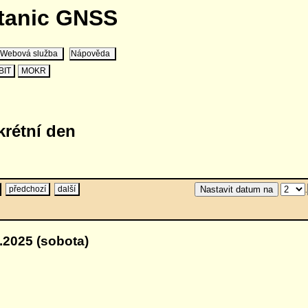
stanic GNSS
Webová služba
Nápověda
BIT
MOKR
krétní den
předchozí
další
.
.2025 (sobota)