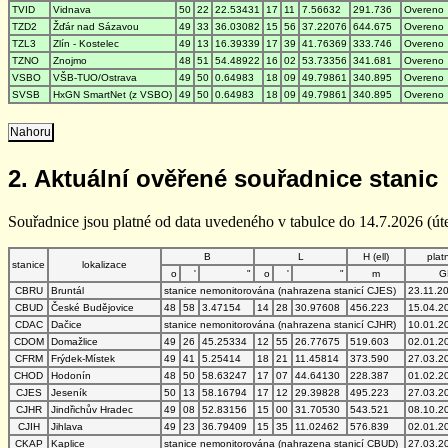
TVID
Vidnava
50
22
22.53431
17
11
7.56632
291.736
Overeno
TZD2
Žďár nad Sázavou
49
33
36.03082
15
56
37.22076
644.675
Overeno
TZL3
Zlín - Kostelec
49
13
16.39339
17
39
41.76369
333.746
Overeno
TZNO
Znojmo
48
51
54.48922
16
02
53.73356
341.681
Overeno
VSBO
VŠB-TUO/Ostrava
49
50
0.64983
18
09
49.79861
340.895
Overeno
SVSB
HxGN SmartNet (z VSBO)
49
50
0.64983
18
09
49.79861
340.895
Overeno
Nahoru
2. Aktuální ověřené souřadnice stanic
Souřadnice jsou platné od data uvedeného v tabulce do 14.7.2026 (úte
B
L
H (ell)
plat
stanice
lokalizace
o
'
"
o
'
"
m
G
CBRU
Bruntál
stanice nemonitorována (nahrazena stanicí CJES)
23.11.2
CBUD
České Budějovice
48
58
3.47154
14
28
30.97608
456.223
15.04.2
CDAC
Dačice
stanice nemonitorována (nahrazena stanicí CJHR)
10.01.2
CDOM
Domažlice
49
26
45.25334
12
55
26.77675
519.603
02.01.2
CFRM
Frýdek-Místek
49
41
5.25414
18
21
11.45814
373.590
27.03.2
CHOD
Hodonín
48
50
58.63247
17
07
44.64130
228.387
01.02.2
CJES
Jeseník
50
13
58.16794
17
12
29.39828
495.223
27.03.2
CJHR
Jindřichův Hradec
49
08
52.83156
15
00
31.70530
543.521
08.10.2
CJIH
Jihlava
49
23
36.79409
15
35
11.02462
576.839
02.01.2
CKAP
Kaplice
stanice nemonitorována (nahrazena stanicí CBUD)
27.03.2