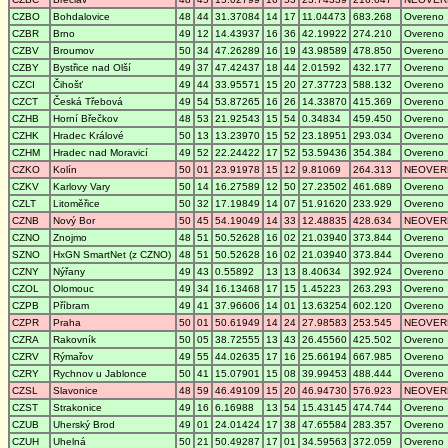
CZBO
Bohdalovice
48
44
31.37084
14
17
11.04473
683.268
Overeno
CZBR
Brno
49
12
14.43937
16
36
42.19922
274.210
Overeno
CZBV
Broumov
50
34
47.26289
16
19
43.98589
478.850
Overeno
CZBY
Bystřice nad Olší
49
37
47.42437
18
44
2.01592
432.177
Overeno
CZCI
Čihošť
49
44
33.95571
15
20
27.37723
588.132
Overeno
CZCT
Česká Třebová
49
54
53.87265
16
26
14.33870
415.369
Overeno
CZHB
Horní Břečkov
48
53
21.92543
15
54
0.34834
459.450
Overeno
CZHK
Hradec Králové
50
13
13.23970
15
52
23.18951
293.034
Overeno
CZHM
Hradec nad Moravicí
49
52
22.24422
17
52
53.59436
354.384
Overeno
CZKO
Kolín
50
01
23.91978
15
12
9.81069
264.313
NEOVER
CZKV
Karlovy Vary
50
14
16.27589
12
50
27.23502
461.689
Overeno
CZLT
Litoměřice
50
32
17.19849
14
07
51.91620
233.929
Overeno
CZNB
Nový Bor
50
45
54.19049
14
33
12.48835
428.634
NEOVER
CZNO
Znojmo
48
51
50.52628
16
02
21.03940
373.844
Overeno
SZNO
HxGN SmartNet (z CZNO)
48
51
50.52628
16
02
21.03940
373.844
Overeno
CZNY
Nýřany
49
43
0.55892
13
13
8.40634
392.924
Overeno
CZOL
Olomouc
49
34
16.13468
17
15
1.45223
263.293
Overeno
CZPB
Příbram
49
41
37.96606
14
01
13.63254
602.120
Overeno
CZPR
Praha
50
01
50.61949
14
24
27.98583
253.545
NEOVER
CZRA
Rakovník
50
05
38.72555
13
43
26.45560
425.502
Overeno
CZRV
Rýmařov
49
55
44.02635
17
16
25.66194
667.985
Overeno
CZRY
Rychnov u Jablonce
50
41
15.07901
15
08
39.99453
488.444
Overeno
CZSL
Slavonice
48
59
46.49109
15
20
46.94730
576.923
NEOVER
CZST
Strakonice
49
16
6.16988
13
54
15.43145
474.744
Overeno
CZUB
Uherský Brod
49
01
24.01424
17
38
47.65584
283.357
Overeno
CZUH
Uhelná
50
21
50.49287
17
01
34.59563
372.059
Overeno