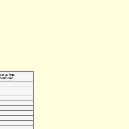
asová řada
souřadnic