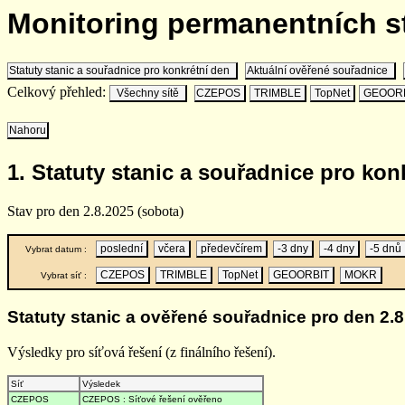
Monitoring permanentních 
Statuty stanic a souřadnice pro konkrétní den
Aktuální ověřené souřadnice
Celkový přehled:
Všechny sítě
CZEPOS
TRIMBLE
TopNet
GEOOR
Nahoru
1. Statuty stanic a souřadnice pro kon
Stav pro den 2.8.2025 (sobota)
poslední
včera
předevčírem
-3 dny
-4 dny
-5 dnů
Vybrat datum :
CZEPOS
TRIMBLE
TopNet
GEOORBIT
MOKR
Vybrat síť :
Statuty stanic a ověřené souřadnice pro den 2.8
Výsledky pro síťová řešení (z finálního řešení).
Síť
Výsledek
CZEPOS
CZEPOS : Síťové řešení ověřeno