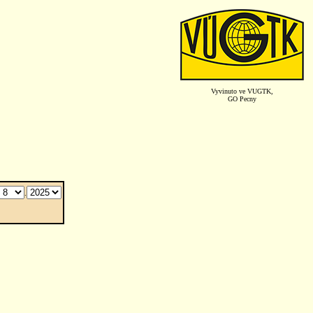
Vyvinuto ve VUGTK,
GO Pecny
.