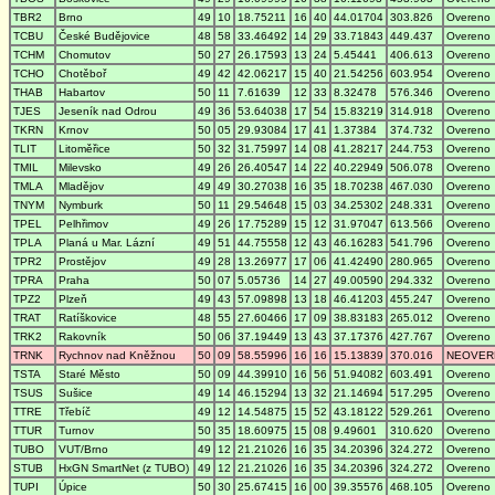
TBR2
Brno
49
10
18.75211
16
40
44.01704
303.826
Overeno
TCBU
České Budějovice
48
58
33.46492
14
29
33.71843
449.437
Overeno
TCHM
Chomutov
50
27
26.17593
13
24
5.45441
406.613
Overeno
TCHO
Chotěboř
49
42
42.06217
15
40
21.54256
603.954
Overeno
THAB
Habartov
50
11
7.61639
12
33
8.32478
576.346
Overeno
TJES
Jeseník nad Odrou
49
36
53.64038
17
54
15.83219
314.918
Overeno
TKRN
Krnov
50
05
29.93084
17
41
1.37384
374.732
Overeno
TLIT
Litoměřice
50
32
31.75997
14
08
41.28217
244.753
Overeno
TMIL
Milevsko
49
26
26.40547
14
22
40.22949
506.078
Overeno
TMLA
Mladějov
49
49
30.27038
16
35
18.70238
467.030
Overeno
TNYM
Nymburk
50
11
29.54648
15
03
34.25302
248.331
Overeno
TPEL
Pelhřimov
49
26
17.75289
15
12
31.97047
613.566
Overeno
TPLA
Planá u Mar. Lázní
49
51
44.75558
12
43
46.16283
541.796
Overeno
TPR2
Prostějov
49
28
13.26977
17
06
41.42490
280.965
Overeno
TPRA
Praha
50
07
5.05736
14
27
49.00590
294.332
Overeno
TPZ2
Plzeň
49
43
57.09898
13
18
46.41203
455.247
Overeno
TRAT
Ratíškovice
48
55
27.60466
17
09
38.83183
265.012
Overeno
TRK2
Rakovník
50
06
37.19449
13
43
37.17376
427.767
Overeno
TRNK
Rychnov nad Kněžnou
50
09
58.55996
16
16
15.13839
370.016
NEOVER
TSTA
Staré Město
50
09
44.39910
16
56
51.94082
603.491
Overeno
TSUS
Sušice
49
14
46.15294
13
32
21.14694
517.295
Overeno
TTRE
Třebíč
49
12
14.54875
15
52
43.18122
529.261
Overeno
TTUR
Turnov
50
35
18.60975
15
08
9.49601
310.620
Overeno
TUBO
VUT/Brno
49
12
21.21026
16
35
34.20396
324.272
Overeno
STUB
HxGN SmartNet (z TUBO)
49
12
21.21026
16
35
34.20396
324.272
Overeno
TUPI
Úpice
50
30
25.67415
16
00
39.35576
468.105
Overeno