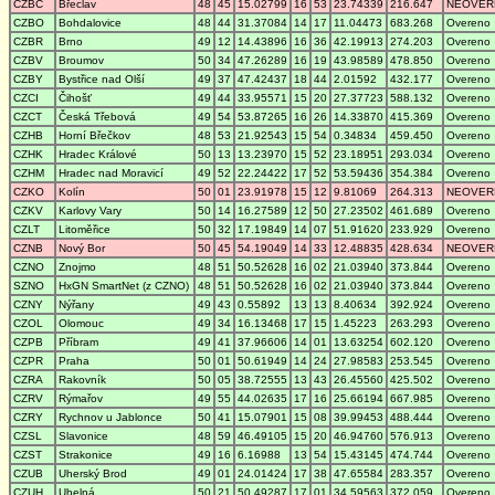
CZBC
Břeclav
48
45
15.02799
16
53
23.74339
216.647
NEOVER
CZBO
Bohdalovice
48
44
31.37084
14
17
11.04473
683.268
Overeno
CZBR
Brno
49
12
14.43896
16
36
42.19913
274.203
Overeno
CZBV
Broumov
50
34
47.26289
16
19
43.98589
478.850
Overeno
CZBY
Bystřice nad Olší
49
37
47.42437
18
44
2.01592
432.177
Overeno
CZCI
Čihošť
49
44
33.95571
15
20
27.37723
588.132
Overeno
CZCT
Česká Třebová
49
54
53.87265
16
26
14.33870
415.369
Overeno
CZHB
Horní Břečkov
48
53
21.92543
15
54
0.34834
459.450
Overeno
CZHK
Hradec Králové
50
13
13.23970
15
52
23.18951
293.034
Overeno
CZHM
Hradec nad Moravicí
49
52
22.24422
17
52
53.59436
354.384
Overeno
CZKO
Kolín
50
01
23.91978
15
12
9.81069
264.313
NEOVER
CZKV
Karlovy Vary
50
14
16.27589
12
50
27.23502
461.689
Overeno
CZLT
Litoměřice
50
32
17.19849
14
07
51.91620
233.929
Overeno
CZNB
Nový Bor
50
45
54.19049
14
33
12.48835
428.634
NEOVER
CZNO
Znojmo
48
51
50.52628
16
02
21.03940
373.844
Overeno
SZNO
HxGN SmartNet (z CZNO)
48
51
50.52628
16
02
21.03940
373.844
Overeno
CZNY
Nýřany
49
43
0.55892
13
13
8.40634
392.924
Overeno
CZOL
Olomouc
49
34
16.13468
17
15
1.45223
263.293
Overeno
CZPB
Příbram
49
41
37.96606
14
01
13.63254
602.120
Overeno
CZPR
Praha
50
01
50.61949
14
24
27.98583
253.545
Overeno
CZRA
Rakovník
50
05
38.72555
13
43
26.45560
425.502
Overeno
CZRV
Rýmařov
49
55
44.02635
17
16
25.66194
667.985
Overeno
CZRY
Rychnov u Jablonce
50
41
15.07901
15
08
39.99453
488.444
Overeno
CZSL
Slavonice
48
59
46.49105
15
20
46.94760
576.913
Overeno
CZST
Strakonice
49
16
6.16988
13
54
15.43145
474.744
Overeno
CZUB
Uherský Brod
49
01
24.01424
17
38
47.65584
283.357
Overeno
CZUH
Uhelná
50
21
50.49287
17
01
34.59563
372.059
Overeno