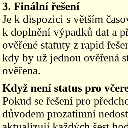
3. Finální řešení
Je k dispozici s větším ča
k doplnění výpadků dat a př
ověřené statuty z rapid řeše
kdy by už jednou ověřená st
ověřena.
Když není status pro včere
Pokud se řešení pro předch
důvodem prozatimní nedostup
aktualizují každých šest h