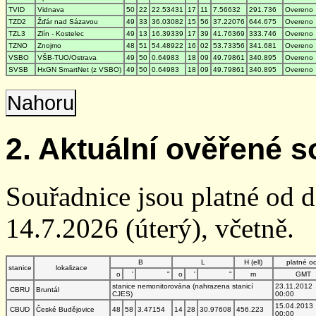
TVID
Vidnava
50
22
22.53431
17
11
7.56632
291.736
Overeno
TZD2
Žďár nad Sázavou
49
33
36.03082
15
56
37.22076
644.675
Overeno
TZL3
Zlín - Kostelec
49
13
16.39339
17
39
41.76369
333.746
Overeno
TZNO
Znojmo
48
51
54.48922
16
02
53.73356
341.681
Overeno
VSBO
VŠB-TUO/Ostrava
49
50
0.64983
18
09
49.79861
340.895
Overeno
SVSB
HxGN SmartNet (z VSBO)
49
50
0.64983
18
09
49.79861
340.895
Overeno
Nahoru
2. Aktuální ověřené s
Souřadnice jsou platné od 
14.7.2026 (úterý), včetně.
B
L
H (ell)
platné o
stanice
lokalizace
o
'
"
o
'
"
m
GMT
stanice nemonitorována (nahrazena stanicí
23.11.2012
CBRU
Bruntál
CJES)
00:00
15.04.2013
CBUD
České Budějovice
48
58
3.47154
14
28
30.97608
456.223
00:00