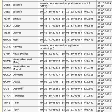
stanice nemonitorována (nahrazena stanicí
27.10.2019
GJES
Jeseník
GJE2)
00:00
23.06.2024
GJE2
Jeseník
50
14
38.56897
17
12
52.42692
465.740
00:00
28.06.2020
GJIH
Jihlava
49
23
37.32932
15
35
58.05242
559.598
00:00
22.03.2026
GLED
GLED
49
41
27.01216
15
16
33.37265
461.536
00:00
20.06.2021
GLIB
Liberec
50
46
15.22493
15
03
16.65384
431.399
00:00
23.06.2024
GMOS
Most
50
29
41.92265
13
38
59.69067
403.441
00:00
stanice nemonitorována (vyřazena z
30.04.2023
GMPL
Rokytno
monitoringu)
00:00
03.07.2022
GNBY
Nová Bystřice
49
01
8.38142
15
05
39.56848
648.030
00:00
Nové Město nad
20.06.2021
GNME
50
21
35.68045
16
09
12.57988
431.348
Metuj
00:00
Nové Město na
20.06.2021
GNMO
49
33
13.62272
16
04
14.83374
649.756
Moravě
00:00
22.06.2025
GOLO
Olomouc
49
37
43.50427
17
24
16.86319
334.315
00:00
18.03.2018
GOPV
Opava
49
56
9.34008
17
53
56.39962
316.565
00:00
20.06.2021
GOST
Ostroměř
50
22
36.15281
15
32
35.08948
320.509
00:00
20.06.2021
GPAR
Pardubice
50
02
35.77583
15
44
3.29965
270.657
00:00
22.06.2025
GPIS
Písek
49
18
19.98830
14
08
58.63972
441.482
00:00
18.03.2018
GPLZ
Plzeň
49
42
42.68992
13
22
51.49877
403.420
00:00