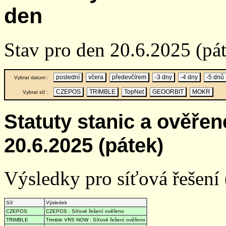
den
Stav pro den 20.6.2025 (pá
poslední
včera
předevčírem
-3 dny
-4 dny
-5 dnů
Vybrat datum :
CZEPOS
TRIMBLE
TopNet
GEOORBIT
MOKR
Vybrat síť :
Statuty stanic a ověře
20.6.2025 (pátek)
Výsledky pro síťová řešení (
Síť
Výsledek
CZEPOS
CZEPOS : Síťové řešení ověřeno
TRIMBLE
Trimble VRS NOW : Síťové řešení ověřeno