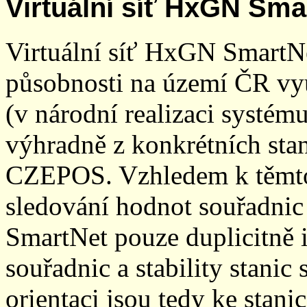
Virtuální síť HxGN Sma
Virtuální síť HxGN SmartN
působnosti na území ČR vyu
(v národní realizaci systé
výhradně z konkrétních stani
CZEPOS. Vzhledem k těmto
sledování hodnot souřadnic 
SmartNet pouze duplicitně
souřadnic a stability stani
orientaci jsou tedy ke sta