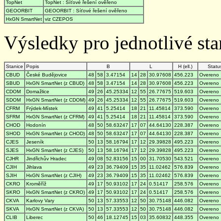
TopNet
TopNet : Síťové řešení ověřeno
GEOORBIT
GEOORBIT : Síťové řešení ověřeno
HxGN SmartNet
viz CZEPOS
Výsledky pro jednotlivé stan
Stanice
Popis
B
L
H (ell.)
Statu
CBUD
České Budějovice
48
58
3.47154
14
28
30.97608
456.223
Overeno
SBUD
HxGN SmartNet (z CBUD)
48
58
3.47154
14
28
30.97608
456.223
Overeno
CDOM
Domažlice
49
26
45.25334
12
55
26.77675
519.603
Overeno
SDOM
HxGN SmartNet (z CDOM)
49
26
45.25334
12
55
26.77675
519.603
Overeno
CFRM
Frýdek-Místek
49
41
5.25414
18
21
11.45814
373.590
Overeno
SFRM
HxGN SmartNet (z CFRM)
49
41
5.25414
18
21
11.45814
373.590
Overeno
CHOD
Hodonín
48
50
58.63247
17
07
44.64130
228.387
Overeno
SHOD
HxGN SmartNet (z CHOD)
48
50
58.63247
17
07
44.64130
228.387
Overeno
CJES
Jeseník
50
13
58.16794
17
12
29.39828
495.223
Overeno
SJES
HxGN SmartNet (z CJES)
50
13
58.16794
17
12
29.39828
495.223
Overeno
CJHR
Jindřichův Hradec
49
08
52.83156
15
00
31.70530
543.521
Overeno
CJIH
Jihlava
49
23
36.79409
15
35
11.02462
576.839
Overeno
SJIH
HxGN SmartNet (z CJIH)
49
23
36.79409
15
35
11.02462
576.839
Overeno
CKRO
Kroměříž
49
17
50.93102
17
24
0.51417
258.576
Overeno
SKRO
HxGN SmartNet (z CKRO)
49
17
50.93102
17
24
0.51417
258.576
Overeno
CKVA
Karlovy Vary
50
13
57.33553
12
50
30.75148
446.082
Overeno
SKVA
HxGN SmartNet (z CKVA)
50
13
57.33553
12
50
30.75148
446.082
Overeno
CLIB
Liberec
50
46
18.12745
15
03
35.60832
448.355
Overeno