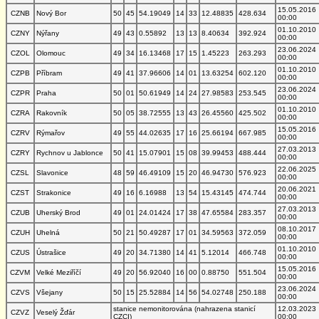
15.05.2016
CZNB
Nový Bor
50
45
54.19049
14
33
12.48835
428.634
00:00
01.10.2010
CZNY
Nýřany
49
43
0.55892
13
13
8.40634
392.924
00:00
23.06.2024
CZOL
Olomouc
49
34
16.13468
17
15
1.45223
263.293
00:00
01.10.2010
CZPB
Příbram
49
41
37.96606
14
01
13.63254
602.120
00:00
23.06.2024
CZPR
Praha
50
01
50.61949
14
24
27.98583
253.545
00:00
01.10.2010
CZRA
Rakovník
50
05
38.72555
13
43
26.45560
425.502
00:00
15.05.2016
CZRV
Rýmařov
49
55
44.02635
17
16
25.66194
667.985
00:00
27.03.2013
CZRY
Rychnov u Jablonce
50
41
15.07901
15
08
39.99453
488.444
00:00
22.06.2025
CZSL
Slavonice
48
59
46.49109
15
20
46.94730
576.923
00:00
20.06.2021
CZST
Strakonice
49
16
6.16988
13
54
15.43145
474.744
00:00
27.03.2013
CZUB
Uherský Brod
49
01
24.01424
17
38
47.65584
283.357
00:00
08.10.2017
CZUH
Uhelná
50
21
50.49287
17
01
34.59563
372.059
00:00
01.10.2010
CZUS
Ústrašice
49
20
34.71380
14
41
5.12014
466.748
00:00
15.05.2016
CZVM
Velké Meziříčí
49
20
56.92040
16
00
0.88750
551.504
00:00
23.06.2024
CZVS
Všejany
50
15
25.52884
14
56
54.02748
250.188
00:00
stanice nemonitorována (nahrazena stanicí
12.03.2023
CZVZ
Veselý Žďár
CZCI)
00:00