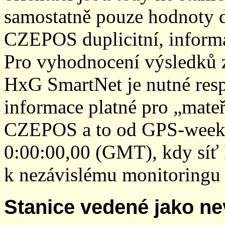
samostatně pouze hodnoty den
CZEPOS duplicitní, inform
Pro vyhodnocení výsledků z
HxG SmartNet je nutné resp
informace platné pro „mateř
CZEPOS a to od GPS-week 2
0:00:00,00 (GMT), kdy sí
k nezávislému monitoringu 
Stanice vedené jako ne