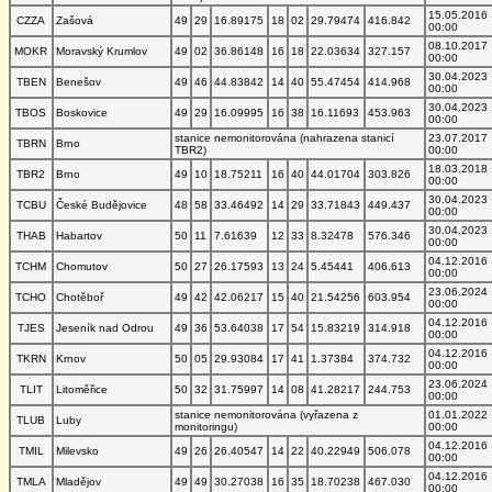
15.05.2016
CZZA
Zašová
49
29
16.89175
18
02
29.79474
416.842
00:00
08.10.2017
MOKR
Moravský Krumlov
49
02
36.86148
16
18
22.03634
327.157
00:00
30.04.2023
TBEN
Benešov
49
46
44.83842
14
40
55.47454
414.968
00:00
30.04.2023
TBOS
Boskovice
49
29
16.09995
16
38
16.11693
453.963
00:00
stanice nemonitorována (nahrazena stanicí
23.07.2017
TBRN
Brno
TBR2)
00:00
18.03.2018
TBR2
Brno
49
10
18.75211
16
40
44.01704
303.826
00:00
30.04.2023
TCBU
České Budějovice
48
58
33.46492
14
29
33.71843
449.437
00:00
30.04.2023
THAB
Habartov
50
11
7.61639
12
33
8.32478
576.346
00:00
04.12.2016
TCHM
Chomutov
50
27
26.17593
13
24
5.45441
406.613
00:00
23.06.2024
TCHO
Chotěboř
49
42
42.06217
15
40
21.54256
603.954
00:00
04.12.2016
TJES
Jeseník nad Odrou
49
36
53.64038
17
54
15.83219
314.918
00:00
04.12.2016
TKRN
Krnov
50
05
29.93084
17
41
1.37384
374.732
00:00
23.06.2024
TLIT
Litoměřice
50
32
31.75997
14
08
41.28217
244.753
00:00
stanice nemonitorována (vyřazena z
01.01.2022
TLUB
Luby
monitoringu)
00:00
04.12.2016
TMIL
Milevsko
49
26
26.40547
14
22
40.22949
506.078
00:00
04.12.2016
TMLA
Mladějov
49
49
30.27038
16
35
18.70238
467.030
00:00