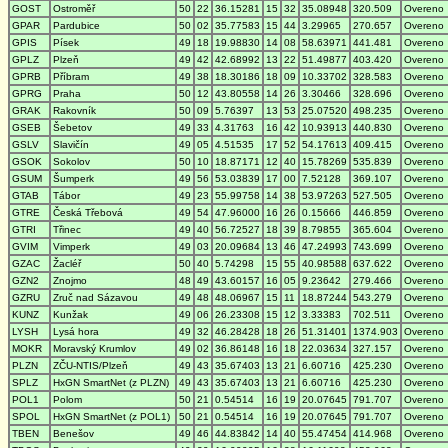
GOST
Ostroměř
50
22
36.15281
15
32
35.08948
320.509
Overeno
GPAR
Pardubice
50
02
35.77583
15
44
3.29965
270.657
Overeno
GPIS
Písek
49
18
19.98830
14
08
58.63971
441.481
Overeno
GPLZ
Plzeň
49
42
42.68992
13
22
51.49877
403.420
Overeno
GPRB
Příbram
49
38
18.30186
18
09
10.33702
328.583
Overeno
GPRG
Praha
50
12
43.80558
14
26
3.30466
328.696
Overeno
GRAK
Rakovník
50
09
5.76397
13
53
25.07520
498.235
Overeno
GSEB
Šebetov
49
33
4.31763
16
42
10.93913
440.830
Overeno
GSLV
Slavičín
49
05
4.51535
17
52
54.17613
409.415
Overeno
GSOK
Sokolov
50
10
18.87171
12
40
15.78269
535.839
Overeno
GSUM
Šumperk
49
56
53.03839
17
00
7.52128
369.107
Overeno
GTAB
Tábor
49
23
55.99758
14
38
53.97263
527.505
Overeno
GTRE
Česká Třebová
49
54
47.96000
16
26
0.15666
446.859
Overeno
GTRI
Třinec
49
40
56.72527
18
39
8.79855
365.604
Overeno
GVIM
Vimperk
49
03
20.09684
13
46
47.24993
743.699
Overeno
GZAC
Žacléř
50
40
5.74298
15
55
40.98588
637.622
Overeno
GZN2
Znojmo
48
49
43.60157
16
05
9.23642
279.466
Overeno
GZRU
Zruč nad Sázavou
49
48
48.06967
15
11
18.87244
543.279
Overeno
KUNZ
Kunžak
49
06
26.23308
15
12
3.33383
702.511
Overeno
LYSH
Lysá hora
49
32
46.28428
18
26
51.31401
1374.903
Overeno
MOKR
Moravský Krumlov
49
02
36.86148
16
18
22.03634
327.157
Overeno
PLZN
ZČU-NTIS/Plzeň
49
43
35.67403
13
21
6.60716
425.230
Overeno
SPLZ
HxGN SmartNet (z PLZN)
49
43
35.67403
13
21
6.60716
425.230
Overeno
POL1
Polom
50
21
0.54514
16
19
20.07645
791.707
Overeno
SPOL
HxGN SmartNet (z POL1)
50
21
0.54514
16
19
20.07645
791.707
Overeno
TBEN
Benešov
49
46
44.83842
14
40
55.47454
414.968
Overeno