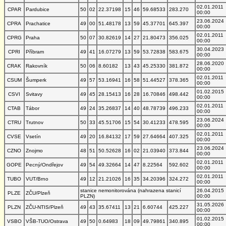
02.01.2011
CPAR
Pardubice
50
02
22.37198
15
46
59.68533
283.270
00:00
23.06.2024
CPRA
Prachatice
49
00
51.48178
13
59
45.37701
645.397
00:00
02.01.2011
CPRG
Praha
50
07
30.82619
14
27
21.80473
356.025
00:00
30.04.2023
CPRI
Příbram
49
41
16.07279
13
59
53.72838
583.675
00:00
28.06.2020
CRAK
Rakovník
50
06
8.60182
13
43
45.25330
381.872
00:00
02.01.2011
CSUM
Šumperk
49
57
53.16941
16
58
51.44527
378.365
00:00
01.02.2015
CSVI
Svitavy
49
45
28.15413
16
28
16.70846
498.442
00:00
02.01.2011
CTAB
Tábor
49
24
35.26837
14
40
48.78739
496.233
00:00
23.06.2024
CTRU
Trutnov
50
33
45.51706
15
54
30.41233
478.595
00:00
02.01.2011
CVSE
Vsetín
49
20
16.84132
17
59
27.64664
407.325
00:00
23.06.2024
CZNO
Znojmo
48
51
50.52628
16
02
21.03940
373.844
00:00
02.01.2011
GOPE
Pecný/Ondřejov
49
54
49.32664
14
47
8.22564
592.602
00:00
02.01.2011
TUBO
VUT/Brno
49
12
21.21026
16
35
34.20396
324.272
00:00
stanice nemonitorována (nahrazena stanicí
26.04.2015
PLZE
ZČU/Plzeň
PLZN)
00:00
31.05.2026
PLZN
ZČU-NTIS/Plzeň
49
43
35.67411
13
21
6.60744
425.227
00:00
01.02.2015
VSBO
VŠB-TUO/Ostrava
49
50
0.64983
18
09
49.79861
340.895
00:00