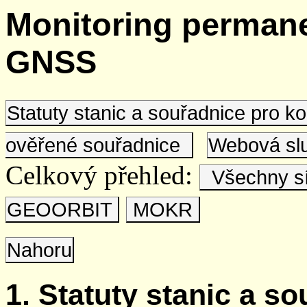
Monitoring permane
GNSS
Statuty stanic a souřadnice pro 
ověřené souřadnice
Webová s
Celkový přehled:
Všechny s
GEOORBIT
MOKR
Nahoru
1. Statuty stanic a s