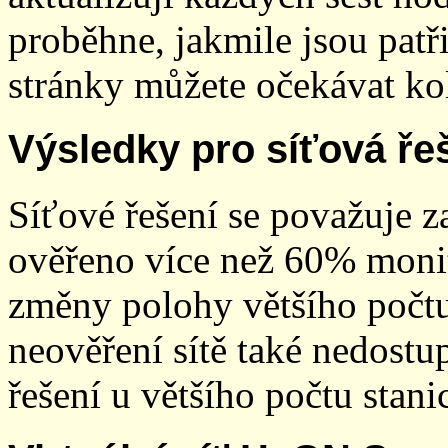
proběhne, jakmile jsou patř
stránky můžete očekávat kol
Výsledky pro síťová ře
Síťové řešení se považuje z
ověřeno více než 60% monit
změny polohy většího počt
neověření sítě také nedostu
řešení u většího počtu stani