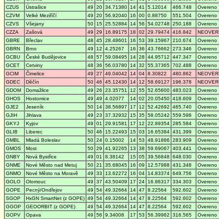
CZUS
Ústrašice
49
20
34.71380
14
41
5.12014
466.748
Overeno
CZVM
Velké Meziříčí
49
20
56.92040
16
00
0.88750
551.504
Overeno
CZVS
Všejany
50
15
25.52884
14
56
54.02748
250.188
Overeno
CZZA
Zašová
49
29
16.89175
18
02
29.79474
416.842
NEOVER
GBRE
Břeclav
48
45
28.48601
16
53
39.15967
210.674
Overeno
GBRN
Brno
49
12
4.25267
16
36
43.76662
273.346
Overeno
GCBU
České Budějovice
48
57
59.08495
14
28
44.95712
447.347
Overeno
GCET
Cetviny
48
36
56.03780
14
32
55.37365
702.488
Overeno
GCIM
Čimelice
49
27
49.04042
14
04
8.30822
480.862
NEOVER
GDEC
Děčín
50
46
45.12430
14
12
58.69127
196.378
NEOVER
GDOM
Domažlice
49
26
23.35751
12
55
52.65600
483.023
Overeno
GHOS
Hostomice
49
49
4.02077
14
02
20.05450
418.609
Overeno
GJE2
Jeseník
50
14
38.56897
17
12
52.42692
465.740
Overeno
GJIH
Jihlava
49
23
37.32932
15
35
58.05242
559.598
Overeno
GKYJ
Kyjov
49
01
29.91581
17
12
22.89354
285.584
Overeno
GLIB
Liberec
50
46
15.22493
15
03
16.65384
431.399
Overeno
GMBL
Mladá Boleslav
50
24
0.15002
14
53
48.91886
283.909
Overeno
GMOS
Most
50
29
41.92265
13
38
59.69067
403.441
Overeno
GNBY
Nová Bystřice
49
01
8.38142
15
05
39.56848
648.030
Overeno
GNME
Nové Město nad Metuj
50
21
35.68045
16
09
12.57988
431.348
Overeno
GNMO
Nové Město na Moravě
49
33
13.62272
16
04
14.83374
649.756
Overeno
GOLO
Olomouc
49
37
43.50409
17
24
16.86317
334.303
Overeno
GOPE
Pecný/Ondřejov
49
54
49.32664
14
47
8.22564
592.602
Overeno
SGOP
HxGN SmartNet (z GOPE)
49
54
49.32664
14
47
8.22564
592.602
Overeno
GGOP
GEOORBIT (z GOPE)
49
54
49.32664
14
47
8.22564
592.602
Overeno
GOPV
Opava
49
56
9.34008
17
53
56.39962
316.565
Overeno