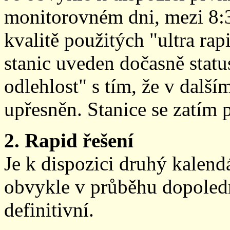
monitorovném dni, mezi 8:
kvalitě použitých "ultra ra
stanic uveden dočasně stat
odlehlost" s tím, že v další
upřesněn. Stanice se zatím
2. Rapid řešení
Je k dispozici druhý kalen
obvykle v průběhu dopoledne
definitivní.