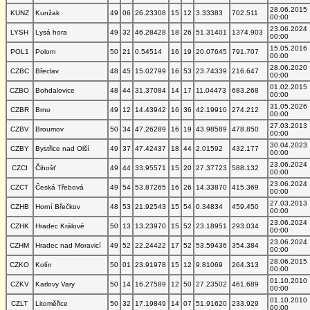
28.06.2015
KUNZ
Kunžak
49
06
26.23308
15
12
3.33383
702.511
00:00
23.06.2024
LYSH
Lysá hora
49
32
46.28428
18
26
51.31401
1374.903
00:00
15.05.2016
POL1
Polom
50
21
0.54514
16
19
20.07645
791.707
00:00
28.06.2020
CZBC
Břeclav
48
45
15.02799
16
53
23.74339
216.647
00:00
01.02.2015
CZBO
Bohdalovice
48
44
31.37084
14
17
11.04473
683.268
00:00
31.05.2026
CZBR
Brno
49
12
14.43942
16
36
42.19910
274.212
00:00
27.03.2013
CZBV
Broumov
50
34
47.26289
16
19
43.98589
478.850
00:00
30.04.2023
CZBY
Bystřice nad Olší
49
37
47.42437
18
44
2.01592
432.177
00:00
23.06.2024
CZCI
Čihošť
49
44
33.95571
15
20
27.37723
588.132
00:00
23.06.2024
CZCT
Česká Třebová
49
54
53.87265
16
26
14.33870
415.369
00:00
27.03.2013
CZHB
Horní Břečkov
48
53
21.92543
15
54
0.34834
459.450
00:00
23.06.2024
CZHK
Hradec Králové
50
13
13.23970
15
52
23.18951
293.034
00:00
23.06.2024
CZHM
Hradec nad Moravicí
49
52
22.24422
17
52
53.59436
354.384
00:00
28.06.2015
CZKO
Kolín
50
01
23.91978
15
12
9.81069
264.313
00:00
01.10.2010
CZKV
Karlovy Vary
50
14
16.27589
12
50
27.23502
461.689
00:00
01.10.2010
CZLT
Litoměřice
50
32
17.19849
14
07
51.91620
233.929
00:00