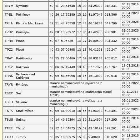
04.12.2016
TNYM
Nymburk
50
11
29.54648
15
03
34.25302
248.331
00:00
30.04.2023
TPEL
Pelhřimov
49
26
17.75289
15
12
31.97047
613.566
00:00
22.06.2025
TPLA
Planá u Mar. Lázní
49
51
44.75558
12
43
46.16283
541.796
00:00
31.05.2026
TPR2
Prostějov
49
28
13.26972
17
06
41.42488
280.981
00:00
04.12.2016
TPRA
Praha
50
07
5.05736
14
27
49.00590
294.332
00:00
22.06.2025
TPZ2
Plzeň
49
43
57.09898
13
18
46.41203
455.247
00:00
04.12.2016
TRAT
Ratíškovice
48
55
27.60466
17
09
38.83183
265.012
00:00
18.03.2018
TRK2
Rakovník
50
06
37.19449
13
43
37.17376
427.767
00:00
Rychnov nad
04.12.2016
TRNK
50
09
58.55996
16
16
15.13839
370.016
Kněžnou
00:00
stanice nemonitorována (vyřazena z
01.01.2022
TRYN
Rynárec
monitoringu)
00:00
stanice nemonitorována (nahrazena stanicí
09.11.2018
TSEC
Seč
TCHO)
00:00
stanice nemonitorována (vyřazena z
01.01.2022
TSLU
Šluknov
monitoringu)
00:00
23.06.2024
TSTA
Staré Město
50
09
44.39910
16
56
51.94082
603.491
00:00
04.12.2016
TSUS
Sušice
49
14
46.15294
13
32
21.14694
517.295
00:00
04.12.2016
TTRE
Třebíč
49
12
14.54875
15
52
43.18122
529.261
00:00
04.12.2016
TTUR
Turnov
50
35
18.60975
15
08
9.49601
310.620
00:00