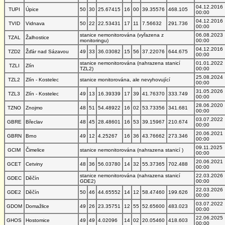
04.12.2016
TUPI
Úpice
50
30
25.67415
16
00
39.35576
468.105
00:00
04.12.2016
TVID
Vidnava
50
22
22.53431
17
11
7.56632
291.736
00:00
stanice nemonitorována (vyřazena z
06.08.2023
TZAL
Žalhostice
monitoringu)
00:00
04.12.2016
TZD2
Žďár nad Sázavou
49
33
36.03082
15
56
37.22076
644.675
00:00
stanice nemonitorována (nahrazena stanicí
01.01.2022
TZLI
Zlín
TZL2)
00:00
25.08.2024
TZL2
Zlín - Kostelec
stanice monitorována, ale nevyhovující
00:00
31.05.2026
TZL3
Zlín - Kostelec
49
13
16.39339
17
39
41.76370
333.749
00:00
28.06.2020
TZNO
Znojmo
48
51
54.48922
16
02
53.73356
341.681
00:00
03.07.2022
GBRE
Břeclav
48
45
28.48601
16
53
39.15967
210.674
00:00
20.06.2021
GBRN
Brno
49
12
4.25267
16
36
43.76662
273.346
00:00
09.11.2025
GCIM
Čimelice
stanice nemonitorována (nahrazena stanicí )
00:00
20.06.2021
GCET
Cetviny
48
36
56.03780
14
32
55.37365
702.488
00:00
stanice nemonitorována (nahrazena stanicí
22.03.2026
GDEC
Děčín
GDE2)
00:00
22.03.2026
GDE2
Děčín
50
46
44.65552
14
12
58.47460
199.626
00:00
03.07.2022
GDOM
Domažlice
49
26
23.35751
12
55
52.65600
483.023
00:00
22.06.2025
GHOS
Hostomice
49
49
4.02096
14
02
20.05460
418.603
00:00