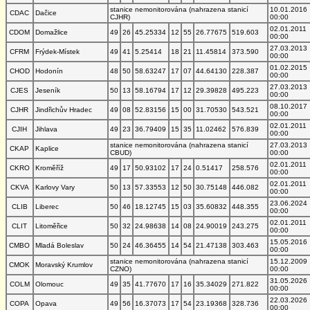
stanice nemonitorována (nahrazena stanicí
10.01.2016
CDAC
Dačice
CJHR)
00:00
02.01.2011
CDOM
Domažlice
49
26
45.25334
12
55
26.77675
519.603
00:00
27.03.2013
CFRM
Frýdek-Místek
49
41
5.25414
18
21
11.45814
373.590
00:00
01.02.2015
CHOD
Hodonín
48
50
58.63247
17
07
44.64130
228.387
00:00
27.03.2013
CJES
Jeseník
50
13
58.16794
17
12
29.39828
495.223
00:00
08.10.2017
CJHR
Jindřichův Hradec
49
08
52.83156
15
00
31.70530
543.521
00:00
02.01.2011
CJIH
Jihlava
49
23
36.79409
15
35
11.02462
576.839
00:00
stanice nemonitorována (nahrazena stanicí
27.03.2013
CKAP
Kaplice
CBUD)
00:00
02.01.2011
CKRO
Kroměříž
49
17
50.93102
17
24
0.51417
258.576
00:00
02.01.2011
CKVA
Karlovy Vary
50
13
57.33553
12
50
30.75148
446.082
00:00
23.06.2024
CLIB
Liberec
50
46
18.12745
15
03
35.60832
448.355
00:00
02.01.2011
CLIT
Litoměřice
50
32
24.98638
14
08
24.90019
243.275
00:00
15.05.2016
CMBO
Mladá Boleslav
50
24
46.36455
14
54
21.47138
303.463
00:00
stanice nemonitorována (nahrazena stanicí
15.12.2009
CMOK
Moravský Krumlov
CZNO)
00:00
31.05.2026
COLM
Olomouc
49
35
41.77670
17
16
35.34029
271.822
00:00
22.03.2026
COPA
Opava
49
56
16.37073
17
54
23.19368
328.736
00:00