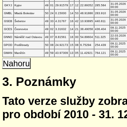
31.05.2026
GKYJ
Kyjov
49
01
29.91579
17
12
22.89352
285.584
00:00
31.05.2026
GMBL
Mladá Boleslav
50
24
0.15000
14
53
48.91886
283.910
00:00
31.05.2026
GSEB
Šebetov
49
33
4.31767
16
42
10.93895
440.811
00:00
09.11.2025
GCES
Česnovice
49
02
3.31632
14
21
38.49058
436.404
00:00
22.03.2026
GNNO
Náměšť nad Oslavou
49
07
8.81561
16
00
54.89604
511.325
00:00
09.11.2025
GPOD
Poděbrady
50
08
24.92173
15
08
6.75294
254.439
00:00
09.11.2025
GMAN
Manětín
49
59
43.97309
13
05
11.42921
764.121
00:00
Nahoru
3. Poznámky
Tato verze služby zobr
pro období 2010 - 31. 1