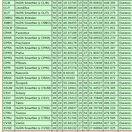
CLIB
HxGN SmartNet (z CLIB)
50
46
18.12745
15
03
35.60832
448.355
Overeno
CLIT
Litoměřice
50
32
24.98638
14
08
24.90019
243.275
Overeno
SLIT
HxGN SmartNet (z CLIT)
50
32
24.98638
14
08
24.90019
243.275
Overeno
CMBO
Mladá Boleslav
50
24
46.36455
14
54
21.47138
303.463
Overeno
SMBO
HxGN SmartNet (z CMBO)
50
24
46.36455
14
54
21.47138
303.463
Overeno
COLM
Olomouc
49
35
41.77670
17
16
35.34035
271.821
Overeno
CPAR
Pardubice
50
02
22.37198
15
46
59.68533
283.270
Overeno
SPAR
HxGN SmartNet (z CPAR)
50
02
22.37198
15
46
59.68533
283.270
Overeno
CPRA
Prachatice
49
00
51.48178
13
59
45.37701
645.397
Overeno
SPRA
HxGN SmartNet (z CPRA)
49
00
51.48178
13
59
45.37701
645.397
Overeno
CPRG
Praha
50
07
30.82619
14
27
21.80473
356.025
Overeno
SPRG
HxGN SmartNet (z CPRG)
50
07
30.82619
14
27
21.80473
356.025
Overeno
CPRI
Příbram
49
41
16.07279
13
59
53.72838
583.675
Overeno
SPRI
HxGN SmartNet (z CPRI)
49
41
16.07279
13
59
53.72838
583.675
Overeno
CRAK
Rakovník
50
06
8.60182
13
43
45.25330
381.872
Overeno
SRAK
HxGN SmartNet (z CRAK)
50
06
8.60182
13
43
45.25330
381.872
Overeno
CSUM
Šumperk
49
57
53.16941
16
58
51.44527
378.365
Overeno
SSUM
HxGN SmartNet (z CSUM)
49
57
53.16941
16
58
51.44527
378.365
Overeno
CSVI
Svitavy
49
45
28.15413
16
28
16.70846
498.442
Overeno
SSVI
HxGN SmartNet (z CSVI)
49
45
28.15413
16
28
16.70846
498.442
Overeno
CTAB
Tábor
49
24
35.26837
14
40
48.78739
496.233
Overeno
STAB
HxGN SmartNet (z CTAB)
49
24
35.26837
14
40
48.78739
496.233
Overeno
CTRU
Trutnov
50
33
45.51706
15
54
30.41233
478.595
Overeno
STRU
HxGN SmartNet (z CTRU)
50
33
45.51706
15
54
30.41233
478.595
Overeno
CVSE
Vsetín
49
20
16.84132
17
59
27.64664
407.325
Overeno
SVSE
HxGN SmartNet (z CVSE)
49
20
16.84132
17
59
27.64664
407.325
Overeno