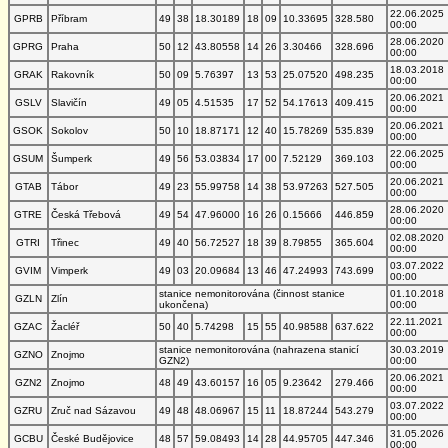
22.06.2025
GPRB
Příbram
49
38
18.30189
18
09
10.33695
328.580
00:00
28.06.2020
GPRG
Praha
50
12
43.80558
14
26
3.30466
328.696
00:00
18.03.2018
GRAK
Rakovník
50
09
5.76397
13
53
25.07520
498.235
00:00
20.06.2021
GSLV
Slavičín
49
05
4.51535
17
52
54.17613
409.415
00:00
20.06.2021
GSOK
Sokolov
50
10
18.87171
12
40
15.78269
535.839
00:00
22.06.2025
GSUM
Šumperk
49
56
53.03834
17
00
7.52129
369.103
00:00
20.06.2021
GTAB
Tábor
49
23
55.99758
14
38
53.97263
527.505
00:00
28.06.2020
GTRE
Česká Třebová
49
54
47.96000
16
26
0.15666
446.859
00:00
02.08.2020
GTRI
Třinec
49
40
56.72527
18
39
8.79855
365.604
00:00
03.07.2022
GVIM
Vimperk
49
03
20.09684
13
46
47.24993
743.699
00:00
stanice nemonitorována (činnost stanice
01.10.2018
GZLN
Zlín
ukončena)
00:00
22.11.2021
GZAC
Žacléř
50
40
5.74298
15
55
40.98588
637.622
00:00
stanice nemonitorována (nahrazena stanicí
30.03.2019
GZNO
Znojmo
GZN2)
00:00
20.06.2021
GZN2
Znojmo
48
49
43.60157
16
05
9.23642
279.466
00:00
03.07.2022
GZRU
Zruč nad Sázavou
49
48
48.06967
15
11
18.87244
543.279
00:00
31.05.2026
GCBU
České Budějovice
48
57
59.08493
14
28
44.95705
447.346
00:00