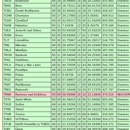
TBOS
Boskovice
49
29
16.09995
16
38
16.11693
453.963
Overeno
TBR2
Brno
49
10
18.75211
16
40
44.01704
303.826
Overeno
TCBU
České Budějovice
48
58
33.46492
14
29
33.71843
449.437
Overeno
TCHM
Chomutov
50
27
26.17593
13
24
5.45441
406.613
Overeno
TCHO
Chotěboř
49
42
42.06217
15
40
21.54256
603.954
Overeno
THAB
Habartov
50
11
7.61639
12
33
8.32478
576.346
Overeno
TJES
Jeseník nad Odrou
49
36
53.64038
17
54
15.83219
314.918
Overeno
TKRN
Krnov
50
05
29.93084
17
41
1.37384
374.732
Overeno
TLIT
Litoměřice
50
32
31.75997
14
08
41.28217
244.753
Overeno
TMIL
Milevsko
49
26
26.40547
14
22
40.22949
506.078
Overeno
TMLA
Mladějov
49
49
30.27038
16
35
18.70238
467.030
Overeno
TNYM
Nymburk
50
11
29.54648
15
03
34.25302
248.331
Overeno
TPEL
Pelhřimov
49
26
17.75289
15
12
31.97047
613.566
Overeno
TPLA
Planá u Mar. Lázní
49
51
44.75556
12
43
46.16285
541.795
Overeno
TPR2
Prostějov
49
28
13.26977
17
06
41.42490
280.965
Overeno
TPRA
Praha
50
07
5.05736
14
27
49.00590
294.332
Overeno
TPZ2
Plzeň
49
43
57.09907
13
18
46.41204
455.248
Overeno
TRAT
Ratíškovice
48
55
27.60466
17
09
38.83183
265.012
Overeno
TRK2
Rakovník
50
06
37.19449
13
43
37.17376
427.767
Overeno
TRNK
Rychnov nad Kněžnou
50
09
58.55996
16
16
15.13839
370.016
NEOVER
TSTA
Staré Město
50
09
44.39910
16
56
51.94082
603.491
Overeno
TSUS
Sušice
49
14
46.15294
13
32
21.14694
517.295
Overeno
TTRE
Třebíč
49
12
14.54875
15
52
43.18122
529.261
Overeno
TTUR
Turnov
50
35
18.60975
15
08
9.49601
310.620
Overeno
TUBO
VUT/Brno
49
12
21.21026
16
35
34.20396
324.272
Overeno
STUB
HxGN SmartNet (z TUBO)
49
12
21.21026
16
35
34.20396
324.272
Overeno
TUPI
Úpice
50
30
25.67415
16
00
39.35576
468.105
Overeno