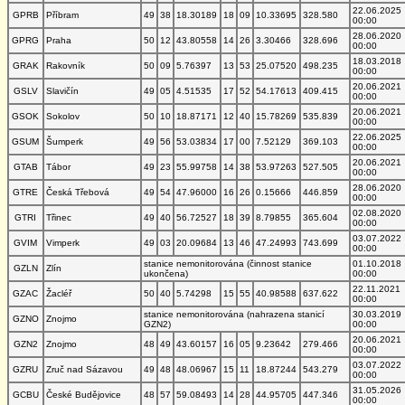
22.06.2025
GPRB
Příbram
49
38
18.30189
18
09
10.33695
328.580
00:00
28.06.2020
GPRG
Praha
50
12
43.80558
14
26
3.30466
328.696
00:00
18.03.2018
GRAK
Rakovník
50
09
5.76397
13
53
25.07520
498.235
00:00
20.06.2021
GSLV
Slavičín
49
05
4.51535
17
52
54.17613
409.415
00:00
20.06.2021
GSOK
Sokolov
50
10
18.87171
12
40
15.78269
535.839
00:00
22.06.2025
GSUM
Šumperk
49
56
53.03834
17
00
7.52129
369.103
00:00
20.06.2021
GTAB
Tábor
49
23
55.99758
14
38
53.97263
527.505
00:00
28.06.2020
GTRE
Česká Třebová
49
54
47.96000
16
26
0.15666
446.859
00:00
02.08.2020
GTRI
Třinec
49
40
56.72527
18
39
8.79855
365.604
00:00
03.07.2022
GVIM
Vimperk
49
03
20.09684
13
46
47.24993
743.699
00:00
stanice nemonitorována (činnost stanice
01.10.2018
GZLN
Zlín
ukončena)
00:00
22.11.2021
GZAC
Žacléř
50
40
5.74298
15
55
40.98588
637.622
00:00
stanice nemonitorována (nahrazena stanicí
30.03.2019
GZNO
Znojmo
GZN2)
00:00
20.06.2021
GZN2
Znojmo
48
49
43.60157
16
05
9.23642
279.466
00:00
03.07.2022
GZRU
Zruč nad Sázavou
49
48
48.06967
15
11
18.87244
543.279
00:00
31.05.2026
GCBU
České Budějovice
48
57
59.08493
14
28
44.95705
447.346
00:00