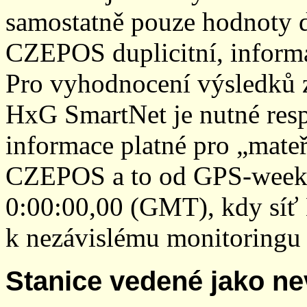
samostatně pouze hodnoty den
CZEPOS duplicitní, inform
Pro vyhodnocení výsledků z
HxG SmartNet je nutné resp
informace platné pro „mateř
CZEPOS a to od GPS-week 2
0:00:00,00 (GMT), kdy sí
k nezávislému monitoringu 
Stanice vedené jako ne