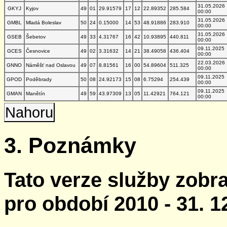
31.05.2026
GKYJ
Kyjov
49
01
29.91579
17
12
22.89352
285.584
00:00
31.05.2026
GMBL
Mladá Boleslav
50
24
0.15000
14
53
48.91886
283.910
00:00
31.05.2026
GSEB
Šebetov
49
33
4.31767
16
42
10.93895
440.811
00:00
09.11.2025
GCES
Česnovice
49
02
3.31632
14
21
38.49058
436.404
00:00
22.03.2026
GNNO
Náměšť nad Oslavou
49
07
8.81561
16
00
54.89604
511.325
00:00
09.11.2025
GPOD
Poděbrady
50
08
24.92173
15
08
6.75294
254.439
00:00
09.11.2025
GMAN
Manětín
49
59
43.97309
13
05
11.42921
764.121
00:00
Nahoru
3. Poznámky
Tato verze služby zobr
pro období 2010 - 31. 1