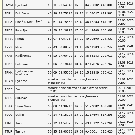
04.12.2016
TNYM
Nymburk
50
11
29.54648
15
03
34.25302
248.331
00:00
30.04.2023
TPEL
Pelhřimov
49
26
17.75289
15
12
31.97047
613.566
00:00
22.06.2025
TPLA
Planá u Mar. Lázní
49
51
44.75558
12
43
46.16283
541.796
00:00
31.05.2026
TPR2
Prostějov
49
28
13.26972
17
06
41.42488
280.981
00:00
04.12.2016
TPRA
Praha
50
07
5.05736
14
27
49.00590
294.332
00:00
22.06.2025
TPZ2
Plzeň
49
43
57.09898
13
18
46.41203
455.247
00:00
04.12.2016
TRAT
Ratíškovice
48
55
27.60466
17
09
38.83183
265.012
00:00
18.03.2018
TRK2
Rakovník
50
06
37.19449
13
43
37.17376
427.767
00:00
Rychnov nad
04.12.2016
TRNK
50
09
58.55996
16
16
15.13839
370.016
Kněžnou
00:00
stanice nemonitorována (vyřazena z
01.01.2022
TRYN
Rynárec
monitoringu)
00:00
stanice nemonitorována (nahrazena stanicí
09.11.2018
TSEC
Seč
TCHO)
00:00
stanice nemonitorována (vyřazena z
01.01.2022
TSLU
Šluknov
monitoringu)
00:00
23.06.2024
TSTA
Staré Město
50
09
44.39910
16
56
51.94082
603.491
00:00
04.12.2016
TSUS
Sušice
49
14
46.15294
13
32
21.14694
517.295
00:00
04.12.2016
TTRE
Třebíč
49
12
14.54875
15
52
43.18122
529.261
00:00
04.12.2016
TTUR
Turnov
50
35
18.60975
15
08
9.49601
310.620
00:00