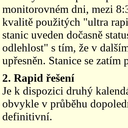
monitorovném dni, mezi 8:
kvalitě použitých "ultra ra
stanic uveden dočasně stat
odlehlost" s tím, že v další
upřesněn. Stanice se zatím
2. Rapid řešení
Je k dispozici druhý kalen
obvykle v průběhu dopoledne
definitivní.