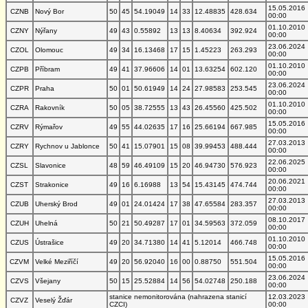
15.05.2016
CZNB
Nový Bor
50
45
54.19049
14
33
12.48835
428.634
00:00
01.10.2010
CZNY
Nýřany
49
43
0.55892
13
13
8.40634
392.924
00:00
23.06.2024
CZOL
Olomouc
49
34
16.13468
17
15
1.45223
263.293
00:00
01.10.2010
CZPB
Příbram
49
41
37.96606
14
01
13.63254
602.120
00:00
23.06.2024
CZPR
Praha
50
01
50.61949
14
24
27.98583
253.545
00:00
01.10.2010
CZRA
Rakovník
50
05
38.72555
13
43
26.45560
425.502
00:00
15.05.2016
CZRV
Rýmařov
49
55
44.02635
17
16
25.66194
667.985
00:00
27.03.2013
CZRY
Rychnov u Jablonce
50
41
15.07901
15
08
39.99453
488.444
00:00
22.06.2025
CZSL
Slavonice
48
59
46.49109
15
20
46.94730
576.923
00:00
20.06.2021
CZST
Strakonice
49
16
6.16988
13
54
15.43145
474.744
00:00
27.03.2013
CZUB
Uherský Brod
49
01
24.01424
17
38
47.65584
283.357
00:00
08.10.2017
CZUH
Uhelná
50
21
50.49287
17
01
34.59563
372.059
00:00
01.10.2010
CZUS
Ústrašice
49
20
34.71380
14
41
5.12014
466.748
00:00
15.05.2016
CZVM
Velké Meziříčí
49
20
56.92040
16
00
0.88750
551.504
00:00
23.06.2024
CZVS
Všejany
50
15
25.52884
14
56
54.02748
250.188
00:00
stanice nemonitorována (nahrazena stanicí
12.03.2023
CZVZ
Veselý Žďár
CZCI)
00:00