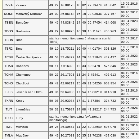
15.05.2016
CZZA
Zašová
49
29
16.89175
18
02
29.79474
416.842
00:00
08.10.2017
MOKR
Moravský Krumlov
49
02
36.86148
16
18
22.03634
327.157
00:00
30.04.2023
TBEN
Benešov
49
46
44.83842
14
40
55.47454
414.968
00:00
30.04.2023
TBOS
Boskovice
49
29
16.09995
16
38
16.11693
453.963
00:00
stanice nemonitorována (nahrazena stanicí
23.07.2017
TBRN
Brno
TBR2)
00:00
18.03.2018
TBR2
Brno
49
10
18.75211
16
40
44.01704
303.826
00:00
30.04.2023
TCBU
České Budějovice
48
58
33.46492
14
29
33.71843
449.437
00:00
30.04.2023
THAB
Habartov
50
11
7.61639
12
33
8.32478
576.346
00:00
04.12.2016
TCHM
Chomutov
50
27
26.17593
13
24
5.45441
406.613
00:00
23.06.2024
TCHO
Chotěboř
49
42
42.06217
15
40
21.54256
603.954
00:00
04.12.2016
TJES
Jeseník nad Odrou
49
36
53.64038
17
54
15.83219
314.918
00:00
04.12.2016
TKRN
Krnov
50
05
29.93084
17
41
1.37384
374.732
00:00
23.06.2024
TLIT
Litoměřice
50
32
31.75997
14
08
41.28217
244.753
00:00
stanice nemonitorována (vyřazena z
01.01.2022
TLUB
Luby
monitoringu)
00:00
04.12.2016
TMIL
Milevsko
49
26
26.40547
14
22
40.22949
506.078
00:00
04.12.2016
TMLA
Mladějov
49
49
30.27038
16
35
18.70238
467.030
00:00