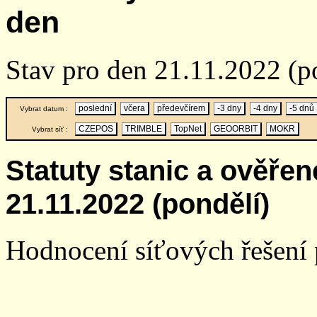
den
Stav pro den 21.11.2022 (p
poslední
včera
předevčírem
-3 dny
-4 dny
-5 dnů
Vybrat datum :
CZEPOS
TRIMBLE
TopNet
GEOORBIT
MOKR
Vybrat síť :
Statuty stanic a ověře
21.11.2022 (pondělí)
Hodnocení síťových řešení p