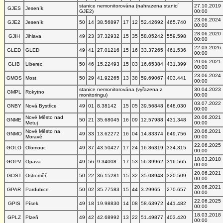
stanice nemonitorována (nahrazena stanicí
27.10.2019
GJES
Jeseník
GJE2)
00:00
23.06.2024
GJE2
Jeseník
50
14
38.56897
17
12
52.42692
465.740
00:00
28.06.2020
GJIH
Jihlava
49
23
37.32932
15
35
58.05242
559.598
00:00
22.03.2026
GLED
GLED
49
41
27.01216
15
16
33.37265
461.536
00:00
20.06.2021
GLIB
Liberec
50
46
15.22493
15
03
16.65384
431.399
00:00
23.06.2024
GMOS
Most
50
29
41.92265
13
38
59.69067
403.441
00:00
stanice nemonitorována (vyřazena z
30.04.2023
GMPL
Rokytno
monitoringu)
00:00
03.07.2022
GNBY
Nová Bystřice
49
01
8.38142
15
05
39.56848
648.030
00:00
Nové Město nad
20.06.2021
GNME
50
21
35.68045
16
09
12.57988
431.348
Metuj
00:00
Nové Město na
20.06.2021
GNMO
49
33
13.62272
16
04
14.83374
649.756
Moravě
00:00
22.06.2025
GOLO
Olomouc
49
37
43.50427
17
24
16.86319
334.315
00:00
18.03.2018
GOPV
Opava
49
56
9.34008
17
53
56.39962
316.565
00:00
20.06.2021
GOST
Ostroměř
50
22
36.15281
15
32
35.08948
320.509
00:00
20.06.2021
GPAR
Pardubice
50
02
35.77583
15
44
3.29965
270.657
00:00
22.06.2025
GPIS
Písek
49
18
19.98830
14
08
58.63972
441.482
00:00
18.03.2018
GPLZ
Plzeň
49
42
42.68992
13
22
51.49877
403.420
00:00