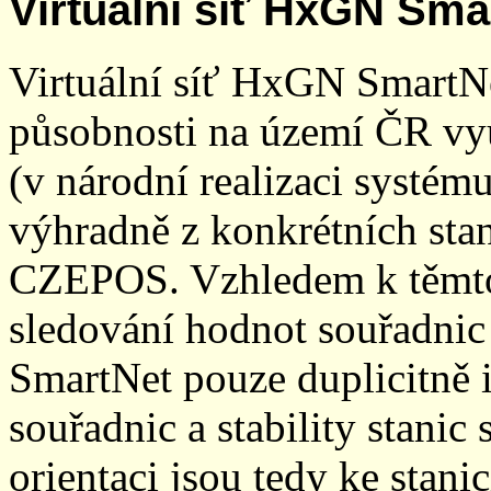
Virtuální síť HxGN Sma
Virtuální síť HxGN SmartN
působnosti na území ČR vyu
(v národní realizaci systé
výhradně z konkrétních stani
CZEPOS. Vzhledem k těmto
sledování hodnot souřadnic 
SmartNet pouze duplicitně
souřadnic a stability stani
orientaci jsou tedy ke sta