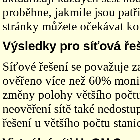
proběhne, jakmile jsou patř
stránky můžete očekávat kol
Výsledky pro síťová ře
Síťové řešení se považuje z
ověřeno více než 60% monit
změny polohy většího počt
neověření sítě také nedostu
řešení u většího počtu stani