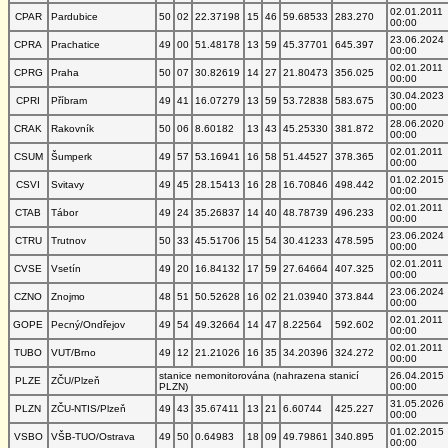
02.01.2011
CPAR
Pardubice
50
02
22.37198
15
46
59.68533
283.270
00:00
23.06.2024
CPRA
Prachatice
49
00
51.48178
13
59
45.37701
645.397
00:00
02.01.2011
CPRG
Praha
50
07
30.82619
14
27
21.80473
356.025
00:00
30.04.2023
CPRI
Příbram
49
41
16.07279
13
59
53.72838
583.675
00:00
28.06.2020
CRAK
Rakovník
50
06
8.60182
13
43
45.25330
381.872
00:00
02.01.2011
CSUM
Šumperk
49
57
53.16941
16
58
51.44527
378.365
00:00
01.02.2015
CSVI
Svitavy
49
45
28.15413
16
28
16.70846
498.442
00:00
02.01.2011
CTAB
Tábor
49
24
35.26837
14
40
48.78739
496.233
00:00
23.06.2024
CTRU
Trutnov
50
33
45.51706
15
54
30.41233
478.595
00:00
02.01.2011
CVSE
Vsetín
49
20
16.84132
17
59
27.64664
407.325
00:00
23.06.2024
CZNO
Znojmo
48
51
50.52628
16
02
21.03940
373.844
00:00
02.01.2011
GOPE
Pecný/Ondřejov
49
54
49.32664
14
47
8.22564
592.602
00:00
02.01.2011
TUBO
VUT/Brno
49
12
21.21026
16
35
34.20396
324.272
00:00
stanice nemonitorována (nahrazena stanicí
26.04.2015
PLZE
ZČU/Plzeň
PLZN)
00:00
31.05.2026
PLZN
ZČU-NTIS/Plzeň
49
43
35.67411
13
21
6.60744
425.227
00:00
01.02.2015
VSBO
VŠB-TUO/Ostrava
49
50
0.64983
18
09
49.79861
340.895
00:00