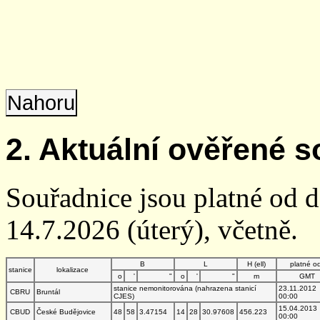
Nahoru
2. Aktuální ověřené s
Souřadnice jsou platné od 
14.7.2026 (úterý), včetně.
B
L
H (ell)
platné o
stanice
lokalizace
o
'
"
o
'
"
m
GMT
stanice nemonitorována (nahrazena stanicí
23.11.2012
CBRU
Bruntál
CJES)
00:00
15.04.2013
CBUD
České Budějovice
48
58
3.47154
14
28
30.97608
456.223
00:00