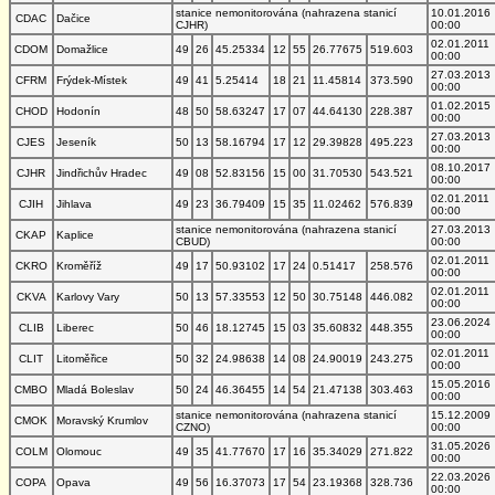
stanice nemonitorována (nahrazena stanicí
10.01.2016
CDAC
Dačice
CJHR)
00:00
02.01.2011
CDOM
Domažlice
49
26
45.25334
12
55
26.77675
519.603
00:00
27.03.2013
CFRM
Frýdek-Místek
49
41
5.25414
18
21
11.45814
373.590
00:00
01.02.2015
CHOD
Hodonín
48
50
58.63247
17
07
44.64130
228.387
00:00
27.03.2013
CJES
Jeseník
50
13
58.16794
17
12
29.39828
495.223
00:00
08.10.2017
CJHR
Jindřichův Hradec
49
08
52.83156
15
00
31.70530
543.521
00:00
02.01.2011
CJIH
Jihlava
49
23
36.79409
15
35
11.02462
576.839
00:00
stanice nemonitorována (nahrazena stanicí
27.03.2013
CKAP
Kaplice
CBUD)
00:00
02.01.2011
CKRO
Kroměříž
49
17
50.93102
17
24
0.51417
258.576
00:00
02.01.2011
CKVA
Karlovy Vary
50
13
57.33553
12
50
30.75148
446.082
00:00
23.06.2024
CLIB
Liberec
50
46
18.12745
15
03
35.60832
448.355
00:00
02.01.2011
CLIT
Litoměřice
50
32
24.98638
14
08
24.90019
243.275
00:00
15.05.2016
CMBO
Mladá Boleslav
50
24
46.36455
14
54
21.47138
303.463
00:00
stanice nemonitorována (nahrazena stanicí
15.12.2009
CMOK
Moravský Krumlov
CZNO)
00:00
31.05.2026
COLM
Olomouc
49
35
41.77670
17
16
35.34029
271.822
00:00
22.03.2026
COPA
Opava
49
56
16.37073
17
54
23.19368
328.736
00:00