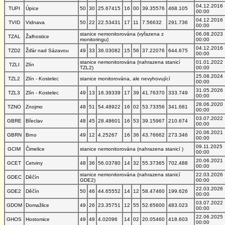
04.12.2016
TUPI
Úpice
50
30
25.67415
16
00
39.35576
468.105
00:00
04.12.2016
TVID
Vidnava
50
22
22.53431
17
11
7.56632
291.736
00:00
stanice nemonitorována (vyřazena z
06.08.2023
TZAL
Žalhostice
monitoringu)
00:00
04.12.2016
TZD2
Žďár nad Sázavou
49
33
36.03082
15
56
37.22076
644.675
00:00
stanice nemonitorována (nahrazena stanicí
01.01.2022
TZLI
Zlín
TZL2)
00:00
25.08.2024
TZL2
Zlín - Kostelec
stanice monitorována, ale nevyhovující
00:00
31.05.2026
TZL3
Zlín - Kostelec
49
13
16.39339
17
39
41.76370
333.749
00:00
28.06.2020
TZNO
Znojmo
48
51
54.48922
16
02
53.73356
341.681
00:00
03.07.2022
GBRE
Břeclav
48
45
28.48601
16
53
39.15967
210.674
00:00
20.06.2021
GBRN
Brno
49
12
4.25267
16
36
43.76662
273.346
00:00
09.11.2025
GCIM
Čimelice
stanice nemonitorována (nahrazena stanicí )
00:00
20.06.2021
GCET
Cetviny
48
36
56.03780
14
32
55.37365
702.488
00:00
stanice nemonitorována (nahrazena stanicí
22.03.2026
GDEC
Děčín
GDE2)
00:00
22.03.2026
GDE2
Děčín
50
46
44.65552
14
12
58.47460
199.626
00:00
03.07.2022
GDOM
Domažlice
49
26
23.35751
12
55
52.65600
483.023
00:00
22.06.2025
GHOS
Hostomice
49
49
4.02096
14
02
20.05460
418.603
00:00