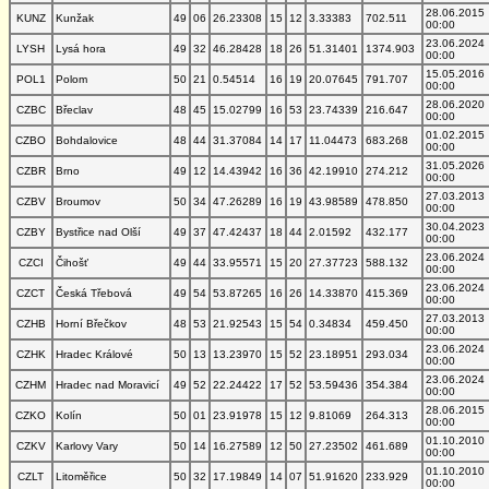
28.06.2015
KUNZ
Kunžak
49
06
26.23308
15
12
3.33383
702.511
00:00
23.06.2024
LYSH
Lysá hora
49
32
46.28428
18
26
51.31401
1374.903
00:00
15.05.2016
POL1
Polom
50
21
0.54514
16
19
20.07645
791.707
00:00
28.06.2020
CZBC
Břeclav
48
45
15.02799
16
53
23.74339
216.647
00:00
01.02.2015
CZBO
Bohdalovice
48
44
31.37084
14
17
11.04473
683.268
00:00
31.05.2026
CZBR
Brno
49
12
14.43942
16
36
42.19910
274.212
00:00
27.03.2013
CZBV
Broumov
50
34
47.26289
16
19
43.98589
478.850
00:00
30.04.2023
CZBY
Bystřice nad Olší
49
37
47.42437
18
44
2.01592
432.177
00:00
23.06.2024
CZCI
Čihošť
49
44
33.95571
15
20
27.37723
588.132
00:00
23.06.2024
CZCT
Česká Třebová
49
54
53.87265
16
26
14.33870
415.369
00:00
27.03.2013
CZHB
Horní Břečkov
48
53
21.92543
15
54
0.34834
459.450
00:00
23.06.2024
CZHK
Hradec Králové
50
13
13.23970
15
52
23.18951
293.034
00:00
23.06.2024
CZHM
Hradec nad Moravicí
49
52
22.24422
17
52
53.59436
354.384
00:00
28.06.2015
CZKO
Kolín
50
01
23.91978
15
12
9.81069
264.313
00:00
01.10.2010
CZKV
Karlovy Vary
50
14
16.27589
12
50
27.23502
461.689
00:00
01.10.2010
CZLT
Litoměřice
50
32
17.19849
14
07
51.91620
233.929
00:00