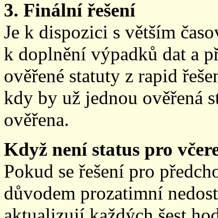
3. Finální řešení
Je k dispozici s větším ča
k doplnění výpadků dat a př
ověřené statuty z rapid řeše
kdy by už jednou ověřená st
ověřena.
Když není status pro včere
Pokud se řešení pro předch
důvodem prozatimní nedostup
aktualizují každých šest h